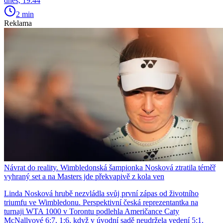
dnes, 19:44
2 min
Reklama
Návrat do reality. Wimbledonská šampionka Nosková ztratila téměř
vyhraný set a na Masters jde překvapivě z kola ven
Linda Nosková hrubě nezvládla svůj první zápas od životního
triumfu ve Wimbledonu. Perspektivní česká reprezentantka na
turnaji WTA 1000 v Torontu podlehla Američance Caty
McNallyové 6:7, 1:6, když v úvodní sadě neudržela vedení 5:1.