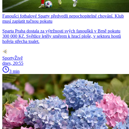
Fanoušci fotbalové Sparty předvedli nepochopitelné chování. Klub
musí zaplatit tučnou pokutu
Sparta Praha dostala za výtržnosti svých fanoušků v Brně pokutu
300 000 Kč. Světlice letěly směrem k hrací ploše, v sektoru hostů
hořela střecha toalet.
SportyŽivě
dnes, 20:55
3 min