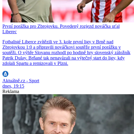
První porážka pro Zbrojovku. Povedený rozjezd nováčka uťal
Liberec
Fotbalisté Liberce zvítězili ve 3. kole první ligy v Brně nad
Zbrojovkou 1:0 a připravili nováčkovi soutěže první porážku v
soutěži. O výhře Slovanu rozhodl po hodině hry slovenský záložník
Patrik Dulay. Brňané tak nenavázali na výtečný start do ligy, kdy
zdolali Spartu a remizovali v Plzni.
Aktuálně.cz - Sport
dnes, 19:15
Reklama