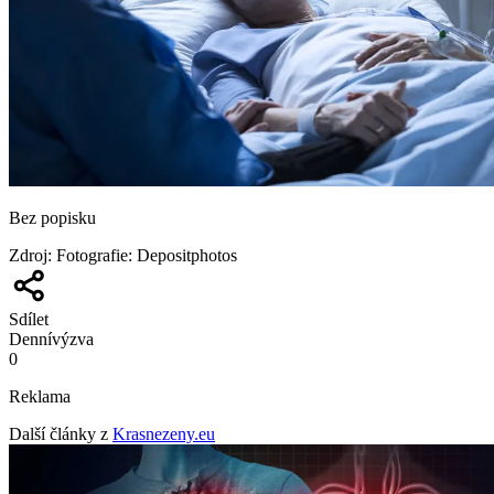
Bez popisku
Zdroj
:
Fotografie: Depositphotos
Sdílet
Denní
výzva
0
Reklama
Další články z
Krasnezeny.eu