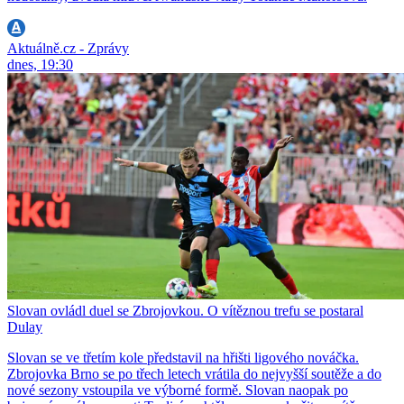
Aktuálně.cz - Zprávy
dnes, 19:30
Slovan ovládl duel se Zbrojovkou. O vítěznou trefu se postaral
Dulay
Slovan se ve třetím kole představil na hřišti ligového nováčka.
Zbrojovka Brno se po třech letech vrátila do nejvyšší soutěže a do
nové sezony vstoupila ve výborné formě. Slovan naopak po