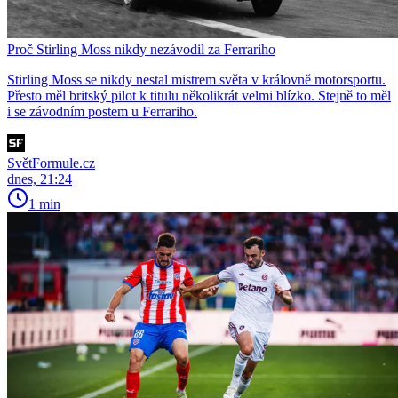
Proč Stirling Moss nikdy nezávodil za Ferrariho
Stirling Moss se nikdy nestal mistrem světa v královně motorsportu.
Přesto měl britský pilot k titulu několikrát velmi blízko. Stejně to měl
i se závodním postem u Ferrariho.
SvětFormule.cz
dnes, 21:24
1 min