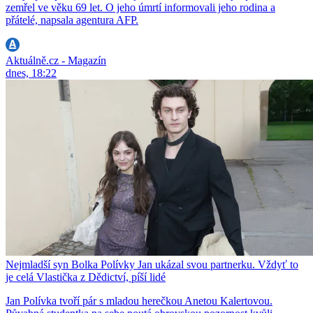
zemřel ve věku 69 let. O jeho úmrtí informovali jeho rodina a
přátelé, napsala agentura AFP.
Aktuálně.cz - Magazín
dnes, 18:22
Nejmladší syn Bolka Polívky Jan ukázal svou partnerku. Vždyť to
je celá Vlastička z Dědictví, píší lidé
Jan Polívka tvoří pár s mladou herečkou Anetou Kalertovou.