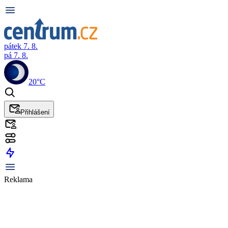
pátek 7. 8.
pá 7. 8.
20°C
Přihlášení
Reklama