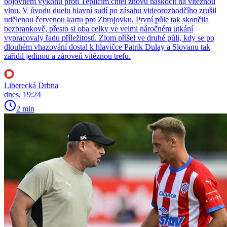
bojovném výkonu proti Teplicím chtěl znovu naskočit na vítěznou
vlnu. V úvodu duelu hlavní sudí po zásahu videorozhodčího zrušil
udělenou červenou kartu pro Zbrojovku. První půle tak skončila
bezbrankově, přesto si oba celky ve velmi náročném utkání
vypracovaly řadu příležitostí. Zlom přišel ve druhé půli, kdy se po
dlouhém vhazování dostal k hlavičce Patrik Dulay a Slovanu tak
zařídil jedinou a zároveň vítěznou trefu.
Liberecká Drbna
dnes, 19:24
2 min