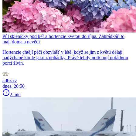
Půl skleničky pod keř a hortenzie kvetou do října. Zahrádkáři to
mají doma a nevědí
Hortenzie chtějí péči obzvlášť v létě, když se jim z květů dělají
nadýchané koule jako z pohádky. Právě tehdy potřebují pořádnou
porci živin.
adbz.cz
dnes, 20:50
2 min