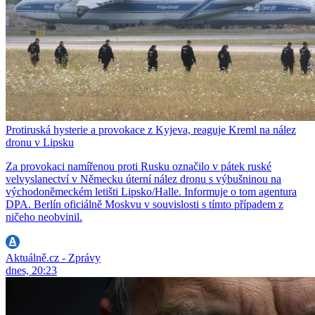
Protiruská hysterie a provokace z Kyjeva, reaguje Kreml na nález
dronu v Lipsku
Za provokaci namířenou proti Rusku označilo v pátek ruské
velvyslanectví v Německu úterní nález dronu s výbušninou na
východoněmeckém letišti Lipsko/Halle. Informuje o tom agentura
DPA. Berlín oficiálně Moskvu v souvislosti s tímto případem z
ničeho neobvinil.
Aktuálně.cz - Zprávy
dnes, 20:23