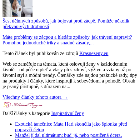
Šest účinných způsobů, jak bojovat proti zácpě. Pomůže několik
překvapivých drobností
Máte problémy se zácpou a hledáte způsoby, jak trávení napravit?
Pomohou jednoduché triky a snadné zásady,...
Tento článek byl publikován ze zdrojů
Krasnezeny.eu
Web se zaměřuje na témata, která oslovují ženy v každodenním
životě – od péče o pleť a vlasy přes zdraví, výživu a vztahy až po
životní styl a módní trendy. Čtenářky zde najdou praktické rady, tipy
na produkty i články, které inspirují k sebevědomí a pohodě. Obsah
je psaný přístupně, s důrazem na...
Všechny články tohoto autora →
Další články z kategorie
Inspirativní ženy
Exotická tanečnice Mata Hari skončila jako špionka před
popravčí četou
Manžel jí dal ultimátum: buď já, nebo postižená dcera.