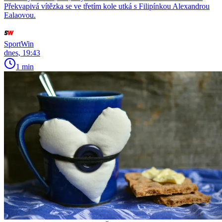
Překvapivá vítězka se ve třetím kole utká s Filipínkou Alexandrou
Ealaovou.
SportWin
dnes, 19:43
1 min