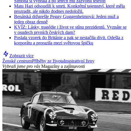
Simona si vybrala a po letech mu zazvonil telefon
Matu Hari odsoudili k smrti. Konkrétní tajemství, které měla
prozradit, ale nikdo dodnes nedoložil.
Benátská držgrešle Peggy Guggenheimová: Jeden muž a
jeden obraz denně
KVÍZ: Lásky, tragédie i život ve stínu prezidentů. Vyznáte se
v osudech prvních českých dam?
Poslala vzorek do Británie a pak se nestačila divit. Odešla z
korporátu a prorazila mezi světovou špičku
Zobrazit více
Ženské centrum
Příběhy ze života
Inspirativní ženy
Vybrali jsme pro vás
Magazíny a zajímavosti