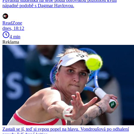
Půvabná studentka na sebe poutá obrovskou pozornost kvůli
nápadné podobě s Dagmar Havlovou.
ReadZone
dnes, 18:12
4 min
Reklama
Zastali se jí, teď si sypou popel na hlavu. Vondroušová po odhalení