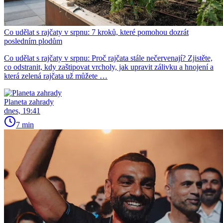
Co udělat s rajčaty v srpnu: 7 kroků, které pomohou dozrát
posledním plodům
Co udělat s rajčaty v srpnu: Proč rajčata stále nečervenají? Zjistěte,
co odstranit, kdy zaštipovat vrcholy, jak upravit zálivku a hnojení a
která zelená rajčata už můžete …
Planeta zahrady
dnes, 19:41
7 min