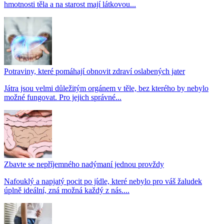
hmotnosti těla a na starost mají látkovou...
Potraviny, které pomáhají obnovit zdraví oslabených jater
Játra jsou velmi důležitým orgánem v těle, bez kterého by nebylo
možné fungovat. Pro jejich správné...
Zbavte se nepříjemného nadýmaní jednou provždy
Nafouklý a napjatý pocit po jídle, které nebylo pro váš žaludek
úplně ideální, zná možná každý z nás....