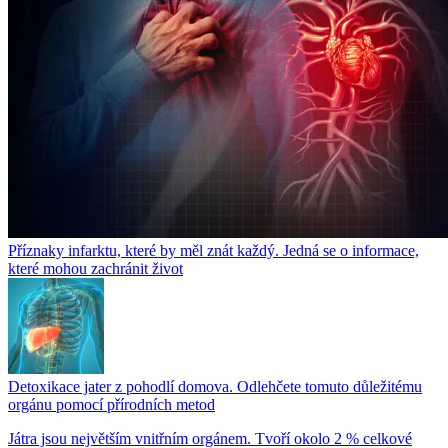
Příznaky infarktu, které by měl znát každý. Jedná se o informace,
které mohou zachránit život
Detoxikace jater z pohodlí domova. Odlehčete tomuto důležitému
orgánu pomocí přírodních metod
Játra jsou největším vnitřním orgánem. Tvoří okolo 2 % celkové