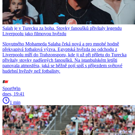
Salah je v Turecku za boha. Stovky fanoušků přivítaly legendu
Liverpoolu jako filmovou hvězdu
Slovutného Mohameda Salaha čeká nová a pro mnohé hodně
překvapivá fotbalová výzva. Egyptská hvězda po odchodu z
Liverpoolu míří do Trabzonsporu, kde ji už při příletu do Turecka
přivítaly stovky nadšených fanoušků. Na istanbulském letišti
panovala atmosféra, jaká se běžně pojí spíš s příjezdem světové
hudební hvězdy než fotbalisty.
SportWin
dnes, 19:41
1 min