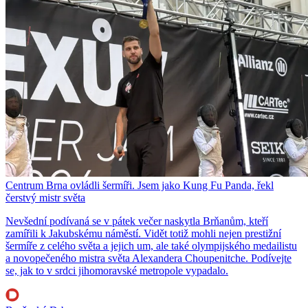
Centrum Brna ovládli šermíři. Jsem jako Kung Fu Panda, řekl
čerstvý mistr světa
Nevšední podívaná se v pátek večer naskytla Brňanům, kteří
zamířili k Jakubskému náměstí. Vidět totiž mohli nejen prestižní
šermíře z celého světa a jejich um, ale také olympijského medailistu
a novopečeného mistra světa Alexandera Choupenitche. Podívejte
se, jak to v srdci jihomoravské metropole vypadalo.