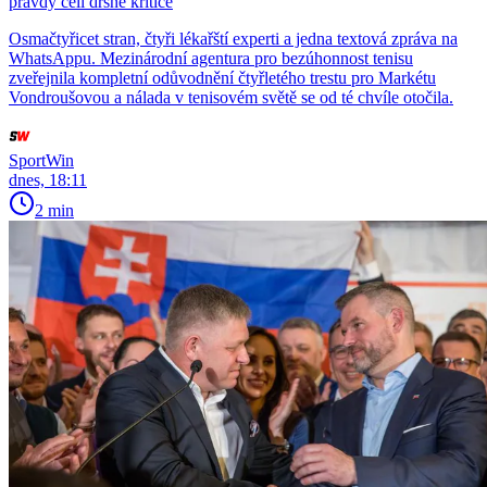
pravdy čelí drsné kritice
Osmačtyřicet stran, čtyři lékařští experti a jedna textová zpráva na
WhatsAppu. Mezinárodní agentura pro bezúhonnost tenisu
zveřejnila kompletní odůvodnění čtyřletého trestu pro Markétu
Vondroušovou a nálada v tenisovém světě se od té chvíle otočila.
SportWin
dnes, 18:11
2 min