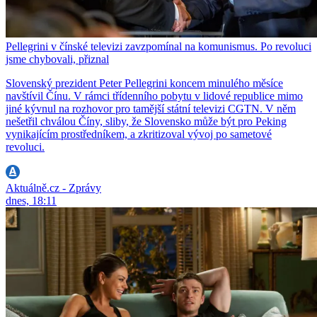
Pellegrini v čínské televizi zavzpomínal na komunismus. Po revoluci
jsme chybovali, přiznal
Slovenský prezident Peter Pellegrini koncem minulého měsíce
navštívil Čínu. V rámci třídenního pobytu v lidové republice mimo
jiné kývnul na rozhovor pro tamější státní televizi CGTN. V něm
nešetřil chválou Číny, sliby, že Slovensko může být pro Peking
vynikajícím prostředníkem, a zkritizoval vývoj po sametové
revoluci.
Aktuálně.cz - Zprávy
dnes, 18:11