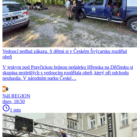
Vedoucí nedbal zákazu. S dětmi si v Českém Švýcarsku rozdělal
oheň
V jeskyni pod Pravčickou bránou nedaleko Hřenska na Děčínsku si
skupina nezletilých s vedoucím rozdělala oheň, který při odchodu
neuhasila. V národním parku České…
Náš REGION
dnes, 18:50
1 min