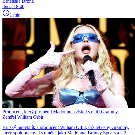
Brněnská Drbna
dnes, 18:40
1 min
Producent, který proměnil Madonnu a získal s ní tři Grammy.
Zemřel William Orbit
Britský hudebník a producent William Orbit, držitel ceny Grammy,
který spolupracoval s umělci jako Madonna, Britney Spears a U2,