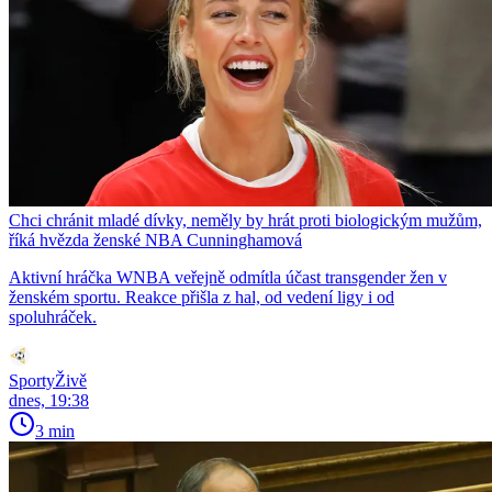
Chci chránit mladé dívky, neměly by hrát proti biologickým mužům,
říká hvězda ženské NBA Cunninghamová
Aktivní hráčka WNBA veřejně odmítla účast transgender žen v
ženském sportu. Reakce přišla z hal, od vedení ligy i od
spoluhráček.
SportyŽivě
dnes, 19:38
3 min