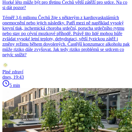
Horké léto může být pro třetinu Čechů větší zátěží pro srdce. Na co
si dát pozor?
Téměř 3,6 milionu Čechů žije s některým z kardiovaskulárních
onemocnění nebo jejich následky. Patří mezi ně například vysoký
krevní tlak, ischemická choroba srdeční, porucha srdečního rytmu
nebo stav po cévní mozkové příhodě. Právě tito lidé mohou hůře
zvládat vysoké letní teploty, dehydrataci, větší fyzickou zátěž i
změny režimu během dovolených. Častější konzumace alkoholu pak
může riziko dále zvyšovat. Jak tedy riziko problémů se srdcem co
nejvíc snížit?
Plné zdraví
dnes, 19:43
5 min