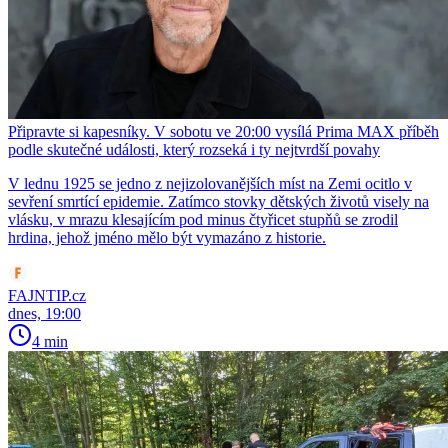
Připravte si kapesníky. V sobotu ve 20:00 vysílá Prima MAX příběh
podle skutečné události, který rozseká i ty nejtvrdší povahy
V lednu 1925 se jedno z nejizolovanějších míst na Zemi ocitlo v
sevření smrtící epidemie. Zatímco stovky dětských životů visely na
vlásku, v mrazu klesajícím pod minus čtyřicet stupňů se zrodil
hrdina, jehož jméno mělo být vymazáno z historie.
FAJNTIP.cz
dnes, 19:00
4 min