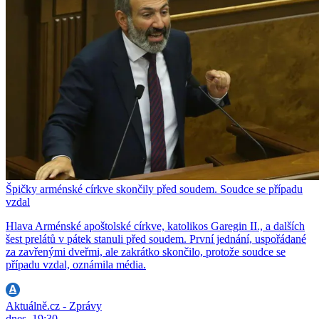
Špičky arménské církve skončily před soudem. Soudce se případu
vzdal
Hlava Arménské apoštolské církve, katolikos Garegin II., a dalších
šest prelátů v pátek stanuli před soudem. První jednání, uspořádané
za zavřenými dveřmi, ale zakrátko skončilo, protože soudce se
případu vzdal, oznámila média.
Aktuálně.cz - Zprávy
dnes, 19:30