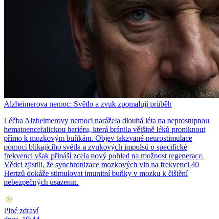
Alzheimerova nemoc: Světlo a zvuk zpomalují průběh
Léčba Alzheimerovy nemoci narážela dlouhá léta na neprostupnou
hematoencefalickou bariéru, která bránila většině léků proniknout
přímo k mozkovým buňkám. Objev takzvané neurostimulace
pomocí blikajícího světla a zvukových impulsů o specifické
frekvenci však přináší zcela nový pohled na možnost regenerace.
Vědci zjistili, že synchronizace mozkových vln na frekvenci 40
Hertzů dokáže stimulovat imunitní buňky v mozku k čištění
nebezpečných usazenin.
Plné zdraví