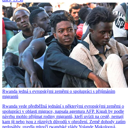
Rwanda jedná s evropskými zeměmi o spolupráci s přijímáním
migrantů
Rwanda vede předběžná jednání s některými evropskými zeměmi o
spolupráci v oblasti migrace, napsala agentura AFP. Kigali by podle
návrhu mohlo přijímat rodiny migrantů, kteří uvízli na cestě, nemají
kam jít nebo jsou z různých důvodů v ohrožení. Země dohody zatím
nedosáhly, uvedla mluvčí rwandské vlády Yolande Makoloová.