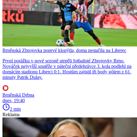
Brněnská Zbrojovka poprvé klopýtla, doma nestačila na Liberec
První porážku v nové sezoně utrpěli fotbalisté Zbrojovky Brno.
Nováček nejvyšší soutěže v páteční předehrávce 3. kola podlehl na
domácím stadionu Liberci 0:1. Hostům zajistil tři body gólem z 61.
minuty Patrik Dulay.
Brněnská Drbna
dnes, 19:40
2 min
Reklama