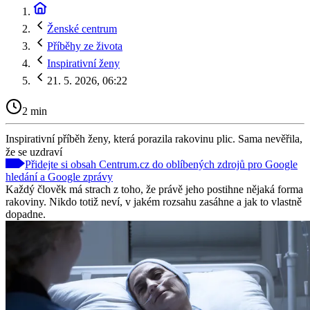
Ženské centrum
Příběhy ze života
Inspirativní ženy
21. 5. 2026, 06:22
2 min
Inspirativní příběh ženy, která porazila rakovinu plic. Sama nevěřila,
že se uzdraví
Přidejte si obsah Centrum.cz do oblíbených zdrojů pro Google
hledání a Google zprávy
Každý člověk má strach z toho, že právě jeho postihne nějaká forma
rakoviny. Nikdo totiž neví, v jakém rozsahu zasáhne a jak to vlastně
dopadne.