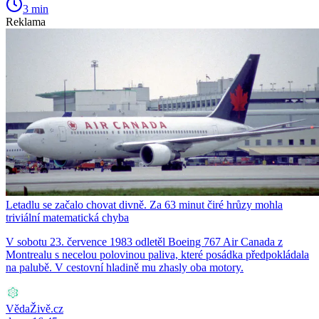
3 min
Reklama
Letadlu se začalo chovat divně. Za 63 minut čiré hrůzy mohla
triviální matematická chyba
V sobotu 23. července 1983 odletěl Boeing 767 Air Canada z
Montrealu s necelou polovinou paliva, které posádka předpokládala
na palubě. V cestovní hladině mu zhasly oba motory.
VědaŽivě.cz