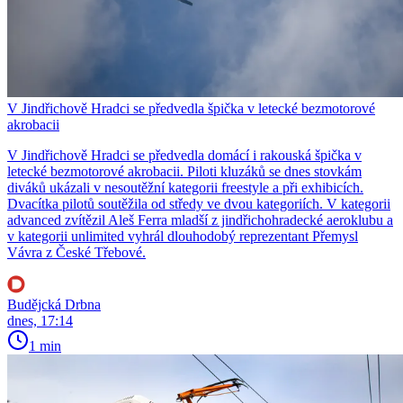
V Jindřichově Hradci se předvedla špička v letecké bezmotorové
akrobacii
V Jindřichově Hradci se předvedla domácí i rakouská špička v
letecké bezmotorové akrobacii. Piloti kluzáků se dnes stovkám
diváků ukázali v nesoutěžní kategorii freestyle a při exhibicích.
Dvacítka pilotů soutěžila od středy ve dvou kategoriích. V kategorii
advanced zvítězil Aleš Ferra mladší z jindřichohradecké aeroklubu a
v kategorii unlimited vyhrál dlouhodobý reprezentant Přemysl
Vávra z České Třebové.
Budějcká Drbna
dnes, 17:14
1 min