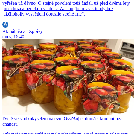
vyřešen už dávno. O stejné povolení totiž žádali už před dvěma lety
předchozí americkou vládu: z Washingtonu však tehdy bez
jakéhokoliv vysvětlení dorazilo strohé „ne“.
Aktuálně.cz - Zprávy
dnes, 16:40
Dýně ve sladkokyselém nálevu: Osvěžující domácí kompot bez
ananasu