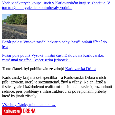
Voda v některých koupalištích v Karlovarském kraji se zhoršuje. V
tomto týdnu hygienici kontrolovaly vodní...
Požár pole u Vysoké zasáhl hektar plochy, hasiči bránili šíření do
lesa
Požár pole poblíž Vysoké, místní části Dalovic na Karlovarsku,
zaměstnal ve středu večer sedm jednotek...
Tento článek byl publikován ze zdrojů
Karlovarská Drbna
Karlovarský kraj má svá specifika – a Karlovarská Drbna o nich
píše jazykem, který je srozumitelný, živý a věcný. Nejen lázně a
festivaly, ale i každodenní realita místních – od uzavírek, rozhodnutí
radnice, přes problémy s infrastrukturou až po regionální příběhy,
které by jinak zůstaly...
Všechny články tohoto autora →