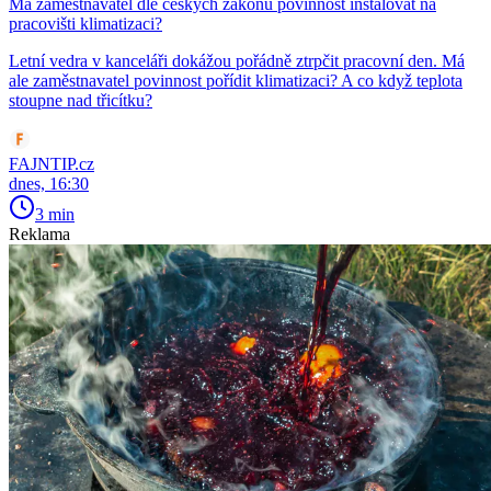
Má zaměstnavatel dle českých zákonů povinnost instalovat na
pracovišti klimatizaci?
Letní vedra v kanceláři dokážou pořádně ztrpčit pracovní den. Má
ale zaměstnavatel povinnost pořídit klimatizaci? A co když teplota
stoupne nad třicítku?
FAJNTIP.cz
dnes, 16:30
3 min
Reklama