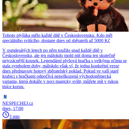
Tohoto plyšáka mělo každé dítě v Československu. Kdo měl
speciálního svítícího, dostane dnes od sběratelů až 5000 Kč
V osmdesátých letech po něm toužilo snad každé dítě v
Československu, ale jen málokdo mohl mít doma ten skutečně
nejvzácnější kousek. Legendární plyšová hračka s velkýma očima se
stala symbolem doby, málokdo však ví, že jedna konkrétní verze
dnes představuje hotový sběratelský poklad. Pokud ve vaší staré
krabici s hračkami odpočívá nepoškozená východoněmecká
varianta, která dokáže v noci magicky svítit, můžete mít v rukou
tisíce korun.
NESPECHEJ.cz
dnes, 17:00
3 min