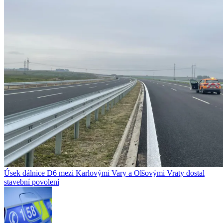
Úsek dálnice D6 mezi Karlovými Vary a Olšovými Vraty dostal
stavební povolení