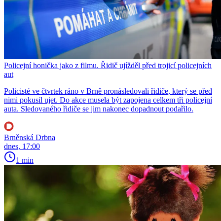
Policejní honička jako z filmu. Řidič ujížděl před trojicí policejních
aut
Policisté ve čtvrtek ráno v Brně pronásledovali řidiče, který se před
nimi pokusil ujet. Do akce musela být zapojena celkem tři policejní
auta. Sledovaného řidiče se jim nakonec dopadnout podařilo.
Brněnská Drbna
dnes, 17:00
1 min