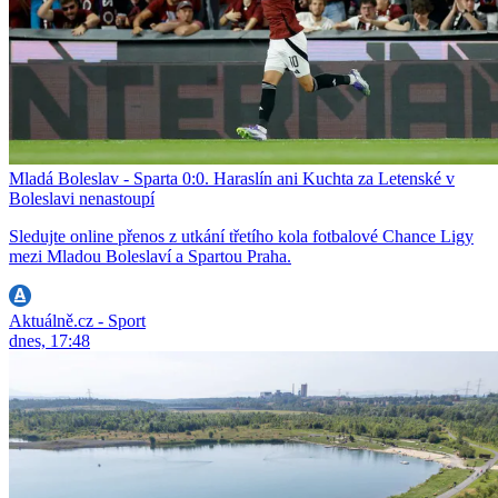
Mladá Boleslav - Sparta 0:0. Haraslín ani Kuchta za Letenské v
Boleslavi nenastoupí
Sledujte online přenos z utkání třetího kola fotbalové Chance Ligy
mezi Mladou Boleslaví a Spartou Praha.
Aktuálně.cz - Sport
dnes, 17:48