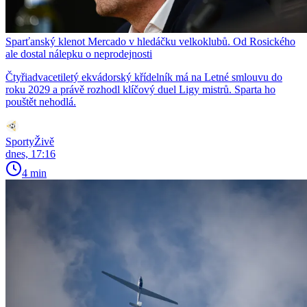
Sparťanský klenot Mercado v hledáčku velkoklubů. Od Rosického
ale dostal nálepku o neprodejnosti
Čtyřiadvacetiletý ekvádorský křídelník má na Letné smlouvu do
roku 2029 a právě rozhodl klíčový duel Ligy mistrů. Sparta ho
pouštět nehodlá.
SportyŽivě
dnes, 17:16
4 min