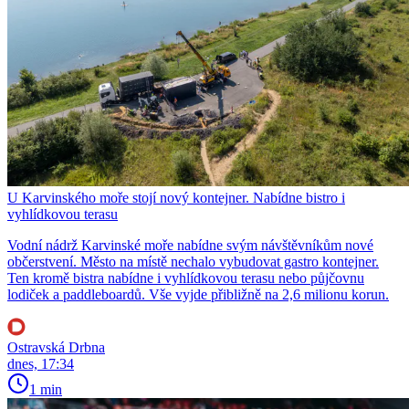
U Karvinského moře stojí nový kontejner. Nabídne bistro i
vyhlídkovou terasu
Vodní nádrž Karvinské moře nabídne svým návštěvníkům nové
občerstvení. Město na místě nechalo vybudovat gastro kontejner.
Ten kromě bistra nabídne i vyhlídkovou terasu nebo půjčovnu
lodiček a paddleboardů. Vše vyjde přibližně na 2,6 milionu korun.
Ostravská Drbna
dnes, 17:34
1 min