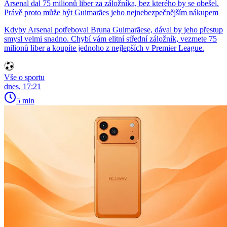
Arsenal dal 75 milionů liber za záložníka, bez kterého by se obešel.
Právě proto může být Guimarães jeho nejnebezpečnějším nákupem
Kdyby Arsenal potřeboval Bruna Guimarãese, dával by jeho přestup
smysl velmi snadno. Chybí vám elitní střední záložník, vezmete 75
milionů liber a koupíte jednoho z nejlepších v Premier League.
Vše o sportu
dnes, 17:21
5 min