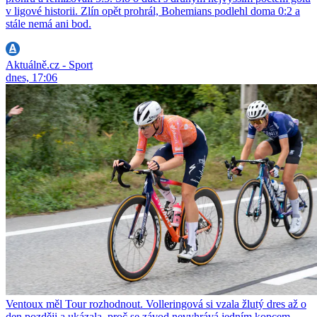
v ligové historii. Zlín opět prohrál, Bohemians podlehl doma 0:2 a
stále nemá ani bod.
Aktuálně.cz - Sport
dnes, 17:06
Ventoux měl Tour rozhodnout. Volleringová si vzala žlutý dres až o
den později a ukázala, proč se závod nevyhrává jedním kopcem