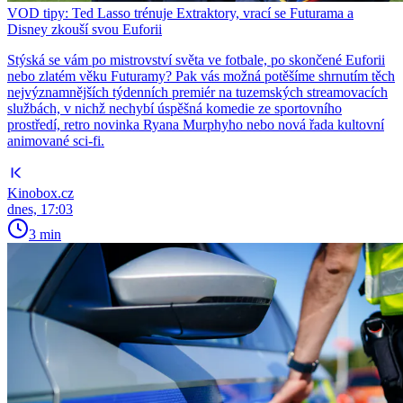
VOD tipy: Ted Lasso trénuje Extraktory, vrací se Futurama a
Disney zkouší svou Euforii
Stýská se vám po mistrovství světa ve fotbale, po skončené Euforii
nebo zlatém věku Futuramy? Pak vás možná potěšíme shrnutím těch
nejvýznamnějších týdenních premiér na tuzemských streamovacích
službách, v nichž nechybí úspěšná komedie ze sportovního
prostředí, retro novinka Ryana Murphyho nebo nová řada kultovní
animované sci-fi.
Kinobox.cz
dnes, 17:03
3 min