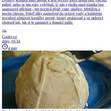
Dýňový kompot patří přesně k těm věcem, které doma buď všichni
milují, nebo se jim roky vyhýbali. U nás vyhrála stará klasika bez
ananasové příchuti - jen poctivá dýně, cukr, skořice, hřebíček a
trocha citronu. Právě díky namočení do octové vody a krátkému
povaření zůstávají kostičky pevné, hezky zesklovatí a ve sklenici
chutnají tak, jak si je pamatuji z domácí spíže.
Cooky.cz
dnes, 16:34
4 min