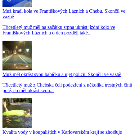
Muž kradl kola ve Františkových Lázních a Chebu. Skončil ve
vazbě
Třicetiletý muž měl na začátku srpna ukrást jízdní kolo ve
Františkových Lázních a o den později také...
Muž měl okrást svou babičku a ujet policii. Skončil ve vazbě
Třicetiletý muž z Chebska čelí podezření z několika trestných činů
poté, co měl okrást svou...
Kvalita vody v koupalištích v Karlovarském kraji se zhoršuje