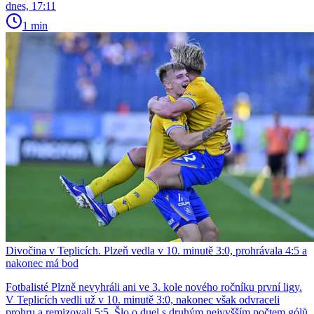
dnes, 17:11
1 min
Divočina v Teplicích. Plzeň vedla v 10. minutě 3:0, prohrávala 4:5 a
nakonec má bod
Fotbalisté Plzně nevyhráli ani ve 3. kole nového ročníku první ligy.
V Teplicích vedli už v 10. minutě 3:0, nakonec však odvraceli
prohru a remizovali 5:5. Šlo o duel s druhým nejvyšším počtem gólů