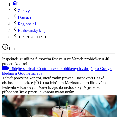
Zprávy
Domácí
Regionální
Karlovarský kraj
9. 7. 2026, 11:19
1 min
Inspektoři zjistili na filmovém festivalu ve Varech prohřešky u 40
procent kontrol
Přidejte si obsah Centrum.cz do oblíbených zdrojů pro Google
hledání a Google zprávy
Téměř polovina kontrol, které zatím provedli inspektoři České
obchodní inspekce (ČOI) na letošním Mezinárodním filmovém
festivalu v Karlových Varech, zjistilo nedostatky. V jedenácti
případech šlo o prodej alkoholu mladistvým.