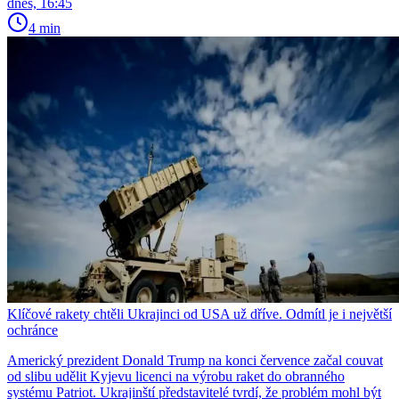
dnes, 16:45
4 min
Klíčové rakety chtěli Ukrajinci od USA už dříve. Odmítl je i největší
ochránce
Americký prezident Donald Trump na konci července začal couvat
od slibu udělit Kyjevu licenci na výrobu raket do obranného
systému Patriot. Ukrajinští představitelé tvrdí, že problém mohl být