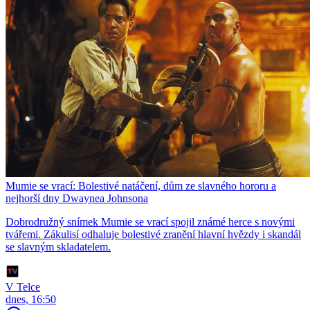
Mumie se vrací: Bolestivé natáčení, dům ze slavného hororu a
nejhorší dny Dwaynea Johnsona
Dobrodružný snímek Mumie se vrací spojil známé herce s novými
tvářemi. Zákulisí odhaluje bolestivé zranění hlavní hvězdy i skandál
se slavným skladatelem.
V Telce
dnes, 16:50