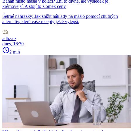
Banán místo másla v koláči? Zní to divně, ale výsledek je
krémovější. A stojí to zlomek ceny
Šetrné náhražky: Jak snížit náklady na máslo pomocí chutných
alternativ, které vaše recepty ještě vylepší.
adbz.cz
dnes, 16:30
2 min