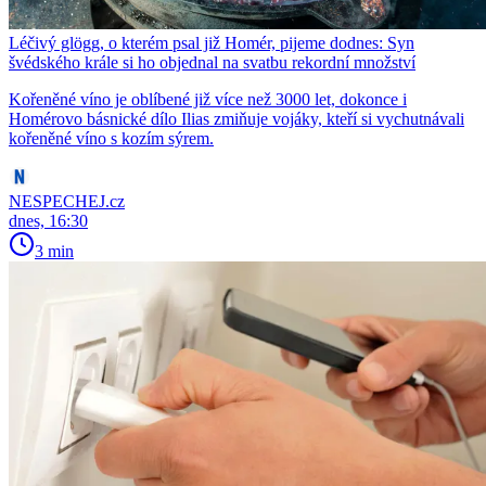
Léčivý glögg, o kterém psal již Homér, pijeme dodnes: Syn
švédského krále si ho objednal na svatbu rekordní množství
Kořeněné víno je oblíbené již více než 3000 let, dokonce i
Homérovo básnické dílo Ilias zmiňuje vojáky, kteří si vychutnávali
kořeněné víno s kozím sýrem.
NESPECHEJ.cz
dnes, 16:30
3 min