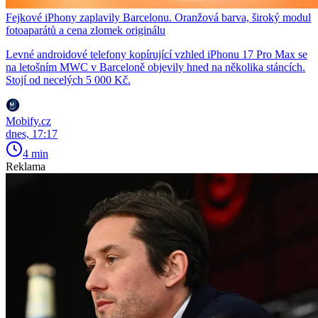
Fejkové iPhony zaplavily Barcelonu. Oranžová barva, široký modul
fotoaparátů a cena zlomek originálu
Levné androidové telefony kopírující vzhled iPhonu 17 Pro Max se
na letošním MWC v Barceloně objevily hned na několika stáncích.
Stojí od necelých 5 000 Kč.
Mobify.cz
dnes, 17:17
4 min
Reklama