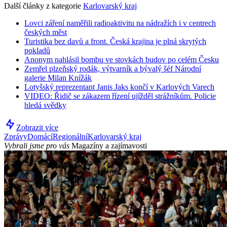
Další články z kategorie
Karlovarský kraj
Lovci záření naměřili radioaktivitu na nádražích i v centrech
českých měst
Turistika bez davů a front. Česká krajina je plná skrytých
pokladů
Anonym nahlásil bombu ve stovkách budov po celém Česku
Zemřel plzeňský rodák, výtvarník a bývalý šéf Národní
galerie Milan Knížák
Lotyšský reprezentant Janis Jaks končí v Karlových Varech
VIDEO: Řidič se zákazem řízení ujížděl strážníkům. Policie
hledá svědky
Zobrazit více
Zprávy
Domácí
Regionální
Karlovarský kraj
Vybrali jsme pro vás
Magazíny a zajímavosti