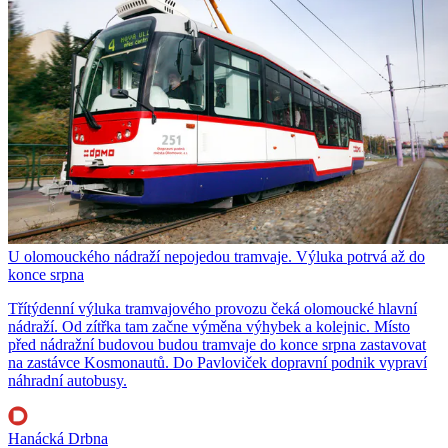
U olomouckého nádraží nepojedou tramvaje. Výluka potrvá až do
konce srpna
Třítýdenní výluka tramvajového provozu čeká olomoucké hlavní
nádraží. Od zítřka tam začne výměna výhybek a kolejnic. Místo
před nádražní budovou budou tramvaje do konce srpna zastavovat
na zastávce Kosmonautů. Do Pavloviček dopravní podnik vypraví
náhradní autobusy.
Hanácká Drbna