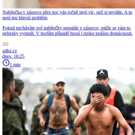
Nabíječka v zásuvce přes noc vás ročně stojí víc, než si myslíte. A to
není ten hlavní problém
Pokud necháváte své nabíječky neustále v zásuvce, může se vám to
nehezky vymstít. V horším případě hrozí i riziko požáru domácnosti.
adbz.cz
dnes, 16:25
1 min