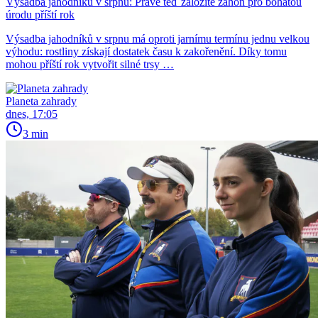
Výsadba jahodníků v srpnu: Právě teď založíte záhon pro bohatou
úrodu příští rok
Výsadba jahodníků v srpnu má oproti jarnímu termínu jednu velkou
výhodu: rostliny získají dostatek času k zakořenění. Díky tomu
mohou příští rok vytvořit silné trsy …
Planeta zahrady
dnes, 17:05
3 min