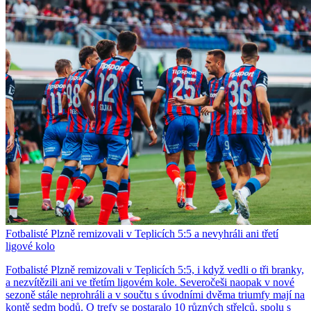
Fotbalisté Plzně remizovali v Teplicích 5:5 a nevyhráli ani třetí
ligové kolo
Fotbalisté Plzně remizovali v Teplicích 5:5, i když vedli o tři branky,
a nezvítězili ani ve třetím ligovém kole. Severočeši naopak v nové
sezoně stále neprohráli a v součtu s úvodními dvěma triumfy mají na
kontě sedm bodů. O trefy se postaralo 10 různých střelců, spolu s