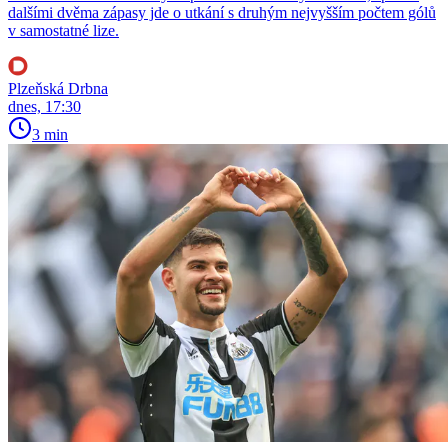
dalšími dvěma zápasy jde o utkání s druhým nejvyšším počtem gólů
v samostatné lize.
Plzeňská Drbna
dnes, 17:30
3 min