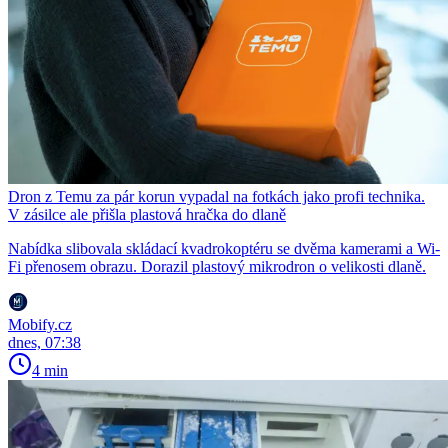
Dron z Temu za pár korun vypadal na fotkách jako profi technika.
V zásilce ale přišla plastová hračka do dlaně
Nabídka slibovala skládací kvadrokoptéru se dvěma kamerami a Wi-
Fi přenosem obrazu. Dorazil plastový mikrodron o velikosti dlaně.
Mobify.cz
dnes, 07:38
4 min