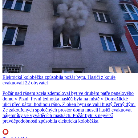
Elektrická koloběžka způsobila požár bytu. Hasiči z kouře
evakuovali 22 obyvatel
Požár nad ránem zcela zdemoloval byt ve druhém patře panelového
domu v Plzni. První jednotka hasičů byla na místě v Domažlické
ulici před pátou hodinou ráno. Z oken bytu se valil hustý černý dým.
Ze zakouřených společných prostor domu museli hasiči evakuovat
nájemníky ve vyváděcích maskách. Požár bytu s největší
pravděpodobností způsobila elektrická koloběžka.