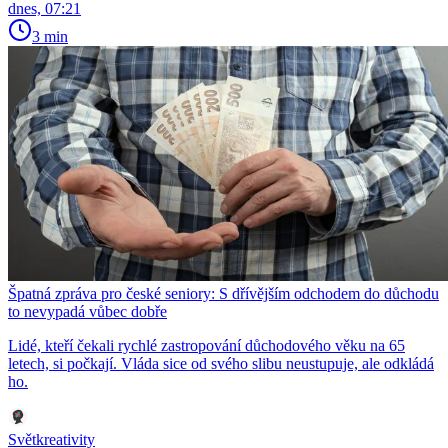
dnes, 07:21
3 min
Špatná zpráva pro české seniory: S dřívějším odchodem do důchodu
to nevypadá vůbec dobře
Lidé, kteří čekali rychlé zastropování důchodového věku na 65
letech, si počkají. Vláda sice od svého slibu neustupuje, ale odkládá
ho.
Světkreativity