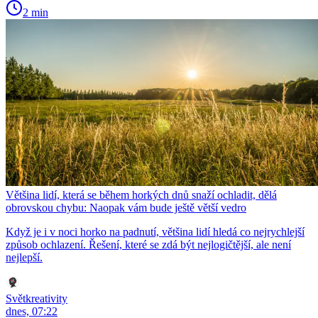
2 min
Většina lidí, která se během horkých dnů snaží ochladit, dělá
obrovskou chybu: Naopak vám bude ještě větší vedro
Když je i v noci horko na padnutí, většina lidí hledá co nejrychlejší
způsob ochlazení. Řešení, které se zdá být nejlogičtější, ale není
nejlepší.
Světkreativity
dnes, 07:22