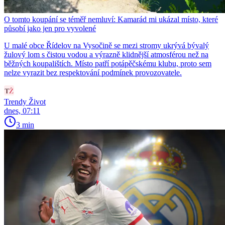
O tomto koupání se téměř nemluví: Kamarád mi ukázal místo, které
působí jako jen pro vyvolené
U malé obce Řídelov na Vysočině se mezi stromy ukrývá bývalý
žulový lom s čistou vodou a výrazně klidnější atmosférou než na
běžných koupalištích. Místo patří potápěčskému klubu, proto sem
nelze vyrazit bez respektování podmínek provozovatele.
Trendy Život
dnes, 07:11
3 min