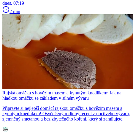
dnes, 07:19
2 min
Rajská omáčka s hovězím masem a kynutým knedlíkem: Jak na
hladkou omáčku se základem v silném vývaru
Připravte si nejlepší domácí rajskou omáčku s hovězím masem a
kynutým knedlíkem! Osvědčený rodinný recept z poctivého vývaru,
zjemněný smetanou a bez zbytečného koření, který si zamilujete.