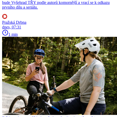
bude Vyšehrad TŘY podle autorů komornější a vrací se k odkazu
prvního dílu a seriálu.
Pražská Drbna
dnes, 07:31
1 min