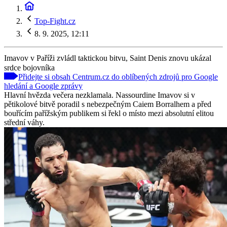
Top-Fight.cz
8. 9. 2025, 12:11
Imavov v Paříži zvládl taktickou bitvu, Saint Denis znovu ukázal
srdce bojovníka
Přidejte si obsah Centrum.cz do oblíbených zdrojů pro Google
hledání a Google zprávy
Hlavní hvězda večera nezklamala. Nassourdine Imavov si v
pětikolové bitvě poradil s nebezpečným Caiem Borralhem a před
bouřícím pařížským publikem si řekl o místo mezi absolutní elitou
střední váhy.