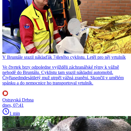
V Bruntále srazil náklaďák 74letého cyklistu. Letěl pro něj vrtulník
Ve čtvrtek brzy odpoledne vyjížděli záchranářské týmy k vážně
nehodě do Bruntálu. Cyklistu tam srazil nákladní automobil.
Čtyřiasedmdesátiletý muž utrpěl vážná zranění. Skončil v umělém
spánku a do nemocnice ho transportoval vrtulník.
Ostravská Drbna
dnes, 07:41
1 min