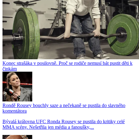
Konec strašáka v posilovně. Proč se rodiče nemusí bát pustit děti k
činkám
Rondě Rousey bouchly saze a nečekaně se pustila do slavného
komentátora
Bývalá královna UFC Ronda Rousey se pustila do kritiky celé
MMA scény. Nešetřila jen média a fanoušky,...