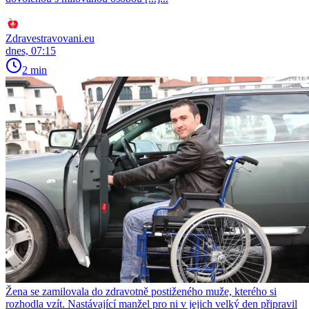
Zdravestravovani.eu
dnes, 07:15
2 min
Žena se zamilovala do zdravotně postiženého muže, kterého si
rozhodla vzít. Nastávající manžel pro ni v jejich velký den připravil