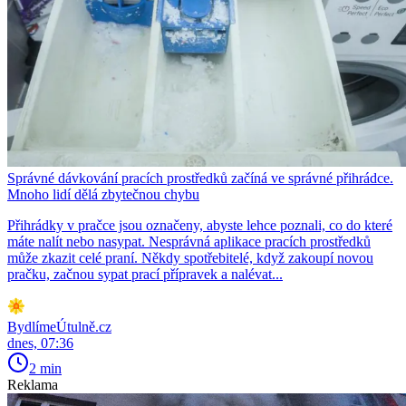
Správné dávkování pracích prostředků začíná ve správné přihrádce.
Mnoho lidí dělá zbytečnou chybu
Přihrádky v pračce jsou označeny, abyste lehce poznali, co do které
máte nalít nebo nasypat. Nesprávná aplikace pracích prostředků
může zkazit celé praní. Někdy spotřebitelé, když zakoupí novou
pračku, začnou sypat prací přípravek a nalévat...
BydlímeÚtulně.cz
dnes, 07:36
2 min
Reklama