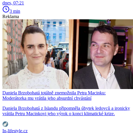
dnes, 07:21
3 min
Reklama
Daniela Brzobohatá totálně znemožnila Petra Macinku:
Moderátorka mu vrátila jeho absurdní chvástání
Daniela Brzobohatá z Islandu připomněla úbytek ledovců a ironicky
vrátila Petru Macinkovi jeho výrok o konci klimatické krize.
In-lifestyle.cz