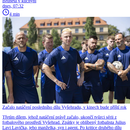
Bruneta v kuchyni
dnes, 07:32
4 min
Začalo natáčení posledního dílu Vyšehradu, v kinech bude příští rok
Třetím dílem, jehož natáčení právě začalo, ukončí tvůrci sérii z
fotbalového prostředí Vyšehrad. Zpátky je oblíbený fotbalista Julius
Lavi Lavička, jeho manželka, syn i agent. Po kritice druhého dílu