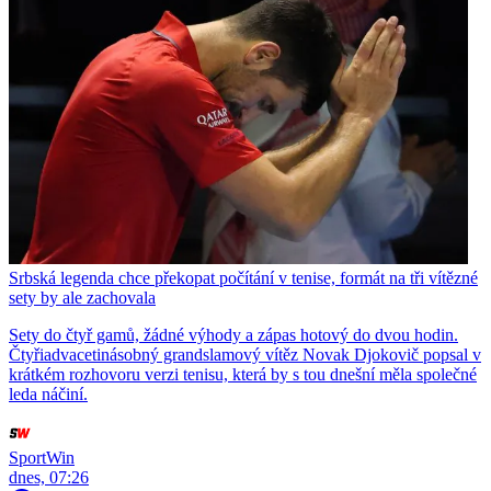
Srbská legenda chce překopat počítání v tenise, formát na tři vítězné
sety by ale zachovala
Sety do čtyř gamů, žádné výhody a zápas hotový do dvou hodin.
Čtyřiadvacetinásobný grandslamový vítěz Novak Djokovič popsal v
krátkém rozhovoru verzi tenisu, která by s tou dnešní měla společné
leda náčiní.
SportWin
dnes, 07:26