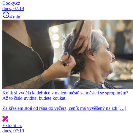
Cooky.cz
dnes, 07:19
4 min
Kolik si vydělá kadeřnice v malém městě za měsíc i se spropitným?
Až to číslo uvidíte, budete koukat
Za křeslem stojí od rána do večera, ceník má vyvěšený na zdi […]
Extrafit.cz
dnes, 07:19