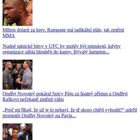
Milion dolarů za krev. Rampage má radikální plán, jak změnit
MMA
Nudné taktické bitvy v UFC by mohly být minulostí, kdyby
organizace sáhla hlouběji do kapsy. Bývalý šampion...
Ondřej Novotný pokáral Spicy Páju za špatný přístup a Ondřeji
Raškovi nečekaně změnil váhu
„Proč mi říkají, že už je to nebaví, že tě skoro chtějí vyhodit?“ udeřil
promotér Ondřej Novotný na Pavla...