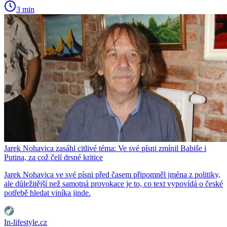
3 min
Jarek Nohavica zasáhl citlivé téma: Ve své písni zmínil Babiše i
Putina, za což čelí drsné kritice
Jarek Nohavica ve své písni před časem připomněl jména z politiky,
ale důležitější než samotná provokace je to, co text vypovídá o české
potřebě hledat viníka jinde.
In-lifestyle.cz