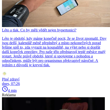
Léto a tlak. Co by měli vědět nejen hypertonici?
Léto je období, kdy máme konečně pocit, že se život zpomalil. Dny
jsou delší, kalendář méně přeplněný a místo nekonečných porad
řešíme spíš to, zda vyrazit na koupaliště, na výlet nebo si dopřát
další kopeček zmrzliny. Pro naše tělo představují teplé měsíce malý
restart. Jenže právě období, které si spojujeme s pohodou a
odpočinkem, může být pro organismus překvapivě náročné. A
jedním z důvodů je krevní tlak.
Plné zdraví
dnes, 07:26
4 min
Reklama