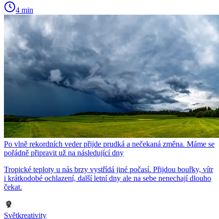
4 min
Po vlně rekordních veder přijde prudká a nečekaná změna. Máme se
pořádně připravit už na následující dny
Tropické teploty u nás brzy vystřídá jiné počasí. Přijdou bouřky, vítr
i krátkodobé ochlazení, další letní dny ale na sebe nenechají dlouho
čekat.
Světkreativity