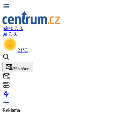
pátek 7. 8.
pá 7. 8.
21°C
Přihlášení
Reklama