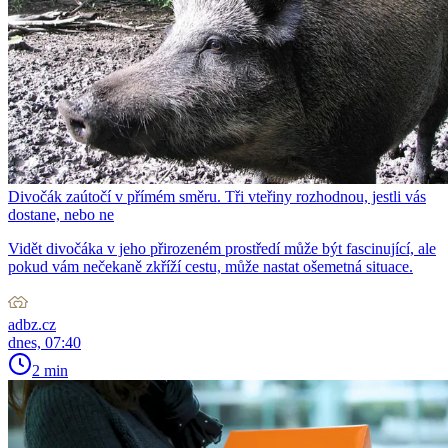
Divočák zaútočí v přímém směru. Tři vteřiny rozhodnou, jestli vás
dostane, nebo ne
Vidět divočáka v jeho přirozeném prostředí může být fascinující, ale
pokud vám nečekaně zkříží cestu, může nastat ošemetná situace.
adbz.cz
dnes, 07:40
2 min