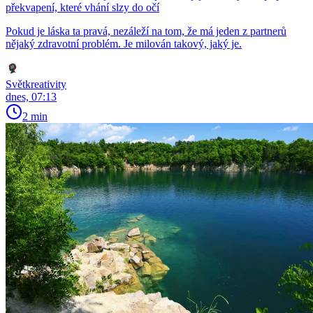
překvapení, které vhání slzy do očí
Pokud je láska ta pravá, nezáleží na tom, že má jeden z partnerů
nějaký zdravotní problém. Je milován takový, jaký je.
Světkreativity
dnes, 07:13
2 min