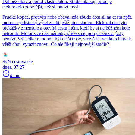
Dál bez obav a pořád vlastní silou. Studie ukazují, proč je
elektrokolo zdravější, než si mnozí myslí
Prudké kopce, protivítr nebo obava, zda zbude dost sil na cestu zpět,
mohou cyklistický výlet zhatit ještě před startem. Elektrokolo tyto
překážky zmenšuje a otevírá cestu i těm, kteří by si na běžném kole
netroufli. Motor sice část námahy převezme, pohyb však z jízdy
nemizí. Výsledkem mohou být delší trasy, více času venku a hlavně
větší chuť vyrazit znovu. Co ale říkají nejnovější studie?
Svět cestovatele
dnes, 07:27
4 min