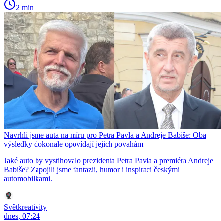
2 min
Navrhli jsme auta na míru pro Petra Pavla a Andreje Babiše: Oba
výsledky dokonale opovídají jejich povahám
Jaké auto by vystihovalo prezidenta Petra Pavla a premiéra Andreje
Babiše? Zapojili jsme fantazii, humor i inspiraci českými
automobilkami.
Světkreativity
dnes, 07:24