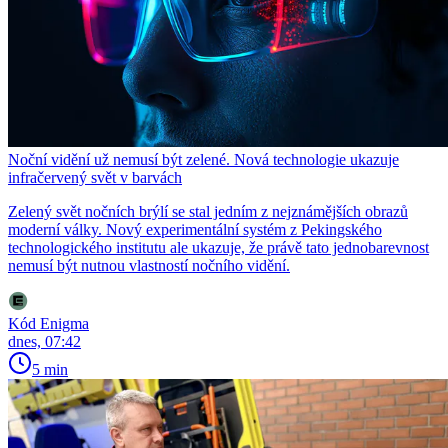
Noční vidění už nemusí být zelené. Nová technologie ukazuje
infračervený svět v barvách
Zelený svět nočních brýlí se stal jedním z nejznámějších obrazů
moderní války. Nový experimentální systém z Pekingského
technologického institutu ale ukazuje, že právě tato jednobarevnost
nemusí být nutnou vlastností nočního vidění.
Kód Enigma
dnes, 07:42
5 min