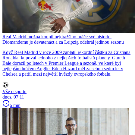
Real Madrid možná koupil nejdražšího hráče své historie.
Diomandemu je devatenáct a za Leipzig odehrál jedinou sezonu
Když Real Madrid v roce 2009 zaplatil rekordní částku za Cristiana
Ronalda, kupoval jednoho z nejlepších fotbalistů planety. Gareth
Bale dorazil po letech v Premier League a sezoně, ve které byl
nejlepším hráčem Anglie. Eden Hazard měl za sebou sedm let v
Chelsea a patřil mezi největší hvězdy evropského fotbalu.
Vše o sportu
dnes, 07:11
6 min