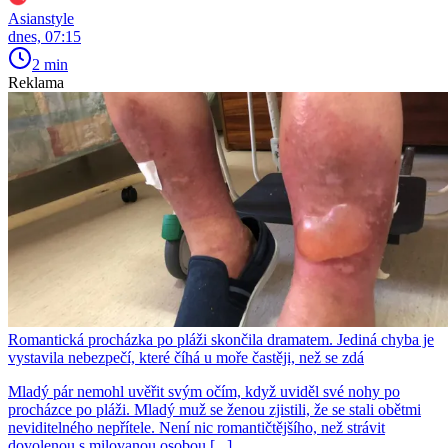
Asianstyle
dnes, 07:15
2 min
Reklama
Romantická procházka po pláži skončila dramatem. Jediná chyba je
vystavila nebezpečí, které číhá u moře častěji, než se zdá
Mladý pár nemohl uvěřit svým očím, když uviděl své nohy po
procházce po pláži. Mladý muž se ženou zjistili, že se stali obětmi
neviditelného nepřítele. Není nic romantičtějšího, než strávit
dovolenou s milovanou osobou [...]...