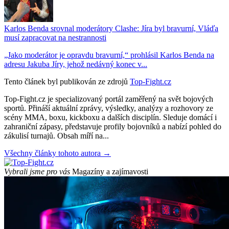
Karlos Benda srovnal moderátory Clashe: Jíra byl bravurní, Vláďa
musí zapracovat na nestrannosti
„Jako moderátor je opravdu bravurní,“ prohlásil Karlos Benda na
adresu Jakuba Jíry, jehož nedávný konec v...
Tento článek byl publikován ze zdrojů
Top-Fight.cz
Top-Fight.cz je specializovaný portál zaměřený na svět bojových
sportů. Přináší aktuální zprávy, výsledky, analýzy a rozhovory ze
scény MMA, boxu, kickboxu a dalších disciplín. Sleduje domácí i
zahraniční zápasy, představuje profily bojovníků a nabízí pohled do
zákulisí turnajů. Obsah míří na...
Všechny články tohoto autora →
Vybrali jsme pro vás
Magazíny a zajímavosti