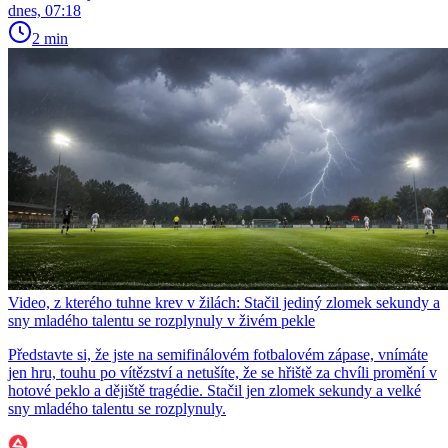
dnes, 07:18
2 min
Video, z kterého tuhne krev v žilách: Stačil jediný zlomek sekundy a
sny mladého talentu se rozplynuly v živém pekle
Představte si, že jste na semifinálovém fotbalovém zápase, vnímáte
jen hru, touhu po vítězství a netušíte, že se hřiště za chvíli promění v
hotové peklo a dějiště tragédie. Stačil jen zlomek sekundy a velké
sny mladého talentu se rozplynuly.