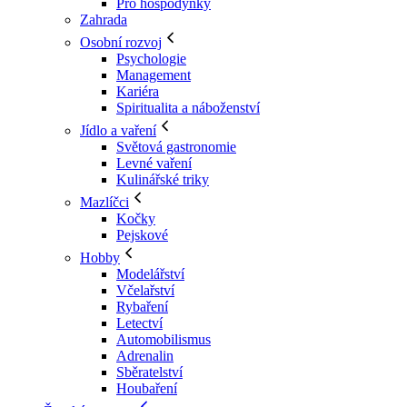
Pro hospodyňky
Zahrada
Osobní rozvoj
Psychologie
Management
Kariéra
Spiritualita a náboženství
Jídlo a vaření
Světová gastronomie
Levné vaření
Kulinářské triky
Mazlíčci
Kočky
Pejskové
Hobby
Modelářství
Včelařství
Rybaření
Letectví
Automobilismus
Adrenalin
Sběratelství
Houbaření