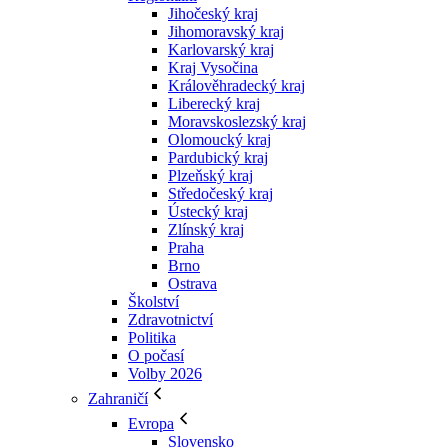
Jihočeský kraj
Jihomoravský kraj
Karlovarský kraj
Kraj Vysočina
Králověhradecký kraj
Liberecký kraj
Moravskoslezský kraj
Olomoucký kraj
Pardubický kraj
Plzeňský kraj
Středočeský kraj
Ústecký kraj
Zlínský kraj
Praha
Brno
Ostrava
Školství
Zdravotnictví
Politika
O počasí
Volby 2026
Zahraničí
Evropa
Slovensko