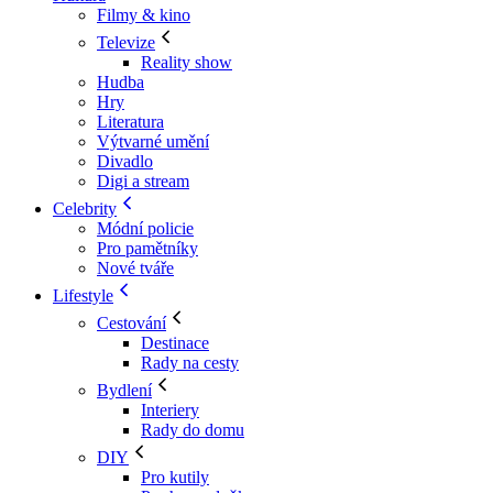
Filmy & kino
Televize
Reality show
Hudba
Hry
Literatura
Výtvarné umění
Divadlo
Digi a stream
Celebrity
Módní policie
Pro pamětníky
Nové tváře
Lifestyle
Cestování
Destinace
Rady na cesty
Bydlení
Interiery
Rady do domu
DIY
Pro kutily