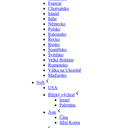
Francie
Chorvatsko
Island
Itálie
Německo
Polsko
Rakousko
Řecko
Rusko
Španělsko
Švédsko
Velká Británie
Rumunsko
Válka na Ukrajině
Maďarsko
Svět
USA
Blízký východ
Izrael
Palestina
Asie
Čína
Jižní Korea