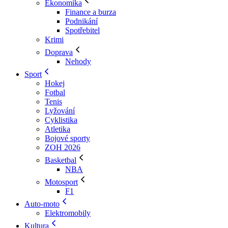
Ekonomika
Finance a burza
Podnikání
Spotřebitel
Krimi
Doprava
Nehody
Sport
Hokej
Fotbal
Tenis
Lyžování
Cyklistika
Atletika
Bojové sporty
ZOH 2026
Basketbal
NBA
Motosport
F1
Auto-moto
Elektromobily
Kultura