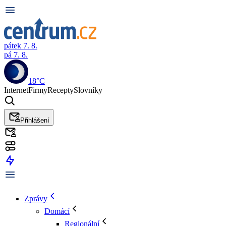
pátek 7. 8.
pá 7. 8.
18°C
Internet
Firmy
Recepty
Slovníky
Přihlášení
Zprávy
Domácí
Regionální