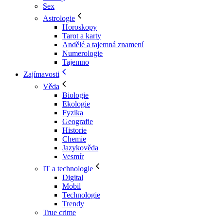
Sex
Astrologie
Horoskopy
Tarot a karty
Andělé a tajemná znamení
Numerologie
Tajemno
Zajímavosti
Věda
Biologie
Ekologie
Fyzika
Geografie
Historie
Chemie
Jazykověda
Vesmír
IT a technologie
Digital
Mobil
Technologie
Trendy
True crime