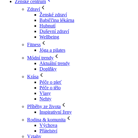
Ženské centrum
Zdraví
Ženské zdraví
Babiččina lékárna
Hubnutí
Duševní zdraví
Wellbeing
Fitness
Jóga a pilates
Módní trendy
Aktuální trendy
Doplňky
Krása
Péče o pleť
Péče o tělo
Vlasy
Nehty
Příběhy ze života
Inspirativní ženy
Rodina & komunita
Výchova
Přátelství
Vztahy