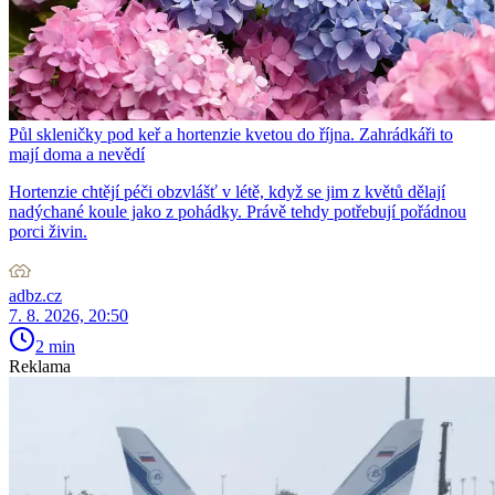
Půl skleničky pod keř a hortenzie kvetou do října. Zahrádkáři to
mají doma a nevědí
Hortenzie chtějí péči obzvlášť v létě, když se jim z květů dělají
nadýchané koule jako z pohádky. Právě tehdy potřebují pořádnou
porci živin.
adbz.cz
7. 8. 2026, 20:50
2 min
Reklama