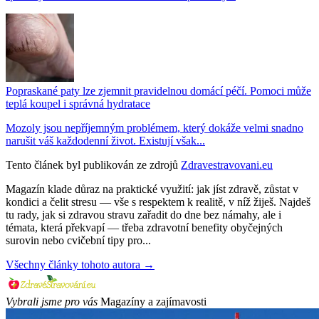
Popraskané paty lze zjemnit pravidelnou domácí péčí. Pomoci může
teplá koupel i správná hydratace
Mozoly jsou nepříjemným problémem, který dokáže velmi snadno
narušit váš každodenní život. Existují však...
Tento článek byl publikován ze zdrojů
Zdravestravovani.eu
Magazín klade důraz na praktické využití: jak jíst zdravě, zůstat v
kondici a čelit stresu — vše s respektem k realitě, v níž žiješ. Najdeš
tu rady, jak si zdravou stravu zařadit do dne bez námahy, ale i
témata, která překvapí — třeba zdravotní benefity obyčejných
surovin nebo cvičební tipy pro...
Všechny články tohoto autora →
Vybrali jsme pro vás
Magazíny a zajímavosti