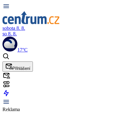
sobota 8. 8.
so 8. 8.
17°C
Přihlášení
Reklama