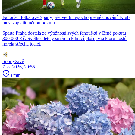
Fanoušci fotbalové Sparty předvedli nepochopitelné chování. Klub
musí zaplatit tučnou pokutu
Sparta Praha dostala za výtržnosti svých fanoušků v Brně pokutu
300 000 Kč. Světlice letěly směrem k hrací ploše, v sektoru hostů
hořela střecha toalet.
SportyŽivě
7. 8. 2026, 20:55
3 min