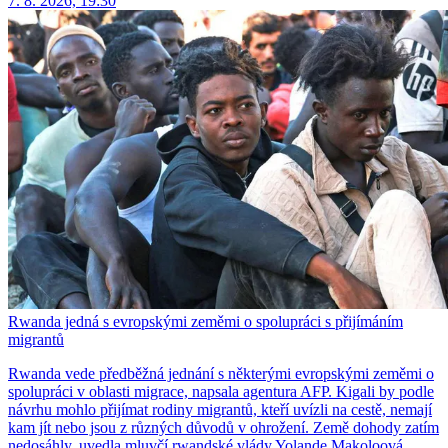
7. 8. 2026, 19:30
Rwanda jedná s evropskými zeměmi o spolupráci s přijímáním
migrantů
Rwanda vede předběžná jednání s některými evropskými zeměmi o
spolupráci v oblasti migrace, napsala agentura AFP. Kigali by podle
návrhu mohlo přijímat rodiny migrantů, kteří uvízli na cestě, nemají
kam jít nebo jsou z různých důvodů v ohrožení. Země dohody zatím
nedosáhly, uvedla mluvčí rwandské vlády Yolande Makoloová.