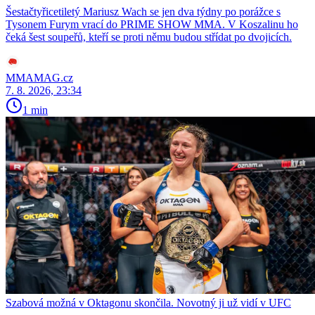
Šestačtyřicetiletý Mariusz Wach se jen dva týdny po porážce s
Tysonem Furym vrací do PRIME SHOW MMA. V Koszalinu ho
čeká šest soupeřů, kteří se proti němu budou střídat po dvojicích.
MMAMAG.cz
7. 8. 2026, 23:34
1 min
Szabová možná v Oktagonu skončila. Novotný ji už vidí v UFC