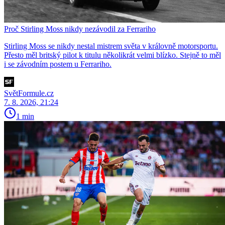
Proč Stirling Moss nikdy nezávodil za Ferrariho
Stirling Moss se nikdy nestal mistrem světa v královně motorsportu.
Přesto měl britský pilot k titulu několikrát velmi blízko. Stejně to měl
i se závodním postem u Ferrariho.
SvětFormule.cz
7. 8. 2026, 21:24
1 min