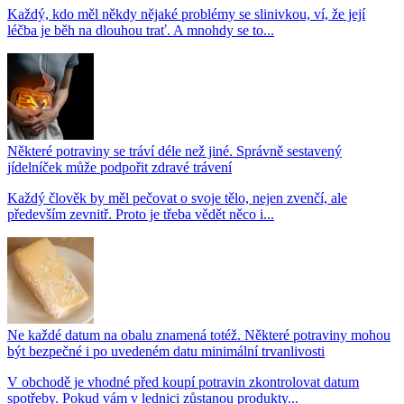
Každý, kdo měl někdy nějaké problémy se slinivkou, ví, že její
léčba je běh na dlouhou trať. A mnohdy se to...
Některé potraviny se tráví déle než jiné. Správně sestavený
jídelníček může podpořit zdravé trávení
Každý člověk by měl pečovat o svoje tělo, nejen zvenčí, ale
především zevnitř. Proto je třeba vědět něco i...
Ne každé datum na obalu znamená totéž. Některé potraviny mohou
být bezpečné i po uvedeném datu minimální trvanlivosti
V obchodě je vhodné před koupí potravin zkontrolovat datum
spotřeby. Pokud vám v lednici zůstanou produkty...