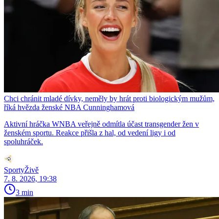
Chci chránit mladé dívky, neměly by hrát proti biologickým mužům,
říká hvězda ženské NBA Cunninghamová
Aktivní hráčka WNBA veřejně odmítla účast transgender žen v
ženském sportu. Reakce přišla z hal, od vedení ligy i od
spoluhráček.
SportyŽivě
7. 8. 2026, 19:38
3 min