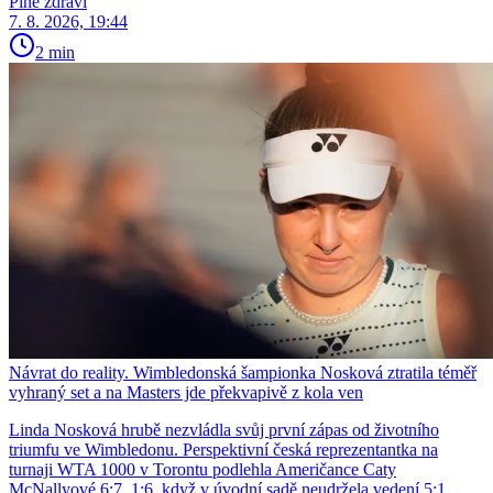
Plné zdraví
7. 8. 2026, 19:44
2 min
Návrat do reality. Wimbledonská šampionka Nosková ztratila téměř
vyhraný set a na Masters jde překvapivě z kola ven
Linda Nosková hrubě nezvládla svůj první zápas od životního
triumfu ve Wimbledonu. Perspektivní česká reprezentantka na
turnaji WTA 1000 v Torontu podlehla Američance Caty
McNallyové 6:7, 1:6, když v úvodní sadě neudržela vedení 5:1.