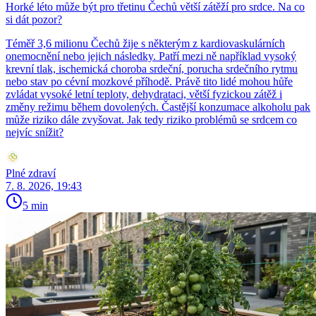
Horké léto může být pro třetinu Čechů větší zátěží pro srdce. Na co
si dát pozor?
Téměř 3,6 milionu Čechů žije s některým z kardiovaskulárních
onemocnění nebo jejich následky. Patří mezi ně například vysoký
krevní tlak, ischemická choroba srdeční, porucha srdečního rytmu
nebo stav po cévní mozkové příhodě. Právě tito lidé mohou hůře
zvládat vysoké letní teploty, dehydrataci, větší fyzickou zátěž i
změny režimu během dovolených. Častější konzumace alkoholu pak
může riziko dále zvyšovat. Jak tedy riziko problémů se srdcem co
nejvíc snížit?
Plné zdraví
7. 8. 2026, 19:43
5 min