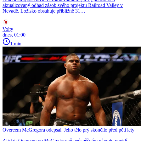
aktualizovaný odhad zásob svého projektu Railroad Valley v
Nevadě. Ložisko obsahuje přibližně 31…
Volty
dnes, 01:00
1 min
Overeem McGregora odepsal. Jeho tělo prý skončilo před pěti lety
Alistair Overeem po McGregorově neúspěšném návratu nevidí