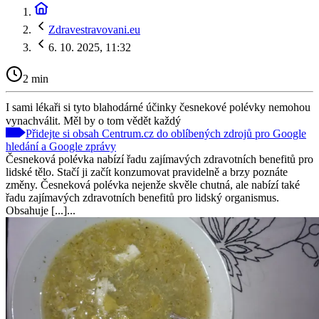
Zdravestravovani.eu
6. 10. 2025, 11:32
2 min
I sami lékaři si tyto blahodárné účinky česnekové polévky nemohou
vynachválit. Měl by o tom vědět každý
Přidejte si obsah Centrum.cz do oblíbených zdrojů pro Google
hledání a Google zprávy
Česneková polévka nabízí řadu zajímavých zdravotních benefitů pro
lidské tělo. Stačí ji začít konzumovat pravidelně a brzy poznáte
změny. Česneková polévka nejenže skvěle chutná, ale nabízí také
řadu zajímavých zdravotních benefitů pro lidský organismus.
Obsahuje [...]...