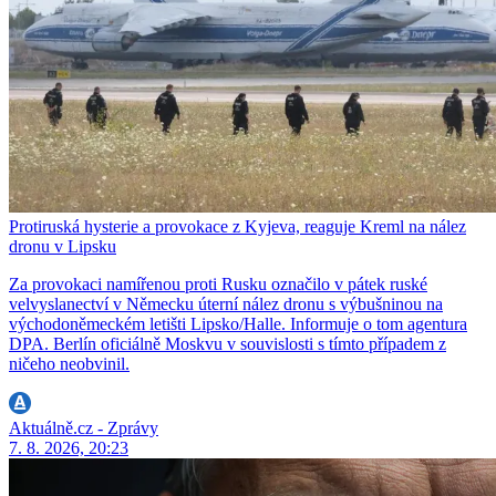
Protiruská hysterie a provokace z Kyjeva, reaguje Kreml na nález
dronu v Lipsku
Za provokaci namířenou proti Rusku označilo v pátek ruské
velvyslanectví v Německu úterní nález dronu s výbušninou na
východoněmeckém letišti Lipsko/Halle. Informuje o tom agentura
DPA. Berlín oficiálně Moskvu v souvislosti s tímto případem z
ničeho neobvinil.
Aktuálně.cz - Zprávy
7. 8. 2026, 20:23