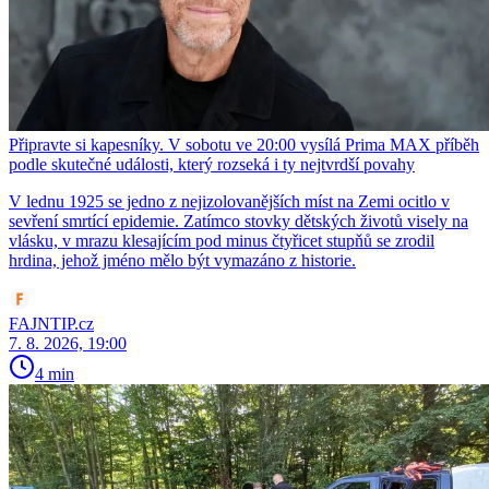
Připravte si kapesníky. V sobotu ve 20:00 vysílá Prima MAX příběh
podle skutečné události, který rozseká i ty nejtvrdší povahy
V lednu 1925 se jedno z nejizolovanějších míst na Zemi ocitlo v
sevření smrtící epidemie. Zatímco stovky dětských životů visely na
vlásku, v mrazu klesajícím pod minus čtyřicet stupňů se zrodil
hrdina, jehož jméno mělo být vymazáno z historie.
FAJNTIP.cz
7. 8. 2026, 19:00
4 min