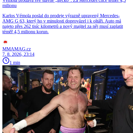
Vémola prodává své slavné „géčko“. Za Mercedes chce téměř 4,5
milionu
Karlos Vémola poslal do prodeje výrazně upravený Mercedes-
AMG G 63, který ho v minulosti doprovázel i k oltáři. Auto má
najeto přes 262 tisíc kilometrů a nový majitel za něj musí zaplatit
téměř 4,5 milionu korun.
MMAMAG.cz
7. 8. 2026, 23:14
1 min