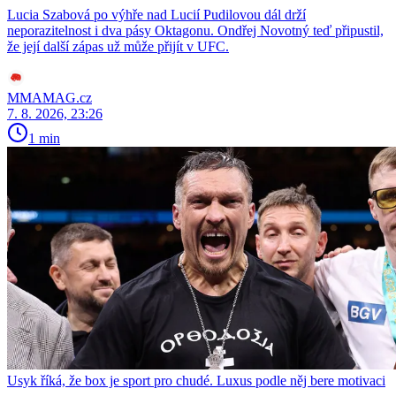
Lucia Szabová po výhře nad Lucií Pudilovou dál drží
neporazitelnost i dva pásy Oktagonu. Ondřej Novotný teď připustil,
že její další zápas už může přijít v UFC.
MMAMAG.cz
7. 8. 2026, 23:26
1 min
Usyk říká, že box je sport pro chudé. Luxus podle něj bere motivaci