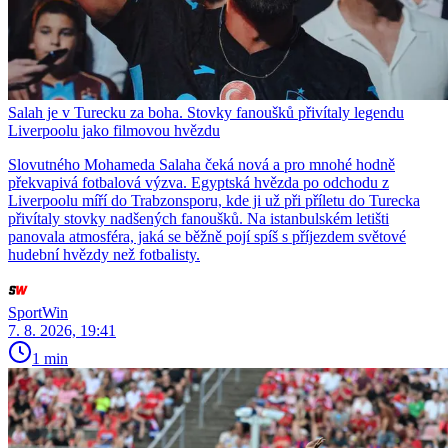
Salah je v Turecku za boha. Stovky fanoušků přivítaly legendu
Liverpoolu jako filmovou hvězdu
Slovutného Mohameda Salaha čeká nová a pro mnohé hodně
překvapivá fotbalová výzva. Egyptská hvězda po odchodu z
Liverpoolu míří do Trabzonsporu, kde ji už při příletu do Turecka
přivítaly stovky nadšených fanoušků. Na istanbulském letišti
panovala atmosféra, jaká se běžně pojí spíš s příjezdem světové
hudební hvězdy než fotbalisty.
SportWin
7. 8. 2026, 19:41
1 min