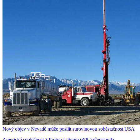
Nový objev v Nevadě může posílit surovinovou soběstačnost USA
Americká společnost 3 Proton Lithium (3PL) představila