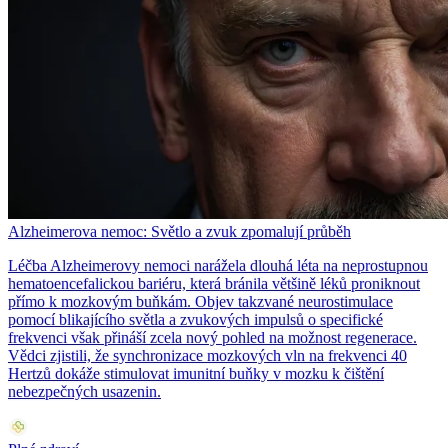
Alzheimerova nemoc: Světlo a zvuk zpomalují průběh
Léčba Alzheimerovy nemoci narážela dlouhá léta na neprostupnou
hematoencefalickou bariéru, která bránila většině léků proniknout
přímo k mozkovým buňkám. Objev takzvané neurostimulace
pomocí blikajícího světla a zvukových impulsů o specifické
frekvenci však přináší zcela nový pohled na možnost regenerace.
Vědci zjistili, že synchronizace mozkových vln na frekvenci 40
Hertzů dokáže stimulovat imunitní buňky v mozku k čištění
nebezpečných usazenin.