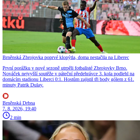
Brněnská Zbrojovka poprvé klopýtla, doma nestačila na Liberec
První porážku v nové sezoně utrpěli fotbalisté Zbrojovky Brno.
Nováček nejvyšší soutěže v páteční předehrávce 3. kola podlehl na
domácím stadionu Liberci 0:1. Hostům zajistil tři body gólem z 61.
minuty Patrik Dulay.
Brněnská Drbna
7. 8. 2026, 19:40
2 min