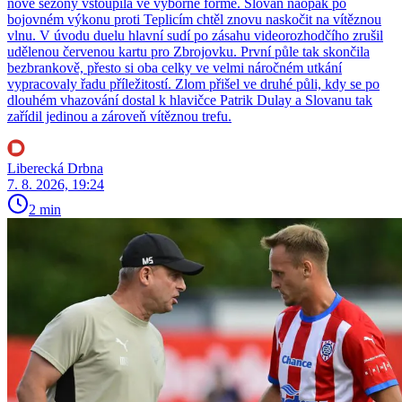
nové sezony vstoupila ve výborné formě. Slovan naopak po
bojovném výkonu proti Teplicím chtěl znovu naskočit na vítěznou
vlnu. V úvodu duelu hlavní sudí po zásahu videorozhodčího zrušil
udělenou červenou kartu pro Zbrojovku. První půle tak skončila
bezbrankově, přesto si oba celky ve velmi náročném utkání
vypracovaly řadu příležitostí. Zlom přišel ve druhé půli, kdy se po
dlouhém vhazování dostal k hlavičce Patrik Dulay a Slovanu tak
zařídil jedinou a zároveň vítěznou trefu.
Liberecká Drbna
7. 8. 2026, 19:24
2 min