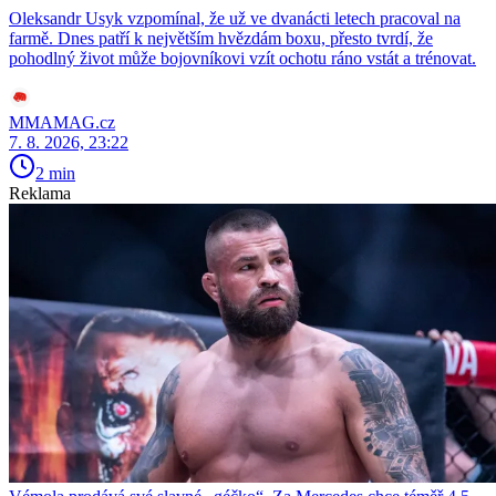
Oleksandr Usyk vzpomínal, že už ve dvanácti letech pracoval na
farmě. Dnes patří k největším hvězdám boxu, přesto tvrdí, že
pohodlný život může bojovníkovi vzít ochotu ráno vstát a trénovat.
MMAMAG.cz
7. 8. 2026, 23:22
2 min
Reklama