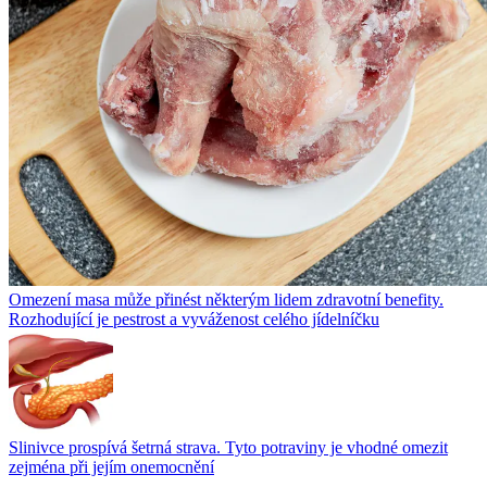
Omezení masa může přinést některým lidem zdravotní benefity.
Rozhodující je pestrost a vyváženost celého jídelníčku
Slinivce prospívá šetrná strava. Tyto potraviny je vhodné omezit
zejména při jejím onemocnění