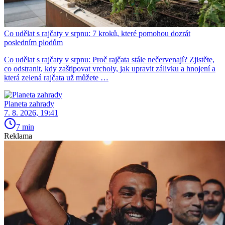
Co udělat s rajčaty v srpnu: 7 kroků, které pomohou dozrát
posledním plodům
Co udělat s rajčaty v srpnu: Proč rajčata stále nečervenají? Zjistěte,
co odstranit, kdy zaštipovat vrcholy, jak upravit zálivku a hnojení a
která zelená rajčata už můžete …
Planeta zahrady
7. 8. 2026, 19:41
7 min
Reklama