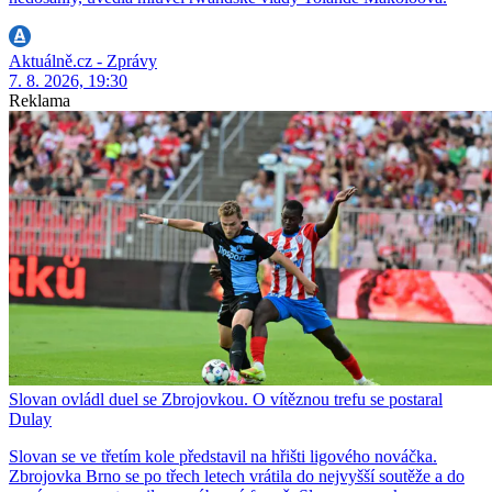
Aktuálně.cz - Zprávy
7. 8. 2026, 19:30
Reklama
Slovan ovládl duel se Zbrojovkou. O vítěznou trefu se postaral
Dulay
Slovan se ve třetím kole představil na hřišti ligového nováčka.
Zbrojovka Brno se po třech letech vrátila do nejvyšší soutěže a do