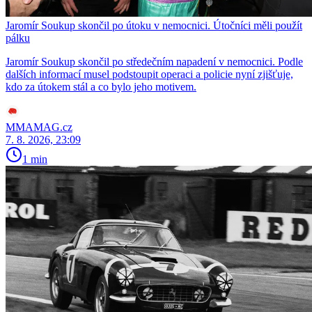
Jaromír Soukup skončil po útoku v nemocnici. Útočníci měli použít
pálku
Jaromír Soukup skončil po středečním napadení v nemocnici. Podle
dalších informací musel podstoupit operaci a policie nyní zjišťuje,
kdo za útokem stál a co bylo jeho motivem.
MMAMAG.cz
7. 8. 2026, 23:09
1 min