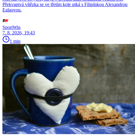
Překvapivá vítězka se ve třetím kole utká s Filipínkou Alexandrou
Ealaovou.
SportWin
7. 8. 2026, 19:43
1 min