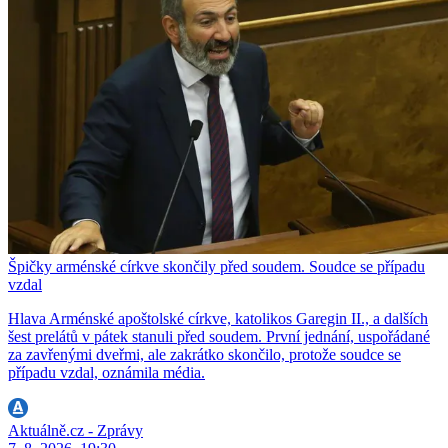
Špičky arménské církve skončily před soudem. Soudce se případu
vzdal
Hlava Arménské apoštolské církve, katolikos Garegin II., a dalších
šest prelátů v pátek stanuli před soudem. První jednání, uspořádané
za zavřenými dveřmi, ale zakrátko skončilo, protože soudce se
případu vzdal, oznámila média.
Aktuálně.cz - Zprávy