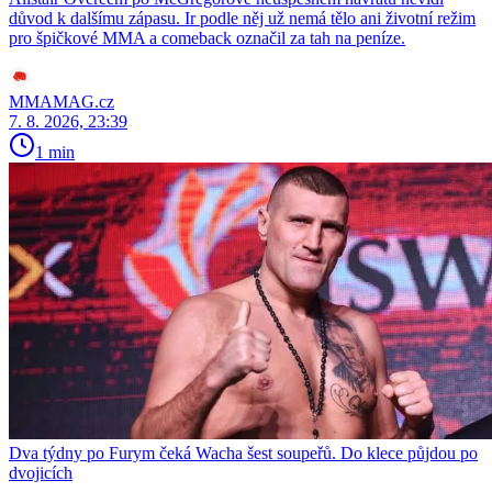
důvod k dalšímu zápasu. Ir podle něj už nemá tělo ani životní režim
pro špičkové MMA a comeback označil za tah na peníze.
MMAMAG.cz
7. 8. 2026, 23:39
1 min
Dva týdny po Furym čeká Wacha šest soupeřů. Do klece půjdou po
dvojicích