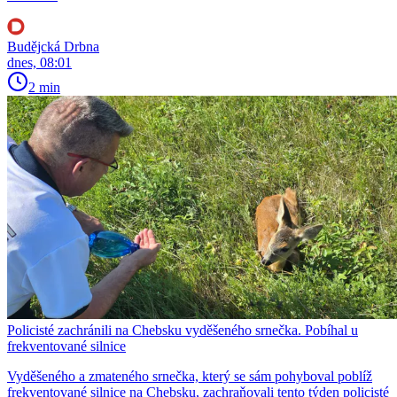
Budějcká Drbna
dnes, 08:01
2 min
Policisté zachránili na Chebsku vyděšeného srnečka. Pobíhal u
frekventované silnice
Vyděšeného a zmateného srnečka, který se sám pohyboval poblíž
frekventované silnice na Chebsku, zachraňovali tento týden policisté