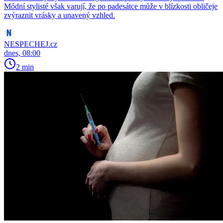
Módní stylisté však varují, že po padesátce může v blízkosti obličeje
zvýraznit vrásky a unavený vzhled.
NESPECHEJ.cz
dnes, 08:00
2 min