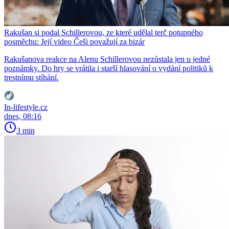
Rakušan si podal Schillerovou, ze které udělal terč potupného
posměchu: Její video Češi považují za bizár
Rakušanova reakce na Alenu Schillerovou nezůstala jen u jedné
poznámky. Do hry se vrátila i starší hlasování o vydání politiků k
trestnímu stíhání.
In-lifestyle.cz
dnes, 08:16
3 min