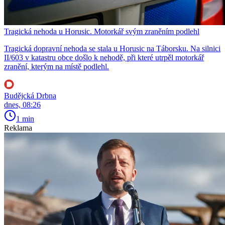
Tragická nehoda u Horusic. Motorkář svým zraněním podlehl
Tragická dopravní nehoda se stala u Horusic na Táborsku. Na silnici
II/603 v katastru obce došlo k nehodě, při které utrpěl motorkář
zranění, kterým na místě podlehl.
Budějcká Drbna
dnes, 08:26
1 min
Reklama