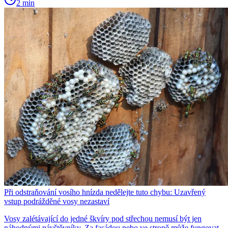
2 min
Při odstraňování vosího hnízda nedělejte tuto chybu: Uzavřený
vstup podrážděné vosy nezastaví
Vosy zalétávající do jedné škvíry pod střechou nemusí být jen
náhodnými návštěvníky. Za fasádou nebo ve stropě může fungovat