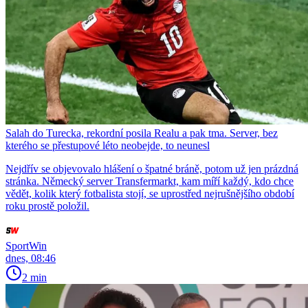
Salah do Turecka, rekordní posila Realu a pak tma. Server, bez
kterého se přestupové léto neobejde, to neunesl
Nejdřív se objevovalo hlášení o špatné bráně, potom už jen prázdná
stránka. Německý server Transfermarkt, kam míří každý, kdo chce
vědět, kolik který fotbalista stojí, se uprostřed nejrušnějšího období
roku prostě položil.
SportWin
dnes, 08:46
2 min