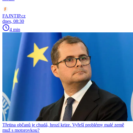
FAJNTIP.cz
dnes, 08:30
4 min
Třetina občanů je chudá, hrozí krize. Vyřeší problémy malé země
muž s motorovkou?