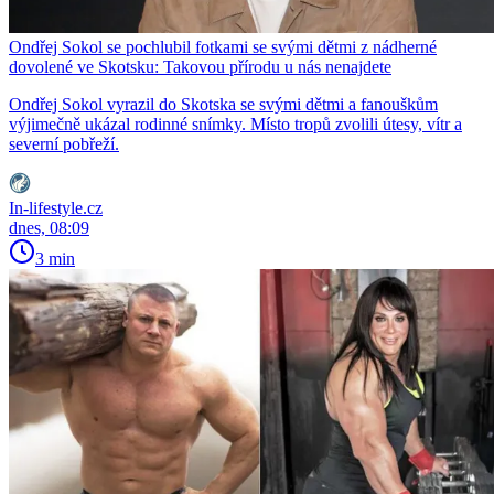
Ondřej Sokol se pochlubil fotkami se svými dětmi z nádherné
dovolené ve Skotsku: Takovou přírodu u nás nenajdete
Ondřej Sokol vyrazil do Skotska se svými dětmi a fanouškům
výjimečně ukázal rodinné snímky. Místo tropů zvolili útesy, vítr a
severní pobřeží.
In-lifestyle.cz
dnes, 08:09
3 min