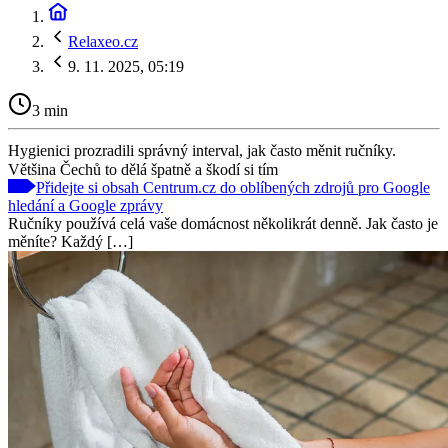
Relaxeo.cz
9. 11. 2025, 05:19
3 min
Hygienici prozradili správný interval, jak často měnit ručníky.
Většina Čechů to dělá špatně a škodí si tím
Přidejte si obsah Centrum.cz do oblíbených zdrojů pro Google
hledání a Google zprávy
Ručníky používá celá vaše domácnost několikrát denně. Jak často je
měníte? Každý […]