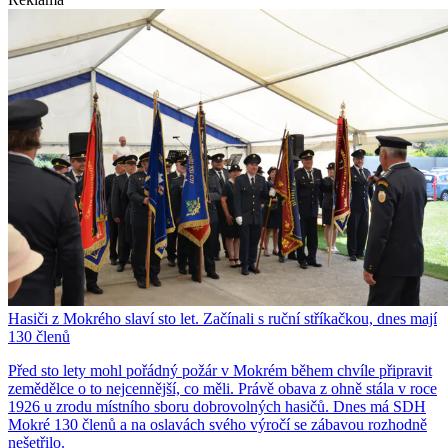
Hasiči z Mokrého slaví sto let. Začínali s ruční stříkačkou, dnes mají
130 členů
Před sto lety mohl pořádný požár v Mokrém během chvíle připravit
zemědělce o to nejcennější, co měli. Právě obava z ohně stála v roce
1926 u zrodu místního sboru dobrovolných hasičů. Dnes má SDH
Mokré 130 členů a na oslavách svého výročí se zábavou rozhodně
nešetřilo.