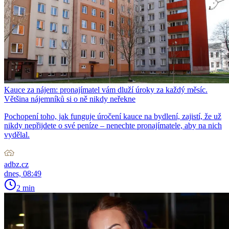
Kauce za nájem: pronajímatel vám dluží úroky za každý měsíc.
Většina nájemníků si o ně nikdy neřekne
Pochopení toho, jak funguje úročení kauce na bydlení, zajistí, že už
nikdy nepřijdete o své peníze – nenechte pronajímatele, aby na nich
vydělal.
adbz.cz
dnes, 08:49
2 min