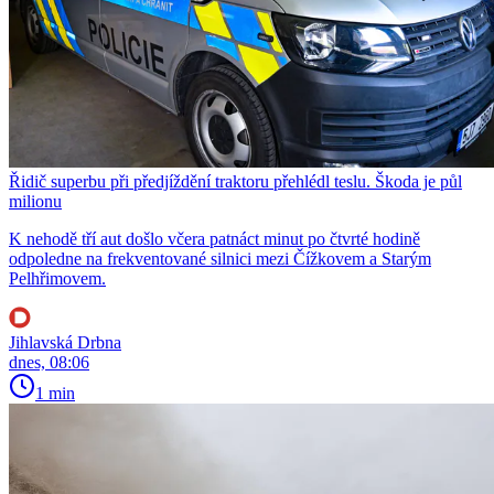
Řidič superbu při předjíždění traktoru přehlédl teslu. Škoda je půl
milionu
K nehodě tří aut došlo včera patnáct minut po čtvrté hodině
odpoledne na frekventované silnici mezi Čížkovem a Starým
Pelhřimovem.
Jihlavská Drbna
dnes, 08:06
1 min