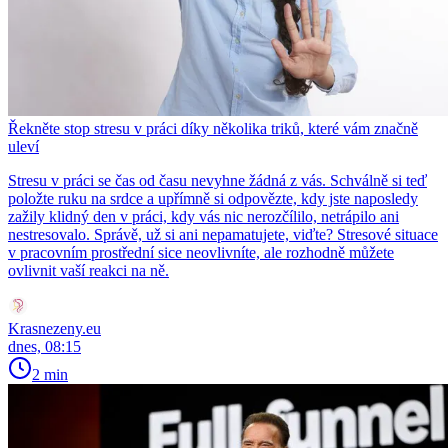
Řekněte stop stresu v práci díky několika triků, které vám značně
uleví
Stresu v práci se čas od času nevyhne žádná z vás. Schválně si teď
položte ruku na srdce a upřímně si odpovězte, kdy jste naposledy
zažily klidný den v práci, kdy vás nic nerozčílilo, netrápilo ani
nestresovalo. Správě, už si ani nepamatujete, viďte? Stresové situace
v pracovním prostřední sice neovlivníte, ale rozhodně můžete
ovlivnit vaší reakci na ně.
Krasnezeny.eu
dnes, 08:15
2 min