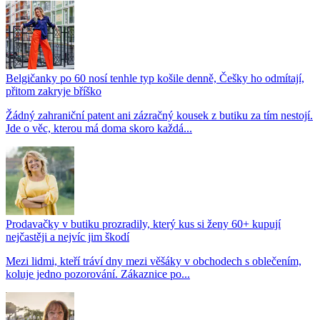
Belgičanky po 60 nosí tenhle typ košile denně, Češky ho odmítají,
přitom zakryje bříško
Žádný zahraniční patent ani zázračný kousek z butiku za tím nestojí.
Jde o věc, kterou má doma skoro každá...
Prodavačky v butiku prozradily, který kus si ženy 60+ kupují
nejčastěji a nejvíc jim škodí
Mezi lidmi, kteří tráví dny mezi věšáky v obchodech s oblečením,
koluje jedno pozorování. Zákaznice po...