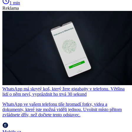
1 min
Reklama
WhatsApp má skrytý koš, který žere gigabajty v telefonu. Většina
lidí o něm neví, vyprázdnit ho trvá 30 sekund
WhatsApp ve vašem telefonu tiše hromadí fotky, videa a
dokumenty, které jste možná viděli jednou. Uvolnit místo přitom
zvládnete dřív, než dočtete tento odstavec.
Mobify.cz