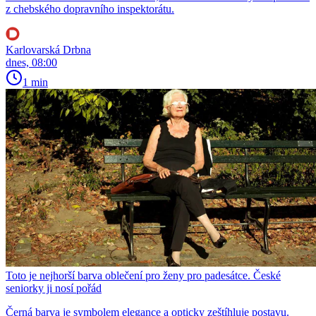
z chebského dopravního inspektorátu.
Karlovarská Drbna
dnes, 08:00
1 min
Toto je nejhorší barva oblečení pro ženy pro padesátce. České
seniorky ji nosí pořád
Černá barva je symbolem elegance a opticky zeštíhluje postavu.