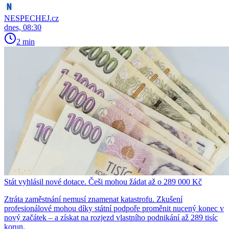
NESPECHEJ.cz
dnes, 08:30
2 min
Stát vyhlásil nové dotace. Češi mohou žádat až o 289 000 Kč
Ztráta zaměstnání nemusí znamenat katastrofu. Zkušení
profesionálové mohou díky státní podpoře proměnit nucený konec v
nový začátek – a získat na rozjezd vlastního podnikání až 289 tisíc
korun.