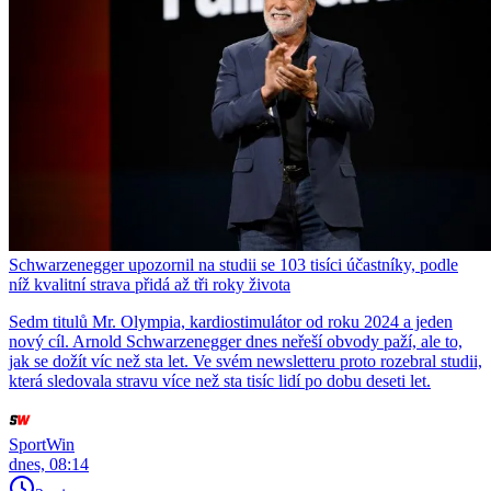
Schwarzenegger upozornil na studii se 103 tisíci účastníky, podle
níž kvalitní strava přidá až tři roky života
Sedm titulů Mr. Olympia, kardiostimulátor od roku 2024 a jeden
nový cíl. Arnold Schwarzenegger dnes neřeší obvody paží, ale to,
jak se dožít víc než sta let. Ve svém newsletteru proto rozebral studii,
která sledovala stravu více než sta tisíc lidí po dobu deseti let.
SportWin
dnes, 08:14