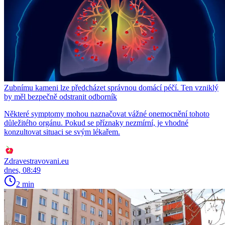
Zubnímu kameni lze předcházet správnou domácí péčí. Ten vzniklý
by měl bezpečně odstranit odborník
Některé symptomy mohou naznačovat vážné onemocnění tohoto
důležitého orgánu. Pokud se příznaky nezmírní, je vhodné
konzultovat situaci se svým lékařem.
Zdravestravovani.eu
dnes, 08:49
2 min