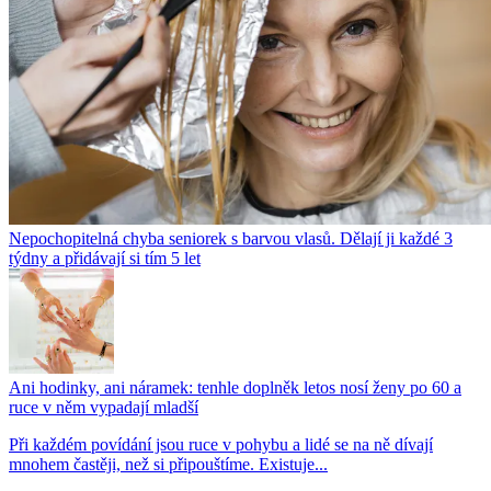
Nepochopitelná chyba seniorek s barvou vlasů. Dělají ji každé 3
týdny a přidávají si tím 5 let
Ani hodinky, ani náramek: tenhle doplněk letos nosí ženy po 60 a
ruce v něm vypadají mladší
Při každém povídání jsou ruce v pohybu a lidé se na ně dívají
mnohem častěji, než si připouštíme. Existuje...