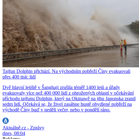
Tajfun Dolphin přichází. Na východním pobřeží Číny evakuovali
přes 400 tisíc lidí
Dvě hlavní letiště v Šanghaji zrušila téměř 1400 letů a úřady
evakuovaly více než 400 000 lidí z ohrožených oblastí v očekávání
příchodu tajfunu Dolphin, který na Okinawě na jihu Japonska zranil
sedm lidí. Očekává se, že živel zasáhne hustě obydlené pobřeží na
východě Číny buď v neděli večer, nebo v pondělí ráno.
Aktuálně.cz - Zprávy
dnes, 08:04
Reklama