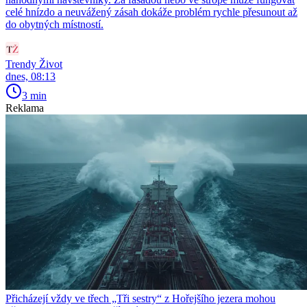
celé hnízdo a neuvážený zásah dokáže problém rychle přesunout až
do obytných místností.
Trendy Život
dnes, 08:13
3 min
Reklama
Přicházejí vždy ve třech „Tři sestry“ z Hořejšího jezera mohou