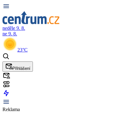
neděle 9. 8.
ne 9. 8.
23°C
Přihlášení
Reklama