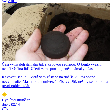
2 min
Češi vymysleli geniální trik s kávovou sedlinou. O tomto využití
netuší většina lidí. Ušetří vám spoustu peněz, námahy i času
Kávovou sedlinu, která vám zůstane na dně šálku, rozhodně
nevyhazujte. Má mnohem univerzálnější využití, než by se mohlo na
první pohled zdát.
BydlímeÚtulně.cz
dnes, 08:14