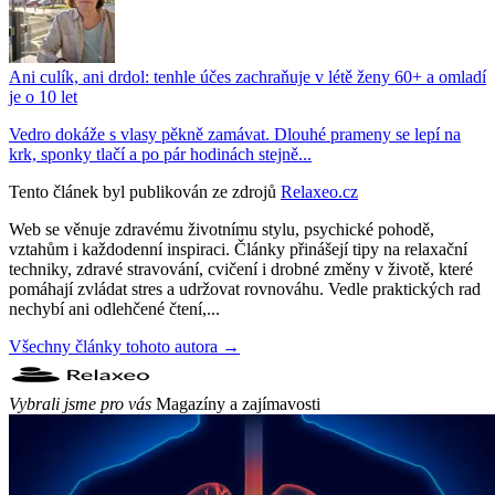
Ani culík, ani drdol: tenhle účes zachraňuje v létě ženy 60+ a omladí
je o 10 let
Vedro dokáže s vlasy pěkně zamávat. Dlouhé prameny se lepí na
krk, sponky tlačí a po pár hodinách stejně...
Tento článek byl publikován ze zdrojů
Relaxeo.cz
Web se věnuje zdravému životnímu stylu, psychické pohodě,
vztahům i každodenní inspiraci. Články přinášejí tipy na relaxační
techniky, zdravé stravování, cvičení i drobné změny v životě, které
pomáhají zvládat stres a udržovat rovnováhu. Vedle praktických rad
nechybí ani odlehčené čtení,...
Všechny články tohoto autora →
Vybrali jsme pro vás
Magazíny a zajímavosti