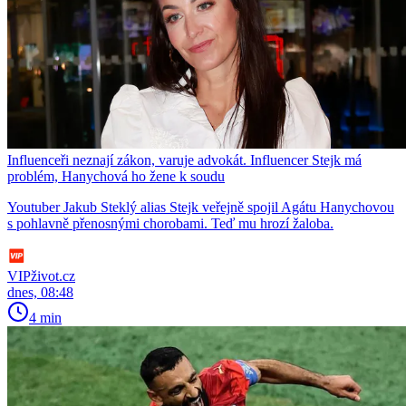
Influenceři neznají zákon, varuje advokát. Influencer Stejk má
problém, Hanychová ho žene k soudu
Youtuber Jakub Steklý alias Stejk veřejně spojil Agátu Hanychovou
s pohlavně přenosnými chorobami. Teď mu hrozí žaloba.
VIPživot.cz
dnes, 08:48
4 min