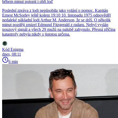
během minut potopit i obří loď
Poslední zpráva z lodi nepůsobila jako volání o pomoc. Kapitán
Ernest McSorley ještě kolem 19:10 10. listopadu 1975 odpověděl
nedaleké nákladní lodi Arthur M. Anderson, že se drží. O několik
minut později zmizel Edmund Fitzgerald z radaru. Nebyl vyslán
nouzový signál a všech 29 mužů na palubě zahynulo. Přesná příčina
katastrofy nebyla nikdy s jistotou určena.
Kód Enigma
dnes, 08:11
6 min