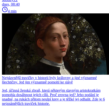
dnes, 08:40
4 min
Nejslavnější travičky v historii byly královny a jiné významné
šlechtičny. Jed jim významně pomohl ke slávě
Jed, účinná ženská zbraň, která některým slavným aristokratkám
pomohla dosáhnout jejich cílů. Proč zrovna jed? Jeho podání je
snadné, na rukách přitom neulpí krev a je těžké jej odhalit. Zde je 6
nejznámějších traviček historie.