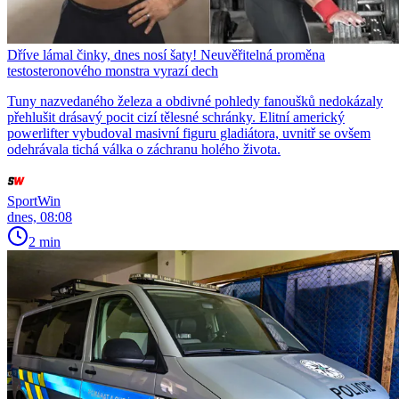
Dříve lámal činky, dnes nosí šaty! Neuvěřitelná proměna
testosteronového monstra vyrazí dech
Tuny nazvedaného železa a obdivné pohledy fanoušků nedokázaly
přehlušit drásavý pocit cizí tělesné schránky. Elitní americký
powerlifter vybudoval masivní figuru gladiátora, uvnitř se ovšem
odehrávala tichá válka o záchranu holého života.
SportWin
dnes, 08:08
2 min