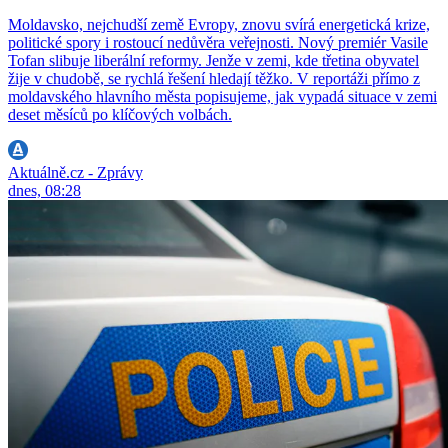
Moldavsko, nejchudší země Evropy, znovu svírá energetická krize,
politické spory i rostoucí nedůvěra veřejnosti. Nový premiér Vasile
Tofan slibuje liberální reformy. Jenže v zemi, kde třetina obyvatel
žije v chudobě, se rychlá řešení hledají těžko. V reportáži přímo z
moldavského hlavního města popisujeme, jak vypadá situace v zemi
deset měsíců po klíčových volbách.
Aktuálně.cz - Zprávy
dnes, 08:28