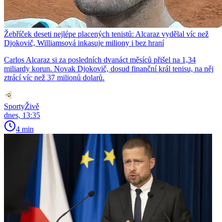
Žebříček deseti nejlépe placených tenistů: Alcaraz vydělal víc než
Djokovič, Williamsová inkasuje miliony i bez hraní
Carlos Alcaraz si za posledních dvanáct měsíců přišel na 1,34
miliardy korun. Novak Djokovič, dosud finanční král tenisu, na něj
ztrácí víc než 37 milionů dolarů.
SportyŽivě
dnes, 13:35
4 min