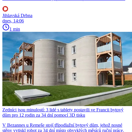
Jihlavská Drbna
dnes, 14:06
1 min
Zedníci jsou minulostí: 3 lidé s tablety postavili ve Francii bytový
dům pro 12 rodin za 34 dní pomocí 3D tisku
V Bezannes u Remeše stojí třípodlažní bytový dům, jehož nosné
stěny vytiskl robot za 34 dní místo obvyklých měsíců ruční práce.