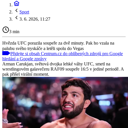
Sport
3. 6. 2026, 11:27
3 min
Hvězda UFC porazila soupeře za dvě minuty. Pak ho vzala na
palubu svého tryskáče a letěli spolu do Vegas
Přidejte si obsah Centrum.cz do oblíbených zdrojů pro Google
hledání a Google zprávy
Arman Carukjan, světová dvojka lehké váhy UFC, smetl na
wrestlingovém galavečeru RAF09 soupeře 16:5 v jediné periodě. A
pak přišel virální moment.