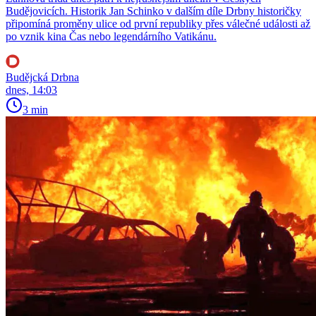
Budějovicích. Historik Jan Schinko v dalším díle Drbny historičky
připomíná proměny ulice od první republiky přes válečné události až
po vznik kina Čas nebo legendárního Vatikánu.
Budějcká Drbna
dnes, 14:03
3 min