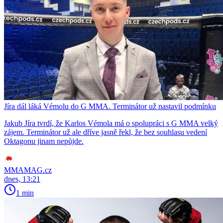
Jíra dál láká Vémolu do G MMA. Terminátor už nastavil podmínku
Jakub Jíra tvrdí, že Karlos Vémola má o spolupráci s G MMA velký
zájem. Terminátor už ale dříve jasně řekl, že bez souhlasu vedení
Oktagonu jinam nepůjde.
MMAMAG.cz
dnes, 13:21
1 min