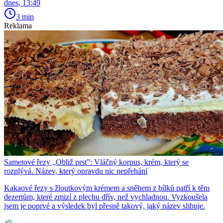
dnes, 13:49
3 min
Reklama
Sametové řezy „Obliž prst”: Vláčný korpus, krém, který se
rozplývá. Název, který opravdu nic nepřehání
Kakaové řezy s žloutkovým krémem a sněhem z bílků patří k těm
dezertům, které zmizí z plechu dřív, než vychladnou. Vyzkoušela
jsem je poprvé a výsledek byl přesně takový, jaký název slibuje.