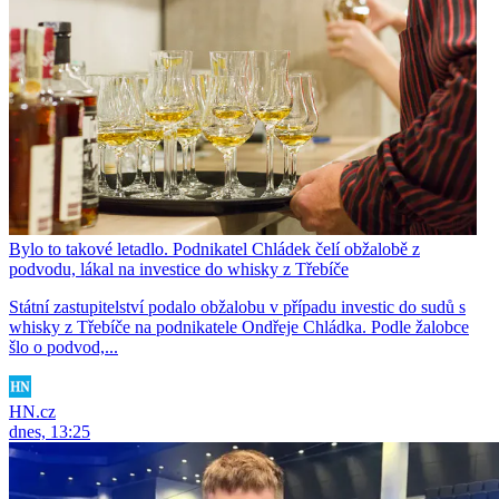
Bylo to takové letadlo. Podnikatel Chládek čelí obžalobě z
podvodu, lákal na investice do whisky z Třebíče
Státní zastupitelství podalo obžalobu v případu investic do sudů s
whisky z Třebíče na podnikatele Ondřeje Chládka. Podle žalobce
šlo o podvod,...
HN.cz
dnes, 13:25