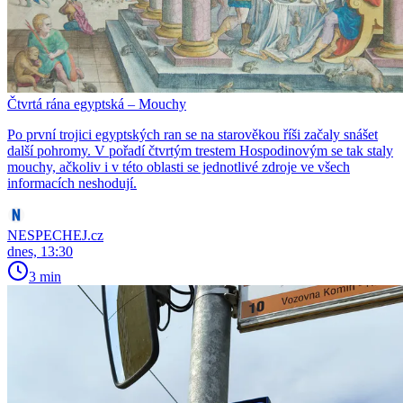
Čtvrtá rána egyptská – Mouchy
Po první trojici egyptských ran se na starověkou říši začaly snášet
další pohromy. V pořadí čtvrtým trestem Hospodinovým se tak staly
mouchy, ačkoliv i v této oblasti se jednotlivé zdroje ve všech
informacích neshodují.
NESPECHEJ.cz
dnes, 13:30
3 min