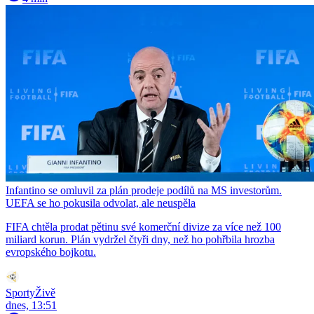
Infantino se omluvil za plán prodeje podílů na MS investorům.
UEFA se ho pokusila odvolat, ale neuspěla
FIFA chtěla prodat pětinu své komerční divize za více než 100
miliard korun. Plán vydržel čtyři dny, než ho pohřbila hrozba
evropského bojkotu.
SportyŽivě
dnes, 13:51