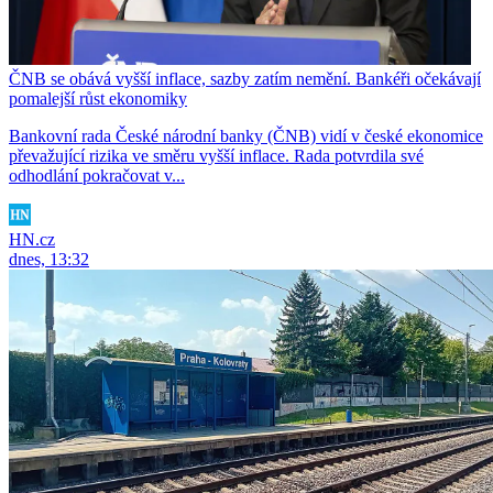
ČNB se obává vyšší inflace, sazby zatím nemění. Bankéři očekávají
pomalejší růst ekonomiky
Bankovní rada České národní banky (ČNB) vidí v české ekonomice
převažující rizika ve směru vyšší inflace. Rada potvrdila své
odhodlání pokračovat v...
HN.cz
dnes, 13:32