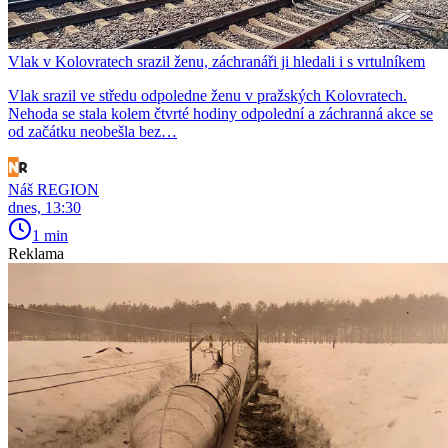
Vlak v Kolovratech srazil ženu, záchranáři ji hledali i s vrtulníkem
Vlak srazil ve středu odpoledne ženu v pražských Kolovratech.
Nehoda se stala kolem čtvrté hodiny odpolední a záchranná akce se
od začátku neobešla bez…
Náš REGION
dnes, 13:30
1 min
Reklama