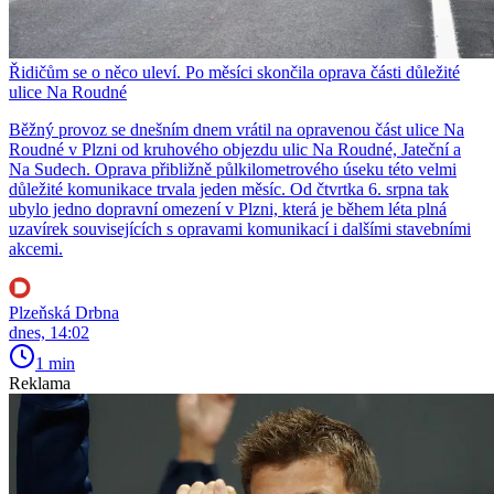
Řidičům se o něco uleví. Po měsíci skončila oprava části důležité
ulice Na Roudné
Běžný provoz se dnešním dnem vrátil na opravenou část ulice Na
Roudné v Plzni od kruhového objezdu ulic Na Roudné, Jateční a
Na Sudech. Oprava přibližně půlkilometrového úseku této velmi
důležité komunikace trvala jeden měsíc. Od čtvrtka 6. srpna tak
ubylo jedno dopravní omezení v Plzni, která je během léta plná
uzavírek souvisejících s opravami komunikací i dalšími stavebními
akcemi.
Plzeňská Drbna
dnes, 14:02
1 min
Reklama