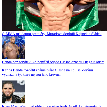
G MMA má datum premiéry. Muradova doplnili Kajínek a Sládek
Benda bez servítek. Za největší odpad Clashe označil Diega Kotlára
Karlos Benda rozdělil známé tváře Clashe na lidi, se kterými
vychází, a ty, které nejsou jeho krevní...
Islam Machačev před obhajobou pásu tvrdí, že nikdo netrénuje víc