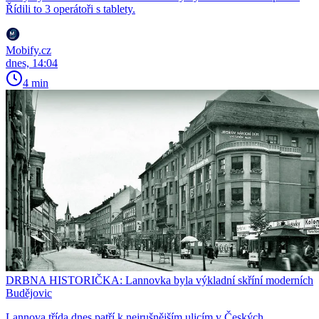
Řídili to 3 operátoři s tablety.
Mobify.cz
dnes, 14:04
4 min
DRBNA HISTORIČKA: Lannovka byla výkladní skříní moderních
Budějovic
Lannova třída dnes patří k nejrušnějším ulicím v Českých