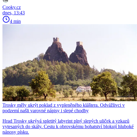
Cooky.cz
dnes, 13:43
4 min
Trosky měly ukrýt poklad z vypleněného kláštera. Odvážlivci v
podzemí našli varovné nápisy i slepé chodby
Hrad Trosky ukrývá spletitý labyrint plný slepých uliček a vzkazů
vytesaných do skály. Cestu k obrovskému bohatství blokují hluboké
nánosy písku.