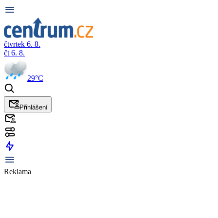
čtvrtek 6. 8.
čt 6. 8.
29°C
Přihlášení
Reklama