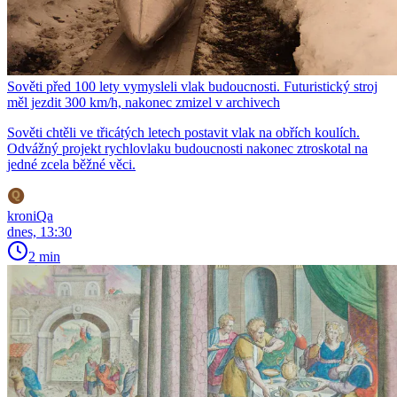
Sověti před 100 lety vymysleli vlak budoucnosti. Futuristický stroj
měl jezdit 300 km/h, nakonec zmizel v archivech
Sověti chtěli ve třicátých letech postavit vlak na obřích koulích.
Odvážný projekt rychlovlaku budoucnosti nakonec ztroskotal na
jedné zcela běžné věci.
kroniQa
dnes, 13:30
2 min