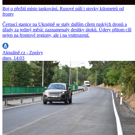
Boj o přežití místo tankování. Rusové pálí i stovky kilometrů od
fronty
Čerpací stanice na Ukrajině se staly dalším cílem ruských dronů a
úřady za jediný měsíc zaznamenaly desítky útoků. Údery přitom cílí
nejen na frontové regiony, ale i na vnitrozemí.
Aktuálně.cz - Zprávy
dnes, 14:03