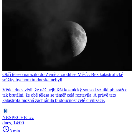
Obří těleso narazilo do Země a zrodil se Měsíc. Bez katastrofické
srážky bychom tu dneska nebyli
Vědci dnes vědí, že náš nejbližší kosmický soused vznikl při srážce
tak brutální, že obě tělesa se téměř celá roztavila. A právě tato
katastrofa možná zachránila budoucnost celé civilizace.
NESPECHEJ.cz
dnes, 14:00
3 min