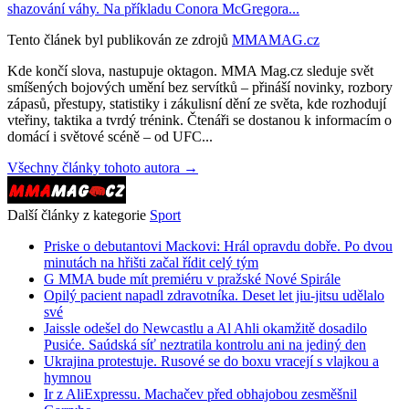
shazování váhy. Na příkladu Conora McGregora...
Tento článek byl publikován ze zdrojů
MMAMAG.cz
Kde končí slova, nastupuje oktagon. MMA Mag.cz sleduje svět
smíšených bojových umění bez servítků – přináší novinky, rozbory
zápasů, přestupy, statistiky i zákulisní dění ze světa, kde rozhodují
vteřiny, taktika a tvrdý trénink. Čtenáři se dostanou k informacím o
domácí i světové scéně – od UFC...
Všechny články tohoto autora →
Další články z kategorie
Sport
Priske o debutantovi Mackovi: Hrál opravdu dobře. Po dvou
minutách na hřišti začal řídit celý tým
G MMA bude mít premiéru v pražské Nové Spirále
Opilý pacient napadl zdravotníka. Deset let jiu-jitsu udělalo
své
Jaissle odešel do Newcastlu a Al Ahli okamžitě dosadilo
Pusiće. Saúdská síť neztratila kontrolu ani na jediný den
Ukrajina protestuje. Rusové se do boxu vracejí s vlajkou a
hymnou
Ir z AliExpressu. Machačev před obhajobou zesměšnil