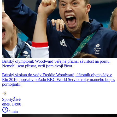
Britský olympionik Woodward veřejně přiznal závislost na pornu:
Nemohl jsem přestat, vedl jsem dvojí život
Britský skokan do vody Freddie Woodward, účastník olympiády v
Riu 2016, popsal v pořadu BBC World Service roky marného boje s
pornografií.
SportyŽivě
dnes, 14:00
4 min