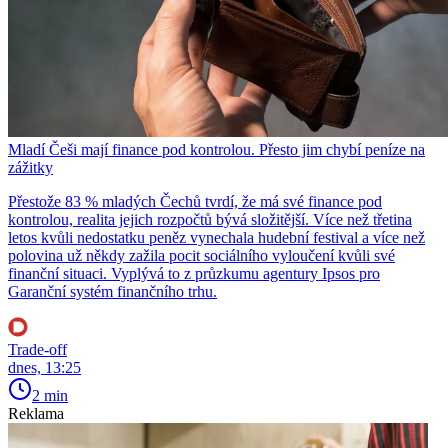
Mladí Češi mají finance pod kontrolou. Přesto jim chybí peníze na
zážitky
Přestože 83 % mladých Čechů tvrdí, že má své finance pod
kontrolou, realita jejich rozpočtů bývá složitější. Více než třetina
letos kvůli nedostatku peněz vynechala hudební festival a více než
polovina už někdy zažila pocit sociálního vyloučení kvůli své
finanční situaci. Vyplývá to z průzkumu agentury Ipsos pro
Garanční systém finančního trhu.
Trade-off
dnes, 13:25
2 min
Reklama