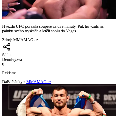
Hvězda UFC porazila soupeře za dvě minuty. Pak ho vzala na
palubu svého tryskáče a letěli spolu do Vegas
Zdroj
:
MMAMAG.cz
Sdílet
Denní
výzva
0
Reklama
Další články z
MMAMAG.cz