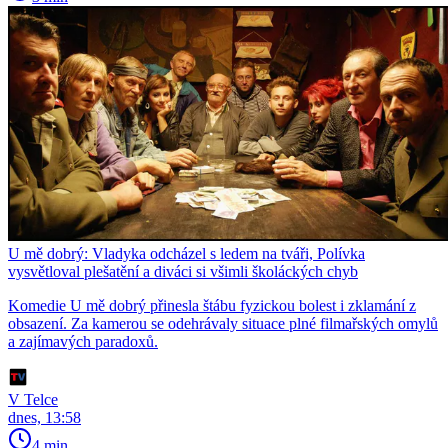
U mě dobrý: Vladyka odcházel s ledem na tváři, Polívka
vysvětloval plešatění a diváci si všimli školáckých chyb
Komedie U mě dobrý přinesla štábu fyzickou bolest i zklamání z
obsazení. Za kamerou se odehrávaly situace plné filmařských omylů
a zajímavých paradoxů.
V Telce
dnes, 13:58
4 min