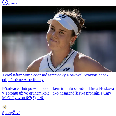
4 min
Tvrdý náraz wimbledonské šampionky Noskové. Schytala debakl
od průměrné Američanky
Pětadvacet dnů po wimbledonském triumfu skončila Linda Nosková
v Torontu už ve druhém kole, jako nasazená šestka prohrála s Caty
McNallyovou 6:7(5), 1:6.
SportyŽivě