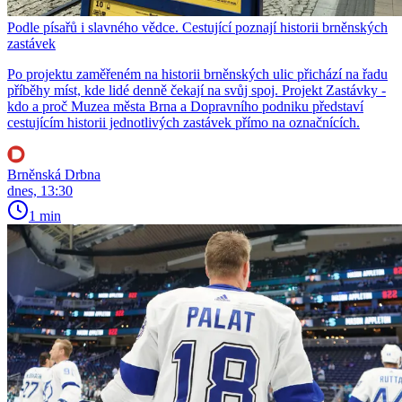
Podle písařů i slavného vědce. Cestující poznají historii brněnských
zastávek
Po projektu zaměřeném na historii brněnských ulic přichází na řadu
příběhy míst, kde lidé denně čekají na svůj spoj. Projekt Zastávky -
kdo a proč Muzea města Brna a Dopravního podniku představí
cestujícím historii jednotlivých zastávek přímo na označnících.
Brněnská Drbna
dnes, 13:30
1 min