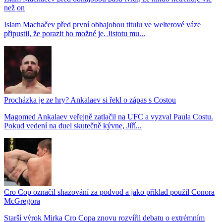
než on
Islam Machačev před první obhajobou titulu ve welterové váze
připustil, že porazit ho možné je. Jistotu mu...
Procházka je ze hry? Ankalaev si řekl o zápas s Costou
Magomed Ankalaev veřejně zatlačil na UFC a vyzval Paula Costu.
Pokud vedení na duel skutečně kývne, Jiří...
Cro Cop označil shazování za podvod a jako příklad použil Conora
McGregora
Starší výrok Mirka Cro Copa znovu rozvířil debatu o extrémním