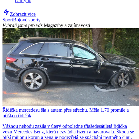
Garryho
Zobrazit více
Sport
Bojové sporty
Vybrali jsme pro vás
Magazíny a zajímavosti
Řidička mercedesu šla s autem přes střechu. Měla 1,70 promile a
přišla o řidičák
Vážnou nehodu zažila v úterý odpoledne třiašedesátiletá řidička
vozu Mercedes Benz, která nezvládla řízení a havarovala. Škoda se
blíží milionu korun a žena je podezřelá ze spáchání trestného činu.