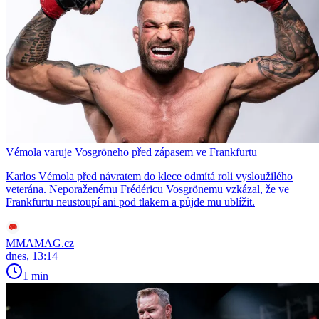
Vémola varuje Vosgröneho před zápasem ve Frankfurtu
Karlos Vémola před návratem do klece odmítá roli vysloužilého
veterána. Neporaženému Frédéricu Vosgrönemu vzkázal, že ve
Frankfurtu neustoupí ani pod tlakem a půjde mu ublížit.
MMAMAG.cz
dnes, 13:14
1 min