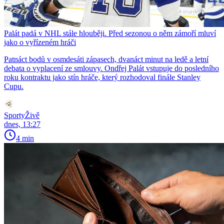
Palát padá v NHL stále hlouběji. Před sezonou o něm zámoří mluví
jako o vyřízeném hráči
Patnáct bodů v osmdesáti zápasech, dvanáct minut na ledě a letní
debata o vyplacení ze smlouvy. Ondřej Palát vstupuje do posledního
roku kontraktu jako stín hráče, který rozhodoval finále Stanley
Cupu.
SportyŽivě
dnes, 13:27
4 min