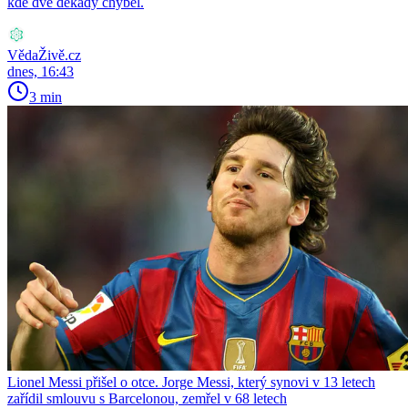
kde dvě dekády chyběl.
VědaŽivě.cz
dnes, 16:43
3 min
Lionel Messi přišel o otce. Jorge Messi, který synovi v 13 letech
zařídil smlouvu s Barcelonou, zemřel v 68 letech