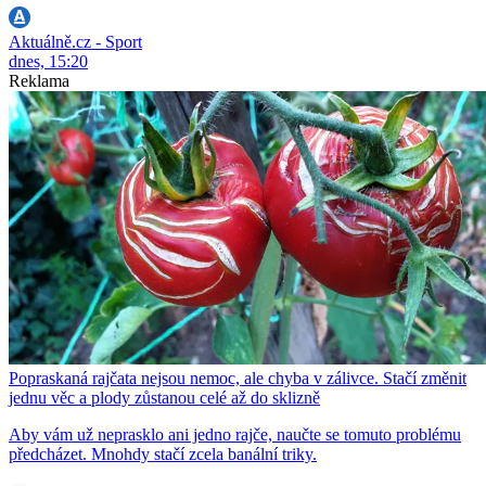
Aktuálně.cz - Sport
dnes, 15:20
Reklama
Popraskaná rajčata nejsou nemoc, ale chyba v zálivce. Stačí změnit
jednu věc a plody zůstanou celé až do sklizně
Aby vám už neprasklo ani jedno rajče, naučte se tomuto problému
předcházet. Mnohdy stačí zcela banální triky.