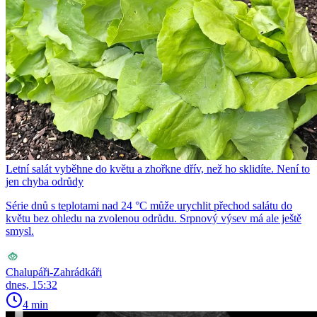
Letní salát vyběhne do květu a zhořkne dřív, než ho sklidíte. Není to
jen chyba odrůdy
Série dnů s teplotami nad 24 °C může urychlit přechod salátu do
květu bez ohledu na zvolenou odrůdu. Srpnový výsev má ale ještě
smysl.
Chalupáři-Zahrádkáři
dnes, 15:32
4 min