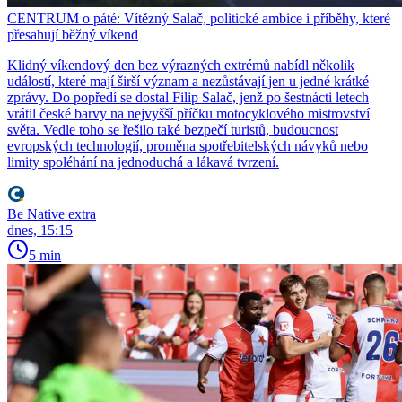
CENTRUM o páté: Vítězný Salač, politické ambice i příběhy, které
přesahují běžný víkend
Klidný víkendový den bez výrazných extrémů nabídl několik
událostí, které mají širší význam a nezůstávají jen u jedné krátké
zprávy. Do popředí se dostal Filip Salač, jenž po šestnácti letech
vrátil české barvy na nejvyšší příčku motocyklového mistrovství
světa. Vedle toho se řešilo také bezpečí turistů, budoucnost
evropských technologií, proměna spotřebitelských návyků nebo
limity spoléhání na jednoduchá a lákavá tvrzení.
Be Native extra
dnes, 15:15
5 min