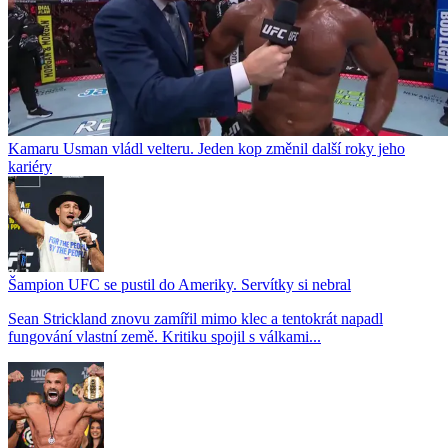
Kamaru Usman vládl velteru. Jeden kop změnil další roky jeho
kariéry
Šampion UFC se pustil do Ameriky. Servítky si nebral
Sean Strickland znovu zamířil mimo klec a tentokrát napadl
fungování vlastní země. Kritiku spojil s válkami...