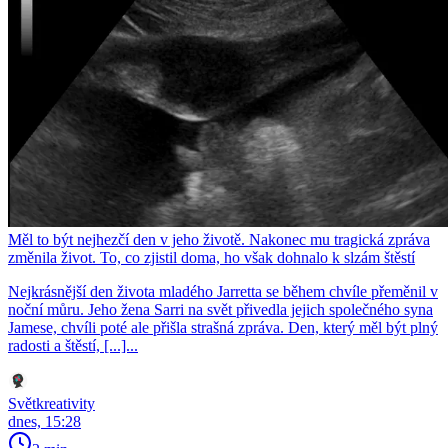
Měl to být nejhezčí den v jeho životě. Nakonec mu tragická zpráva
změnila život. To, co zjistil doma, ho však dohnalo k slzám štěstí
Nejkrásnější den života mladého Jarretta se během chvíle přeměnil v
noční můru. Jeho žena Sarri na svět přivedla jejich společného syna
Jamese, chvíli poté ale přišla strašná zpráva. Den, který měl být plný
radosti a štěstí, [...]...
Světkreativity
dnes, 15:28