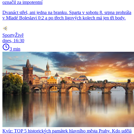
označil za impotentní
Dvanáct střel, ani jedna na branku. Sparta v sobotu 8. srpna prohrála
v Mladé Boleslavi 0:2 a po třech ligových kolech má jen tři body.
SportyŽivě
dnes, 16:30
3 min
Kvíz: TOP 5 historických památek hlavního města Prahy. Kdo udělá