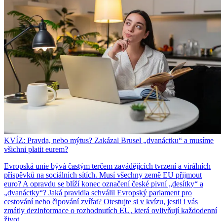
KVÍZ: Pravda, nebo mýtus? Zakázal Brusel „dvanáctku“ a musíme
všichni platit eurem?
Evropská unie bývá častým terčem zavádějících tvrzení a virálních
příspěvků na sociálních sítích. Musí všechny země EU přijmout
euro? A opravdu se blíží konec označení české pivní „desítky“ a
„dvanáctky“? Jaká pravidla schválil Evropský parlament pro
cestování nebo čipování zvířat? Otestujte si v kvízu, jestli i vás
zmátly dezinformace o rozhodnutích EU, která ovlivňují každodenní
život.