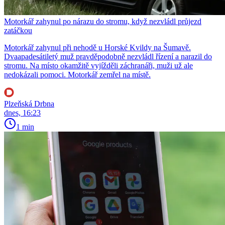
Motorkář zahynul po nárazu do stromu, když nezvládl průjezd
zatáčkou
Motorkář zahynul při nehodě u Horské Kvildy na Šumavě.
Dvaapadesátiletý muž pravděpodobně nezvládl řízení a narazil do
stromu. Na místo okamžitě vyjížděli záchranáři, muži už ale
nedokázali pomoci. Motorkář zemřel na místě.
Plzeňská Drbna
dnes, 16:23
1 min