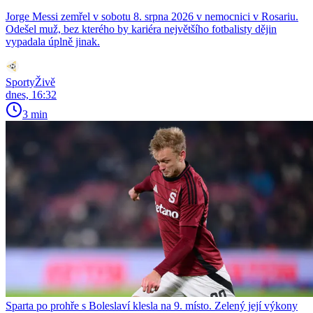
Jorge Messi zemřel v sobotu 8. srpna 2026 v nemocnici v Rosariu.
Odešel muž, bez kterého by kariéra největšího fotbalisty dějin
vypadala úplně jinak.
SportyŽivě
dnes, 16:32
3 min
Sparta po prohře s Boleslaví klesla na 9. místo. Zelený její výkony