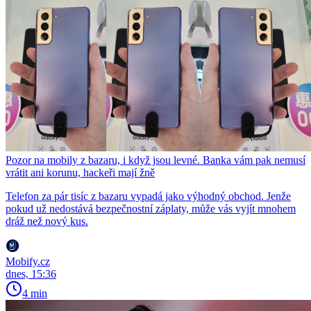
Pozor na mobily z bazaru, i když jsou levné. Banka vám pak nemusí
vrátit ani korunu, hackeři mají žně
Telefon za pár tisíc z bazaru vypadá jako výhodný obchod. Jenže
pokud už nedostává bezpečnostní záplaty, může vás vyjít mnohem
dráž než nový kus.
Mobify.cz
dnes, 15:36
4 min