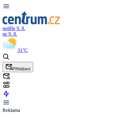
neděle 9. 8.
ne 9. 8.
31°C
Přihlášení
Reklama