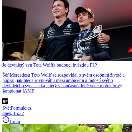
Je devítiletý syn Tota Wolffa budoucí hvězdou F1?
Šéf Mercedesu Toto Wolff se rozpovídal o svém osobním životě a
popsal, jak hledá rovnováhu mezi ambicemi a radostí svého
devítiletého syna Jacka, který v současné době vede motokárový
šampionát IAME.
SvětFormule.cz
dnes, 15:32
1 min