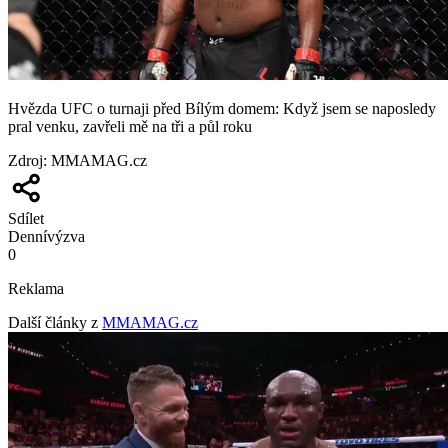
Hvězda UFC o turnaji před Bílým domem: Když jsem se naposledy
pral venku, zavřeli mě na tři a půl roku
Zdroj
:
MMAMAG.cz
Sdílet
Denní
výzva
0
Reklama
Další články z
MMAMAG.cz