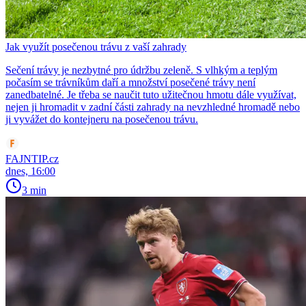
Jak využít posečenou trávu z vaší zahrady
Sečení trávy je nezbytné pro údržbu zeleně. S vlhkým a teplým
počasím se trávníkům daří a množství posečené trávy není
zanedbatelné. Je třeba se naučit tuto užitečnou hmotu dále využívat,
nejen ji hromadit v zadní části zahrady na nevzhledné hromadě nebo
ji vyvážet do kontejneru na posečenou trávu.
FAJNTIP.cz
dnes, 16:00
3 min