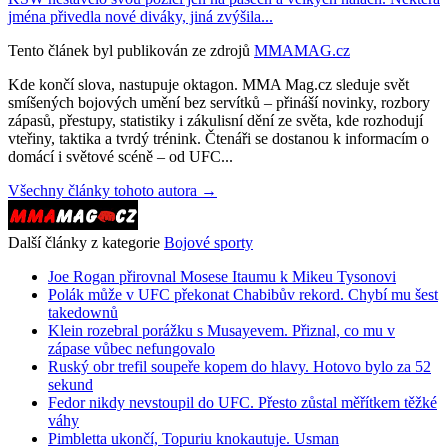
jména přivedla nové diváky, jiná zvýšila...
Tento článek byl publikován ze zdrojů
MMAMAG.cz
Kde končí slova, nastupuje oktagon. MMA Mag.cz sleduje svět
smíšených bojových umění bez servítků – přináší novinky, rozbory
zápasů, přestupy, statistiky i zákulisní dění ze světa, kde rozhodují
vteřiny, taktika a tvrdý trénink. Čtenáři se dostanou k informacím o
domácí i světové scéně – od UFC...
Všechny články tohoto autora →
Další články z kategorie
Bojové sporty
Joe Rogan přirovnal Mosese Itaumu k Mikeu Tysonovi
Polák může v UFC překonat Chabibův rekord. Chybí mu šest
takedownů
Klein rozebral porážku s Musayevem. Přiznal, co mu v
zápase vůbec nefungovalo
Ruský obr trefil soupeře kopem do hlavy. Hotovo bylo za 52
sekund
Fedor nikdy nevstoupil do UFC. Přesto zůstal měřítkem těžké
váhy
Pimbletta ukončí, Topuriu knokautuje. Usman