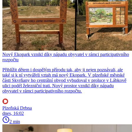
Nový Ekopark vznikl díky nápadu obyvatel v rámci participativního
rozpočtu
Přiblížit dětem i dospělým přírodu tak, aby ji nejen poznávali, ale
také si k ní vytvářeli vztah má nový Ekopark. V plzeňské městské
části Skvrňany ho centrální obvod vybudoval v proluce v Lábkově
ulici podél železniční trati. Nový prostor vznikl díky nápadu
obyvatel v rámci participativního rozpočtu.
Plzeňská Drbna
dnes, 16:02
2 min