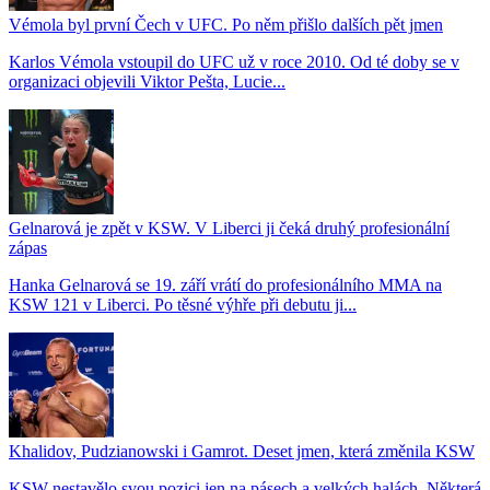
Vémola byl první Čech v UFC. Po něm přišlo dalších pět jmen
Karlos Vémola vstoupil do UFC už v roce 2010. Od té doby se v
organizaci objevili Viktor Pešta, Lucie...
Gelnarová je zpět v KSW. V Liberci ji čeká druhý profesionální
zápas
Hanka Gelnarová se 19. září vrátí do profesionálního MMA na
KSW 121 v Liberci. Po těsné výhře při debutu ji...
Khalidov, Pudzianowski i Gamrot. Deset jmen, která změnila KSW
KSW nestavělo svou pozici jen na pásech a velkých halách. Některá