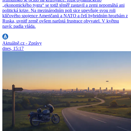
„ekonomického tygra“ se totiž téměř zastavil a zemi nepomáhá ani
politická krize. Na mezinárodním poli sice upevňuje svou roli
klíčového spojence Američanů a NATO a čelí hybridním hrozbám z
Ruska, uvnitř země ovšem narůstá frustrace obyvatel. V květnu
navíc padla vláda.
Aktuálně.cz - Zprávy
dnes, 15:17