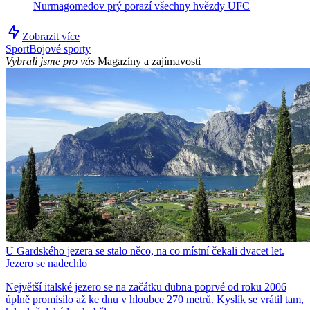
Nurmagomedov prý porazí všechny hvězdy UFC
Zobrazit více
Sport
Bojové sporty
Vybrali jsme pro vás
Magazíny a zajímavosti
U Gardského jezera se stalo něco, na co místní čekali dvacet let.
Jezero se nadechlo
Největší italské jezero se na začátku dubna poprvé od roku 2006
úplně promísilo až ke dnu v hloubce 270 metrů. Kyslík se vrátil tam,