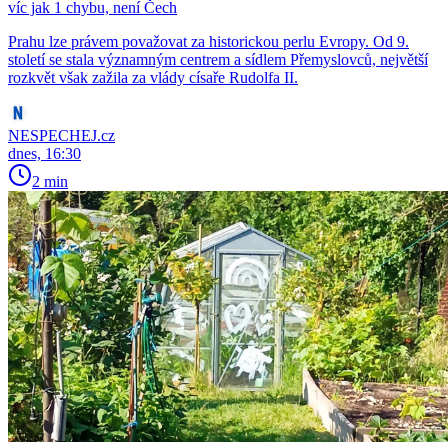
víc jak 1 chybu, není Čech
Prahu lze právem považovat za historickou perlu Evropy. Od 9.
století se stala významným centrem a sídlem Přemyslovců, největší
rozkvět však zažila za vlády císaře Rudolfa II.
NESPECHEJ.cz
dnes, 16:30
2 min