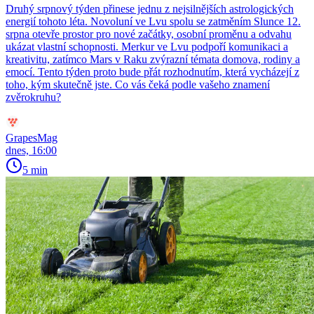
Druhý srpnový týden přinese jednu z nejsilnějších astrologických
energií tohoto léta. Novoluní ve Lvu spolu se zatměním Slunce 12.
srpna otevře prostor pro nové začátky, osobní proměnu a odvahu
ukázat vlastní schopnosti. Merkur ve Lvu podpoří komunikaci a
kreativitu, zatímco Mars v Raku zvýrazní témata domova, rodiny a
emocí. Tento týden proto bude přát rozhodnutím, která vycházejí z
toho, kým skutečně jste. Co vás čeká podle vašeho znamení
zvěrokruhu?
GrapesMag
dnes, 16:00
5 min