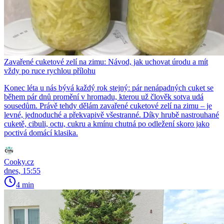
Zavařené cuketové zelí na zimu: Návod, jak uchovat úrodu a mít
vždy po ruce rychlou přílohu
Konec léta u nás bývá každý rok stejný: pár nenápadných cuket se
během pár dnů promění v hromadu, kterou už člověk sotva udá
sousedům. Právě tehdy dělám zavařené cuketové zelí na zimu – je
levné, jednoduché a překvapivě všestranné. Díky hrubě nastrouhané
cuketě, cibuli, octu, cukru a kmínu chutná po odležení skoro jako
poctivá domácí klasika.
Cooky.cz
dnes, 15:55
4 min