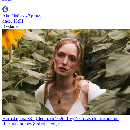
Aktuálně.cz - Zprávy
dnes, 16:01
Reklama
Horoskop na 33. týden roku 2026: Lvy čeká zásadní rozhodnutí,
Raci najdou nový zdroj energie