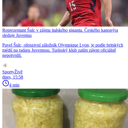
Reprezentant Šulc v zájmu italského giganta. Českého kanonýra
sleduje Juventus
Pavel Šulc, ofenzivní záložník Olympique Lyon, je podle britských
médií na radaru Juventusu. Turínský klub zatím zájem oficiálně
nepotvrdil.
SportyŽivě
dnes, 15:58
4 min