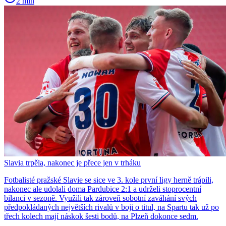
2 min
Slavia trpěla, nakonec je přece jen v trháku
Fotbalisté pražské Slavie se sice ve 3. kole první ligy herně trápili,
nakonec ale udolali doma Pardubice 2:1 a udrželi stoprocentní
bilanci v sezoně. Využili tak zároveň sobotní zaváhání svých
předpokládaných největších rivalů v boji o titul, na Spartu tak už po
třech kolech mají náskok šesti bodů, na Plzeň dokonce sedm.