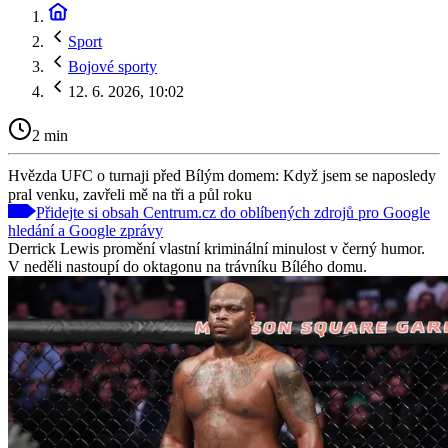
Sport
Bojové sporty
12. 6. 2026, 10:02
2 min
Hvězda UFC o turnaji před Bílým domem: Když jsem se naposledy
pral venku, zavřeli mě na tři a půl roku
Přidejte si obsah Centrum.cz do oblíbených zdrojů pro Google
hledání a Google zprávy
Derrick Lewis promění vlastní kriminální minulost v černý humor.
V neděli nastoupí do oktagonu na trávníku Bílého domu.