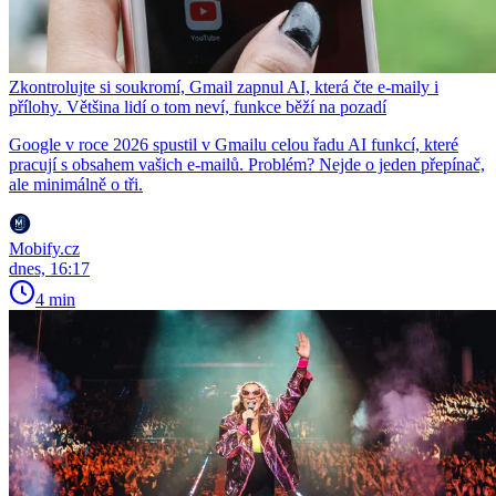
Zkontrolujte si soukromí, Gmail zapnul AI, která čte e-maily i
přílohy. Většina lidí o tom neví, funkce běží na pozadí
Google v roce 2026 spustil v Gmailu celou řadu AI funkcí, které
pracují s obsahem vašich e-mailů. Problém? Nejde o jeden přepínač,
ale minimálně o tři.
Mobify.cz
dnes, 16:17
4 min