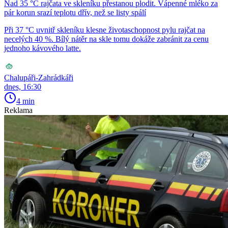
Nad 35 °C rajčata ve skleníku přestanou plodit. Vápenné mléko za
pár korun srazí teplotu dřív, než se listy spálí
Při 37 °C uvnitř skleníku klesne životaschopnost pylu rajčat na
necelých 40 %. Bílý nátěr na skle tomu dokáže zabránit za cenu
jednoho kávového latte.
Chalupáři-Zahrádkáři
dnes, 16:30
4 min
Reklama