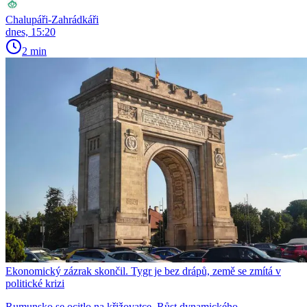
Chalupáři-Zahrádkáři
dnes, 15:20
2 min
Ekonomický zázrak skončil. Tygr je bez drápů, země se zmítá v
politické krizi
Rumunsko se ocitlo na křižovatce. Růst dynamického