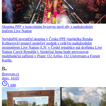
Skupina PPF v koncertním byznysu spojí síly s nadnárodním
hráčem Live Nation
Nejsilnější investiční skupina v Česku PPF (majitelka Renáta
Kellnerová) postaví společný podnik s velkým nadnárodním
promotérem Live Nation (LN; v České republice má dceřinku Live
Nation Czech Republic). Společná firma bude provozovat
multifunkční zařízení v Praze: O2 Arénu, O2 Universum a Forum
Karlín.
Borovan.cz
dnes, 16:05
1 min