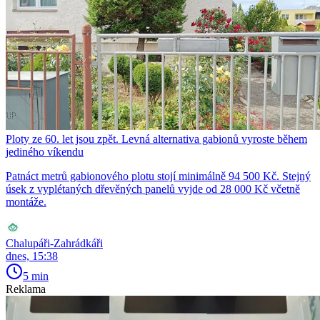
Ploty ze 60. let jsou zpět. Levná alternativa gabionů vyroste během
jediného víkendu
Patnáct metrů gabionového plotu stojí minimálně 94 500 Kč. Stejný
úsek z vyplétaných dřevěných panelů vyjde od 28 000 Kč včetně
montáže.
Chalupáři-Zahrádkáři
dnes, 15:38
5 min
Reklama