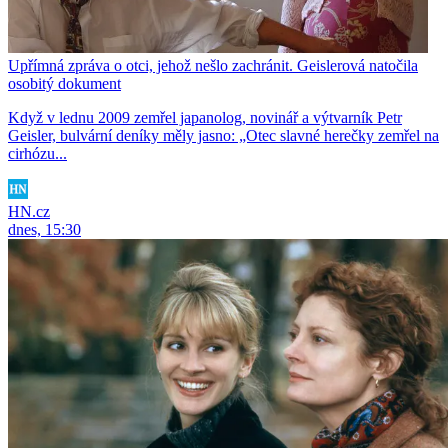
Upřímná zpráva o otci, jehož nešlo zachránit. Geislerová natočila
osobitý dokument
Když v lednu 2009 zemřel japanolog, novinář a výtvarník Petr
Geisler, bulvární deníky měly jasno: „Otec slavné herečky zemřel na
cirhózu...
HN.cz
dnes, 15:30