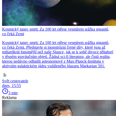
Kosmický tanec smrti: Za 100 let otřese vesmírem srážka gigantů,
co čeká Zemi
Kosmický tanec smrti: Za 100 let otřese vesmírem srážka gigantů,
co čeká Zemi. Představte si monstrózní černé díry, které jsou až
miliardkrát hmotnější než naše Slunce, jak se k sobě divoce přitahují
v těsném gravitačním objetí. Žádná sci-fi literatura, ale čistá realita,
kterou nedávno odhalili astronomové z Max-Planck-Institutu v
aktivním galaktickém jádru vzdáleného blazaru Markarian 501.
Svět cestovatele
dnes, 15:55
3 min
Reklama