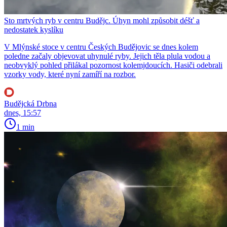
Sto mrtvých ryb v centru Budějc. Úhyn mohl způsobit déšť a
nedostatek kyslíku
V Mlýnské stoce v centru Českých Budějovic se dnes kolem
poledne začaly objevovat uhynulé ryby. Jejich těla plula vodou a
neobvyklý pohled přilákal pozornost kolemjdoucích. Hasiči odebrali
vzorky vody, které nyní zamíří na rozbor.
Budějcká Drbna
dnes, 15:57
1 min