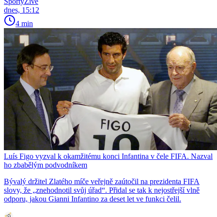
SportyŽivě
dnes, 15:12
4 min
Luís Figo vyzval k okamžitému konci Infantina v čele FIFA. Nazval
ho zbabělým podvodníkem
Bývalý držitel Zlatého míče veřejně zaútočil na prezidenta FIFA
slovy, že „znehodnotil svůj úřad“. Přidal se tak k nejostřejší vlně
odporu, jakou Gianni Infantino za deset let ve funkci čelil.