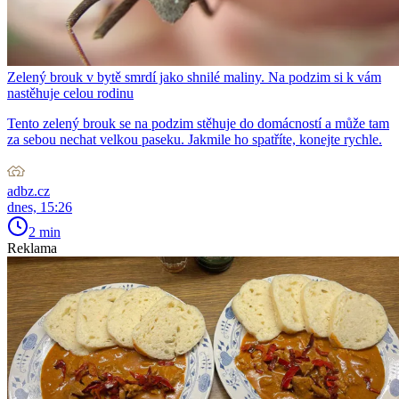
Zelený brouk v bytě smrdí jako shnilé maliny. Na podzim si k vám
nastěhuje celou rodinu
Tento zelený brouk se na podzim stěhuje do domácností a může tam
za sebou nechat velkou paseku. Jakmile ho spatříte, konejte rychle.
adbz.cz
dnes, 15:26
2 min
Reklama