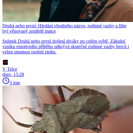
Druhá nebo první: Hledání vhodného názvu, rodinné vazby a film
byl věnovaný zemřelé matce
Snímek Druhá nebo první dojímá diváky po celém světě. Zákulisí
vzniku emotivního příběhu odkrývá skutečné rodinné vazby herců i
velmi smutnou osobní ztrátu.
V Telce
dnes, 15:28
3 min