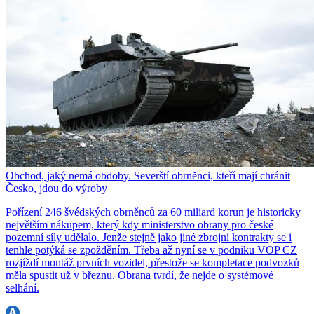
Obchod, jaký nemá obdoby. Severští obrněnci, kteří mají chránit
Česko, jdou do výroby
Pořízení 246 švédských obrněnců za 60 miliard korun je historicky
největším nákupem, který kdy ministerstvo obrany pro české
pozemní síly udělalo. Jenže stejně jako jiné zbrojní kontrakty se i
tenhle potýká se zpožděním. Třeba až nyní se v podniku VOP CZ
rozjíždí montáž prvních vozidel, přestože se kompletace podvozků
měla spustit už v březnu. Obrana tvrdí, že nejde o systémové
selhání.