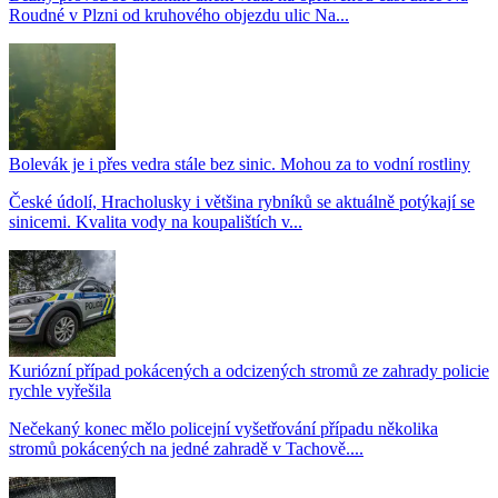
Roudné v Plzni od kruhového objezdu ulic Na...
Bolevák je i přes vedra stále bez sinic. Mohou za to vodní rostliny
České údolí, Hracholusky i většina rybníků se aktuálně potýkají se
sinicemi. Kvalita vody na koupalištích v...
Kuriózní případ pokácených a odcizených stromů ze zahrady policie
rychle vyřešila
Nečekaný konec mělo policejní vyšetřování případu několika
stromů pokácených na jedné zahradě v Tachově....