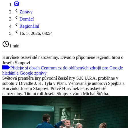
Zprávy
Domácí
Regionální
16. 5. 2026, 08:54
1 min
Hurvínek oslaví sté narozeniny. Divadlo připomene legendu hrou o
Josefu Skupovi
Přidejte si obsah Centrum.cz do oblíbených zdrojů pro Google
hledání a Google zprávy
Světová premiéra hry původní české hry S.K.U.P.A. proběhne v
sobotu v Divadle J. K. Tyla v Plzni. Věnovaná je autorovi Spejbla a
Hurvínka Josefu Skupovi. Právě Hurvínek letos oslaví sté
narozeniny. Titulní roli Josefa Skupy ztvární Michal Štěrba.