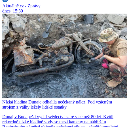
Aktuálně.cz - Zprávy
dnes, 15:30
Nízká hladina Dunaje odhalila nečekaný nález. Pod vzácným
strojem z války ležely lidské ostatky
Dunaj v Budapešti vydal svědectví staré více než 80 let. Kvůli
rekordně nízké hladině vody se mezi kameny na nábřeží u
Batthyányho náměstí objevila nečekaná silueta - téměř kompletní