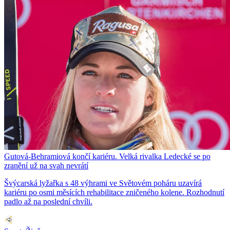
Gutová-Behramiová končí kariéru. Velká rivalka Ledecké se po
zranění už na svah nevrátí
Švýcarská lyžařka s 48 výhrami ve Světovém poháru uzavírá
kariéru po osmi měsících rehabilitace zničeného kolene. Rozhodnutí
padlo až na poslední chvíli.