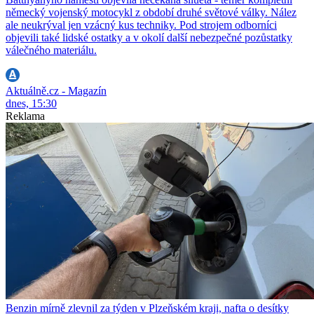
německý vojenský motocykl z období druhé světové války. Nález
ale neukrýval jen vzácný kus techniky. Pod strojem odborníci
objevili také lidské ostatky a v okolí další nebezpečné pozůstatky
válečného materiálu.
Aktuálně.cz - Magazín
dnes, 15:30
Reklama
Benzin mírně zlevnil za týden v Plzeňském kraji, nafta o desítky