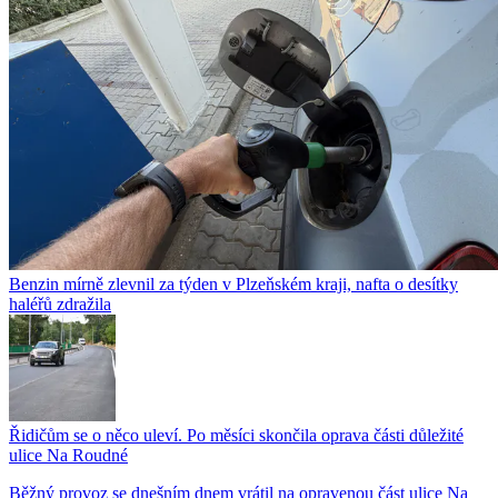
Benzin mírně zlevnil za týden v Plzeňském kraji, nafta o desítky
haléřů zdražila
Řidičům se o něco uleví. Po měsíci skončila oprava části důležité
ulice Na Roudné
Běžný provoz se dnešním dnem vrátil na opravenou část ulice Na