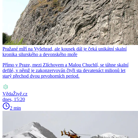
Pražané míří na Vyšehrad, ale kousek dál je čeká unikátní skalní
kronika silurského a devonského moře
Přímo v Praze, mezi Zlíchovem a Malou Chuchlí, se táhne skalní
defilé, v němž je zakonzervován čtyři sta devatenáct milionů let
starý přechod dvou prvohorních period.
VědaŽivě.cz
dnes, 15:20
2 min