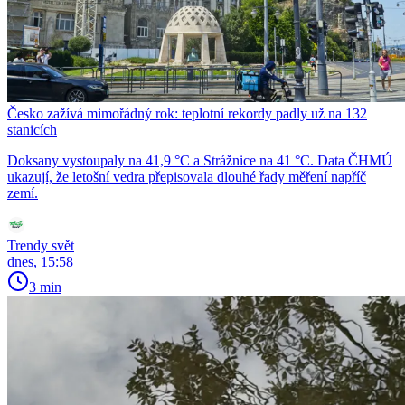
Česko zažívá mimořádný rok: teplotní rekordy padly už na 132
stanicích
Doksany vystoupaly na 41,9 °C a Strážnice na 41 °C. Data ČHMÚ
ukazují, že letošní vedra přepisovala dlouhé řady měření napříč
zemí.
Trendy svět
dnes, 15:58
3 min