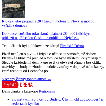
Řidičák letos propadne 284 tisícům motoristů. Nový si mohou
vyřídit z domova
Do konce letošního roku skončí platnost 284 000 řidičských
průkazů napříč celou Českou republikou. Nejvíce...
Tento článek byl publikován ze zdrojů
Plzeňská Drbna
Plzeň není jen o pivu – i když i o něm se tu samozřejmě dočtete.
Plzeňská Drbna má přehled o tom, co hýbe městem i celým krajem.
Sleduje každodenní dění, které se týká obyvatel přímo a bez oklik:
uzavírky, nehody, rozhodnutí radnice, změny v dopravě nebo kauzy,
které rezonují od Lochotína po...
Všechny články tohoto autora →
Další články z kategorie
Regionální
Sto mrtvých ryb v centru Budějc. Úhyn mohl způsobit déšť a
nedostatek kyslíku