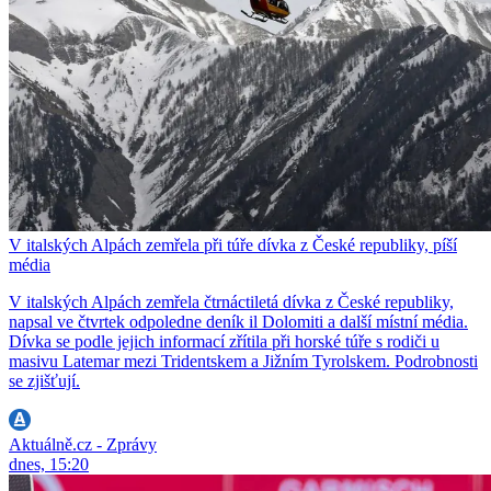
V italských Alpách zemřela při túře dívka z České republiky, píší
média
V italských Alpách zemřela čtrnáctiletá dívka z České republiky,
napsal ve čtvrtek odpoledne deník il Dolomiti a další místní média.
Dívka se podle jejich informací zřítila při horské túře s rodiči u
masivu Latemar mezi Tridentskem a Jižním Tyrolskem. Podrobnosti
se zjišťují.
Aktuálně.cz - Zprávy
dnes, 15:20