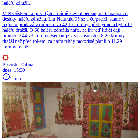
haléřů zdražila
V Plzeňském kraji za týden mírně zlevnil benzin, nafta naopak o
desítky haléřů zdražila. Litr Naturalu 95 se u čerpacích stanic v
regionu prodává v průměru za 42,15 koruny, před týdnem byl o 17
haléřů dražší. O 68 haléřů zdražila nafta, za litr teď řidiči dají
průměrně 44,73 koruny. Benzin je v současnosti o 8,20 koruny
dražší než před rokem, za naftu tehdy motoristé platili o 11,29
koruny méně.
Plzeňská Drbna
dnes, 15:30
1 min