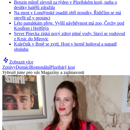
Benzin mírně zlevnil za týden v Plzeňském kraji, nafta o
desítky haléřů zdražila
Na most v Londýnské osadili obří nosníky. Řidičům se má
otevřít už v prosinci
Léto památkám přeje. Vyšší návštěvnost má zoo, Čechy pod
Kosířem i Helfštýn
Sever Písecka získá nový zdroj pitné vody. Staví se vodovod
z Krsic do Mirovic
Kulečník v Brně se zvrtl. Host v herně hajloval a napadl
obsluhu
Zobrazit více
Zprávy
Domácí
Regionální
Plzeňský kraj
Vybrali jsme pro vás
Magazíny a zajímavosti