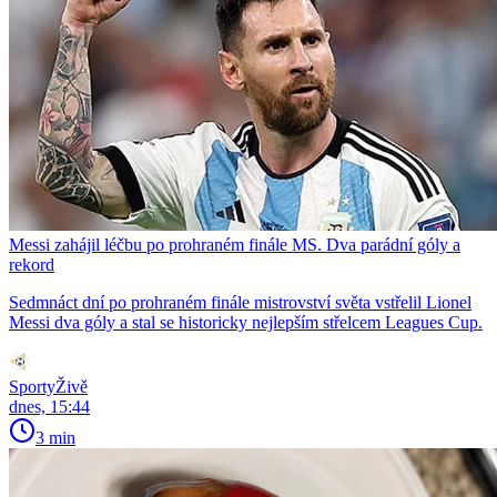
Messi zahájil léčbu po prohraném finále MS. Dva parádní góly a
rekord
Sedmnáct dní po prohraném finále mistrovství světa vstřelil Lionel
Messi dva góly a stal se historicky nejlepším střelcem Leagues Cup.
SportyŽivě
dnes, 15:44
3 min