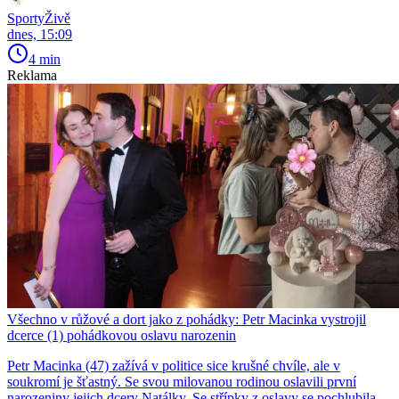
SportyŽivě
dnes, 15:09
4 min
Reklama
Všechno v růžové a dort jako z pohádky: Petr Macinka vystrojil
dcerce (1) pohádkovou oslavu narozenin
Petr Macinka (47) zažívá v politice sice krušné chvíle, ale v
soukromí je šťastný. Se svou milovanou rodinou oslavili první
narozeniny jejich dcery Natálky. Se střípky z oslavy se pochlubila