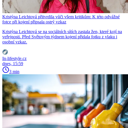
Kristýna Leichtová přitvrdila vůči všem kritikům: K této odvážné
fotce při kojení připsala ostrý vzkaz
Kristýna Leichtová se na sociálních sítích zastala žen, které kojí na
veřejnosti. Před Světovým týdnem kojení přidala fotku z vlaku i
osobní vzkaz.
In-lifestyle.cz
dnes, 15:59
3 min