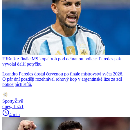
Hříšník z finále MS kopal roh pod ochranou policie. Paredes pak
vyvolal další potyčku
Leandro Paredes dostal červenou po finále mistrovství světa 2026.
O pár dní později rozehrával rohový kop v argentinské lize za zdí
policejních štítů.
SportyŽivě
dnes, 15:51
4 min