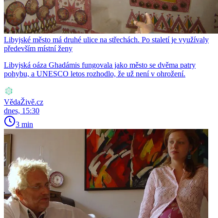
Libyjské město má druhé ulice na střechách. Po staletí je využívaly
především místní ženy
Libyjská oáza Ghadámis fungovala jako město se dvěma patry
pohybu, a UNESCO letos rozhodlo, že už není v ohrožení.
VědaŽivě.cz
dnes, 15:30
3 min