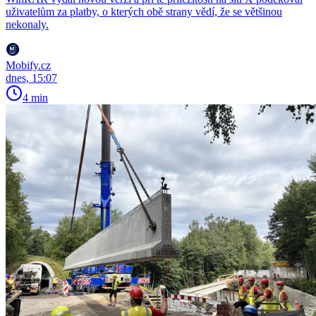
uživatelům za platby, o kterých obě strany vědí, že se většinou
nekonaly.
Mobify.cz
dnes, 15:07
4 min