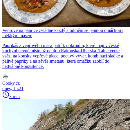
Vepřové na paprice zvládne každý a odmění se jemnou omáčkou i
měkkým masem
Paprikáš z vepřového masa patří k pokrmům, které mají v české
kuchyni pevné místo už od dob Rakouska-Uherska. Tahle verze
vsází na kousky vepřové plece, poctivý vývar, kombinaci sladké a
pálivé papriky a na závěr smetanu, která omáčku zaoblí do
hedvábné konzistence.
Cooky.cz
dnes, 15:21
3 min