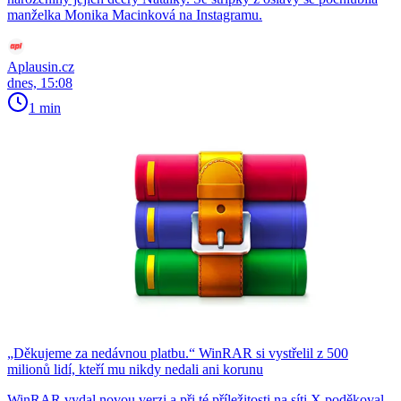
manželka Monika Macinková na Instagramu.
Aplausin.cz
dnes, 15:08
1 min
„Děkujeme za nedávnou platbu.“ WinRAR si vystřelil z 500
milionů lidí, kteří mu nikdy nedali ani korunu
WinRAR vydal novou verzi a při té příležitosti na síti X poděkoval