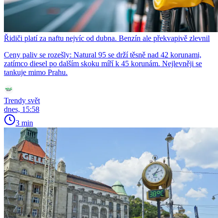
Řidiči platí za naftu nejvíc od dubna. Benzín ale překvapivě zlevnil
Ceny paliv se rozešly: Natural 95 se drží těsně nad 42 korunami,
zatímco diesel po dalším skoku míří k 45 korunám. Nejlevněji se
tankuje mimo Prahu.
Trendy svět
dnes, 15:58
3 min