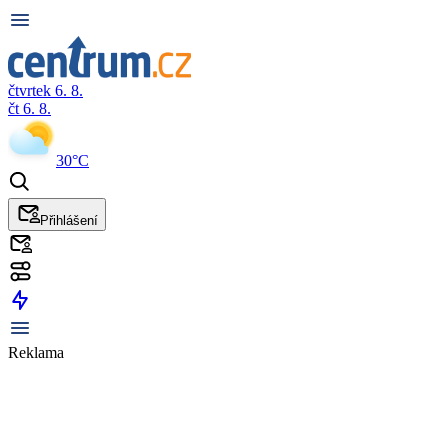
čtvrtek 6. 8.
čt 6. 8.
30°C
Přihlášení
Reklama