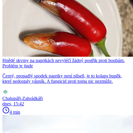
Hnědé skvrny na paprikách nevyléčí žádný postřik proti houbám.
Problém je jinde
Černý, propadlý spodek papriky není plíseň, je to kolaps buněk,
které nedostaly vápník. A fungicid proti tomu nic nezmůže.
Chalupáři-Zahrádkáři
dnes, 15:42
4 min