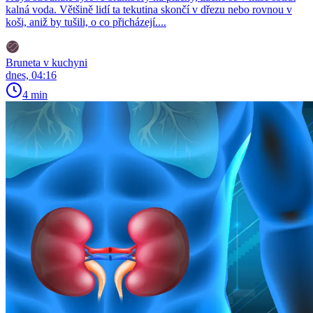
kalná voda. Většině lidí ta tekutina skončí v dřezu nebo rovnou v
koši, aniž by tušili, o co přicházejí....
Bruneta v kuchyni
dnes, 04:16
4 min