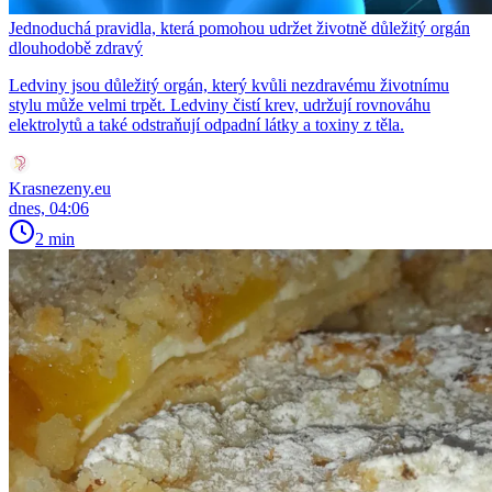
Jednoduchá pravidla, která pomohou udržet životně důležitý orgán
dlouhodobě zdravý
Ledviny jsou důležitý orgán, který kvůli nezdravému životnímu
stylu může velmi trpět. Ledviny čistí krev, udržují rovnováhu
elektrolytů a také odstraňují odpadní látky a toxiny z těla.
Krasnezeny.eu
dnes, 04:06
2 min