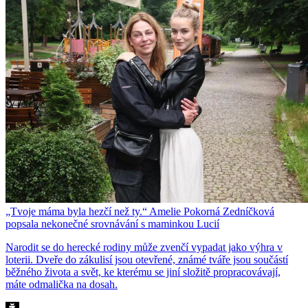
„Tvoje máma byla hezčí než ty.“ Amelie Pokorná Zedníčková
popsala nekonečné srovnávání s maminkou Lucií
Narodit se do herecké rodiny může zvenčí vypadat jako výhra v
loterii. Dveře do zákulisí jsou otevřené, známé tváře jsou součástí
běžného života a svět, ke kterému se jiní složitě propracovávají,
máte odmalička na dosah.