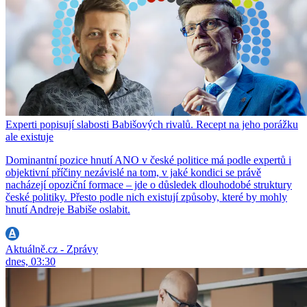
Experti popisují slabosti Babišových rivalů. Recept na jeho porážku
ale existuje
Dominantní pozice hnutí ANO v české politice má podle expertů i
objektivní příčiny nezávislé na tom, v jaké kondici se právě
nacházejí opoziční formace – jde o důsledek dlouhodobé struktury
české politiky. Přesto podle nich existují způsoby, které by mohly
hnutí Andreje Babiše oslabit.
Aktuálně.cz - Zprávy
dnes, 03:30