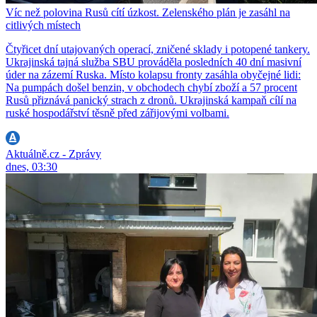
Víc než polovina Rusů cítí úzkost. Zelenského plán je zasáhl na
citlivých místech
Čtyřicet dní utajovaných operací, zničené sklady i potopené tankery.
Ukrajinská tajná služba SBU prováděla posledních 40 dní masivní
úder na zázemí Ruska. Místo kolapsu fronty zasáhla obyčejné lidi:
Na pumpách došel benzin, v obchodech chybí zboží a 57 procent
Rusů přiznává panický strach z dronů. Ukrajinská kampaň cílí na
ruské hospodářství těsně před zářijovými volbami.
Aktuálně.cz - Zprávy
dnes, 03:30