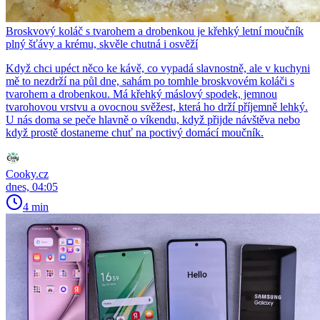
Broskvový koláč s tvarohem a drobenkou je křehký letní moučník
plný šťávy a krému, skvěle chutná i osvěží
Když chci upéct něco ke kávě, co vypadá slavnostně, ale v kuchyni
mě to nezdrží na půl dne, sahám po tomhle broskvovém koláči s
tvarohem a drobenkou. Má křehký máslový spodek, jemnou
tvarohovou vrstvu a ovocnou svěžest, která ho drží příjemně lehký.
U nás doma se peče hlavně o víkendu, když přijde návštěva nebo
když prostě dostaneme chuť na poctivý domácí moučník.
Cooky.cz
dnes, 04:05
4 min