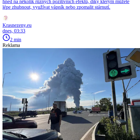
hned na několik různých pozitivních efektů, díky kterým můžete
lépe zhubnout, využívat vápník nebo zpomalit stárnutí.
Krasnezeny.eu
dnes, 03:33
2 min
Reklama