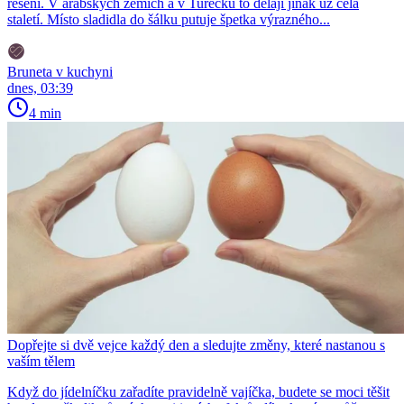
řešení. V arabských zemích a v Turecku to dělají jinak už celá
staletí. Místo sladidla do šálku putuje špetka výrazného...
Bruneta v kuchyni
dnes, 03:39
4 min
Dopřejte si dvě vejce každý den a sledujte změny, které nastanou s
vaším tělem
Když do jídelníčku zařadíte pravidelně vajíčka, budete se moci těšit