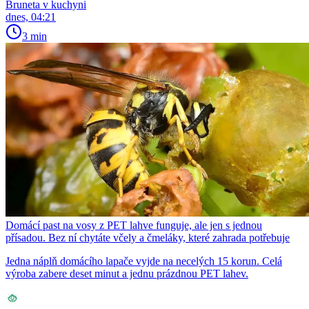
Bruneta v kuchyni
dnes, 04:21
3 min
Domácí past na vosy z PET lahve funguje, ale jen s jednou
přísadou. Bez ní chytáte včely a čmeláky, které zahrada potřebuje
Jedna náplň domácího lapače vyjde na necelých 15 korun. Celá
výroba zabere deset minut a jednu prázdnou PET lahev.