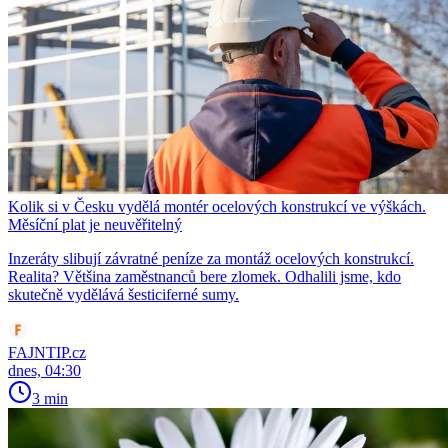
Kolik si v Česku vydělá montér ocelových konstrukcí ve výškách.
Měsíční plat je neuvěřitelný
Inzeráty slibují závratné peníze za montáž ocelových konstrukcí.
Realita? Většina zaměstnanců bere zlomek. Odhalili jsme, kdo
skutečně vydělává šesticiferné sumy.
FAJNTIP.cz
dnes, 04:30
3 min