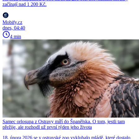
začínají nad 1 200 Kč.
Mobify.cz
dnes, 04:40
4 min
Samec orlosupa z Ostravy míří do Španělska. O tom, jestli tam
přežije, ale rozhodl už první týden jeho života
18. února 2026 se v ostravské zoo vyklubalo mládě, které dostalo