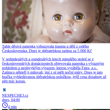
Tahle děsivá panenka vzbuzovala trauma u dětí z celého
Československa. Dnes je sběratelskou raritou za 5 000 Kč
V sedmdesátých a osmdesátých letech minulého století se v
československých domácnostech objevovala panenka s výrazným
pohledem a neobvyklým výrazem, kterou vyráběla Fatra, a.s..
Zatímco někteří ji milovali, jiní z ní měli noční můry. Dnes je tato
hračka vyhledávanou sběratelskou položkou, jejíž cena dosahuje až
pěti tisíc korun.
NESPECHEJ.cz
dnes, 04:00
4 min