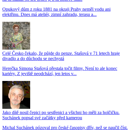
Opukový dům z roku 1881 na okraji Prahy neměl vodu ani
elektřinu. Dnes má ateliér, zimní zahradu, terasu a...
Celé Česko čekalo, že půjde do penze. Stašová v 71 letech hraje
divadlo a do důchodu se nechystá
Herečka Simona Stašová přestala točit filmy. Není to ale konec
kariéry. Z jeviště neodchází, jen letos v...
Jako dítě nosil čepici po sestřenici a všichni ho měli za holčičku.
Suchánek popsal své začátky před kamerou
Michal Suchánek pózoval pro české časopisy dřív, než se naučil číst.