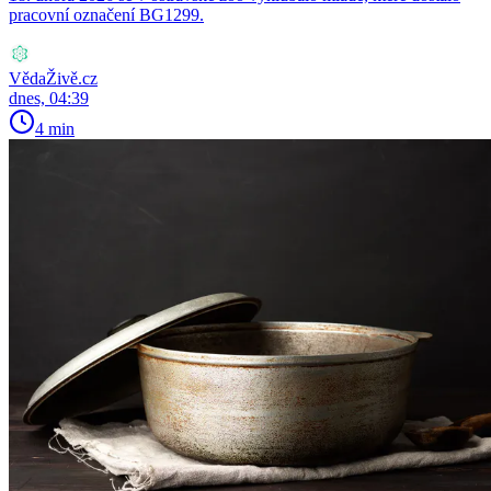
pracovní označení BG1299.
VědaŽivě.cz
dnes, 04:39
4 min