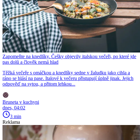
Zapomeňte na knedlíky. Češky objevily italskou večeři, po které jde
pas dolů a člověk nemá hlad
Těžká večeře s omáčkou a knedlíky sedne v žaludku jako cihla a
ráno se hlásí na pase. Italové k večeru přistupují úplně jinak. Jejich
odpověď na sytou, a přitom lehkou...
Bruneta v kuchyni
dnes, 04:02
3 min
Reklama