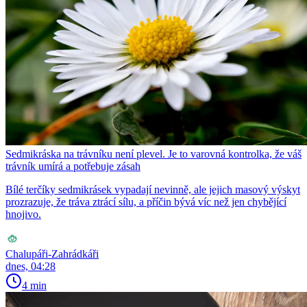
Sedmikráska na trávníku není plevel. Je to varovná kontrolka, že váš
trávník umírá a potřebuje zásah
Bílé terčíky sedmikrásek vypadají nevinně, ale jejich masový výskyt
prozrazuje, že tráva ztrácí sílu, a příčin bývá víc než jen chybějící
hnojivo.
Chalupáři-Zahrádkáři
dnes, 04:28
4 min