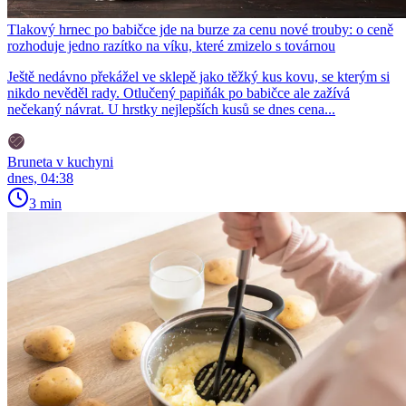
Tlakový hrnec po babičce jde na burze za cenu nové trouby: o ceně
rozhoduje jedno razítko na víku, které zmizelo s továrnou
Ještě nedávno překážel ve sklepě jako těžký kus kovu, se kterým si
nikdo nevěděl rady. Otlučený papiňák po babičce ale zažívá
nečekaný návrat. U hrstky nejlepších kusů se dnes cena...
Bruneta v kuchyni
dnes, 04:38
3 min