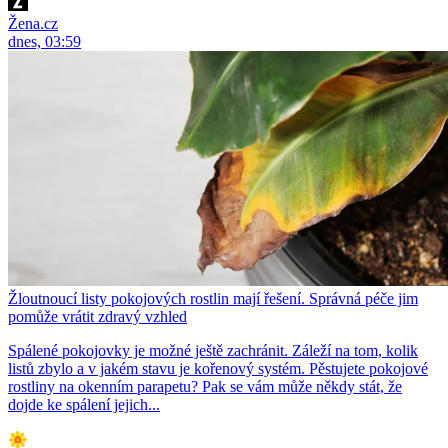
Žena.cz
dnes, 03:59
Žloutnoucí listy pokojových rostlin mají řešení. Správná péče jim
pomůže vrátit zdravý vzhled
Spálené pokojovky je možné ještě zachránit. Záleží na tom, kolik
listů zbylo a v jakém stavu je kořenový systém. Pěstujete pokojové
rostliny na okenním parapetu? Pak se vám může někdy stát, že
dojde ke spálení jejich...