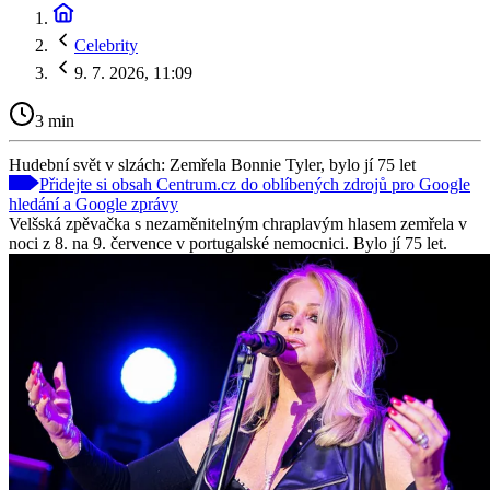
Celebrity
9. 7. 2026, 11:09
3 min
Hudební svět v slzách: Zemřela Bonnie Tyler, bylo jí 75 let
Přidejte si obsah Centrum.cz do oblíbených zdrojů pro Google
hledání a Google zprávy
Velšská zpěvačka s nezaměnitelným chraplavým hlasem zemřela v
noci z 8. na 9. července v portugalské nemocnici. Bylo jí 75 let.