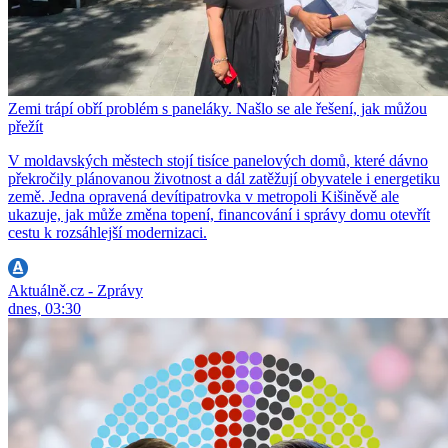
Zemi trápí obří problém s paneláky. Našlo se ale řešení, jak můžou
přežít
V moldavských městech stojí tisíce panelových domů, které dávno
překročily plánovanou životnost a dál zatěžují obyvatele i energetiku
země. Jedna opravená devítipatrovka v metropoli Kišiněvě ale
ukazuje, jak může změna topení, financování i správy domu otevřít
cestu k rozsáhlejší modernizaci.
Aktuálně.cz - Zprávy
dnes, 03:30