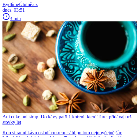
BydlímeÚtulně.cz
dnes, 03:51
3 min
Ani cukr, ani sirup. Do kávy patří 1 koření, které Turci přidávají už
stovky let
Kdo si ranní kávu osladí cukrem, sáhl po tom nejobyčejnějším