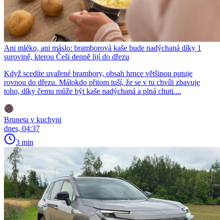
Ani mléko, ani máslo: bramborová kaše bude nadýchaná díky 1
surovině, kterou Češi denně lijí do dřezu
Když scedíte uvařené brambory, obsah hrnce většinou putuje
rovnou do dřezu. Málokdo přitom tuší, že se v tu chvíli zbavuje
toho, díky čemu může být kaše nadýchaná a plná chuti....
Bruneta v kuchyni
dnes, 04:37
3 min