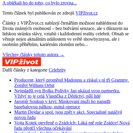
A oblékali ho do toho, co bylo zrovna...
Tento článek byl publikován ze zdrojů
VIPživot.cz
Články z VIPŽivot.cz nabízejí čtenářům možnost nahlédnout do
života známých osobností – bez bulvární senzace, ale s důrazem na
lidskou stránku slávy, vztahů i každodenní reality celebrit. Obsah se
věnuje nejen aktuálním událostem ve světě showbyznysu, ale i
osobním příběhům, kariérním zlomům nebo...
Všechny články tohoto autora →
Další články z kategorie
Celebrity
Producent, který proměnil Madonnu a získal s ní tři Grammy.
Zemřel William Orbit
Nejmladší syn Bolka Polívky Jan ukázal svou partnerku.
Vždyť to je celá Vlastička z Dědictví, píší lidé
Jaromír Soukup v krvi: Maskovaní muži ho napadli
basebalovou pálkou, nutná operace
Martin Dejdar a spol. jsou zpět v akci. Specialisté natáčejí
novou řadu
Vojta Kotek otevřeně o Zrádcích: Láká mě role Zrádce! Nová
řada předčí všechna očekávání