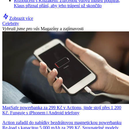
Rozloučení s Knížákem: Zdrcenou vdovu museli podpírat,
Klaus přiznal přání, aby jeho trápení už skončilo
Zobrazit více
Celebrity
Vybrali jsme pro vás
Magazíny a zajímavosti
MagSafe powerbanka za 299 Kč v Actionu, jinde stojí přes 1 200
Kč. Funguje s iPhonem i Android telefony
Action zařadil do nabídky bezdrátovou magnetickou powerbanku
Re-load s kapacitou 5 000 mAh za 299 Kč. Srovnatelné modely