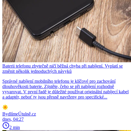
Baterii telefonu zbytečně ničí běžná chyba při nabíjení. Vyplatí se
změnit několik jednoduchých návyků
Správné nabíjení mobilního telefonu je klíčové pro zachování
dlouhověkosti baterie. Zjistěte, čeho se při nabíjení rozhodně
vyvarovat. V první řadě je důležité používat originální nabíjecí kabel
a adaptér, neboť ty jsou přesně navrženy pro specifické...
BydlímeÚtulně.cz
dnes, 04:27
2 min