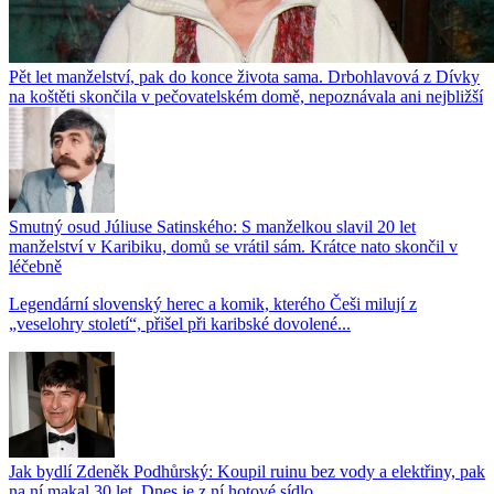
Pět let manželství, pak do konce života sama. Drbohlavová z Dívky
na koštěti skončila v pečovatelském domě, nepoznávala ani nejbližší
Smutný osud Júliuse Satinského: S manželkou slavil 20 let
manželství v Karibiku, domů se vrátil sám. Krátce nato skončil v
léčebně
Legendární slovenský herec a komik, kterého Češi milují z
„veselohry století“, přišel při karibské dovolené...
Jak bydlí Zdeněk Podhůrský: Koupil ruinu bez vody a elektřiny, pak
na ní makal 30 let. Dnes je z ní hotové sídlo