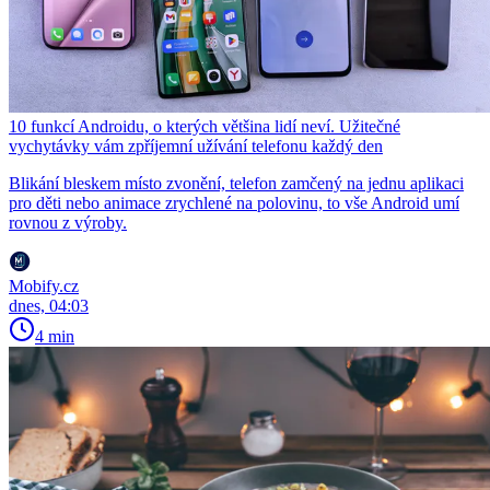
10 funkcí Androidu, o kterých většina lidí neví. Užitečné
vychytávky vám zpříjemní užívání telefonu každý den
Blikání bleskem místo zvonění, telefon zamčený na jednu aplikaci
pro děti nebo animace zrychlené na polovinu, to vše Android umí
rovnou z výroby.
Mobify.cz
dnes, 04:03
4 min