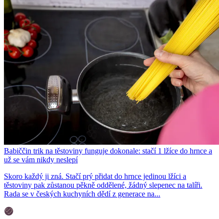
Babiččin trik na těstoviny funguje dokonale: stačí 1 lžíce do hrnce a
už se vám nikdy neslepí
Skoro každý ji zná. Stačí prý přidat do hrnce jedinou lžíci a
těstoviny pak zůstanou pěkně oddělené, žádný slepenec na talíři.
Rada se v českých kuchyních dědí z generace na...