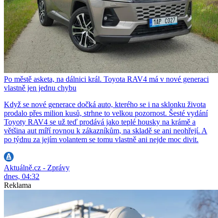
Po městě asketa, na dálnici král. Toyota RAV4 má v nové generaci
vlastně jen jednu chybu
Když se nové generace dočká auto, kterého se i na sklonku života
prodalo přes milion kusů, strhne to velkou pozornost. Šesté vydání
Toyoty RAV4 se už teď prodává jako teplé housky na krámě a
většina aut míří rovnou k zákazníkům, na skladě se ani neohřejí. A
po týdnu za jejím volantem se tomu vlastně ani nejde moc divit.
Aktuálně.cz - Zprávy
dnes, 04:32
Reklama