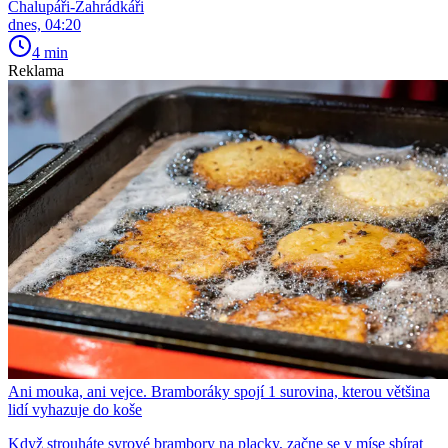
Chalupáři-Zahrádkáři
dnes, 04:20
4 min
Reklama
Ani mouka, ani vejce. Bramboráky spojí 1 surovina, kterou většina
lidí vyhazuje do koše
Když strouháte syrové brambory na placky, začne se v míse sbírat