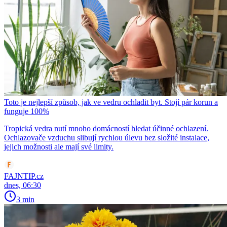
Toto je nejlepší způsob, jak ve vedru ochladit byt. Stojí pár korun a
funguje 100%
Tropická vedra nutí mnoho domácností hledat účinné ochlazení.
Ochlazovače vzduchu slibují rychlou úlevu bez složité instalace,
jejich možnosti ale mají své limity.
FAJNTIP.cz
dnes, 06:30
3 min