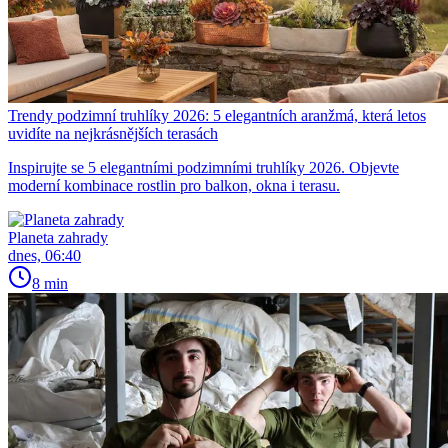
Trendy podzimní truhlíky 2026: 5 elegantních aranžmá, která letos
uvidíte na nejkrásnějších terasách
Inspirujte se 5 elegantními podzimními truhlíky 2026. Objevte
moderní kombinace rostlin pro balkon, okna i terasu.
Planeta zahrady
dnes, 06:40
8 min