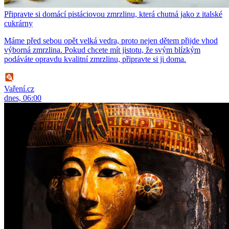
Připravte si domácí pistáciovou zmrzlinu, která chutná jako z italské
cukrárny
Máme před sebou opět velká vedra, proto nejen dětem přijde vhod
výborná zmrzlina. Pokud chcete mít jistotu, že svým blízkým
podáváte opravdu kvalitní zmrzlinu, připravte si ji doma.
Vaření.cz
dnes, 06:00