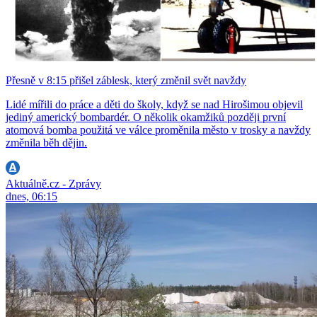
Přesně v 8:15 přišel záblesk, který změnil svět navždy
Lidé mířili do práce a děti do školy, když se nad Hirošimou objevil
jediný americký bombardér. O několik okamžiků později první
atomová bomba použitá ve válce proměnila město v trosky a navždy
změnila běh dějin.
Aktuálně.cz - Zprávy
dnes, 06:15