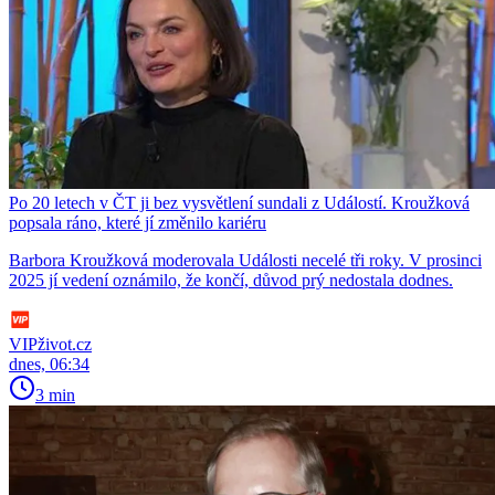
Po 20 letech v ČT ji bez vysvětlení sundali z Událostí. Kroužková
popsala ráno, které jí změnilo kariéru
Barbora Kroužková moderovala Události necelé tři roky. V prosinci
2025 jí vedení oznámilo, že končí, důvod prý nedostala dodnes.
VIPživot.cz
dnes, 06:34
3 min