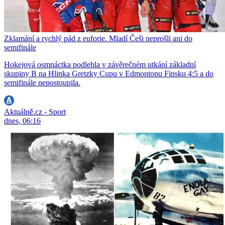
Zklamání a rychlý pád z euforie. Mladí Češi neprošli ani do
semifinále
Hokejová osmnáctka podlehla v závěrečném utkání základní
skupiny B na Hlinka Gretzky Cupu v Edmontonu Finsku 4:5 a do
semifinále nepostoupila.
Aktuálně.cz - Sport
dnes, 06:16