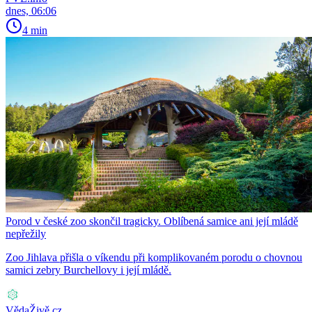
dnes, 06:06
4 min
Porod v české zoo skončil tragicky. Oblíbená samice ani její mládě
nepřežily
Zoo Jihlava přišla o víkendu při komplikovaném porodu o chovnou
samici zebry Burchellovy i její mládě.
VědaŽivě.cz