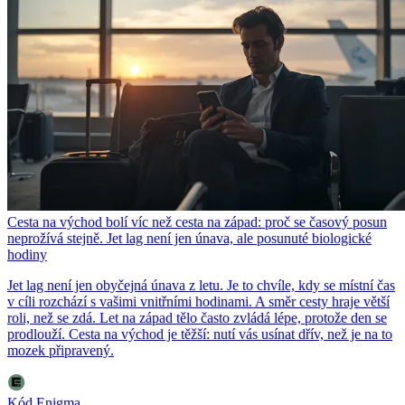
Cesta na východ bolí víc než cesta na západ: proč se časový posun
neprožívá stejně. Jet lag není jen únava, ale posunuté biologické
hodiny
Jet lag není jen obyčejná únava z letu. Je to chvíle, kdy se místní čas
v cíli rozchází s vašimi vnitřními hodinami. A směr cesty hraje větší
roli, než se zdá. Let na západ tělo často zvládá lépe, protože den se
prodlouží. Cesta na východ je těžší: nutí vás usínat dřív, než je na to
mozek připravený.
Kód Enigma