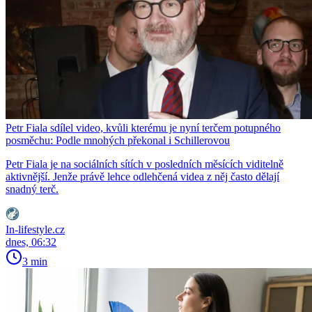
Petr Fiala sdílel video, kvůli kterému je nyní terčem potupného
posměchu: Podle mnohých překonal i Schillerovou
Petr Fiala je na sociálních sítích v posledních měsících viditelně
aktivnější. Jenže právě lehce odlehčená videa z něj často dělají
snadný terč.
In-lifestyle.cz
dnes, 06:32
3 min