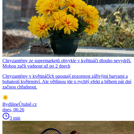
Chryzantémy ze supermarketů obvykle v květináči dlouho nevydrží.
Mohou začít vadnout už po 2 dnech
Chryzantémy v květináčích upoutají pozornost zářivými barvami a
bohatostí květenství. Ale většinou jde o rychlý efekt a během pár dní
začnou chřadnout.
BydlímeÚtulně.cz
dnes, 06:26
3 min