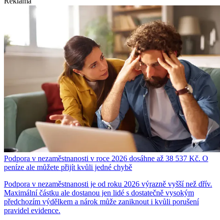
Reklama
Podpora v nezaměstnanosti v roce 2026 dosáhne až 38 537 Kč. O
peníze ale můžete přijít kvůli jedné chybě
Podpora v nezaměstnanosti je od roku 2026 výrazně vyšší než dřív.
Maximální částku ale dostanou jen lidé s dostatečně vysokým
předchozím výdělkem a nárok může zaniknout i kvůli porušení
pravidel evidence.