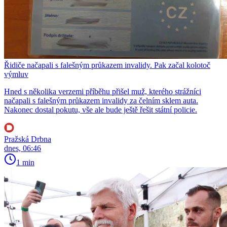
Řidiče načapali s falešným průkazem invalidy. Pak začal kolotoč
výmluv
Hned s několika verzemi příběhu přišel muž, kterého strážníci
načapali s falešným průkazem invalidy za čelním sklem auta.
Nakonec dostal pokutu, vše ale bude ještě řešit státní policie.
Pražská Drbna
dnes, 06:46
1 min