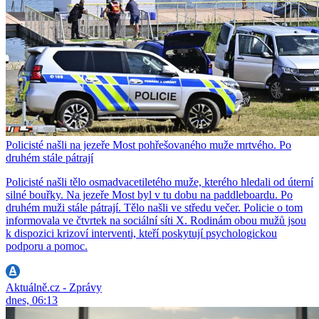
Policisté našli na jezeře Most pohřešovaného muže mrtvého. Po
druhém stále pátrají
Policisté našli tělo osmadvacetiletého muže, kterého hledali od úterní
silné bouřky. Na jezeře Most byl v tu dobu na paddleboardu. Po
druhém muži stále pátrají. Tělo našli ve středu večer. Policie o tom
informovala ve čtvrtek na sociální síti X. Rodinám obou mužů jsou
k dispozici krizoví interventi, kteří poskytují psychologickou
podporu a pomoc.
Aktuálně.cz - Zprávy
dnes, 06:13