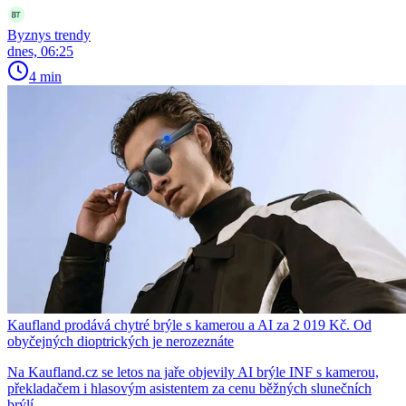
Byznys trendy
dnes, 06:25
4 min
Kaufland prodává chytré brýle s kamerou a AI za 2 019 Kč. Od
obyčejných dioptrických je nerozeznáte
Na Kaufland.cz se letos na jaře objevily AI brýle INF s kamerou,
překladačem i hlasovým asistentem za cenu běžných slunečních
brýlí.