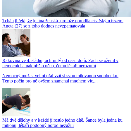
Tchán jí řekl, že je líná ženská, protože porodila císařským řezem.
Aneta (27) se z toho dodnes nevzpamatovala
Rakovina ve 4. stádiu, ochrnutý od pasu dolů. Zach se oženil v
nemocnici a pak přišlo něco, čemu lékaři nerozumí
Nemocný muž si velmi přál vzít si svou milovanou snoubenku.
Tento počin pro ně ovšem znamenal mnohem víc,...
Má dvě dělohy a v každé jí rostlo jedno dítě. Šance byla jedna ku
milionu, lékaři podobný porod nezažili