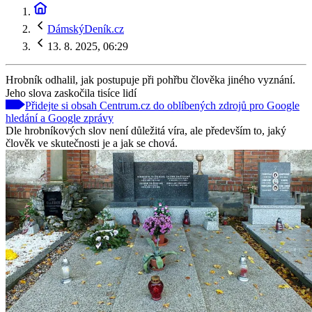
DámskýDeník.cz
13. 8. 2025, 06:29
Hrobník odhalil, jak postupuje při pohřbu člověka jiného vyznání.
Jeho slova zaskočila tisíce lidí
Přidejte si obsah Centrum.cz do oblíbených zdrojů pro Google
hledání a Google zprávy
Dle hrobníkových slov není důležitá víra, ale především to, jaký
člověk ve skutečnosti je a jak se chová.