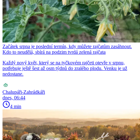
Začátek srpna je poslední termín, kdy můžete rajčatům zasáhnout.
Kdo to neudělá, sbírá na podzim tvrdá zelená rajčata
Každý nový květ, který se na tyčkovém rajčeti otevře v srpnu,
potřebuje ještě šest až osm týdnů do zralého plodu. Venku je už
nedostane.
Chalupáři-Zahrádkáři
dnes, 06:44
4 min