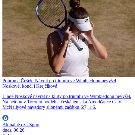
Pohroma Češek. Návrat po triumfu ve Wimbledonu nevyšel
Noskové, končí i Krejčíková
Lindě Noskové návrat na kurty po triumfu ve Wimbledonu nevyšel.
Na betonu v Torontu podlehla česká tenistka Američance Caty
McNallyové navzdory slibnému začátku 6:7, 1:6.
Aktuálně.cz - Sport
dnes, 06:26