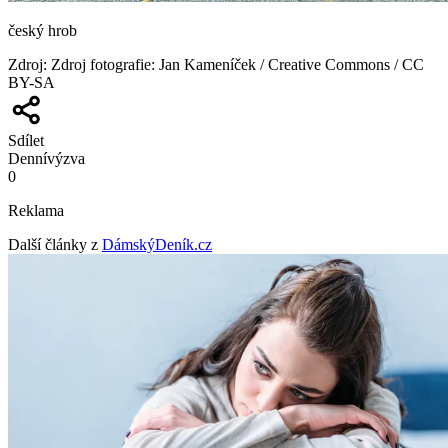
český hrob
Zdroj
:
Zdroj fotografie: Jan Kameníček / Creative Commons / CC
BY-SA
Sdílet
Denní
výzva
0
Reklama
Další články z
DámskýDeník.cz