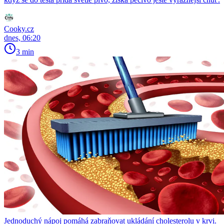
Cooky.cz
dnes, 06:20
3 min
Jednoduchý nápoj pomáhá zabraňovat ukládání cholesterolu v krvi.