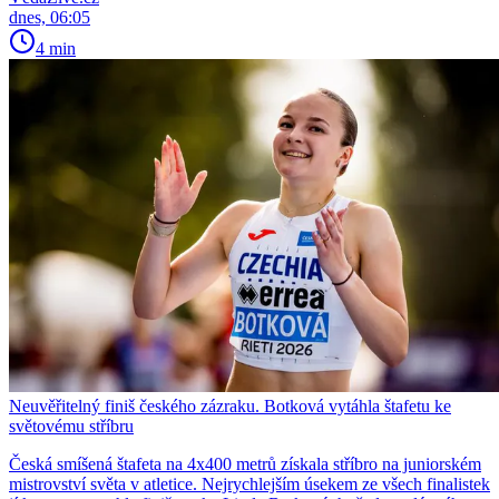
dnes, 06:05
4 min
Neuvěřitelný finiš českého zázraku. Botková vytáhla štafetu ke
světovému stříbru
Česká smíšená štafeta na 4x400 metrů získala stříbro na juniorském
mistrovství světa v atletice. Nejrychlejším úsekem ze všech finalistek