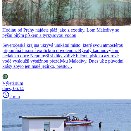
Hodinu od Prahy najdete pláž jako z exotiky. Lom Maledivy se
pyšní bílým pískem a tyrkysovou vodou
Severočeská krajina ukrývá unikátní místo, které svou atmosférou
připomíná luxusní exotickou dovolenou. Bývalý kaolinový lom
nedaleko obce Nepomyšl si díky zářivě bílému písku a azurové
vodě vysloužil výstižnou přezdívku Maledivy. Dnes už z původní
krásy zbylo jen malé jezírko, přesto…
Výletárium
dnes, 06:14
2 min