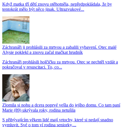
Když matka tří dětí znovu otěhotněla, nepředpokládala, že by
tentokrát mělo být něco jinak. Ultrazvukové...
Záchranáři ji prohlásili za mrtvou a zabalili vybavení. Otec malé
Alysie poklekl a znovu začal mačkat hrudník
Záchranáři prohlásili holčičku za mrtvou. Otec se nechtěl vzdát a
pokračoval v resuscitaci. To, co...
Zlomila si nohu a dcera poprvé vešla do jejího domu. Co tam paní
Marie (89) ukrývala roky, rodina netušila
S přibývajícím věkem lidé mají vrtochy, které si nedají snadno
vymluvit. Své o tom ví rodina seniorky,...