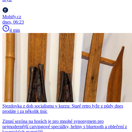
Mobify.cz
dnes, 06:23
4 min
Sjezdovka z dob socialismu v kurzu: Staré retro lyže z půdy dnes
prodáte i za několik tisíc
Zimní sezóna na horách je pro mnohé synonymem pro
nejmodernější carvingové speciálky, helmy s bluetooth a oblečení z
kosmických materiálů.