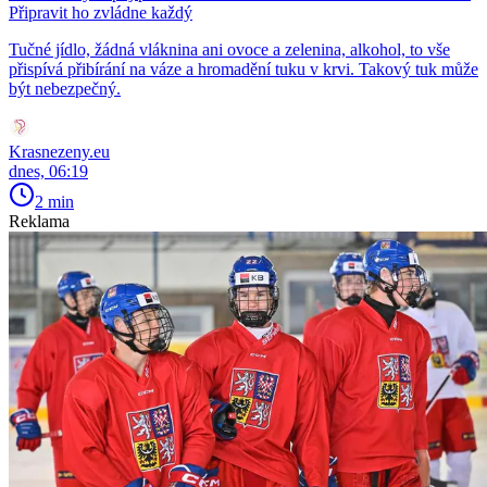
Připravit ho zvládne každý
Tučné jídlo, žádná vláknina ani ovoce a zelenina, alkohol, to vše
přispívá přibírání na váze a hromadění tuku v krvi. Takový tuk může
být nebezpečný.
Krasnezeny.eu
dnes, 06:19
2 min
Reklama