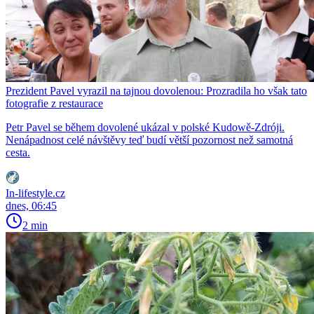
Prezident Pavel vyrazil na tajnou dovolenou: Prozradila ho však tato
fotografie z restaurace
Petr Pavel se během dovolené ukázal v polské Kudowě-Zdróji.
Nenápadnost celé návštěvy teď budí větší pozornost než samotná
cesta.
In-lifestyle.cz
dnes, 06:45
2 min