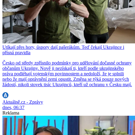
Utíkají přes hory, úspory dají pašerákům. Teď čekají Ukrajince i
přísná pravidla
Česko od středy zpřísnilo podmínky pro udělování dočasné ochrany
občanům Ukrajiny. Nově ji nezískají ti, kteří podle ukrajinského
práva podléhají vojenským povinnostem a nedoloží, že je splnili
nebo že mají oprávnění zemi opustit. Změna se týká pouze nových
žádostí, nikoli stovek tisíc Ukrajinců, kteří už ochranu v Česku mají.
Aktuálně.cz - Zprávy
dnes, 06:37
Reklama