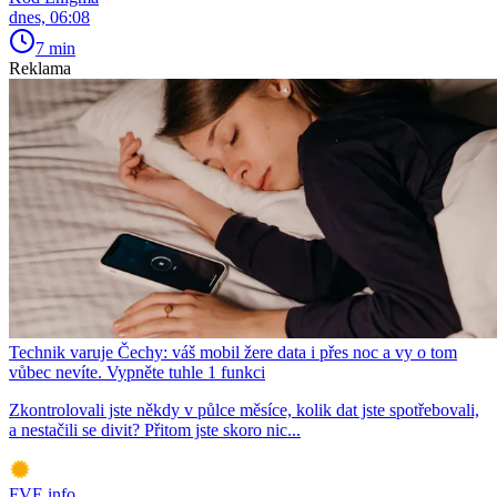
dnes, 06:08
7 min
Reklama
Technik varuje Čechy: váš mobil žere data i přes noc a vy o tom
vůbec nevíte. Vypněte tuhle 1 funkci
Zkontrolovali jste někdy v půlce měsíce, kolik dat jste spotřebovali,
a nestačili se divit? Přitom jste skoro nic...
FVE.info