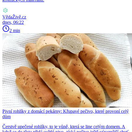
VědaŽivě.cz
dnes, 06:22
2 min
Pivní rohlíky z domácí pekárny: Křupavé pečivo, které provoní celý
dům
Čerstvě upečené rohlíky, to je vůně, která se line celým domem. A
když se do těsta přidá světlé pivo, získá pečivo ještě výraznější chuť.