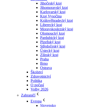
Jihočeský kraj
Jihomoravský kraj
Karlovarský kraj
Kraj Vysočina
Králověhradecký kraj
Liberecký kraj
Moravskoslezský kraj
Olomoucký kraj
Pardubický kraj
Plzeňský kraj
Středočeský kraj
Ústecký kraj
Zlínský kraj
Praha
Brno
Ostrava
Školství
Zdravotnictví
Politika
O počasí
Volby 2026
Zahraničí
Evropa
Slovensko