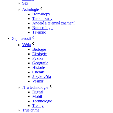
Sex
Astrologie
Horoskopy
Tarot a karty
Andělé a tajemná znamení
Numerologie
Tajemno
Zajímavosti
Věda
Biologie
Ekologie
Fyzika
Geografie
Historie
Chemie
Jazykověda
Vesmír
IT a technologie
Digital
Mobil
Technologie
Trendy
True crime