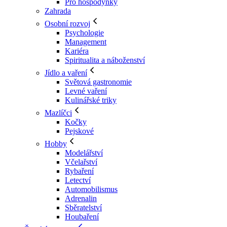
Pro hospodyňky
Zahrada
Osobní rozvoj
Psychologie
Management
Kariéra
Spiritualita a náboženství
Jídlo a vaření
Světová gastronomie
Levné vaření
Kulinářské triky
Mazlíčci
Kočky
Pejskové
Hobby
Modelářství
Včelařství
Rybaření
Letectví
Automobilismus
Adrenalin
Sběratelství
Houbaření