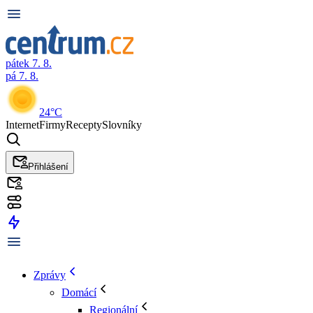
pátek 7. 8.
pá 7. 8.
24°C
Internet
Firmy
Recepty
Slovníky
Přihlášení
Zprávy
Domácí
Regionální