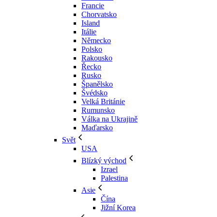
Francie
Chorvatsko
Island
Itálie
Německo
Polsko
Rakousko
Řecko
Rusko
Španělsko
Švédsko
Velká Británie
Rumunsko
Válka na Ukrajině
Maďarsko
Svět
USA
Blízký východ
Izrael
Palestina
Asie
Čína
Jižní Korea