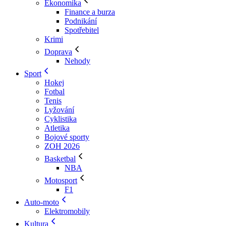
Ekonomika
Finance a burza
Podnikání
Spotřebitel
Krimi
Doprava
Nehody
Sport
Hokej
Fotbal
Tenis
Lyžování
Cyklistika
Atletika
Bojové sporty
ZOH 2026
Basketbal
NBA
Motosport
F1
Auto-moto
Elektromobily
Kultura