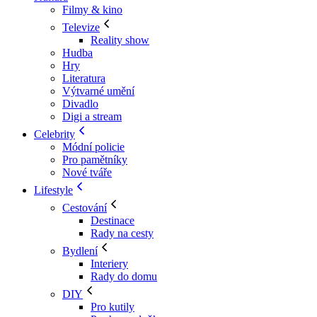
Filmy & kino
Televize
Reality show
Hudba
Hry
Literatura
Výtvarné umění
Divadlo
Digi a stream
Celebrity
Módní policie
Pro pamětníky
Nové tváře
Lifestyle
Cestování
Destinace
Rady na cesty
Bydlení
Interiery
Rady do domu
DIY
Pro kutily