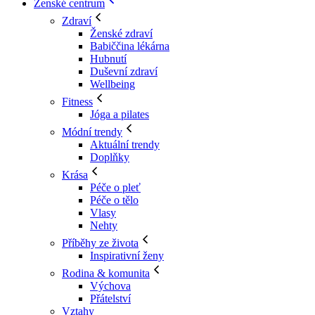
Ženské centrum
Zdraví
Ženské zdraví
Babiččina lékárna
Hubnutí
Duševní zdraví
Wellbeing
Fitness
Jóga a pilates
Módní trendy
Aktuální trendy
Doplňky
Krása
Péče o pleť
Péče o tělo
Vlasy
Nehty
Příběhy ze života
Inspirativní ženy
Rodina & komunita
Výchova
Přátelství
Vztahy