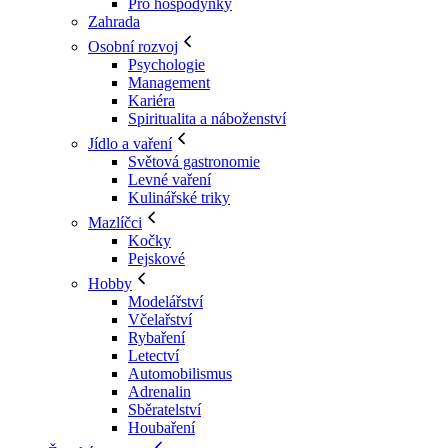
Pro hospodyňky
Zahrada
Osobní rozvoj
Psychologie
Management
Kariéra
Spiritualita a náboženství
Jídlo a vaření
Světová gastronomie
Levné vaření
Kulinářské triky
Mazlíčci
Kočky
Pejskové
Hobby
Modelářství
Včelařství
Rybaření
Letectví
Automobilismus
Adrenalin
Sběratelství
Houbaření