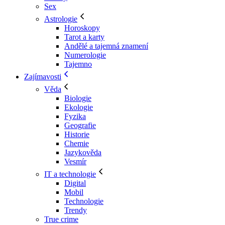
Sex
Astrologie
Horoskopy
Tarot a karty
Andělé a tajemná znamení
Numerologie
Tajemno
Zajímavosti
Věda
Biologie
Ekologie
Fyzika
Geografie
Historie
Chemie
Jazykověda
Vesmír
IT a technologie
Digital
Mobil
Technologie
Trendy
True crime