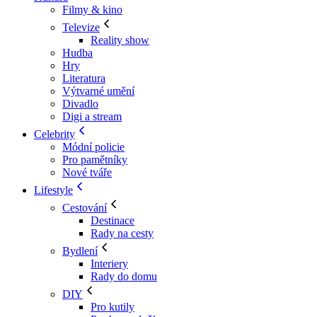
Filmy & kino
Televize
Reality show
Hudba
Hry
Literatura
Výtvarné umění
Divadlo
Digi a stream
Celebrity
Módní policie
Pro pamětníky
Nové tváře
Lifestyle
Cestování
Destinace
Rady na cesty
Bydlení
Interiery
Rady do domu
DIY
Pro kutily