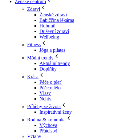
Ženské centrum
Zdraví
Ženské zdraví
Babiččina lékárna
Hubnutí
Duševní zdraví
Wellbeing
Fitness
Jóga a pilates
Módní trendy
Aktuální trendy
Doplňky
Krása
Péče o pleť
Péče o tělo
Vlasy
Nehty
Příběhy ze života
Inspirativní ženy
Rodina & komunita
Výchova
Přátelství
Vztahy