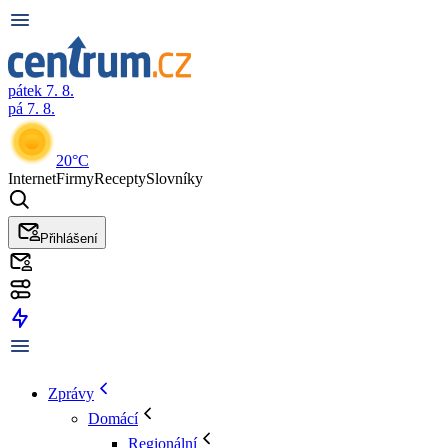
pátek 7. 8.
pá 7. 8.
20°C
Internet
Firmy
Recepty
Slovníky
Přihlášení
Zprávy
Domácí
Regionální