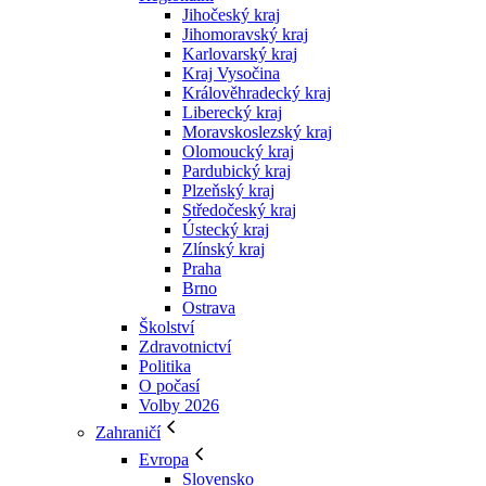
Jihočeský kraj
Jihomoravský kraj
Karlovarský kraj
Kraj Vysočina
Králověhradecký kraj
Liberecký kraj
Moravskoslezský kraj
Olomoucký kraj
Pardubický kraj
Plzeňský kraj
Středočeský kraj
Ústecký kraj
Zlínský kraj
Praha
Brno
Ostrava
Školství
Zdravotnictví
Politika
O počasí
Volby 2026
Zahraničí
Evropa
Slovensko