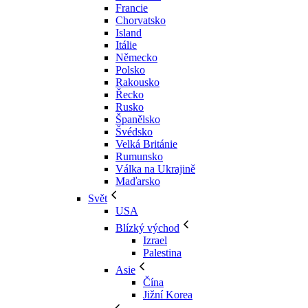
Francie
Chorvatsko
Island
Itálie
Německo
Polsko
Rakousko
Řecko
Rusko
Španělsko
Švédsko
Velká Británie
Rumunsko
Válka na Ukrajině
Maďarsko
Svět
USA
Blízký východ
Izrael
Palestina
Asie
Čína
Jižní Korea