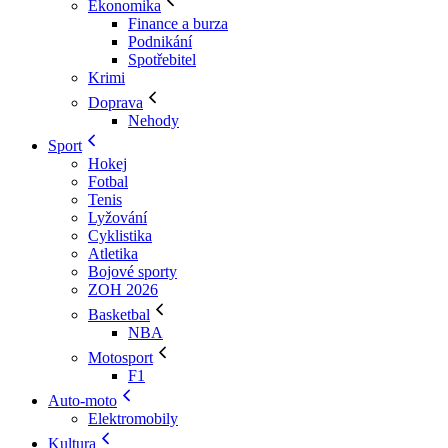
Ekonomika
Finance a burza
Podnikání
Spotřebitel
Krimi
Doprava
Nehody
Sport
Hokej
Fotbal
Tenis
Lyžování
Cyklistika
Atletika
Bojové sporty
ZOH 2026
Basketbal
NBA
Motosport
F1
Auto-moto
Elektromobily
Kultura