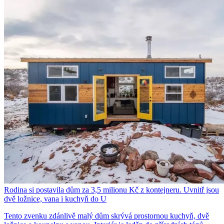
Rodina si postavila dům za 3,5 milionu Kč z kontejneru. Uvnitř jsou
dvě ložnice, vana i kuchyň do U
Tento zvenku zdánlivě malý dům skrývá prostornou kuchyň, dvě