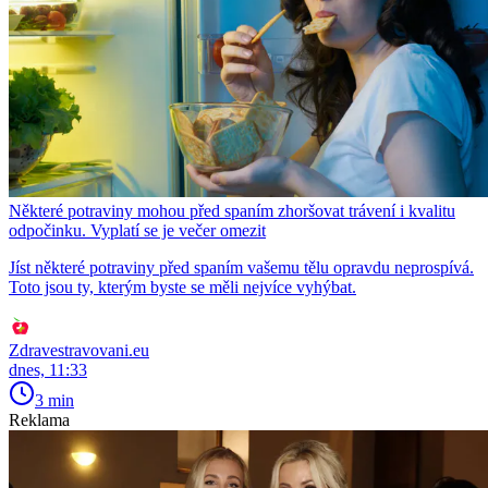
Některé potraviny mohou před spaním zhoršovat trávení i kvalitu
odpočinku. Vyplatí se je večer omezit
Jíst některé potraviny před spaním vašemu tělu opravdu neprospívá.
Toto jsou ty, kterým byste se měli nejvíce vyhýbat.
Zdravestravovani.eu
dnes, 11:33
3 min
Reklama