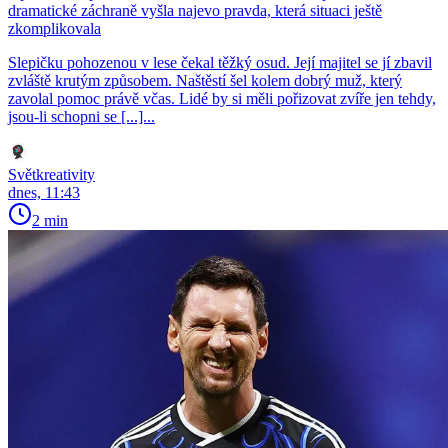
dramatické záchraně vyšla najevo pravda, která situaci ještě
zkomplikovala
Slepičku pohozenou v lese čekal těžký osud. Její majitel se jí zbavil
zvláště krutým způsobem. Naštěstí šel kolem dobrý muž, který
zavolal pomoc právě včas. Lidé by si měli pořizovat zvíře jen tehdy,
jsou-li schopni se [...]...
Světkreativity
dnes, 11:43
2 min