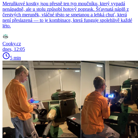
Meruňkové kostky jsou přesně ten typ moučníku, který vypadá
nenápadně, ale u stolu způsobí hotový poprask. Šťavnatá náplň z
čerstvých meruněk, vláčné těsto se smetanou a lehká chuť, která
není přeslazená — to je kombinace, která funguje spolehlivě každé
léto.
Cooky.cz
dnes, 12:05
5 min