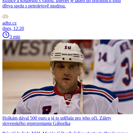
ložnice a koupelnu s vanou. Interiér je laděn do přírodních tónů
dřeva spolu s petrolejově modrou.
adbz.cz
dnes, 12:20
3 min
Holkám dával 500 euro a já to udělala pro jeho oči. Zálety
slovenského reprezentanta Gáboríka