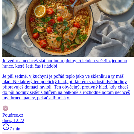
Je vedro a nechceš stát hodinu u plotny: 5 letních večeří z jednoho
hrnce, které šetří čas i nádobí
Je půl sedmé, v kuchyni je pořád teplo jako ve skleníku a ty máš
hlad. Ne takový ten poetický hlad, při kterém s radostí dvě hodiny
připravuješ domácí ravioli. Ten obyčejný, protivný hlad, kdy chceš
do půl hodiny sedět s talířem na balkoně a rozhodně potom nechceš
mýt hrnec, pánev, pekáč a tři misky.
Poudree.cz
dnes, 12:22
7 min