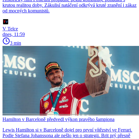
krutou realitou doby. Zákulisí natáčení odkrývá kruté zranění i zákaz
od mocných komunistů.
V Telce
dnes, 11:59
3 min
Hamilton v Barceloně předvedl výkon pravého šampiona
Lewis Hamilton si v Barceloně dojel pro první vítězství ve Ferrari.
Podle Stefana Johanssona ale nešlo jen o strategii. Brit prý přesně