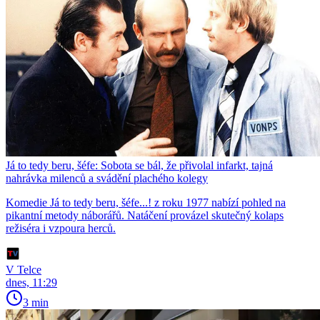
Já to tedy beru, šéfe: Sobota se bál, že přivolal infarkt, tajná
nahrávka milenců a svádění plachého kolegy
Komedie Já to tedy beru, šéfe...! z roku 1977 nabízí pohled na
pikantní metody náborářů. Natáčení provázel skutečný kolaps
režiséra i vzpoura herců.
V Telce
dnes, 11:29
3 min