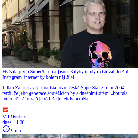
Hvězda první SuperStar má jasno: Kdyby tehdy existoval dnešní
Instagram, internet by kolem něj šílel
Julián Záhorovský, finalista první české SuperStar z roku 2004,
tvrdí, že jeho generace soutěžících by s dnešními sítěmi „bourala
internet“. Zároveň je rád, že je tehdy neměla.
VIPživot.cz
dnes, 11:28
3 min