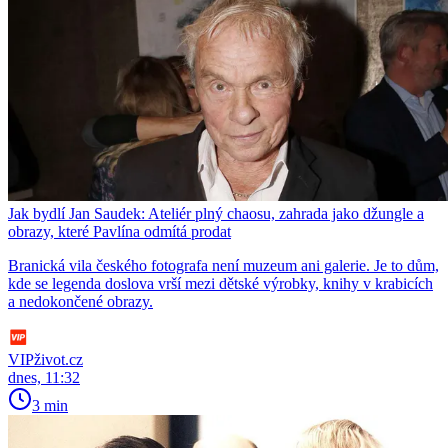
Jak bydlí Jan Saudek: Ateliér plný chaosu, zahrada jako džungle a
obrazy, které Pavlína odmítá prodat
Branická vila českého fotografa není muzeum ani galerie. Je to dům,
kde se legenda doslova vrší mezi dětské výrobky, knihy v krabicích
a nedokončené obrazy.
VIPživot.cz
dnes, 11:32
3 min