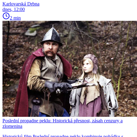
Karlovarská Drbna
dnes, 12:00
2 min
Poslední propadne peklu: Historická přesnost, zásah cenzury a
zlomenina
Historický film Poslední propadne peklu kombinuje pohádku s