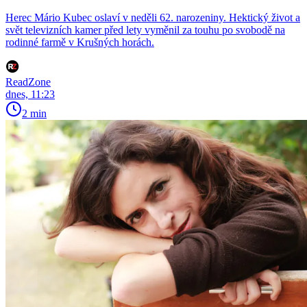
Herec Mário Kubec oslaví v neděli 62. narozeniny. Hektický život a
svět televizních kamer před lety vyměnil za touhu po svobodě na
rodinné farmě v Krušných horách.
ReadZone
dnes, 11:23
2 min