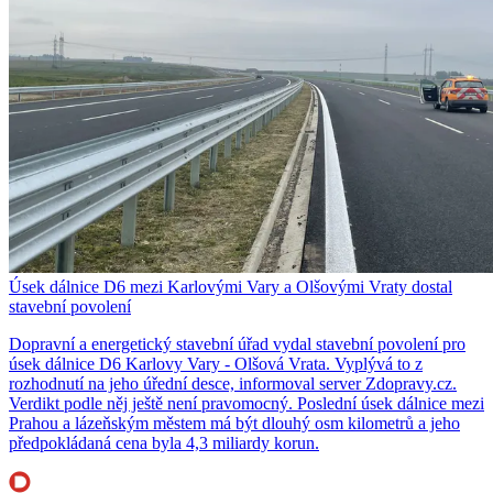
Úsek dálnice D6 mezi Karlovými Vary a Olšovými Vraty dostal
stavební povolení
Dopravní a energetický stavební úřad vydal stavební povolení pro
úsek dálnice D6 Karlovy Vary - Olšová Vrata. Vyplývá to z
rozhodnutí na jeho úřední desce, informoval server Zdopravy.cz.
Verdikt podle něj ještě není pravomocný. Poslední úsek dálnice mezi
Prahou a lázeňským městem má být dlouhý osm kilometrů a jeho
předpokládaná cena byla 4,3 miliardy korun.