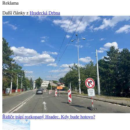
Reklama
Další články z
Hradecká Drbna
Řidiče trápí rozkopaný Hradec. Kdy bude hotovo?