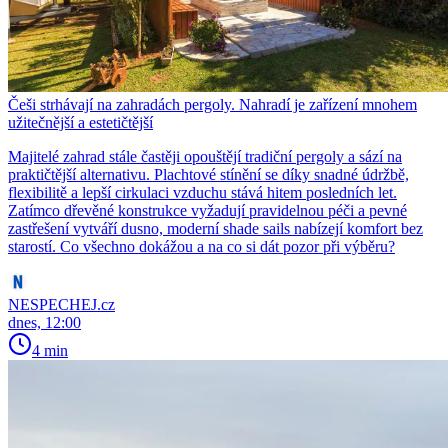
Češi strhávají na zahradách pergoly. Nahradí je zařízení mnohem
užitečnější a estetičtější
Majitelé zahrad stále častěji opouštějí tradiční pergoly a sází na
praktičtější alternativu. Plachtové stínění se díky snadné údržbě,
flexibilitě a lepší cirkulaci vzduchu stává hitem posledních let.
Zatímco dřevěné konstrukce vyžadují pravidelnou péči a pevné
zastřešení vytváří dusno, moderní shade sails nabízejí komfort bez
starostí. Co všechno dokážou a na co si dát pozor při výběru?
NESPECHEJ.cz
dnes, 12:00
4 min