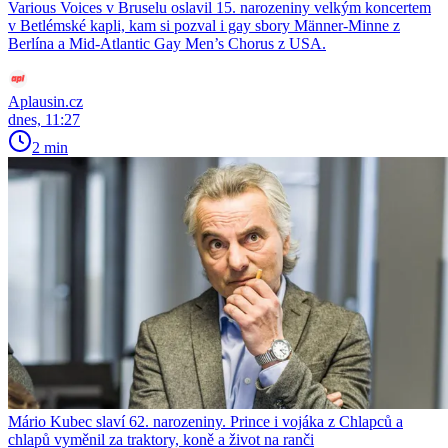
Various Voices v Bruselu oslavil 15. narozeniny velkým koncertem
v Betlémské kapli, kam si pozval i gay sbory Männer-Minne z
Berlína a Mid-Atlantic Gay Men’s Chorus z USA.
Aplausin.cz
dnes, 11:27
2 min
Mário Kubec slaví 62. narozeniny. Prince i vojáka z Chlapců a
chlapů vyměnil za traktory, koně a život na ranči