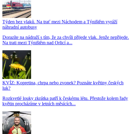
Týden bez vlaků. Na trať mezi Náchodem a Týništěm vyráží
náhradní autobusy
Dorazíte na nádraží s tím, že za chvíli přijede vlak. Jenže nepřijede.
Na trati mezi Týništěm nad Orlicí a...
KVÍZ: Kopretina, chrpa nebo zvonek? Poznáte květiny českých
luk?
Rozkvetlé louky zkrátka patří k českému létu. Přestože kolem řady
květin procházíme v letních měsících...