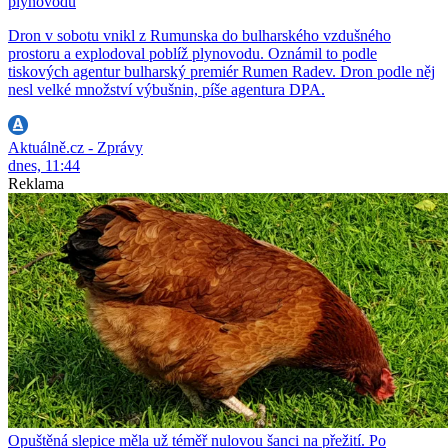
plynovodu
Dron v sobotu vnikl z Rumunska do bulharského vzdušného
prostoru a explodoval poblíž plynovodu. Oznámil to podle
tiskových agentur bulharský premiér Rumen Radev. Dron podle něj
nesl velké množství výbušnin, píše agentura DPA.
Aktuálně.cz - Zprávy
dnes, 11:44
Reklama
Opuštěná slepice měla už téměř nulovou šanci na přežití. Po