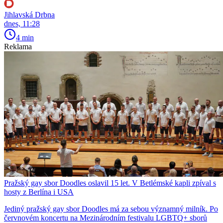
Jihlavská Drbna
dnes, 11:28
4 min
Reklama
Pražský gay sbor Doodles oslavil 15 let. V Betlémské kapli zpíval s
hosty z Berlína i USA
Jediný pražský gay sbor Doodles má za sebou významný milník. Po
červnovém koncertu na Mezinárodním festivalu LGBTQ+ sborů