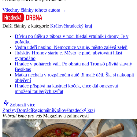
Všechny články tohoto autora →
Další články z kategorie
Králověhradecký kraj
Dívku po útěku z tábora v noci hledal vrtulník i drony. Je v
pořádku
Vedra udeří naplno. Nemocnice varuje, město zalévá zeleň
Jiráskův Hronov startuje. Město je plné, ubytování hlásí
vyprodáno
Hradec v pohárech válí. Po obratu nad Tromsö přivítá slavný
Besiktas
Matka nechala v rozpáleném autě tři malé děti. Šla si nakoupit
oblečení
Hradec přispívá na kastraci koček, chce dál omezovat
množení toulavých zvířat
Zobrazit více
Zprávy
Domácí
Regionální
Králověhradecký kraj
Vybrali jsme pro vás
Magazíny a zajímavosti