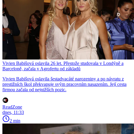
Vivien Babišová oslavila 26 let. Přestože studovala v Londýně a
Barceloně, začala v Agrofertu od základů
Vivien Babišová oslavila šestadvacáté narozeniny a po návratu z
prestižních škol překvapuje svým pracovním nasazením. Její cesta
firmou začala od nejnižších pozic.
ReadZone
dnes, 11:33
2 min