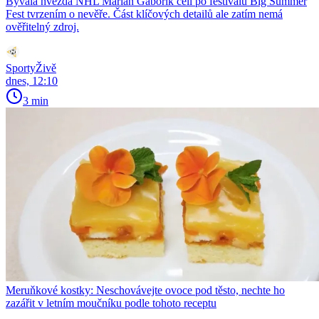
Bývalá hvězda NHL Marián Gáborík čelí po festivalu Big Summer
Fest tvrzením o nevěře. Část klíčových detailů ale zatím nemá
ověřitelný zdroj.
SportyŽivě
dnes, 12:10
3 min
Meruňkové kostky: Neschovávejte ovoce pod těsto, nechte ho
zazářit v letním moučníku podle tohoto receptu