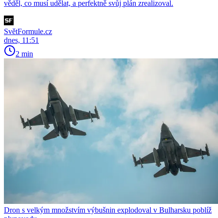
věděl, co musí udělat, a perfektně svůj plán zrealizoval.
SvětFormule.cz
dnes, 11:51
2 min
Dron s velkým množstvím výbušnin explodoval v Bulharsku poblíž