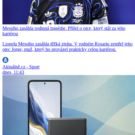
Messiho zasáhla rodinná tragédie. Přišel o otce, který stál za jeho
kariérou
Lionela Messiho zasáhla těžká ztráta. V rodném Rosariu zemřel jeho
otec Jorge, muž, který ho provázel prakticky celou kariérou.
Aktuálně.cz - Sport
dnes, 11:43