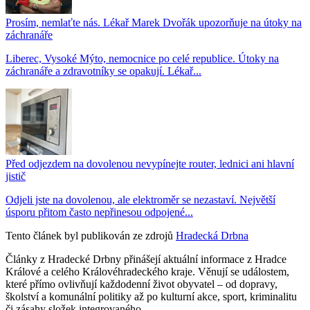
Prosím, nemlaťte nás. Lékař Marek Dvořák upozorňuje na útoky na
záchranáře
Liberec, Vysoké Mýto, nemocnice po celé republice. Útoky na
záchranáře a zdravotníky se opakují. Lékař...
Před odjezdem na dovolenou nevypínejte router, lednici ani hlavní
jistič
Odjeli jste na dovolenou, ale elektroměr se nezastaví. Největší
úsporu přitom často nepřinesou odpojené...
Tento článek byl publikován ze zdrojů
Hradecká Drbna
Články z Hradecké Drbny přinášejí aktuální informace z Hradce
Králové a celého Královéhradeckého kraje. Věnují se událostem,
které přímo ovlivňují každodenní život obyvatel – od dopravy,
školství a komunální politiky až po kulturní akce, sport, kriminalitu
či zásahy složek integrovaného...