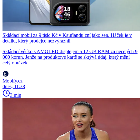
Skládací mobil za 9 tisíc Kč v Kauflandu zní jako sen. Háček je v
detailu, který prodejce nezvýraznil
Skládací véčko s AMOLED displejem a 12 GB RAM za necelých 9
000 korun. Jenže na produktové kartě se skrývá údaj, který mění
celý obrázek.
Mobify.cz
dnes, 11:38
3 min