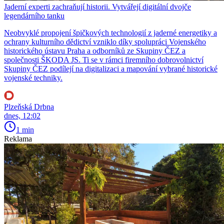
Jaderní experti zachraňují historii. Vytvářejí digitální dvojče
legendárního tanku
Neobvyklé propojení špičkových technologií z jaderné energetiky a
ochrany kulturního dědictví vzniklo díky spolupráci Vojenského
historického ústavu Praha a odborníků ze Skupiny ČEZ a
společnosti ŠKODA JS. Ti se v rámci firemního dobrovolnictví
Skupiny ČEZ podílejí na digitalizaci a mapování vybrané historické
vojenské techniky.
Plzeňská Drbna
dnes, 12:02
1 min
Reklama