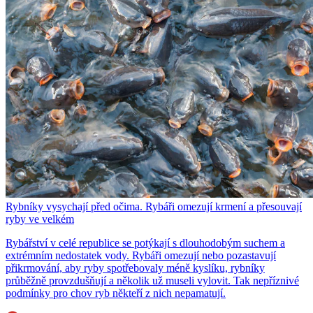
Rybníky vysychají před očima. Rybáři omezují krmení a přesouvají
ryby ve velkém
Rybářství v celé republice se potýkají s dlouhodobým suchem a
extrémním nedostatek vody. Rybáři omezují nebo pozastavují
přikrmování, aby ryby spotřebovaly méně kyslíku, rybníky
průběžně provzdušňují a několik už museli vylovit. Tak nepříznivé
podmínky pro chov ryb někteří z nich nepamatují.