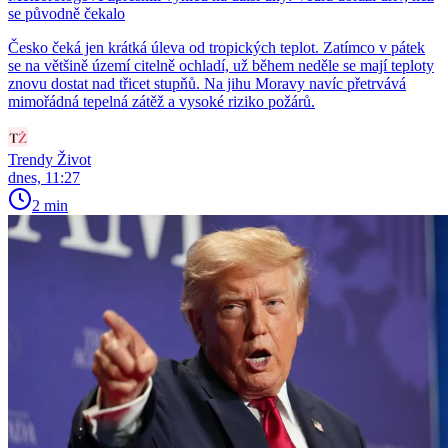
se původně čekalo
Česko čeká jen krátká úleva od tropických teplot. Zatímco v pátek
se na většině území citelně ochladí, už během neděle se mají teploty
znovu dostat nad třicet stupňů. Na jihu Moravy navíc přetrvává
mimořádná tepelná zátěž a vysoké riziko požárů.
Trendy Život
dnes, 11:27
2 min