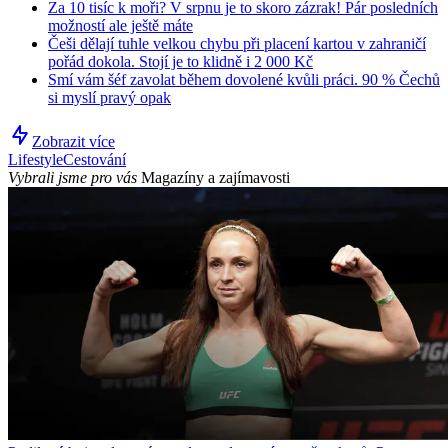
Za 10 tisíc k moři? V srpnu je to skoro zázrak! Pár posledních
možností ale ještě máte
Češi dělají tuhle velkou chybu při placení kartou v zahraničí
pořád dokola. Stojí je to klidně i 2 000 Kč
Smí vám šéf zavolat během dovolené kvůli práci. 90 % Čechů
si myslí pravý opak
Zobrazit více
Lifestyle
Cestování
Vybrali jsme pro vás
Magazíny a zajímavosti