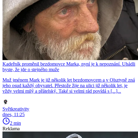
Kadeřník proměnil bezdomovce Marka, nyní je k nepoznání. Uhádli
byste, že jde o stejného muže
Muž jménem Mark je již několik let bezdomovcem a v Olsztyně zná
jeho osud každý obyvatel. Přestože žije na ulici již několik let, je
vždy velmi milý a přátelský. Také si velmi rád povídá s [...]...
Světkreativity
dnes, 11:25
2 min
Reklama