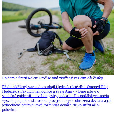
Epidemie úrazů kolen: Proč se trhá zkřížený vaz čím dál častěji
Přední zkřížený vaz si dnes trhají i jedenáctileté děti. Ortoped Filip
Hudeček z Fakultní nemocnice u svaté Anny v Brně mluví o
skutečné epidemii – a v Longevity podcastu Hospodářských novin
vysvětluje, proč čísla rostou, proč jsou nejvíc ohrožená děvčata a jak
jednoduchá pětiminutová rozcvička dokáže riziko snížit až o
polovinu.