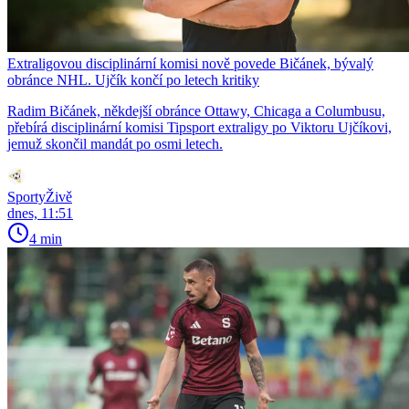
Extraligovou disciplinární komisi nově povede Bičánek, bývalý
obránce NHL. Ujčík končí po letech kritiky
Radim Bičánek, někdejší obránce Ottawy, Chicaga a Columbusu,
přebírá disciplinární komisi Tipsport extraligy po Viktoru Ujčíkovi,
jemuž skončil mandát po osmi letech.
SportyŽivě
dnes, 11:51
4 min