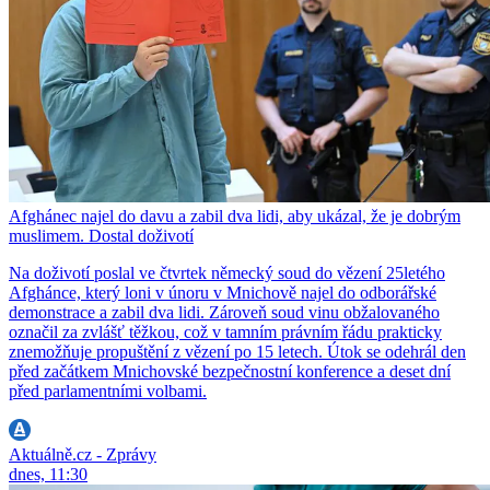
Afghánec najel do davu a zabil dva lidi, aby ukázal, že je dobrým
muslimem. Dostal doživotí
Na doživotí poslal ve čtvrtek německý soud do vězení 25letého
Afghánce, který loni v únoru v Mnichově najel do odborářské
demonstrace a zabil dva lidi. Zároveň soud vinu obžalovaného
označil za zvlášť těžkou, což v tamním právním řádu prakticky
znemožňuje propuštění z vězení po 15 letech. Útok se odehrál den
před začátkem Mnichovské bezpečnostní konference a deset dní
před parlamentními volbami.
Aktuálně.cz - Zprávy
dnes, 11:30