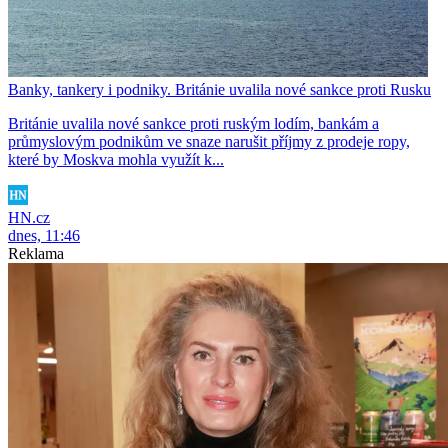
Banky, tankery i podniky. Británie uvalila nové sankce proti Rusku
Británie uvalila nové sankce proti ruským lodím, bankám a
průmyslovým podnikům ve snaze narušit příjmy z prodeje ropy,
které by Moskva mohla využít k...
HN.cz
dnes, 11:46
Reklama