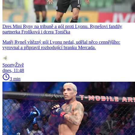
Dres Mini Ryny na tribuně a gól proti Lyonu. Rynešovi fandily
partnerka Frolíková i dcera Tonička
Matěj Ryneš vítězný gól Lyonu nedal, udělal něco cennějšího:
vyrovnal a připravil rozhodující branku Mercada.
SportyŽivě
dnes, 11:48
3 min