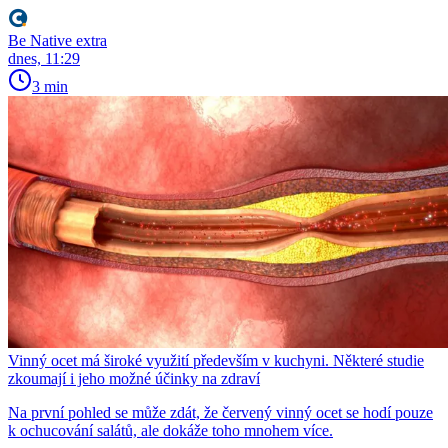
Be Native extra
dnes, 11:29
3 min
Vinný ocet má široké využití především v kuchyni. Některé studie
zkoumají i jeho možné účinky na zdraví
Na první pohled se může zdát, že červený vinný ocet se hodí pouze
k ochucování salátů, ale dokáže toho mnohem více.