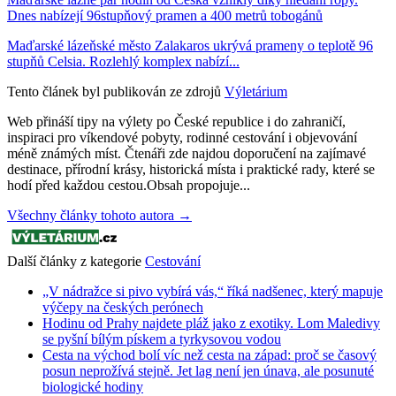
Dnes nabízejí 96stupňový pramen a 400 metrů tobogánů
Maďarské lázeňské město Zalakaros ukrývá prameny o teplotě 96
stupňů Celsia. Rozlehlý komplex nabízí...
Tento článek byl publikován ze zdrojů
Výletárium
Web přináší tipy na výlety po České republice i do zahraničí,
inspiraci pro víkendové pobyty, rodinné cestování i objevování
méně známých míst. Čtenáři zde najdou doporučení na zajímavé
destinace, přírodní krásy, historická místa i praktické rady, které se
hodí před každou cestou.Obsah propojuje...
Všechny články tohoto autora →
Další články z kategorie
Cestování
„V nádražce si pivo vybírá vás,“ říká nadšenec, který mapuje
výčepy na českých perónech
Hodinu od Prahy najdete pláž jako z exotiky. Lom Maledivy
se pyšní bílým pískem a tyrkysovou vodou
Cesta na východ bolí víc než cesta na západ: proč se časový
posun neprožívá stejně. Jet lag není jen únava, ale posunuté
biologické hodiny