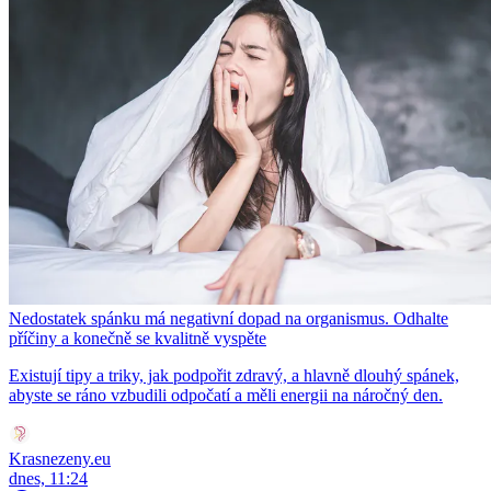
Nedostatek spánku má negativní dopad na organismus. Odhalte
příčiny a konečně se kvalitně vyspěte
Existují tipy a triky, jak podpořit zdravý, a hlavně dlouhý spánek,
abyste se ráno vzbudili odpočatí a měli energii na náročný den.
Krasnezeny.eu
dnes, 11:24