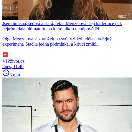
Jsem hnusná, šedivá a stará, řekla Menzelová. Její kadeřnice pak
hejtrům dala ultimátum, na které nikdo neodpověděl
Olga Menzelová si z urážek na svůj vzhled udělala veřejný
experiment. Stačila jedna podmínka, a kritici zmlkli.
VIPživot.cz
dnes, 11:40
3 min