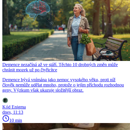
Demence nezačíná až ve stáří. Těchto 10 drobných změn může
chránit mozek už po čtyřicítce
Demence bývá vnímána jako nemoc vysokého věku, proti níž
člověk nemůže udělat mnoho, protože o jejím příchodu rozhodnou
geny. Výzkum však ukazuje složitější obraz.
Kód Enigma
dnes, 11:13
10 min