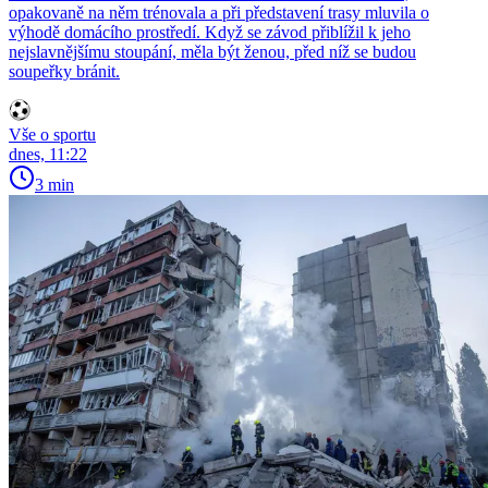
opakovaně na něm trénovala a při představení trasy mluvila o
výhodě domácího prostředí. Když se závod přiblížil k jeho
nejslavnějšímu stoupání, měla být ženou, před níž se budou
soupeřky bránit.
Vše o sportu
dnes, 11:22
3 min