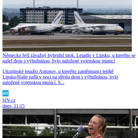
Německo řeší závažný hybridní útok. Letadlo v Lipsku, u kterého se
našel dron s výbušninou, bylo naložené vojenskou municí
Ukrajinské letadlo Antonov, u kterého zaměstnanci letiště
Lipsko/Halle našli v noci na středu dron s výbušninou, bylo
naložené vojenskou municí. S...
HN.cz
dnes, 11:15