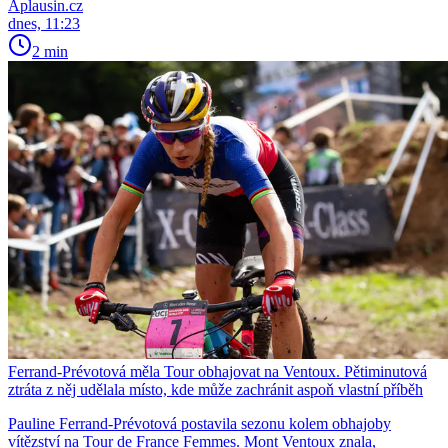
Aplausin.cz
dnes, 11:23
2 min
Ferrand-Prévotová měla Tour obhajovat na Ventoux. Pětiminutová
ztráta z něj udělala místo, kde může zachránit aspoň vlastní příběh
Pauline Ferrand-Prévotová postavila sezonu kolem obhajoby
vítězství na Tour de France Femmes. Mont Ventoux znala,