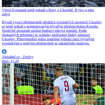
Vlivní Evropané tajně jednali s Rusy o Ukrajině. Kyjev u toho
nebyl
Bývalí vysocí představitelé předních evropských spojenců Ukrajiny
se tajně setkali s nejmenovaným bývalým představitelem Kremlu.
Společně zkoumali možná budoucí mírová jednání. Podle
dostupných informací se schůzky neúčastnil žádný zástupce
Ukrajiny. Přinejmenším jedno podobné jednání mezi bývalými
evropskými a ruskými představiteli se uskutečnilo nedávno.
Aktuálně.cz - Zprávy
dnes, 11:20