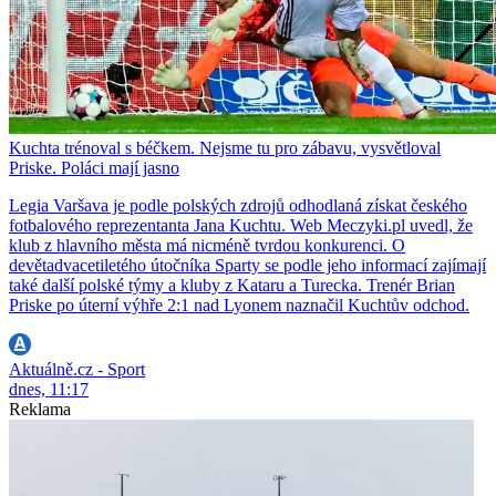
Kuchta trénoval s béčkem. Nejsme tu pro zábavu, vysvětloval
Priske. Poláci mají jasno
Legia Varšava je podle polských zdrojů odhodlaná získat českého
fotbalového reprezentanta Jana Kuchtu. Web Meczyki.pl uvedl, že
klub z hlavního města má nicméně tvrdou konkurenci. O
devětadvacetiletého útočníka Sparty se podle jeho informací zajímají
také další polské týmy a kluby z Kataru a Turecka. Trenér Brian
Priske po úterní výhře 2:1 nad Lyonem naznačil Kuchtův odchod.
Aktuálně.cz - Sport
dnes, 11:17
Reklama