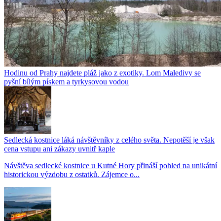
Hodinu od Prahy najdete pláž jako z exotiky. Lom Maledivy se
pyšní bílým pískem a tyrkysovou vodou
Sedlecká kostnice láká návštěvníky z celého světa. Nepotěší je však
cena vstupu ani zákazy uvnitř kaple
Návštěva sedlecké kostnice u Kutné Hory přináší pohled na unikátní
historickou výzdobu z ostatků. Zájemce o...