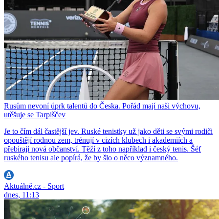
Rusům nevoní úprk talentů do Česka. Pořád mají naši výchovu,
utěšuje se Tarpiščev
Je to čím dál častější jev. Ruské tenistky už jako děti se svými rodiči
opouštějí rodnou zem, trénují v cizích klubech i akademiích a
přebírají nová občanství. Těží z toho například i český tenis. Šéf
ruského tenisu ale popírá, že by šlo o něco významného.
Aktuálně.cz - Sport
dnes, 11:13