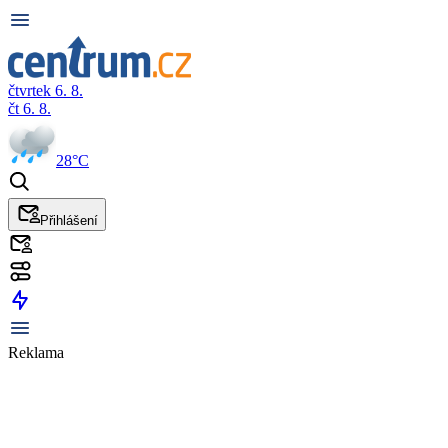
čtvrtek 6. 8.
čt 6. 8.
28°C
Přihlášení
Reklama