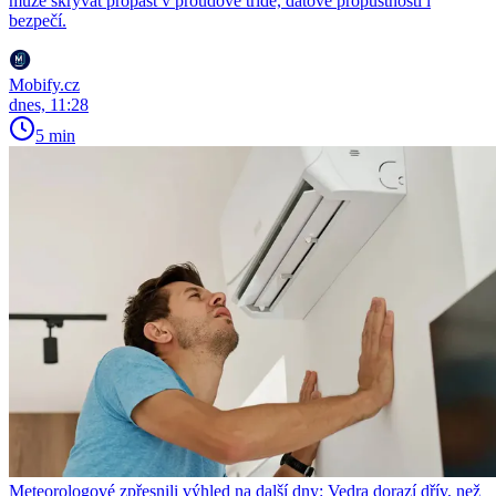
může skrývat propast v proudové třídě, datové propustnosti i
bezpečí.
Mobify.cz
dnes, 11:28
5 min
Meteorologové zpřesnili výhled na další dny: Vedra dorazí dřív, než