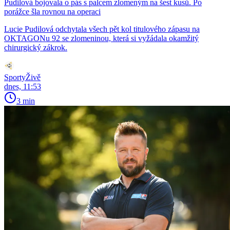
Pudilová bojovala o pás s palcem zlomeným na šest kusů. Po
porážce šla rovnou na operaci
Lucie Pudilová odchytala všech pět kol titulového zápasu na
OKTAGONu 92 se zlomeninou, která si vyžádala okamžitý
chirurgický zákrok.
SportyŽivě
dnes, 11:53
3 min