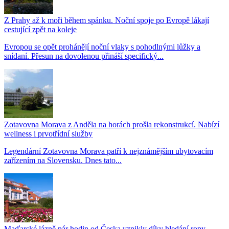
Z Prahy až k moři během spánku. Noční spoje po Evropě lákají
cestující zpět na koleje
Evropou se opět prohánějí noční vlaky s pohodlnými lůžky a
snídaní. Přesun na dovolenou přináší specifický...
Zotavovna Morava z Anděla na horách prošla rekonstrukcí. Nabízí
wellness i prvotřídní služby
Legendární Zotavovna Morava patří k nejznámějším ubytovacím
zařízením na Slovensku. Dnes tato...
Maďarské lázně pár hodin od Česka vznikly díky hledání ropy.