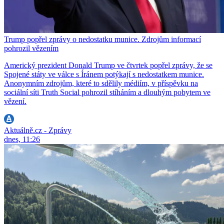
Trump popřel zprávy o nedostatku munice. Zdrojům informací
pohrozil vězením
Americký prezident Donald Trump ve čtvrtek popřel zprávy, že se
Spojené státy ve válce s Íránem potýkají s nedostatkem munice.
Anonymním zdrojům, které to sdělily médiím, v příspěvku na
sociální síti Truth Social pohrozil stíháním a dlouhým pobytem ve
vězení.
Aktuálně.cz - Zprávy
dnes, 11:26