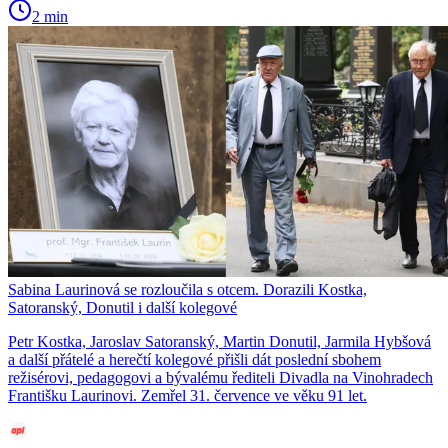
2 min
Sabina Laurinová se rozloučila s otcem. Dorazili Kostka,
Satoranský, Donutil i další kolegové
Petr Kostka, Jaroslav Satoranský, Martin Donutil, Jarmila Hybšová
a další přátelé a herečtí kolegové přišli dát poslední sbohem
režisérovi, pedagogovi a bývalému řediteli Divadla na Vinohradech
Františku Laurinovi. Zemřel 31. července ve věku 91 let.