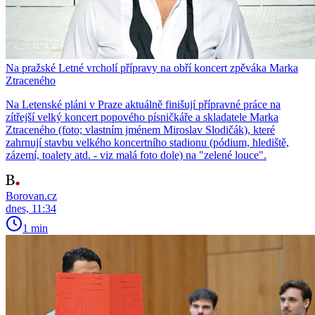
Na pražské Letné vrcholí přípravy na obří koncert zpěváka Marka
Ztraceného
Na Letenské pláni v Praze aktuálně finišují přípravné práce na
zítřejší velký koncert popového písničkáře a skladatele Marka
Ztraceného (foto; vlastním jménem Miroslav Slodičák), které
zahrnují stavbu velkého koncertního stadionu (pódium, hlediště,
zázemí, toalety atd. - viz malá foto dole) na "zelené louce".
Borovan.cz
dnes, 11:34
1 min