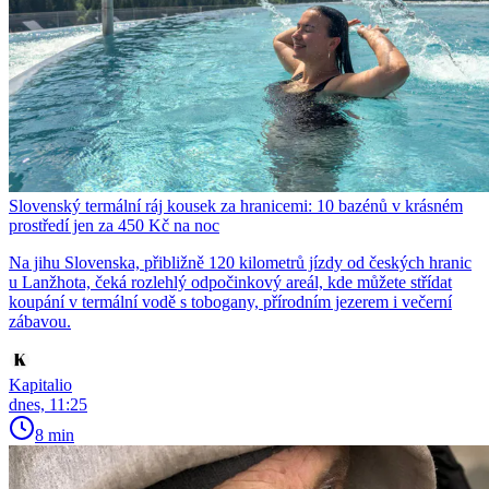
Slovenský termální ráj kousek za hranicemi: 10 bazénů v krásném
prostředí jen za 450 Kč na noc
Na jihu Slovenska, přibližně 120 kilometrů jízdy od českých hranic
u Lanžhota, čeká rozlehlý odpočinkový areál, kde můžete střídat
koupání v termální vodě s tobogany, přírodním jezerem i večerní
zábavou.
Kapitalio
dnes, 11:25
8 min