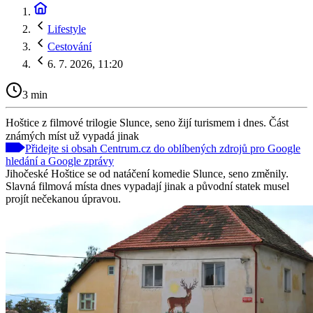
Lifestyle
Cestování
6. 7. 2026, 11:20
3 min
Hoštice z filmové trilogie Slunce, seno žijí turismem i dnes. Část
známých míst už vypadá jinak
Přidejte si obsah Centrum.cz do oblíbených zdrojů pro Google
hledání a Google zprávy
Jihočeské Hoštice se od natáčení komedie Slunce, seno změnily.
Slavná filmová místa dnes vypadají jinak a původní statek musel
projít nečekanou úpravou.