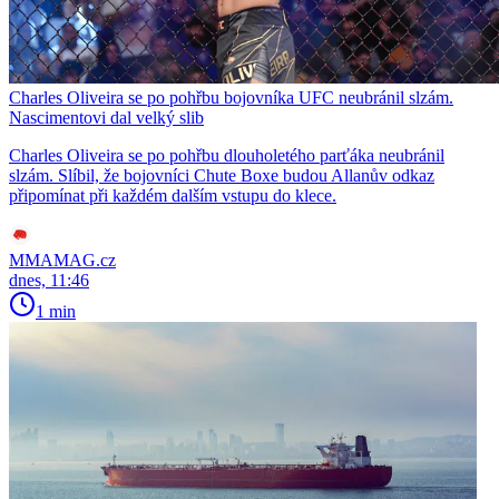
Charles Oliveira se po pohřbu bojovníka UFC neubránil slzám.
Nascimentovi dal velký slib
Charles Oliveira se po pohřbu dlouholetého parťáka neubránil
slzám. Slíbil, že bojovníci Chute Boxe budou Allanův odkaz
připomínat při každém dalším vstupu do klece.
MMAMAG.cz
dnes, 11:46
1 min