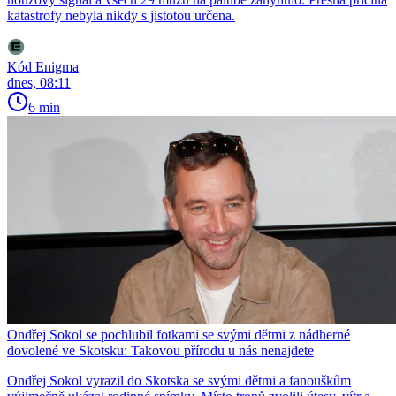
katastrofy nebyla nikdy s jistotou určena.
Kód Enigma
dnes, 08:11
6 min
Ondřej Sokol se pochlubil fotkami se svými dětmi z nádherné
dovolené ve Skotsku: Takovou přírodu u nás nenajdete
Ondřej Sokol vyrazil do Skotska se svými dětmi a fanouškům