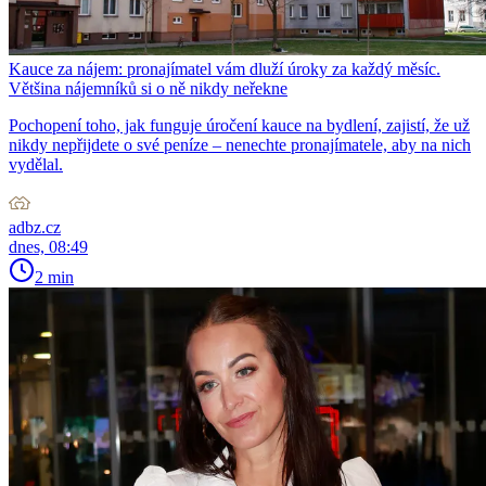
Kauce za nájem: pronajímatel vám dluží úroky za každý měsíc.
Většina nájemníků si o ně nikdy neřekne
Pochopení toho, jak funguje úročení kauce na bydlení, zajistí, že už
nikdy nepřijdete o své peníze – nenechte pronajímatele, aby na nich
vydělal.
adbz.cz
dnes, 08:49
2 min