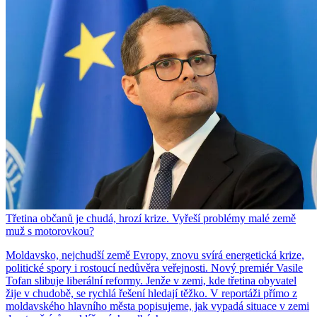
Třetina občanů je chudá, hrozí krize. Vyřeší problémy malé země
muž s motorovkou?
Moldavsko, nejchudší země Evropy, znovu svírá energetická krize,
politické spory i rostoucí nedůvěra veřejnosti. Nový premiér Vasile
Tofan slibuje liberální reformy. Jenže v zemi, kde třetina obyvatel
žije v chudobě, se rychlá řešení hledají těžko. V reportáži přímo z
moldavského hlavního města popisujeme, jak vypadá situace v zemi