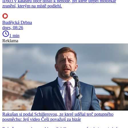
II/603 v katastru obce došlo k nehodě, při které utrpěl motorkář
zranění, kterým na místě podlehl.
Budějcká Drbna
dnes, 08:26
1 min
Reklama
Rakušan si podal Schillerovou, ze které udělal terč potupného
posměchu: Její video Češi považují za bizár