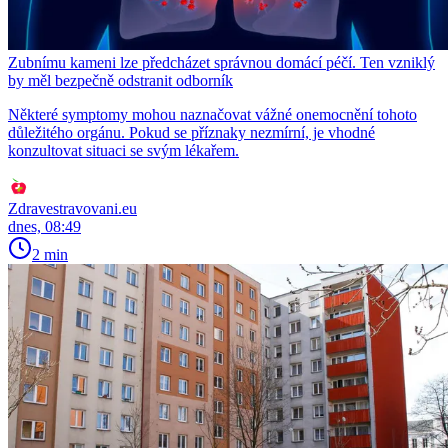
Zubnímu kameni lze předcházet správnou domácí péčí. Ten vzniklý
by měl bezpečně odstranit odborník
Některé symptomy mohou naznačovat vážné onemocnění tohoto
důležitého orgánu. Pokud se příznaky nezmírní, je vhodné
konzultovat situaci se svým lékařem.
Zdravestravovani.eu
dnes, 08:49
2 min