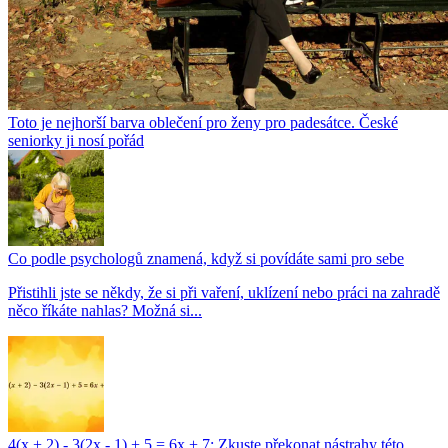
Toto je nejhorší barva oblečení pro ženy pro padesátce. České
seniorky ji nosí pořád
Co podle psychologů znamená, když si povídáte sami pro sebe
Přistihli jste se někdy, že si při vaření, uklízení nebo práci na zahradě
něco říkáte nahlas? Možná si...
4(x + 2) - 3(2x - 1) + 5 = 6x + 7: Zkuste překonat nástrahy této