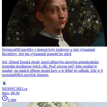
Nejslavnější travičky v historii byly královny a jiné významné
šlechtičny. Jed jim významně pomohl ke slávě
Jed, účinná ženská zbraň, která některým slavným aristokratkám
pomohla dosáhnout jejich cílů. Proč zrovna jed? Jeho podání je
snadné, na rukách přitom neulpí krev a je těžké jej odhalit. Zde je 6
nejznámějších traviček historie.
NESPECHEJ.cz
dnes, 08:30
2 min