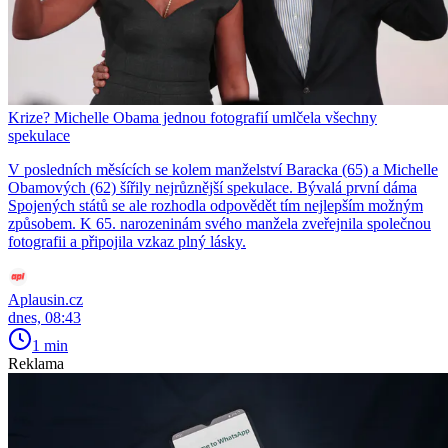
Krize? Michelle Obama jednou fotografií umlčela všechny
spekulace
V posledních měsících se kolem manželství Baracka (65) a Michelle
Obamových (62) šířily nejrůznější spekulace. Bývalá první dáma
Spojených států se ale rozhodla odpovědět tím nejlepším možným
způsobem. K 65. narozeninám svého manžela zveřejnila společnou
fotografii a připojila vzkaz plný lásky.
Aplausin.cz
dnes, 08:43
1 min
Reklama