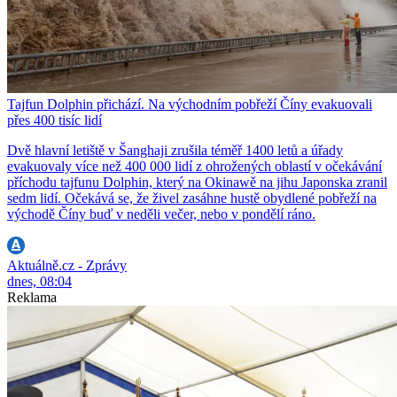
Tajfun Dolphin přichází. Na východním pobřeží Číny evakuovali
přes 400 tisíc lidí
Dvě hlavní letiště v Šanghaji zrušila téměř 1400 letů a úřady
evakuovaly více než 400 000 lidí z ohrožených oblastí v očekávání
příchodu tajfunu Dolphin, který na Okinawě na jihu Japonska zranil
sedm lidí. Očekává se, že živel zasáhne hustě obydlené pobřeží na
východě Číny buď v neděli večer, nebo v pondělí ráno.
Aktuálně.cz - Zprávy
dnes, 08:04
Reklama