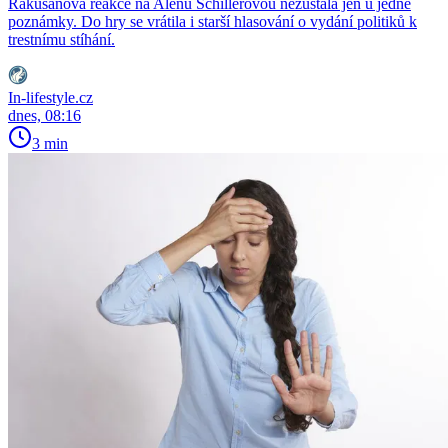
Rakušanova reakce na Alenu Schillerovou nezůstala jen u jedné
poznámky. Do hry se vrátila i starší hlasování o vydání politiků k
trestnímu stíhání.
In-lifestyle.cz
dnes, 08:16
3 min