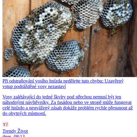
Při odstraňování vosího hnízda nedělejte tuto chybu: Uzavřený
vstup podrážděné vosy nezastaví
Vosy zalétávající do jedné škvíry pod střechou nemusí být jen
náhodnými návštěvníky. Za fasádou nebo ve stropě může fungovat
celé hnízdo a neuvážený zásah dokáže problém rychle přesunout až
do obytných místností.
Trendy Život
dnes, 08:13