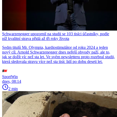
Schwarzenegger upozornil na studii se 103 tisíci účastníky, podle
níž kvalitní strava přidá až tři roky života
Sedm titulů Mr. Olympia, kardiostimulátor od roku 2024 a jeden
nový cíl. Arnold Schwarzenegger dnes neřeší obvody paží, ale to,
jak se dožít víc než sta let. Ve svém newsletteru proto rozebral studii,
která sledovala stravu více než sta tisíc lidí po dobu deseti let.
SportWin
dnes, 08:14
2 min