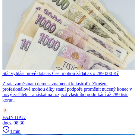
Stát vyhlásil nové dotace. Češi mohou žádat až o 289 000 Kč
Ztráta zaměstnání nemusí znamenat katastrofu. Zkušení
profesionálové mohou díky státní podpoře proměnit nucený konec v
nový začátek – a získat na rozjezd vlastního podnikání až 289 tisíc
korun.
FAJNTIP.cz
dnes, 08:30
4 min