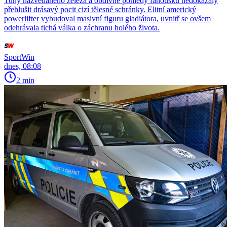
Tuny nazvedaného železa a obdivné pohledy fanoušků nedokázaly
přehlušit drásavý pocit cizí tělesné schránky. Elitní americký
powerlifter vybudoval masivní figuru gladiátora, uvnitř se ovšem
odehrávala tichá válka o záchranu holého života.
SportWin
dnes, 08:08
2 min