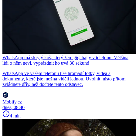
WhatsApp má skrytý koš, který žere gigabajty v telefonu. Většina
lidí o něm neví, vyprázdnit ho trvá 30 sekund
WhatsApp ve vašem telefonu tiše hromadí fotky, videa a
dokumenty, které jste možná viděli jednou. Uvolnit místo přitom
zvládnete dřív, než dočtete tento odstavec.
Mobify.cz
dnes, 08:40
4 min