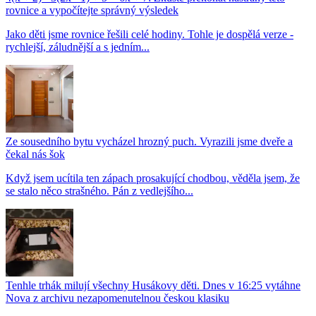
rovnice a vypočítejte správný výsledek
Jako děti jsme rovnice řešili celé hodiny. Tohle je dospělá verze -
rychlejší, záludnější a s jedním...
Ze sousedního bytu vycházel hrozný puch. Vyrazili jsme dveře a
čekal nás šok
Když jsem ucítila ten zápach prosakující chodbou, věděla jsem, že
se stalo něco strašného. Pán z vedlejšího...
Tenhle trhák milují všechny Husákovy děti. Dnes v 16:25 vytáhne
Nova z archivu nezapomenutelnou českou klasiku