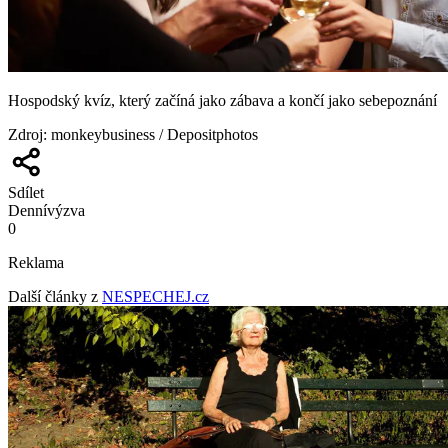
Hospodský kvíz, který začíná jako zábava a končí jako sebepoznání
Zdroj
:
monkeybusiness / Depositphotos
Sdílet
Denní
výzva
0
Reklama
Další články z
NESPECHEJ.cz