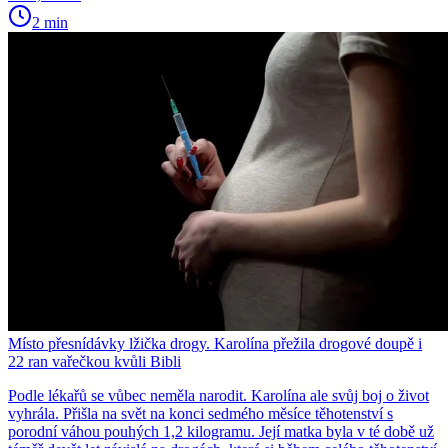
2 min
Místo přesnídávky lžička drogy. Karolína přežila drogové doupě i
22 ran vařečkou kvůli Bibli
Podle lékařů se vůbec neměla narodit. Karolína ale svůj boj o život
vyhrála. Přišla na svět na konci sedmého měsíce těhotenství s
porodní váhou pouhých 1,2 kilogramu. Její matka byla v té době už