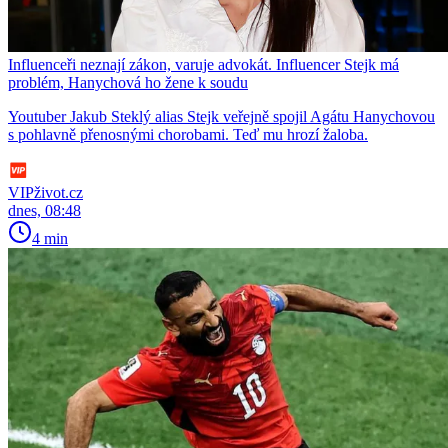
Influenceři neznají zákon, varuje advokát. Influencer Stejk má
problém, Hanychová ho žene k soudu
Youtuber Jakub Steklý alias Stejk veřejně spojil Agátu Hanychovou
s pohlavně přenosnými chorobami. Teď mu hrozí žaloba.
VIPživot.cz
dnes, 08:48
4 min