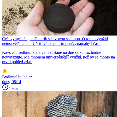
Češi vymysleli geniální trik s kávovou sedlinou. O tomto využití
netuší většina lidí. Ušetří vám spoustu peněz, námahy i času
Kávovou sedlinu, která vám zůstane na dně šálku, rozhodně
nevyhazujte. Má mnohem univerzálnější využití, než by se mohlo na
první pohled zdát.
BydlímeÚtulně.cz
dnes, 08:14
2 min