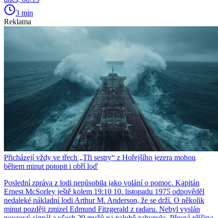
3 min
Reklama
Přicházejí vždy ve třech „Tři sestry“ z Hořejšího jezera mohou
během minut potopit i obří loď
Poslední zpráva z lodi nepůsobila jako volání o pomoc. Kapitán
Ernest McSorley ještě kolem 19:10 10. listopadu 1975 odpověděl
nedaleké nákladní lodi Arthur M. Anderson, že se drží. O několik
minut později zmizel Edmund Fitzgerald z radaru. Nebyl vyslán
nouzový signál a všech 29 mužů na palubě zahynulo. Přesná příčina