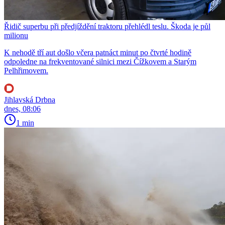
Řidič superbu při předjíždění traktoru přehlédl teslu. Škoda je půl
milionu
K nehodě tří aut došlo včera patnáct minut po čtvrté hodině
odpoledne na frekventované silnici mezi Čížkovem a Starým
Pelhřimovem.
Jihlavská Drbna
dnes, 08:06
1 min