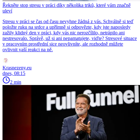
Řekněte stop stresu v práci díky několika triků, které vám značně
uleví
Stresu v práci se čas od času nevyhne žádná z vás. Schválně si teď
položte ruku na srdce a upřímně si odpovězte, kdy jste naposledy
zažily klidný den v práci, kdy vás nic nerozčílilo, netrápilo ani
nestresovalo. Správě, už si ani nepamatujete, viďte? Stresové situace
v pracovním prostřední sice neovlivníte, ale rozhodně můžete
ovlivnit vaší reakci na ně.
Krasnezeny.eu
dnes, 08:15
2 min