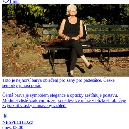
1 min
Toto je nejhorší barva oblečení pro ženy pro padesátce. České
seniorky ji nosí pořád
Černá barva je symbolem elegance a opticky zeštíhluje postavu.
Módní stylisté však varují, že po padesátce může v blízkosti obličeje
zvýraznit vrásky a unavený vzhled.
NESPECHEJ.cz
dnes, 08:00