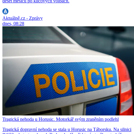
deset měsíců po klíčových volbách.
Aktuálně.cz - Zprávy
dnes, 08:28
Tragická nehoda u Horusic. Motorkář svým zraněním podlehl
Tragická dopravní nehoda se stala u Horusic na Táborsku. Na silnici