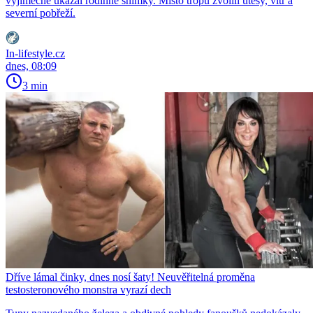
výjimečně ukázal rodinné snímky. Místo tropů zvolili útesy, vítr a
severní pobřeží.
In-lifestyle.cz
dnes, 08:09
3 min
Dříve lámal činky, dnes nosí šaty! Neuvěřitelná proměna
testosteronového monstra vyrazí dech