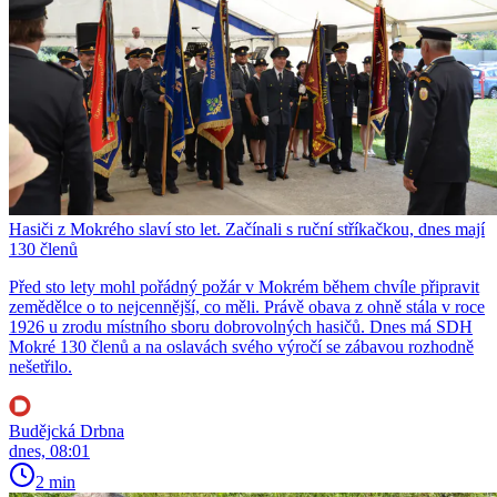
Hasiči z Mokrého slaví sto let. Začínali s ruční stříkačkou, dnes mají
130 členů
Před sto lety mohl pořádný požár v Mokrém během chvíle připravit
zemědělce o to nejcennější, co měli. Právě obava z ohně stála v roce
1926 u zrodu místního sboru dobrovolných hasičů. Dnes má SDH
Mokré 130 členů a na oslavách svého výročí se zábavou rozhodně
nešetřilo.
Budějcká Drbna
dnes, 08:01
2 min