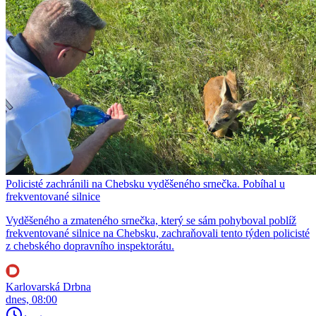
Policisté zachránili na Chebsku vyděšeného srnečka. Pobíhal u
frekventované silnice
Vyděšeného a zmateného srnečka, který se sám pohyboval poblíž
frekventované silnice na Chebsku, zachraňovali tento týden policisté
z chebského dopravního inspektorátu.
Karlovarská Drbna
dnes, 08:00