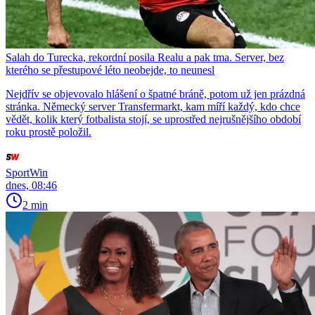
Salah do Turecka, rekordní posila Realu a pak tma. Server, bez
kterého se přestupové léto neobejde, to neunesl
Nejdřív se objevovalo hlášení o špatné bráně, potom už jen prázdná
stránka. Německý server Transfermarkt, kam míří každý, kdo chce
vědět, kolik který fotbalista stojí, se uprostřed nejrušnějšího období
roku prostě položil.
SportWin
dnes, 08:46
2 min