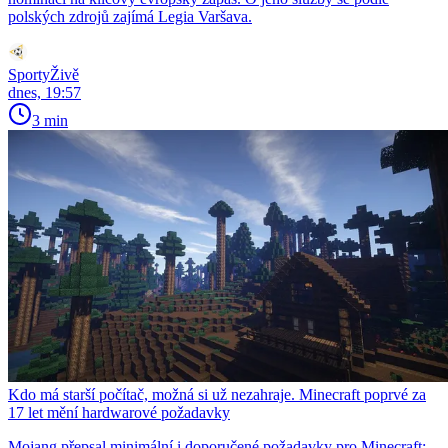
polských zdrojů zajímá Legia Varšava.
SportyŽivě
dnes, 19:57
3 min
Kdo má starší počítač, možná si už nezahraje. Minecraft poprvé za
17 let mění hardwarové požadavky
Mojang přepsal minimální i doporučené požadavky pro Minecraft: