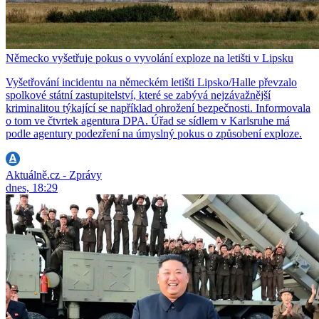
Německo vyšetřuje pokus o vyvolání exploze na letišti v Lipsku
Vyšetřování incidentu na německém letišti Lipsko/Halle převzalo
spolkové státní zastupitelství, které se zabývá nejzávažnější
kriminalitou týkající se například ohrožení bezpečnosti. Informovala
o tom ve čtvrtek agentura DPA. Úřad se sídlem v Karlsruhe má
podle agentury podezření na úmyslný pokus o způsobení exploze.
Aktuálně.cz - Zprávy
dnes, 18:29