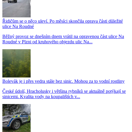
Řidičům se o něco uleví. Po měsíci skončila oprava části důležité
ulice Na Roudné
Běžný provoz se dnešním dnem vrátil na opravenou část ulice Na
Roudné v Plzni od kruhového objezdu ulic Na...
Bolevák je i přes vedra stále bez sinic. Mohou za to vodní rostliny
České údolí, Hracholusky i většina rybníků se aktuálně potýkají se
sinicemi. Kvalita vody na koupalištích v...