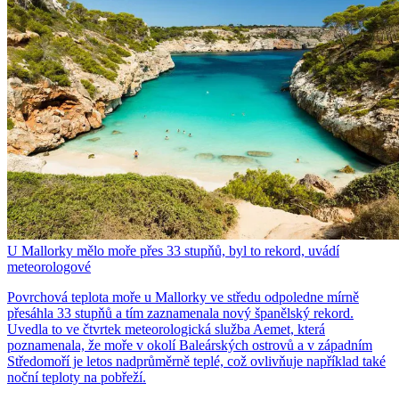
U Mallorky mělo moře přes 33 stupňů, byl to rekord, uvádí
meteorologové
Povrchová teplota moře u Mallorky ve středu odpoledne mírně
přesáhla 33 stupňů a tím zaznamenala nový španělský rekord.
Uvedla to ve čtvrtek meteorologická služba Aemet, která
poznamenala, že moře v okolí Baleárských ostrovů a v západním
Středomoří je letos nadprůměrně teplé, což ovlivňuje například také
noční teploty na pobřeží.