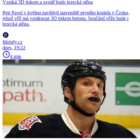
Vzniká 3D tiskem a uvnitř bude lezecká stěna
Petr Pavel v květnu navštívil staveniště prvního kostela v Česku,
jehož věž má vzniknout 3D tiskem betonu. Součástí věže bude i
lezecká stěna.
Mobify.cz
dnes, 19:22
4 min