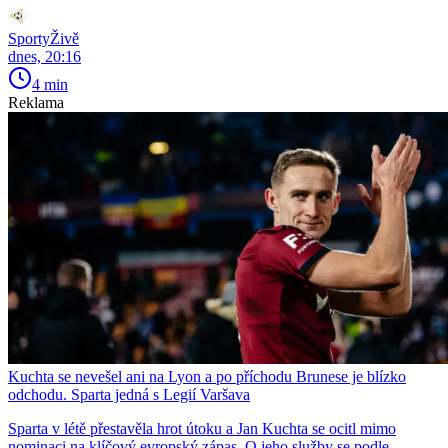
SportyŽivě
dnes, 20:16
4 min
Reklama
Kuchta se nevešel ani na Lyon a po příchodu Brunese je blízko
odchodu. Sparta jedná s Legií Varšava
Sparta v létě přestavěla hrot útoku a Jan Kuchta se ocitl mimo
nominaci na klíčový evropský zápas. O jeho služby se podle