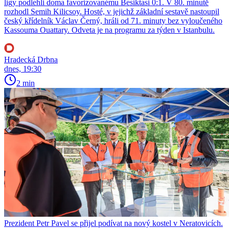
ligy podlehli doma favorizovanému Besiktasi 0:1. V 80. minutě
rozhodl Semih Kilicsoy. Hosté, v jejichž základní sestavě nastoupil
český křídelník Václav Černý, hráli od 71. minuty bez vyloučeného
Kassouma Ouattary. Odveta je na programu za týden v Istanbulu.
Hradecká Drbna
dnes, 19:30
2 min
Prezident Petr Pavel se přijel podívat na nový kostel v Neratovicích.