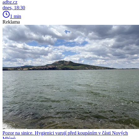
adbz.cz
dnes, 18:30
1 min
Reklama
Pozor na sinice. Hygienici varují před koupáním v části Nových
Mlýnů