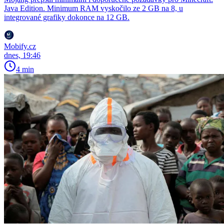
Java Edition. Minimum RAM vyskočilo ze 2 GB na 8, u
integrované grafiky dokonce na 12 GB.
Mobify.cz
dnes, 19:46
4 min