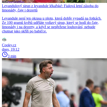
Levandulový sirup z levandule lékařské: Fialová letní zásoba do
limonády, čaje i dezertů
Levandule není jen okrasa u plotu, která dobře vypadá na fotkách.
Ze 100 gramů květů uděláte voňavý sirup, který se hodí do čaje,
limonády i na dezerty, a když se nepřežene louhování, nebude
chutnat jako skříň po babičce.
Cooky.cz
dnes, 19:12
3 min