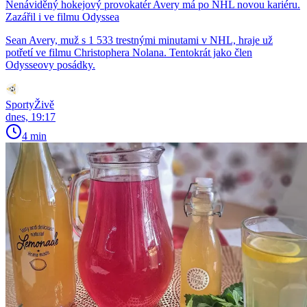
Nenáviděný hokejový provokatér Avery má po NHL novou kariéru.
Zazářil i ve filmu Odyssea
Sean Avery, muž s 1 533 trestnými minutami v NHL, hraje už
potřetí ve filmu Christophera Nolana. Tentokrát jako člen
Odysseovy posádky.
SportyŽivě
dnes, 19:17
4 min