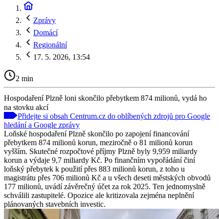
Zprávy
Domácí
Regionální
17. 5. 2026, 13:54
2 min
Hospodaření Plzně loni skončilo přebytkem 874 milionů, vydá ho
na stovku akcí
Přidejte si obsah Centrum.cz do oblíbených zdrojů pro Google
hledání a Google zprávy
Loňské hospodaření Plzně skončilo po zapojení financování
přebytkem 874 milionů korun, meziročně o 81 milionů korun
vyšším. Skutečné rozpočtové příjmy Plzně byly 9,959 miliardy
korun a výdaje 9,7 miliardy Kč. Po finančním vypořádání činí
loňský přebytek k použití přes 883 milionů korun, z toho u
magistrátu přes 706 milionů Kč a u všech deseti městských obvodů
177 milionů, uvádí závěrečný účet za rok 2025. Ten jednomyslně
schválili zastupitelé. Opozice ale kritizovala zejména neplnění
plánovaných stavebních investic.