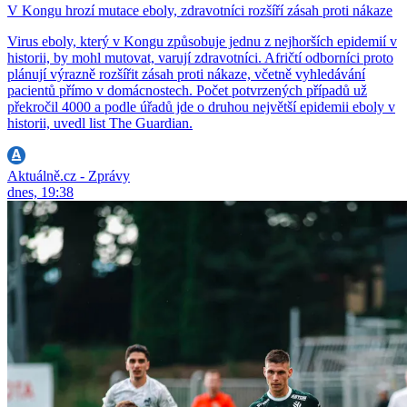
V Kongu hrozí mutace eboly, zdravotníci rozšíří zásah proti nákaze
Virus eboly, který v Kongu způsobuje jednu z nejhorších epidemií v
historii, by mohl mutovat, varují zdravotníci. Afričtí odborníci proto
plánují výrazně rozšířit zásah proti nákaze, včetně vyhledávání
pacientů přímo v domácnostech. Počet potvrzených případů už
překročil 4000 a podle úřadů jde o druhou největší epidemii eboly v
historii, uvedl list The Guardian.
Aktuálně.cz - Zprávy
dnes, 19:38