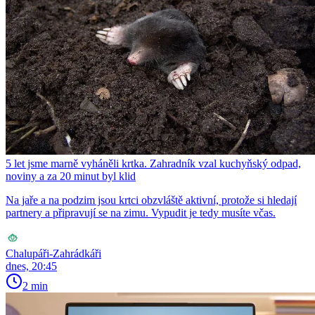
5 let jsme marně vyháněli krtka. Zahradník vzal kuchyňský odpad,
noviny a za 20 minut byl klid
Na jaře a na podzim jsou krtci obzvláště aktivní, protože si hledají
partnery a připravují se na zimu. Vypudit je tedy musíte včas.
Chalupáři-Zahrádkáři
dnes, 20:45
2 min