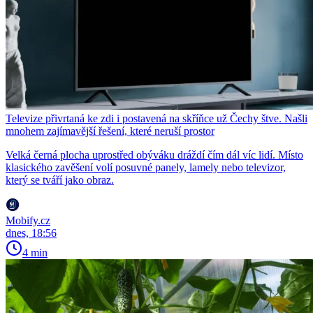
Televize přivrtaná ke zdi i postavená na skříňce už Čechy štve. Našli
mnohem zajímavější řešení, které neruší prostor
Velká černá plocha uprostřed obýváku dráždí čím dál víc lidí. Místo
klasického zavěšení volí posuvné panely, lamely nebo televizor,
který se tváří jako obraz.
Mobify.cz
dnes, 18:56
4 min