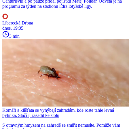
Čanturišvili a po pauze přidal pojistku Matěj Polidar. Odveta je na
programu za týden na stadionu lídra lotyšské ligy.
Liberecká Drbna
dnes, 19:35
3 min
Komáři a klíšťata se vyhýbají zahradám, kde roste tahle levná
bylinka. Stačí ji zasadit ke stolu
S otravným hmyzem na zahradě se smířit nemusíte. Pomůže vám