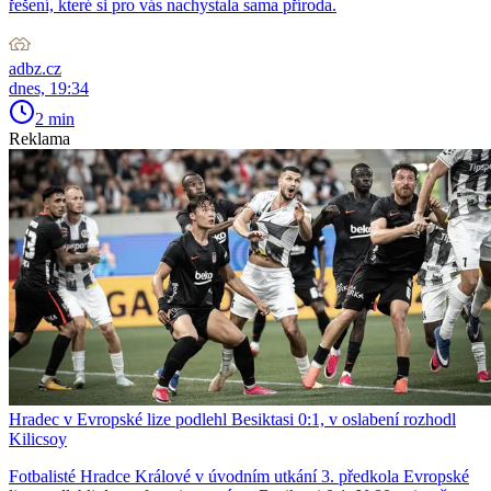
řešení, které si pro vás nachystala sama příroda.
adbz.cz
dnes, 19:34
2 min
Reklama
Hradec v Evropské lize podlehl Besiktasi 0:1, v oslabení rozhodl
Kilicsoy
Fotbalisté Hradce Králové v úvodním utkání 3. předkola Evropské