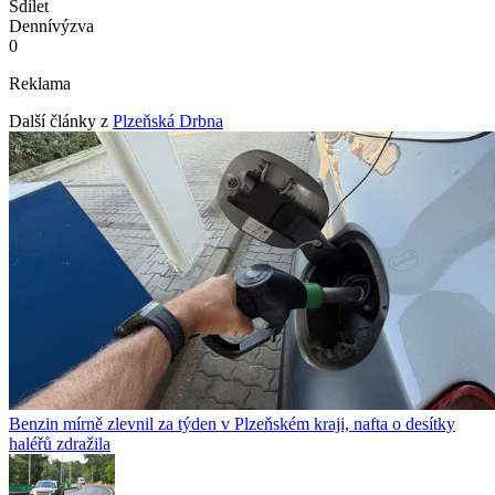
Sdílet
Denní
výzva
0
Reklama
Další články z
Plzeňská Drbna
Benzin mírně zlevnil za týden v Plzeňském kraji, nafta o desítky
haléřů zdražila