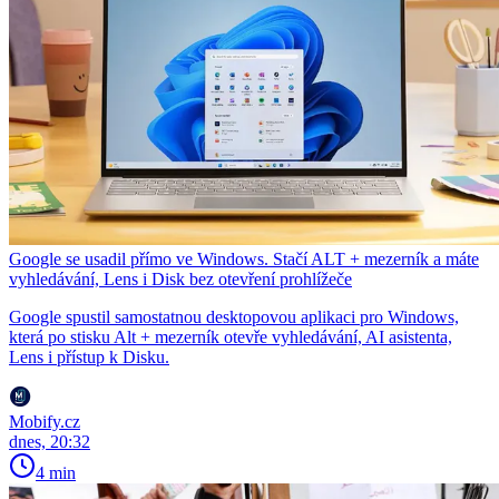
Google se usadil přímo ve Windows. Stačí ALT + mezerník a máte
vyhledávání, Lens i Disk bez otevření prohlížeče
Google spustil samostatnou desktopovou aplikaci pro Windows,
která po stisku Alt + mezerník otevře vyhledávání, AI asistenta,
Lens i přístup k Disku.
Mobify.cz
dnes, 20:32
4 min