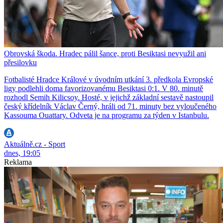
Obrovská škoda. Hradec pálil šance, proti Besiktasi nevyužil ani
přesilovku
Fotbalisté Hradce Králové v úvodním utkání 3. předkola Evropské
ligy podlehli doma favorizovanému Besiktasi 0:1. V 80. minutě
rozhodl Semih Kilicsoy. Hosté, v jejichž základní sestavě nastoupil
český křídelník Václav Černý, hráli od 71. minuty bez vyloučeného
Kassouma Ouattary. Odveta je na programu za týden v Istanbulu.
Aktuálně.cz - Sport
dnes, 19:05
Reklama