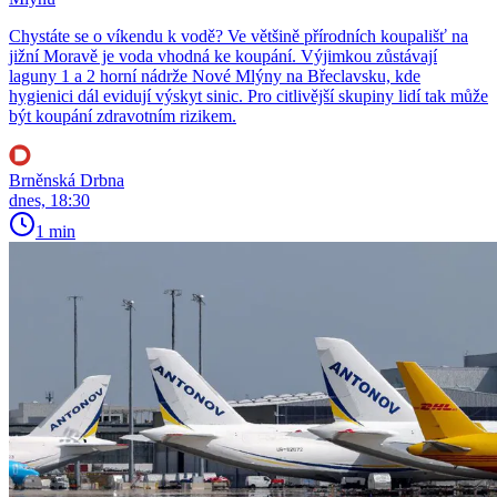
Chystáte se o víkendu k vodě? Ve většině přírodních koupališť na
jižní Moravě je voda vhodná ke koupání. Výjimkou zůstávají
laguny 1 a 2 horní nádrže Nové Mlýny na Břeclavsku, kde
hygienici dál evidují výskyt sinic. Pro citlivější skupiny lidí tak může
být koupání zdravotním rizikem.
Brněnská Drbna
dnes, 18:30
1 min