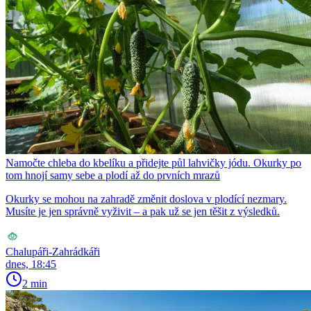
Namočte chleba do kbelíku a přidejte půl lahvičky jódu. Okurky po
tom hnojí samy sebe a plodí až do prvních mrazů
Okurky se mohou na zahradě změnit doslova v plodící nezmary.
Musíte je jen správně vyživit – a pak už se jen těšit z výsledků.
Chalupáři-Zahrádkáři
dnes, 18:45
2 min