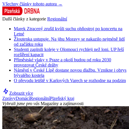
Všechny články tohoto autora →
Další články z kategorie
Regionální
Marek Ztracený zrušil kvůli suchu ohňostroj po koncertu na
Letné
Žloutenka ustupuje. Na jihu Moravy se nakazilo nejméně lidí
od začátku roku
Studenti zaplnili koleje v Olomouci rychleji než loni. UP řeší
rozšíření kapacit
Příměstské vlaky v Praze a okolí budou od roku 2030
provozovat České dráhy
Náměstí v České Lípě dostane novou dlažbu. Vznikne i obrys
bývalého kostela
O převodu letiště v Karlových Varech se rozhodne na podzim
Zobrazit více
Zprávy
Domácí
Regionální
Plzeňský kraj
Vybrali jsme pro vás
Magazíny a zajímavosti