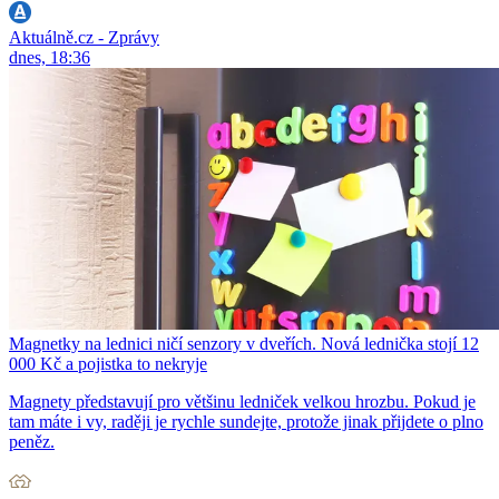
Aktuálně.cz - Zprávy
dnes, 18:36
Magnetky na lednici ničí senzory v dveřích. Nová lednička stojí 12
000 Kč a pojistka to nekryje
Magnety představují pro většinu ledniček velkou hrozbu. Pokud je
tam máte i vy, raději je rychle sundejte, protože jinak přijdete o plno
peněz.