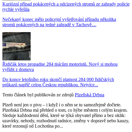
Kuriózní případ pokácených a odcizených stromů ze zahrady policie
rychle vyřešila
Nečekaný konec mělo policejní vyšetřování případu několika
stromů pokácených na jedné zahradě v Tachově....
Řidičák letos propadne 284 tisícům motoristů. Nový si mohou
vyřídit z domova
Do konce letošního roku skončí platnost 284 000 řidičských
průkazů napříč celou Českou republikou. Nejvíce...
Tento článek byl publikován ze zdrojů
Plzeňská Drbna
Plzeň není jen o pivu – i když i o něm se tu samozřejmě dočtete.
Plzeňská Drbna má přehled o tom, co hýbe městem i celým krajem.
Sleduje každodenní dění, které se týká obyvatel přímo a bez oklik:
uzavírky, nehody, rozhodnutí radnice, změny v dopravě nebo kauzy,
které rezonují od Lochotína po...