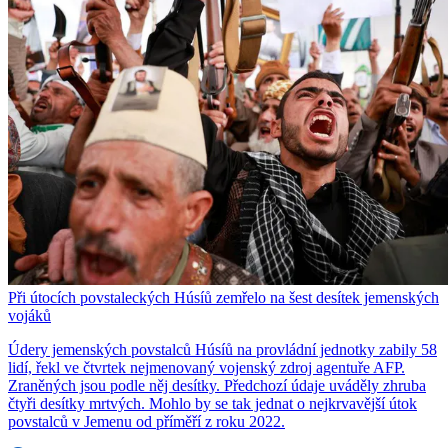
Při útocích povstaleckých Húsíů zemřelo na šest desítek jemenských
vojáků
Údery jemenských povstalců Húsíů na provládní jednotky zabily 58
lidí, řekl ve čtvrtek nejmenovaný vojenský zdroj agentuře AFP.
Zraněných jsou podle něj desítky. Předchozí údaje uváděly zhruba
čtyři desítky mrtvých. Mohlo by se tak jednat o nejkrvavější útok
povstalců v Jemenu od příměří z roku 2022.