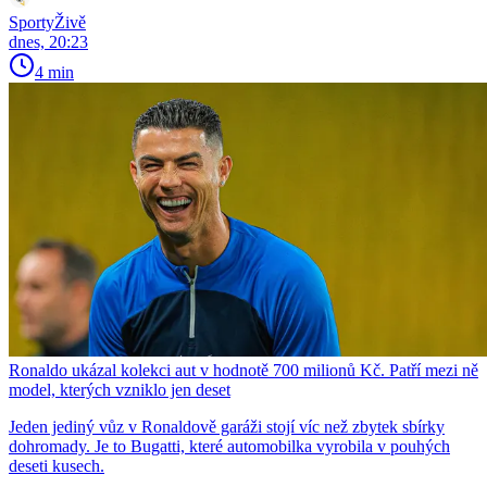
SportyŽivě
dnes, 20:23
4 min
Ronaldo ukázal kolekci aut v hodnotě 700 milionů Kč. Patří mezi ně
model, kterých vzniklo jen deset
Jeden jediný vůz v Ronaldově garáži stojí víc než zbytek sbírky
dohromady. Je to Bugatti, které automobilka vyrobila v pouhých
deseti kusech.