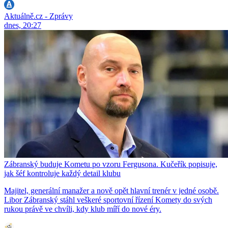
Aktuálně.cz - Zprávy
dnes, 20:27
Zábranský buduje Kometu po vzoru Fergusona. Kučeřík popisuje,
jak šéf kontroluje každý detail klubu
Majitel, generální manažer a nově opět hlavní trenér v jedné osobě.
Libor Zábranský stáhl veškeré sportovní řízení Komety do svých
rukou právě ve chvíli, kdy klub míří do nové éry.