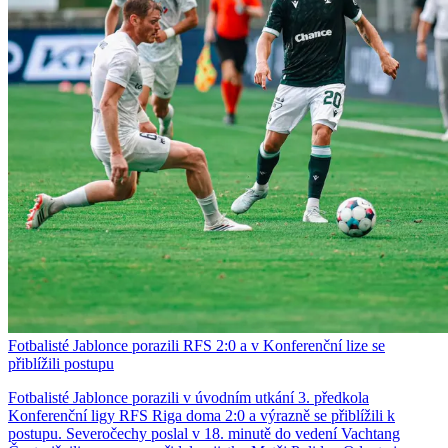
Fotbalisté Jablonce porazili RFS 2:0 a v Konferenční lize se
přiblížili postupu
Fotbalisté Jablonce porazili v úvodním utkání 3. předkola
Konferenční ligy RFS Riga doma 2:0 a výrazně se přiblížili k
postupu. Severočechy poslal v 18. minutě do vedení Vachtang