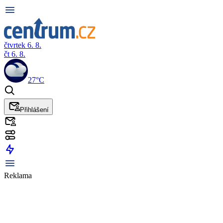
čtvrtek 6. 8.
čt 6. 8.
27°C
Přihlášení
Reklama