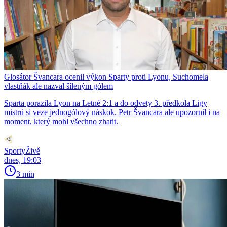
Glosátor Švancara ocenil výkon Sparty proti Lyonu, Suchomela
vlastňák ale nazval šíleným gólem
Sparta porazila Lyon na Letné 2:1 a do odvety 3. předkola Ligy
mistrů si veze jednogólový náskok. Petr Švancara ale upozornil i na
moment, který mohl všechno zhatit.
SportyŽivě
dnes, 19:03
3 min