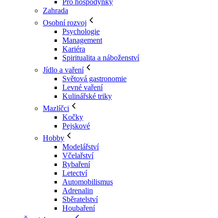
Pro hospodyňky
Zahrada
Osobní rozvoj
Psychologie
Management
Kariéra
Spiritualita a náboženství
Jídlo a vaření
Světová gastronomie
Levné vaření
Kulinářské triky
Mazlíčci
Kočky
Pejskové
Hobby
Modelářství
Včelařství
Rybaření
Letectví
Automobilismus
Adrenalin
Sběratelství
Houbaření