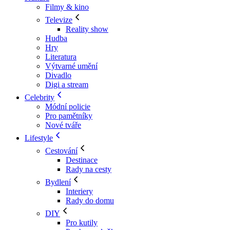
Filmy & kino
Televize
Reality show
Hudba
Hry
Literatura
Výtvarné umění
Divadlo
Digi a stream
Celebrity
Módní policie
Pro pamětníky
Nové tváře
Lifestyle
Cestování
Destinace
Rady na cesty
Bydlení
Interiery
Rady do domu
DIY
Pro kutily