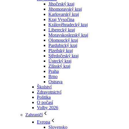
Jihočeský kraj
Jihomoravský kraj
Karlovarský kraj
Kraj Vysočina
Králověhradecký kraj
Liberecký kraj
Moravskoslezský kraj
Olomoucký kraj
Pardubický kraj
Plzeňský kraj
Středočeský kraj
Ústecký kraj
Zlínský kraj
Praha
Brno
Ostrava
Školství
Zdravotnictví
Politika
O počasí
Volby 2026
Zahraničí
Evropa
Slovensko