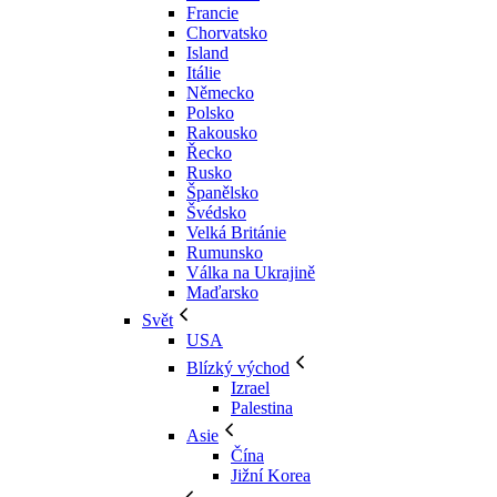
Francie
Chorvatsko
Island
Itálie
Německo
Polsko
Rakousko
Řecko
Rusko
Španělsko
Švédsko
Velká Británie
Rumunsko
Válka na Ukrajině
Maďarsko
Svět
USA
Blízký východ
Izrael
Palestina
Asie
Čína
Jižní Korea