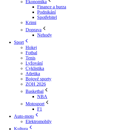
Ekonomika
Finance a burza
Podnikání
Spotřebitel
Krimi
Doprava
Nehody
Sport
Hokej
Fotbal
Tenis
Lyžování
Cyklistika
Atletika
Bojové sporty
ZOH 2026
Basketbal
NBA
Motosport
F1
Auto-moto
Elektromobily
Kultura