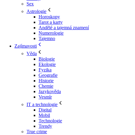
Sex
Astrologie
Horoskopy
Tarot a karty
Andělé a tajemná znamení
Numerologie
Tajemno
Zajímavosti
Věda
Biologie
Ekologie
Fyzika
Geografie
Historie
Chemie
Jazykověda
Vesmír
IT a technologie
Digital
Mobil
Technologie
Trendy
True crime