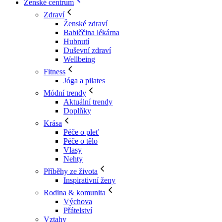
Ženské centrum
Zdraví
Ženské zdraví
Babiččina lékárna
Hubnutí
Duševní zdraví
Wellbeing
Fitness
Jóga a pilates
Módní trendy
Aktuální trendy
Doplňky
Krása
Péče o pleť
Péče o tělo
Vlasy
Nehty
Příběhy ze života
Inspirativní ženy
Rodina & komunita
Výchova
Přátelství
Vztahy