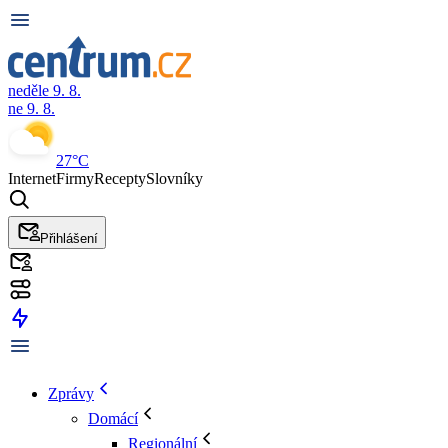
neděle 9. 8.
ne 9. 8.
27°C
Internet
Firmy
Recepty
Slovníky
Přihlášení
Zprávy
Domácí
Regionální