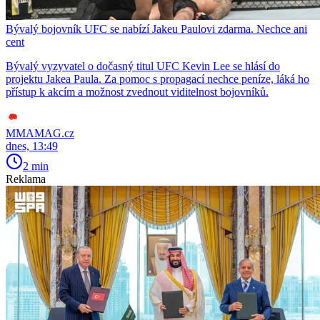
Bývalý bojovník UFC se nabízí Jakeu Paulovi zdarma. Nechce ani
cent
Bývalý vyzyvatel o dočasný titul UFC Kevin Lee se hlásí do
projektu Jakea Paula. Za pomoc s propagací nechce peníze, láká ho
přístup k akcím a možnost zvednout viditelnost bojovníků.
MMAMAG.cz
dnes, 13:49
2 min
Reklama