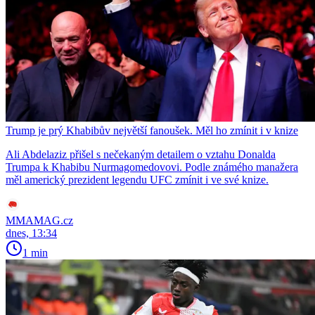
Trump je prý Khabibův největší fanoušek. Měl ho zmínit i v knize
Ali Abdelaziz přišel s nečekaným detailem o vztahu Donalda
Trumpa k Khabibu Nurmagomedovovi. Podle známého manažera
měl americký prezident legendu UFC zmínit i ve své knize.
MMAMAG.cz
dnes, 13:34
1 min