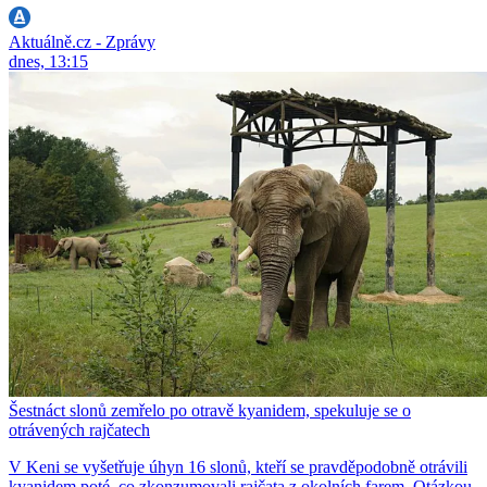
Aktuálně.cz - Zprávy
dnes, 13:15
Šestnáct slonů zemřelo po otravě kyanidem, spekuluje se o
otrávených rajčatech
V Keni se vyšetřuje úhyn 16 slonů, kteří se pravděpodobně otrávili
kyanidem poté, co zkonzumovali rajčata z okolních farem. Otázkou