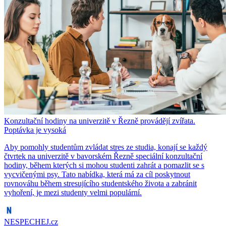
Konzultační hodiny na univerzitě v Řezně provádějí zvířata.
Poptávka je vysoká
Aby pomohly studentům zvládat stres ze studia, konají se každý
čtvrtek na univerzitě v bavorském Řezně speciální konzultační
hodiny, během kterých si mohou studenti zahrát a pomazlit se s
vycvičenými psy. Tato nabídka, která má za cíl poskytnout
rovnováhu během stresujícího studentského života a zabránit
vyhoření, je mezi studenty velmi populární.
NESPECHEJ.cz