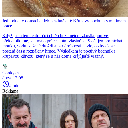
Jednoduchý domácí chléb bez hnětení: Křupavý bochník s minimem
práce
Když jsem tenhle domácí chléb bez hnětení zkusila poprvé,
překvapilo mě, jak málo práce s ním vlastně je. Stačí jen promíchat
mouku, vodu, sušené droždí a pár drobností navíc, o zbytek se
postará čas a rozpálený hrnec. Výsledkem je poctivý bochník s
křupavou kůrkou, který se u nás doma krájí ještě vlažný.
Cooky.cz
dnes, 13:08
4 min
Reklama