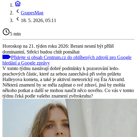
GrapesMag
18. 5. 2026, 05:11
5 min
Horoskop na 21. týden roku 2026: Berani nesmí být příliš
dominantní, Střelci budou chtít pomáhat
Přidejte si obsah Centrum.cz do oblíbených zdrojů pro Google
hledání a Google zprávy
V tomto týdnu nastávají dobré podmínky k pozorování ledo-
prachových částic, které za sebou zanechává při svém průletu
Halleyova kometa, a také je aktivní meteorický roj Éta Akvarid.
Některá znamení by se měla zajímat o své zdraví, jiná by mohla
někoho potkat a další se mohou naučit něco nového. Co vás v tomto
týdnu čeká podle vašeho znamení zvěrokruhu?