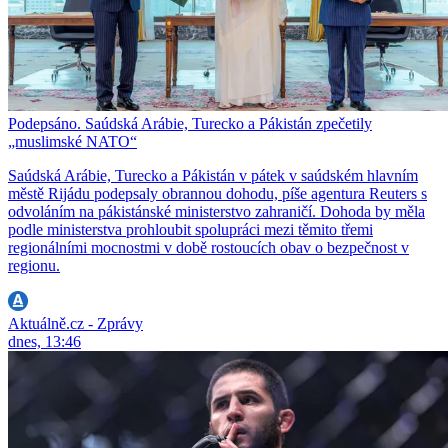
Podepsáno. Saúdská Arábie, Turecko a Pákistán zpečetily
„muslimské NATO“
Saúdská Arábie, Turecko a Pákistán v pátek v saúdském hlavním
městě Rijádu podepsaly obrannou dohodu, píše agentura Reuters s
odvoláním na pákistánské ministerstvo zahraničí. Dohoda by měla
podle ministerstva prohloubit spolupráci mezi těmito třemi
regionálními mocnostmi v době rostoucích obav o bezpečnost v
regionu.
Aktuálně.cz - Zprávy
dnes, 13:46