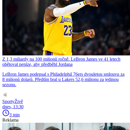
Z 1,3 miliardy na 100 milionů ročně. LeBron James ve 41 letech
obětoval peníze, aby předběhl Jordana
LeBron James podepsal s Philadelphií 76ers dvouletou smlouvu za
8 milionů dolarů. Předtím bral u Lakers 52,6 milionu za jedinou
sezonu.
SportyŽivě
dnes, 13:30
3 min
Reklama