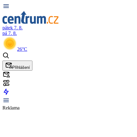
pátek 7. 8.
pá 7. 8.
26°C
Přihlášení
Reklama