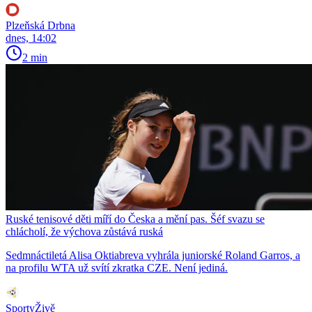
Plzeňská Drbna
dnes, 14:02
2 min
Ruské tenisové děti míří do Česka a mění pas. Šéf svazu se
chlácholí, že výchova zůstává ruská
Sedmnáctiletá Alisa Oktiabreva vyhrála juniorské Roland Garros, a
na profilu WTA už svítí zkratka CZE. Není jediná.
SportyŽivě