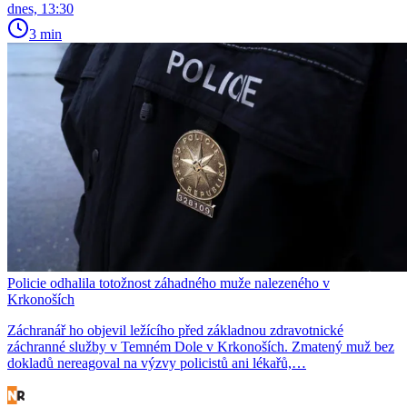
dnes, 13:30
3 min
Policie odhalila totožnost záhadného muže nalezeného v
Krkonoších
Záchranář ho objevil ležícího před základnou zdravotnické
záchranné služby v Temném Dole v Krkonoších. Zmatený muž bez
dokladů nereagoval na výzvy policistů ani lékařů,…