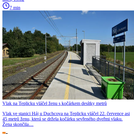
7 min
Vlak na Teplicku vláčel ženu s kočárkem desítky metrů
Vlak ve stanici Háj u Duchcova na Teplicku vláčel 22. července asi
45 metrů ženu, která se držela kočárku sevřeného dveřmi vlaku.
Žena skončila…