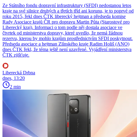
Ze Státního fondu dopravní infrastruktury (SFDI) nedostanou letos
kraje na své silnice druhých a třetích tříd ani korunu, je to poprvé od
roku 2015, řekl dnes ČTK liberecký hejtman a předseda komise
Rady Asociace krajů ČR pro dopravu Martin Půta (Starostové pro
Liberecký kraj). Informaci o tom podle něj dostala asociace ve
čtvrtek od ministerstva dopravy, které uvedlo, že nemá žádnou
rezervu, kterou by mohlo krajům prostřednictvím SFDI poskytnout.
Předseda asociace a hejtman Zlínského kraje Radim Holiš (ANO)
dnes ČTK řekl, že téma ještě není uzavřené. Vyjádření ministerstva
ČTK zjišťuje.
Liberecká Drbna
dnes, 13:20
2 min