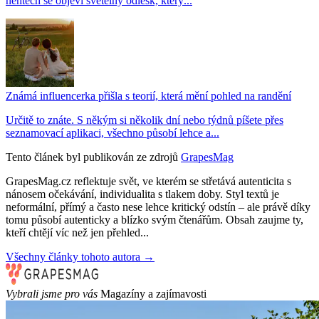
nehtech se objeví světelný odlesk, který...
Známá influencerka přišla s teorií, která mění pohled na randění
Určitě to znáte. S někým si několik dní nebo týdnů píšete přes
seznamovací aplikaci, všechno působí lehce a...
Tento článek byl publikován ze zdrojů
GrapesMag
GrapesMag.cz reflektuje svět, ve kterém se střetává autenticita s
nánosem očekávání, individualita s tlakem doby. Styl textů je
neformální, přímý a často nese lehce kritický odstín – ale právě díky
tomu působí autenticky a blízko svým čtenářům. Obsah zaujme ty,
kteří chtějí víc než jen přehled...
Všechny články tohoto autora →
Vybrali jsme pro vás
Magazíny a zajímavosti