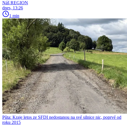
Náš REGION
dnes, 13:26
1 min
Půta: Kraje letos ze SFDI nedostanou na své silnice nic, poprvé od
roku 2015