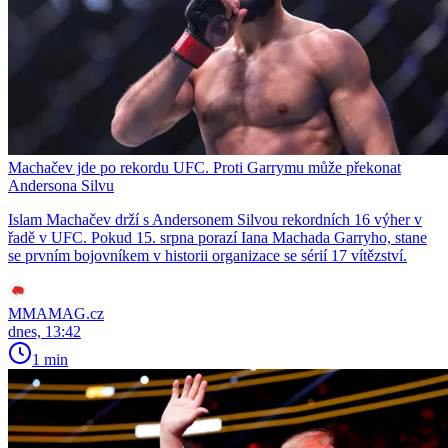
Machačev jde po rekordu UFC. Proti Garrymu může překonat
Andersona Silvu
Islam Machačev drží s Andersonem Silvou rekordních 16 výher v
řadě v UFC. Pokud 15. srpna porazí Iana Machada Garryho, stane
se prvním bojovníkem v historii organizace se sérií 17 vítězství.
MMAMAG.cz
dnes, 13:42
1 min