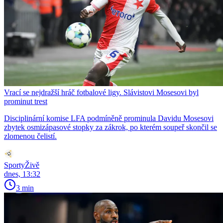
Vrací se nejdražší hráč fotbalové ligy. Slávistovi Mosesovi byl
prominut trest
Disciplinární komise LFA podmíněně prominula Davidu Mosesovi
zbytek osmizápasové stopky za zákrok, po kterém soupeř skončil se
zlomenou čelistí.
SportyŽivě
dnes, 13:32
3 min