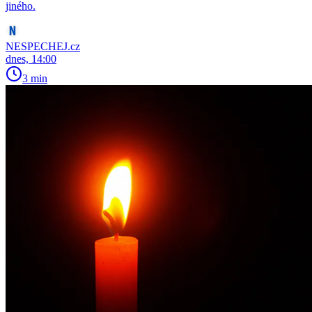
jiného.
NESPECHEJ.cz
dnes, 14:00
3 min