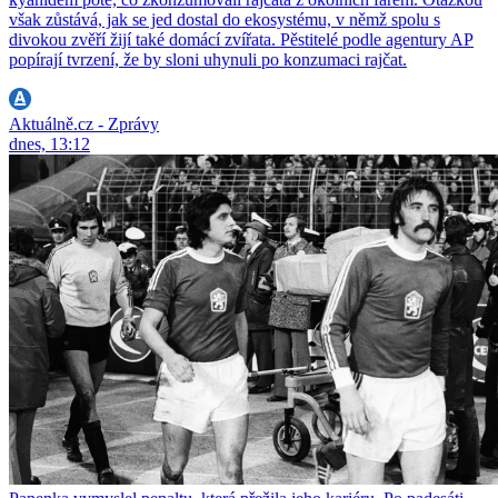
však zůstává, jak se jed dostal do ekosystému, v němž spolu s
divokou zvěří žijí také domácí zvířata. Pěstitelé podle agentury AP
popírají tvrzení, že by sloni uhynuli po konzumaci rajčat.
Aktuálně.cz - Zprávy
dnes, 13:12