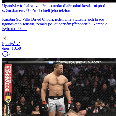
Ugandský fotbalista zemřel po útoku dlažebními kostkami před
svým domem. Útočníci chtěli jeho telefon
Kapitán SC Villa David Owori, jeden z nejviditelnějších hráčů
ugandského fotbalu, zemřel po loupežném přepadení v Kampale.
Bylo mu 27 let.
SportyŽivě
dnes, 13:58
4 min