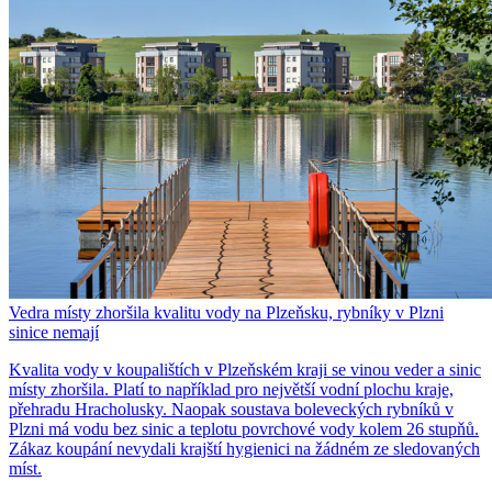
Vedra místy zhoršila kvalitu vody na Plzeňsku, rybníky v Plzni
sinice nemají
Kvalita vody v koupalištích v Plzeňském kraji se vinou veder a sinic
místy zhoršila. Platí to například pro největší vodní plochu kraje,
přehradu Hracholusky. Naopak soustava boleveckých rybníků v
Plzni má vodu bez sinic a teplotu povrchové vody kolem 26 stupňů.
Zákaz koupání nevydali krajští hygienici na žádném ze sledovaných
míst.