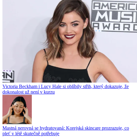
Victoria Beckham i Lucy Hale si oblíbily střih, který dokazuje, že
dokonalost už není v kurzu
Mastná nerovná se hydratovaná: Korejská skincare prozrazuje, co
pleť v létě skutečně potřebuje