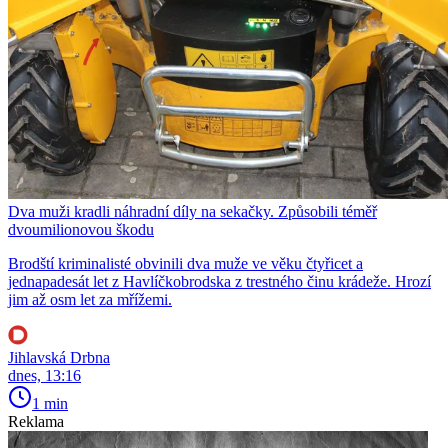
Dva muži kradli náhradní díly na sekačky. Způsobili téměř
dvoumilionovou škodu
Brodští kriminalisté obvinili dva muže ve věku čtyřicet a
jednapadesát let z Havlíčkobrodska z trestného činu krádeže. Hrozí
jim až osm let za mřížemi.
Jihlavská Drbna
dnes, 13:16
1 min
Reklama