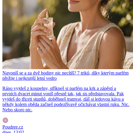
Navoníš se a za dvě hodiny nic necítíš? 7 triků, díky kterým parfém
přežije i nejkrutjší letní vedro
Ráno vyjdeš z koupelny, stříkneš si parfém na krk a zápěstí a
prvních dvacet minut voníš přesně tak, jak sis představovala. Pak
vyjdeš do třiceti stupňů, doběhneš tramvaj, dáš si ledovou kávu a
někdy kolem oběda začneš podezřívavě očichávat vlastní ruku. Nic.
Nebo skoro nic.
Poudree.cz
dnes, 13:02