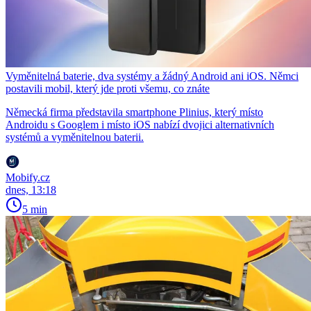
Vyměnitelná baterie, dva systémy a žádný Android ani iOS. Němci
postavili mobil, který jde proti všemu, co znáte
Německá firma představila smartphone Plinius, který místo
Androidu s Googlem i místo iOS nabízí dvojici alternativních
systémů a vyměnitelnou baterii.
Mobify.cz
dnes, 13:18
5 min