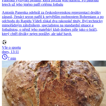
Panenka vymyslel penaltu, která přežila jeho kariéru. Po padesáti
letech už jeho jméno patří celému fotbalu
Antonín Panenka odehrál za československou reprezentaci desítky
zápasů, čtrnáct sezon patřil k největším osobnostem Bohemians a po
odchodu do Rapidu Vídeň získal dva rakouské tituly. Byl technicky
mimořádným záložníkem, specialistou na standardní situace a
fotbalistou, o němž jeho mateřský klub dodnes píše jako o hráči,
který chtěl diváky nejen porážet, ale také bavit.
Vše o sportu
dnes, 13:11
7 min