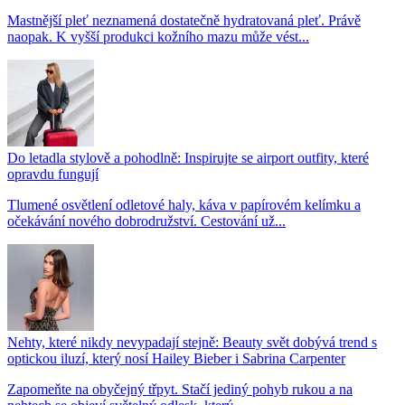
Mastnější pleť neznamená dostatečně hydratovaná pleť. Právě
naopak. K vyšší produkci kožního mazu může vést...
Do letadla stylově a pohodlně: Inspirujte se airport outfity, které
opravdu fungují
Tlumené osvětlení odletové haly, káva v papírovém kelímku a
očekávání nového dobrodružství. Cestování už...
Nehty, které nikdy nevypadají stejně: Beauty svět dobývá trend s
optickou iluzí, který nosí Hailey Bieber i Sabrina Carpenter
Zapomeňte na obyčejný třpyt. Stačí jediný pohyb rukou a na