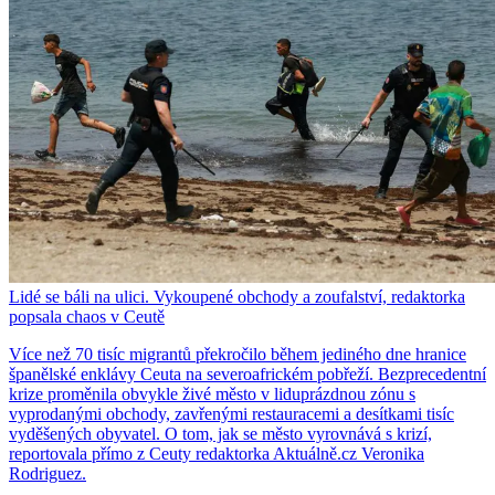
Lidé se báli na ulici. Vykoupené obchody a zoufalství, redaktorka
popsala chaos v Ceutě
Více než 70 tisíc migrantů překročilo během jediného dne hranice
španělské enklávy Ceuta na severoafrickém pobřeží. Bezprecedentní
krize proměnila obvykle živé město v liduprázdnou zónu s
vyprodanými obchody, zavřenými restauracemi a desítkami tisíc
vyděšených obyvatel. O tom, jak se město vyrovnává s krizí,
reportovala přímo z Ceuty redaktorka Aktuálně.cz Veronika
Rodriguez.