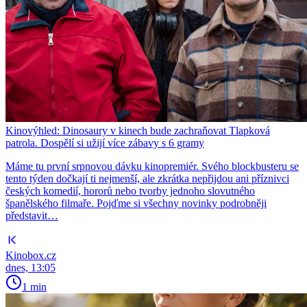
Kinovýhled: Dinosaury v kinech bude zachraňovat Tlapková
patrola. Dospělí si užijí více zábavy s 6 gramy
Máme tu první srpnovou dávku kinopremiér. Svého blockbusteru se
tento týden dočkají ti nejmenší, ale zkrátka nepřijdou ani příznivci
českých komedií, hororů nebo tvorby jednoho slovutného
španělského filmaře. Pojďme si všechny novinky podrobněji
představit…
Kinobox.cz
dnes, 13:05
1 min