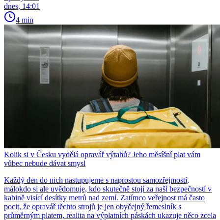
dnes, 14:01
4 min
Kolik si v Česku vydělá opravář výtahů? Jeho měsíšní plat vám
vůbec nebude dávat smysl
Každý den do nich nastupujeme s naprostou samozřejmostí,
málokdo si ale uvědomuje, kdo skutečně stojí za naší bezpečností v
kabině visící desítky metrů nad zemí. Zatímco veřejnost má často
pocit, že opravář těchto strojů je jen obyčejný řemeslník s
průměrným platem, realita na výplatních páskách ukazuje něco zcela