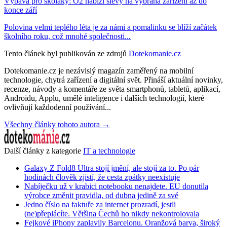
Výbava pro školáky: O2 nabízí slevy na vybraná zařízení až do
konce září
Polovina velmi teplého léta je za námi a pomalinku se blíží začátek
školního roku, což mnohé společnosti...
Tento článek byl publikován ze zdrojů
Dotekomanie.cz
Dotekomanie.cz je nezávislý magazín zaměřený na mobilní
technologie, chytrá zařízení a digitální svět. Přináší aktuální novinky,
recenze, návody a komentáře ze světa smartphonů, tabletů, aplikací,
Androidu, Applu, umělé inteligence i dalších technologií, které
ovlivňují každodenní používání...
Všechny články tohoto autora →
Další články z kategorie
IT a technologie
Galaxy Z Fold8 Ultra stojí jmění, ale stojí za to. Po pár
hodinách člověk zjistí, že cesta zpátky neexistuje
Nabíječku už v krabici notebooku nenajdete. EU donutila
výrobce změnit pravidla, od dubna jedině za své
Jedno číslo na faktuře za internet prozradí, jestli
(ne)přeplácíte. Většina Čechů ho nikdy nekontrolovala
Fejkové iPhony zaplavily Barcelonu. Oranžová barva, široký