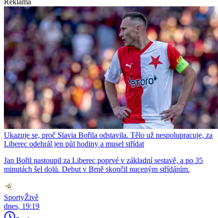
Reklama
Ukazuje se, proč Slavia Bořila odstavila. Tělo už nespolupracuje, za
Liberec odehrál jen půl hodiny a musel střídat
Jan Bořil nastoupil za Liberec poprvé v základní sestavě, a po 35
minutách šel dolů. Debut v Brně skončil nuceným střídáním.
SportyŽivě
dnes, 19:19