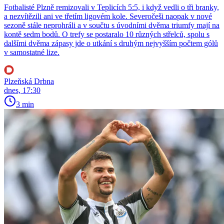
Fotbalisté Plzně remizovali v Teplicích 5:5, i když vedli o tři branky,
a nezvítězili ani ve třetím ligovém kole. Severočeši naopak v nové
sezoně stále neprohráli a v součtu s úvodními dvěma triumfy mají na
kontě sedm bodů. O trefy se postaralo 10 různých střelců, spolu s
dalšími dvěma zápasy jde o utkání s druhým nejvyšším počtem gólů
v samostatné lize.
Plzeňská Drbna
dnes, 17:30
3 min