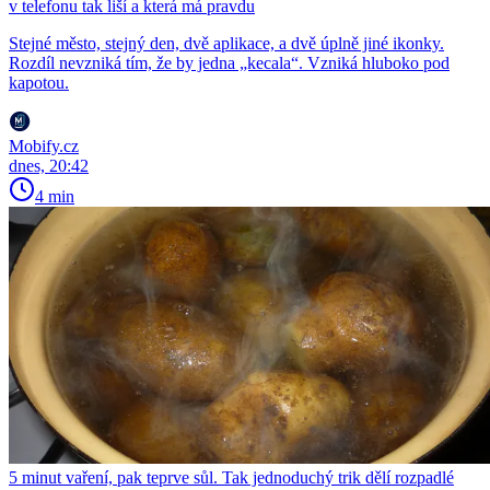
v telefonu tak liší a která má pravdu
Stejné město, stejný den, dvě aplikace, a dvě úplně jiné ikonky.
Rozdíl nevzniká tím, že by jedna „kecala“. Vzniká hluboko pod
kapotou.
Mobify.cz
dnes, 20:42
4 min
5 minut vaření, pak teprve sůl. Tak jednoduchý trik dělí rozpadlé