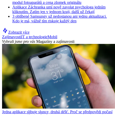
modul fotoaparátů a cena zlomek originálu
Aplikace Záchranka umí nově zavolat psychologa jedním
kliknutím. Zatím jen v jednom kraji, další už čekají
3 oblíbené Samsungy už nedostanou ani jednu aktualizaci.
Kdo je má, vážně tím riskuje každý den
Zobrazit více
Zajímavosti
IT a technologie
Mobil
Vybrali jsme pro vás
Magazíny a zajímavosti
Jedna aplikace slibuje slunce, druhá déšť. Proč se předpovědi počasí