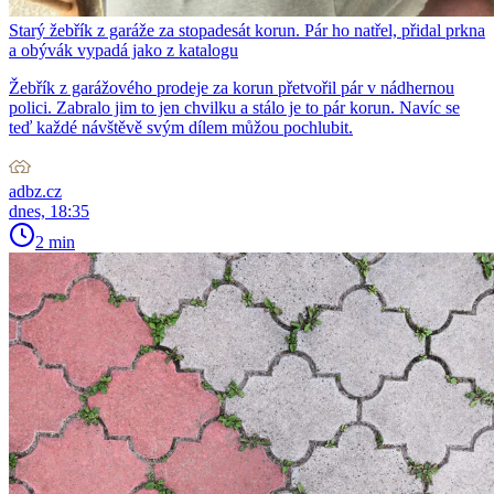
Starý žebřík z garáže za stopadesát korun. Pár ho natřel, přidal prkna
a obývák vypadá jako z katalogu
Žebřík z garážového prodeje za korun přetvořil pár v nádhernou
polici. Zabralo jim to jen chvilku a stálo je to pár korun. Navíc se
teď každé návštěvě svým dílem můžou pochlubit.
adbz.cz
dnes, 18:35
2 min