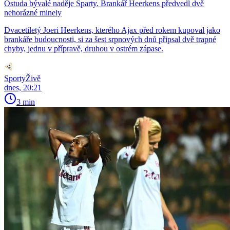
Ostuda bývalé naděje Sparty. Brankář Heerkens předvedl dvě
nehorázné minely
Dvacetiletý Joeri Heerkens, kterého Ajax před rokem kupoval jako
brankáře budoucnosti, si za šest srpnových dnů připsal dvě trapné
chyby, jednu v přípravě, druhou v ostrém zápase.
SportyŽivě
dnes, 20:21
3 min