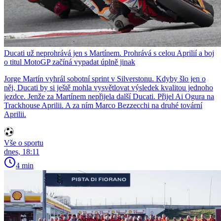
Ducati už neprohrává jen s Martínem. Prohrává s celou Aprilií a boj
o titul MotoGP začíná vypadat úplně jinak
Jorge Martín vyhrál sobotní sprint v Silverstonu. Kdyby šlo jen o
něj, Ducati by si ještě mohla vysvětlovat výsledek kvalitou jednoho
jezdce. Jenže za Martínem nepřijela další Ducati. Přijel Ai Ogura na
Trackhouse Aprilii. A za ním Marco Bezzecchi na druhé tovární
Aprilii.
Vše o sportu
dnes, 18:11
4 min