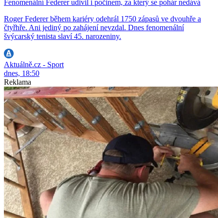
Fenomenální Federer udivil i počinem, za který se pohár nedává
Roger Federer během kariéry odehrál 1750 zápasů ve dvouhře a
čtyřhře. Ani jediný po zahájení nevzdal. Dnes fenomenální
švýcarský tenista slaví 45. narozeniny.
Aktuálně.cz - Sport
dnes, 18:50
Reklama