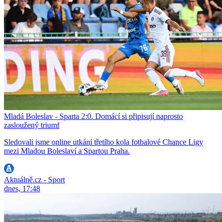
Mladá Boleslav - Sparta 2:0. Domácí si připisují naprosto
zasloužený triumf
Sledovali jsme online utkání třetího kola fotbalové Chance Ligy
mezi Mladou Boleslaví a Spartou Praha.
Aktuálně.cz - Sport
dnes, 17:48