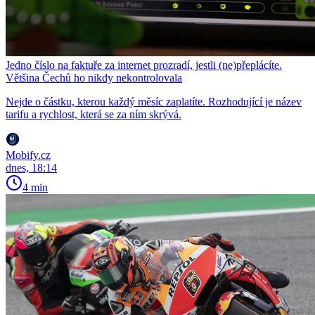
Jedno číslo na faktuře za internet prozradí, jestli (ne)přeplácíte.
Většina Čechů ho nikdy nekontrolovala
Nejde o částku, kterou každý měsíc zaplatíte. Rozhodující je název
tarifu a rychlost, která se za ním skrývá.
Mobify.cz
dnes, 18:14
4 min