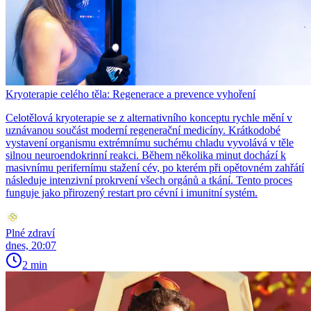
Kryoterapie celého těla: Regenerace a prevence vyhoření
Celotělová kryoterapie se z alternativního konceptu rychle mění v
uznávanou součást moderní regenerační medicíny. Krátkodobé
vystavení organismu extrémnímu suchému chladu vyvolává v těle
silnou neuroendokrinní reakci. Během několika minut dochází k
masivnímu perifernímu stažení cév, po kterém při opětovném zahřátí
následuje intenzivní prokrvení všech orgánů a tkání. Tento proces
funguje jako přirozený restart pro cévní i imunitní systém.
Plné zdraví
dnes, 20:07
2 min