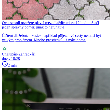
Ocet se solí rozežere plevel mezi dlaždicemi za 12 hodin. Stačí
jeden správný poměr, jinak to nefunguje
Čištění dlažebních kostek například příjezdové cesty nemusí být
velkým problémem. Mnoho prostředků už máte doma.
Chalupáři-Zahrádkáři
dnes, 18:28
2 min