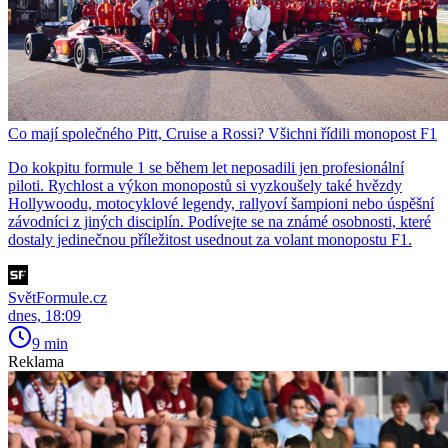
Co mají společného Pitt, Cruise a Rossi? Všichni řídili monopost F1
Do kokpitu formule 1 se během let neposadili jen profesionální
piloti. Rychlost a výkon monopostů si vyzkoušely také hvězdy
Hollywoodu, motocyklové legendy, rallyoví šampioni nebo úspěšní
závodníci z jiných disciplín. Podívejte se na známé osobnosti, které
dostaly jedinečnou příležitost usednout za volant monopostu F1.
SvětFormule.cz
dnes, 18:09
9 min
Reklama