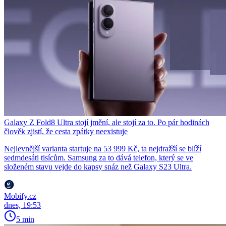
Galaxy Z Fold8 Ultra stojí jmění, ale stojí za to. Po pár hodinách
člověk zjistí, že cesta zpátky neexistuje
Nejlevnější varianta startuje na 53 999 Kč, ta nejdražší se blíží
sedmdesáti tisícům. Samsung za to dává telefon, který se ve
složeném stavu vejde do kapsy snáz než Galaxy S23 Ultra.
Mobify.cz
dnes, 19:53
5 min