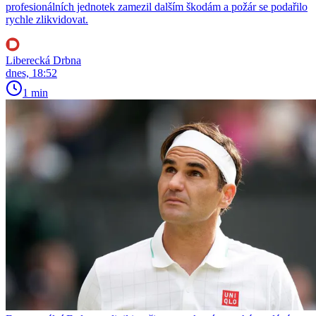
profesionálních jednotek zamezil dalším škodám a požár se podařilo
rychle zlikvidovat.
Liberecká Drbna
dnes, 18:52
1 min