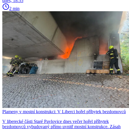
dnes, 18:55
2 min
Plameny v mostní konstrukci: V Liberci hořel příbytek bezdomovců
V liberecké části Staré Pavlovice dnes večer hořel příbytek
bezdomovců vybudovaný přímo uvnitř mostní konstrukce. Zásah