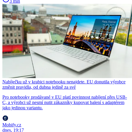
3 min
Nabíječku už v krabici notebooku nenajdete. EU donutila výrobce
změnit pravidla, od dubna jedině za své
Pro notebooky prodávané v EU platí povinnost nabíjení přes USB-
C, a výrobci už nesmí nutit zákazníky kupovat balení s adaptérem
jako jedinou variantu.
Mobify.cz
dnes, 19:17