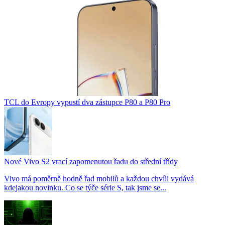
TCL do Evropy vypustí dva zástupce P80 a P80 Pro
Nové Vivo S2 vrací zapomenutou řadu do střední třídy
Vivo má poměrně hodně řad mobilů a každou chvíli vydává
kdejakou novinku. Co se týče série S, tak jsme se...