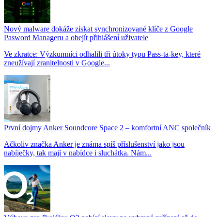
Nový malware dokáže získat synchronizované klíče z Google
Pasword Manageru a obejít přihlášení uživatele
Ve zkratce: Výzkumníci odhalili tři útoky typu Pass-ta-key, které
zneužívají zranitelnosti v Google...
První dojmy Anker Soundcore Space 2 – komfortní ANC společník
Ačkoliv značka Anker je známa spíš příslušenství jako jsou
nabíječky, tak mají v nabídce i sluchátka. Nám...