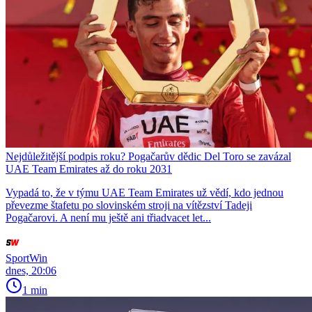
Nejdůležitější podpis roku? Pogačarův dědic Del Toro se zavázal
UAE Team Emirates až do roku 2031
Vypadá to, že v týmu UAE Team Emirates už vědí, kdo jednou
převezme štafetu po slovinském stroji na vítězství Tadeji
Pogačarovi. A není mu ještě ani třiadvacet let...
SportWin
dnes, 20:06
1 min