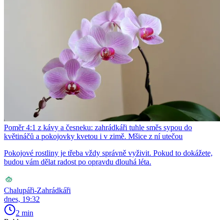
Poměr 4:1 z kávy a česneku: zahrádkáři tuhle směs sypou do
květináčů a pokojovky kvetou i v zimě. Mšice z ní utečou
Pokojové rostliny je třeba vždy správně vyživit. Pokud to dokážete,
budou vám dělat radost po opravdu dlouhá léta.
Chalupáři-Zahrádkáři
dnes, 19:32
2 min