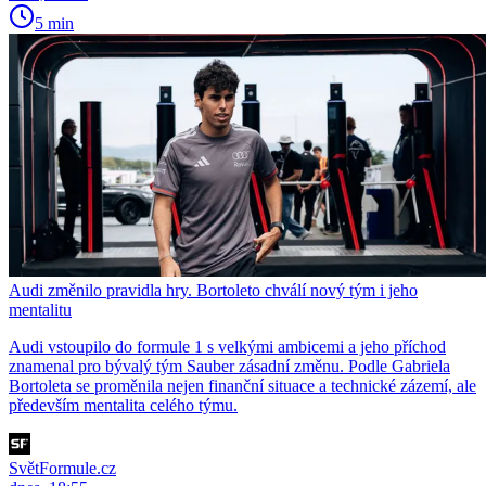
5 min
Audi změnilo pravidla hry. Bortoleto chválí nový tým i jeho
mentalitu
Audi vstoupilo do formule 1 s velkými ambicemi a jeho příchod
znamenal pro bývalý tým Sauber zásadní změnu. Podle Gabriela
Bortoleta se proměnila nejen finanční situace a technické zázemí, ale
především mentalita celého týmu.
SvětFormule.cz