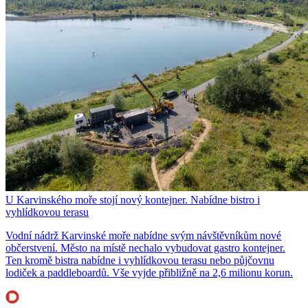
U Karvinského moře stojí nový kontejner. Nabídne bistro i
vyhlídkovou terasu
Vodní nádrž Karvinské moře nabídne svým návštěvníkům nové
občerstvení. Město na místě nechalo vybudovat gastro kontejner.
Ten kromě bistra nabídne i vyhlídkovou terasu nebo půjčovnu
lodiček a paddleboardů. Vše vyjde přibližně na 2,6 milionu korun.