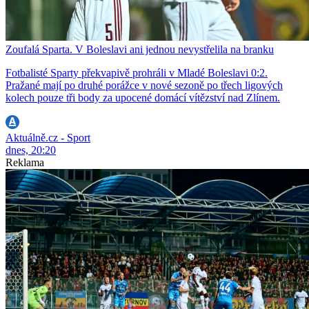
Zoufalá Sparta. V Boleslavi ani jednou nevystřelila na branku
Fotbalisté Sparty překvapivě prohráli v Mladé Boleslavi 0:2.
Pražané mají po druhé porážce v nové sezoně po třech ligových
kolech pouze tři body za upocené domácí vítězství nad Zlínem.
Aktuálně.cz - Sport
dnes, 20:20
Reklama