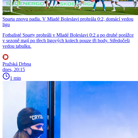
Sparta znovu padla. V Mladé Boleslavi prohrála 0:2, domácí vedou
ligu
Fotbalisté Sparty prohráli v Mladé Boleslavi 0:2 a po druhé porážce
v sezoně mají po třech ligových kolech pouze tři body. Středočeši
vedou tabulku.
Pražská Drbna
dnes, 20:15
1 min