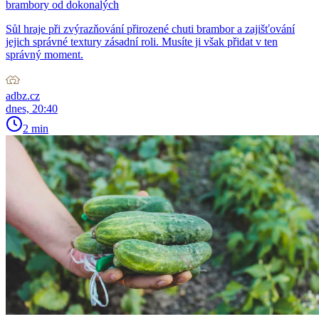
brambory od dokonalých
Sůl hraje při zvýrazňování přirozené chuti brambor a zajišťování
jejich správné textury zásadní roli. Musíte ji však přidat v ten
správný moment.
adbz.cz
dnes, 20:40
2 min