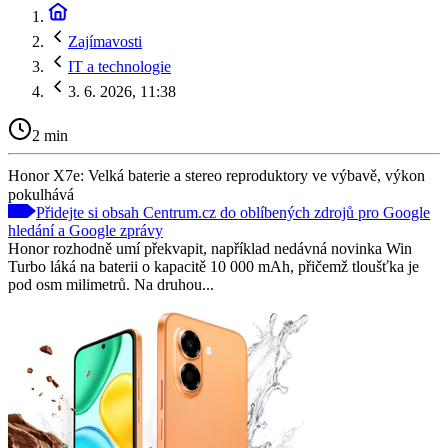
Zajímavosti
IT a technologie
3. 6. 2026, 11:38
2 min
Honor X7e: Velká baterie a stereo reproduktory ve výbavě, výkon
pokulhává
Přidejte si obsah Centrum.cz do oblíbených zdrojů pro Google
hledání a Google zprávy
Honor rozhodně umí překvapit, například nedávná novinka Win
Turbo láká na baterii o kapacitě 10 000 mAh, přičemž tloušťka je
pod osm milimetrů. Na druhou...