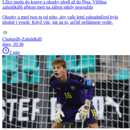
Lžíce medu do konve a okurky plodí až do října. Většina
zahrádkářů přitom med na záhon nikdy nepoužila
Okurky a med jsou tu od toho, aby vaše letní zahradničení bylo
plodné i veselé. Když víte, jak na to, určitě nešlápnete vedle.
Chalupáři-Zahrádkáři
dnes, 20:38
2 min