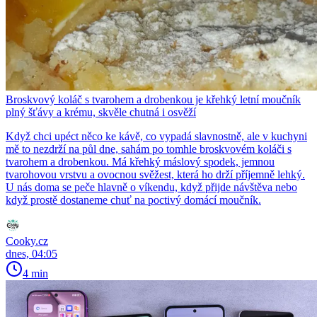
Broskvový koláč s tvarohem a drobenkou je křehký letní moučník
plný šťávy a krému, skvěle chutná i osvěží
Když chci upéct něco ke kávě, co vypadá slavnostně, ale v kuchyni
mě to nezdrží na půl dne, sahám po tomhle broskvovém koláči s
tvarohem a drobenkou. Má křehký máslový spodek, jemnou
tvarohovou vrstvu a ovocnou svěžest, která ho drží příjemně lehký.
U nás doma se peče hlavně o víkendu, když přijde návštěva nebo
když prostě dostaneme chuť na poctivý domácí moučník.
Cooky.cz
dnes, 04:05
4 min