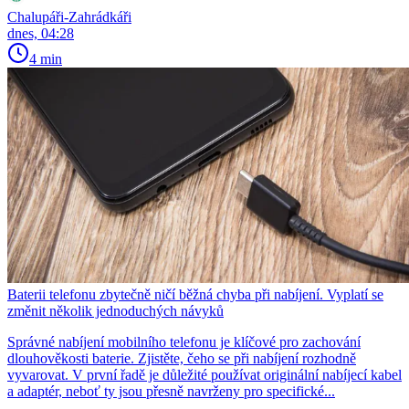
Chalupáři-Zahrádkáři
dnes, 04:28
4 min
Baterii telefonu zbytečně ničí běžná chyba při nabíjení. Vyplatí se
změnit několik jednoduchých návyků
Správné nabíjení mobilního telefonu je klíčové pro zachování
dlouhověkosti baterie. Zjistěte, čeho se při nabíjení rozhodně
vyvarovat. V první řadě je důležité používat originální nabíjecí kabel
a adaptér, neboť ty jsou přesně navrženy pro specifické...