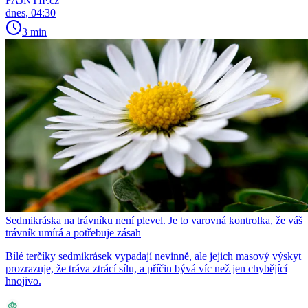
FAJNTIP.cz
dnes, 04:30
3 min
Sedmikráska na trávníku není plevel. Je to varovná kontrolka, že váš
trávník umírá a potřebuje zásah
Bílé terčíky sedmikrásek vypadají nevinně, ale jejich masový výskyt
prozrazuje, že tráva ztrácí sílu, a příčin bývá víc než jen chybějící
hnojivo.