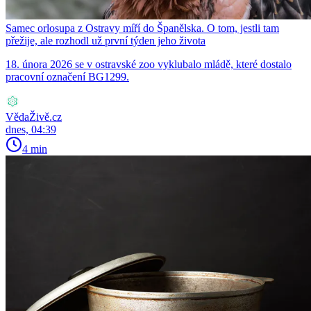
Samec orlosupa z Ostravy míří do Španělska. O tom, jestli tam
přežije, ale rozhodl už první týden jeho života
18. února 2026 se v ostravské zoo vyklubalo mládě, které dostalo
pracovní označení BG1299.
VědaŽivě.cz
dnes, 04:39
4 min