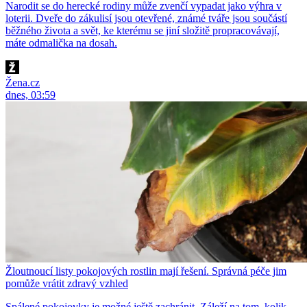
Narodit se do herecké rodiny může zvenčí vypadat jako výhra v
loterii. Dveře do zákulisí jsou otevřené, známé tváře jsou součástí
běžného života a svět, ke kterému se jiní složitě propracovávají,
máte odmalička na dosah.
Žena.cz
dnes, 03:59
Žloutnoucí listy pokojových rostlin mají řešení. Správná péče jim
pomůže vrátit zdravý vzhled
Spálené pokojovky je možné ještě zachránit. Záleží na tom, kolik