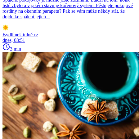
listů zbylo a v jakém stavu je kořenový systém. Pěstujete pokojové
rostliny na okenním parapetu? Pak se vám může někdy stát, že
dojde ke spálení jejich...
BydlímeÚtulně.cz
dnes, 03:51
3 min