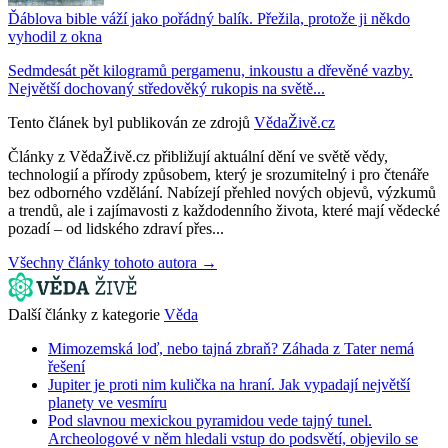
Ďáblova bible váží jako pořádný balík. Přežila, protože ji někdo
vyhodil z okna
Sedmdesát pět kilogramů pergamenu, inkoustu a dřevěné vazby.
Největší dochovaný středověký rukopis na světě...
Tento článek byl publikován ze zdrojů
VědaŽivě.cz
Články z VědaŽivě.cz přibližují aktuální dění ve světě vědy,
technologií a přírody způsobem, který je srozumitelný i pro čtenáře
bez odborného vzdělání. Nabízejí přehled nových objevů, výzkumů
a trendů, ale i zajímavosti z každodenního života, které mají vědecké
pozadí – od lidského zdraví přes...
Všechny články tohoto autora →
Další články z kategorie
Věda
Mimozemská loď, nebo tajná zbraň? Záhada z Tater nemá
řešení
Jupiter je proti nim kulička na hraní. Jak vypadají největší
planety ve vesmíru
Pod slavnou mexickou pyramidou vede tajný tunel.
Archeologové v něm hledali vstup do podsvětí, objevilo se