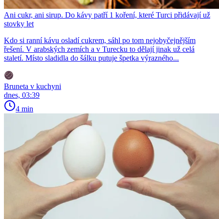
Ani cukr, ani sirup. Do kávy patří 1 koření, které Turci přidávají už
stovky let
Kdo si ranní kávu osladí cukrem, sáhl po tom nejobyčejnějším
řešení. V arabských zemích a v Turecku to dělají jinak už celá
staletí. Místo sladidla do šálku putuje špetka výrazného...
Bruneta v kuchyni
dnes, 03:39
4 min