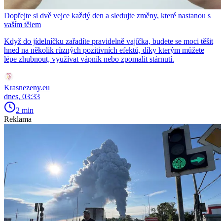
Dopřejte si dvě vejce každý den a sledujte změny, které nastanou s
vaším tělem
Když do jídelníčku zařadíte pravidelně vajíčka, budete se moci těšit
hned na několik různých pozitivních efektů, díky kterým můžete
lépe zhubnout, využívat vápník nebo zpomalit stárnutí.
Krasnezeny.eu
dnes, 03:33
2 min
Reklama