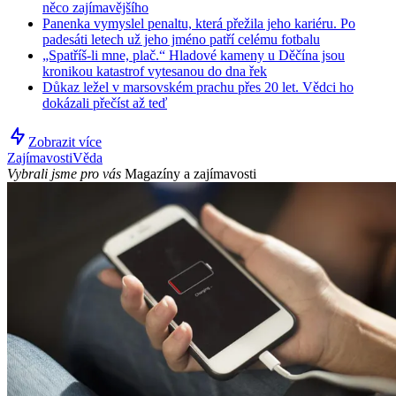
něco zajímavějšího
Panenka vymyslel penaltu, která přežila jeho kariéru. Po
padesáti letech už jeho jméno patří celému fotbalu
„Spatříš-li mne, plač.“ Hladové kameny u Děčína jsou
kronikou katastrof vytesanou do dna řek
Důkaz ležel v marsovském prachu přes 20 let. Vědci ho
dokázali přečíst až teď
Zobrazit více
Zajímavosti
Věda
Vybrali jsme pro vás
Magazíny a zajímavosti