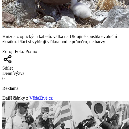
Hnízda z optických kabelů: válka na Ukrajině spustila evoluční
zkratku. Ptáci si vybírají vlákna podle průměru, ne barvy
Zdroj
:
Foto: Pixnio
Sdílet
Denní
výzva
0
Reklama
Další články z
VědaŽivě.cz