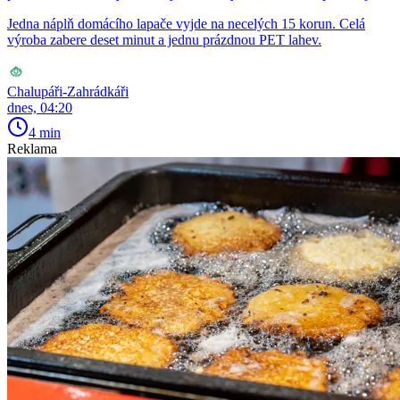
Jedna náplň domácího lapače vyjde na necelých 15 korun. Celá
výroba zabere deset minut a jednu prázdnou PET lahev.
Chalupáři-Zahrádkáři
dnes, 04:20
4 min
Reklama