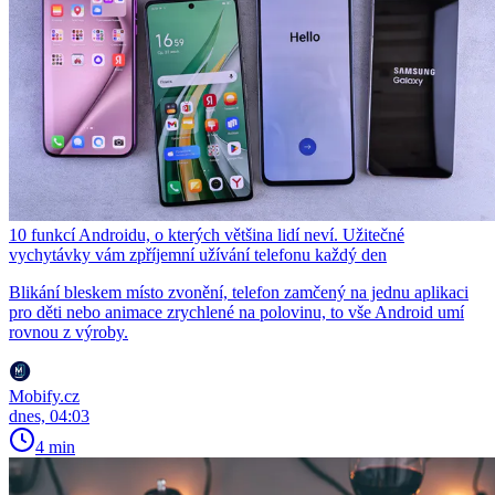
10 funkcí Androidu, o kterých většina lidí neví. Užitečné
vychytávky vám zpříjemní užívání telefonu každý den
Blikání bleskem místo zvonění, telefon zamčený na jednu aplikaci
pro děti nebo animace zrychlené na polovinu, to vše Android umí
rovnou z výroby.
Mobify.cz
dnes, 04:03
4 min