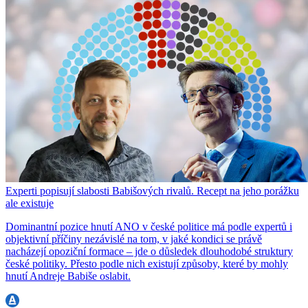
Experti popisují slabosti Babišových rivalů. Recept na jeho porážku
ale existuje
Dominantní pozice hnutí ANO v české politice má podle expertů i
objektivní příčiny nezávislé na tom, v jaké kondici se právě
nacházejí opoziční formace – jde o důsledek dlouhodobé struktury
české politiky. Přesto podle nich existují způsoby, které by mohly
hnutí Andreje Babiše oslabit.