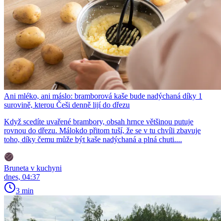
Ani mléko, ani máslo: bramborová kaše bude nadýchaná díky 1
surovině, kterou Češi denně lijí do dřezu
Když scedíte uvařené brambory, obsah hrnce většinou putuje
rovnou do dřezu. Málokdo přitom tuší, že se v tu chvíli zbavuje
toho, díky čemu může být kaše nadýchaná a plná chuti....
Bruneta v kuchyni
dnes, 04:37
3 min