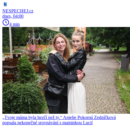
NESPECHEJ.cz
dnes, 04:00
4 min
„Tvoje máma byla hezčí než ty.“ Amelie Pokorná Zedníčková
popsala nekonečné srovnávání s maminkou Lucií