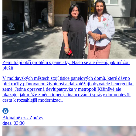
Zemi trápí obří problém s paneláky. Našlo se ale řešení, jak můžou
přežít
V moldavských městech stojí tisíce panelových domů, které dávno
překročily plánovanou životnost a dál zatěžují obyvatele i energetiku
země. Jedna opravená devítipatrovka v metropoli Kišiněvě ale
ukazuje, jak může změna topení, financování i správy domu otevřít
cestu k rozsáhlejší modernizaci.
Aktuálně.cz - Zprávy
dnes, 03:30