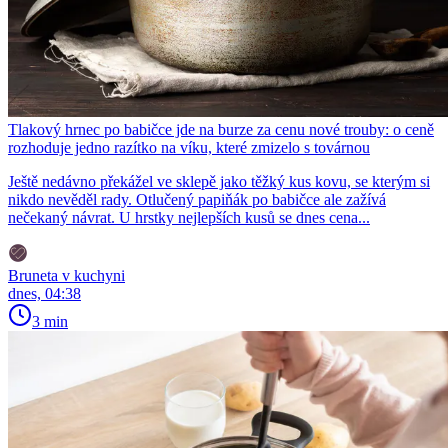
Tlakový hrnec po babičce jde na burze za cenu nové trouby: o ceně
rozhoduje jedno razítko na víku, které zmizelo s továrnou
Ještě nedávno překážel ve sklepě jako těžký kus kovu, se kterým si
nikdo nevěděl rady. Otlučený papiňák po babičce ale zažívá
nečekaný návrat. U hrstky nejlepších kusů se dnes cena...
Bruneta v kuchyni
dnes, 04:38
3 min