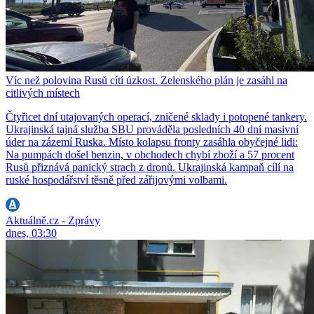
Víc než polovina Rusů cítí úzkost. Zelenského plán je zasáhl na
citlivých místech
Čtyřicet dní utajovaných operací, zničené sklady i potopené tankery.
Ukrajinská tajná služba SBU prováděla posledních 40 dní masivní
úder na zázemí Ruska. Místo kolapsu fronty zasáhla obyčejné lidi:
Na pumpách došel benzin, v obchodech chybí zboží a 57 procent
Rusů přiznává panický strach z dronů. Ukrajinská kampaň cílí na
ruské hospodářství těsně před zářijovými volbami.
Aktuálně.cz - Zprávy
dnes, 03:30