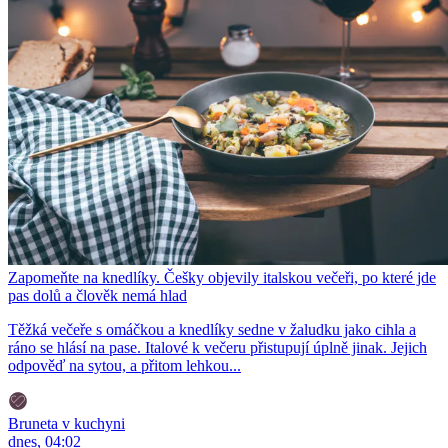
Zapomeňte na knedlíky. Češky objevily italskou večeři, po které jde
pas dolů a člověk nemá hlad
Těžká večeře s omáčkou a knedlíky sedne v žaludku jako cihla a
ráno se hlásí na pase. Italové k večeru přistupují úplně jinak. Jejich
odpověď na sytou, a přitom lehkou...
Bruneta v kuchyni
dnes, 04:02