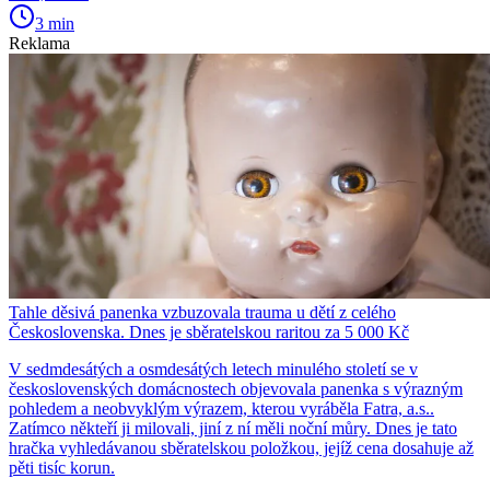
3 min
Reklama
Tahle děsivá panenka vzbuzovala trauma u dětí z celého
Československa. Dnes je sběratelskou raritou za 5 000 Kč
V sedmdesátých a osmdesátých letech minulého století se v
československých domácnostech objevovala panenka s výrazným
pohledem a neobvyklým výrazem, kterou vyráběla Fatra, a.s..
Zatímco někteří ji milovali, jiní z ní měli noční můry. Dnes je tato
hračka vyhledávanou sběratelskou položkou, jejíž cena dosahuje až
pěti tisíc korun.