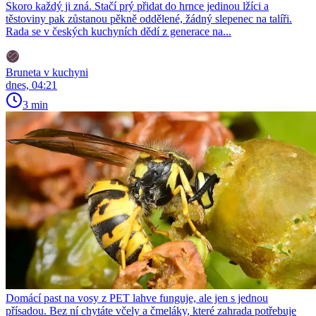
Skoro každý ji zná. Stačí prý přidat do hrnce jedinou lžíci a
těstoviny pak zůstanou pěkně oddělené, žádný slepenec na talíři.
Rada se v českých kuchyních dědí z generace na...
Bruneta v kuchyni
dnes, 04:21
3 min
Domácí past na vosy z PET lahve funguje, ale jen s jednou
přísadou. Bez ní chytáte včely a čmeláky, které zahrada potřebuje