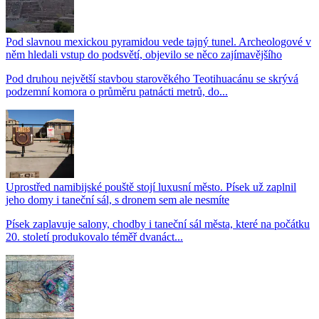
Pod slavnou mexickou pyramidou vede tajný tunel. Archeologové v
něm hledali vstup do podsvětí, objevilo se něco zajímavějšího
Pod druhou největší stavbou starověkého Teotihuacánu se skrývá
podzemní komora o průměru patnácti metrů, do...
Uprostřed namibijské pouště stojí luxusní město. Písek už zaplnil
jeho domy i taneční sál, s dronem sem ale nesmíte
Písek zaplavuje salony, chodby i taneční sál města, které na počátku
20. století produkovalo téměř dvanáct...