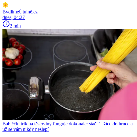
BydlímeÚtulně.cz
dnes, 04:27
2 min
Babiččin trik na těstoviny funguje dokonale: stačí 1 lžíce do hrnce a
už se vám nikdy neslepí