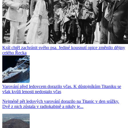
Král chtěl zachránit svého psa. Jediné kousnutí opice změnilo dějiny
celého Řecka
Varování před ledovcem dorazilo včas. K důstojníkům Titaniku se
však kvůli lenosti nedostalo včas
Nejméně pět ledových varování dorazilo na Titanic v den srážky.
Dvě z nich zůstala v radiokabině a nikdy je...