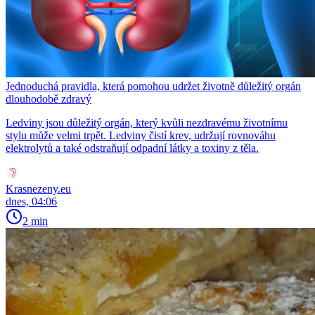
Jednoduchá pravidla, která pomohou udržet životně důležitý orgán
dlouhodobě zdravý
Ledviny jsou důležitý orgán, který kvůli nezdravému životnímu
stylu může velmi trpět. Ledviny čistí krev, udržují rovnováhu
elektrolytů a také odstraňují odpadní látky a toxiny z těla.
Krasnezeny.eu
dnes, 04:06
2 min