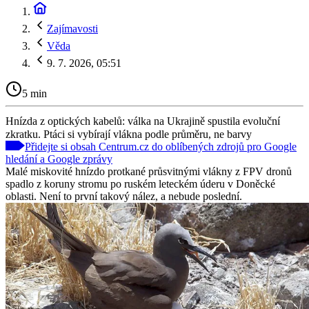
Zajímavosti
Věda
9. 7. 2026, 05:51
5 min
Hnízda z optických kabelů: válka na Ukrajině spustila evoluční
zkratku. Ptáci si vybírají vlákna podle průměru, ne barvy
Přidejte si obsah Centrum.cz do oblíbených zdrojů pro Google
hledání a Google zprávy
Malé miskovité hnízdo protkané průsvitnými vlákny z FPV dronů
spadlo z koruny stromu po ruském leteckém úderu v Doněcké
oblasti. Není to první takový nález, a nebude poslední.