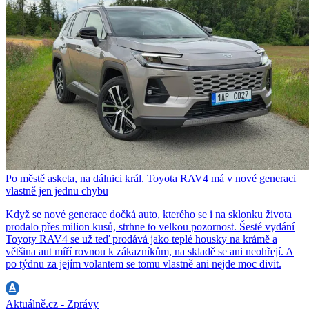
Po městě asketa, na dálnici král. Toyota RAV4 má v nové generaci
vlastně jen jednu chybu
Když se nové generace dočká auto, kterého se i na sklonku života
prodalo přes milion kusů, strhne to velkou pozornost. Šesté vydání
Toyoty RAV4 se už teď prodává jako teplé housky na krámě a
většina aut míří rovnou k zákazníkům, na skladě se ani neohřejí. A
po týdnu za jejím volantem se tomu vlastně ani nejde moc divit.
Aktuálně.cz - Zprávy