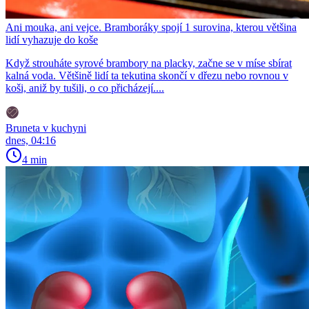
Ani mouka, ani vejce. Bramboráky spojí 1 surovina, kterou většina
lidí vyhazuje do koše
Když strouháte syrové brambory na placky, začne se v míse sbírat
kalná voda. Většině lidí ta tekutina skončí v dřezu nebo rovnou v
koši, aniž by tušili, o co přicházejí....
Bruneta v kuchyni
dnes, 04:16
4 min