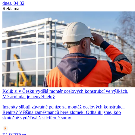
dnes, 04:32
Reklama
Kolik si v Česku vydělá montér ocelových konstrukcí ve výškách.
Měsíční plat je neuvěřitelný
Inzeráty slibují závratné peníze za montáž ocelových konstrukcí.
Realita? Většina zaměstnanců bere zlomek. Odhalili jsme, kdo
skutečně vydělává šesticiferné sumy.