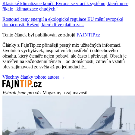
Klasické klimatizace končí. Evropa se vrací k systému, kterému se
říkalo „klimatizace chudých“
Rostoucí ceny energií a ekologické regulace EU mění evropské
domácnosti. Řešení, které dříve platilo za...
Tento článek byl publikován ze zdrojů
FAJNTIP.cz
Články z FajnTip.cz přinášejí pestrý mix užitečných informací,
životních vychytávek, inspirativních postřehů i oddechového
obsahu, který čtenáře nejen pobaví, ale často i překvapí. Obsah je
zaměřen na každodenní témata – od domácnosti, zdraví a vztahů
přes zajímavosti ze světa až po jednoduché...
Všechny články tohoto autora →
Vybrali jsme pro vás
Magazíny a zajímavosti