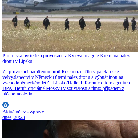
Protiruská hysterie a provokace z Kyjeva, reaguje Kreml na nález
dronu v Lipsku
Za provokaci namířenou proti Rusku označilo v pátek ruské
velvyslanectví v Německu úterní nález dronu s výbušninou na
východoněmeckém letišti Lipsko/Halle. Informuje o tom agentura
DPA. Berlín oficiálně Moskvu v souvislosti s tímto případem z
ničeho neobvinil.
Aktuálně.cz - Zprávy
dnes, 20:23