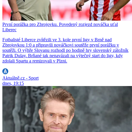
První porážka pro Zbrojovku. Povedený rozjezd nováčka uťal
Liberec
Fotbalisté Liberce zvítězili ve 3. kole první ligy v Brně nad
Zbrojovkou 1:0 a připravili nováčkovi soutěže první porážku v
soutěži. O výhře Slovanu rozhodl po hodině hry slovenský záložník
Patrik Dulay. Brňané tak nenavázali na výtečný start do ligy, kdy
zdolali Spartu a remizovali v Plzni.
Aktuálně.cz - Sport
dnes, 19:15