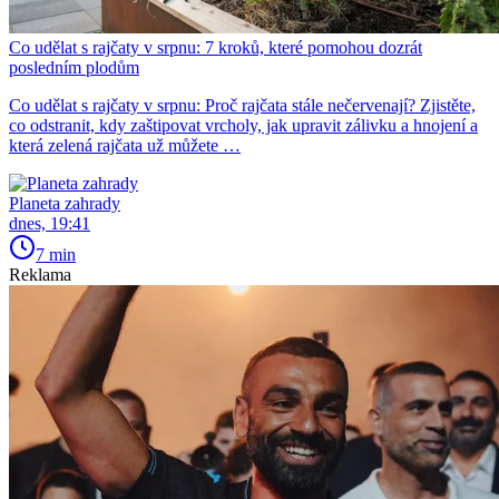
Co udělat s rajčaty v srpnu: 7 kroků, které pomohou dozrát
posledním plodům
Co udělat s rajčaty v srpnu: Proč rajčata stále nečervenají? Zjistěte,
co odstranit, kdy zaštipovat vrcholy, jak upravit zálivku a hnojení a
která zelená rajčata už můžete …
Planeta zahrady
dnes, 19:41
7 min
Reklama