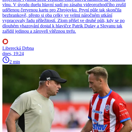
vlnu. V úvodu duelu hlavní sudí po zásahu videorozhodčího zrušil
udělenou červenou kartu pro Zbrojovku. První půle tak skončila
bezbrankově, přesto si oba celky ve velmi náročném utkání
vypracovaly řadu příležitostí. Zlom přišel ve druhé půli, kdy se po
dlouhém vhazování dostal k hlavičce Patrik Dulay a Slovanu tak
zařídil jedinou a zároveň vítěznou trefu.
Liberecká Drbna
dnes, 19:24
2 min