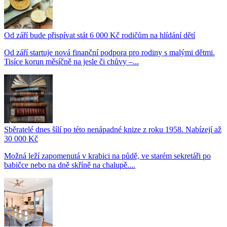
Od září bude přispívat stát 6 000 Kč rodičům na hlídání dětí
Od září startuje nová finanční podpora pro rodiny s malými dětmi.
Tisíce korun měsíčně na jesle či chůvy –...
Sběratelé dnes šílí po této nenápadné knize z roku 1958. Nabízejí až
30 000 Kč
Možná leží zapomenutá v krabici na půdě, ve starém sekretáři po
babičce nebo na dně skříně na chalupě....