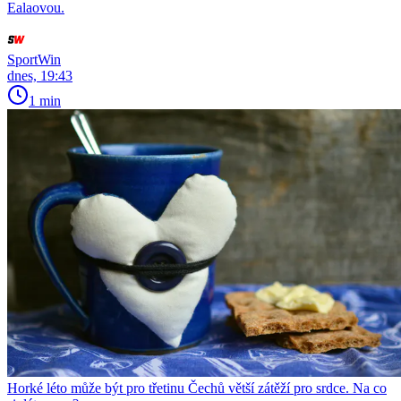
Ealaovou.
SportWin
dnes, 19:43
1 min
Horké léto může být pro třetinu Čechů větší zátěží pro srdce. Na co