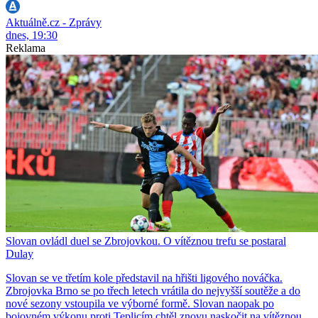
Aktuálně.cz - Zprávy
dnes, 19:30
Reklama
Slovan ovládl duel se Zbrojovkou. O vítěznou trefu se postaral
Dulay
Slovan se ve třetím kole představil na hřišti ligového nováčka.
Zbrojovka Brno se po třech letech vrátila do nejvyšší soutěže a do
nové sezony vstoupila ve výborné formě. Slovan naopak po
bojovném výkonu proti Teplicím chtěl znovu naskočit na vítěznou