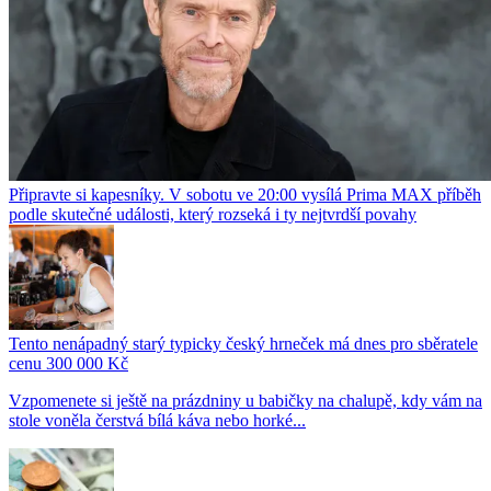
Připravte si kapesníky. V sobotu ve 20:00 vysílá Prima MAX příběh
podle skutečné události, který rozseká i ty nejtvrdší povahy
Tento nenápadný starý typicky český hrneček má dnes pro sběratele
cenu 300 000 Kč
Vzpomenete si ještě na prázdniny u babičky na chalupě, kdy vám na
stole voněla čerstvá bílá káva nebo horké...