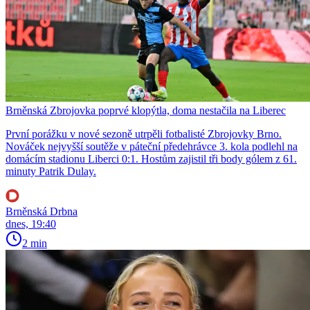
Brněnská Zbrojovka poprvé klopýtla, doma nestačila na Liberec
První porážku v nové sezoně utrpěli fotbalisté Zbrojovky Brno.
Nováček nejvyšší soutěže v páteční předehrávce 3. kola podlehl na
domácím stadionu Liberci 0:1. Hostům zajistil tři body gólem z 61.
minuty Patrik Dulay.
Brněnská Drbna
dnes, 19:40
2 min