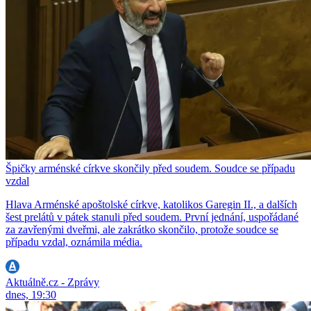
Špičky arménské církve skončily před soudem. Soudce se případu
vzdal
Hlava Arménské apoštolské církve, katolikos Garegin II., a dalších
šest prelátů v pátek stanuli před soudem. První jednání, uspořádané
za zavřenými dveřmi, ale zakrátko skončilo, protože soudce se
případu vzdal, oznámila média.
Aktuálně.cz - Zprávy
dnes, 19:30