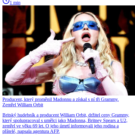
1 min
Producent, který proměnil Madonnu a získal s ní tři Grammy.
Zemřel William Orbit
Britský hudebník a producent William Orbit, držitel ceny Grammy,
který spolupracoval s umělci jako Madonna, Britney Spears a U2,
zemřel ve věku 69 let. O jeho úmrtí informovali jeho rodina a
přátelé, napsala agentura AFP.