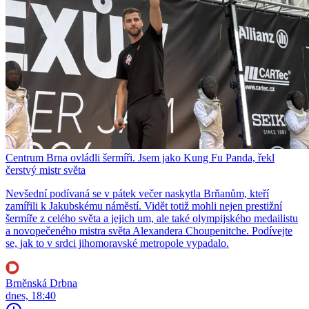
Centrum Brna ovládli šermíři. Jsem jako Kung Fu Panda, řekl
čerstvý mistr světa
Nevšední podívaná se v pátek večer naskytla Brňanům, kteří
zamířili k Jakubskému náměstí. Vidět totiž mohli nejen prestižní
šermíře z celého světa a jejich um, ale také olympijského medailistu
a novopečeného mistra světa Alexandera Choupenitche. Podívejte
se, jak to v srdci jihomoravské metropole vypadalo.
Brněnská Drbna
dnes, 18:40