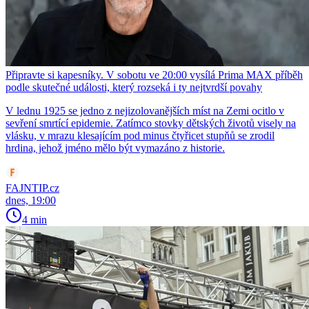
Připravte si kapesníky. V sobotu ve 20:00 vysílá Prima MAX příběh
podle skutečné události, který rozseká i ty nejtvrdší povahy
V lednu 1925 se jedno z nejizolovanějších míst na Zemi ocitlo v
sevření smrtící epidemie. Zatímco stovky dětských životů visely na
vlásku, v mrazu klesajícím pod minus čtyřicet stupňů se zrodil
hrdina, jehož jméno mělo být vymazáno z historie.
FAJNTIP.cz
dnes, 19:00
4 min