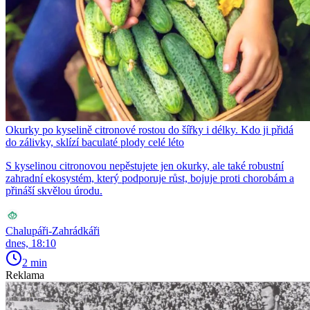
Okurky po kyselině citronové rostou do šířky i délky. Kdo ji přidá
do zálivky, sklízí baculaté plody celé léto
S kyselinou citronovou nepěstujete jen okurky, ale také robustní
zahradní ekosystém, který podporuje růst, bojuje proti chorobám a
přináší skvělou úrodu.
Chalupáři-Zahrádkáři
dnes, 18:10
2 min
Reklama