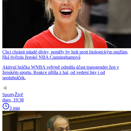
Chci chránit mladé dívky, neměly by hrát proti biologickým mužům,
říká hvězda ženské NBA Cunninghamová
Aktivní hráčka WNBA veřejně odmítla účast transgender žen v
ženském sportu. Reakce přišla z hal, od vedení ligy i od
spoluhráček.
SportyŽivě
dnes, 19:38
3 min