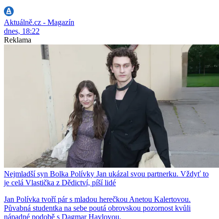
Aktuálně.cz - Magazín
dnes, 18:22
Reklama
Nejmladší syn Bolka Polívky Jan ukázal svou partnerku. Vždyť to
je celá Vlastička z Dědictví, píší lidé
Jan Polívka tvoří pár s mladou herečkou Anetou Kalertovou.
Půvabná studentka na sebe poutá obrovskou pozornost kvůli
nápadné podobě s Dagmar Havlovou.