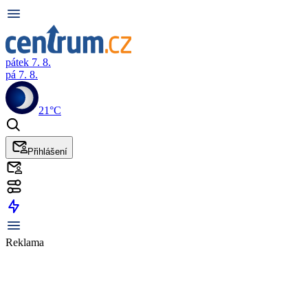
pátek 7. 8.
pá 7. 8.
21°C
Přihlášení
Reklama