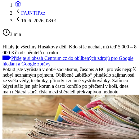
FAJNTIP.cz
16. 6. 2026, 08:01
3 min
Hltaly je všechny Husákovy děti. Kdo si je nechal, má teď 5 000 – 8
000 Kč od sběratelů na ruku
Přidejte si obsah Centrum.cz do oblíbených zdrojů pro Google
hledání a Google zprávy
Pokud jste vyrůstali v době socialismu, časopis ABC pro vás nejspíš
nebyl neznámým pojmem. Oblíbené „ábíčko“ přinášelo zajímavosti
ze světa vědy, techniky, přírody i známé vystřihovánky. Zatímco
kdysi stálo jen pár korun a často končilo po přečtení v koši, dnes
mají některá starší čísla mezi sběrateli překvapivou hodnotu.