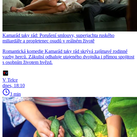
Kamarád taky rád: Porušení smlouvy, superjachta ruského
miliardáře a propletenec osudů v reálném životě
Romantická komedie Kamarád taky rád skrývá zajímavé rodinné
vazby herců. Zákulisí odhaluje utajeného dvojníka i přímou spojitost
s osobním životem hvězd.
V Telce
dnes, 18:10
3 min