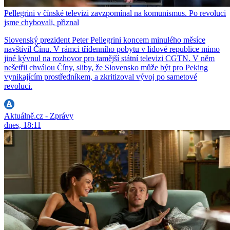
Pellegrini v čínské televizi zavzpomínal na komunismus. Po revoluci
jsme chybovali, přiznal
Slovenský prezident Peter Pellegrini koncem minulého měsíce
navštívil Čínu. V rámci třídenního pobytu v lidové republice mimo
jiné kývnul na rozhovor pro tamější státní televizi CGTN. V něm
nešetřil chválou Číny, sliby, že Slovensko může být pro Peking
vynikajícím prostředníkem, a zkritizoval vývoj po sametové
revoluci.
Aktuálně.cz - Zprávy
dnes, 18:11