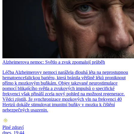
Alzheimerova nemoc: Světlo a zvuk zpomalují průběh
Léčba Alzheimerovy nemoci narážela dlouhá léta na neprostupnou
hematoencefalickou bariéru, která bránila většině léků proniknout
přímo k mozkovým buňkám. Objev takzvané neurostimulace
pomocí blikajícího světla a zvukových impulsů o specifické
frekvenci však přináší zcela nový pohled na možnost regenerace.
Vědci zjistili, že synchronizace mozkových vln na frekvenci 40
Hertzů dokáže stimulovat imunitní buňky v mozku k čištění
nebezpečných usazenin.
Plné zdraví
dnes, 19:44