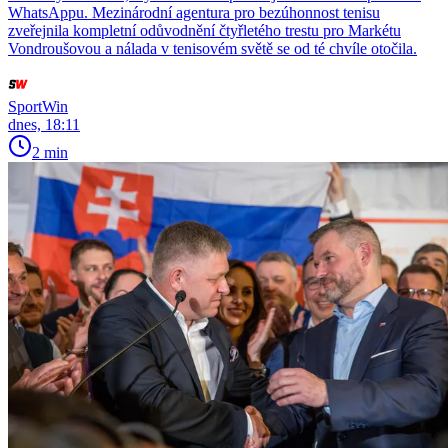
WhatsAppu. Mezinárodní agentura pro bezúhonnost tenisu
zveřejnila kompletní odůvodnění čtyřletého trestu pro Markétu
Vondroušovou a nálada v tenisovém světě se od té chvíle otočila.
SportWin
dnes, 18:11
2 min