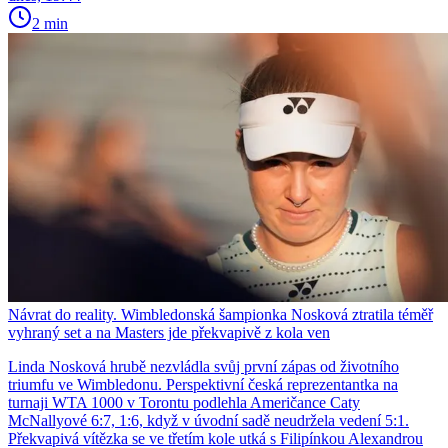
2 min
Návrat do reality. Wimbledonská šampionka Nosková ztratila téměř
vyhraný set a na Masters jde překvapivě z kola ven
Linda Nosková hrubě nezvládla svůj první zápas od životního
triumfu ve Wimbledonu. Perspektivní česká reprezentantka na
turnaji WTA 1000 v Torontu podlehla Američance Caty
McNallyové 6:7, 1:6, když v úvodní sadě neudržela vedení 5:1.
Překvapivá vítězka se ve třetím kole utká s Filipínkou Alexandrou