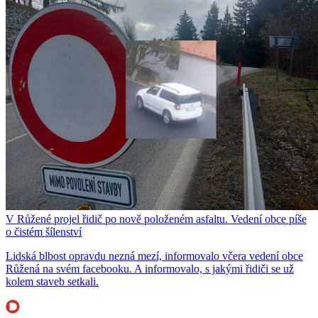
V Růžené projel řidič po nově položeném asfaltu. Vedení obce píše
o čistém šílenství
Lidská blbost opravdu nezná mezí, informovalo včera vedení obce
Růžená na svém facebooku. A informovalo, s jakými řidiči se už
kolem staveb setkali.