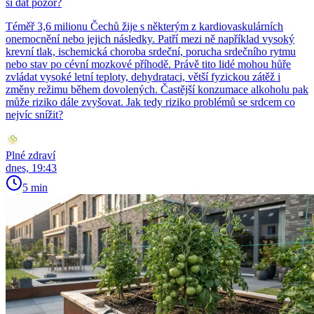
si dát pozor?
Téměř 3,6 milionu Čechů žije s některým z kardiovaskulárních
onemocnění nebo jejich následky. Patří mezi ně například vysoký
krevní tlak, ischemická choroba srdeční, porucha srdečního rytmu
nebo stav po cévní mozkové příhodě. Právě tito lidé mohou hůře
zvládat vysoké letní teploty, dehydrataci, větší fyzickou zátěž i
změny režimu během dovolených. Častější konzumace alkoholu pak
může riziko dále zvyšovat. Jak tedy riziko problémů se srdcem co
nejvíc snížit?
Plné zdraví
dnes, 19:43
5 min