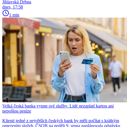
Jihlavská Drbna
dnes, 17:58
1 min
Velká česká banka vypne své služby. Lidé nezaplatí kartou ani
nepošlou peníze
Klienti jedné z největších českých bank by měli počítat s krátkým
omezením služeb. ČSOB na neděli 9. srpna naplánovala odstávku