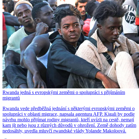
Rwanda jedná s evropskými zeměmi o spolupráci s přijímáním
migrantů
Rwanda vede předběžná jednání s některými evropskými zeměmi o
spolupráci v oblasti migrace, napsala agentura AFP. Kigali by podle
návrhu mohlo přijímat rodiny migrantů, kteří uvízli na cestě, nemají
kam jít nebo jsou z různých důvodů v ohrožení. Země dohody zatím
nedosáhly, uvedla mluvčí rwandské vlády Yolande Makoloová.