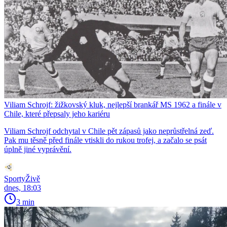
Viliam Schrojf: žižkovský kluk, nejlepší brankář MS 1962 a finále v
Chile, které přepsaly jeho kariéru
Viliam Schrojf odchytal v Chile pět zápasů jako neprůstřelná zeď.
Pak mu těsně před finále vtiskli do rukou trofej, a začalo se psát
úplně jiné vyprávění.
SportyŽivě
dnes, 18:03
3 min