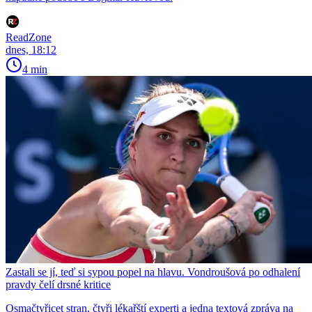
ReadZone
dnes, 18:12
4 min
Zastali se jí, teď si sypou popel na hlavu. Vondroušová po odhalení
pravdy čelí drsné kritice
Osmačtyřicet stran, čtyři lékařští experti a jedna textová zpráva na