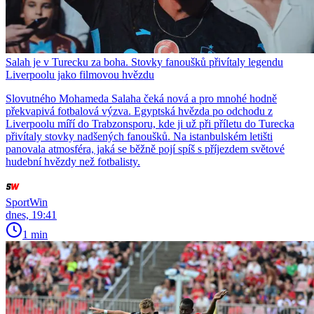
Salah je v Turecku za boha. Stovky fanoušků přivítaly legendu
Liverpoolu jako filmovou hvězdu
Slovutného Mohameda Salaha čeká nová a pro mnohé hodně
překvapivá fotbalová výzva. Egyptská hvězda po odchodu z
Liverpoolu míří do Trabzonsporu, kde ji už při příletu do Turecka
přivítaly stovky nadšených fanoušků. Na istanbulském letišti
panovala atmosféra, jaká se běžně pojí spíš s příjezdem světové
hudební hvězdy než fotbalisty.
SportWin
dnes, 19:41
1 min