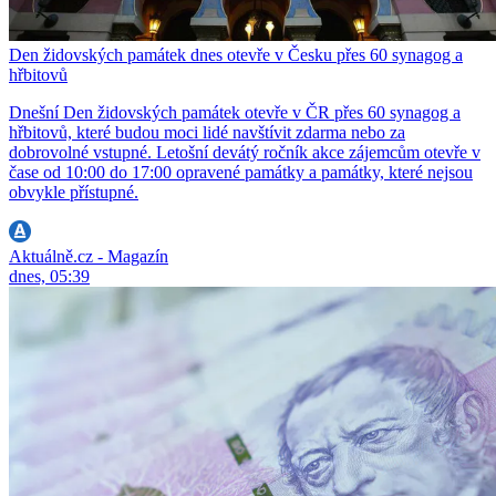
Den židovských památek dnes otevře v Česku přes 60 synagog a
hřbitovů
Dnešní Den židovských památek otevře v ČR přes 60 synagog a
hřbitovů, které budou moci lidé navštívit zdarma nebo za
dobrovolné vstupné. Letošní devátý ročník akce zájemcům otevře v
čase od 10:00 do 17:00 opravené památky a památky, které nejsou
obvykle přístupné.
Aktuálně.cz - Magazín
dnes, 05:39