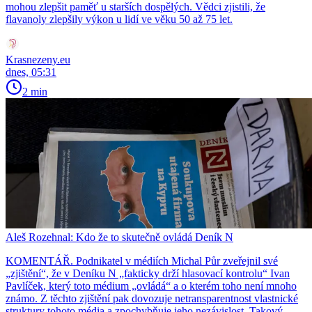
mohou zlepšit paměť u starších dospělých. Vědci zjistili, že
flavanoly zlepšily výkon u lidí ve věku 50 až 75 let.
Krasnezeny.eu
dnes, 05:31
2 min
Aleš Rozehnal: Kdo že to skutečně ovládá Deník N
KOMENTÁŘ. Podnikatel v médiích Michal Půr zveřejnil své
„zjištění“, že v Deníku N „fakticky drží hlasovací kontrolu“ Ivan
Pavlíček, který toto médium „ovládá“ a o kterém toho není mnoho
známo. Z těchto zjištění pak dovozuje netransparentnost vlastnické
struktury tohoto média a zpochybňuje jeho nezávislost. Takový