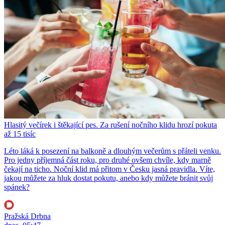
Hlasitý večírek i štěkající pes. Za rušení nočního klidu hrozí pokuta
až 15 tisíc
Léto láká k posezení na balkoně a dlouhým večerům s přáteli venku.
Pro jedny příjemná část roku, pro druhé ovšem chvíle, kdy marně
čekají na ticho. Noční klid má přitom v Česku jasná pravidla. Víte,
jakou můžete za hluk dostat pokutu, anebo kdy můžete bránit svůj
spánek?
Pražská Drbna