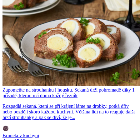
Zapomeňte na strouhanku i housku. Sekaná drží pohromadě díky 1
přísadě, kterou má doma každý řezník
Rozpadlá sekaná, která se při krájení láme na drobky, potká dřív
nebo později skoro každou kuchyni. Většina lidí na to reaguje další
hrstí strouhanky a pak se diví, že je...
Bruneta v kuchyni