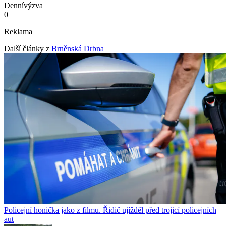
Denní
výzva
0
Reklama
Další články z
Brněnská Drbna
Policejní honička jako z filmu. Řidič ujížděl před trojicí policejních
aut