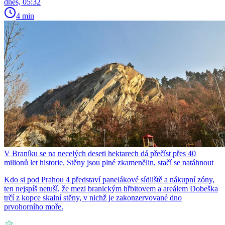
dnes, 05:32
4 min
V Braníku se na necelých deseti hektarech dá přečíst přes 40
milionů let historie. Stěny jsou plné zkamenělin, stačí se natáhnout
Kdo si pod Prahou 4 představí panelákové sídliště a nákupní zóny,
ten nejspíš netuší, že mezi branickým hřbitovem a areálem Dobeška
trčí z kopce skalní stěny, v nichž je zakonzervované dno
prvohorního moře.