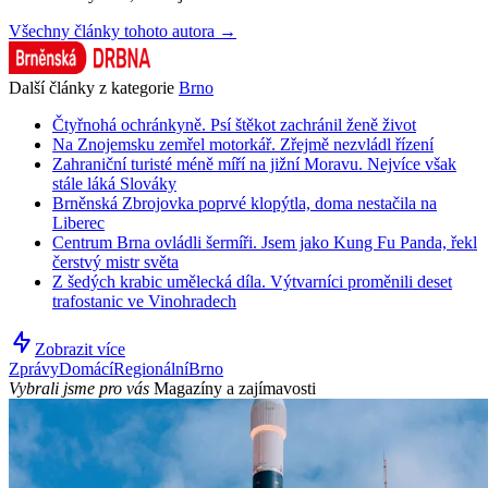
Všechny články tohoto autora →
Další články z kategorie
Brno
Čtyřnohá ochránkyně. Psí štěkot zachránil ženě život
Na Znojemsku zemřel motorkář. Zřejmě nezvládl řízení
Zahraniční turisté méně míří na jižní Moravu. Nejvíce však
stále láká Slováky
Brněnská Zbrojovka poprvé klopýtla, doma nestačila na
Liberec
Centrum Brna ovládli šermíři. Jsem jako Kung Fu Panda, řekl
čerstvý mistr světa
Z šedých krabic umělecká díla. Výtvarníci proměnili deset
trafostanic ve Vinohradech
Zobrazit více
Zprávy
Domácí
Regionální
Brno
Vybrali jsme pro vás
Magazíny a zajímavosti