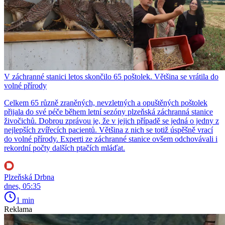
V záchranné stanici letos skončilo 65 poštolek. Většina se vrátila do
volné přírody
Celkem 65 různě zraněných, nevzletných a opuštěných poštolek
přijala do své péče během letní sezóny plzeňská záchranná stanice
živočichů. Dobrou zprávou je, že v jejich případě se jedná o jedny z
nejlepších zvířecích pacientů. Většina z nich se totiž úspěšně vrací
do volné přírody. Experti ze záchranné stanice ovšem odchovávali i
rekordní počty dalších ptačích mláďat.
Plzeňská Drbna
dnes, 05:35
1 min
Reklama