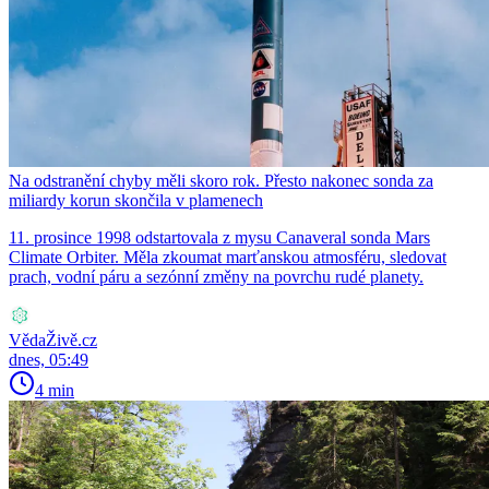
Na odstranění chyby měli skoro rok. Přesto nakonec sonda za
miliardy korun skončila v plamenech
11. prosince 1998 odstartovala z mysu Canaveral sonda Mars
Climate Orbiter. Měla zkoumat marťanskou atmosféru, sledovat
prach, vodní páru a sezónní změny na povrchu rudé planety.
VědaŽivě.cz
dnes, 05:49
4 min