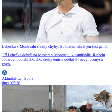
Lehečku v Montrealu srazily chyby. S Jódarem uhrál jen šest gamů
Jiří Lehečka dohrál na Masters v Montrealu v osmifinále. Rafaelu
Jódarovi podlehl 3:6, 3:6, český tenista udělal 34 nevynucených
chyb.
Aktuálně.cz - Sport
dnes, 05:38