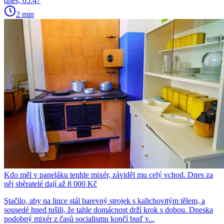
dnes, 05:47
2 min
Kdo měl v paneláku tenhle mixér, záviděl mu celý vchod. Dnes za
něj sběratelé dají až 8 000 Kč
Stačilo, aby na lince stál barevný strojek s kalichovitým tělem, a
sousedé hned tušili, že tahle domácnost drží krok s dobou. Dneska
podobný mixér z časů socialismu končí buď v...