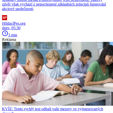
závěr však vychází z nepochopení základních principů fungování
akciové společnosti,
HlídacíPes.org
dnes, 05:30
3 min
Reklama
KVÍZ: Tento rychlý test odhalí vaše mezery ve vyjmenovaných