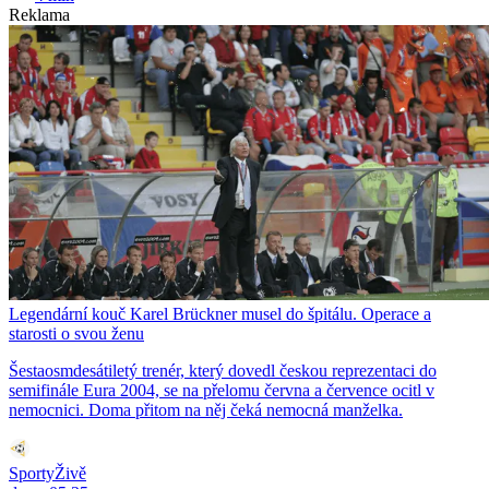
Reklama
Legendární kouč Karel Brückner musel do špitálu. Operace a
starosti o svou ženu
Šestaosmdesátiletý trenér, který dovedl českou reprezentaci do
semifinále Eura 2004, se na přelomu června a července ocitl v
nemocnici. Doma přitom na něj čeká nemocná manželka.
SportyŽivě