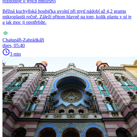
rozhoduje o jejich množství
Běžná kuchyňská houbička uvolní při mytí nádobí až 4,2 gramu
mikroplastů ročně. Záleží přitom hlavně na tom, kolik plastu v ní je
a jak moc ji opotřebíte.
Chalupáři-Zahrádkáři
dnes, 05:40
3 min