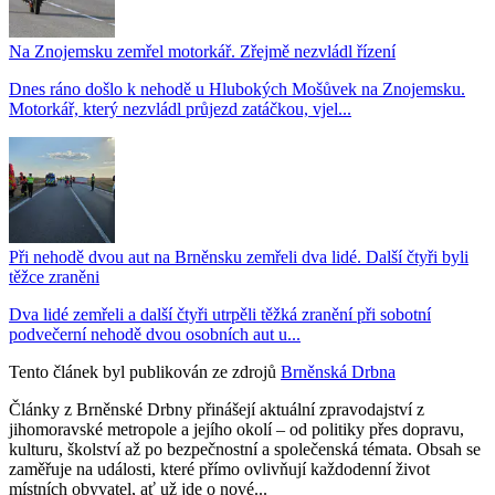
Na Znojemsku zemřel motorkář. Zřejmě nezvládl řízení
Dnes ráno došlo k nehodě u Hlubokých Mošůvek na Znojemsku.
Motorkář, který nezvládl průjezd zatáčkou, vjel...
Při nehodě dvou aut na Brněnsku zemřeli dva lidé. Další čtyři byli
těžce zraněni
Dva lidé zemřeli a další čtyři utrpěli těžká zranění při sobotní
podvečerní nehodě dvou osobních aut u...
Tento článek byl publikován ze zdrojů
Brněnská Drbna
Články z Brněnské Drbny přinášejí aktuální zpravodajství z
jihomoravské metropole a jejího okolí – od politiky přes dopravu,
kulturu, školství až po bezpečnostní a společenská témata. Obsah se
zaměřuje na události, které přímo ovlivňují každodenní život
místních obyvatel, ať už jde o nové...