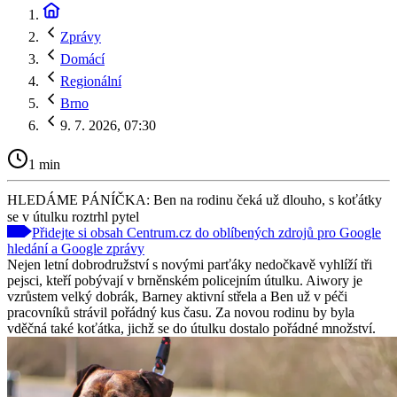
Zprávy
Domácí
Regionální
Brno
9. 7. 2026, 07:30
1 min
HLEDÁME PÁNÍČKA: Ben na rodinu čeká už dlouho, s koťátky
se v útulku roztrhl pytel
Přidejte si obsah Centrum.cz do oblíbených zdrojů pro Google
hledání a Google zprávy
Nejen letní dobrodružství s novými parťáky nedočkavě vyhlíží tři
pejsci, kteří pobývají v brněnském policejním útulku. Aiwory je
vzrůstem velký dobrák, Barney aktivní střela a Ben už v péči
pracovníků strávil pořádný kus času. Za novou rodinu by byla
vděčná také koťátka, jichž se do útulku dostalo pořádné množství.