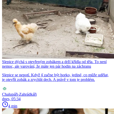
Slepice dýchá s otevřeným zobákem a drží křídla od těla. To není
nemoc, ale varování, že máte jen pár hodin na záchranu
Slepice se nepotí. Když jí začne být horko, jediné, co může udělat,
je otevřít zobák a zrychlit dech. A právě v tom je problém.
Chalupáři-Zahrádkáři
dnes, 05:34
4 min