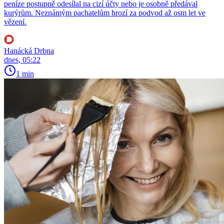
peníze postupně odesílal na cizí účty nebo je osobně předával
kurýrům. Neznámým pachatelům hrozí za podvod až osm let ve
vězení.
Hanácká Drbna
dnes, 05:22
1 min