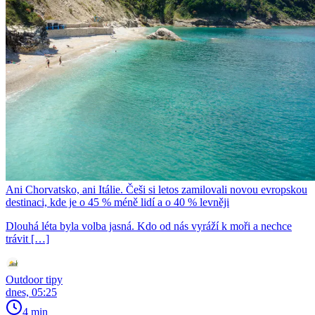
Ani Chorvatsko, ani Itálie. Češi si letos zamilovali novou evropskou
destinaci, kde je o 45 % méně lidí a o 40 % levněji
Dlouhá léta byla volba jasná. Kdo od nás vyráží k moři a nechce
trávit […]
Outdoor tipy
dnes, 05:25
4 min