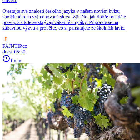
slovech
Otestujte své znalosti českého jazyka v našem novém kvízu
zaměřeném na vyjmenovaná slova. Zjistěte, jak dobře ovládáte
pravopis a kde se skrývají zákeřné chytáky. Připravte se na
zábavnou výzvu a prověřte, co si pamatujete ze školních lavic.
FAJNTIP.cz
dnes, 05:30
1 min