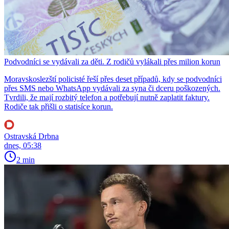
Podvodníci se vydávali za děti. Z rodičů vylákali přes milion korun
Moravskoslezští policisté řeší přes deset případů, kdy se podvodníci
přes SMS nebo WhatsApp vydávali za syna či dceru poškozených.
Tvrdili, že mají rozbitý telefon a potřebují nutně zaplatit faktury.
Rodiče tak přišli o statisíce korun.
Ostravská Drbna
dnes, 05:38
2 min