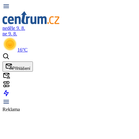
neděle 9. 8.
ne 9. 8.
16°C
Přihlášení
Reklama