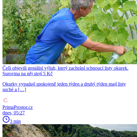
Češi objevili geniální výluh, který zachrání schnoucí listy okurek.
Surovina na něj stojí 5 Kč
Okurky vypadají spokojeně jeden týden a druhý týden mají listy
suché a […]
PrimaProstor.cz
dnes, 05:27
3 min