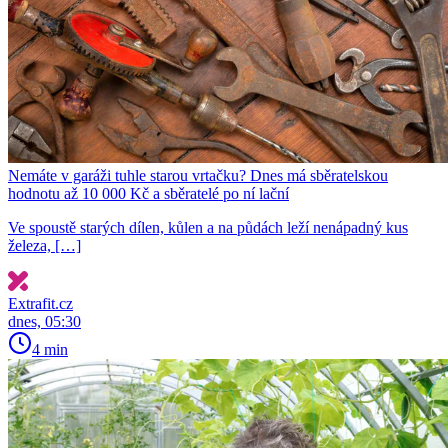
Nemáte v garáži tuhle starou vrtačku? Dnes má sběratelskou
hodnotu až 10 000 Kč a sběratelé po ní lační
Ve spoustě starých dílen, kůlen a na půdách leží nenápadný kus
železa, […]
Extrafit.cz
dnes, 05:30
4 min