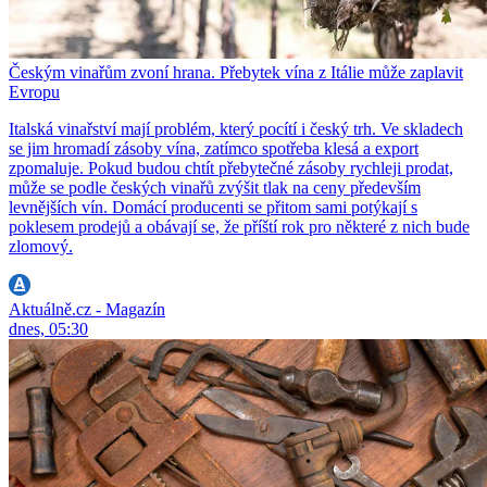
Českým vinařům zvoní hrana. Přebytek vína z Itálie může zaplavit
Evropu
Italská vinařství mají problém, který pocítí i český trh. Ve skladech
se jim hromadí zásoby vína, zatímco spotřeba klesá a export
zpomaluje. Pokud budou chtít přebytečné zásoby rychleji prodat,
může se podle českých vinařů zvýšit tlak na ceny především
levnějších vín. Domácí producenti se přitom sami potýkají s
poklesem prodejů a obávají se, že příští rok pro některé z nich bude
zlomový.
Aktuálně.cz - Magazín
dnes, 05:30