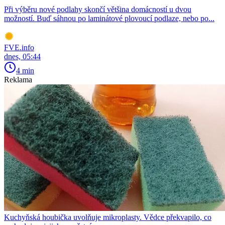
Při výběru nové podlahy skončí většina domácností u dvou
možností. Buď sáhnou po laminátové plovoucí podlaze, nebo po...
FVE.info
dnes, 05:44
4 min
Reklama
Kuchyňská houbička uvolňuje mikroplasty. Vědce překvapilo, co