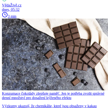
VědaŽivě.cz
dnes, 05:32
3 min
Konzumace čokolády zlepšuje paměť. Jen je potřeba zvolit správné
denní množství pro dosažení kýženého efektu
Výzkumy ukazují, že chemikálie, které jsou obsaženy v kakau