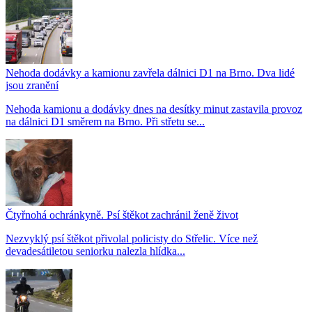
Nehoda dodávky a kamionu zavřela dálnici D1 na Brno. Dva lidé
jsou zranění
Nehoda kamionu a dodávky dnes na desítky minut zastavila provoz
na dálnici D1 směrem na Brno. Při střetu se...
Čtyřnohá ochránkyně. Psí štěkot zachránil ženě život
Nezvyklý psí štěkot přivolal policisty do Střelic. Více než
devadesátiletou seniorku nalezla hlídka...