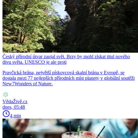
Český přírodní útvar zaujal svět. Brzy by mohl získat titul nového
divu světa. UNESCO je ale proti
Pravčická brána, největší pískovcová skalní brána v Evropě, se
dostala mezi 77 nejlepších přírodních míst planety v globální soutěži
New7Wonders of Nature.
VědaŽivě.cz
dnes, 05:48
4 min