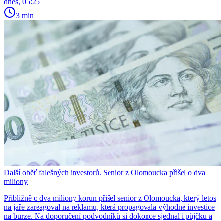
dnes, 05:25
3 min
Další oběť falešných investorů. Senior z Olomoucka přišel o dva
miliony
Přibližně o dva miliony korun přišel senior z Olomoucka, který letos
na jaře zareagoval na reklamu, která propagovala výhodné investice
na burze. Na doporučení podvodníků si dokonce sjednal i půjčku a