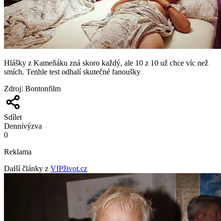
Hlášky z Kameňáku zná skoro každý, ale 10 z 10 už chce víc než
smích. Tenhle test odhalí skutečné fanoušky
Zdroj
:
Bontonfilm
Sdílet
Denní
výzva
0
Reklama
Další články z
VIPživot.cz