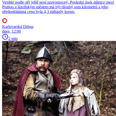
Verdikt podle něj ještě není pravomocný. Poslední úsek dálnice mezi
Prahou a lázeňským městem má být dlouhý osm kilometrů a jeho
předpokládaná cena byla 4,3 miliardy korun.
Karlovarská Drbna
dnes, 12:00
2 min