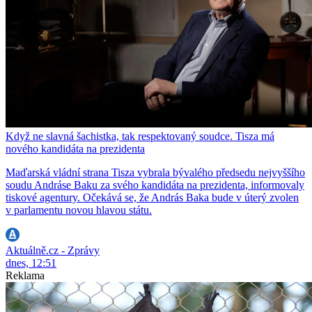
Když ne slavná šachistka, tak respektovaný soudce. Tisza má
nového kandidáta na prezidenta
Maďarská vládní strana Tisza vybrala bývalého předsedu nejvyššího
soudu Andráse Baku za svého kandidáta na prezidenta, informovaly
tiskové agentury. Očekává se, že András Baka bude v úterý zvolen
v parlamentu novou hlavou státu.
Aktuálně.cz - Zprávy
dnes, 12:51
Reklama