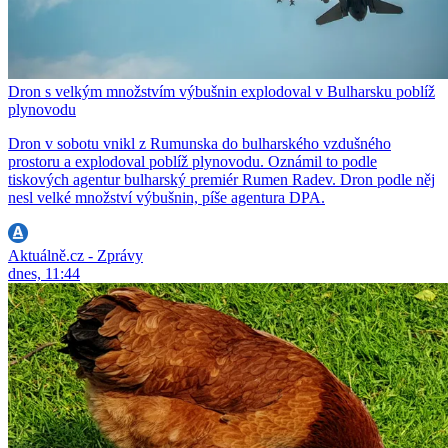
Dron s velkým množstvím výbušnin explodoval v Bulharsku poblíž
plynovodu
Dron v sobotu vnikl z Rumunska do bulharského vzdušného
prostoru a explodoval poblíž plynovodu. Oznámil to podle
tiskových agentur bulharský premiér Rumen Radev. Dron podle něj
nesl velké množství výbušnin, píše agentura DPA.
Aktuálně.cz - Zprávy
dnes, 11:44