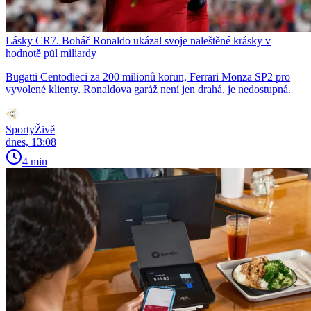
Lásky CR7. Boháč Ronaldo ukázal svoje naleštěné krásky v
hodnotě půl miliardy
Bugatti Centodieci za 200 milionů korun, Ferrari Monza SP2 pro
vyvolené klienty. Ronaldova garáž není jen drahá, je nedostupná.
SportyŽivě
dnes, 13:08
4 min