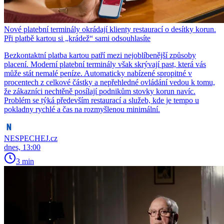
Nové platební terminály okrádají klienty restaurací o desítky korun.
Při platbě kartou si „krádež“ sami odsouhlasíte
Bezkontaktní platba kartou patří mezi nejoblíbenější způsoby
placení. Moderní platební terminály však skrývají past, která vás
může stát nemalé peníze. Automaticky nabízené spropitné v
procentech z celkové částky a nepřehledné ovládání vedou k tomu,
že zákazníci nechtěně posílají podnikům stovky korun navíc.
Problém se týká především restaurací a služeb, kde je tempo u
pokladny rychlé a čas na rozmyšlenou minimální.
NESPECHEJ.cz
dnes, 13:00
3 min