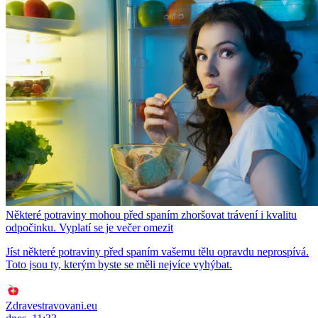
Některé potraviny mohou před spaním zhoršovat trávení i kvalitu
odpočinku. Vyplatí se je večer omezit
Jíst některé potraviny před spaním vašemu tělu opravdu neprospívá.
Toto jsou ty, kterým byste se měli nejvíce vyhýbat.
Zdravestravovani.eu