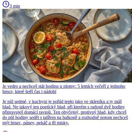
3 min
Je vedro a nechceš stát hodinu u plotny: 5 letních večeří z jednoho
hrnce, které šetří čas i nádobí
Je půl sedmé, v kuchyni je pořád teplo jako ve skleníku a ty máš
hlad. Ne takový ten poetický hlad, při kterém s radostí dvě hodiny
připravuješ domácí ravioli. Ten obyčejný, protivný hlad, kdy chceš
do půl hodiny sedět s talířem na balkoně a rozhodně potom nechceš
mýt hrnec, pánev, pekáč a tři misky.