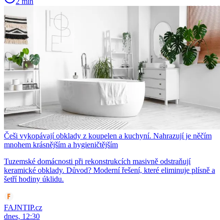
2 min
Češi vykopávají obklady z koupelen a kuchyní. Nahrazují je něčím
mnohem krásnějším a hygieničtějším
Tuzemské domácnosti při rekonstrukcích masivně odstraňují
keramické obklady. Důvod? Moderní řešení, které eliminuje plísně a
šetří hodiny úklidu.
FAJNTIP.cz
dnes, 12:30