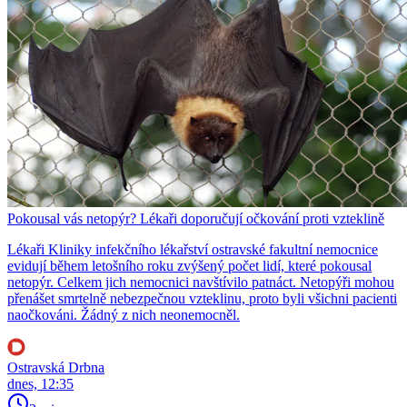
Pokousal vás netopýr? Lékaři doporučují očkování proti vzteklině
Lékaři Kliniky infekčního lékařství ostravské fakultní nemocnice
evidují během letošního roku zvýšený počet lidí, které pokousal
netopýr. Celkem jich nemocnici navštívilo patnáct. Netopýři mohou
přenášet smrtelně nebezpečnou vzteklinu, proto byli všichni pacienti
naočkováni. Žádný z nich neonemocněl.
Ostravská Drbna
dnes, 12:35