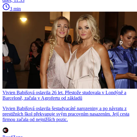
dnes, 11:33
3 min
Vivien Babišová oslavila 26 let. Přestože studovala v Londýně a
Barceloně, začala v Agrofertu od základů
Vivien Babišová oslavila šestadvacáté narozeniny a po návratu z
prestižních škol překvapuje svým pracovním nasazením. Její cesta
firmou začala od nejnižších pozic.