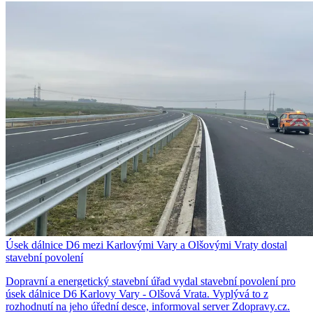
Úsek dálnice D6 mezi Karlovými Vary a Olšovými Vraty dostal
stavební povolení
Dopravní a energetický stavební úřad vydal stavební povolení pro
úsek dálnice D6 Karlovy Vary - Olšová Vrata. Vyplývá to z
rozhodnutí na jeho úřední desce, informoval server Zdopravy.cz.