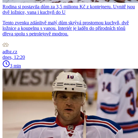
Rodina si postavila dům za 3,5 milionu Kč z kontejneru. Uvnitř jsou
dvě ložnice, vana i kuchyň do U
Tento zvenku zdánlivě malý dům skrývá prostornou kuchyň, dvě
ložnice a koupelnu s vanou. Interiér je laděn do přírodních tónů
dřeva spolu s petrolejově modrou.
adbz.cz
dnes, 12:20
3 min