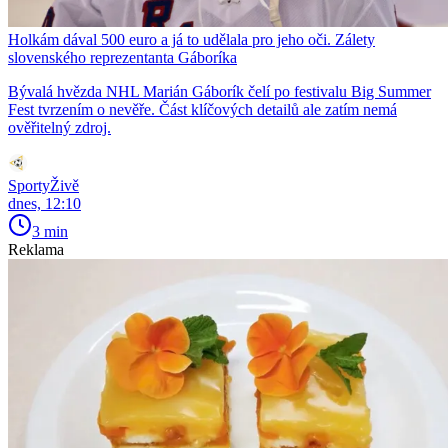
Holkám dával 500 euro a já to udělala pro jeho oči. Zálety
slovenského reprezentanta Gáboríka
Bývalá hvězda NHL Marián Gáborík čelí po festivalu Big Summer
Fest tvrzením o nevěře. Část klíčových detailů ale zatím nemá
ověřitelný zdroj.
SportyŽivě
dnes, 12:10
3 min
Reklama