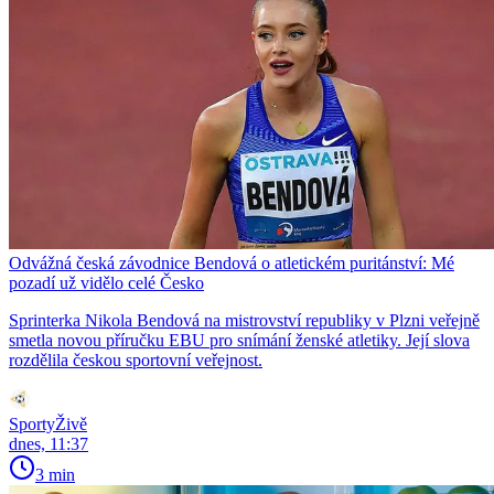
Odvážná česká závodnice Bendová o atletickém puritánství: Mé
pozadí už vidělo celé Česko
Sprinterka Nikola Bendová na mistrovství republiky v Plzni veřejně
smetla novou příručku EBU pro snímání ženské atletiky. Její slova
rozdělila českou sportovní veřejnost.
SportyŽivě
dnes, 11:37
3 min