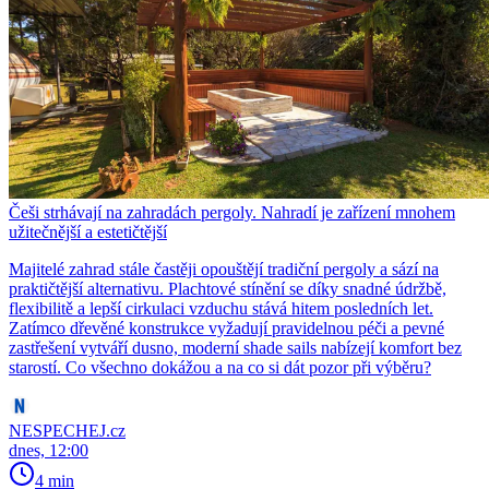
Češi strhávají na zahradách pergoly. Nahradí je zařízení mnohem
užitečnější a estetičtější
Majitelé zahrad stále častěji opouštějí tradiční pergoly a sází na
praktičtější alternativu. Plachtové stínění se díky snadné údržbě,
flexibilitě a lepší cirkulaci vzduchu stává hitem posledních let.
Zatímco dřevěné konstrukce vyžadují pravidelnou péči a pevné
zastřešení vytváří dusno, moderní shade sails nabízejí komfort bez
starostí. Co všechno dokážou a na co si dát pozor při výběru?
NESPECHEJ.cz
dnes, 12:00
4 min