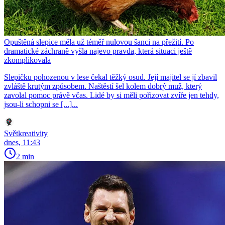
Opuštěná slepice měla už téměř nulovou šanci na přežití. Po
dramatické záchraně vyšla najevo pravda, která situaci ještě
zkomplikovala
Slepičku pohozenou v lese čekal těžký osud. Její majitel se jí zbavil
zvláště krutým způsobem. Naštěstí šel kolem dobrý muž, který
zavolal pomoc právě včas. Lidé by si měli pořizovat zvíře jen tehdy,
jsou-li schopni se [...]...
Světkreativity
dnes, 11:43
2 min