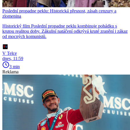
Poslední propadne peklu: Historická přesnost, zásah cenzury a
zlomenina
Historický film Poslední propadne peklu kombinuje pohádku s
krutou realitou doby. Zákulisí natáčení odkrývá kruté zranění i zákaz
od mocných komunistů.
V Telce
dnes, 11:59
3 min
Reklama