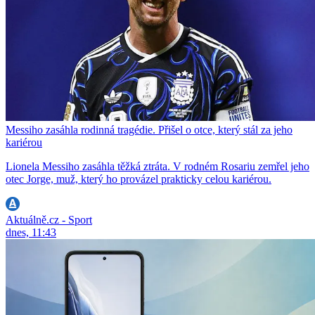
Messiho zasáhla rodinná tragédie. Přišel o otce, který stál za jeho
kariérou
Lionela Messiho zasáhla těžká ztráta. V rodném Rosariu zemřel jeho
otec Jorge, muž, který ho provázel prakticky celou kariérou.
Aktuálně.cz - Sport
dnes, 11:43