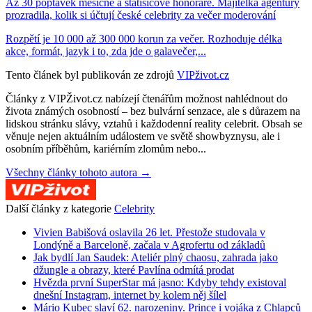
Až 30 poptávek měsíčně a statisícové honoráře. Majitelka agentury
prozradila, kolik si účtují české celebrity za večer moderování
Rozpětí je 10 000 až 300 000 korun za večer. Rozhoduje délka
akce, formát, jazyk i to, zda jde o galavečer,...
Tento článek byl publikován ze zdrojů
VIPživot.cz
Články z VIPŽivot.cz nabízejí čtenářům možnost nahlédnout do
života známých osobností – bez bulvární senzace, ale s důrazem na
lidskou stránku slávy, vztahů i každodenní reality celebrit. Obsah se
věnuje nejen aktuálním událostem ve světě showbyznysu, ale i
osobním příběhům, kariérním zlomům nebo...
Všechny články tohoto autora →
Další články z kategorie
Celebrity
Vivien Babišová oslavila 26 let. Přestože studovala v
Londýně a Barceloně, začala v Agrofertu od základů
Jak bydlí Jan Saudek: Ateliér plný chaosu, zahrada jako
džungle a obrazy, které Pavlína odmítá prodat
Hvězda první SuperStar má jasno: Kdyby tehdy existoval
dnešní Instagram, internet by kolem něj šílel
Mário Kubec slaví 62. narozeniny. Prince i vojáka z Chlapců