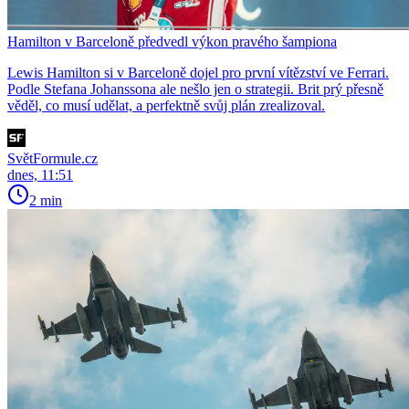
Hamilton v Barceloně předvedl výkon pravého šampiona
Lewis Hamilton si v Barceloně dojel pro první vítězství ve Ferrari.
Podle Stefana Johanssona ale nešlo jen o strategii. Brit prý přesně
věděl, co musí udělat, a perfektně svůj plán zrealizoval.
SvětFormule.cz
dnes, 11:51
2 min