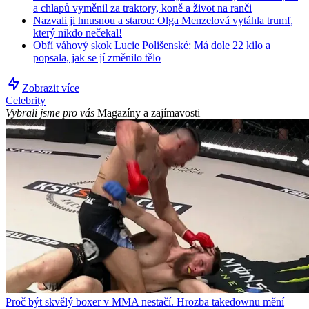
a chlapů vyměnil za traktory, koně a život na ranči
Nazvali ji hnusnou a starou: Olga Menzelová vytáhla trumf,
který nikdo nečekal!
Obří váhový skok Lucie Polišenské: Má dole 22 kilo a
popsala, jak se jí změnilo tělo
Zobrazit více
Celebrity
Vybrali jsme pro vás
Magazíny a zajímavosti
Proč být skvělý boxer v MMA nestačí. Hrozba takedownu mění