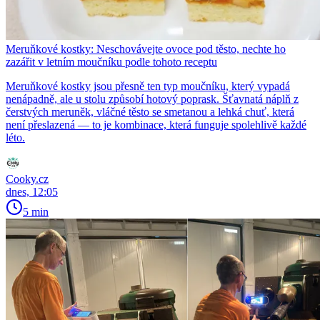
Meruňkové kostky: Neschovávejte ovoce pod těsto, nechte ho
zazářit v letním moučníku podle tohoto receptu
Meruňkové kostky jsou přesně ten typ moučníku, který vypadá
nenápadně, ale u stolu způsobí hotový poprask. Šťavnatá náplň z
čerstvých meruněk, vláčné těsto se smetanou a lehká chuť, která
není přeslazená — to je kombinace, která funguje spolehlivě každé
léto.
Cooky.cz
dnes, 12:05
5 min