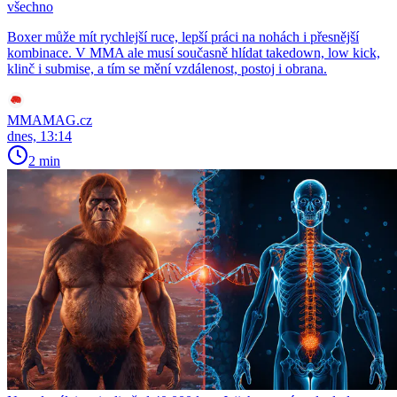
všechno
Boxer může mít rychlejší ruce, lepší práci na nohách i přesnější
kombinace. V MMA ale musí současně hlídat takedown, low kick,
klinč i submise, a tím se mění vzdálenost, postoj i obrana.
MMAMAG.cz
dnes, 13:14
2 min