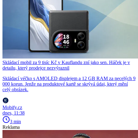
Skládací mobil za 9 tisíc Kč v Kauflandu zní jako sen. Háček je v
detailu, který prodejce nezvýraznil
Skládací véčko s AMOLED displejem a 12 GB RAM za necelých 9
000 korun. Jenže na produktové kartě se skrývá údaj, který mění
celý obrázek.
Mobify.cz
dnes, 11:38
3 min
Reklama