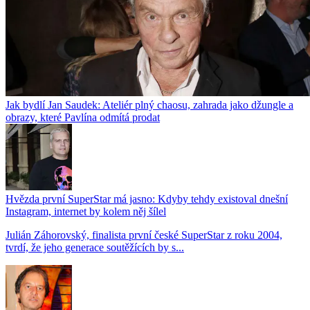
Jak bydlí Jan Saudek: Ateliér plný chaosu, zahrada jako džungle a
obrazy, které Pavlína odmítá prodat
Hvězda první SuperStar má jasno: Kdyby tehdy existoval dnešní
Instagram, internet by kolem něj šílel
Julián Záhorovský, finalista první české SuperStar z roku 2004,
tvrdí, že jeho generace soutěžících by s...