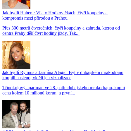
Jak bydlí Habera: Vila v Hodkovičkách, čtyři koupelny a
kompromis mezi přírodou a Prahou
Přes 300 metrů čtverečních, čtyři koupelny a zahrada, kterou od
centra Prahy dělí čtvrt hodiny jízdy. Tak...
Jak bydlí Rytmus a Jasmína Alagič: Byt v dubajském mrakodrapu
koupili naslepo, viděli jen vizualizace
Třípokojový apartmán ve 28. patře dubajského mrakodrapu, kupní
cena kolem 10 milionů korun, a první...