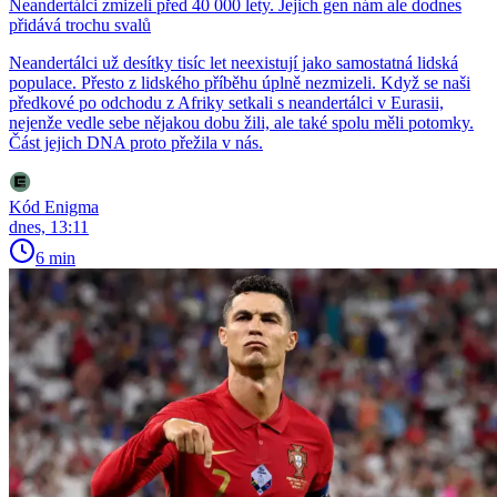
Neandertálci zmizeli před 40 000 lety. Jejich gen nám ale dodnes
přidává trochu svalů
Neandertálci už desítky tisíc let neexistují jako samostatná lidská
populace. Přesto z lidského příběhu úplně nezmizeli. Když se naši
předkové po odchodu z Afriky setkali s neandertálci v Eurasii,
nejenže vedle sebe nějakou dobu žili, ale také spolu měli potomky.
Část jejich DNA proto přežila v nás.
Kód Enigma
dnes, 13:11
6 min