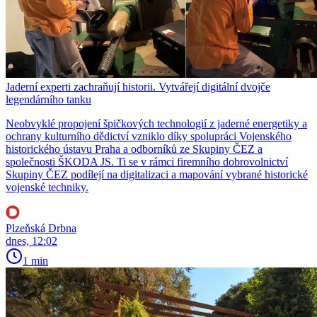
Jaderní experti zachraňují historii. Vytvářejí digitální dvojče
legendárního tanku
Neobvyklé propojení špičkových technologií z jaderné energetiky a
ochrany kulturního dědictví vzniklo díky spolupráci Vojenského
historického ústavu Praha a odborníků ze Skupiny ČEZ a
společnosti ŠKODA JS. Ti se v rámci firemního dobrovolnictví
Skupiny ČEZ podílejí na digitalizaci a mapování vybrané historické
vojenské techniky.
Plzeňská Drbna
dnes, 12:02
1 min