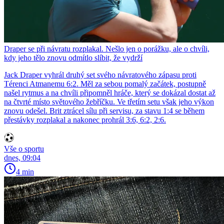
Draper se při návratu rozplakal. Nešlo jen o porážku, ale o chvíli,
kdy jeho tělo znovu odmítlo slíbit, že vydrží
Jack Draper vyhrál druhý set svého návratového zápasu proti
Térenci Atmanemu 6:2. Měl za sebou pomalý začátek, postupně
našel rytmus a na chvíli připomněl hráče, který se dokázal dostat až
na čtvrté místo světového žebříčku. Ve třetím setu však jeho výkon
znovu odešel. Brit ztrácel sílu při servisu, za stavu 1:4 se během
přestávky rozplakal a nakonec prohrál 3:6, 6:2, 2:6.
Vše o sportu
dnes, 09:04
4 min