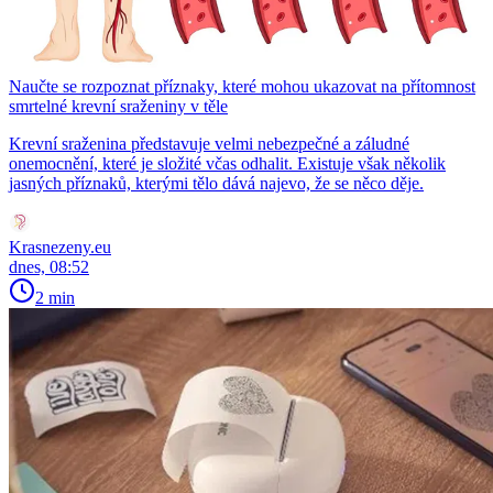
Naučte se rozpoznat příznaky, které mohou ukazovat na přítomnost
smrtelné krevní sraženiny v těle
Krevní sraženina představuje velmi nebezpečné a záludné
onemocnění, které je složité včas odhalit. Existuje však několik
jasných příznaků, kterými tělo dává najevo, že se něco děje.
Krasnezeny.eu
dnes, 08:52
2 min