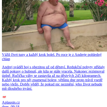
Vážil čtvrt tuny a každý krok bolel. Po roce je z Andreje pohledný
chlap
Andrej sváděl boj s obezitou už od dětství. Redukční pobyty střídaly
další pokusy o hubnutí, ale kila se stále vracela. Nakonec rezignoval
úplně. Ručička váhy se zastavila až na děsivých 245 kilogramech.
Každý krok pro něj znamenal bolest, většinu dne proto trávil vsedě
nebo vleže. Dobře věděl, že pokud nic nezmění, jeho život nebude
mít dlouhého trvání.
Aplausin.cz
dnes, 09:18