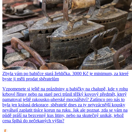
Zbyla vám po babičce stará žehlička. 3000 Kč je minimum, za které
byste ji měli prodat sběratelům
Vzpomenete si ještě na prázdniny u babičky na chalupě, kde v rohu
krbové římsy nebo na staré peci trůnil těžký kovový předmět, který
pamatoval ještě rakousko-uherské mocnářství? Zatímco pro nás to
byla jen krásná dekorace, sběratelé dnes za ty nejvzácnější kousky
neváhají zaplatit tisíce korun na ruku. Jak ale poznat, zda se vám na
půdě práší na bezcenný kus litiny, nebo na skutečný unikát, jehož
cena šplhá do nečekaných výšin?