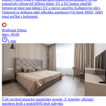
pokračující přestavbě křížení dálnic D1 a D2 budou silničáři
betonovat most nad dálnicí D2 a znovu uzavřou Kaštanovou ulici.
Omezení se dotknou také několika autobusových linek MHD, řidiči
musí počítat s kolonami.
Brněnská Drbna
dnes, 09:00
1 min
Češi zavrhují klasické manželské postele. Z Ameriky přichází
mnohem lepší a praktičtější druh nábytku