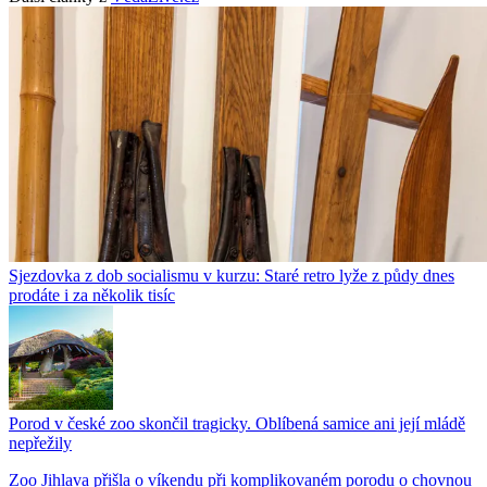
Sjezdovka z dob socialismu v kurzu: Staré retro lyže z půdy dnes
prodáte i za několik tisíc
Porod v české zoo skončil tragicky. Oblíbená samice ani její mládě
nepřežily
Zoo Jihlava přišla o víkendu při komplikovaném porodu o chovnou