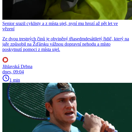
Senior srazil cyklisty a z místa ujel, nyní mu hrozí až pět let ve
vězení
Ze dvou trestných činů je obviněný třiasedmdesátiletý řidič, který na
jaře způsobil na Žďársku vážnou dopravní nehodu a místo
poskytnutí pomoci z místa ujel.
Jihlavská Drbna
dnes, 09:04
1 min