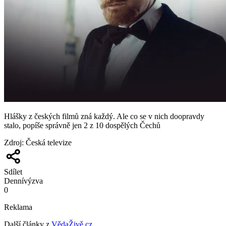
Hlášky z českých filmů zná každý. Ale co se v nich doopravdy
stalo, popíše správně jen 2 z 10 dospělých Čechů
Zdroj
:
Česká televize
Sdílet
Denní
výzva
0
Reklama
Další články z
VědaŽivě.cz