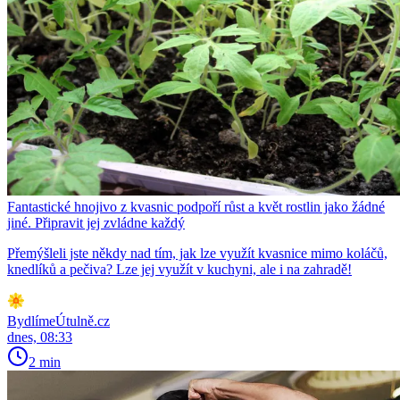
Fantastické hnojivo z kvasnic podpoří růst a květ rostlin jako žádné
jiné. Připravit jej zvládne každý
Přemýšleli jste někdy nad tím, jak lze využít kvasnice mimo koláčů,
knedlíků a pečiva? Lze jej využít v kuchyni, ale i na zahradě!
BydlímeÚtulně.cz
dnes, 08:33
2 min