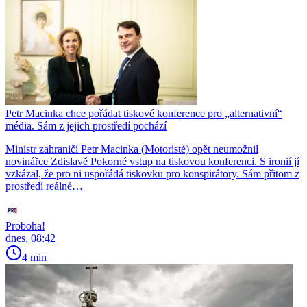
Petr Macinka chce pořádat tiskové konference pro „alternativní“
média. Sám z jejich prostředí pochází
Ministr zahraničí Petr Macinka (Motoristé) opět neumožnil
novinářce Zdislavě Pokorné vstup na tiskovou konferenci. S ironií jí
vzkázal, že pro ni uspořádá tiskovku pro konspirátory. Sám přitom z
prostředí reálné…
Proboha!
dnes, 08:42
4 min