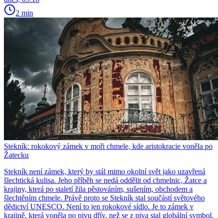
2 min
Stekník: rokokový zámek v moři chmele, kde aristokracie voněla po
Žatecku
Stekník není zámek, který by stál mimo okolní svět jako uzavřená
šlechtická kulisa. Jeho příběh se nedá oddělit od chmelnic, Žatce a
krajiny, která po staletí žila pěstováním, sušením, obchodem a
šlechtěním chmele. Právě proto se Stekník stal součástí světového
dědictví UNESCO. Není to jen rokokové sídlo. Je to zámek v
krajině, která voněla po pivu dřív, než se z piva stal globální symbol.