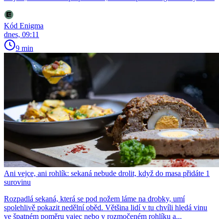
Kód Enigma
dnes, 09:11
9 min
Ani vejce, ani rohlík: sekaná nebude drolit, když do masa přidáte 1
surovinu
Rozpadlá sekaná, která se pod nožem láme na drobky, umí
spolehlivě pokazit nedělní oběd. Většina lidí v tu chvíli hledá vinu
ve špatném poměru vajec nebo v rozmočeném rohlíku a...