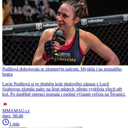
Pudilová dobojovala se zlomeným palcem. Myslela i na zesnulého
bratra
Lucie Pudilová si ve druhém kole titulového zápasu s Lucií
Szabovou zlomila palec na šesti místech, přesto vydržela všech pět
kol. Po úspěšné operaci popsala i osobní význam večera na Štvanici.
MMAMAG.cz
dnes, 08:46
1 min