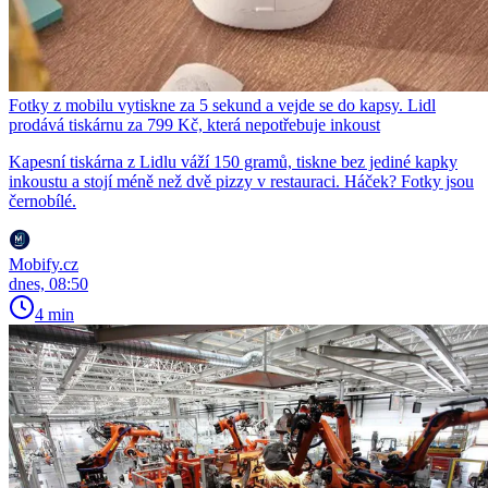
Fotky z mobilu vytiskne za 5 sekund a vejde se do kapsy. Lidl
prodává tiskárnu za 799 Kč, která nepotřebuje inkoust
Kapesní tiskárna z Lidlu váží 150 gramů, tiskne bez jediné kapky
inkoustu a stojí méně než dvě pizzy v restauraci. Háček? Fotky jsou
černobílé.
Mobify.cz
dnes, 08:50
4 min