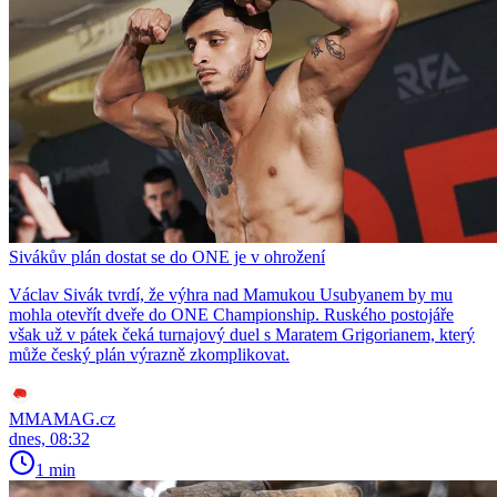
Sivákův plán dostat se do ONE je v ohrožení
Václav Sivák tvrdí, že výhra nad Mamukou Usubyanem by mu
mohla otevřít dveře do ONE Championship. Ruského postojáře
však už v pátek čeká turnajový duel s Maratem Grigorianem, který
může český plán výrazně zkomplikovat.
MMAMAG.cz
dnes, 08:32
1 min