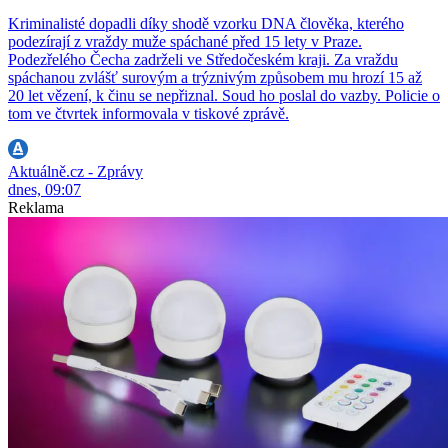
Kriminalisté dopadli díky shodě vzorku DNA člověka, kterého
podezírají z vraždy muže spáchané před 15 lety v Praze.
Podezřelého Čecha zadrželi ve Středočeském kraji. Za vraždu
spáchanou zvlášť surovým a trýznivým způsobem mu hrozí 15 až
20 let vězení, k činu se nepřiznal. Soud ho poslal do vazby. Policie o
tom ve čtvrtek informovala v tiskové zprávě.
Aktuálně.cz - Zprávy
dnes, 09:07
Reklama