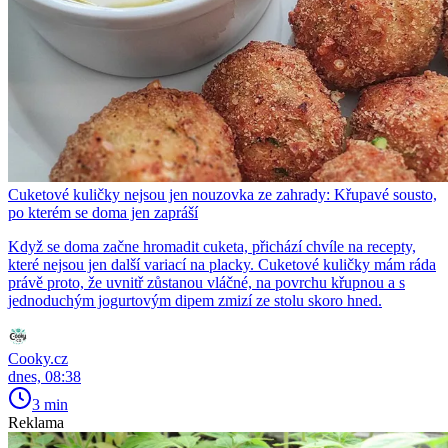
Cuketové kuličky nejsou jen nouzovka ze zahrady: Křupavé sousto,
po kterém se doma jen zapráší
Když se doma začne hromadit cuketa, přichází chvíle na recepty,
které nejsou jen další variací na placky. Cuketové kuličky mám ráda
právě proto, že uvnitř zůstanou vláčné, na povrchu křupnou a s
jednoduchým jogurtovým dipem zmizí ze stolu skoro hned.
Cooky.cz
dnes, 08:38
3 min
Reklama