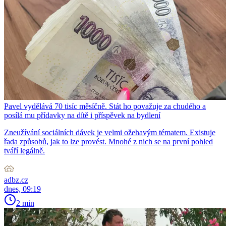
Pavel vydělává 70 tisíc měsíčně. Stát ho považuje za chudého a
posílá mu přídavky na dítě i příspěvek na bydlení
Zneužívání sociálních dávek je velmi ožehavým tématem. Existuje
řada způsobů, jak to lze provést. Mnohé z nich se na první pohled
tváří legálně.
adbz.cz
dnes, 09:19
2 min