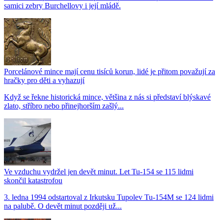
samici zebry Burchellovy i její mládě.
Porcelánové mince mají cenu tisíců korun, lidé je přitom považují za
hračky pro děti a vyhazují
Když se řekne historická mince, většina z nás si představí blýskavé
zlato, stříbro nebo přinejhorším zašlý...
Ve vzduchu vydržel jen devět minut. Let Tu-154 se 115 lidmi
skončil katastrofou
3. ledna 1994 odstartoval z Irkutsku Tupolev Tu-154M se 124 lidmi
na palubě. O devět minut později už...