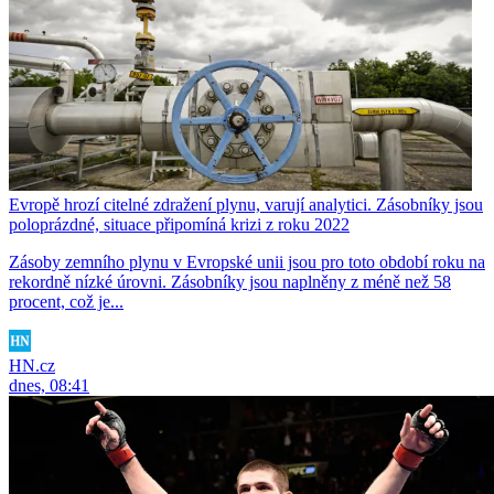
Evropě hrozí citelné zdražení plynu, varují analytici. Zásobníky jsou
poloprázdné, situace připomíná krizi z roku 2022
Zásoby zemního plynu v Evropské unii jsou pro toto období roku na
rekordně nízké úrovni. Zásobníky jsou naplněny z méně než 58
procent, což je...
HN.cz
dnes, 08:41