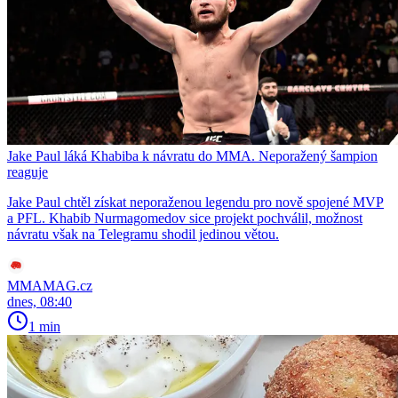
Jake Paul láká Khabiba k návratu do MMA. Neporažený šampion
reaguje
Jake Paul chtěl získat neporaženou legendu pro nově spojené MVP
a PFL. Khabib Nurmagomedov sice projekt pochválil, možnost
návratu však na Telegramu shodil jedinou větou.
MMAMAG.cz
dnes, 08:40
1 min