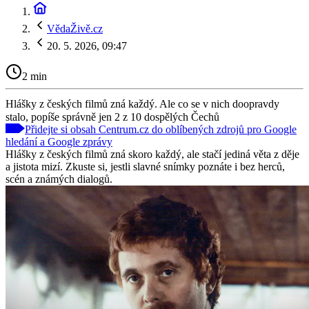
VědaŽivě.cz
20. 5. 2026, 09:47
2 min
Hlášky z českých filmů zná každý. Ale co se v nich doopravdy
stalo, popíše správně jen 2 z 10 dospělých Čechů
Přidejte si obsah Centrum.cz do oblíbených zdrojů pro Google
hledání a Google zprávy
Hlášky z českých filmů zná skoro každý, ale stačí jediná věta z děje
a jistota mizí. Zkuste si, jestli slavné snímky poznáte i bez herců,
scén a známých dialogů.