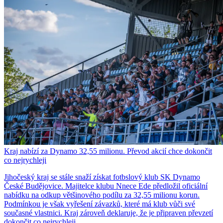
Kraj nabízí za Dynamo 32,55 milionu. Převod akcií chce dokončit
co nejrychleji
Jihočeský kraj se stále snaží získat fotbslový klub SK Dynamo
České Budějovice. Majitelce klubu Nnece Ede předložil oficiální
nabídku na odkup většinového podílu za 32,55 milionu korun.
Podmínkou je však vyřešení závazků, které má klub vůči své
současné vlastnici. Kraj zároveň deklaruje, že je připraven převzetí
dokončit co nejrychleji.