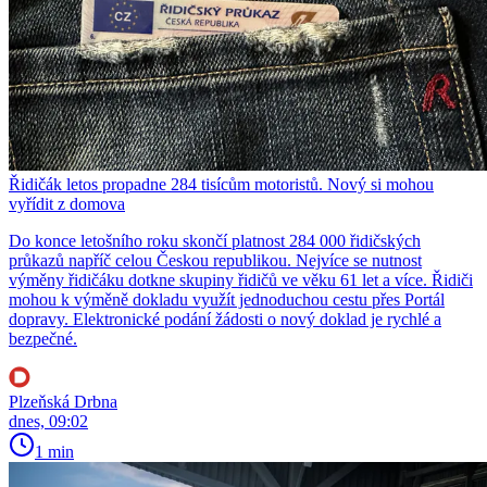
Řidičák letos propadne 284 tisícům motoristů. Nový si mohou
vyřídit z domova
Do konce letošního roku skončí platnost 284 000 řidičských
průkazů napříč celou Českou republikou. Nejvíce se nutnost
výměny řidičáku dotkne skupiny řidičů ve věku 61 let a více. Řidiči
mohou k výměně dokladu využít jednoduchou cestu přes Portál
dopravy. Elektronické podání žádosti o nový doklad je rychlé a
bezpečné.
Plzeňská Drbna
dnes, 09:02
1 min