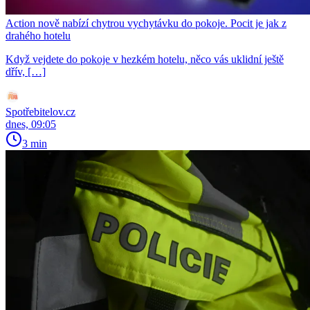
Action nově nabízí chytrou vychytávku do pokoje. Pocit je jak z
drahého hotelu
Když vejdete do pokoje v hezkém hotelu, něco vás uklidní ještě
dřív, […]
Spotřebitelov.cz
dnes, 09:05
3 min