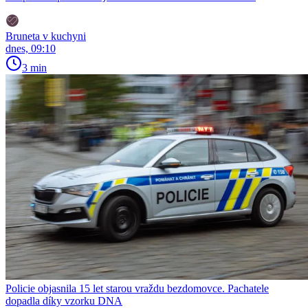
Bruneta v kuchyni
dnes, 09:10
3 min
Policie objasnila 15 let starou vraždu bezdomovce. Pachatele
dopadla díky vzorku DNA