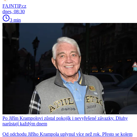
FAJNTIP.cz
dnes, 08:30
3 min
Po Jiřím Krampolovi zůstal pokojík i nevyřešené závazky. Dluhy
narůstají každým dnem
Od odchodu Jiřího Krampola uplynul více než rok. Přesto se kolem