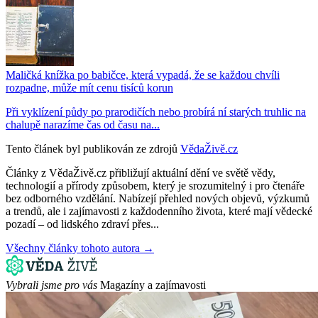
Maličká knížka po babičce, která vypadá, že se každou chvíli
rozpadne, může mít cenu tisíců korun
Při vyklízení půdy po prarodičích nebo probírá ní starých truhlic na
chalupě narazíme čas od času na...
Tento článek byl publikován ze zdrojů
VědaŽivě.cz
Články z VědaŽivě.cz přibližují aktuální dění ve světě vědy,
technologií a přírody způsobem, který je srozumitelný i pro čtenáře
bez odborného vzdělání. Nabízejí přehled nových objevů, výzkumů
a trendů, ale i zajímavosti z každodenního života, které mají vědecké
pozadí – od lidského zdraví přes...
Všechny články tohoto autora →
Vybrali jsme pro vás
Magazíny a zajímavosti