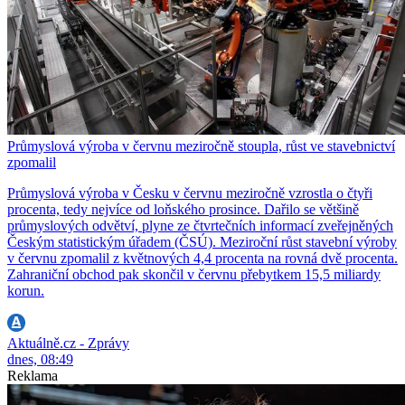
Průmyslová výroba v červnu meziročně stoupla, růst ve stavebnictví
zpomalil
Průmyslová výroba v Česku v červnu meziročně vzrostla o čtyři
procenta, tedy nejvíce od loňského prosince. Dařilo se většině
průmyslových odvětví, plyne ze čtvrtečních informací zveřejněných
Českým statistickým úřadem (ČSÚ). Meziroční růst stavební výroby
v červnu zpomalil z květnových 4,4 procenta na rovná dvě procenta.
Zahraniční obchod pak skončil v červnu přebytkem 15,5 miliardy
korun.
Aktuálně.cz - Zprávy
dnes, 08:49
Reklama