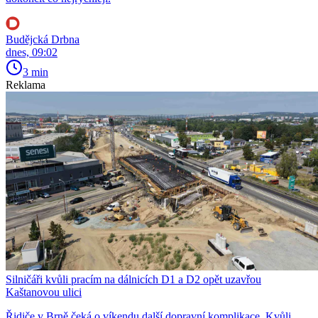
Budějcká Drbna
dnes, 09:02
3 min
Reklama
Silničáři kvůli pracím na dálnicích D1 a D2 opět uzavřou
Kaštanovou ulici
Řidiče v Brně čeká o víkendu další dopravní komplikace. Kvůli