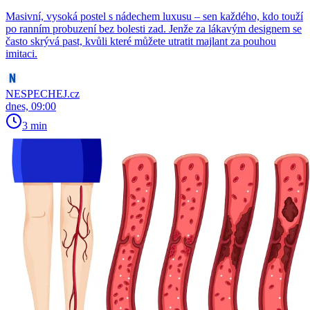
Masivní, vysoká postel s nádechem luxusu – sen každého, kdo touží
po ranním probuzení bez bolesti zad. Jenže za lákavým designem se
často skrývá past, kvůli které můžete utratit majlant za pouhou
imitaci.
NESPECHEJ.cz
dnes, 09:00
3 min