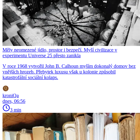
Měly neomezené jídlo, prostor i bezpečí. Myší civilizace v
experimentu Universe 25 přesto zanikla
V roce 1968 vytvořil John B. Calhoun myším dokonalý domov bez
vnějších hrozeb. Přebytek luxusu však u kolonie způsobil
katastrofální sociální kolaps.
kroniQa
dnes, 06:56
3 min