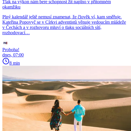
Tlak na výkon nám bere schopnost žít naplno v přítomném
okamžiku
Plný kalendář ještě nemusí znamenat, že člověk ví, kam směřuje.
Kateřina Popovyč se v Církvi adventistů věnuje vedoucím mládeže
v Čechách a v rozhovoru mluví o tlaku sociálních sítí,
rozhodovací…
Proboha!
dnes, 07:00
8 min