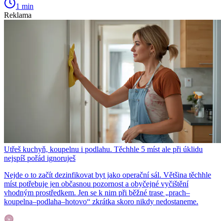
1 min
Reklama
Utřeš kuchyň, koupelnu i podlahu. Těchhle 5 míst ale při úklidu
nejspíš pořád ignoruješ
Nejde o to začít dezinfikovat byt jako operační sál. Většina těchhle
míst potřebuje jen občasnou pozornost a obyčejné vyčištění
vhodným prostředkem. Jen se k nim při běžné trase „prach–
koupelna–podlaha–hotovo“ zkrátka skoro nikdy nedostaneme.