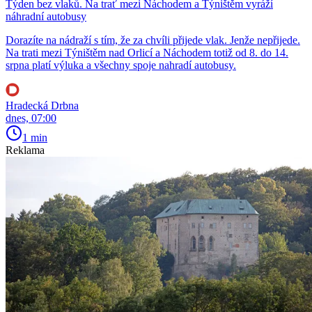
Týden bez vlaků. Na trať mezi Náchodem a Týništěm vyráží
náhradní autobusy
Dorazíte na nádraží s tím, že za chvíli přijede vlak. Jenže nepřijede.
Na trati mezi Týništěm nad Orlicí a Náchodem totiž od 8. do 14.
srpna platí výluka a všechny spoje nahradí autobusy.
Hradecká Drbna
dnes, 07:00
1 min
Reklama