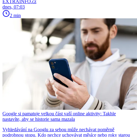
EXTRAINFO.cz
dnes, 07:03
2 min
Google si pamatuje velkou část vaší online aktivity: Takhle
nastavíte, aby se historie sama mazala
Vyhledávání na Googlu za sebou může nechávat poměrně
podrobnou stopu. Kdo nechce uchovávat měsíce nebo roky starou