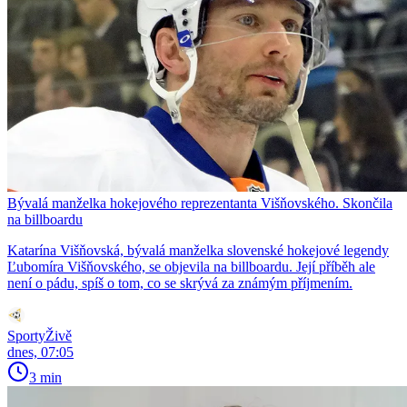
Bývalá manželka hokejového reprezentanta Višňovského. Skončila
na billboardu
Katarína Višňovská, bývalá manželka slovenské hokejové legendy
Ľubomíra Višňovského, se objevila na billboardu. Její příběh ale
není o pádu, spíš o tom, co se skrývá za známým příjmením.
SportyŽivě
dnes, 07:05
3 min