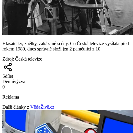
Hlasatelky, znělky, zakázané scény. Co Česká televize vysílala před
rokem 1989, dnes správně složí jen 2 pamětníci z 10
Zdroj
:
Česká televize
Sdílet
Denní
výzva
0
Reklama
Další články z
VědaŽivě.cz