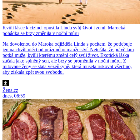
Kvůli lásce k cizinci opustila Linda svůj život i zemi. Marocká
pohádka se brzy změnila v noční můru
Na dovolenou do Maroka odjížděla Linda s pocitem, že potřebuje
jen na chvíli utéct od prázdného manželství. Netušila, že právě tam
potká muže, kvůli kterému změní celý svůj život. Exotická láska
začala jako splněný sen, ale brzy se proměnila v noční můru. Z
milované ženy se stala vězeňkyně, která musela riskovat všechno,
aby získala zpět svou svobodu.
Žena.cz
dnes, 06:59