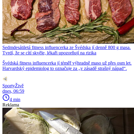
Sedmdesátiletá fitness influencerka ze Švédska jí denně 800 g masa.
Tvrdí, že se cítí skvěle, lékaři upozorňují na rizika
Švédská fitness influencerka jí téměř výhradně maso už přes osm let.
Harvardský epidemiolog to označuje za „v zásadě strašný nápad“.
SportyŽivě
dnes, 06:59
4 min
Reklama