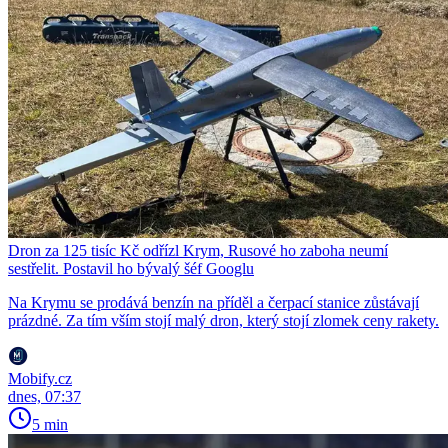
Dron za 125 tisíc Kč odřízl Krym, Rusové ho zaboha neumí
sestřelit. Postavil ho bývalý šéf Googlu
Na Krymu se prodává benzín na příděl a čerpací stanice zůstávají
prázdné. Za tím vším stojí malý dron, který stojí zlomek ceny rakety.
Mobify.cz
dnes, 07:37
5 min