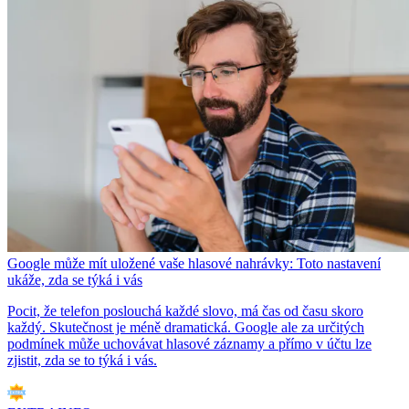
Google může mít uložené vaše hlasové nahrávky: Toto nastavení
ukáže, zda se týká i vás
Pocit, že telefon poslouchá každé slovo, má čas od času skoro
každý. Skutečnost je méně dramatická. Google ale za určitých
podmínek může uchovávat hlasové záznamy a přímo v účtu lze
zjistit, zda se to týká i vás.