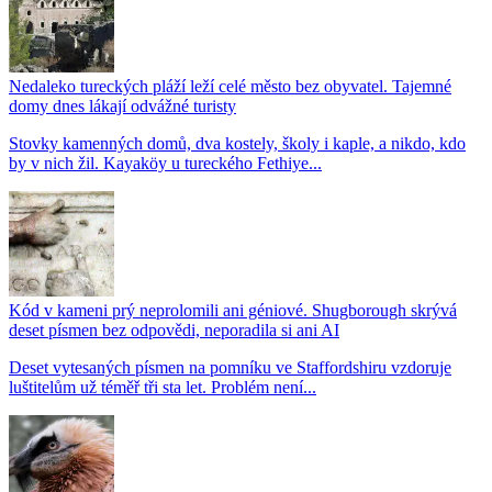
Nedaleko tureckých pláží leží celé město bez obyvatel. Tajemné
domy dnes lákají odvážné turisty
Stovky kamenných domů, dva kostely, školy i kaple, a nikdo, kdo
by v nich žil. Kayaköy u tureckého Fethiye...
Kód v kameni prý neprolomili ani géniové. Shugborough skrývá
deset písmen bez odpovědi, neporadila si ani AI
Deset vytesaných písmen na pomníku ve Staffordshiru vzdoruje
luštitelům už téměř tři sta let. Problém není...