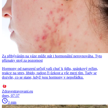
Za přibýváním na váze může stát i hormonální nerovnováha. Tyto
příznaky stojí za pozornost
Hormony od narození určují vaši chuť k jídlu, spánkový režim,
reakce na stres, libido, radost či úzkost a vše mezi tím. Tady se
dozvíte, co se stane, když jsou hormony v nepořádku.
Zdravestravovani.eu
dnes, 07:37
3 min