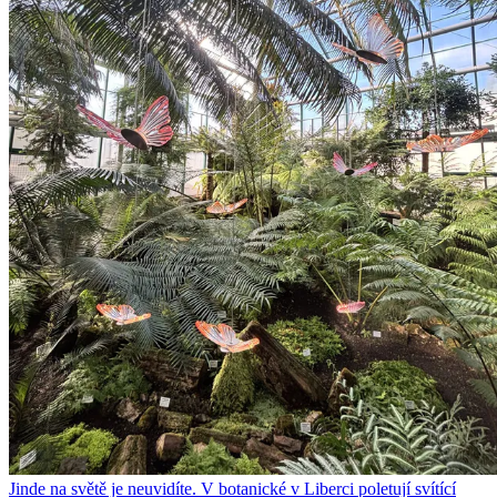
Jinde na světě je neuvidíte. V botanické v Liberci poletují svítící