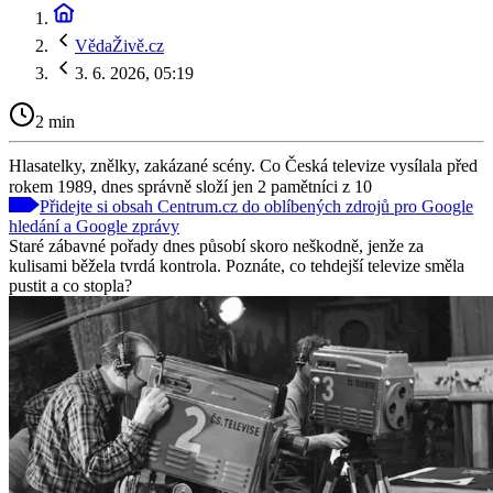
VědaŽivě.cz
3. 6. 2026, 05:19
2 min
Hlasatelky, znělky, zakázané scény. Co Česká televize vysílala před
rokem 1989, dnes správně složí jen 2 pamětníci z 10
Přidejte si obsah Centrum.cz do oblíbených zdrojů pro Google
hledání a Google zprávy
Staré zábavné pořady dnes působí skoro neškodně, jenže za
kulisami běžela tvrdá kontrola. Poznáte, co tehdejší televize směla
pustit a co stopla?