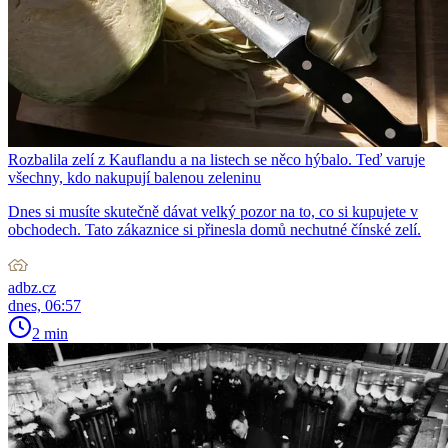
Rozbalila zelí z Kauflandu a na listech se něco hýbalo. Teď varuje
všechny, kdo nakupují balenou zeleninu
Dnes si musíte skutečně dávat velký pozor na to, co si kupujete v
obchodech. Tato zákaznice si přinesla domů nechutné čínské zelí.
adbz.cz
dnes, 06:57
2 min