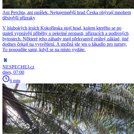
Ani Perchta, ani rarášek. Nejtajemnější hrad Česka obývají mnohem
děsivější přízraky
V hlubokých lesích Kokořínska stojí hrad, kolem kterého se po
staletí vyprávějí příběhy o pekelné propasti, přízracích a podivných
bytostech. Některé jeho záhady mají překvapivě reálný základ, jiné
dodnes čekají na vysvětlení. A možná jde jen o lákadlo pro turisty.
To posoudíte sami, když se na místo vydáte.
NESPECHEJ.cz
dnes, 07:00
6 min