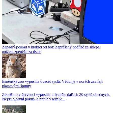
Zapadlý poklad v krabici od bot: Zaprášený počítač ze sklepa
můžete zpeněžit za tisíce
Brněnská zoo vypustila dvacet syslů. Vědci je v norách zavírají
plastovými špunty
Zoo Brno v červenci vypustila u Ivančic dalších 20 syslů obecných.
Nejde o první pokus, a právě v tom je...