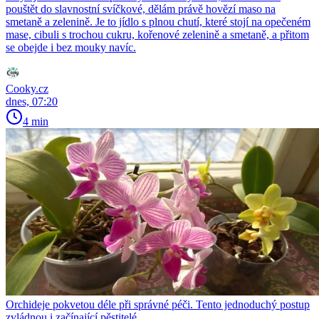
pouštět do slavnostní svíčkové, dělám právě hovězí maso na
smetaně a zelenině. Je to jídlo s plnou chutí, které stojí na opečeném
mase, cibuli s trochou cukru, kořenové zelenině a smetaně, a přitom
se obejde i bez mouky navíc.
Cooky.cz
dnes, 07:20
4 min
Orchideje pokvetou déle při správné péči. Tento jednoduchý postup
zvládnou i začínající pěstitelé