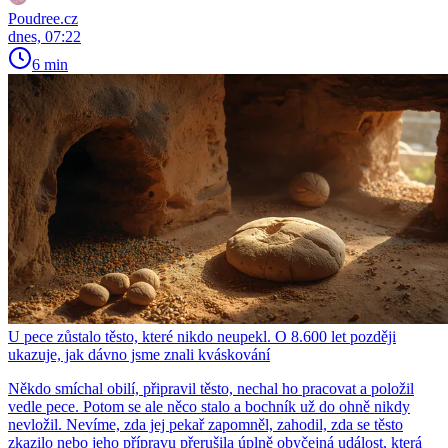
Poudree.cz
dnes, 07:22
6 min
U pece zůstalo těsto, které nikdo neupekl. O 8.600 let později
ukazuje, jak dávno jsme znali kváskování
Někdo smíchal obilí, připravil těsto, nechal ho pracovat a položil
vedle pece. Potom se ale něco stalo a bochník už do ohně nikdy
nevložil. Nevíme, zda jej pekař zapomněl, zahodil, zda se těsto
zkazilo nebo jeho přípravu přerušila úplně obyčejná událost, která