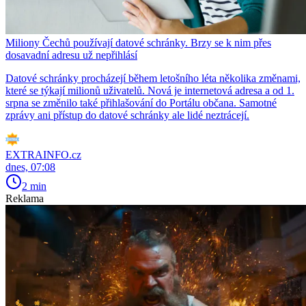
Miliony Čechů používají datové schránky. Brzy se k nim přes
dosavadní adresu už nepřihlásí
Datové schránky procházejí během letošního léta několika změnami,
které se týkají milionů uživatelů. Nová je internetová adresa a od 1.
srpna se změnilo také přihlašování do Portálu občana. Samotné
zprávy ani přístup do datové schránky ale lidé neztrácejí.
EXTRAINFO.cz
dnes, 07:08
2 min
Reklama