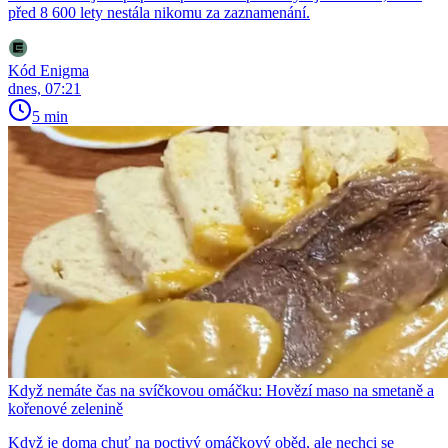
před 8 600 lety nestála nikomu za zaznamenání.
Kód Enigma
dnes, 07:21
5 min
Když nemáte čas na svíčkovou omáčku: Hovězí maso na smetaně a
kořenové zelenině
Když je doma chuť na poctivý omáčkový oběd, ale nechci se