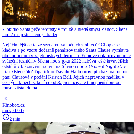
Zlobidlo Santa peče teroristy v troubě a hledá smysl Vánoc. Šílená
noc 2 má ještě šílenější trailer
Nejúčinnější cesta ze seznamu vánočních zlobivců? Chopte se
kladiva a po vzoru dočasně penalizovaného Santa Clause vymlaťte
obchodní dům v zajetí mstivých teroristů. Filmové pokračování milé
sváteční řezničiny Šílená noc z roku 2022 nabývá ještě krvavějších
odstínů v bláznivém traileru na Šílenou noc 2 (Violent Night 2), v
níž existenciálně tápajícímu Davidu Harbourovi přichází na pomoc i
paní Clausová v podání Kristen Bell. Jejich nápravnou nadílku v
českých kinech zakusíme od 3. prosince, ale ti nejmenší budou
muset zůstat doma.
Kinobox.cz
dnes, 07:05
2 min