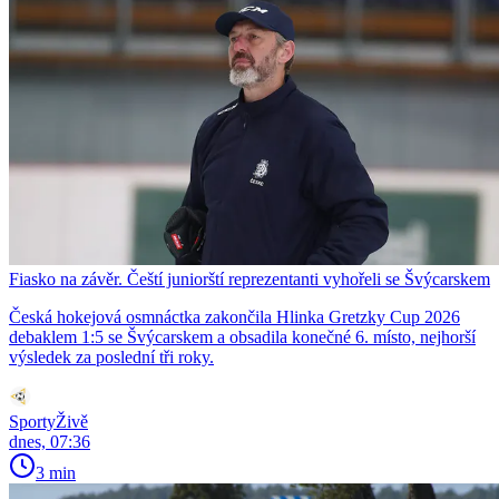
Fiasko na závěr. Čeští juniorští reprezentanti vyhořeli se Švýcarskem
Česká hokejová osmnáctka zakončila Hlinka Gretzky Cup 2026
debaklem 1:5 se Švýcarskem a obsadila konečné 6. místo, nejhorší
výsledek za poslední tři roky.
SportyŽivě
dnes, 07:36
3 min