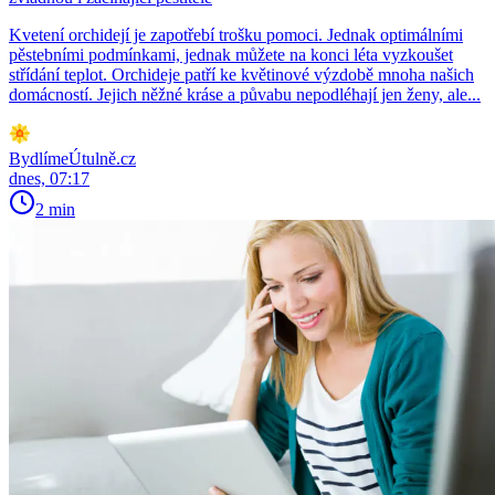
Kvetení orchidejí je zapotřebí trošku pomoci. Jednak optimálními
pěstebními podmínkami, jednak můžete na konci léta vyzkoušet
střídání teplot. Orchideje patří ke květinové výzdobě mnoha našich
domácností. Jejich něžné kráse a půvabu nepodléhají jen ženy, ale...
BydlímeÚtulně.cz
dnes, 07:17
2 min