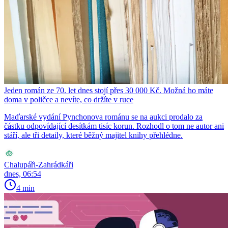
Jeden román ze 70. let dnes stojí přes 30 000 Kč. Možná ho máte
doma v poličce a nevíte, co držíte v ruce
Maďarské vydání Pynchonova románu se na aukci prodalo za
částku odpovídající desítkám tisíc korun. Rozhodl o tom ne autor ani
stáří, ale tři detaily, které běžný majitel knihy přehlédne.
Chalupáři-Zahrádkáři
dnes, 06:54
4 min