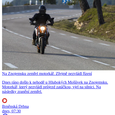
Na Znojemsku zemřel motorkář. Zřejmě nezvládl řízení
Dnes ráno došlo k nehodě u Hlubokých Mošůvek na Znojemsku.
Motorkář, který nezvládl průjezd zatáčkou, vjel na silnici. Na
následky zranění zemřel.
Brněnská Drbna
dnes, 07:30