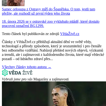
Samec orlosupa z Ostravy míří do Španělska. O tom, jestli tam
přežije, ale rozhodl už první týden jeho života
18. února 2026 se v ostravské zoo vyklubalo mládě, které dostalo
pracovní označení BG1299.
Tento článek byl publikován ze zdrojů
VědaŽivě.cz
Články z VědaŽivě.cz přibližují aktuální dění ve světě vědy,
technologií a přírody způsobem, který je srozumitelný i pro čtenáře
bez odborného vzdělání. Nabízejí přehled nových objevů, výzkumů
a trendů, ale i zajímavosti z každodenního života, které mají vědecké
pozadí – od lidského zdraví přes...
Všechny články tohoto autora →
Vybrali jsme pro vás
Magazíny a zajímavosti