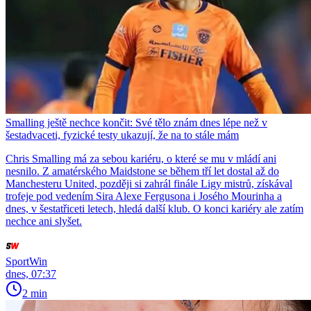
Smalling ještě nechce končit: Své tělo znám dnes lépe než v
šestadvaceti, fyzické testy ukazují, že na to stále mám
Chris Smalling má za sebou kariéru, o které se mu v mládí ani
nesnilo. Z amatérského Maidstone se během tří let dostal až do
Manchesteru United, později si zahrál finále Ligy mistrů, získával
trofeje pod vedením Sira Alexe Fergusona i Josého Mourinha a
dnes, v šestatřiceti letech, hledá další klub. O konci kariéry ale zatím
nechce ani slyšet.
SportWin
dnes, 07:37
2 min