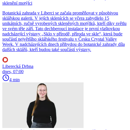
sklenění motýlci
Botanická zahrada v Liberci se začala proměňovat v působivou
sklářskou galerii. V jejích sklenících se včera zabydlelo 15
unikátních, ručně vyrobených skleněných motýlků, kteří díky světlu
ve svém těle září. Tato dechberoucí instalace je první vlaštovkou
nadcházející výstavy „Sklo v přírodě, příroda ve skle“, která bude
součástí největšího sklářského festivalu v Česku Crystal Valley
Week. V nadcházejících dnech přibydou do botanické zahrady díla
dalších sklářů, kteří budou také součástí výstavy.
Liberecká Drbna
dnes, 07:00
4 min