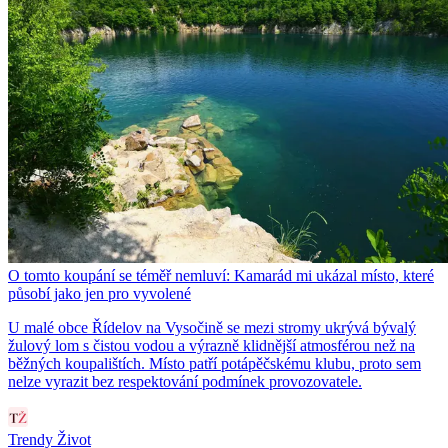
O tomto koupání se téměř nemluví: Kamarád mi ukázal místo, které
působí jako jen pro vyvolené
U malé obce Řídelov na Vysočině se mezi stromy ukrývá bývalý
žulový lom s čistou vodou a výrazně klidnější atmosférou než na
běžných koupalištích. Místo patří potápěčskému klubu, proto sem
nelze vyrazit bez respektování podmínek provozovatele.
Trendy Život