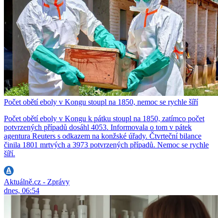
Počet obětí eboly v Kongu stoupl na 1850, nemoc se rychle šíří
Počet obětí eboly v Kongu k pátku stoupl na 1850, zatímco počet
potvrzených případů dosáhl 4053. Informovala o tom v pátek
agentura Reuters s odkazem na konžské úřady. Čtvrteční bilance
činila 1801 mrtvých a 3973 potvrzených případů. Nemoc se rychle
šíří.
Aktuálně.cz - Zprávy
dnes, 06:54