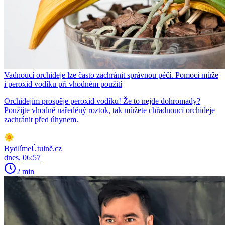
Vadnoucí orchideje lze často zachránit správnou péčí. Pomoci může
i peroxid vodíku při vhodném použití
Orchidejím prospěje peroxid vodíku! Že to nejde dohromady?
Použijte vhodně naředěný roztok, tak můžete chřadnoucí orchideje
zachránit před úhynem.
BydlímeÚtulně.cz
dnes, 06:57
2 min