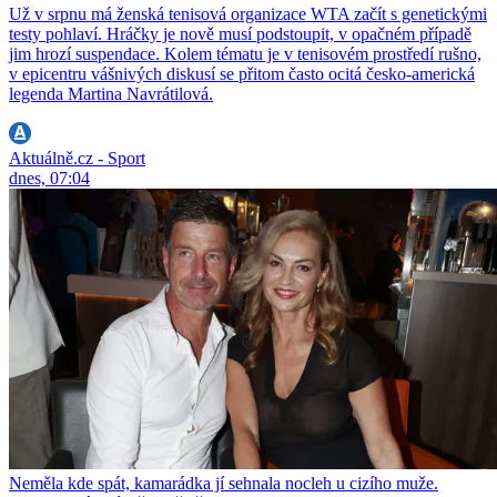
Už v srpnu má ženská tenisová organizace WTA začít s genetickými
testy pohlaví. Hráčky je nově musí podstoupit, v opačném případě
jim hrozí suspendace. Kolem tématu je v tenisovém prostředí rušno,
v epicentru vášnivých diskusí se přitom často ocitá česko-americká
legenda Martina Navrátilová.
Aktuálně.cz - Sport
dnes, 07:04
Neměla kde spát, kamarádka jí sehnala nocleh u cizího muže.