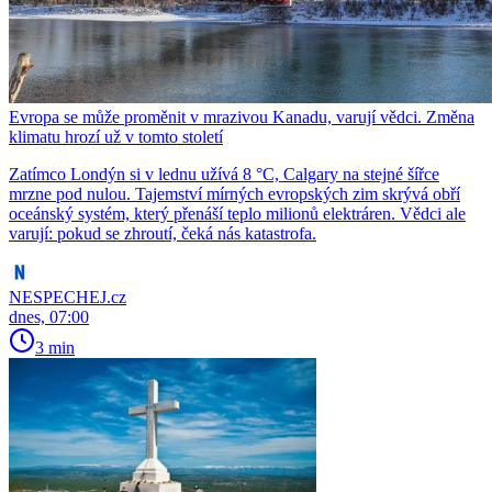
Evropa se může proměnit v mrazivou Kanadu, varují vědci. Změna
klimatu hrozí už v tomto století
Zatímco Londýn si v lednu užívá 8 °C, Calgary na stejné šířce
mrzne pod nulou. Tajemství mírných evropských zim skrývá obří
oceánský systém, který přenáší teplo milionů elektráren. Vědci ale
varují: pokud se zhroutí, čeká nás katastrofa.
NESPECHEJ.cz
dnes, 07:00
3 min