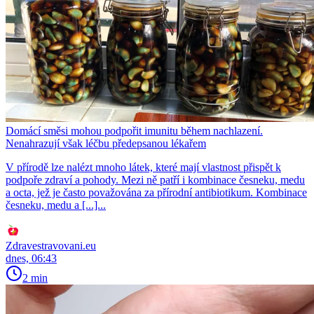
Domácí směsi mohou podpořit imunitu během nachlazení.
Nenahrazují však léčbu předepsanou lékařem
V přírodě lze nalézt mnoho látek, které mají vlastnost přispět k
podpoře zdraví a pohody. Mezi ně patří i kombinace česneku, medu
a octa, jež je často považována za přírodní antibiotikum. Kombinace
česneku, medu a [...]...
Zdravestravovani.eu
dnes, 06:43
2 min