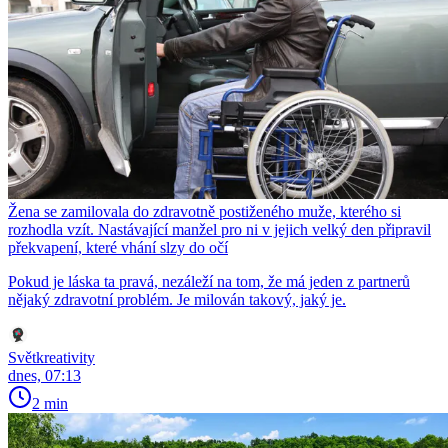
Žena se zamilovala do zdravotně postiženého muže, kterého si
rozhodla vzít. Nastávající manžel pro ni v jejich velký den připravil
překvapení, které vhání slzy do očí
Pokud je láska ta pravá, nezáleží na tom, že má jeden z partnerů
nějaký zdravotní problém. Je milován takový, jaký je.
Světkreativity
dnes, 07:13
2 min