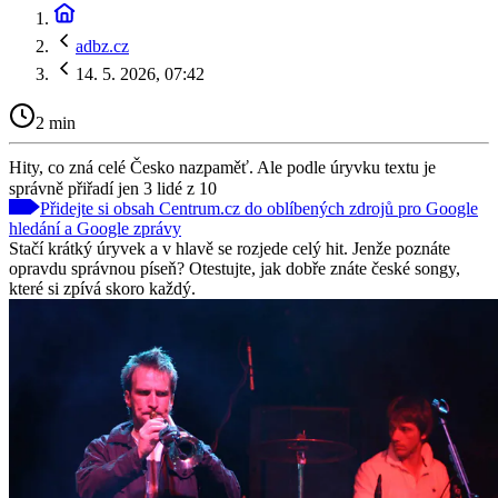
adbz.cz
14. 5. 2026, 07:42
2 min
Hity, co zná celé Česko nazpaměť. Ale podle úryvku textu je
správně přiřadí jen 3 lidé z 10
Přidejte si obsah Centrum.cz do oblíbených zdrojů pro Google
hledání a Google zprávy
Stačí krátký úryvek a v hlavě se rozjede celý hit. Jenže poznáte
opravdu správnou píseň? Otestujte, jak dobře znáte české songy,
které si zpívá skoro každý.