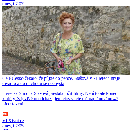
dnes, 07:07
Celé Česko čekalo, že půjde do penze. Stašová v 71 letech hraje
divadlo a do důchodu se nechystá
Herečka Simona Stašová přestala točit filmy. Není to ale konec
kariéry. Z jeviště neodchází, jen letos v létě má naplánováno 47
představení.
VIPživot.cz
dnes, 07:05