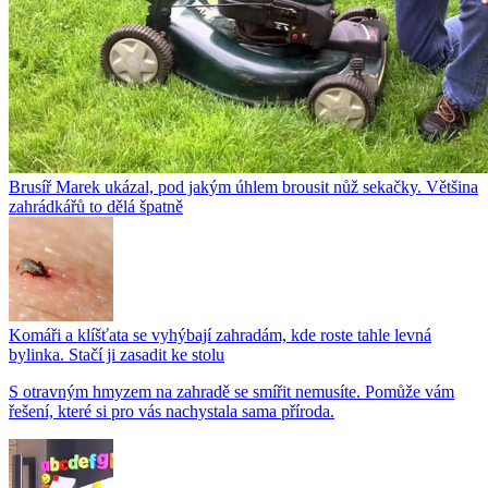
Brusíř Marek ukázal, pod jakým úhlem brousit nůž sekačky. Většina
zahrádkářů to dělá špatně
Komáři a klíšťata se vyhýbají zahradám, kde roste tahle levná
bylinka. Stačí ji zasadit ke stolu
S otravným hmyzem na zahradě se smířit nemusíte. Pomůže vám
řešení, které si pro vás nachystala sama příroda.