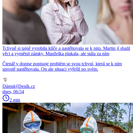
Tchyně si tajně vyrobila klíče a nastěhovala se k nim. Martin jí sbalil
věci a vyměnil zámky. Manželka plakala, ale stála za ním
Čtenář v dopise popisuje problém se svou tchyní, která se k nim
sprostě nastěhovala. On ale situaci vyřešil po svém.
DámskýDeník.cz
dnes, 06:54
2 min