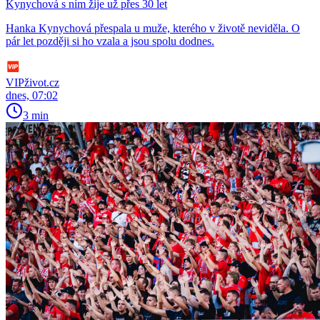
Kynychová s ním žije už přes 30 let
Hanka Kynychová přespala u muže, kterého v životě neviděla. O
pár let později si ho vzala a jsou spolu dodnes.
VIPživot.cz
dnes, 07:02
3 min