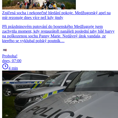
Zničená socha i nekonečné hledání pokoje. Medžugorský apel na
mír rezonuje dnes více než kdy jindy
Při prázdninovém putování do bosenského Medžugorje jsem
zachytila moment, kdy restaurátoři nanášeli poslední tahy bílé barvy
na poškozenou sochu Panny Marie. Nedávný útok vandala, ze
kterého se vyklubal polský poutník…
Proboha!
dnes, 07:00
4 min