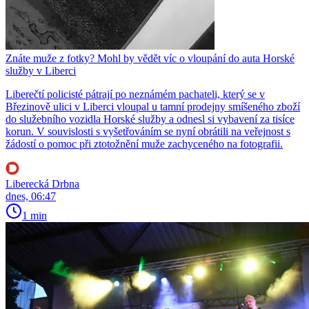
Znáte muže z fotky? Mohl by vědět víc o vloupání do auta Horské
služby v Liberci
Liberečtí policisté pátrají po neznámém pachateli, který se v
Březinově ulici v Liberci vloupal u tamní prodejny smíšeného zboží
do služebního vozidla Horské služby a odnesl si vybavení za tisíce
korun. V souvislosti s vyšetřováním se nyní obrátili na veřejnost s
žádostí o pomoc při ztotožnění muže zachyceného na fotografii.
Liberecká Drbna
dnes, 06:47
1 min