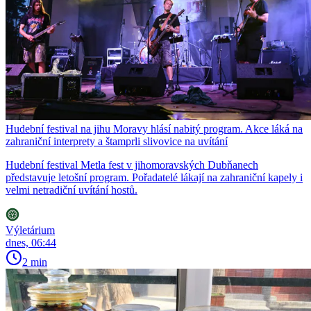
Hudební festival na jihu Moravy hlásí nabitý program. Akce láká na
zahraniční interprety a štamprli slivovice na uvítání
Hudební festival Metla fest v jihomoravských Dubňanech
představuje letošní program. Pořadatelé lákají na zahraniční kapely i
velmi netradiční uvítání hostů.
Výletárium
dnes, 06:44
2 min