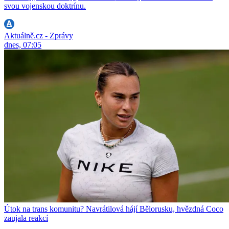
svou vojenskou doktrínu.
Aktuálně.cz - Zprávy
dnes, 07:05
Útok na trans komunitu? Navrátilová hájí Bělorusku, hvězdná Coco
zaujala reakcí