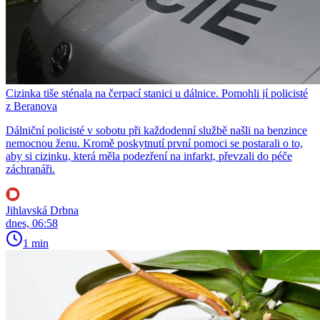
Cizinka tiše sténala na čerpací stanici u dálnice. Pomohli jí policisté
z Beranova
Dálniční policisté v sobotu při každodenní službě našli na benzince
nemocnou ženu. Kromě poskytnutí první pomoci se postarali o to,
aby si cizinku, která měla podezření na infarkt, převzali do péče
záchranáři.
Jihlavská Drbna
dnes, 06:58
1 min