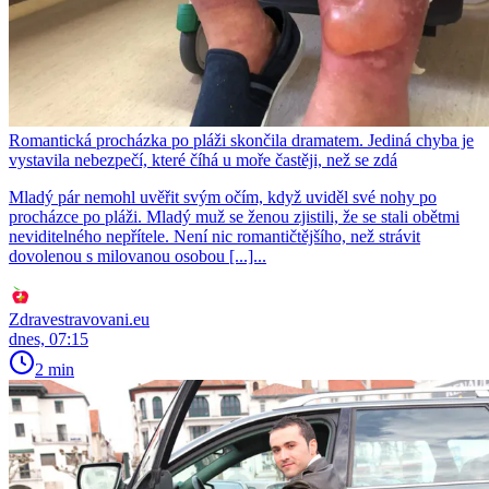
Romantická procházka po pláži skončila dramatem. Jediná chyba je
vystavila nebezpečí, které číhá u moře častěji, než se zdá
Mladý pár nemohl uvěřit svým očím, když uviděl své nohy po
procházce po pláži. Mladý muž se ženou zjistili, že se stali obětmi
neviditelného nepřítele. Není nic romantičtějšího, než strávit
dovolenou s milovanou osobou [...]...
Zdravestravovani.eu
dnes, 07:15
2 min