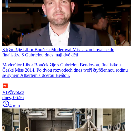
S kým žije Libor Bouček: Moderoval Miss a zamiloval se do
finalistky. S Gabrielou dnes mají dvě děti
Moderátor Libor Bouček žije s Gabrielou Bendovou, finalistkou
České Miss 2014. Po dvou rozvodech dnes tvoří čtyřčlennou rodinu
se synem Albertem a dcerou Beátou.
VIPživot.cz
dnes, 06:56
4 min