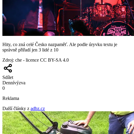
Hity, co zná celé Česko nazpaměť. Ale podle úryvku textu je
správně přiřadí jen 3 lidé z 10
Zdroj
:
che - licence CC BY-SA 4.0
Sdílet
Denní
výzva
0
Reklama
Další články z
adbz.cz