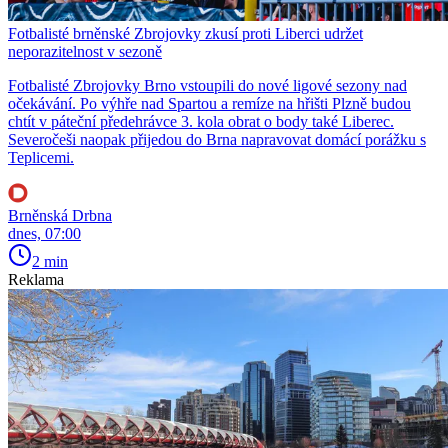
Fotbalisté brněnské Zbrojovky zkusí proti Liberci udržet
neporazitelnost v sezoně
Fotbalisté Zbrojovky Brno vstoupili do nové ligové sezony nad
očekávání. Po výhře nad Spartou a remíze na hřišti Plzně budou
chtít v páteční předehrávce 3. kola obrat o body také Liberec.
Severočeši naopak přijedou do Brna napravovat domácí porážku s
Teplicemi.
Brněnská Drbna
dnes, 07:00
2 min
Reklama