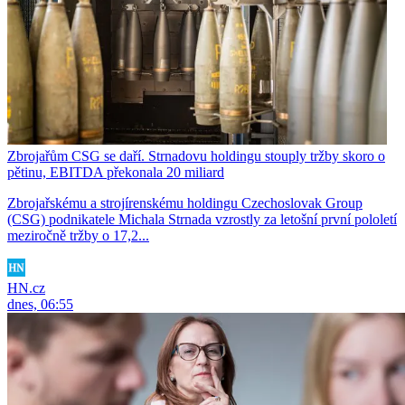
Zbrojařům CSG se daří. Strnadovu holdingu stouply tržby skoro o
pětinu, EBITDA překonala 20 miliard
Zbrojařskému a strojírenskému holdingu Czechoslovak Group
(CSG) podnikatele Michala Strnada vzrostly za letošní první pololetí
meziročně tržby o 17,2...
HN.cz
dnes, 06:55