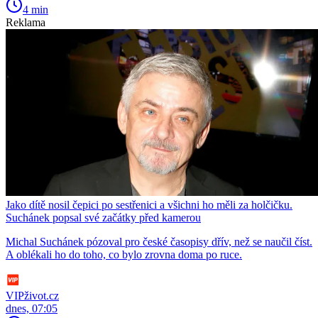
4 min
Reklama
Jako dítě nosil čepici po sestřenici a všichni ho měli za holčičku.
Suchánek popsal své začátky před kamerou
Michal Suchánek pózoval pro české časopisy dřív, než se naučil číst.
A oblékali ho do toho, co bylo zrovna doma po ruce.
VIPživot.cz
dnes, 07:05