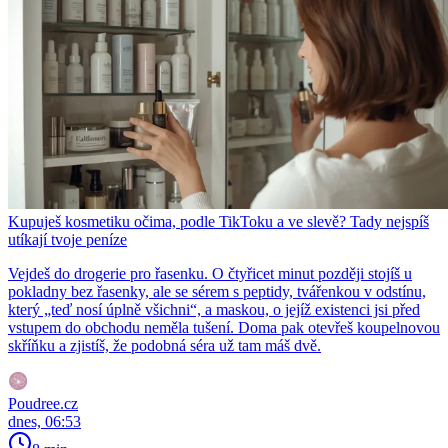
Kupuješ kosmetiku očima, podle TikToku a ve slevě? Tady nejspíš
utíkají tvoje peníze
Vejdeš do drogerie pro řasenku. O čtyřicet minut později stojíš u
pokladny bez řasenky, ale se sérem s peptidy, tvářenkou v odstínu,
který „teď nosí úplně všichni“, a maskou, o jejíž existenci jsi před
vstupem do obchodu neměla tušení. Doma pak otevřeš koupelnovou
skříňku a zjistíš, že podobná séra už tam máš dvě.
Poudree.cz
dnes, 06:53