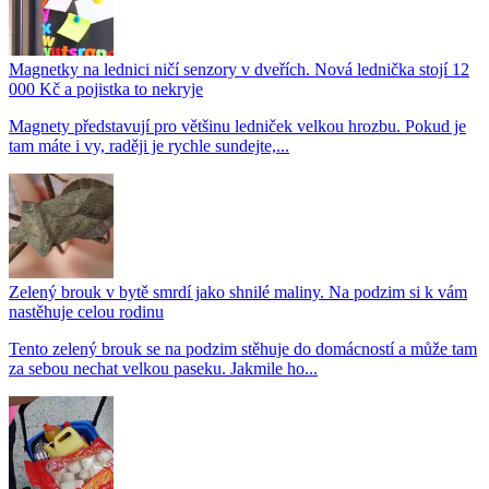
Magnetky na lednici ničí senzory v dveřích. Nová lednička stojí 12
000 Kč a pojistka to nekryje
Magnety představují pro většinu ledniček velkou hrozbu. Pokud je
tam máte i vy, raději je rychle sundejte,...
Zelený brouk v bytě smrdí jako shnilé maliny. Na podzim si k vám
nastěhuje celou rodinu
Tento zelený brouk se na podzim stěhuje do domácností a může tam
za sebou nechat velkou paseku. Jakmile ho...