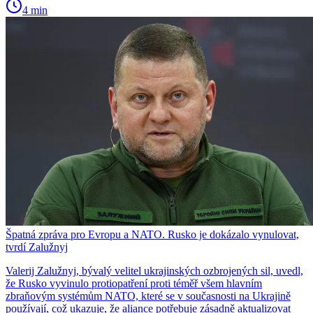
4 min
Špatná zpráva pro Evropu a NATO. Rusko je dokázalo vynulovat,
tvrdí Zalužnyj
Valerij Zalužnyj, bývalý velitel ukrajinských ozbrojených sil, uvedl,
že Rusko vyvinulo protiopatření proti téměř všem hlavním
zbraňovým systémům NATO, které se v současnosti na Ukrajině
používají, což ukazuje, že aliance potřebuje zásadně aktualizovat