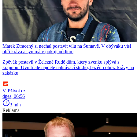
Marek Ztracený si nechal postavit vilu na Šumavě. V obýváku visí
obří kráva a syn má v pokoji pódium
Zpěvák postavil v Železné Rudě dům, který zvenku splývá s
krajinou. Uvnitř ale najdete nahrávací studio, bazén i obraz krávy na
zakázku.
VIPživot.cz
dnes, 06:56
3 min
Reklama