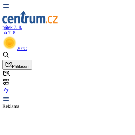
pátek 7. 8.
pá 7. 8.
20°C
Přihlášení
Reklama