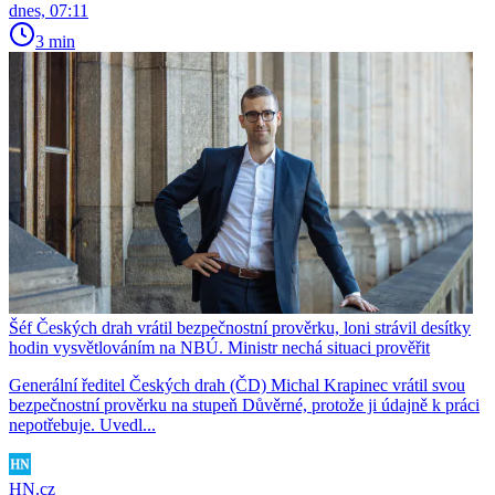
dnes, 07:11
3 min
Šéf Českých drah vrátil bezpečnostní prověrku, loni strávil desítky
hodin vysvětlováním na NBÚ. Ministr nechá situaci prověřit
Generální ředitel Českých drah (ČD) Michal Krapinec vrátil svou
bezpečnostní prověrku na stupeň Důvěrné, protože ji údajně k práci
nepotřebuje. Uvedl...
HN.cz