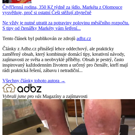
Čtyřčlenná rodina, 350 Kč týdně za jídlo. Markéta z Olomouce
vysvětluje, proč si ostatní Češi stěžují zbytečně
Ne vždy je nutné utratit za potraviny polovinu měsíčního rozpočtu.
S tipy od čtenářky Markéty vám šetření...
Tento článek byl publikován ze zdrojů
adbz.cz
Články z Adbz.cz přinášejí lehce oddechový, ale prakticky
zaměřený obsah, který kombinuje domácí tipy, kreativní návody,
zajímavosti ze světa a neobvyklé příběhy. Obsah je pestrý, často
inspirovaný každodenním životem a určený pro čtenáře, kteří mají
rádi praktická řešení, zábavu i netradiční...
Všechny články tohoto autora →
Vybrali jsme pro vás
Magazíny a zajímavosti