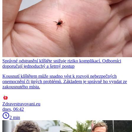
Správné odstranění klíštěte snižuje riziko komplikací. Odborníci
doporučují jednoduchý a šetrný postup
Kousnutí klíštětem může snadno vést k rozvoji nebezpečných
onemocnění či jiných problémů. Základem je správně ho vyndat ze
zakousnutého místa.
Zdravestravovani.eu
dnes, 06:42
2 min