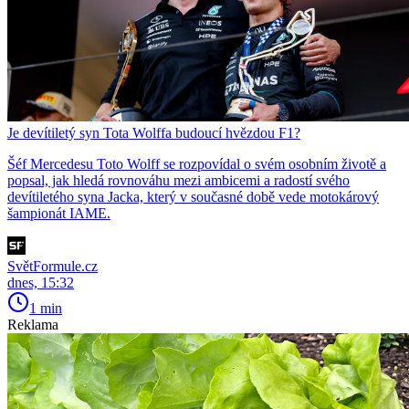
Je devítiletý syn Tota Wolffa budoucí hvězdou F1?
Šéf Mercedesu Toto Wolff se rozpovídal o svém osobním životě a
popsal, jak hledá rovnováhu mezi ambicemi a radostí svého
devítiletého syna Jacka, který v současné době vede motokárový
šampionát IAME.
SvětFormule.cz
dnes, 15:32
1 min
Reklama