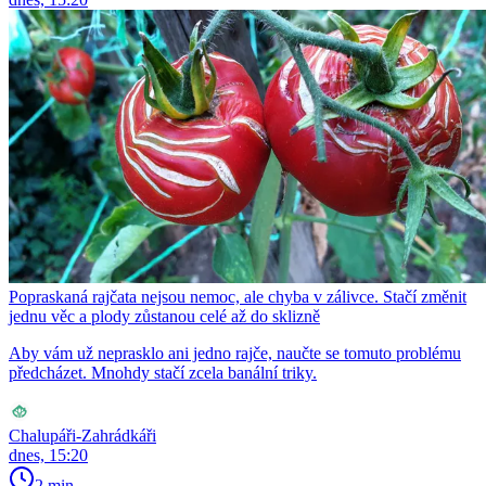
Popraskaná rajčata nejsou nemoc, ale chyba v zálivce. Stačí změnit
jednu věc a plody zůstanou celé až do sklizně
Aby vám už neprasklo ani jedno rajče, naučte se tomuto problému
předcházet. Mnohdy stačí zcela banální triky.
Chalupáři-Zahrádkáři
dnes, 15:20
2 min