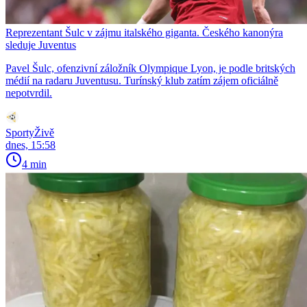
Reprezentant Šulc v zájmu italského giganta. Českého kanonýra
sleduje Juventus
Pavel Šulc, ofenzivní záložník Olympique Lyon, je podle britských
médií na radaru Juventusu. Turínský klub zatím zájem oficiálně
nepotvrdil.
SportyŽivě
dnes, 15:58
4 min