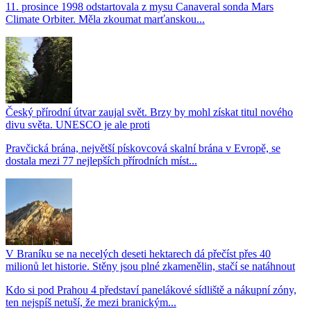
11. prosince 1998 odstartovala z mysu Canaveral sonda Mars
Climate Orbiter. Měla zkoumat marťanskou...
Český přírodní útvar zaujal svět. Brzy by mohl získat titul nového
divu světa. UNESCO je ale proti
Pravčická brána, největší pískovcová skalní brána v Evropě, se
dostala mezi 77 nejlepších přírodních míst...
V Braníku se na necelých deseti hektarech dá přečíst přes 40
milionů let historie. Stěny jsou plné zkamenělin, stačí se natáhnout
Kdo si pod Prahou 4 představí panelákové sídliště a nákupní zóny,
ten nejspíš netuší, že mezi branickým...