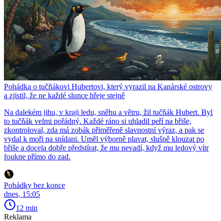
Pohádka o tučňákovi Hubertovi, který vyrazil na Kanárské ostrovy
a zjistil, že ne každé slunce hřeje stejně
Na dalekém jihu, v kraji ledu, sněhu a větru, žil tučňák Hubert. Byl
to tučňák velmi pořádný. Každé ráno si uhladil peří na břiše,
zkontroloval, zda má zobák přiměřeně slavnostní výraz, a pak se
vydal k moři na snídani. Uměl výborně plavat, slušně klouzat po
břiše a docela dobře předstírat, že mu nevadí, když mu ledový vítr
foukne přímo do zad.
Pohádky bez konce
dnes, 15:05
12 min
Reklama