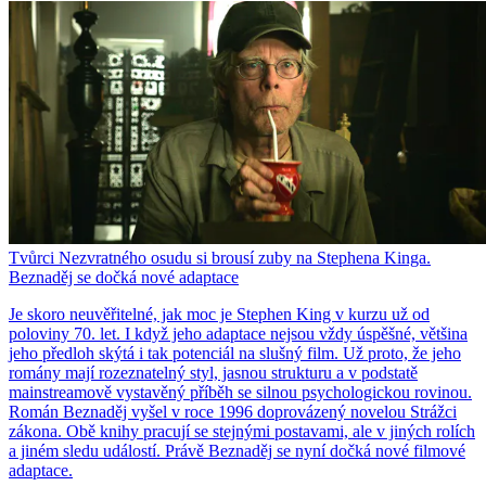
Tvůrci Nezvratného osudu si brousí zuby na Stephena Kinga.
Beznaděj se dočká nové adaptace
Je skoro neuvěřitelné, jak moc je Stephen King v kurzu už od
poloviny 70. let. I když jeho adaptace nejsou vždy úspěšné, většina
jeho předloh skýtá i tak potenciál na slušný film. Už proto, že jeho
romány mají rozeznatelný styl, jasnou strukturu a v podstatě
mainstreamově vystavěný příběh se silnou psychologickou rovinou.
Román Beznaděj vyšel v roce 1996 doprovázený novelou Strážci
zákona. Obě knihy pracují se stejnými postavami, ale v jiných rolích
a jiném sledu událostí. Právě Beznaděj se nyní dočká nové filmové
adaptace.