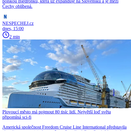
polskou Biedronku, která už expanduje na Slovensku a je mezi
Čechy oblíbená.
NESPECHEJ.cz
dnes, 15:00
2 min
Plovoucí město má pojmout 80 tisíc lidí. Největší loď světa
připomíná sci-fi
Americká společnost Freedom Cruise Line International představila