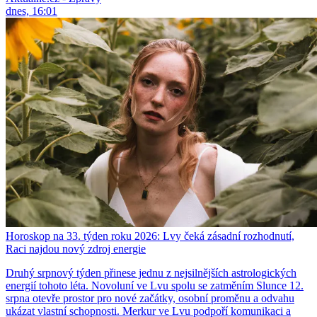
dnes, 16:01
Horoskop na 33. týden roku 2026: Lvy čeká zásadní rozhodnutí,
Raci najdou nový zdroj energie
Druhý srpnový týden přinese jednu z nejsilnějších astrologických
energií tohoto léta. Novoluní ve Lvu spolu se zatměním Slunce 12.
srpna otevře prostor pro nové začátky, osobní proměnu a odvahu
ukázat vlastní schopnosti. Merkur ve Lvu podpoří komunikaci a