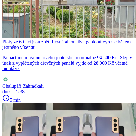
Ploty ze 60. let jsou zpět. Levná alternativa gabionů vyroste během
jediného víkendu
Patnáct metrů gabionového plotu stojí minimálně 94 500 Kč. Stejný
úsek z vyplétaných dřevěných panelů vyjde od 28 000 Kč včetně
montáže.
Chalupáři-Zahrádkáři
dnes, 15:38
5 min