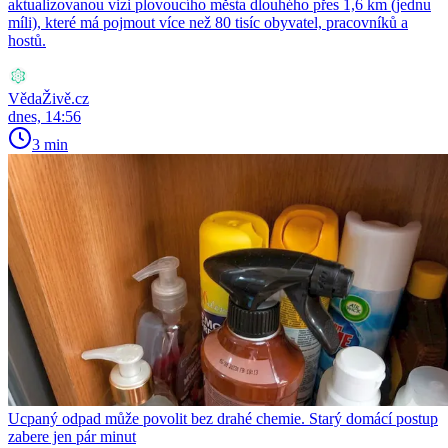
aktualizovanou vizi plovoucího města dlouhého přes 1,6 km (jednu
míli), které má pojmout více než 80 tisíc obyvatel, pracovníků a
hostů.
VědaŽivě.cz
dnes, 14:56
3 min
Ucpaný odpad může povolit bez drahé chemie. Starý domácí postup
zabere jen pár minut