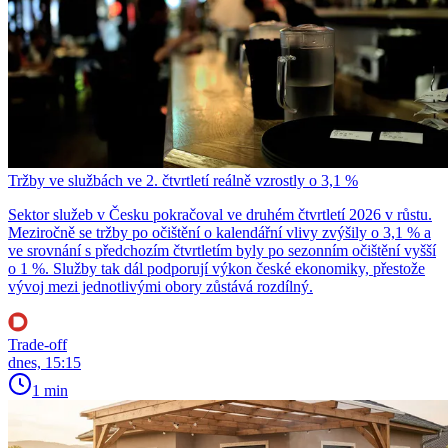
Tržby ve službách ve 2. čtvrtletí reálně vzrostly o 3,1 %
Sektor služeb v Česku pokračoval ve druhém čtvrtletí 2026 v růstu.
Meziročně se tržby po očištění o kalendářní vlivy zvýšily o 3,1 % a
ve srovnání s předchozím čtvrtletím byly po sezonním očištění vyšší
o 1 %. Služby tak dál podporují výkon české ekonomiky, přestože
vývoj mezi jednotlivými obory zůstává rozdílný.
Trade-off
dnes, 15:15
1 min