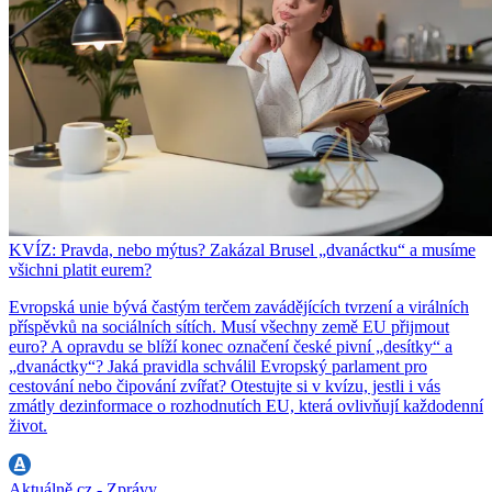
KVÍZ: Pravda, nebo mýtus? Zakázal Brusel „dvanáctku“ a musíme
všichni platit eurem?
Evropská unie bývá častým terčem zavádějících tvrzení a virálních
příspěvků na sociálních sítích. Musí všechny země EU přijmout
euro? A opravdu se blíží konec označení české pivní „desítky“ a
„dvanáctky“? Jaká pravidla schválil Evropský parlament pro
cestování nebo čipování zvířat? Otestujte si v kvízu, jestli i vás
zmátly dezinformace o rozhodnutích EU, která ovlivňují každodenní
život.
Aktuálně.cz - Zprávy