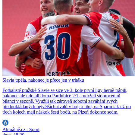
Slavia trpěla, nakonec je přece jen v trháku
Fotbalisté pražské Slavie se sice ve 3. kole první ligy herně trápili,
nakonec ale udolali doma Pardubice 2:1 a udrželi stoprocentní
bilanci v sezoně. Využili tak zároveň sobotní zaváhání svých
předpokládaných největších rivalů v boji o titul, na Spartu tak už po
třech kolech mají náskok šesti bodů, na Plzeň dokonce sedm.
Aktuálně.cz - Sport
dnes, 15:20