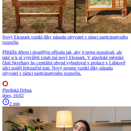
Nový Ekopark vznikl díky nápadu obyvatel v rámci participativního
rozpočtu
Přiblížit dětem i dospělým přírodu tak, aby ji nejen poznávali, ale
také si k ní vytvářeli vztah má nový Ekopark. V plzeňské městské
části Skvrňany ho centrální obvod vybudoval v proluce v Lábkově
ulici podél železniční trati. Nový prostor vznikl díky nápadu
obyvatel v rámci participativního rozpočtu.
Plzeňská Drbna
dnes, 16:02
2 min