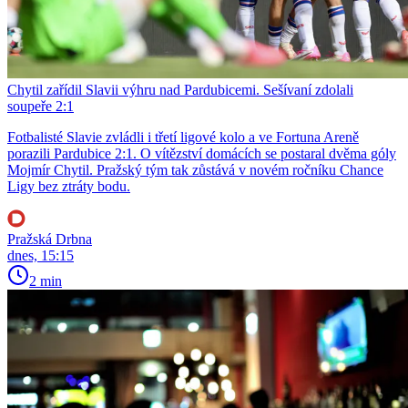
Chytil zařídil Slavii výhru nad Pardubicemi. Sešívaní zdolali
soupeře 2:1
Fotbalisté Slavie zvládli i třetí ligové kolo a ve Fortuna Areně
porazili Pardubice 2:1. O vítězství domácích se postaral dvěma góly
Mojmír Chytil. Pražský tým tak zůstává v novém ročníku Chance
Ligy bez ztráty bodu.
Pražská Drbna
dnes, 15:15
2 min