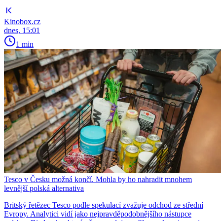
Kinobox.cz
dnes, 15:01
1 min
Tesco v Česku možná končí. Mohla by ho nahradit mnohem
levnější polská alternativa
Britský řetězec Tesco podle spekulací zvažuje odchod ze střední
Evropy. Analytici vidí jako nejpravděpodobnějšího nástupce