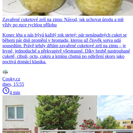
Zavařené cuketové zelí na zimu: Návod, jak uchovat úrodu a mít
vždy po ruce rychlou přílohu
Konec léta u nás bývá každý rok stejný: pár nenápadných cuket se
během pár dnů promění v hromadu, kterou už člověk sotva udá
sousedům. Právě tehdy dělám zavařené cuketové zelí na zimu – je
levné, jednoduché a překvapivě všestranné. Díky hrubě nastrouhané
cuketě, cibuli, octu, cukru a kmínu chutná po odležení skoro jako
poctivá domácí klasika.
Cooky.cz
dnes, 15:55
4 min