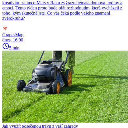
kreativitu, zatímco Mars v Raku zvýrazní témata domova, rodiny a
emocí. Tento týden proto bude přát rozhodnutím, která vycházejí z
toho, kým skutečně jste. Co vás čeká podle vašeho znamení
zvěrokruhu?
GrapesMag
dnes, 16:00
5 min
Jak využít posečenou trávu z vaší zahrady