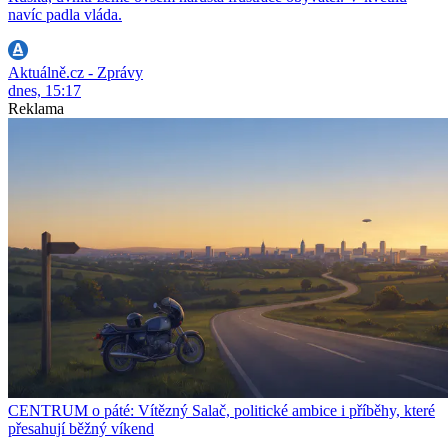
navíc padla vláda.
Aktuálně.cz - Zprávy
dnes, 15:17
Reklama
CENTRUM o páté: Vítězný Salač, politické ambice i příběhy, které
přesahují běžný víkend