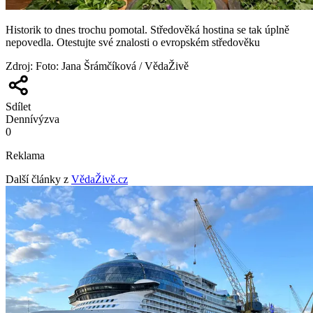
Historik to dnes trochu pomotal. Středověká hostina se tak úplně
nepovedla. Otestujte své znalosti o evropském středověku
Zdroj
:
Foto: Jana Šrámčíková / VědaŽivě
Sdílet
Denní
výzva
0
Reklama
Další články z
VědaŽivě.cz