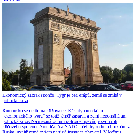
Ekonomický zázrak skončil. Tygr je bez drápů, země se zmítá v
politické krizi
Rumunsko se ocitlo na křižovatce. Růst dynamického
„ekonomického tygra“ se totiž téměř zastavil a zemi nepomáhá ani
politická krize. Na mezinárodním poli sice upevňuje svou roli
klíčového spojence Američanů a NATO a čelí hybridním hrozbám z
Ruska, uvnitř země ovšem narůstá frustrace obyvatel. V květnu