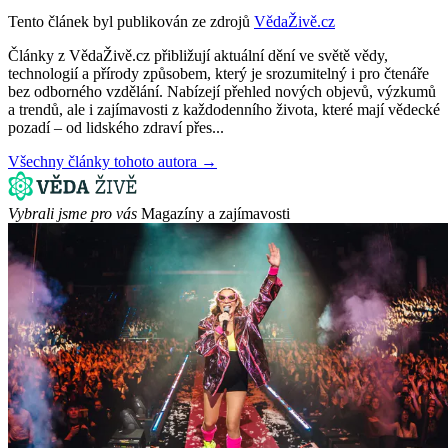
Tento článek byl publikován ze zdrojů
VědaŽivě.cz
Články z VědaŽivě.cz přibližují aktuální dění ve světě vědy,
technologií a přírody způsobem, který je srozumitelný i pro čtenáře
bez odborného vzdělání. Nabízejí přehled nových objevů, výzkumů
a trendů, ale i zajímavosti z každodenního života, které mají vědecké
pozadí – od lidského zdraví přes...
Všechny články tohoto autora →
Vybrali jsme pro vás
Magazíny a zajímavosti