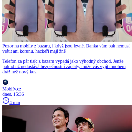
Pozor na mobily z bazaru, i když jsou levné. Banka vám pak nemusí
vrátit ani korunu, hackeři mají žně
Telefon za pár tisíc z bazaru vypadá jako výhodný obchod. Jenže
pokud už nedostává bezpečnostní záplaty, může vás vyjít mnohem
dráž než nový kus.
Mobify.cz
dnes, 15:36
4 min