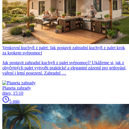
Venkovní kuchyň z palet: Jak postavit zahradní kuchyň z palet krok
za krokem svépomocí
Jak postavit zahradní kuchyň z palet svépomocí? Ukážeme si, jak z
obyčejných palet vytvořit praktické a elegantní zázemí pro grilování,
vaření i letní posezení. Zahradní …
Planeta zahrady
dnes, 15:10
5 min