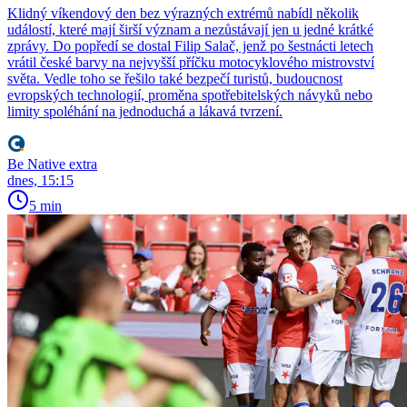
Klidný víkendový den bez výrazných extrémů nabídl několik
událostí, které mají širší význam a nezůstávají jen u jedné krátké
zprávy. Do popředí se dostal Filip Salač, jenž po šestnácti letech
vrátil české barvy na nejvyšší příčku motocyklového mistrovství
světa. Vedle toho se řešilo také bezpečí turistů, budoucnost
evropských technologií, proměna spotřebitelských návyků nebo
limity spoléhání na jednoduchá a lákavá tvrzení.
Be Native extra
dnes, 15:15
5 min