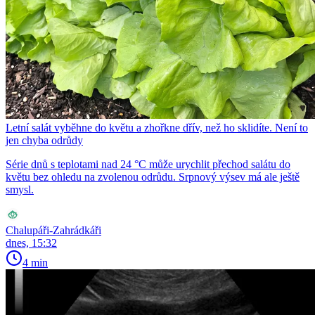
Letní salát vyběhne do květu a zhořkne dřív, než ho sklidíte. Není to
jen chyba odrůdy
Série dnů s teplotami nad 24 °C může urychlit přechod salátu do
květu bez ohledu na zvolenou odrůdu. Srpnový výsev má ale ještě
smysl.
Chalupáři-Zahrádkáři
dnes, 15:32
4 min