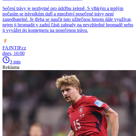
Sečení trávy je nezbytné pro údržbu zeleně. S vlhkým a teplým
počasím se trávníkům daří a množství posečené trávy není
zanedbatelné. Je třeba se naučit tuto užitečnou hmotu dále využívat,
nejen ji hromadit v zadní části zahrady na nevzhledné hromadě nebo
ji vyvážet do kontejneru na posečenou trávu.
FAJNTIP.cz
dnes, 16:00
3 min
Reklama