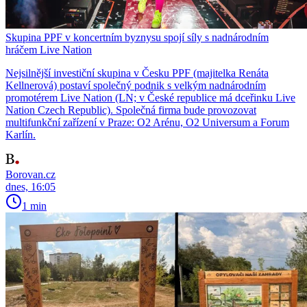
Skupina PPF v koncertním byznysu spojí síly s nadnárodním
hráčem Live Nation
Nejsilnější investiční skupina v Česku PPF (majitelka Renáta
Kellnerová) postaví společný podnik s velkým nadnárodním
promotérem Live Nation (LN; v České republice má dceřinku Live
Nation Czech Republic). Společná firma bude provozovat
multifunkční zařízení v Praze: O2 Arénu, O2 Universum a Forum
Karlín.
Borovan.cz
dnes, 16:05
1 min