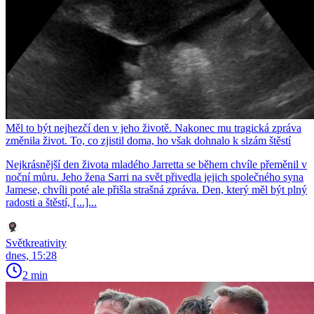
Měl to být nejhezčí den v jeho životě. Nakonec mu tragická zpráva
změnila život. To, co zjistil doma, ho však dohnalo k slzám štěstí
Nejkrásnější den života mladého Jarretta se během chvíle přeměnil v
noční můru. Jeho žena Sarri na svět přivedla jejich společného syna
Jamese, chvíli poté ale přišla strašná zpráva. Den, který měl být plný
radosti a štěstí, [...]...
Světkreativity
dnes, 15:28
2 min