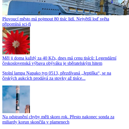
Plovoucí město má pojmout 80 tisíc lidí. Největší loď světa
připomíná sci-fi
Měl ji doma každý za 40 Kčs, dnes má cenu tisíců: Legendární
československá výbava obýváku je sběratelským hitem
Stolní lampa Napako typ 0513, přezdívaná „Jeptiška“, se na
českých aukcích prodává za stovky až tisíce...
Na odstranění chyby měli skoro rok. Přesto nakonec sonda za
miliardy korun skončila v plamenech