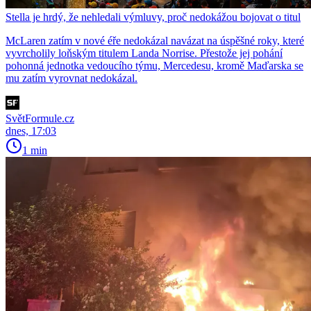
Stella je hrdý, že nehledali výmluvy, proč nedokážou bojovat o titul
McLaren zatím v nové éře nedokázal navázat na úspěšné roky, které
vyvrcholily loňským titulem Landa Norrise. Přestože jej pohání
pohonná jednotka vedoucího týmu, Mercedesu, kromě Maďarska se
mu zatím vyrovnat nedokázal.
SvětFormule.cz
dnes, 17:03
1 min