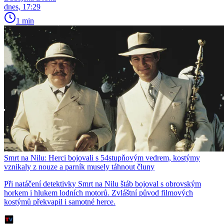
dnes, 17:29
1 min
Smrt na Nilu: Herci bojovali s 54stupňovým vedrem, kostýmy
vznikaly z nouze a parník musely táhnout čluny
Při natáčení detektivky Smrt na Nilu štáb bojoval s obrovským
horkem i hlukem lodních motorů. Zvláštní původ filmových
kostýmů překvapil i samotné herce.