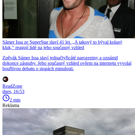
Sámer Issa ze SuperStar slaví 41 let. „A takový to býval krásný
kluk,“ reagují lidé na jeho současný vzhled
Zpěvák Sámer Issa slaví jednačtyřicáté narozeniny a oznámil
dokonce zásnuby. Jeho současný vzhled ovšem na internetu vyvolal
bouřlivou debatu o stopách minulosti.
ReadZone
dnes, 16:53
2 min
Reklama