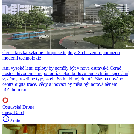
Černá kostka zvládne i tropické teploty. S chlazením pomůžou
moderní technologie
Ani vysoké letní teploty by neměly být v nové ostravské Černé
kostce důvodem k nepohodlí. Celou budovu bude chránit speciální
systémy, rozdílné typy skel i 68 hlubinných vrtů. Stavba nového
centra digitalizace, vědy a inovací by měla být hotová během
příštího roku.
Ostravská Drbna
dnes, 16:53
2 min