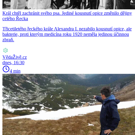
Král chtěl zachránit svého psa. Jediné kousnutí opice změnilo dějiny
celého Řecka
Třicetiletého řeckého krále Alexandra I. nezabilo kousnutí opice, ale
bakterie, proti kterým medicína roku 1920 neměla jedinou účinnou
zbraň.
VědaŽivě.cz
dnes, 16:30
4 min