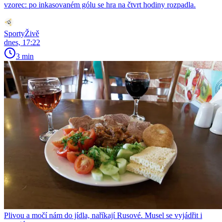
vzorec: po inkasovaném gólu se hra na čtvrt hodiny rozpadla.
SportyŽivě
dnes, 17:22
3 min
Plivou a močí nám do jídla, naříkají Rusové. Musel se vyjádřit i