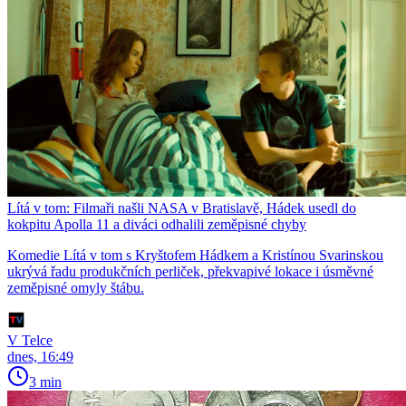
Lítá v tom: Filmaři našli NASA v Bratislavě, Hádek usedl do
kokpitu Apolla 11 a diváci odhalili zeměpisné chyby
Komedie Lítá v tom s Kryštofem Hádkem a Kristínou Svarinskou
ukrývá řadu produkčních perliček, překvapivé lokace i úsměvné
zeměpisné omyly štábu.
V Telce
dnes, 16:49
3 min