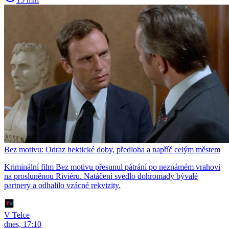
Bez motivu: Odraz hektické doby, předloha a napříč celým městem
Kriminální film Bez motivu přesunul pátrání po neznámém vrahovi
na prosluněnou Riviéru. Natáčení svedlo dohromady bývalé
partnery a odhalilo vzácné rekvizity.
V Telce
dnes, 17:10