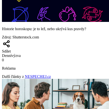
Historie horoskopu: je to lež, nebo ukrývá kus pravdy?
Zdroj
:
Shutterstock.com
Sdílet
Denní
výzva
0
Reklama
Další články z
NESPECHEJ.cz