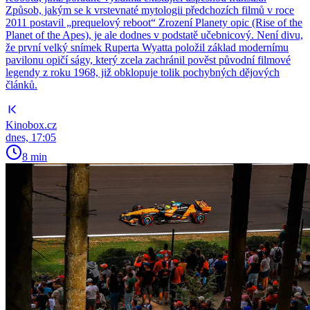
Způsob, jakým se k vrstevnaté mytologii předchozích filmů v roce
2011 postavil „prequelový reboot“ Zrození Planety opic (Rise of the
Planet of the Apes), je ale dodnes v podstatě učebnicový. Není divu,
že první velký snímek Ruperta Wyatta položil základ modernímu
pavilonu opičí ságy, který zcela zachránil pověst původní filmové
legendy z roku 1968, již obklopuje tolik pochybných dějových
článků.
Kinobox.cz
dnes, 17:05
8 min