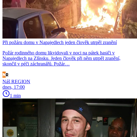
Při požáru domu v Napajedlech jeden člověk utrpěl zranění
Požár rodinného domu likvidovali v noci na pátek hasiči v
Napajedlech na Zlínsku. Jeden člověk při něm utrpěl zranění,
skončil v péči záchranářů. Požár…
Náš REGION
dnes, 17:00
1 min