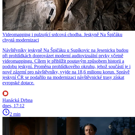
Videomapping i pulzující srdcová chodba. Jeskyně Na Špičáku
chystá modernizaci
Návštěvníky jeskyně Na Špičáku u Supíkovic na Jesenicku budou
při prohlídkách doprovázet moderní audiovizuální prvky včetně
videomappingu. Cílem je přiblížit poutavým způsobem historii a
podobu jeskyní. Proměna prohlídkového okruhu, jehož součástí je i
nové zázemí pro návštěvníky, vyjde na 18,6 milionu korun. Správě
jeskyní ČR se podařilo na modernizaci návštěvnické trasy získat
evropské dotace.
Hanácká Drbna
dnes, 17:12
2 min