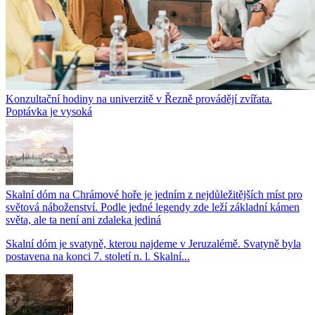
Konzultační hodiny na univerzitě v Řezně provádějí zvířata.
Poptávka je vysoká
Skalní dóm na Chrámové hoře je jedním z nejdůležitějších míst pro
světová náboženství. Podle jedné legendy zde leží základní kámen
světa, ale ta není ani zdaleka jediná
Skalní dóm je svatyně, kterou najdeme v Jeruzalémě. Svatyně byla
postavena na konci 7. století n. l. Skalní...