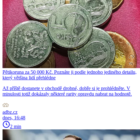
Pětikoruna za 50 000 Kč. Poznáte ji podle jednoho jediného detailu,
který většina lidí přehlédne
Až příště dostanete v obchodě drobné, dobře si je prohlédněte. V
minulosti totiž dokázaly některé rarity opravdu nabrat na hodnotě.
adbz.cz
dnes, 16:48
2 min