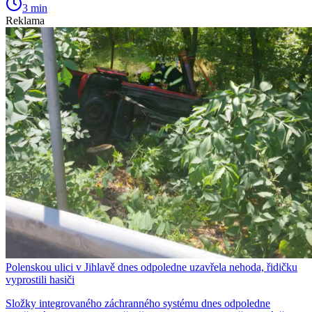
3 min
Reklama
Polenskou ulici v Jihlavě dnes odpoledne uzavřela nehoda, řidičku
vyprostili hasiči
Složky integrovaného záchranného systému dnes odpoledne