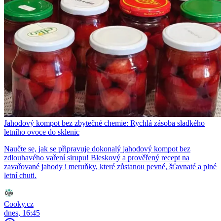
Jahodový kompot bez zbytečné chemie: Rychlá zásoba sladkého
letního ovoce do sklenic
Naučte se, jak se připravuje dokonalý jahodový kompot bez
zdlouhavého vaření sirupu! Bleskový a prověřený recept na
zavařované jahody i meruňky, které zůstanou pevné, šťavnaté a plné
letní chuti.
Cooky.cz
dnes, 16:45