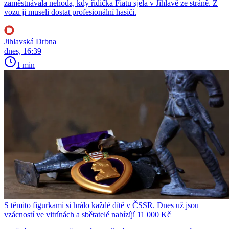
zaměstnávala nehoda, kdy řidička Fiatu sjela v Jihlavě ze stráně. Z
vozu ji museli dostat profesionální hasiči.
Jihlavská Drbna
dnes, 16:39
1 min
S těmito figurkami si hrálo každé dítě v ČSSR. Dnes už jsou
vzácností ve vitrínách a sbětatelé nabízíjí 11 000 Kč