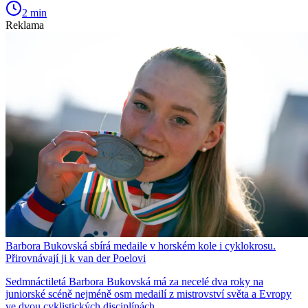
2 min
Reklama
Barbora Bukovská sbírá medaile v horském kole i cyklokrosu.
Přirovnávají ji k van der Poelovi
Sedmnáctiletá Barbora Bukovská má za necelé dva roky na
juniorské scéně nejméně osm medailí z mistrovství světa a Evropy
ve dvou cyklistických disciplínách.