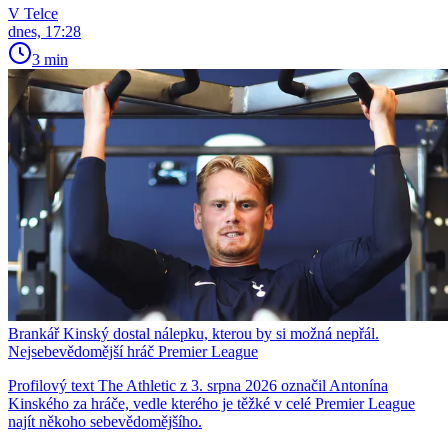
V Telce
dnes, 17:28
3 min
Brankář Kinský dostal nálepku, kterou by si možná nepřál.
Nejsebevědomější hráč Premier League
Profilový text The Athletic z 3. srpna 2026 označil Antonína
Kinského za hráče, vedle kterého je těžké v celé Premier League
najít někoho sebevědomějšího.