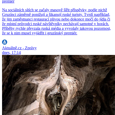
premiér
Na sociálních sítích se začaly masově šířit příspěvky, podle nichž
Gruzínci záměrně ponižují a šikanují ruské turisty. Tvrdí například,
že jim zaměstnanci restaurací plivou nebo dokonce močí do jídla či
že místní průvodci ruské návštěvníky nechávají samotné v horách.
Příběhy rychle převzala ruská média a vyvolaly takovou pozornost,
že se k nim musel vyjádřit i gruzínský premiér.
Aktuálně.cz - Zprávy
dnes, 17:14