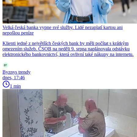
Velká česká banka vypne své služby. Lidé nezaplatí kartou ani
nepošlou peníze
Klienti jedné z největších českých bank by měli počítat s krátkým
omezením služeb. ČSOB na neděli 9. srpna naplánovala odstávku
elektronického bankovnictví, která ovlivní také nákupy na internetu.
Byznys trendy
dnes, 17:46
1 min