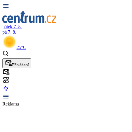
pátek 7. 8.
pá 7. 8.
25°C
Přihlášení
Reklama