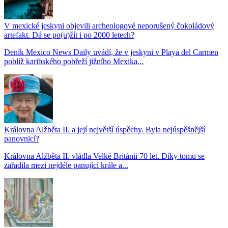
V mexické jeskyni objevili archeologové neporušený čokoládový
artefakt. Dá se po(u)žít i po 2000 letech?
Deník Mexico News Daily uvádí, že v jeskyni v Playa del Carmen
poblíž karibského pobřeží jižního Mexika...
Královna Alžběta II. a její největší úspěchy. Byla nejúspěšnější
panovnicí?
Královna Alžběta II. vládla Velké Británii 70 let. Díky tomu se
zařadila mezi nejdéle panující krále a...