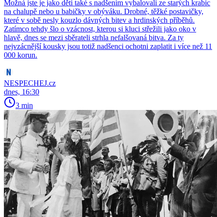
Možná jste je jako děti také s nadšením vybalovali ze starých krabic
na chalupě nebo u babičky v obýváku. Drobné, těžké postavičky,
které v sobě nesly kouzlo dávných bitev a hrdinských příběhů.
Zatímco tehdy šlo o vzácnost, kterou si kluci střežili jako oko v
hlavě, dnes se mezi sběrateli strhla nefalšovaná bitva. Za ty
nejvzácnější kousky jsou totiž nadšenci ochotni zaplatit i více než 11
000 korun.
NESPECHEJ.cz
dnes, 16:30
3 min