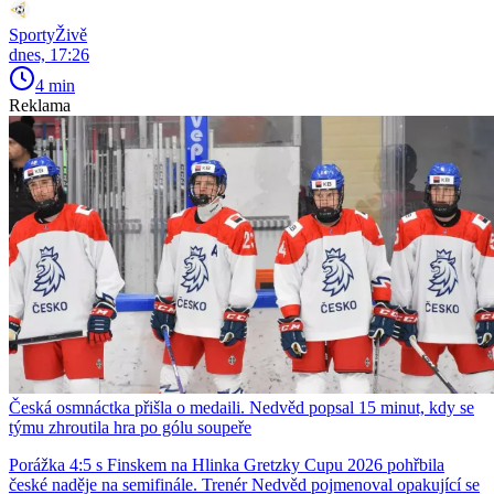
SportyŽivě
dnes, 17:26
4 min
Reklama
Česká osmnáctka přišla o medaili. Nedvěd popsal 15 minut, kdy se
týmu zhroutila hra po gólu soupeře
Porážka 4:5 s Finskem na Hlinka Gretzky Cupu 2026 pohřbila
české naděje na semifinále. Trenér Nedvěd pojmenoval opakující se