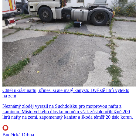
Chtěl ukrást naftu, přinesl si ale malý kanystr. Dvě stě litrů vyteklo
na zem
Neznámý zloděj vyrazil na Suchdolsku pro motorovou naftu z
kamionu. Místo velkého úlovku po něm však zůstalo přibližně 200
litrů nafty na zemi, zapomenutý kanistr a škoda téměř 20 tisíc korun.
Budějcká Drbna