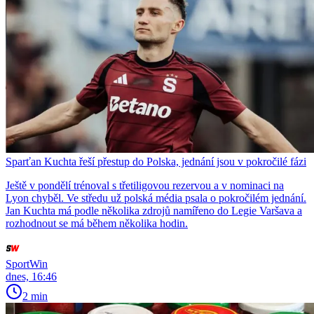
Sparťan Kuchta řeší přestup do Polska, jednání jsou v pokročilé fázi
Ještě v pondělí trénoval s třetiligovou rezervou a v nominaci na
Lyon chyběl. Ve středu už polská média psala o pokročilém jednání.
Jan Kuchta má podle několika zdrojů namířeno do Legie Varšava a
rozhodnout se má během několika hodin.
SportWin
dnes, 16:46
2 min