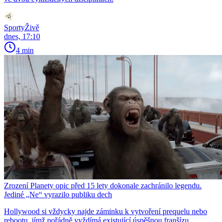
SportyŽivě
dnes, 17:10
4 min
Zrození Planety opic před 15 lety dokonale zachránilo legendu.
Jediné „Ne“ vyrazilo publiku dech
Hollywood si vždycky najde záminku k vytvoření prequelu nebo
rebootu, jímž pořádně vyždímá existující úspěšnou franšízu.