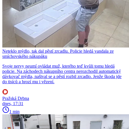
Neteklo mýdlo, tak dal pěstí zrcadlu. Policie hledá vandala ze
smíchovského nákupáku
Svoje nervy neumí ovládat muž, kterého teď kvůli tomu hledá
policie. Na záchodech nákupního centra nerozchodil automatický
dávkovač mýdla, naštval se a pěstí rozbil zrcadlo. Jenže škoda jde
do tisíců a hrozí mu i vězení.
Pražská Drbna
dnes, 17:31
1 min