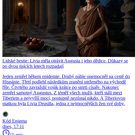
Lidské bestie: Livia měla otrávit Augusta i jeho dědice. Důkazy se
po dvou tisících letech rozpadají
Jeden zemřel během epidemie. Druhý náhle onemocněl na cestě do
Hispánie. Třetí podlehl následkům zranění utrženého na východě
říše. Čtvrtého zavraždil voják krátce po smrti císaře. Nakonec
zemřel samotný Augustus. Z téměř všech mužů, kteří stáli mezi
Tiberiem a nejvyšší mocí, postupně nezůstal nikdo. A Tiberiovou
matkou byla Livia Drusilla, jedna z nejmocnějších žen své doby.
Kód Enigma
dnes, 17:11
15 min