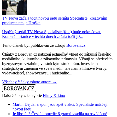
TV Nova začala točit novou řadu seriálu Specialisté, kreativním
producentem je Hruška
Úspěšný seriál TV Nova Specialisté (foto) bude pokračovat.
Komerční stanice v těchto dnech začala točit již...
Tento článek byl publikován ze zdrojů
Borovan.cz
Články z Borovan.cz nabízejí jedinečný vhled do zákulisí českého
mediálního, kulturního a zábavního průmyslu. Věnují se především
byznysovým vztahům, vlastnickým strukturám, investicím a
strategickým změnám ve světě médií, televizní a filmové tvorby,
vydavatelství, showbyznysu i hudebního...
Všechny články tohoto autora →
Další články z kategorie
Filmy & kino
Martin Dejdar a spol. jsou zpět v akci. Specialisté natáčejí
novou řadu
Je libo fet? Česká komedie 6 gramů vsadila na osvědčené