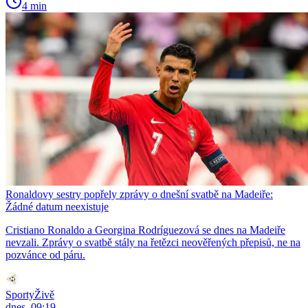
4 min
Ronaldovy sestry popřely zprávy o dnešní svatbě na Madeiře:
Žádné datum neexistuje
Cristiano Ronaldo a Georgina Rodríguezová se dnes na Madeiře
nevzali. Zprávy o svatbě stály na řetězci neověřených přepisů, ne na
pozvánce od páru.
SportyŽivě
dnes, 09:19