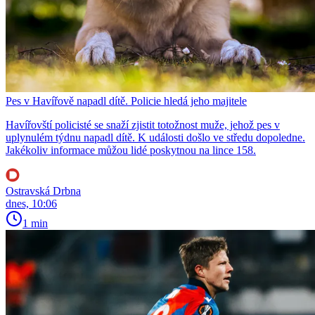
Pes v Havířově napadl dítě. Policie hledá jeho majitele
Havířovští policisté se snaží zjistit totožnost muže, jehož pes v
uplynulém týdnu napadl dítě. K události došlo ve středu dopoledne.
Jakékoliv informace můžou lidé poskytnou na lince 158.
Ostravská Drbna
dnes, 10:06
1 min