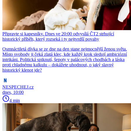
Připravte si kapesníky. Dnes ve 20:00 odvysílá ČT2 strhující
historický příběh, který rozseká i ty nejtvrdší povahy
Osmnáctiletá dívka se ze dne na den stane nejmocnější ženou světa.
Místo svobody ji čeká zlatá klec, kde každý krok sledují ambiciózní
intrikáni. Politická spiknutí, šepoty v palácových chodbách a láska
proti chladnému kalkulu – dokážete uhodnout, o jaký slavný
historický klenot jde?
NESPECHEJ.cz
dnes, 10:00
4 min