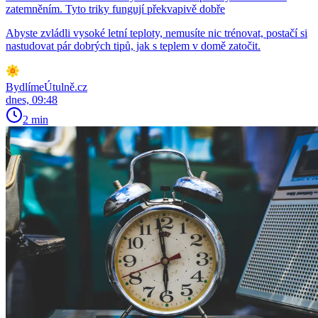
zatemněním. Tyto triky fungují překvapivě dobře
Abyste zvládli vysoké letní teploty, nemusíte nic trénovat, postačí si
nastudovat pár dobrých tipů, jak s teplem v domě zatočit.
BydlímeÚtulně.cz
dnes, 09:48
2 min