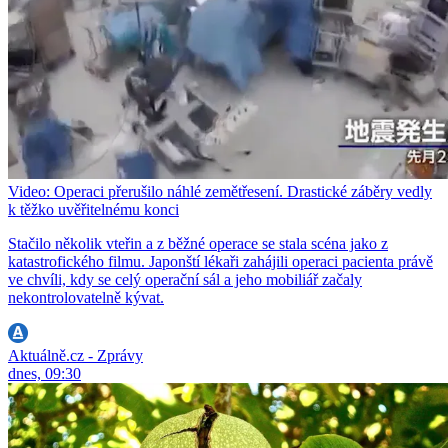
Video: Operaci přerušilo náhlé zemětřesení. Drastické záběry vedly
k těžko uvěřitelnému konci
Stačilo několik vteřin a z běžné operace se stala scéna jako z
katastrofického filmu. Japonští lékaři zahájili operaci pacienta právě
ve chvíli, kdy se celý operační sál a jeho mobiliář začaly
nekontrolovatelně kývat.
Aktuálně.cz - Zprávy
dnes, 09:30