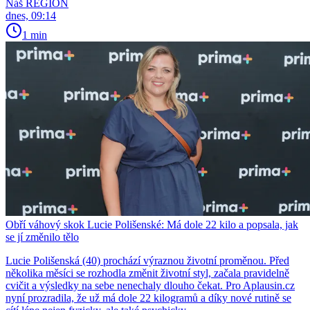
Náš REGION
dnes, 09:14
1 min
Obří váhový skok Lucie Polišenské: Má dole 22 kilo a popsala, jak
se jí změnilo tělo
Lucie Polišenská (40) prochází výraznou životní proměnou. Před
několika měsíci se rozhodla změnit životní styl, začala pravidelně
cvičit a výsledky na sebe nenechaly dlouho čekat. Pro Aplausin.cz
nyní prozradila, že už má dole 22 kilogramů a díky nové rutině se