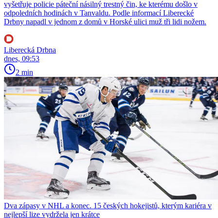
vyšetřuje policie páteční násilný trestný čin, ke kterému došlo v
odpoledních hodinách v Tanvaldu. Podle informací Liberecké
Drbny napadl v jednom z domů v Horské ulici muž tři lidi nožem.
Liberecká Drbna
dnes, 09:53
2 min
Dva zápasy v NHL a konec. 15 českých hokejistů, kterým kariéra v
nejlepší lize vydržela jen krátce