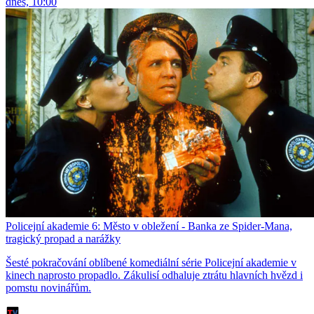
dnes, 10:00
Policejní akademie 6: Město v obležení - Banka ze Spider-Mana,
tragický propad a narážky
Šesté pokračování oblíbené komediální série Policejní akademie v
kinech naprosto propadlo. Zákulisí odhaluje ztrátu hlavních hvězd i
pomstu novinářům.