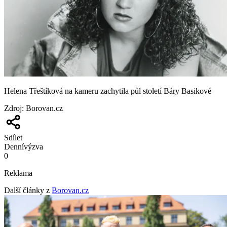
Helena Třeštíková na kameru zachytila půl století Báry Basikové
Zdroj
:
Borovan.cz
Sdílet
Denní
výzva
0
Reklama
Další články z
Borovan.cz