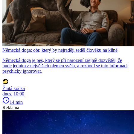
Německá doga: obr, který by nejraději seděl člověku na klíně
Německá doga je pes, který se při narození zřejmě dozvěděl, že
bude jedním z největších plemen světa, a rozhodl se tuto informaci
psychicky ignorovat.
Žlutá kočka
dnes, 10:00
14 min
Reklama