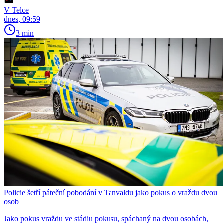
V Telce
dnes, 09:59
3 min
Policie šetří páteční pobodání v Tanvaldu jako pokus o vraždu dvou
osob
Jako pokus vraždu ve stádiu pokusu, spáchaný na dvou osobách,