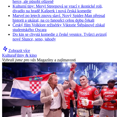
herce, ale působí ošizeně
Kulturní tipy: Meryl Streepová se vrací v ikonické roli,
divadlo na hradě Kašperk i nová česká komedie
Marvel po letech znovu slaví. Nový Spider-Man přepsal
historii a ukázal, na co fanoušci celou dobu čekali
Český film Volklore režisérky Viktorie Štěpánové získal
studentského Oscara
Do kin se chystá komedie z české vesnice. Tvůrci avizují
nové Slunce, seno, jahody
Zobrazit více
Kultura
Filmy & kino
Vybrali jsme pro vás
Magazíny a zajímavosti