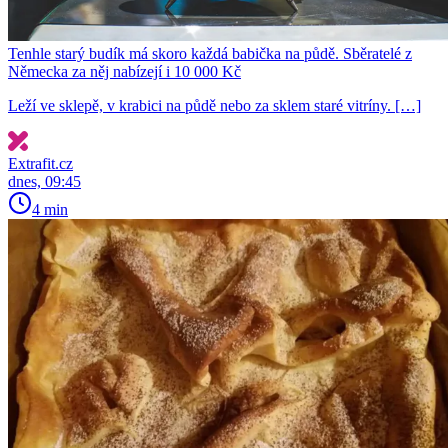
Tenhle starý budík má skoro každá babička na půdě. Sběratelé z
Německa za něj nabízejí i 10 000 Kč
Leží ve sklepě, v krabici na půdě nebo za sklem staré vitríny. […]
Extrafit.cz
dnes, 09:45
4 min