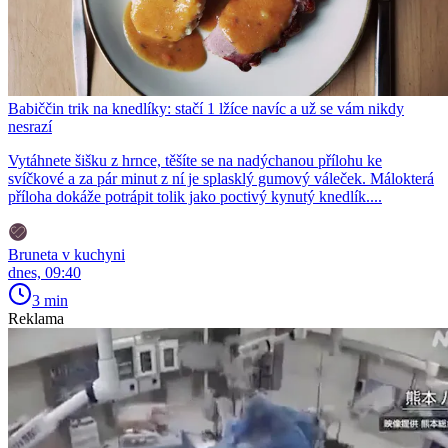
Babiččin trik na knedlíky: stačí 1 lžíce navíc a už se vám nikdy
nesrazí
Vytáhnete šišku z hrnce, těšíte se na nadýchanou přílohu ke
svíčkové a za pár minut z ní je splasklý gumový váleček. Málokterá
příloha dokáže potrápit tolik jako poctivý kynutý knedlík....
Bruneta v kuchyni
dnes, 09:40
3 min
Reklama