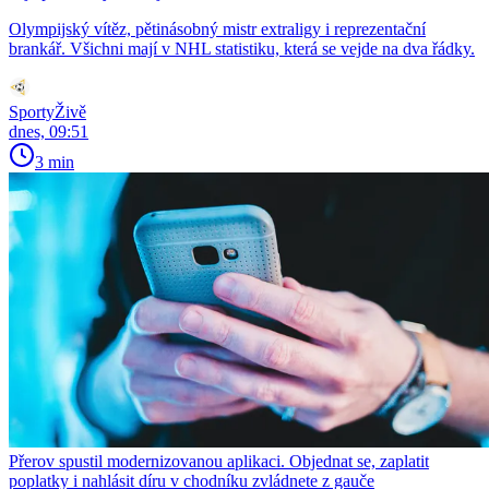
Olympijský vítěz, pětinásobný mistr extraligy i reprezentační
brankář. Všichni mají v NHL statistiku, která se vejde na dva řádky.
SportyŽivě
dnes, 09:51
3 min
Přerov spustil modernizovanou aplikaci. Objednat se, zaplatit
poplatky i nahlásit díru v chodníku zvládnete z gauče