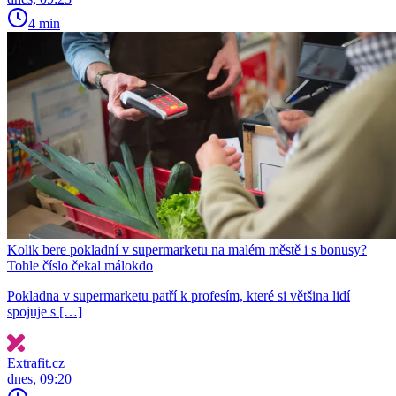
4 min
Kolik bere pokladní v supermarketu na malém městě i s bonusy?
Tohle číslo čekal málokdo
Pokladna v supermarketu patří k profesím, které si většina lidí
spojuje s […]
Extrafit.cz
dnes, 09:20