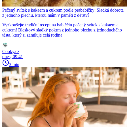
Pečený svítek s kakaem a cukrem podle prababičky: Sladká dobrota
z jednoho plechu, kterou mám v paměti z dětství
Vyzkoušejte tradiční recept na babiččin pečený svítek s kakaem a
cukrem! Bleskový sladký pokrm z jednoho plechu z jednoduchého
těsta, který si zamiluje celá rodina.
Cooky.cz
dnes, 09:41
3 min