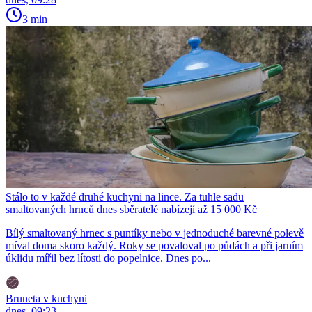
3 min
Stálo to v každé druhé kuchyni na lince. Za tuhle sadu
smaltovaných hrnců dnes sběratelé nabízejí až 15 000 Kč
Bílý smaltovaný hrnec s puntíky nebo v jednoduché barevné polevě
míval doma skoro každý. Roky se povaloval po půdách a při jarním
úklidu mířil bez lítosti do popelnice. Dnes po...
Bruneta v kuchyni
dnes, 09:23