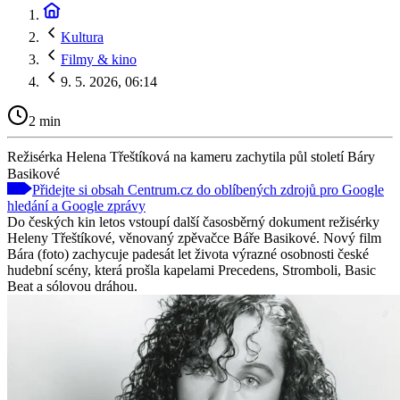
Kultura
Filmy & kino
9. 5. 2026, 06:14
2 min
Režisérka Helena Třeštíková na kameru zachytila půl století Báry
Basikové
Přidejte si obsah Centrum.cz do oblíbených zdrojů pro Google
hledání a Google zprávy
Do českých kin letos vstoupí další časosběrný dokument režisérky
Heleny Třeštíkové, věnovaný zpěvačce Báře Basikové. Nový film
Bára (foto) zachycuje padesát let života výrazné osobnosti české
hudební scény, která prošla kapelami Precedens, Stromboli, Basic
Beat a sólovou dráhou.