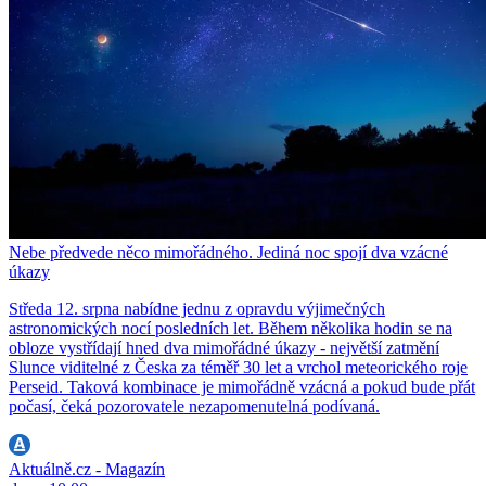
Nebe předvede něco mimořádného. Jediná noc spojí dva vzácné
úkazy
Středa 12. srpna nabídne jednu z opravdu výjimečných
astronomických nocí posledních let. Během několika hodin se na
obloze vystřídají hned dva mimořádné úkazy - největší zatmění
Slunce viditelné z Česka za téměř 30 let a vrchol meteorického roje
Perseid. Taková kombinace je mimořádně vzácná a pokud bude přát
počasí, čeká pozorovatele nezapomenutelná podívaná.
Aktuálně.cz - Magazín