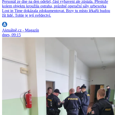
Personál ze dne na den odešel, část vybavení ale zůstala. Přestože
kolem objektu kroužila ostraha, prázdné operační sály urbexerka
Lost in Time dokázala zdokumentovat. Brzy tu místo lékařů budou
žít lidé. Tohle je její svědectví.
Aktuálně.cz - Magazín
dnes, 09:15