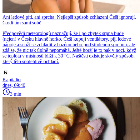
Ani ledové pití, ani sprcha: Nejlepší způsob zchlazení Češi ignorují,
škodí tím sami sobě
Předpovědi meteorologů naznačují, že i po zbytek srpna bude
(nejen) v Česku hlavně horko. Češi kupují ventilátory, pijí ledové
nápoje a snaží se zchladit v bazénu nebo pod studenou sprchou, ale
zdá se, že nic tak úplně nepomáhá. Ještě horší je to pak v noci, když
se teplota v místnosti blíží k 30 °C. Naštěstí existuje skvělý způsob,
který tělo spolehlivě ochladí.
Kapitalio
dnes, 09:40
3 min