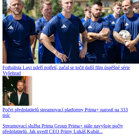
Fotbalista Lavi udeří potřetí, začal se točit další film úspěšné série
Vyšehrad
Počet předplatitelů streamovací platformy Prima+ narostl na 333
tisíc
Streamovací služba Prima Group Prima+ stále navyšuje počty
předplatitelů. Jak uvedl CEO Primy Lukáš Kubát...