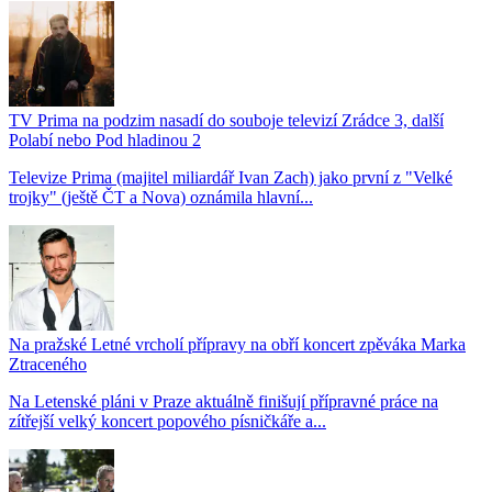
TV Prima na podzim nasadí do souboje televizí Zrádce 3, další
Polabí nebo Pod hladinou 2
Televize Prima (majitel miliardář Ivan Zach) jako první z "Velké
trojky" (ještě ČT a Nova) oznámila hlavní...
Na pražské Letné vrcholí přípravy na obří koncert zpěváka Marka
Ztraceného
Na Letenské pláni v Praze aktuálně finišují přípravné práce na
zítřejší velký koncert popového písničkáře a...