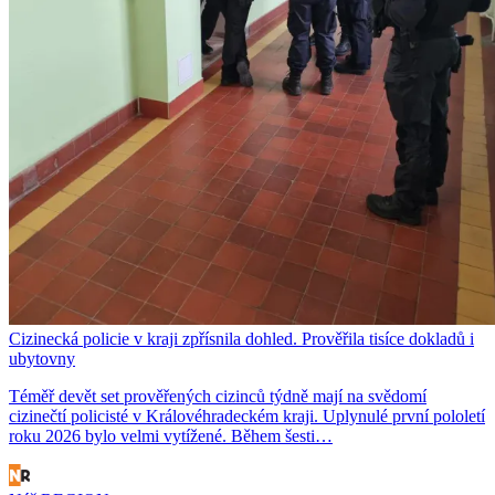
Cizinecká policie v kraji zpřísnila dohled. Prověřila tisíce dokladů i
ubytovny
Téměř devět set prověřených cizinců týdně mají na svědomí
cizinečtí policisté v Královéhradeckém kraji. Uplynulé první pololetí
roku 2026 bylo velmi vytížené. Během šesti…