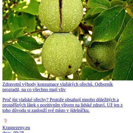
Zdravotní výhody konzumace vlašských ořechů. Odborník
prozradil, na co všechno mají vliv
Proč jíst vlašské ořechy? Protože obsahují mnoho důležitých a
prospěšných látek s pozitivním vlivem na lidské zdraví. Už jen z
toho důvodu si zaslouží své místo v jídelníčku.
Krasnezeny.eu
dnes, 09:28