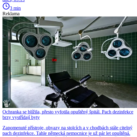
3 min
Reklama
Ochranka se blížila, přesto vyfotila opuštěný špitál. Pach dezinfekce
brzy vystřídají byty
Zapomenuté přístroje, obvazy na stolcích a v chodbách stále citelný
pach dezinfekce. Tahle německá nemocnice je už pár let opuštěná.