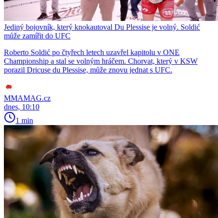
Jediný bojovník, který knokautoval Du Plessise je volný. Soldić
může zamířit do UFC
Roberto Soldić po čtyřech letech uzavřel kapitolu v ONE
Championship a stal se volným hráčem. Chorvat, který v KSW
porazil Dricuse du Plessise, může znovu jednat s UFC.
MMAMAG.cz
dnes, 10:10
1 min