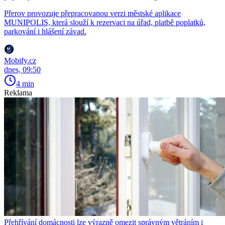
Přerov provozuje přepracovanou verzi městské aplikace
MUNIPOLIS, která slouží k rezervaci na úřad, platbě poplatků,
parkování i hlášení závad.
Mobify.cz
dnes, 09:50
4 min
Reklama
Přehřívání domácnosti lze výrazně omezit správným větráním i