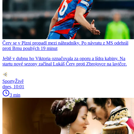
Červ se v Plzni propadl mezi náhradníky. Po návratu z MS odehrál
proti Brnu pouhých 19 minut
Ještě v dubnu ho Viktoria označovala za oporu a lídra kabiny. Na
startu nové sezony začínal Lukáš Červ proti Zbrojovce na lavičce.
SportyŽivě
dnes, 10:01
3 min