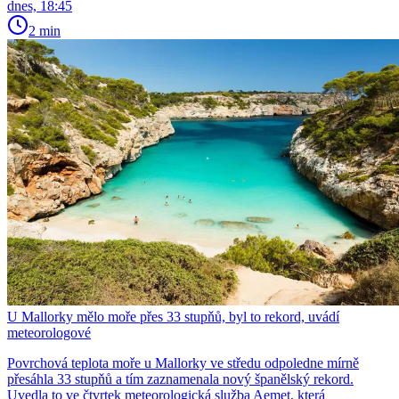
dnes, 18:45
2 min
U Mallorky mělo moře přes 33 stupňů, byl to rekord, uvádí
meteorologové
Povrchová teplota moře u Mallorky ve středu odpoledne mírně
přesáhla 33 stupňů a tím zaznamenala nový španělský rekord.
Uvedla to ve čtvrtek meteorologická služba Aemet, která