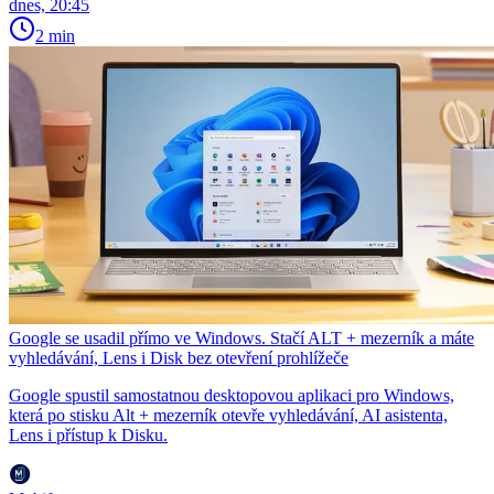
dnes, 20:45
2 min
Google se usadil přímo ve Windows. Stačí ALT + mezerník a máte
vyhledávání, Lens i Disk bez otevření prohlížeče
Google spustil samostatnou desktopovou aplikaci pro Windows,
která po stisku Alt + mezerník otevře vyhledávání, AI asistenta,
Lens i přístup k Disku.