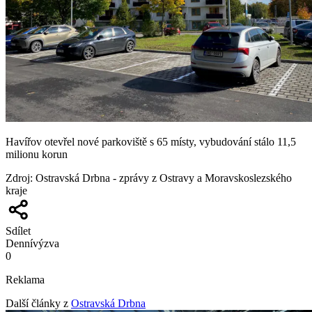
Havířov otevřel nové parkoviště s 65 místy, vybudování stálo 11,5
milionu korun
Zdroj
:
Ostravská Drbna - zprávy z Ostravy a Moravskoslezského
kraje
Sdílet
Denní
výzva
0
Reklama
Další články z
Ostravská Drbna