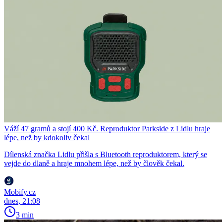
Váží 47 gramů a stojí 400 Kč. Reproduktor Parkside z Lidlu hraje
lépe, než by kdokoliv čekal
Dílenská značka Lidlu přišla s Bluetooth reproduktorem, který se
vejde do dlaně a hraje mnohem lépe, než by člověk čekal.
Mobify.cz
dnes, 21:08
3 min