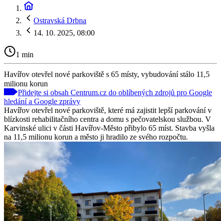
Ostravská Drbna
14. 10. 2025, 08:00
1 min
Havířov otevřel nové parkoviště s 65 místy, vybudování stálo 11,5
milionu korun
Přidejte si obsah Centrum.cz do oblíbených zdrojů pro Google
hledání a Google zprávy
Havířov otevřel nové parkoviště, které má zajistit lepší parkování v
blízkosti rehabilitačního centra a domu s pečovatelskou službou. V
Karvinské ulici v části Havířov-Město přibylo 65 míst. Stavba vyšla
na 11,5 milionu korun a město ji hradilo ze svého rozpočtu.