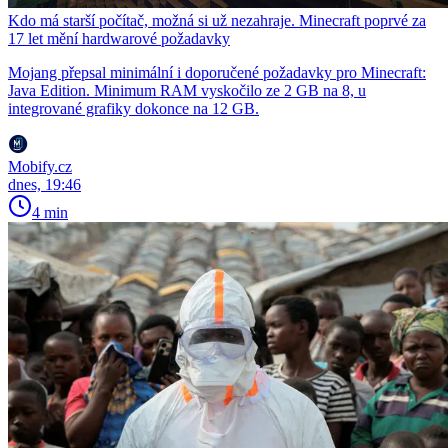
Kdo má starší počítač, možná si už nezahraje. Minecraft poprvé za
17 let mění hardwarové požadavky
Mojang přepsal minimální i doporučené požadavky pro Minecraft:
Java Edition. Minimum RAM vyskočilo ze 2 GB na 8, u
integrované grafiky dokonce na 12 GB.
Mobify.cz
dnes, 19:46
4 min