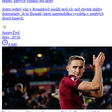
model, kterých vzniklo jen deset
Jeden jediný vůz v Ronaldově garáži stojí víc než zbytek sbírky
dohromady. Je to Bugatti, které automobilka vyrobila v pouhých
deseti kusech.
SportyŽivě
dnes, 20:16
4 min