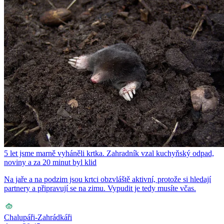
5 let jsme marně vyháněli krtka. Zahradník vzal kuchyňský odpad,
noviny a za 20 minut byl klid
Na jaře a na podzim jsou krtci obzvláště aktivní, protože si hledají
partnery a připravují se na zimu. Vypudit je tedy musíte včas.
Chalupáři-Zahrádkáři