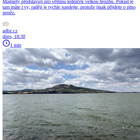
Magnety představují pro většinu ledniček velkou hrozbu. Pokud je
tam máte i vy, raději je rychle sundejte, protože jinak přijdete o plno
peněz.
adbz.cz
dnes, 18:30
1 min