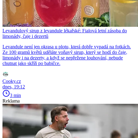
Levandulový sirup z levandule lékařské: Fialová letní zásoba do
limonády, čaje i dezertů
Levandule není jen okrasa u plotu, která dobře vypadá na fotkách.
Ze 100 gramů květů uděláte voňavý sirup, který se hodí do čaje,
limonády i na dezerty, a když se nepřežene louhování, nebude
chutnat jako skříň po babičce.
Cooky.cz
dnes, 19:12
3 min
Reklama