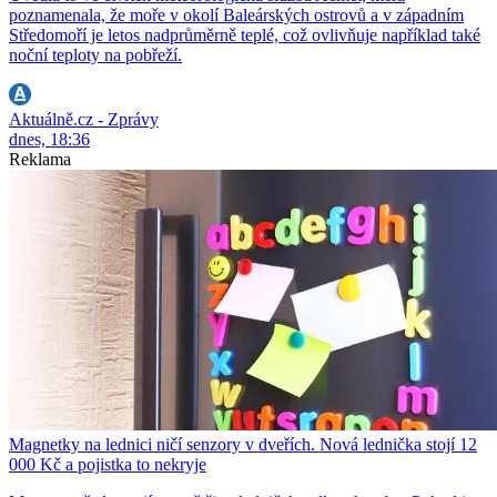
poznamenala, že moře v okolí Baleárských ostrovů a v západním
Středomoří je letos nadprůměrně teplé, což ovlivňuje například také
noční teploty na pobřeží.
Aktuálně.cz - Zprávy
dnes, 18:36
Reklama
Magnetky na lednici ničí senzory v dveřích. Nová lednička stojí 12
000 Kč a pojistka to nekryje