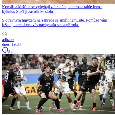
Komáři a klíšťata se vyhýbají zahradám, kde roste tahle levná
bylinka. Stačí ji zasadit ke stolu
S otravným hmyzem na zahradě se smířit nemusíte. Pomůže vám
řešení, které si pro vás nachystala sama příroda.
adbz.cz
dnes, 19:34
2 min