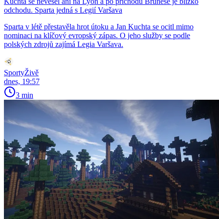
Kuchta se nevešel ani na Lyon a po příchodu Brunese je blízko
odchodu. Sparta jedná s Legií Varšava
Sparta v létě přestavěla hrot útoku a Jan Kuchta se ocitl mimo
nominaci na klíčový evropský zápas. O jeho služby se podle
polských zdrojů zajímá Legia Varšava.
SportyŽivě
dnes, 19:57
3 min