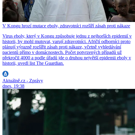
V Kongu hrozí mutace eboly, zdravotníci rozšíří zásah proti nákaze
Virus eboly, který v Kongu způsobuje jednu z nejhorších epidemií v
historii, by mohl mutovat, varují zdravotníci. Afričtí odborníci proto
plánují výrazně rozšířit zásah proti nákaze, včetně vyhledávání
pacientů přímo v domácnostech. Počet potvrzených případů už
překročil 4000 a podle úřadů jde o druhou největší epidemii eboly v
historii, uvedl list The Guardian.
Aktuálně.cz - Zprávy
dnes, 19:38