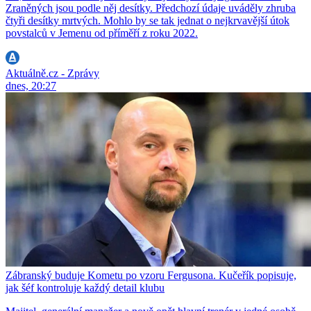
Zraněných jsou podle něj desítky. Předchozí údaje uváděly zhruba
čtyři desítky mrtvých. Mohlo by se tak jednat o nejkrvavější útok
povstalců v Jemenu od příměří z roku 2022.
Aktuálně.cz - Zprávy
dnes, 20:27
Zábranský buduje Kometu po vzoru Fergusona. Kučeřík popisuje,
jak šéf kontroluje každý detail klubu