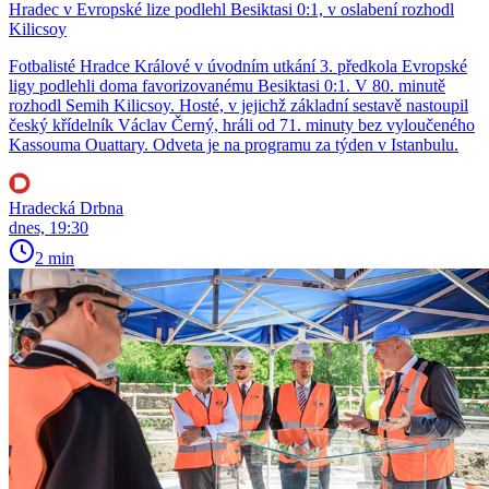
Hradec v Evropské lize podlehl Besiktasi 0:1, v oslabení rozhodl
Kilicsoy
Fotbalisté Hradce Králové v úvodním utkání 3. předkola Evropské
ligy podlehli doma favorizovanému Besiktasi 0:1. V 80. minutě
rozhodl Semih Kilicsoy. Hosté, v jejichž základní sestavě nastoupil
český křídelník Václav Černý, hráli od 71. minuty bez vyloučeného
Kassouma Ouattary. Odveta je na programu za týden v Istanbulu.
Hradecká Drbna
dnes, 19:30
2 min