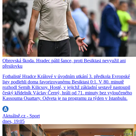
Obrovská škoda. Hradec pálil šance, proti Besiktasi nevyužil ani
přesilovku
Fotbalisté Hradce Králové v úvodním utkání 3. předkola Evropské
ligy podlehli doma favorizovanému Besiktasi 0:1. V 80. minutě
rozhodl Semih Kilicsoy. Hosté, v jejichž základní sestavě nastoupil
český křídelník Václav Černý, hráli od 71. minuty bez vyloučeného
Kassouma Ouattary. Odveta je na programu za týden v Istanbulu.
Aktuálně.cz - Sport
dnes, 19:05