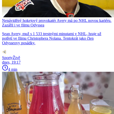
Nenáviděný hokejový provokatér Avery má po NHL novou kariéru.
Zazářil i ve filmu Odyssea
Sean Avery, muž s 1 533 trestnými minutami v NHL, hraje už
potřetí ve filmu Christophera Nolana. Tentokrát jako člen
Odysseovy posádky.
SportyŽivě
dnes, 19:17
4 min