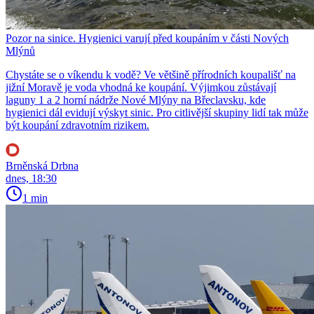
Pozor na sinice. Hygienici varují před koupáním v části Nových
Mlýnů
Chystáte se o víkendu k vodě? Ve většině přírodních koupališť na
jižní Moravě je voda vhodná ke koupání. Výjimkou zůstávají
laguny 1 a 2 horní nádrže Nové Mlýny na Břeclavsku, kde
hygienici dál evidují výskyt sinic. Pro citlivější skupiny lidí tak může
být koupání zdravotním rizikem.
Brněnská Drbna
dnes, 18:30
1 min