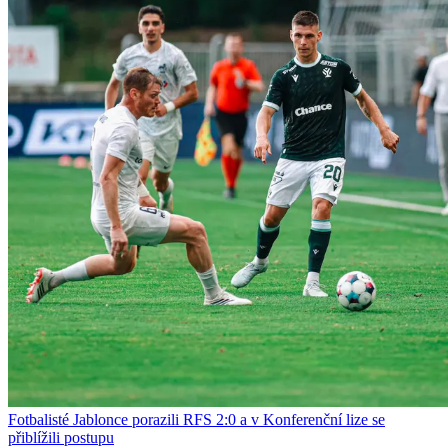
Fotbalisté Jablonce porazili RFS 2:0 a v Konferenční lize se
přiblížili postupu