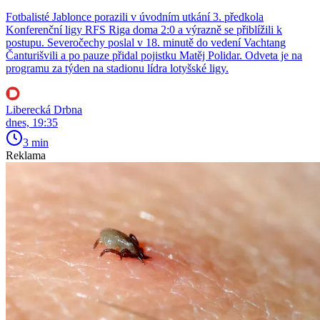
Fotbalisté Jablonce porazili v úvodním utkání 3. předkola
Konferenční ligy RFS Riga doma 2:0 a výrazně se přiblížili k
postupu. Severočechy poslal v 18. minutě do vedení Vachtang
Čanturišvili a po pauze přidal pojistku Matěj Polidar. Odveta je na
programu za týden na stadionu lídra lotyšské ligy.
Liberecká Drbna
dnes, 19:35
3 min
Reklama