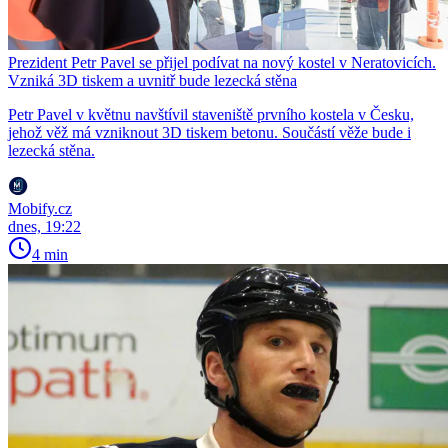
Prezident Petr Pavel se přijel podívat na nový kostel v Neratovicích.
Vzniká 3D tiskem a uvnitř bude lezecká stěna
Petr Pavel v květnu navštívil staveniště prvního kostela v Česku,
jehož věž má vzniknout 3D tiskem betonu. Součástí věže bude i
lezecká stěna.
Mobify.cz
dnes, 19:22
4 min