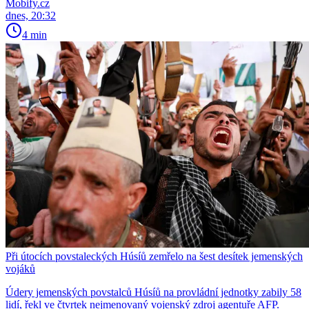
Mobify.cz
dnes, 20:32
4 min
Při útocích povstaleckých Húsíů zemřelo na šest desítek jemenských
vojáků
Údery jemenských povstalců Húsíů na provládní jednotky zabily 58
lidí, řekl ve čtvrtek nejmenovaný vojenský zdroj agentuře AFP.