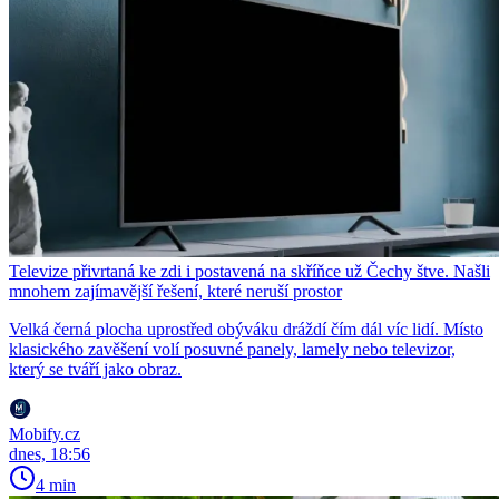
Televize přivrtaná ke zdi i postavená na skříňce už Čechy štve. Našli
mnohem zajímavější řešení, které neruší prostor
Velká černá plocha uprostřed obýváku dráždí čím dál víc lidí. Místo
klasického zavěšení volí posuvné panely, lamely nebo televizor,
který se tváří jako obraz.
Mobify.cz
dnes, 18:56
4 min