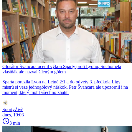
Glosátor Švancara ocenil výkon Sparty proti Lyonu, Suchomela
vlastňák ale nazval šíleným gólem
Sparta porazila Lyon na Letné 2:1 a do odvety 3. předkola Ligy
mistrů si veze jednogólový náskok. Petr Švancara ale upozornil i na
moment, který mohl všechno zhatit.
SportyŽivě
dnes, 19:03
3 min