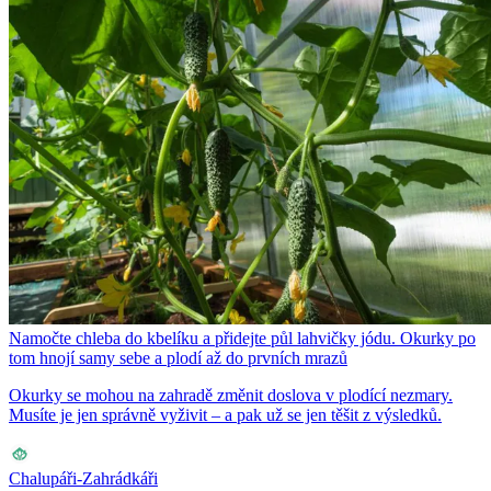
Namočte chleba do kbelíku a přidejte půl lahvičky jódu. Okurky po
tom hnojí samy sebe a plodí až do prvních mrazů
Okurky se mohou na zahradě změnit doslova v plodící nezmary.
Musíte je jen správně vyživit – a pak už se jen těšit z výsledků.
Chalupáři-Zahrádkáři