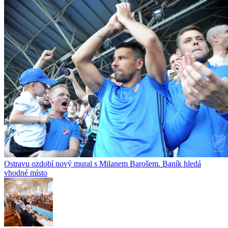
Ostravu ozdobí nový mural s Milanem Barošem. Baník hledá
vhodné místo