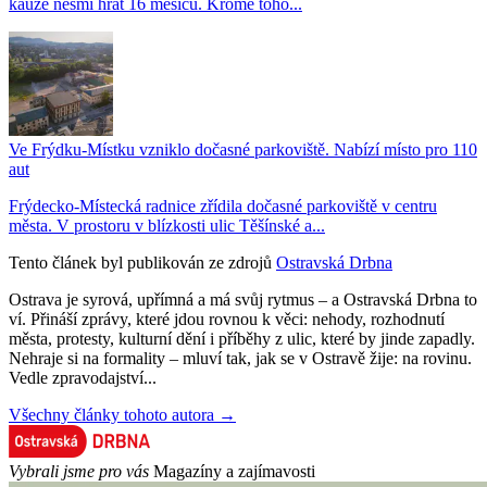
kauze nesmí hrát 16 měsíců. Kromě toho...
Ve Frýdku-Místku vzniklo dočasné parkoviště. Nabízí místo pro 110
aut
Frýdecko-Místecká radnice zřídila dočasné parkoviště v centru
města. V prostoru v blízkosti ulic Těšínské a...
Tento článek byl publikován ze zdrojů
Ostravská Drbna
Ostrava je syrová, upřímná a má svůj rytmus – a Ostravská Drbna to
ví. Přináší zprávy, které jdou rovnou k věci: nehody, rozhodnutí
města, protesty, kulturní dění i příběhy z ulic, které by jinde zapadly.
Nehraje si na formality – mluví tak, jak se v Ostravě žije: na rovinu.
Vedle zpravodajství...
Všechny články tohoto autora →
Vybrali jsme pro vás
Magazíny a zajímavosti