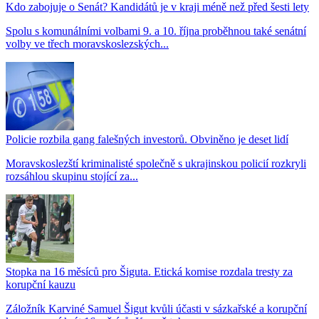
Kdo zabojuje o Senát? Kandidátů je v kraji méně než před šesti lety
Spolu s komunálními volbami 9. a 10. října proběhnou také senátní
volby ve třech moravskoslezských...
Policie rozbila gang falešných investorů. Obviněno je deset lidí
Moravskoslezští kriminalisté společně s ukrajinskou policií rozkryli
rozsáhlou skupinu stojící za...
Stopka na 16 měsíců pro Šiguta. Etická komise rozdala tresty za
korupční kauzu
Záložník Karviné Samuel Šigut kvůli účasti v sázkařské a korupční