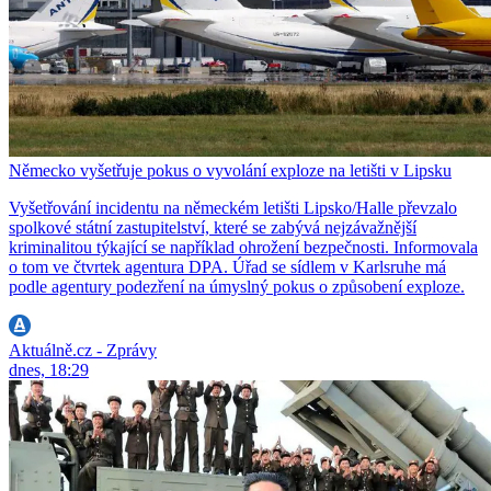
Německo vyšetřuje pokus o vyvolání exploze na letišti v Lipsku
Vyšetřování incidentu na německém letišti Lipsko/Halle převzalo
spolkové státní zastupitelství, které se zabývá nejzávažnější
kriminalitou týkající se například ohrožení bezpečnosti. Informovala
o tom ve čtvrtek agentura DPA. Úřad se sídlem v Karlsruhe má
podle agentury podezření na úmyslný pokus o způsobení exploze.
Aktuálně.cz - Zprávy
dnes, 18:29