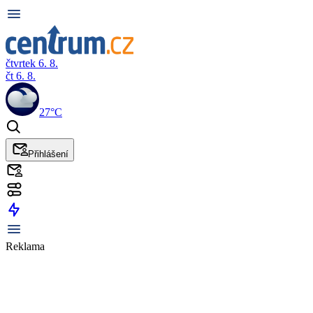
čtvrtek 6. 8.
čt 6. 8.
27°C
Přihlášení
Reklama