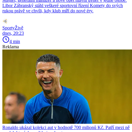
Majitel, generální manažer a nově opět hlavní trenér v jedné osobě.
Libor Zábranský stáhl veškeré sportovní řízení Komety do svých
rukou právě ve chvíli, kdy klub míří do nové éry.
SportyŽivě
dnes, 20:23
4 min
Reklama
Ronaldo ukázal kolekci aut v hodnotě 700 milionů Kč. Patří mezi ně