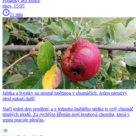
Pohádky bez konce
dnes, 15:05
11 min
Jablka a švestky na stromě hnědnou v chumáčích. Jeden plesnivý
plod nakazí další
Stačí jeden den prodlení, a z jednoho hnědého jablka je celý chumáč
shnilých plodů. Za rychlým šířením stojí houbová choroba, která v
srpnu pracuje přesčas.