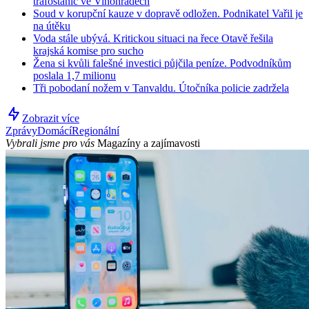
trafostanic ve Vinohradech
Soud v korupční kauze v dopravě odložen. Podnikatel Vařil je
na útěku
Voda stále ubývá. Kritickou situaci na řece Otavě řešila
krajská komise pro sucho
Žena si kvůli falešné investici půjčila peníze. Podvodníkům
poslala 1,7 milionu
Tři pobodaní nožem v Tanvaldu. Útočníka policie zadržela
Zobrazit více
Zprávy
Domácí
Regionální
Vybrali jsme pro vás
Magazíny a zajímavosti