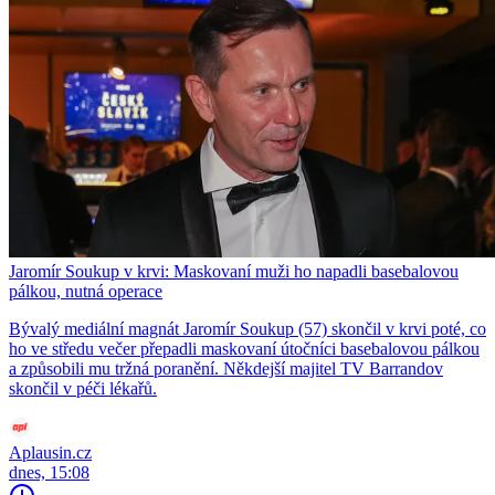
Jaromír Soukup v krvi: Maskovaní muži ho napadli basebalovou
pálkou, nutná operace
Bývalý mediální magnát Jaromír Soukup (57) skončil v krvi poté, co
ho ve středu večer přepadli maskovaní útočníci basebalovou pálkou
a způsobili mu tržná poranění. Někdejší majitel TV Barrandov
skončil v péči lékařů.
Aplausin.cz
dnes, 15:08