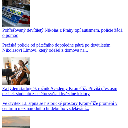
Pohřešovaný devítiletý Nikolas z Prahy trpí autismem, policie žádá
o pomoc
Pražská policie od pátečního dopoledne pátrá po devítiletém
Nikolasovi Límovi, který odešel z domova na...
Za týden startuje 9. ročník Academy Kroměříž. Přivítá přes osm
desítek studentů z celého světa i hvězdné lektory
Ve čtvrtek 13. srpna se historické prostory Kroměříže promění v
centrum mezinárodního hudebního vzdělávání...