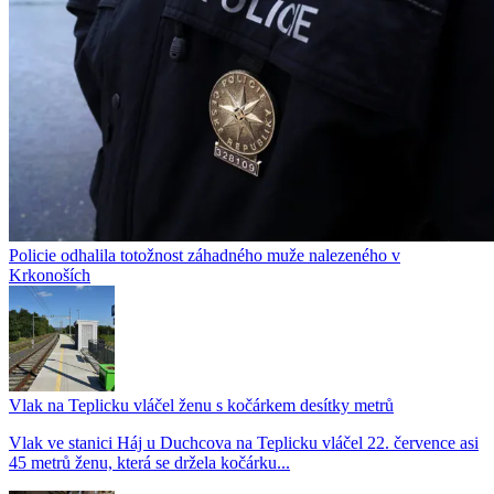
Policie odhalila totožnost záhadného muže nalezeného v
Krkonoších
Vlak na Teplicku vláčel ženu s kočárkem desítky metrů
Vlak ve stanici Háj u Duchcova na Teplicku vláčel 22. července asi
45 metrů ženu, která se držela kočárku...