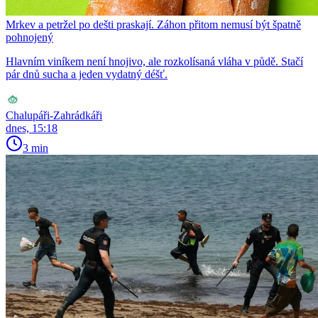
Mrkev a petržel po dešti praskají. Záhon přitom nemusí být špatně
pohnojený
Hlavním viníkem není hnojivo, ale rozkolísaná vláha v půdě. Stačí
pár dnů sucha a jeden vydatný déšť.
Chalupáři-Zahrádkáři
dnes, 15:18
3 min