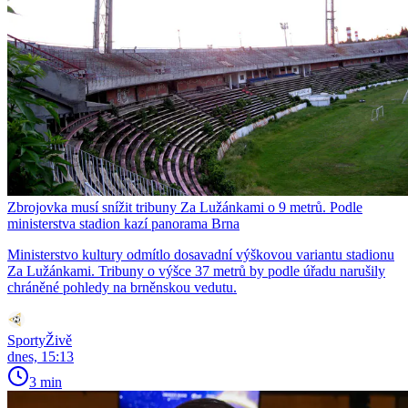
Zbrojovka musí snížit tribuny Za Lužánkami o 9 metrů. Podle
ministerstva stadion kazí panorama Brna
Ministerstvo kultury odmítlo dosavadní výškovou variantu stadionu
Za Lužánkami. Tribuny o výšce 37 metrů by podle úřadu narušily
chráněné pohledy na brněnskou vedutu.
SportyŽivě
dnes, 15:13
3 min