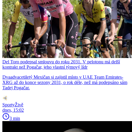
Del Toro podepsal smlouvu do roku 2031. V pelotonu má delší
kontrakt než Pogačar, jeho vlastní týmový lídr
Dvaadvacetiletý Mexičan si zajistil místo v UAE Team Emirates-
XRG až do konce sezony 2031, o rok déle, než má podepsáno sám
Tadej Pogačar.
SportyŽivě
dnes, 15:02
3 min