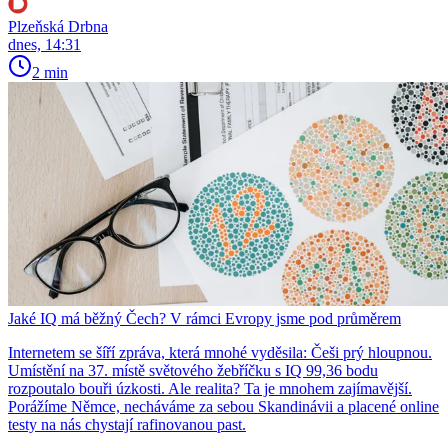
Plzeňská Drbna
dnes, 14:31
2 min
Jaké IQ má běžný Čech? V rámci Evropy jsme pod průměrem
Internetem se šíří zpráva, která mnohé vyděsila: Češi prý hloupnou.
Umístění na 37. místě světového žebříčku s IQ 99,36 bodu
rozpoutalo bouři úzkosti. Ale realita? Ta je mnohem zajímavější.
Porážíme Němce, necháváme za sebou Skandinávii a placené online
testy na nás chystají rafinovanou past.