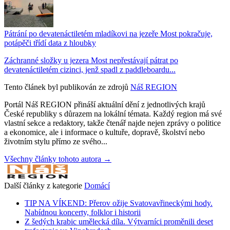
Pátrání po devatenáctiletém mladíkovi na jezeře Most pokračuje,
potápěči třídí data z hloubky
Záchranné složky u jezera Most nepřestávají pátrat po
devatenáctiletém cizinci, jenž spadl z paddleboardu...
Tento článek byl publikován ze zdrojů
Náš REGION
Portál Náš REGION přináší aktuální dění z jednotlivých krajů
České republiky s důrazem na lokální témata. Každý region má své
vlastní sekce a redaktory, takže čtenář najde nejen zprávy o politice
a ekonomice, ale i informace o kultuře, dopravě, školství nebo
životním stylu přímo ze svého...
Všechny články tohoto autora →
Další články z kategorie
Domácí
TIP NA VÍKEND: Přerov ožije Svatovavřineckými hody.
Nabídnou koncerty, folklor i historii
Z šedých krabic umělecká díla. Výtvarníci proměnili deset