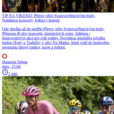
TIP NA VÍKEND: Přerov ožije Svatovavřineckými hody.
Nabídnou koncerty, folklor i historii
Ode dneška až do neděle Přerov ožije Svatovavřineckými hody.
Přinesou tři dny koncertů, historických oslav, folkloru i
doprovodných akcí pro celé rodiny. Novinkou letošního ročníku
budou Hody u Trafačky v ulici Na Marku, které vrátí do hodového
programu lidové tradice, kroje a folklor.
Hanácká Drbna
dnes, 15:04
1 min