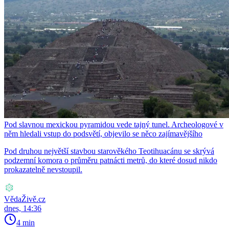
Pod slavnou mexickou pyramidou vede tajný tunel. Archeologové v
něm hledali vstup do podsvětí, objevilo se něco zajímavějšího
Pod druhou největší stavbou starověkého Teotihuacánu se skrývá
podzemní komora o průměru patnácti metrů, do které dosud nikdo
prokazatelně nevstoupil.
VědaŽivě.cz
dnes, 14:36
4 min