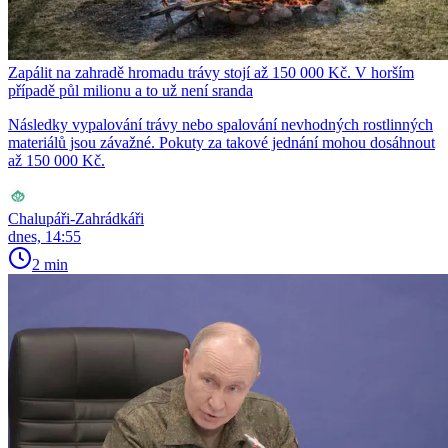
Zapálit na zahradě hromadu trávy stojí až 150 000 Kč. V horším
případě půl milionu a to už není sranda
Následky vypalování trávy nebo spalování nevhodných rostlinných
materiálů jsou závažné. Pokuty za takové jednání mohou dosáhnout
až 150 000 Kč.
Chalupáři-Zahrádkáři
dnes, 14:55
2 min