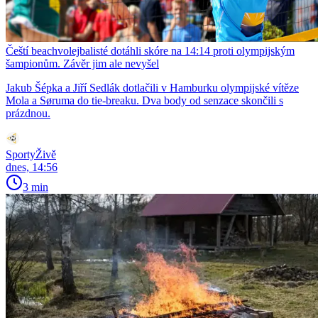
Čeští beachvolejbalisté dotáhli skóre na 14:14 proti olympijským
šampionům. Závěr jim ale nevyšel
Jakub Šépka a Jiří Sedlák dotlačili v Hamburku olympijské vítěze
Mola a Søruma do tie-breaku. Dva body od senzace skončili s
prázdnou.
SportyŽivě
dnes, 14:56
3 min