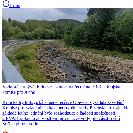
1 min
Voda stále ubývá. Kritickou situaci na řece Otavě řešila krajská
komise pro sucho
Kritická hydrologická situace na řece Otavě si vyžádala zasedání
Komise pro zvládání sucha a nedostatku vody Plzeňského kraje. Na
základě jejího jednání bylo rozhodnuto o žádosti společnosti
ČEVAK pokračovat v odběru povrchové vody pro zásobování
Sušice pitnou vodou.