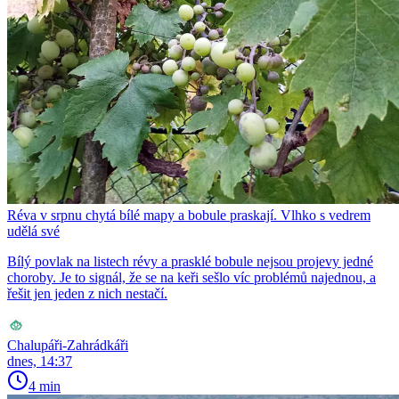
Réva v srpnu chytá bílé mapy a bobule praskají. Vlhko s vedrem
udělá své
Bílý povlak na listech révy a prasklé bobule nejsou projevy jedné
choroby. Je to signál, že se na keři sešlo víc problémů najednou, a
řešit jen jeden z nich nestačí.
Chalupáři-Zahrádkáři
dnes, 14:37
4 min