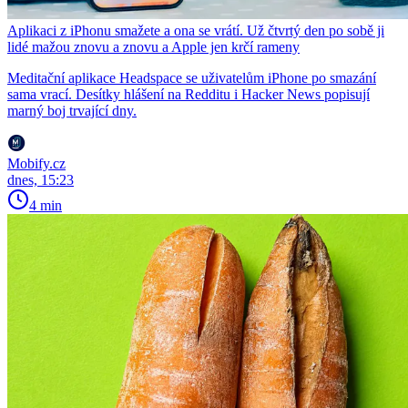
Aplikaci z iPhonu smažete a ona se vrátí. Už čtvrtý den po sobě ji
lidé mažou znovu a znovu a Apple jen krčí rameny
Meditační aplikace Headspace se uživatelům iPhone po smazání
sama vrací. Desítky hlášení na Redditu i Hacker News popisují
marný boj trvající dny.
Mobify.cz
dnes, 15:23
4 min