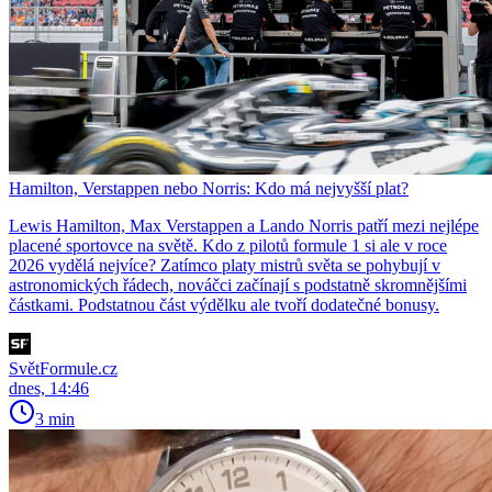
Hamilton, Verstappen nebo Norris: Kdo má nejvyšší plat?
Lewis Hamilton, Max Verstappen a Lando Norris patří mezi nejlépe
placené sportovce na světě. Kdo z pilotů formule 1 si ale v roce
2026 vydělá nejvíce? Zatímco platy mistrů světa se pohybují v
astronomických řádech, nováčci začínají s podstatně skromnějšími
částkami. Podstatnou část výdělku ale tvoří dodatečné bonusy.
SvětFormule.cz
dnes, 14:46
3 min