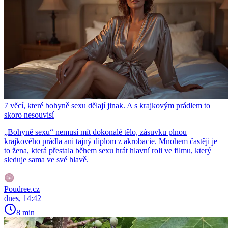
7 věcí, které bohyně sexu dělají jinak. A s krajkovým prádlem to
skoro nesouvisí
„Bohyně sexu“ nemusí mít dokonalé tělo, zásuvku plnou
krajkového prádla ani tajný diplom z akrobacie. Mnohem častěji je
to žena, která přestala během sexu hrát hlavní roli ve filmu, který
sleduje sama ve své hlavě.
Poudree.cz
dnes, 14:42
8 min