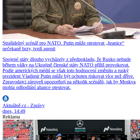
Strašidelný scénář pro NATO. Putin může otestovat „hranice“
nečekaně brzy, tvrdí agenti
Spojené státy dlouho vycházely z předpokladu, že Rusko nebude
během války na Ukrajině členské státy NATO příliš provokovat.
Podle amerických médií se však toto hodnocení změnilo a ruský
prezident Vladimir Putin může být ochoten riskovat více než dříve.
Zpravodajci zároveň upozorňují na několik scénářů, jak by Moskva
mohla odhodlání aliance otestovat.
Aktuálně.cz - Zprávy
dnes, 14:49
Reklama