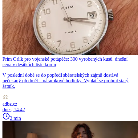
Prim Orlík pro vojenské potápěče: 300 vyrobených kusů, dnešní
cena v desítkách tisíc korun
V poslední době se do popředí sběratelských zájmů dostává
nečekaný předmět – náramkové hodinky. Vyplatí se probrat starý
šatník.
adbz.cz
dnes, 14:42
2 min