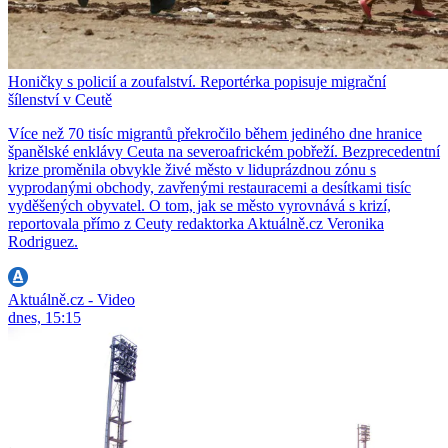
Honičky s policií a zoufalství. Reportérka popisuje migrační
šílenství v Ceutě
Více než 70 tisíc migrantů překročilo během jediného dne hranice
španělské enklávy Ceuta na severoafrickém pobřeží. Bezprecedentní
krize proměnila obvykle živé město v liduprázdnou zónu s
vyprodanými obchody, zavřenými restauracemi a desítkami tisíc
vyděšených obyvatel. O tom, jak se město vyrovnává s krizí,
reportovala přímo z Ceuty redaktorka Aktuálně.cz Veronika
Rodriguez.
Aktuálně.cz - Video
dnes, 15:15