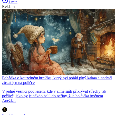
1 min
Reklama
Pohádka o kouzelném hrníčku, který byl pořád plný kakaa a nechtěl
zůstat jen na poličce
V jedné vesnici pod lesem, kde v zimě sníh přikrýval střechy tak
pečlivě, jako by je někdo balil do peřiny, žila holčička jménem
Anežka.