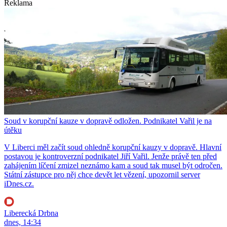
Reklama
Soud v korupční kauze v dopravě odložen. Podnikatel Vařil je na
útěku
V Liberci měl začít soud ohledně korupční kauzy v dopravě. Hlavní
postavou je kontroverzní podnikatel Jiří Vařil. Jenže právě ten před
zahájením líčení zmizel neznámo kam a soud tak musel být odročen.
Státní zástupce pro něj chce devět let vězení, upozornil server
iDnes.cz.
Liberecká Drbna
dnes, 14:34