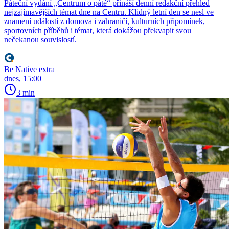
Páteční vydání „Centrum o páté“ přináší denní redakční přehled
nejzajímavějších témat dne na Centru. Klidný letní den se nesl ve
znamení událostí z domova i zahraničí, kulturních připomínek,
sportovních příběhů i témat, která dokážou překvapit svou
nečekanou souvislostí.
Be Native extra
dnes, 15:00
3 min