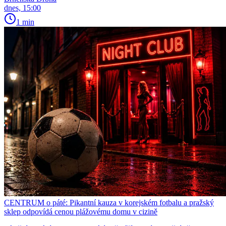
dnes, 15:00
1 min
CENTRUM o páté: Pikantní kauza v korejském fotbalu a pražský
sklep odpovídá cenou plážovému domu v cizině