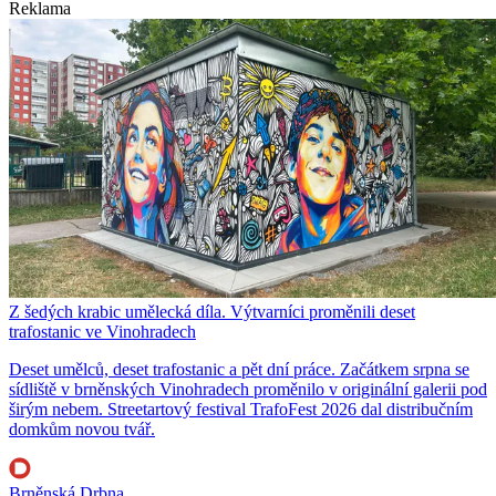
Reklama
Z šedých krabic umělecká díla. Výtvarníci proměnili deset
trafostanic ve Vinohradech
Deset umělců, deset trafostanic a pět dní práce. Začátkem srpna se
sídliště v brněnských Vinohradech proměnilo v originální galerii pod
širým nebem. Streetartový festival TrafoFest 2026 dal distribučním
domkům novou tvář.
Brněnská Drbna