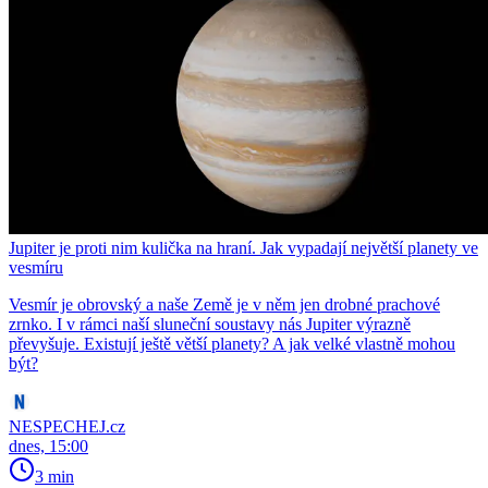
Jupiter je proti nim kulička na hraní. Jak vypadají největší planety ve
vesmíru
Vesmír je obrovský a naše Země je v něm jen drobné prachové
zrnko. I v rámci naší sluneční soustavy nás Jupiter výrazně
převyšuje. Existují ještě větší planety? A jak velké vlastně mohou
být?
NESPECHEJ.cz
dnes, 15:00
3 min