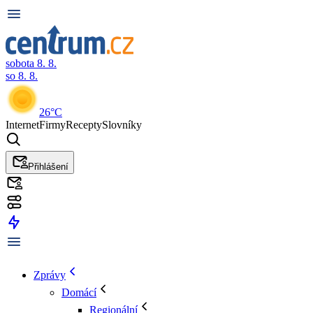
sobota 8. 8.
so 8. 8.
26°C
Internet
Firmy
Recepty
Slovníky
Přihlášení
Zprávy
Domácí
Regionální