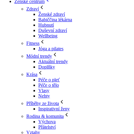
Ženské centrum
Zdraví
Ženské zdraví
Babiččina lékárna
Hubnutí
Duševní zdraví
Wellbeing
Fitness
Jóga a pilates
Módní trendy
Aktuální trendy
Doplňky
Krása
Péče o pleť
Péče o tělo
Vlasy
Nehty
Příběhy ze života
Inspirativní ženy
Rodina & komunita
Výchova
Přátelství
Vztahy