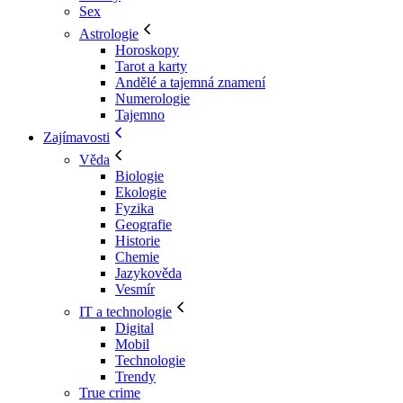
Sex
Astrologie
Horoskopy
Tarot a karty
Andělé a tajemná znamení
Numerologie
Tajemno
Zajímavosti
Věda
Biologie
Ekologie
Fyzika
Geografie
Historie
Chemie
Jazykověda
Vesmír
IT a technologie
Digital
Mobil
Technologie
Trendy
True crime