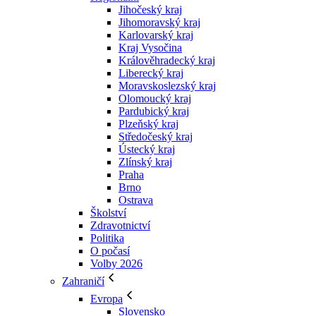
Jihočeský kraj
Jihomoravský kraj
Karlovarský kraj
Kraj Vysočina
Králověhradecký kraj
Liberecký kraj
Moravskoslezský kraj
Olomoucký kraj
Pardubický kraj
Plzeňský kraj
Středočeský kraj
Ústecký kraj
Zlínský kraj
Praha
Brno
Ostrava
Školství
Zdravotnictví
Politika
O počasí
Volby 2026
Zahraničí
Evropa
Slovensko