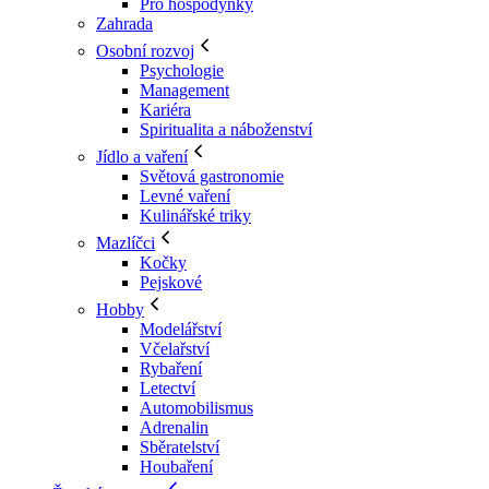
Pro hospodyňky
Zahrada
Osobní rozvoj
Psychologie
Management
Kariéra
Spiritualita a náboženství
Jídlo a vaření
Světová gastronomie
Levné vaření
Kulinářské triky
Mazlíčci
Kočky
Pejskové
Hobby
Modelářství
Včelařství
Rybaření
Letectví
Automobilismus
Adrenalin
Sběratelství
Houbaření