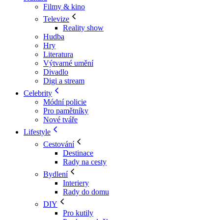
Filmy & kino
Televize
Reality show
Hudba
Hry
Literatura
Výtvarné umění
Divadlo
Digi a stream
Celebrity
Módní policie
Pro pamětníky
Nové tváře
Lifestyle
Cestování
Destinace
Rady na cesty
Bydlení
Interiery
Rady do domu
DIY
Pro kutily