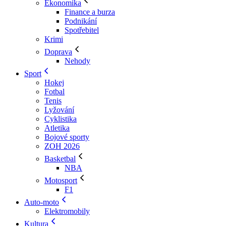
Ekonomika
Finance a burza
Podnikání
Spotřebitel
Krimi
Doprava
Nehody
Sport
Hokej
Fotbal
Tenis
Lyžování
Cyklistika
Atletika
Bojové sporty
ZOH 2026
Basketbal
NBA
Motosport
F1
Auto-moto
Elektromobily
Kultura