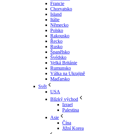
Francie
Chorvatsko
Island
Itálie
Německo
Polsko
Rakousko
Řecko
Rusko
Španělsko
Švédsko
Velká Británie
Rumunsko
Válka na Ukrajině
Maďarsko
Svět
USA
Blízký východ
Izrael
Palestina
Asie
Čína
Jižní Korea