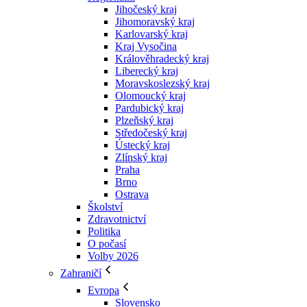
Jihočeský kraj
Jihomoravský kraj
Karlovarský kraj
Kraj Vysočina
Králověhradecký kraj
Liberecký kraj
Moravskoslezský kraj
Olomoucký kraj
Pardubický kraj
Plzeňský kraj
Středočeský kraj
Ústecký kraj
Zlínský kraj
Praha
Brno
Ostrava
Školství
Zdravotnictví
Politika
O počasí
Volby 2026
Zahraničí
Evropa
Slovensko