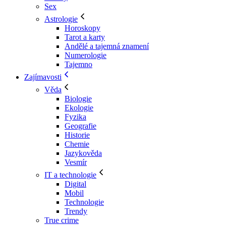
Sex
Astrologie
Horoskopy
Tarot a karty
Andělé a tajemná znamení
Numerologie
Tajemno
Zajímavosti
Věda
Biologie
Ekologie
Fyzika
Geografie
Historie
Chemie
Jazykověda
Vesmír
IT a technologie
Digital
Mobil
Technologie
Trendy
True crime