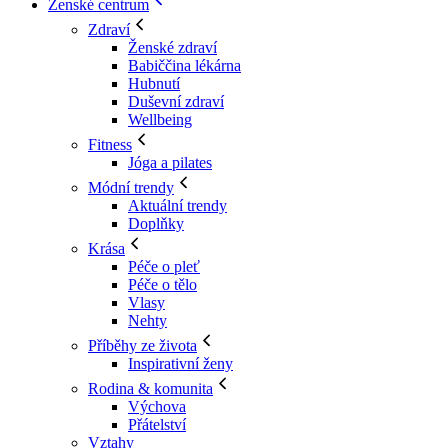
Ženské centrum
Zdraví
Ženské zdraví
Babiččina lékárna
Hubnutí
Duševní zdraví
Wellbeing
Fitness
Jóga a pilates
Módní trendy
Aktuální trendy
Doplňky
Krása
Péče o pleť
Péče o tělo
Vlasy
Nehty
Příběhy ze života
Inspirativní ženy
Rodina & komunita
Výchova
Přátelství
Vztahy