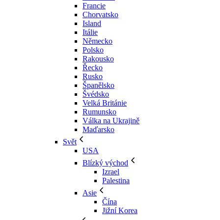
Francie
Chorvatsko
Island
Itálie
Německo
Polsko
Rakousko
Řecko
Rusko
Španělsko
Švédsko
Velká Británie
Rumunsko
Válka na Ukrajině
Maďarsko
Svět
USA
Blízký východ
Izrael
Palestina
Asie
Čína
Jižní Korea