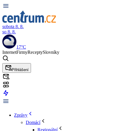
sobota 8. 8.
so 8. 8.
17°C
Internet
Firmy
Recepty
Slovníky
Přihlášení
Zprávy
Domácí
Regionální