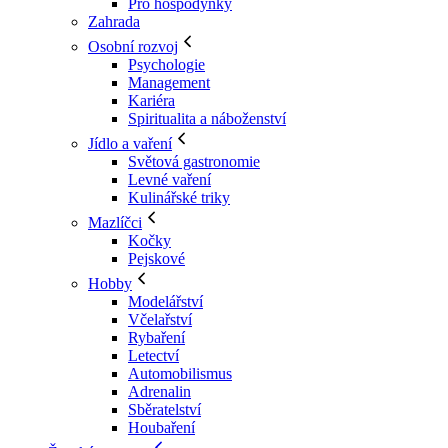
Pro hospodyňky
Zahrada
Osobní rozvoj
Psychologie
Management
Kariéra
Spiritualita a náboženství
Jídlo a vaření
Světová gastronomie
Levné vaření
Kulinářské triky
Mazlíčci
Kočky
Pejskové
Hobby
Modelářství
Včelařství
Rybaření
Letectví
Automobilismus
Adrenalin
Sběratelství
Houbaření