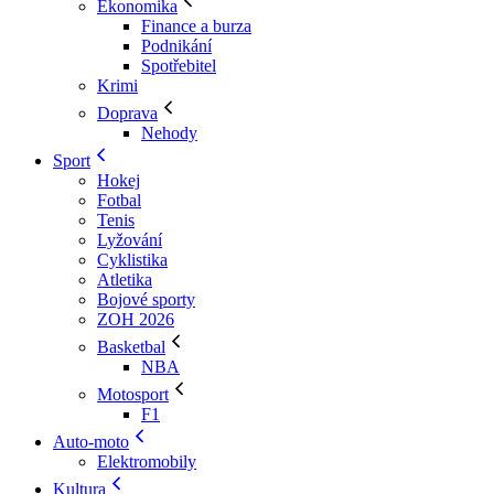
Ekonomika
Finance a burza
Podnikání
Spotřebitel
Krimi
Doprava
Nehody
Sport
Hokej
Fotbal
Tenis
Lyžování
Cyklistika
Atletika
Bojové sporty
ZOH 2026
Basketbal
NBA
Motosport
F1
Auto-moto
Elektromobily
Kultura