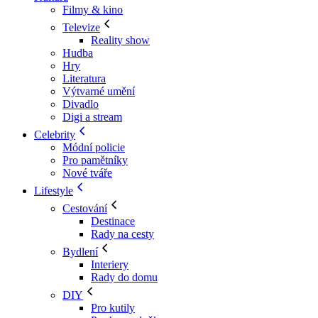
Filmy & kino
Televize
Reality show
Hudba
Hry
Literatura
Výtvarné umění
Divadlo
Digi a stream
Celebrity
Módní policie
Pro pamětníky
Nové tváře
Lifestyle
Cestování
Destinace
Rady na cesty
Bydlení
Interiery
Rady do domu
DIY
Pro kutily