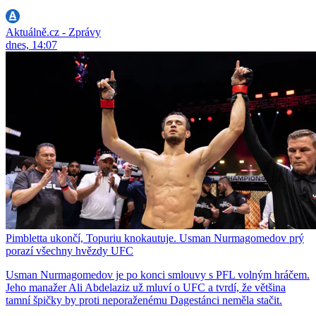
Aktuálně.cz - Zprávy
dnes, 14:07
Pimbletta ukončí, Topuriu knokautuje. Usman Nurmagomedov prý
porazí všechny hvězdy UFC
Usman Nurmagomedov je po konci smlouvy s PFL volným hráčem.
Jeho manažer Ali Abdelaziz už mluví o UFC a tvrdí, že většina
tamní špičky by proti neporaženému Dagestánci neměla stačit.