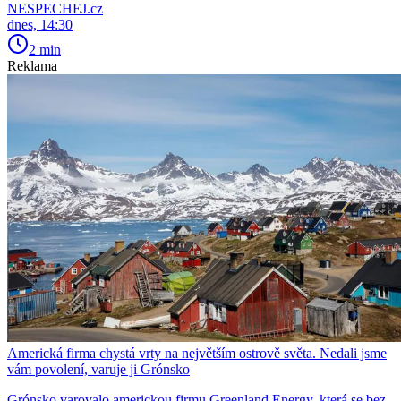
NESPECHEJ.cz
dnes, 14:30
2 min
Reklama
Americká firma chystá vrty na největším ostrově světa. Nedali jsme
vám povolení, varuje ji Grónsko
Grónsko varovalo americkou firmu Greenland Energy, která se bez