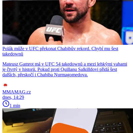
Polák může v UFC překonat Chabibův rekord. Chybí mu šest
takedownů
Mateusz Gamrot má v UFC 54 takedownů a mezi lehkými vahami
je čtvrtý v historii. Pokud proti Quillanu Salkilldovi přidá šest
dalších, přeskočí i Chabiba Nurmagomedova.
MMAMAG.cz
dnes, 14:29
1 min