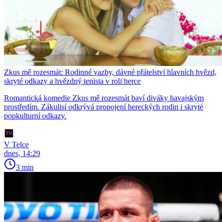
Zkus mě rozesmát: Rodinné vazby, dávné přátelství hlavních hvězd,
skryté odkazy a hvězdný tenista v roli herce
Romantická komedie Zkus mě rozesmát baví diváky havajským
prostředím. Zákulisí odkrývá propojení hereckých rodin i skryté
popkulturní odkazy.
V Telce
dnes, 14:29
3 min