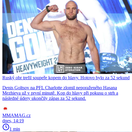
Ruský obr trefil soupeře kopem do hlavy. Hotovo bylo za 52 sekund
Denis Goltsov na PFL Charlotte zlomil neporaženého Hasana
Mezhieva už v první minutě. Kop do hlavy při pokusu o strh a
následné údery ukončily zápas za 52 sekund.
MMAMAG.cz
dnes, 14:19
1 min