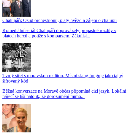
Chalupáři: Osud orchestrionu, platy hvězd a zájem o chalupu
Komediální seriál Chalupáři doprovázely propastné rozdíly v
platech herců a potíže s komparzem. Zákulisí...
Tvrdý střet s moravskou realitou. Místní slang funguje jako tajný
šifrovaný kód
Běžná konverzace na Moravě občas připomíná cizí jazyk. Lokální
nářečí se liší natolik, že dorozumění mimo...