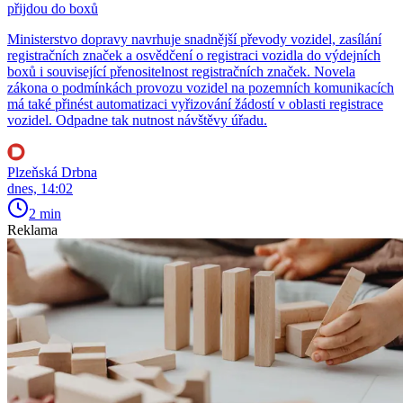
přijdou do boxů
Ministerstvo dopravy navrhuje snadnější převody vozidel, zasílání
registračních značek a osvědčení o registraci vozidla do výdejních
boxů i související přenositelnost registračních značek. Novela
zákona o podmínkách provozu vozidel na pozemních komunikacích
má také přinést automatizaci vyřizování žádostí v oblasti registrace
vozidel. Odpadne tak nutnost návštěvy úřadu.
Plzeňská Drbna
dnes, 14:02
2 min
Reklama