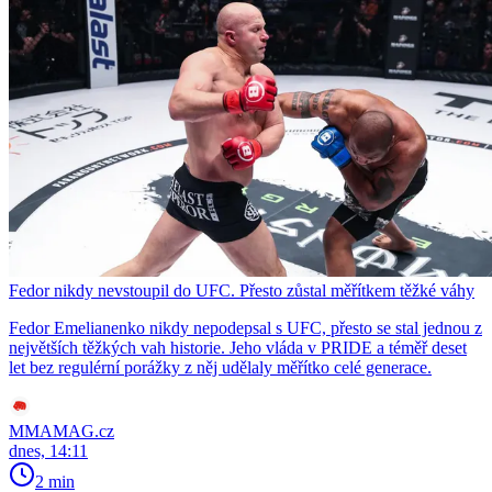
Fedor nikdy nevstoupil do UFC. Přesto zůstal měřítkem těžké váhy
Fedor Emelianenko nikdy nepodepsal s UFC, přesto se stal jednou z
největších těžkých vah historie. Jeho vláda v PRIDE a téměř deset
let bez regulérní porážky z něj udělaly měřítko celé generace.
MMAMAG.cz
dnes, 14:11
2 min