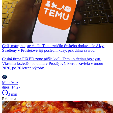
Češi, máte, co jste chtěli. Temu zničilo českého dodavatele Alzy.
Švadleny v Prostějově šijí poslední kusy, pak dílnu zavřou
Česká firma FIXED.zone přišla kvůli Temu o třetinu byznysu.
Vlastnila kožedělnou dílnu v Prostějově, kterou zavřela v únoru
2026, po 20 letech výroby.
Mobify.cz
dnes, 14:27
3 min
Reklama