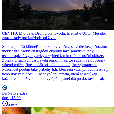
CENTRUM o páté: Dron u plynovodu, tajemství UFO, Messiho
ztráta i rady pro každodenní život
Sobota přináší klidnější obraz dne, v němž se vedle bezpečnostních
incidentů a osobních tragédií objevují také praktické rady,
technologické vychytávky a výhled k mimořádné noční obloze.
Zprávy z různých částí světa připomínají, že i zdánlivě obyčejný
víkend může přinést události s dlouhodobějším významem.
Pozornost poutají také příběhy lidí, kteří řeší vztahy, rodinné ztráty
nebo tlak veřejnosti. A nechybí ani témata, která se dotýkají
každodenního života — od vytápění paneláků po dozrávání rajčat.
Be Native extra
dnes, 15:00
4 min