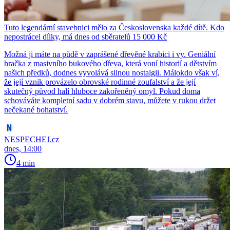
Tuto legendární stavebnici mělo za Československa každé dítě. Kdo
nepostrácel dílky, má dnes od sběratelů 15 000 Kč
Možná ji máte na půdě v zaprášené dřevěné krabici i vy. Geniální
hračka z masivního bukového dřeva, která voní historií a dětstvím
našich předků, dodnes vyvolává silnou nostalgii. Málokdo však ví,
že její vznik provázelo obrovské rodinné zoufalství a že její
skutečný původ halí hluboce zakořeněný omyl. Pokud doma
schováváte kompletní sadu v dobrém stavu, můžete v rukou držet
nečekané bohatství.
NESPECHEJ.cz
dnes, 14:00
4 min