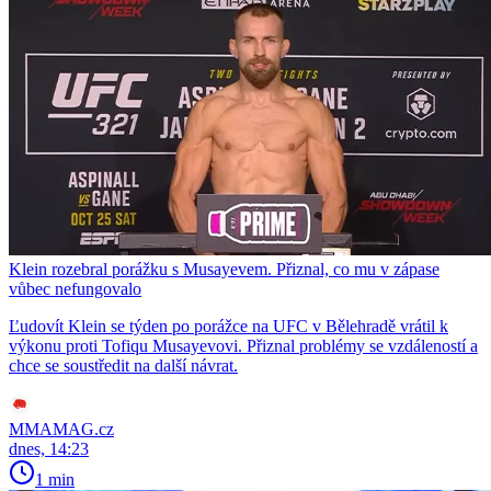
Klein rozebral porážku s Musayevem. Přiznal, co mu v zápase
vůbec nefungovalo
Ľudovít Klein se týden po porážce na UFC v Bělehradě vrátil k
výkonu proti Tofiqu Musayevovi. Přiznal problémy se vzdáleností a
chce se soustředit na další návrat.
MMAMAG.cz
dnes, 14:23
1 min