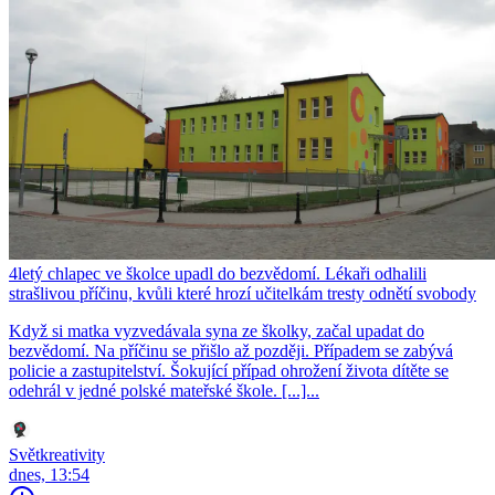
4letý chlapec ve školce upadl do bezvědomí. Lékaři odhalili
strašlivou příčinu, kvůli které hrozí učitelkám tresty odnětí svobody
Když si matka vyzvedávala syna ze školky, začal upadat do
bezvědomí. Na příčinu se přišlo až později. Případem se zabývá
policie a zastupitelství. Šokující případ ohrožení života dítěte se
odehrál v jedné polské mateřské škole. [...]...
Světkreativity
dnes, 13:54