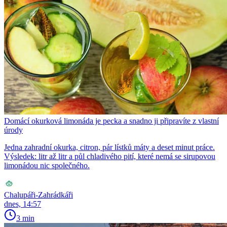
Domácí okurková limonáda je pecka a snadno ji připravíte z vlastní
úrody
Jedna zahradní okurka, citron, pár lístků máty a deset minut práce.
Výsledek: litr až litr a půl chladivého pití, které nemá se sirupovou
limonádou nic společného.
Chalupáři-Zahrádkáři
dnes, 14:57
3 min