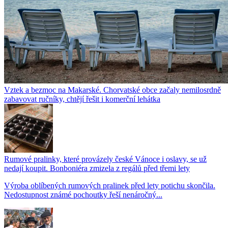
Vztek a bezmoc na Makarské. Chorvatské obce začaly nemilosrdně
zabavovat ručníky, chtějí řešit i komerční lehátka
Rumové pralinky, které provázely české Vánoce i oslavy, se už
nedají koupit. Bonboniéra zmizela z regálů před třemi lety
Výroba oblíbených rumových pralinek před lety potichu skončila.
Nedostupnost známé pochoutky řeší nenáročný...