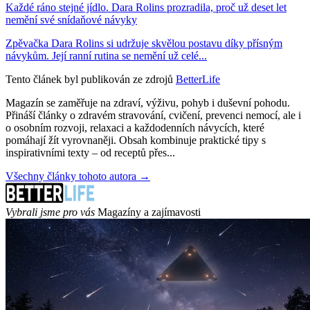
Každé ráno stejné jídlo. Dara Rolins prozradila, proč už deset let
nemění své snídaňové návyky
Zpěvačka Dara Rolins si udržuje skvělou postavu díky přísným
návykům. Její ranní rutina se nemění už celé...
Tento článek byl publikován ze zdrojů
BetterLife
Magazín se zaměřuje na zdraví, výživu, pohyb i duševní pohodu.
Přináší články o zdravém stravování, cvičení, prevenci nemocí, ale i
o osobním rozvoji, relaxaci a každodenních návycích, které
pomáhají žít vyrovnaněji. Obsah kombinuje praktické tipy s
inspirativními texty – od receptů přes...
Všechny články tohoto autora →
Vybrali jsme pro vás
Magazíny a zajímavosti