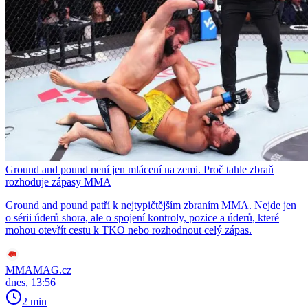
Ground and pound není jen mlácení na zemi. Proč tahle zbraň
rozhoduje zápasy MMA
Ground and pound patří k nejtypičtějším zbraním MMA. Nejde jen
o sérii úderů shora, ale o spojení kontroly, pozice a úderů, které
mohou otevřít cestu k TKO nebo rozhodnout celý zápas.
MMAMAG.cz
dnes, 13:56
2 min