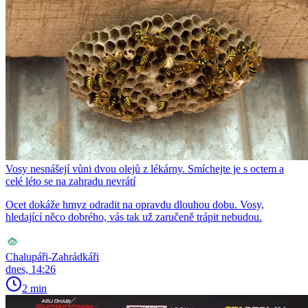
Vosy nesnášejí vůni dvou olejů z lékárny. Smíchejte je s octem a
celé léto se na zahradu nevrátí
Ocet dokáže hmyz odradit na opravdu dlouhou dobu. Vosy,
hledající něco dobrého, vás tak už zaručeně trápit nebudou.
Chalupáři-Zahrádkáři
dnes, 14:26
2 min