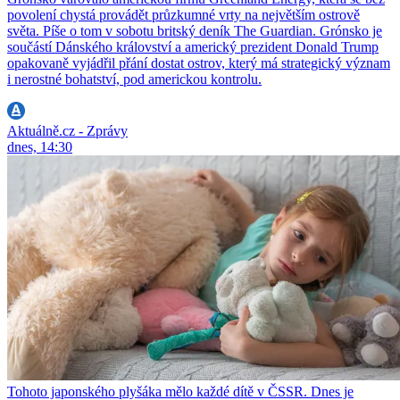
povolení chystá provádět průzkumné vrty na největším ostrově
světa. Píše o tom v sobotu britský deník The Guardian. Grónsko je
součástí Dánského království a americký prezident Donald Trump
opakovaně vyjádřil přání dostat ostrov, který má strategický význam
i nerostné bohatství, pod americkou kontrolu.
Aktuálně.cz - Zprávy
dnes, 14:30
Tohoto japonského plyšáka mělo každé dítě v ČSSR. Dnes je