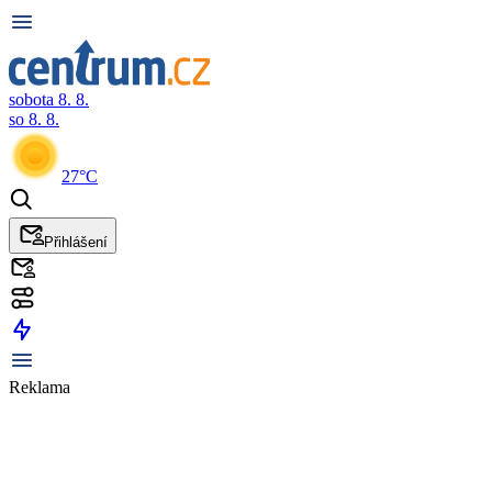
sobota 8. 8.
so 8. 8.
27°C
Přihlášení
Reklama