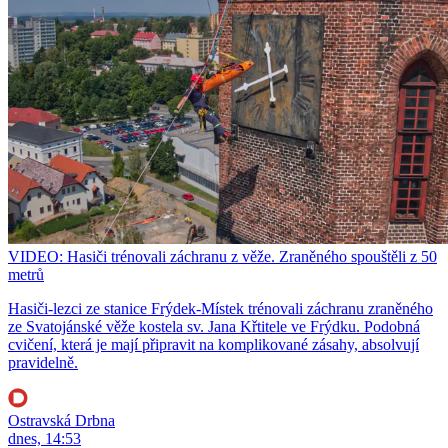
VIDEO: Hasiči trénovali záchranu z věže. Zraněného spouštěli z 50
metrů
Hasiči-lezci ze stanice Frýdek-Místek trénovali záchranu zraněného
ze Svatojánské věže kostela sv. Jana Křtitele ve Frýdku. Podobná
cvičení, která je mají připravit na komplikované zásahy, absolvují
pravidelně.
Ostravská Drbna
dnes, 14:53