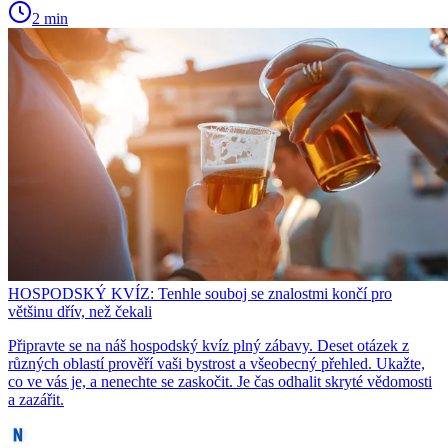
2 min
HOSPODSKÝ KVÍZ: Tenhle souboj se znalostmi končí pro
většinu dřív, než čekali
Připravte se na náš hospodský kvíz plný zábavy. Deset otázek z
různých oblastí prověří vaši bystrost a všeobecný přehled. Ukažte,
co ve vás je, a nenechte se zaskočit. Je čas odhalit skryté vědomosti
a zazářit.