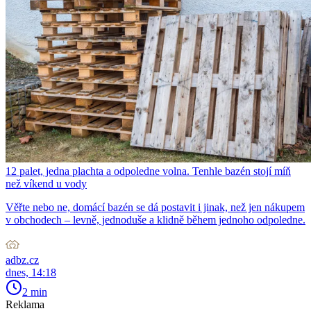
12 palet, jedna plachta a odpoledne volna. Tenhle bazén stojí míň
než víkend u vody
Věřte nebo ne, domácí bazén se dá postavit i jinak, než jen nákupem
v obchodech – levně, jednoduše a klidně během jednoho odpoledne.
adbz.cz
dnes, 14:18
2 min
Reklama