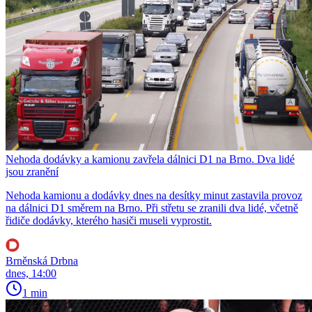
Nehoda dodávky a kamionu zavřela dálnici D1 na Brno. Dva lidé
jsou zranění
Nehoda kamionu a dodávky dnes na desítky minut zastavila provoz
na dálnici D1 směrem na Brno. Při střetu se zranili dva lidé, včetně
řidiče dodávky, kterého hasiči museli vyprostit.
Brněnská Drbna
dnes, 14:00
1 min