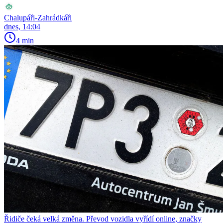
Chalupáři-Zahrádkáři
dnes, 14:04
4 min
Řidiče čeká velká změna. Převod vozidla vyřídí online, značky