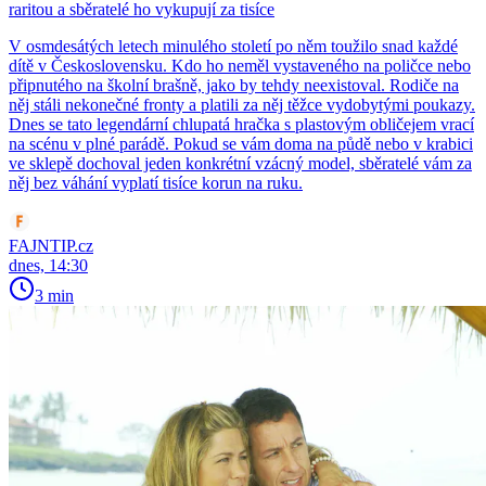
raritou a sběratelé ho vykupují za tisíce
V osmdesátých letech minulého století po něm toužilo snad každé
dítě v Československu. Kdo ho neměl vystaveného na poličce nebo
připnutého na školní brašně, jako by tehdy neexistoval. Rodiče na
něj stáli nekonečné fronty a platili za něj těžce vydobytými poukazy.
Dnes se tato legendární chlupatá hračka s plastovým obličejem vrací
na scénu v plné parádě. Pokud se vám doma na půdě nebo v krabici
ve sklepě dochoval jeden konkrétní vzácný model, sběratelé vám za
něj bez váhání vyplatí tisíce korun na ruku.
FAJNTIP.cz
dnes, 14:30
3 min