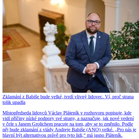
Zklamání z Babiše bude velké, tvrdí vlivný lidovec. Ví, proč strana
tolik upadla
Místopředseda lidovců Václav Pláteník v rozhovoru popisuje, kde
vidí příčiny nízké podpory své strany, a naznačuje, jak nové vedení
v čele s Janem Grolichem pracuje na tom, aby se to změnilo. Podle
něj bude zklamání z vlády Andreje Babiše (ANO) velké. „Pro nás je
hlavní být alternativou právě pro tyto lidi,“ má jasno Pláteník.