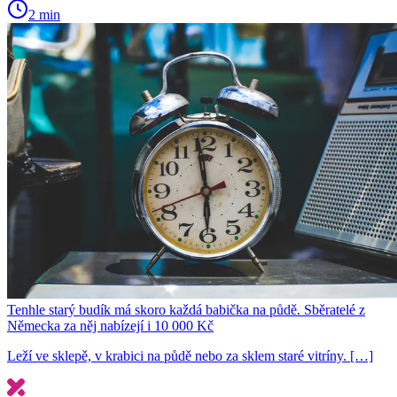
2 min
Tenhle starý budík má skoro každá babička na půdě. Sběratelé z
Německa za něj nabízejí i 10 000 Kč
Leží ve sklepě, v krabici na půdě nebo za sklem staré vitríny. […]