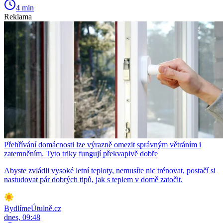
4 min
Reklama
Přehřívání domácnosti lze výrazně omezit správným větráním i
zatemněním. Tyto triky fungují překvapivě dobře
Abyste zvládli vysoké letní teploty, nemusíte nic trénovat, postačí si
nastudovat pár dobrých tipů, jak s teplem v domě zatočit.
BydlímeÚtulně.cz
dnes, 09:48