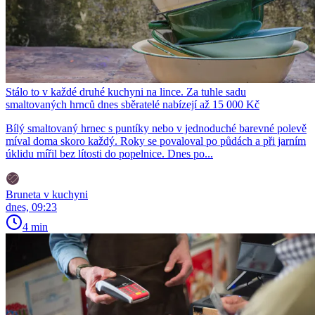
Stálo to v každé druhé kuchyni na lince. Za tuhle sadu
smaltovaných hrnců dnes sběratelé nabízejí až 15 000 Kč
Bílý smaltovaný hrnec s puntíky nebo v jednoduché barevné polevě
míval doma skoro každý. Roky se povaloval po půdách a při jarním
úklidu mířil bez lítosti do popelnice. Dnes po...
Bruneta v kuchyni
dnes, 09:23
4 min