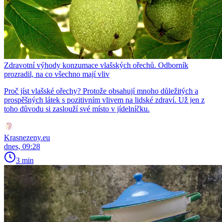
Zdravotní výhody konzumace vlašských ořechů. Odborník
prozradil, na co všechno mají vliv
Proč jíst vlašské ořechy? Protože obsahují mnoho důležitých a
prospěšných látek s pozitivním vlivem na lidské zdraví. Už jen z
toho důvodu si zaslouží své místo v jídelníčku.
Krasnezeny.eu
dnes, 09:28
3 min