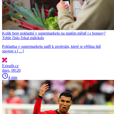
Kolik bere pokladní v supermarketu na malém městě i s bonusy?
Tohle číslo čekal málokdo
Pokladna v supermarketu patří k profesím, které si většina lidí
spojuje s […]
Extrafit.cz
dnes, 09:20
4 min