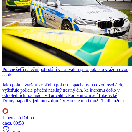
Policie šetří páteční pobodání v Tanvaldu jako pokus o vraždu dvou
osob
Jako pokus vraždu ve stádiu pokusu, spáchaný na dvou osobách,
vyšetřuje policie páteční násilný trestný čin, ke kterému došlo v
odpoledních hodinách v Tanvaldu. Podle informací Liberecké
Drbny napadl v jednom z domů v Horské ulici muž tři lidi nožem.
Liberecká Drbna
dnes, 09:53
2 min