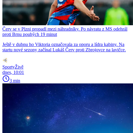
Červ se v Plzni propadl mezi náhradníky. Po návratu z MS odehrál
proti Brnu pouhých 19 minut
Ještě v dubnu ho Viktoria označovala za oporu a lídra kabiny. Na
startu nové sezony začínal Lukáš Červ proti Zbrojovce na lavičce.
SportyŽivě
dnes, 10:01
3 min