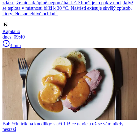
zdá se, že nic tak úplně nepomáhá. Ještě horší je to pak v noci, když
se teplota v místnosti blíží k 30 °C. Naštěstí existuje skvělý způsob,
který tělo spolehlivě ochladí.
Kapitalio
dnes, 09:40
3 min
Babiččin trik na knedlíky: stačí 1 lžíce navíc a už se vám nikdy
nesrazí