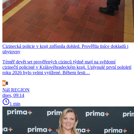
Cizinecká policie v kraji zpřísnila dohled. Prověřila tisíce dokladů i
ubytovny
Téměř devět set prověřených cizinců týdně mají na svědomí
cizinečtí policisté v Královéhradeckém kraji. Uplynulé první pololetí
roku 2026 bylo velmi vytížené. Během šesti…
Náš REGION
dnes, 09:14
1 min