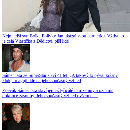
Nejmladší syn Bolka Polívky Jan ukázal svou partnerku. Vždyť to
je celá Vlastička z Dědictví, píší lidé
Sámer Issa ze SuperStar slaví 41 let. „A takový to býval krásný
kluk,“ reagují lidé na jeho současný vzhled
Zpěvák Sámer Issa slaví jednačtyřicáté narozeniny a oznámil
dokonce zásnuby. Jeho současný vzhled ovšem na...