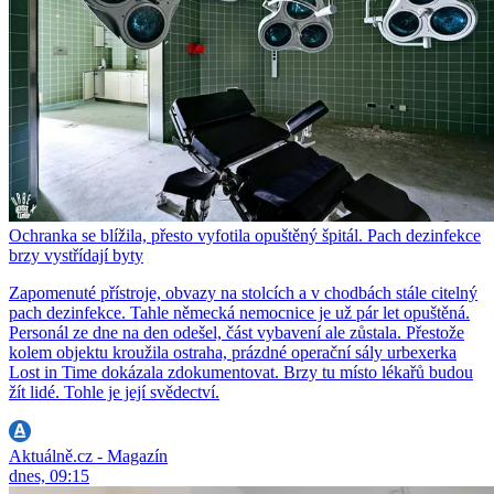
Ochranka se blížila, přesto vyfotila opuštěný špitál. Pach dezinfekce
brzy vystřídají byty
Zapomenuté přístroje, obvazy na stolcích a v chodbách stále citelný
pach dezinfekce. Tahle německá nemocnice je už pár let opuštěná.
Personál ze dne na den odešel, část vybavení ale zůstala. Přestože
kolem objektu kroužila ostraha, prázdné operační sály urbexerka
Lost in Time dokázala zdokumentovat. Brzy tu místo lékařů budou
žít lidé. Tohle je její svědectví.
Aktuálně.cz - Magazín
dnes, 09:15