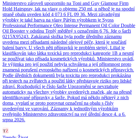
Ministerstvo zároveň upozornilo na Toni and Guy Glamour Firm
Hold Hairspray, lak na vlasy o objemu 250 ml, u něhož je na spodní
straně obalu uveden kód 4 073 6 FL 09 36. Mezi závadnými
výrobky je také barva na vlasy Pátým výrobkem je Syoss
Professional Performance Oleo Intense Permanent Oil Color Double
Oil Booster v odstínu Teplý měděný s označením 6 76. Jde o šarži
0215X95243. Zakázaná složka byla podle úředního záznamu
uvedena mezi přísadami následné olejové péče, která je součástí
balení barvy. U všech pěti přípravků je problém stejný. Lilial je
klasifikován jako látka toxická pro reprodukci kategorie 1B a nesmí
se používat jako přísada kosmetických výrobků. Ministerstvo uvádí,
že výjimka pro její použití nebyla schválena a její přítomnost proto
znamená porušení evropského nařízení o kosmetických přípravcích.
Podle úředních dokumentů byla toxicita pro reprodukci prokázána
při testech na zvířatech a použití látky představuje riziko pro lidské
zdraví. Rozhodující je číslo šarže Upozornění se nevztahuje
automaticky na všechny výrobky uvedených značek, ale na přesně
identifikované přípravky a šarže. Pokud má někdo některý z nich
doma, vyplatí se proto porovnat označení na obalu s čísly
uvedenými ve varování. Záznamy k jednotlivým výrobkům
zveřejnilo Ministerstvo zdravotnictví na své úřední desce 4. a 6.
srpna 2026.
Trendy Život