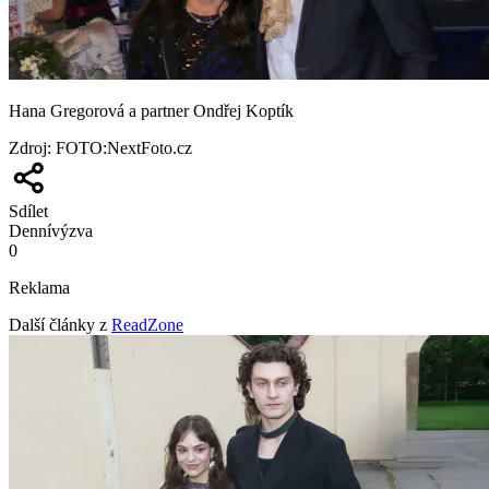
Hana Gregorová a partner Ondřej Koptík
Zdroj
:
FOTO:NextFoto.cz
Sdílet
Denní
výzva
0
Reklama
Další články z
ReadZone