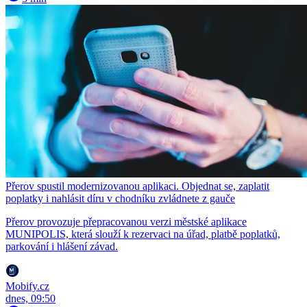
Přerov spustil modernizovanou aplikaci. Objednat se, zaplatit
poplatky i nahlásit díru v chodníku zvládnete z gauče
Přerov provozuje přepracovanou verzi městské aplikace
MUNIPOLIS, která slouží k rezervaci na úřad, platbě poplatků,
parkování i hlášení závad.
Mobify.cz
dnes, 09:50