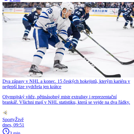
Dva zápasy v NHL a konec. 15 českých hokejistů, kterým kariéra v
nejlepší lize vydržela jen krátce
Olympijský vítěz, pětinásobný mistr extraligy i reprezentační
brankář. Všichni mají v NHL statistiku, která se vejde na dva řádky.
SportyŽivě
dnes, 09:51
3 min