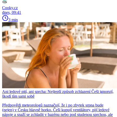
Cooky.cz
dnes, 09:41
3 min
Ani ledové pití, ani sprcha: Nejlepší způsob zchlazení Češi ignorují,
škodí tím sami sobě
Předpovědi meteorologů naznačují, že i po zbytek srpna bude
(nejen) v Česku hlavně horko. Češi kupují ventilátory, pijí ledové
nápoje a snaží se zchladit v bazénu nebo pod studenou sprchou, ale