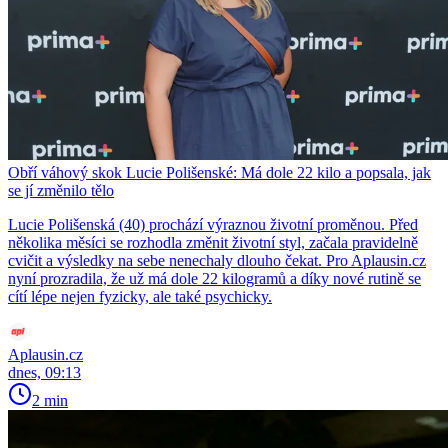
Obří váhový skok Lucie Polišenské: Má dole 22 kilo a popsala, jak
se jí změnilo tělo
Lucie Polišenská (40) prochází výraznou životní proměnou. Před
několika měsíci se rozhodla změnit životní styl, začala pravidelně
cvičit a výsledky na sebe nenechaly dlouho čekat. Pro Aplausin.cz
nyní prozradila, že už má dole 22 kilogramů a díky nové rutině se
cítí lépe nejen fyzicky, ale také psychicky.
Aplausin.cz
dnes, 09:13
2 min