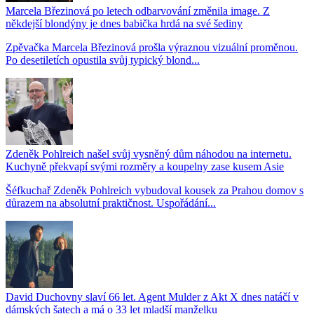
Marcela Březinová po letech odbarvování změnila image. Z
někdejší blondýny je dnes babička hrdá na své šediny
Zpěvačka Marcela Březinová prošla výraznou vizuální proměnou.
Po desetiletích opustila svůj typický blond...
Zdeněk Pohlreich našel svůj vysněný dům náhodou na internetu.
Kuchyně překvapí svými rozměry a koupelny zase kusem Asie
Šéfkuchař Zdeněk Pohlreich vybudoval kousek za Prahou domov s
důrazem na absolutní praktičnost. Uspořádání...
David Duchovny slaví 66 let. Agent Mulder z Akt X dnes natáčí v
dámských šatech a má o 33 let mladší manželku