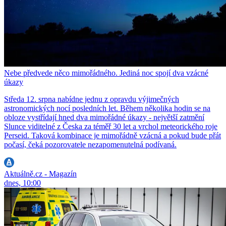
Nebe předvede něco mimořádného. Jediná noc spojí dva vzácné
úkazy
Středa 12. srpna nabídne jednu z opravdu výjimečných
astronomických nocí posledních let. Během několika hodin se na
obloze vystřídají hned dva mimořádné úkazy - největší zatmění
Slunce viditelné z Česka za téměř 30 let a vrchol meteorického roje
Perseid. Taková kombinace je mimořádně vzácná a pokud bude přát
počasí, čeká pozorovatele nezapomenutelná podívaná.
Aktuálně.cz - Magazín
dnes, 10:00