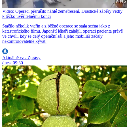
Video: Operaci přerušilo náhlé zemětřesení. Drastické záběry vedly
k těžko uvěřitelnému konci
Stačilo několik vteřin a z běžné operace se stala scéna jako z
katastrofického filmu. Japonští lékaři zahájili operaci pacienta právě
ve chvíli, kdy se celý operační sál a jeho mobiliář začaly
nekontrolovatelně kývat.
Aktuálně.cz - Zprávy
dnes, 09:30