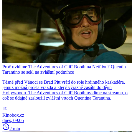
Proč uvidíme The Adventures of Cliff Booth na Netflixu? Quentin
Tarantino se sekl na zvláštní podmínce
Těsně před Vánoci se Brad Pitt vrátí do role hrdinného kaskadéra,
jemuž možná prošla vražda a který výrazně zasáhl do dějin
Hollywoodu. The Adventures of Cliff Booth uvidíme na streamu, o
což se údajně zasloužil zvláštní vrtoch Quentina Tarantina.
Kinobox.cz
dnes, 09:05
2 min