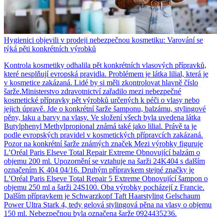
Hygienici objevili v prodeji nebezpečnou kosmetiku: Varování se
týká pěti konkrétních výrobků
Kontrola kosmetiky odhalila pět konkrétních vlasových přípravků,
které nesplňují evropská pravidla. Problémem je látka lilial, která je
v kosmetice zakázaná. Lidé by si měli zkontrolovat hlavně číslo
šarže.Ministerstvo zdravotnictví zařadilo mezi nebezpečné
kosmetické přípravky pět výrobků určených k péči o vlasy nebo
jejich úpravě. Jde o konkrétní šarže šamponu, balzámu, stylingové
pěny, laku a barvy na vlasy. Ve složení všech byla uvedena látka
Butylphenyl Methylpropional známá také jako lilial. Právě ta je
podle evropských pravidel v kosmetických přípravcích zakázaná.
Pozor na konkrétní šarže známých značek Mezi výrobky figuruje
L’Oréal Paris Elseve Total Repair Extreme Obnovující balzám o
objemu 200 ml. Upozornění se vztahuje na šarži 24K404 s dalším
označením K 404 04/16. Druhým přípravkem stejné značky je
L’Oréal Paris Elseve Total Repair 5 Extreme Obnovující šampon o
objemu 250 ml a šarži 24S100. Oba výrobky pocházejí z Francie.
Dalším přípravkem je Schwarzkopf Taft Haarstyling Gelschaum
Power Ultra Stark 4, tedy gelová stylingová pěna na vlasy o objemu
150 ml. Nebezpečnou byla označena šarže 0924435236.