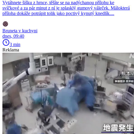
Vytáhnete šišku z hrnce, těšíte se na nadýchanou přílohu ke
svíčkové a za pár minut z ní je splasklý gumový váleček. Málokterá
příloha dokáže potrápit tolik jako poctivý kynutý knedlík....
Bruneta v kuchyni
dnes, 09:40
3 min
Reklama