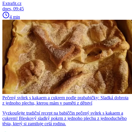
Extrafit.cz
dnes, 09:45
4 min
Pečený svítek s kakaem a cukrem podle prababičky: Sladká dobrota
z jednoho plechu, kterou mám v paměti z dětství
Vyzkoušejte tradiční recept na babiččin pečený svítek s kakaem a
cukrem! Bleskový sladký pokrm z jednoho plechu z jednoduchého
těsta, který si zamiluje celá rodina.