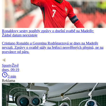
Ronaldovy sestry popřely zprávy o dnešní svatbě na Madeiře:
Žádné datum neexistuje
Cristiano Ronaldo a Georgina Rodríguezová se dnes na Madeiře
nevzali. Zprávy o svatbě stály na řetězci neověřených přepisů, ne na
pozvánce od páru.
SportyŽivě
dnes, 09:19
3 min
Reklama