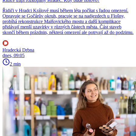
Řidiče trápí rozkopaný Hradec. Kdy bude hotovo?
Řidiči v Hradci Králové musí během léta počítat s řadou omezení.
Opravuje se Gočárův okruh, pracuje se na nadjezdech u Flošny,
probíhá rekonstrukce Malšovického mostu a další komplikace
přidávají menší uzavírky v různých částech města. Část staveb
skončí během prázdnin, některá omezení ale potrvají až do podzimu.
Hradecká Drbna
dnes, 09:05
2 min