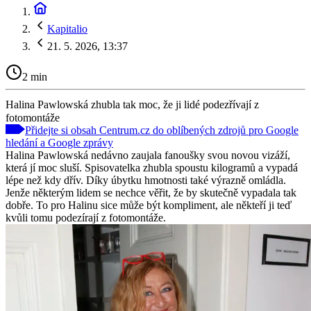
Kapitalio
21. 5. 2026, 13:37
2 min
Halina Pawlowská zhubla tak moc, že ji lidé podezřívají z
fotomontáže
Přidejte si obsah Centrum.cz do oblíbených zdrojů pro Google
hledání a Google zprávy
Halina Pawlowská nedávno zaujala fanoušky svou novou vizáží,
která jí moc sluší. Spisovatelka zhubla spoustu kilogramů a vypadá
lépe než kdy dřív. Díky úbytku hmotnosti také výrazně omládla.
Jenže některým lidem se nechce věřit, že by skutečně vypadala tak
dobře. To pro Halinu sice může být kompliment, ale někteří ji teď
kvůli tomu podezírají z fotomontáže.