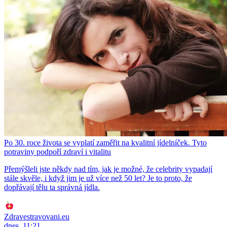
Po 30. roce života se vyplatí zaměřit na kvalitní jídelníček. Tyto
potraviny podpoří zdraví i vitalitu
Přemýšleli jste někdy nad tím, jak je možné, že celebrity vypadají
stále skvěle, i když jim je už více než 50 let? Je to proto, že
dopřávají tělu ta správná jídla.
Zdravestravovani.eu
dnes, 11:21