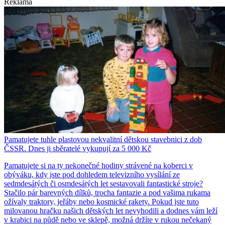
Reklama
Pamatujete tuhle plastovou nekvalitní dětskou stavebnici z dob
ČSSR. Dnes ji sběratelé vykupují za 5 000 Kč
Pamatujete si na ty nekonečné hodiny strávené na koberci v
obýváku, kdy jste pod dohledem televizního vysílání ze
sedmdesátých či osmdesátých let sestavovali fantastické stroje?
Stačilo pár barevných dílků, trocha fantazie a pod vašima rukama
ožívaly traktory, jeřáby nebo kosmické rakety. Pokud jste tuto
milovanou hračku našich dětských let nevyhodili a dodnes vám leží
v krabici na půdě nebo ve sklepě, možná držíte v rukou nečekaný