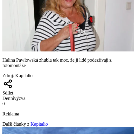
Halina Pawlowská zhubla tak moc, že ji lidé podezřívají z
fotomontáže
Zdroj
:
Kapitalio
Sdílet
Denní
výzva
0
Reklama
Další články z
Kapitalio