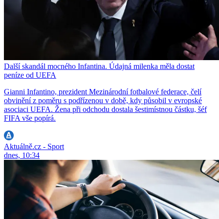
Další skandál mocného Infantina. Údajná milenka měla dostat
peníze od UEFA
Gianni Infantino, prezident Mezinárodní fotbalové federace, čelí
obvinění z poměru s podřízenou v době, kdy působil v evropské
asociaci UEFA. Žena při odchodu dostala šestimístnou částku, šéf
FIFA vše popírá.
Aktuálně.cz - Sport
dnes, 10:34