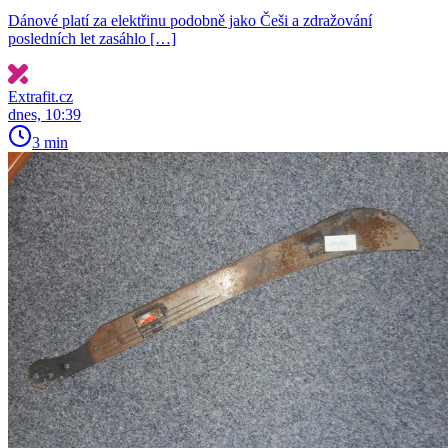
Dánové platí za elektřinu podobně jako Češi a zdražování
posledních let zasáhlo […]
Extrafit.cz
dnes, 10:39
3 min