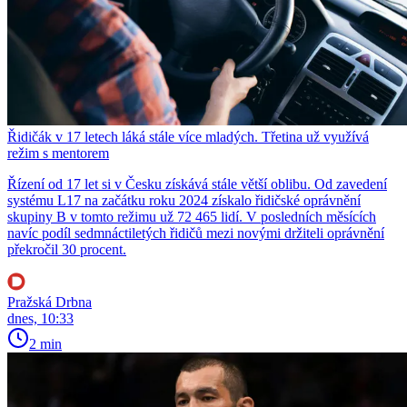
Řidičák v 17 letech láká stále více mladých. Třetina už využívá
režim s mentorem
Řízení od 17 let si v Česku získává stále větší oblibu. Od zavedení
systému L17 na začátku roku 2024 získalo řidičské oprávnění
skupiny B v tomto režimu už 72 465 lidí. V posledních měsících
navíc podíl sedmnáctiletých řidičů mezi novými držiteli oprávnění
překročil 30 procent.
Pražská Drbna
dnes, 10:33
2 min