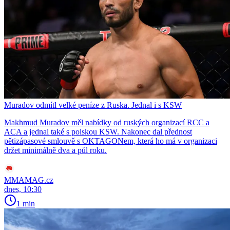
Muradov odmítl velké peníze z Ruska. Jednal i s KSW
Makhmud Muradov měl nabídky od ruských organizací RCC a
ACA a jednal také s polskou KSW. Nakonec dal přednost
pětizápasové smlouvě s OKTAGONem, která ho má v organizaci
držet minimálně dva a půl roku.
MMAMAG.cz
dnes, 10:30
1 min