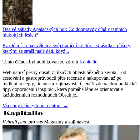
Děsivé záhady Apalačských hor: Co doopravdy číhá v tamních
hlubokých lesích?
Každé místo na světě má svůj tradiční folklór – strašidla a příšery,
kterými se straší malé děti, když...
Tento článek byl publikován ze zdrojů
Kapitalio
Web nabízí pestrý obsah z různých oblastí běžného života – od
cestování a gastroprůvodců přes recenze a nakupování až po
bydlení, recepty, finance a zajímavosti. Čtenáři zde najdou praktické
tipy, doporučení i inspiraci, která pomáhá lépe se orientovat v
každodenních rozhodnutích.Obsah je...
Všechny články tohoto autora →
Vybrali jsme pro vás
Magazíny a zajímavosti