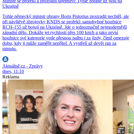
Ministr se prořekl a prozradil tajemství: Tyhle zbraně už jsou na
Ukrajině
Tohle německý ministr obrany Boris Pistorius prozradit nechtěl, ale
při návštěvě zbrojovky KNDS se prořekl: samohybné houfnice
RCH-155 už bojují na Ukrajině. Jde o jednoznačně nejmodernější
západní dělo. Dokáže jet rychlostí přes 100 km/h a jako první
houfnice své kategorie vede přesnou palbu i za jízdy, čímž omezuje
dobu, kdy ji může zaměřit nepřítel. A vystřelí až devět ran za
minutu.
Aktuálně.cz - Zprávy
dnes, 11:10
Reklama