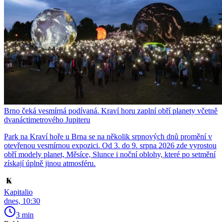
Brno čeká vesmírná podívaná. Kraví horu zaplní obří planety včetně
dvanáctimetrového Jupiteru
Park na Kraví hoře u Brna se na několik srpnových dnů promění v
otevřenou vesmírnou expozici. Od 3. do 9. srpna 2026 zde vyrostou
obří modely planet, Měsíce, Slunce i noční oblohy, které po setmění
získají úplně jinou atmosféru.
Kapitalio
dnes, 10:30
3 min