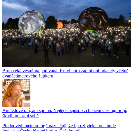
Brno čeká vesmírná podívaná. Kraví horu zaplní obří planety včetně
dvanáctimetrového Jupiteru
Ani ledové pití, ani sprcha: Nejlepší způsob zchlazení Češi ignorují,
škodí tím sami sobě
Předpovědi meteorologů naznačují, že i po zbytek srpna bude
(nejen) v Česku hlavně horko. Češi kupují...