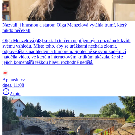
Nazvali ji hnusnou a starou: Olga Menzelová vytáhla trumf, který
nikdo nečekal!
Olga Menzelová (48) se stala terčem nepříjemných poznámek kvůli
svému vzhledu. Místo toho, aby se urážkami nechala zlomit,
odpověděla s nadhledem a humorem. Společně se svou kadeřnicí
natočila video, ve kterém internetovým kritikům ukázala, že si z
jejich komentářů těžkou hlavu rozhodně nedělá.
Aplausin.cz
dnes, 11:08
2 min