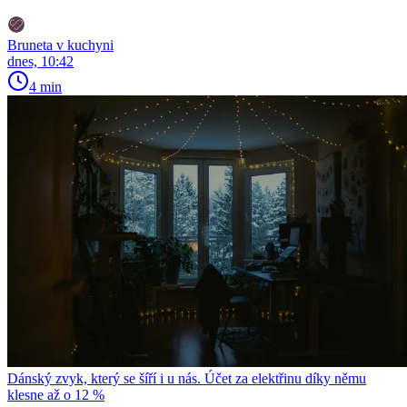
Bruneta v kuchyni
dnes, 10:42
4 min
Dánský zvyk, který se šíří i u nás. Účet za elektřinu díky němu
klesne až o 12 %