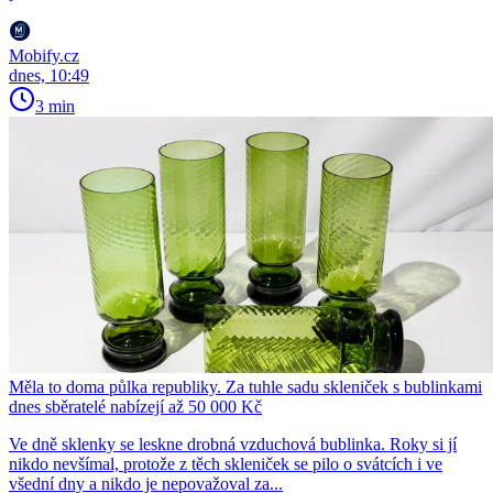
Mobify.cz
dnes, 10:49
3 min
Měla to doma půlka republiky. Za tuhle sadu skleniček s bublinkami
dnes sběratelé nabízejí až 50 000 Kč
Ve dně sklenky se leskne drobná vzduchová bublinka. Roky si jí
nikdo nevšímal, protože z těch skleniček se pilo o svátcích i ve
všední dny a nikdo je nepovažoval za...