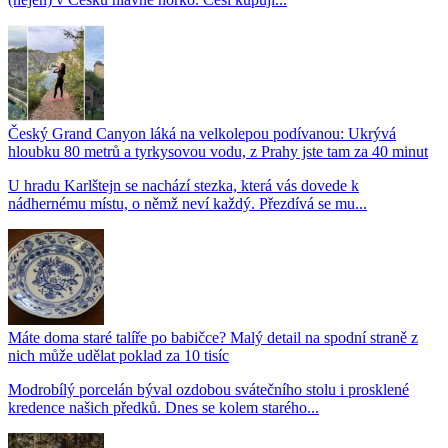
Český Grand Canyon láká na velkolepou podívanou: Ukrývá
hloubku 80 metrů a tyrkysovou vodu, z Prahy jste tam za 40 minut
U hradu Karlštejn se nachází stezka, která vás dovede k
nádhernému místu, o němž neví každý. Přezdívá se mu...
Máte doma staré talíře po babičce? Malý detail na spodní straně z
nich může udělat poklad za 10 tisíc
Modrobílý porcelán býval ozdobou svátečního stolu i prosklené
kredence našich předků. Dnes se kolem starého...