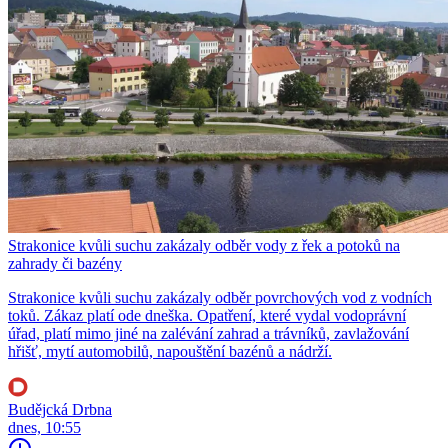
Strakonice kvůli suchu zakázaly odběr vody z řek a potoků na
zahrady či bazény
Strakonice kvůli suchu zakázaly odběr povrchových vod z vodních
toků. Zákaz platí ode dneška. Opatření, které vydal vodoprávní
úřad, platí mimo jiné na zalévání zahrad a trávníků, zavlažování
hřišť, mytí automobilů, napouštění bazénů a nádrží.
Budějcká Drbna
dnes, 10:55