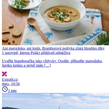
Ani majoránka, ani kmín. Bramborová polévka získá hloubku díky
1 surovině, kterou Poláci přidávají odjakživa
Uvaříte bramboračku jako vždycky. Osolíte, přihodíte majoránku,
špetku kmínu a stejně máte […]
Extrafit.cz
dnes, 10:56
3 min