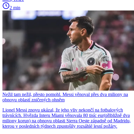
2 min
Nežil tam nežil, přesto pomohl. Messi věnoval přes dva miliony na
obnovu oblastí zničených ohněm
Lionel Messi znovu ukázal, že jeho vliv nekončí na fotbalových
trávnících. Hvězda Interu Miami věnovala 80 tisíc eur(přibližně dva
miliony korun) na obnovu oblasti Sierra Oeste západně od Madridu,
kterou v posledních týdnech zpustošily rozsáhlé lesní požáry.