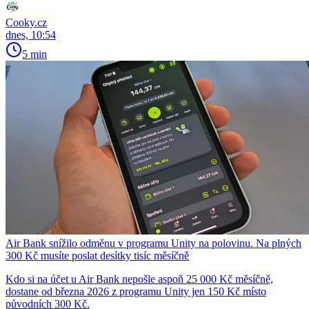
Cooky.cz
dnes, 10:54
5 min
Air Bank snížilo odměnu v programu Unity na polovinu. Na plných
300 Kč musíte poslat desítky tisíc měsíčně
Kdo si na účet u Air Bank nepošle aspoň 25 000 Kč měsíčně,
dostane od března 2026 z programu Unity jen 150 Kč místo
původních 300 Kč.