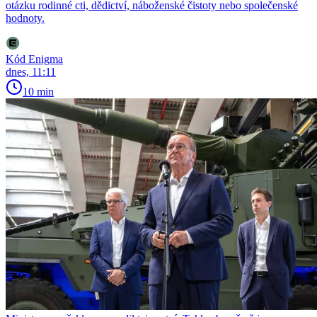
otázku rodinné cti, dědictví, náboženské čistoty nebo společenské
hodnoty.
Kód Enigma
dnes, 11:11
10 min