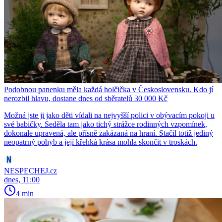
Podobnou panenku měla každá holčička v Československu. Kdo jí
nerozbil hlavu, dostane dnes od sběratelů 30 000 Kč
Možná jste ji jako děti vídali na nejvyšší polici v obývacím pokoji u
své babičky. Seděla tam jako tichý strážce rodinných vzpomínek,
dokonale upravená, ale přísně zakázaná na hraní. Stačil totiž jediný
neopatrný pohyb a její křehká krása mohla skončit v troskách.
NESPECHEJ.cz
dnes, 11:00
4 min