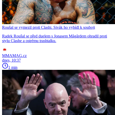
Roušal se vymezil proti Clashi. Sivák ho vybídl k souboji
Radek Roušal se před duelem s Jonasem Mågårdem ohradil proti
stylu Clashe a ostrému trashtalku.
MMAMAG.cz
dnes, 10:37
1 min