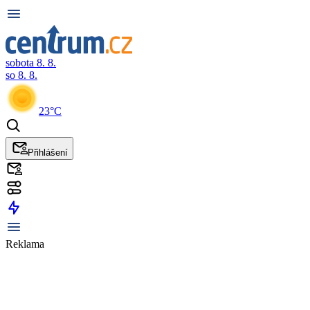
sobota 8. 8.
so 8. 8.
23°C
Přihlášení
Reklama