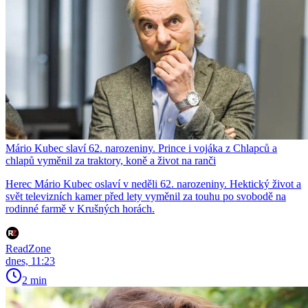
Mário Kubec slaví 62. narozeniny. Prince i vojáka z Chlapců a
chlapů vyměnil za traktory, koně a život na ranči
Herec Mário Kubec oslaví v neděli 62. narozeniny. Hektický život a
svět televizních kamer před lety vyměnil za touhu po svobodě na
rodinné farmě v Krušných horách.
ReadZone
dnes, 11:23
2 min