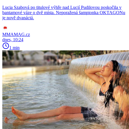
Lucia Szabová po titulové výhře nad Lucií Pudilovou poskočila v
bantamové váze o dvě místa. Neporažená šampionka OKTAGONu
je nově dvanáctá.
MMAMAG.cz
dnes, 10:24
1 min