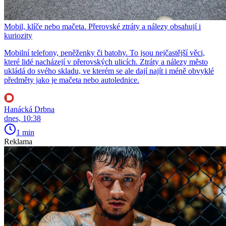
Mobil, klíče nebo mačeta. Přerovské ztráty a nálezy obsahují i
kuriozity
Mobilní telefony, peněženky či batohy. To jsou nejčastější věci,
které lidé nacházejí v přerovských ulicích. Ztráty a nálezy město
ukládá do svého skladu, ve kterém se ale dají najít i méně obvyklé
předměty jako je mačeta nebo autolednice.
Hanácká Drbna
dnes, 10:38
1 min
Reklama