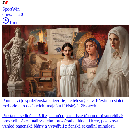
SportWin
dnes, 11:20
1 min
Panenství je společenská kategorie, ne tělesný stav. Přesto po staletí
rozhodovalo o sňatcích, majetku i lidských životech
Po staletí se lidé snažili zjistit něco, co lidské tělo neumí spolehlivě
prozradit. Zkoumali svatební prostěradla, hledali krev, posuzovali
vzhled panenské blány a vytvářeli z ženské sexuální minulosti