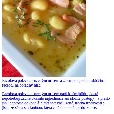
Fazolová polévka s uzeným masem a zeleninou podle babiččina
receptu na pořádný hlad
Fazolová polévka s uzeným masem patří k těm jídlům, která
nepotřebují žádné okázalé ingredience ani složité postupy - a přesto
jsou naprosto dokonalá. Stačí správné uzené, trocha trpělivosti a
jíška ze sádla se slaninou, která celé dílo dotáhne do konce.