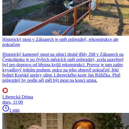
Historický most v Zákupech je opět průjezdný, rekonstrukce ale
pokračuje
Historický kamenný most na silnici druhé třídy 268 v Zákupech na
Českolipsku je po čtyřech měsících opět průjezdný, zcela uzavřený
byl pro dopravu od března kvůli rekonstrukci. Provoz je tam zatím
kyvadlový jedním pruhem, práce na jeho obnově pokračují, řekl
ředitel Krajské správy silnic Libereckého kraje Jan Růžička. Plně
průjezdný by podle něj měl být most na konci srpna.
Liberecká Drbna
dnes, 11:00
1 min