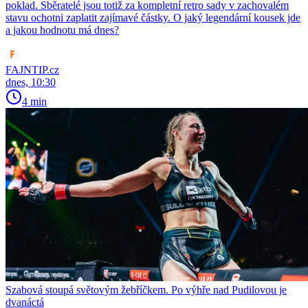
poklad. Sběratelé jsou totiž za kompletní retro sady v zachovalém
stavu ochotni zaplatit zajímavé částky. O jaký legendární kousek jde
a jakou hodnotu má dnes?
FAJNTIP.cz
dnes, 10:30
4 min
Szabová stoupá světovým žebříčkem. Po výhře nad Pudilovou je
dvanáctá