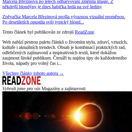
Marcela Březinová po letech odbarvování změnila image. Z
někdejší blondýny je dnes babička hrdá na své šediny
Zpěvačka Marcela Březinová prošla výraznou vizuální proměnou.
Po desetiletích opustila svůj typický blond...
Tento článek byl publikován ze zdrojů
ReadZone
Web nabízí pestrou paletu článků o životním stylu, zdraví, vztazích,
kultuře i aktuálních trendech. Obsah je kombinací praktických rad,
odlehčených zajímavostí a inspirativních textů, které dokážou
zaujmout široké publikum. Čtenáři tu najdou tipy do každodenního
života, nápady pro volný čas i...
Všechny články tohoto autora →
Vybrali jsme pro vás
Magazíny a zajímavosti