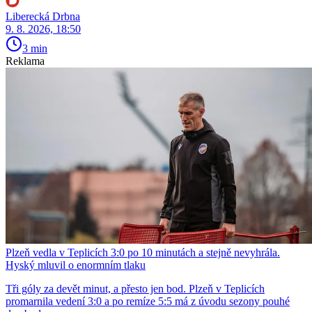
Liberecká Drbna
9. 8. 2026, 18:50
3 min
Reklama
Plzeň vedla v Teplicích 3:0 po 10 minutách a stejně nevyhrála.
Hyský mluvil o enormním tlaku
Tři góly za devět minut, a přesto jen bod. Plzeň v Teplicích
promarnila vedení 3:0 a po remíze 5:5 má z úvodu sezony pouhé