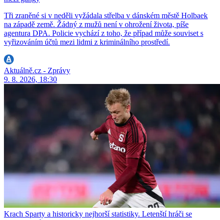
Tři zraněné si v neděli vyžádala střelba v dánském městě Holbaek
na západě země. Žádný z mužů není v ohrožení života, píše
agentura DPA. Policie vychází z toho, že případ může souviset s
vyřizováním účtů mezi lidmi z kriminálního prostředí.
Aktuálně.cz - Zprávy
9. 8. 2026, 18:30
Krach Sparty a historicky nejhorší statistiky. Letenští hráči se