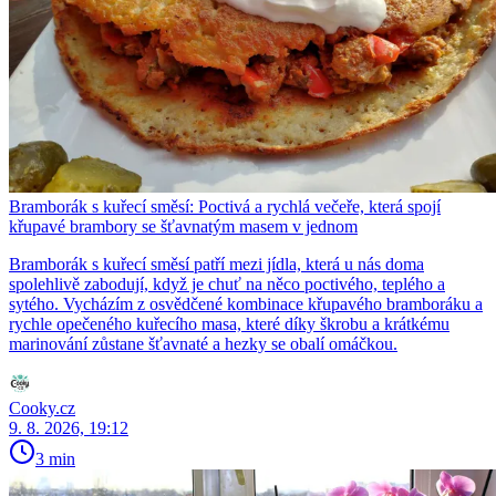
Bramborák s kuřecí směsí: Poctivá a rychlá večeře, která spojí
křupavé brambory se šťavnatým masem v jednom
Bramborák s kuřecí směsí patří mezi jídla, která u nás doma
spolehlivě zabodují, když je chuť na něco poctivého, teplého a
sytého. Vycházím z osvědčené kombinace křupavého bramboráku a
rychle opečeného kuřecího masa, které díky škrobu a krátkému
marinování zůstane šťavnaté a hezky se obalí omáčkou.
Cooky.cz
9. 8. 2026, 19:12
3 min