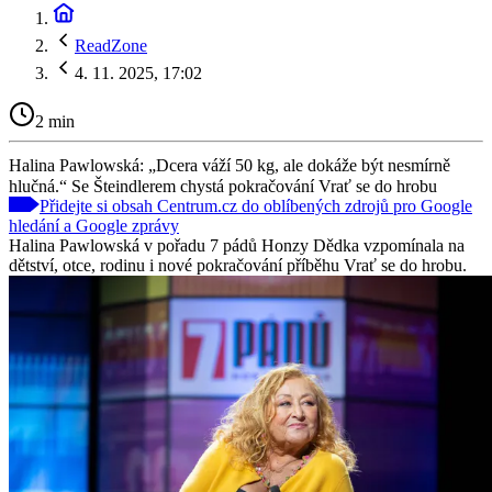
ReadZone
4. 11. 2025, 17:02
2 min
Halina Pawlowská: „Dcera váží 50 kg, ale dokáže být nesmírně
hlučná.“ Se Šteindlerem chystá pokračování Vrať se do hrobu
Přidejte si obsah Centrum.cz do oblíbených zdrojů pro Google
hledání a Google zprávy
Halina Pawlowská v pořadu 7 pádů Honzy Dědka vzpomínala na
dětství, otce, rodinu i nové pokračování příběhu Vrať se do hrobu.