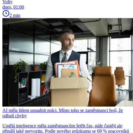
Volty
dnes, 01:00
2 min
AI měla lidem usnadnit práci. Místo toho se zaměstnanci bojí, že
odhalí chyby
Umělá inteligence měla zaměstnancům šetřit čas, stále častěji ale
přináší také nervozitu. Podle nového průzkumu se 69 % pracovníků