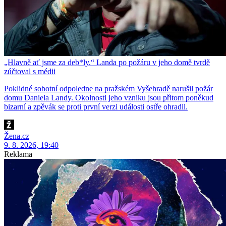
„Hlavně ať jsme za deb*ly.“ Landa po požáru v jeho domě tvrdě
zúčtoval s médii
Poklidné sobotní odpoledne na pražském Vyšehradě narušil požár
domu Daniela Landy. Okolnosti jeho vzniku jsou přitom poněkud
bizarní a zpěvák se proti první verzi události ostře ohradil.
Žena.cz
9. 8. 2026, 19:40
Reklama