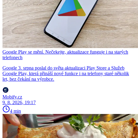
Google Play se mění. Nečekejte, aktualizace funguje i na starých
telefonech
Google 3. srpna poslal do světa aktualizaci Play Store a Služeb
Google Play, která přináší nové funkce i na telefony staré několik
let, bez čekání na výrobce.
Mobify.cz
9. 8. 2026, 19:17
4 min