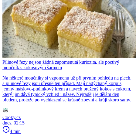
Pilinové řezy nejsou žádná zapomenutá kuriozita, ale poctivý
moučník s kokosovým šarmem
Na některé moučníky si vzpomenu už při prvním pohledu na plech,
a pilinové řezy jsou přesně ten případ. Mají nadýchaný korpus,
jemný máslovo-pudinkový krém a navrch pražený kokos s cukrem,
který jim dává typický vzhled i název. Nejraději je dělám den
předem, protože po vychlazení se krásně zpevní a krájí skoro samy.
Cooky.cz
dnes, 02:15
4 min