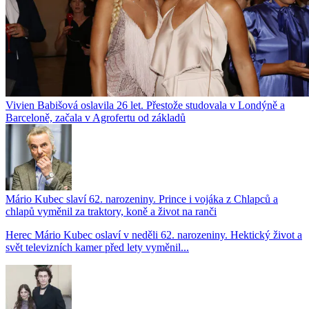
Vivien Babišová oslavila 26 let. Přestože studovala v Londýně a
Barceloně, začala v Agrofertu od základů
Mário Kubec slaví 62. narozeniny. Prince i vojáka z Chlapců a
chlapů vyměnil za traktory, koně a život na ranči
Herec Mário Kubec oslaví v neděli 62. narozeniny. Hektický život a
svět televizních kamer před lety vyměnil...