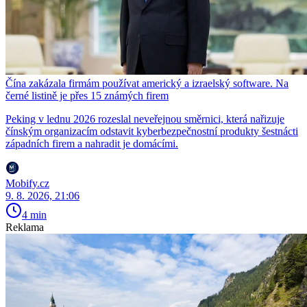
Čína zakázala firmám používat americký a izraelský software. Na
černé listině je přes 15 známých firem
Peking v lednu 2026 rozeslal neveřejnou směrnici, která nařizuje
čínským organizacím odstavit kyberbezpečnostní produkty šestnácti
západních firem a nahradit je domácími.
Mobify.cz
9. 8. 2026, 21:06
4 min
Reklama