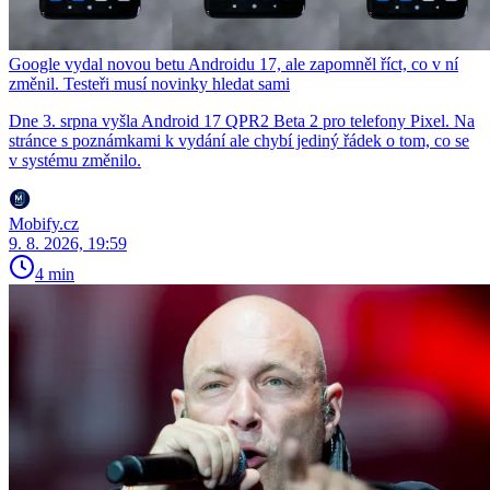
Google vydal novou betu Androidu 17, ale zapomněl říct, co v ní
změnil. Testeři musí novinky hledat sami
Dne 3. srpna vyšla Android 17 QPR2 Beta 2 pro telefony Pixel. Na
stránce s poznámkami k vydání ale chybí jediný řádek o tom, co se
v systému změnilo.
Mobify.cz
9. 8. 2026, 19:59
4 min