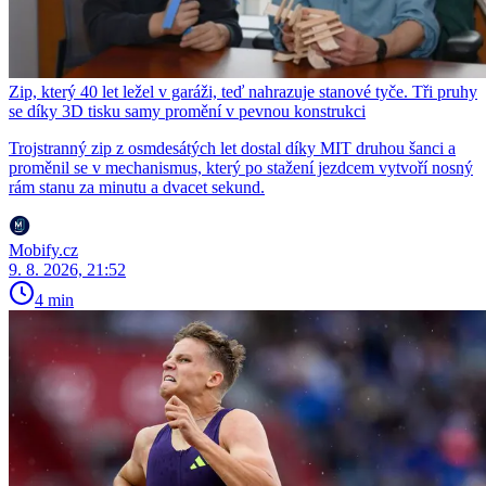
Zip, který 40 let ležel v garáži, teď nahrazuje stanové tyče. Tři pruhy
se díky 3D tisku samy promění v pevnou konstrukci
Trojstranný zip z osmdesátých let dostal díky MIT druhou šanci a
proměnil se v mechanismus, který po stažení jezdcem vytvoří nosný
rám stanu za minutu a dvacet sekund.
Mobify.cz
9. 8. 2026, 21:52
4 min