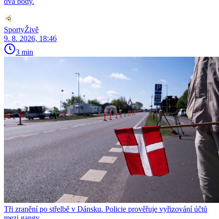
dva body.
SportyŽivě
9. 8. 2026, 18:46
3 min
Tři zranění po střelbě v Dánsku. Policie prověřuje vyřizování účtů
mezi gangy