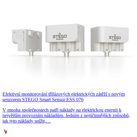
Efektivní monitorování třífázových elektrických zátěží s novým
senzorem STEGO Smart Sensor ESS 076
V mnoha společnostech patří náklady na elektrickou energii k
největším provozním nákladům. Jedním z nejúčinnějších způsobů,
jak tyto náklady snížit,…