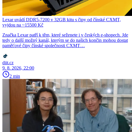
Lexar uvádí DDR5-7200 v 32GB kitu s čipy od čínské CXMT,
vyjdou na ~15500 Kč
Značka Lexar patří k těm, které seženete i v českých e-shopech. Jde
tedy o další možný kanál, kterým se do našich končin mohou dostat
paměťové čipy čínské společnosti CXMT…
diit.cz
9. 8. 2026, 22:00
2 min