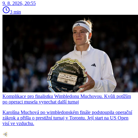
9. 8. 2026, 20:55
3 min
Komplikace pro finalistku Wimbledonu Muchovou. Kvůli potížím
po operaci musela vynechat další turnaj
Karolína Muchová po wimbledonském finále podstoupila operační
zákrok a přišla o prestižní turnaj v Torontu. Její start na US Open
visí ve vzduchu.