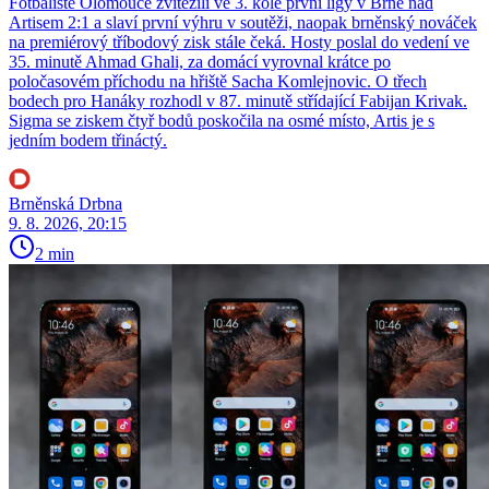
Fotbalisté Olomouce zvítězili ve 3. kole první ligy v Brně nad
Artisem 2:1 a slaví první výhru v soutěži, naopak brněnský nováček
na premiérový tříbodový zisk stále čeká. Hosty poslal do vedení ve
35. minutě Ahmad Ghali, za domácí vyrovnal krátce po
poločasovém příchodu na hřiště Sacha Komlejnovic. O třech
bodech pro Hanáky rozhodl v 87. minutě střídající Fabijan Krivak.
Sigma se ziskem čtyř bodů poskočila na osmé místo, Artis je s
jedním bodem třináctý.
Brněnská Drbna
9. 8. 2026, 20:15
2 min