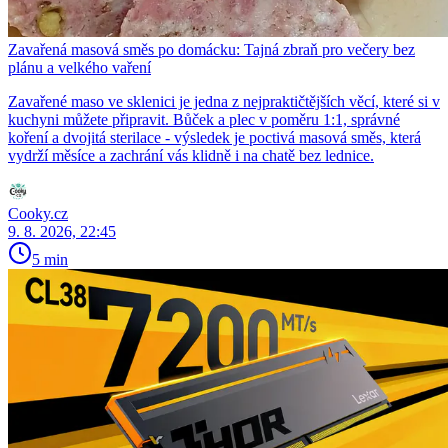
Zavařená masová směs po domácku: Tajná zbraň pro večery bez
plánu a velkého vaření
Zavařené maso ve sklenici je jedna z nejpraktičtějších věcí, které si v
kuchyni můžete připravit. Bůček a plec v poměru 1:1, správné
koření a dvojitá sterilace - výsledek je poctivá masová směs, která
vydrží měsíce a zachrání vás klidně i na chatě bez lednice.
Cooky.cz
9. 8. 2026, 22:45
5 min