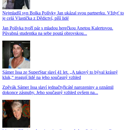
Nejmladší syn Bolka Polívky Jan ukázal svou partnerku. Vždyť to
je celá Vlastička z Dědictví, píší lidé
Jan Polívka tvoří pár s mladou herečkou Anetou Kalertovou.
Půvabná studentka na sebe poutá obrovskou...
Sámer Issa ze SuperStar slaví 41 let. „A takový to býval krásný
kluk,“ reagují lidé na jeho současný vzhled
Zpěvák Sámer Issa slaví jednačtyřicáté narozeniny a oznámil
dokonce zásnuby. Jeho současný vzhled ovšem na...