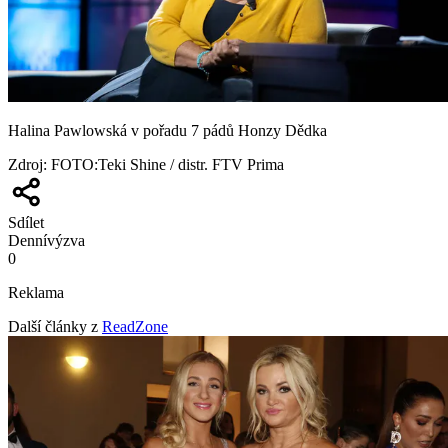
Halina Pawlowská v pořadu 7 pádů Honzy Dědka
Zdroj
:
FOTO:Teki Shine / distr. FTV Prima
Sdílet
Denní
výzva
0
Reklama
Další články z
ReadZone