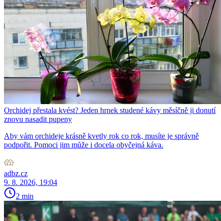
Orchidej přestala kvést? Jeden hrnek studené kávy měsíčně ji donutí
znovu nasadit pupeny
Aby vám orchideje krásně kvetly rok co rok, musíte je správně
podpořit. Pomoci jim může i docela obyčejná káva.
adbz.cz
9. 8. 2026, 19:04
2 min