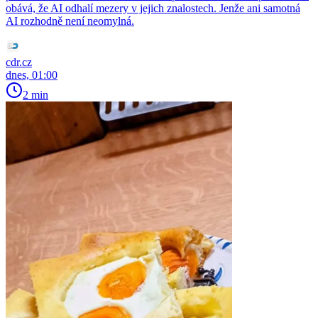
obává, že AI odhalí mezery v jejich znalostech. Jenže ani samotná
AI rozhodně není neomylná.
cdr.cz
dnes, 01:00
2 min