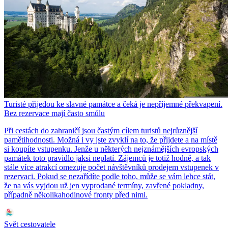
Turisté přijedou ke slavné památce a čeká je nepříjemné překvapení.
Bez rezervace mají často smůlu
Při cestách do zahraničí jsou častým cílem turistů nejrůznější
pamětihodnosti. Možná i vy jste zvyklí na to, že přijdete a na místě
si koupíte vstupenku. Jenže u některých nejznámějších evropských
památek toto pravidlo jaksi neplatí. Zájemců je totiž hodně, a tak
stále více atrakcí omezuje počet návštěvníků prodejem vstupenek v
rezervaci. Pokud se nezařídíte podle toho, může se vám lehce stát,
že na vás vyjdou už jen vyprodané termíny, zavřené pokladny,
případně několikahodinové fronty před nimi.
Svět cestovatele