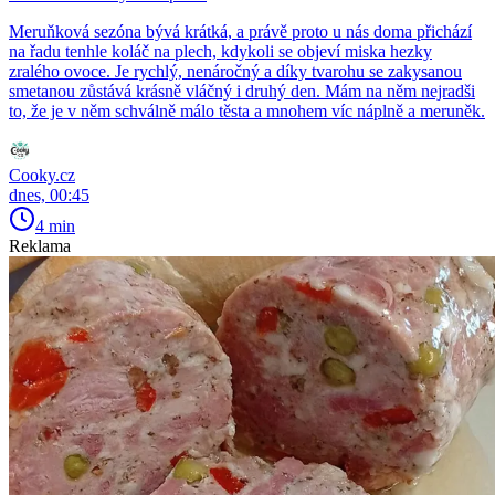
Meruňková sezóna bývá krátká, a právě proto u nás doma přichází
na řadu tenhle koláč na plech, kdykoli se objeví miska hezky
zralého ovoce. Je rychlý, nenáročný a díky tvarohu se zakysanou
smetanou zůstává krásně vláčný i druhý den. Mám na něm nejradši
to, že je v něm schválně málo těsta a mnohem víc náplně a meruněk.
Cooky.cz
dnes, 00:45
4 min
Reklama