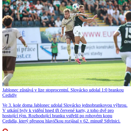
Jablonec zůstává v lize stoprocentní. Slovácko udolal 1:0 brankou
Cedidly
Ve 3. kole doma Jablonec udolal Slovácko jednobrankovou výhrou.
V utkání byly k vidění hned tři červené karty, z toho dvě pro
hostující tým. Rozhodující branku vstřelil po rohovém kopu
Cedidla, který přesnou hlavičkou rozjásal v 62. minutě Střelnici.