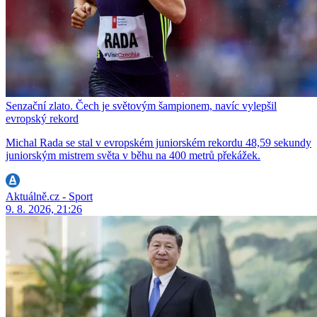
Senzační zlato. Čech je světovým šampionem, navíc vylepšil
evropský rekord
Michal Rada se stal v evropském juniorském rekordu 48,59 sekundy
juniorským mistrem světa v běhu na 400 metrů překážek.
Aktuálně.cz - Sport
9. 8. 2026, 21:26