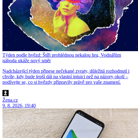
Týden podle hvězd: Štíři prohlédnou nekalou hru, Vodnářům
náhoda ukáže nový směr
Nadcházející týden přinese nečekané zvraty, důležitá rozhodnutí i
chvíle, kdy bude lepší dát na vlastní intuici než na názory okolí –
podívejte se, co si hvězdy připravily právě pro vaše znamení.
Žena.cz
9. 8. 2026, 19:40