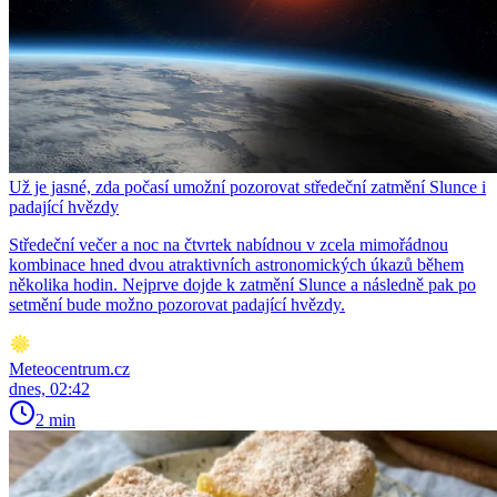
Už je jasné, zda počasí umožní pozorovat středeční zatmění Slunce i
padající hvězdy
Středeční večer a noc na čtvrtek nabídnou v zcela mimořádnou
kombinace hned dvou atraktivních astronomických úkazů během
několika hodin. Nejprve dojde k zatmění Slunce a následně pak po
setmění bude možno pozorovat padající hvězdy.
Meteocentrum.cz
dnes, 02:42
2 min