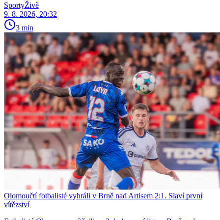
SportyŽivě
9. 8. 2026, 20:32
3 min
Olomoučtí fotbalisté vyhráli v Brně nad Artisem 2:1. Slaví první
vítězství