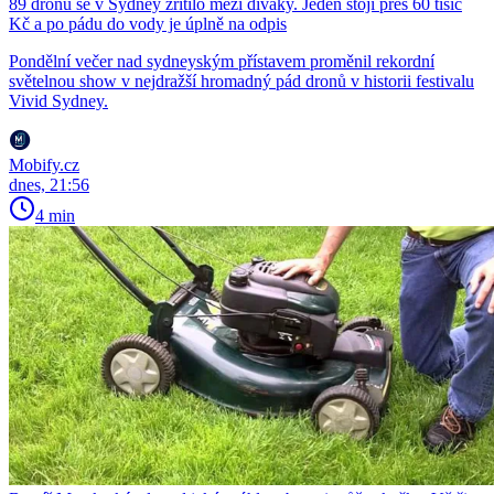
89 dronů se v Sydney zřítilo mezi diváky. Jeden stojí přes 60 tisíc
Kč a po pádu do vody je úplně na odpis
Pondělní večer nad sydneyským přístavem proměnil rekordní
světelnou show v nejdražší hromadný pád dronů v historii festivalu
Vivid Sydney.
Mobify.cz
dnes, 21:56
4 min