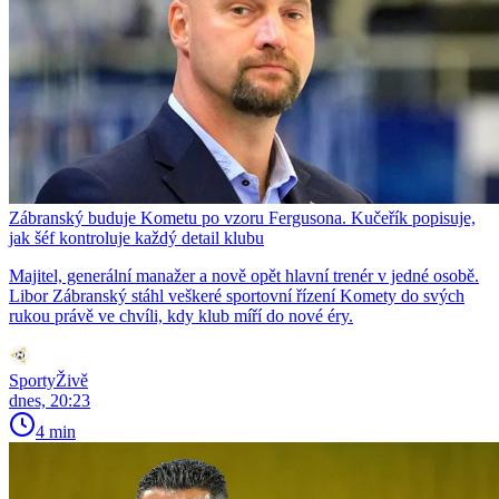
Zábranský buduje Kometu po vzoru Fergusona. Kučeřík popisuje,
jak šéf kontroluje každý detail klubu
Majitel, generální manažer a nově opět hlavní trenér v jedné osobě.
Libor Zábranský stáhl veškeré sportovní řízení Komety do svých
rukou právě ve chvíli, kdy klub míří do nové éry.
SportyŽivě
dnes, 20:23
4 min