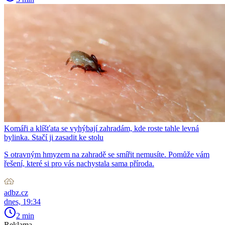
Komáři a klíšťata se vyhýbají zahradám, kde roste tahle levná
bylinka. Stačí ji zasadit ke stolu
S otravným hmyzem na zahradě se smířit nemusíte. Pomůže vám
řešení, které si pro vás nachystala sama příroda.
adbz.cz
dnes, 19:34
2 min
Reklama