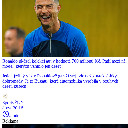
Ronaldo ukázal kolekci aut v hodnotě 700 milionů Kč. Patří mezi ně
model, kterých vzniklo jen deset
Jeden jediný vůz v Ronaldově garáži stojí víc než zbytek sbírky
dohromady. Je to Bugatti, které automobilka vyrobila v pouhých
deseti kusech.
SportyŽivě
dnes, 20:16
4 min
Reklama