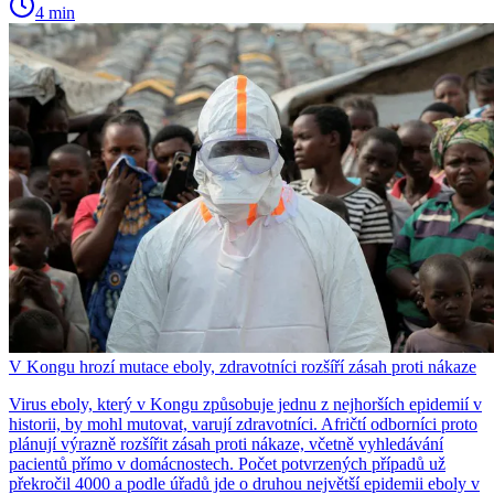
4 min
V Kongu hrozí mutace eboly, zdravotníci rozšíří zásah proti nákaze
Virus eboly, který v Kongu způsobuje jednu z nejhorších epidemií v
historii, by mohl mutovat, varují zdravotníci. Afričtí odborníci proto
plánují výrazně rozšířit zásah proti nákaze, včetně vyhledávání
pacientů přímo v domácnostech. Počet potvrzených případů už
překročil 4000 a podle úřadů jde o druhou největší epidemii eboly v