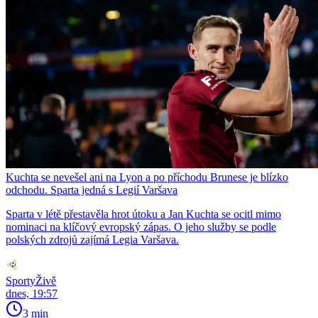
Kuchta se nevešel ani na Lyon a po příchodu Brunese je blízko
odchodu. Sparta jedná s Legií Varšava
Sparta v létě přestavěla hrot útoku a Jan Kuchta se ocitl mimo
nominaci na klíčový evropský zápas. O jeho služby se podle
polských zdrojů zajímá Legia Varšava.
SportyŽivě
dnes, 19:57
3 min