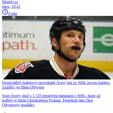
Mobify.cz
dnes, 19:22
4 min
Nenáviděný hokejový provokatér Avery má po NHL novou kariéru.
Zazářil i ve filmu Odyssea
Sean Avery, muž s 1 533 trestnými minutami v NHL, hraje už
potřetí ve filmu Christophera Nolana. Tentokrát jako člen
Odysseovy posádky.