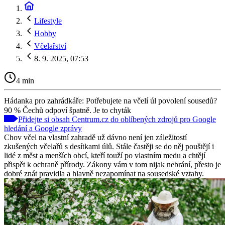
Lifestyle
Hobby
Včelařství
8. 9. 2025, 07:53
4 min
Hádanka pro zahrádkáře: Potřebujete na včelí úl povolení sousedů?
90 % Čechů odpoví špatně. Je to chyták
Přidejte si obsah Centrum.cz do oblíbených zdrojů pro Google
hledání a Google zprávy
Chov včel na vlastní zahradě už dávno není jen záležitostí
zkušených včelařů s desítkami úlů. Stále častěji se do něj pouštějí i
lidé z měst a menších obcí, kteří touží po vlastním medu a chtějí
přispět k ochraně přírody. Zákony vám v tom nijak nebrání, přesto je
dobré znát pravidla a hlavně nezapomínat na sousedské vztahy.