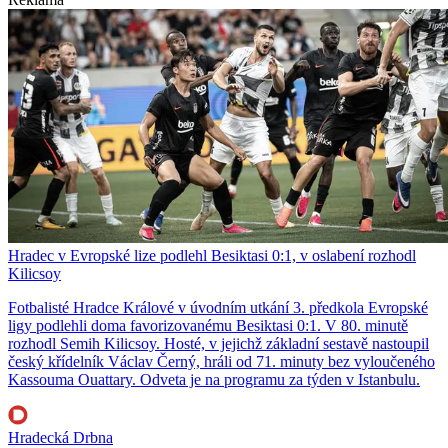
Hradec v Evropské lize podlehl Besiktasi 0:1, v oslabení rozhodl
Kilicsoy
Fotbalisté Hradce Králové v úvodním utkání 3. předkola Evropské
ligy podlehli doma favorizovanému Besiktasi 0:1. V 80. minutě
rozhodl Semih Kilicsoy. Hosté, v jejichž základní sestavě nastoupil
český křídelník Václav Černý, hráli od 71. minuty bez vyloučeného
Kassouma Ouattary. Odveta je na programu za týden v Istanbulu.
Hradecká Drbna