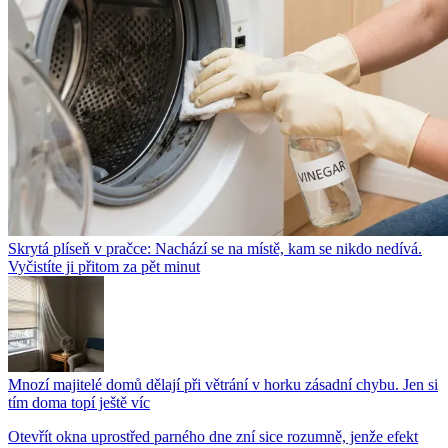
Skrytá plíseň v pračce: Nachází se na místě, kam se nikdo nedívá.
Vyčistíte ji přitom za pět minut
Mnozí majitelé domů dělají při větrání v horku zásadní chybu. Jen si
tím doma topí ještě víc
Otevřít okna uprostřed parného dne zní sice rozumně, jenže efekt