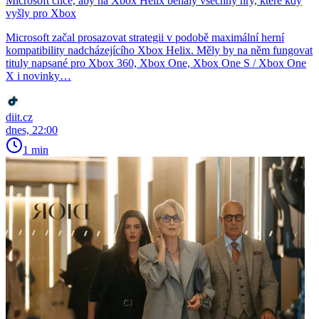
Microsoft chce, aby na Xbox Helix běhaly všechny hry, které kdy
vyšly pro Xbox
Microsoft začal prosazovat strategii v podobě maximální herní
kompatibility nadcházejícího Xbox Helix. Měly by na něm fungovat
tituly napsané pro Xbox 360, Xbox One, Xbox One S / Xbox One
X i novinky…
diit.cz
dnes, 22:00
1 min