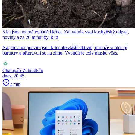
5 let jsme marně vyháněli krtka. Zahradník vzal kuchyňský odpad,
noviny a za 20 minut byl klid
Na jaře a na podzim jsou krtci obzvláště aktivní, protože si hledají
partnery a připravují se na zimu. Vypudit je tedy musíte včas.
Chalupáři-Zahrádkáři
dnes, 20:45
2 min