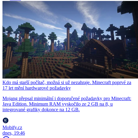
Kdo má starší počítač, možná si už nezahraje. Minecraft poprvé za
17 let mění hardwarové požadavky
Mojang přepsal minimální i doporučené požadavky pro Minecraft:
Java Edition. Minimum RAM vyskočilo ze 2 GB na 8, u
integrované grafiky dokonce na 12 GB.
Mobify.cz
dnes, 19:46