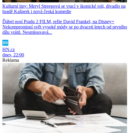
Kulturní tipy: Meryl Streepová se vrací v ikonické roli, divadlo na
hradě Kašperk i nová česká komedie
Ďábel nosí Pradu 2 FILM, režie David Frankel, na Disney+
Nekompromisní svět vysoké módy se po dvaceti letech od prvního
dílu vrátil. Nesmlouvavá...
HN.cz
dnes, 22:00
Reklama