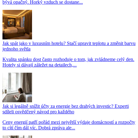
bývá opačný. Horký vzduch se dostane...
Jak spát jako v luxusním hotelu? Stačí upravit teplotu a změnit barvu
jednoho světla
Kvalita spánku dost často rozhoduje o tom, jak zvládneme celý den.
Hotely si dávají záležet na detailech,...
Jak si legálně snížit účty za energie bez drahých investic? Experti
sdíleli osvědčený návod pro každého
Ceny energií patří pořád mezi největší výdaje domácností a rozpočty
to cítí čím dál víc. Dobrá zpráva ale...