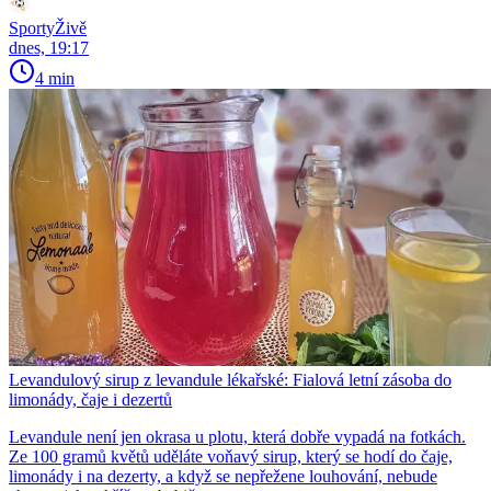
SportyŽivě
dnes, 19:17
4 min
Levandulový sirup z levandule lékařské: Fialová letní zásoba do
limonády, čaje i dezertů
Levandule není jen okrasa u plotu, která dobře vypadá na fotkách.
Ze 100 gramů květů uděláte voňavý sirup, který se hodí do čaje,
limonády i na dezerty, a když se nepřežene louhování, nebude