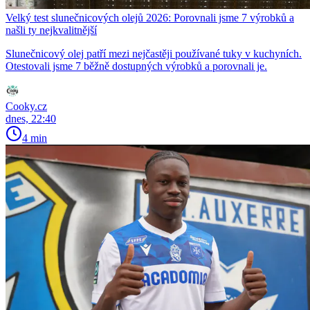
Velký test slunečnicových olejů 2026: Porovnali jsme 7 výrobků a
našli ty nejkvalitnější
Slunečnicový olej patří mezi nejčastěji používané tuky v kuchyních.
Otestovali jsme 7 běžně dostupných výrobků a porovnali je.
Cooky.cz
dnes, 22:40
4 min