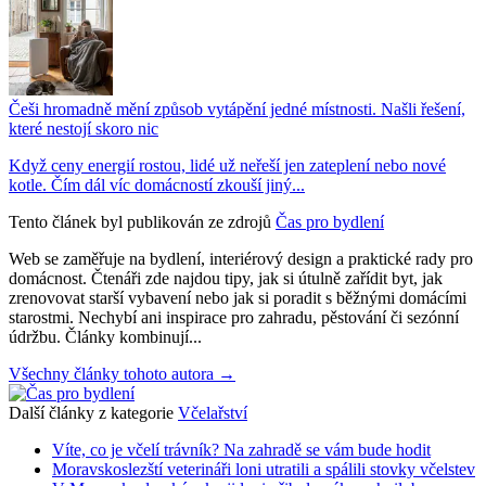
Češi hromadně mění způsob vytápění jedné místnosti. Našli řešení,
které nestojí skoro nic
Když ceny energií rostou, lidé už neřeší jen zateplení nebo nové
kotle. Čím dál víc domácností zkouší jiný...
Tento článek byl publikován ze zdrojů
Čas pro bydlení
Web se zaměřuje na bydlení, interiérový design a praktické rady pro
domácnost. Čtenáři zde najdou tipy, jak si útulně zařídit byt, jak
zrenovovat starší vybavení nebo jak si poradit s běžnými domácími
starostmi. Nechybí ani inspirace pro zahradu, pěstování či sezónní
údržbu. Články kombinují...
Všechny články tohoto autora →
Další články z kategorie
Včelařství
Víte, co je včelí trávník? Na zahradě se vám bude hodit
Moravskoslezští veterináři loni utratili a spálili stovky včelstev