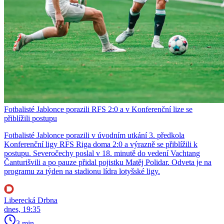
Fotbalisté Jablonce porazili RFS 2:0 a v Konferenční lize se
přiblížili postupu
Fotbalisté Jablonce porazili v úvodním utkání 3. předkola
Konferenční ligy RFS Riga doma 2:0 a výrazně se přiblížili k
postupu. Severočechy poslal v 18. minutě do vedení Vachtang
Čanturišvili a po pauze přidal pojistku Matěj Polidar. Odveta je na
programu za týden na stadionu lídra lotyšské ligy.
Liberecká Drbna
dnes, 19:35
3 min