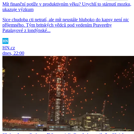
Mít finanční potíže v produktivním věku? Urychlí to stárnutí mozku,
ukazuje výzkum
Sice chudoba cti netratí, ale mít neustále hluboko do kapsy není nic
příjemného. Tým britských vědců pod vedením Praveethy
Patalayové z londýnské...
HN.cz
dnes, 22:00