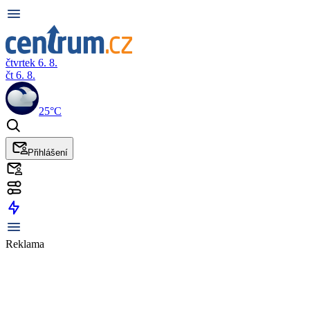
čtvrtek 6. 8.
čt 6. 8.
25°C
Přihlášení
Reklama