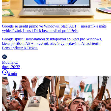
Google se usadil přímo ve Windows. Stačí ALT + mezerník a máte
vyhledávání, Lens i Disk bez otevření prohlížeče
Google spustil samostatnou desktopovou aplikaci pro Windows,
která po stisku Alt + mezerník otevře vyhledávání, AI asistenta,
Lens i přístup k Disku.
Mobify.cz
dnes, 20:32
4 min