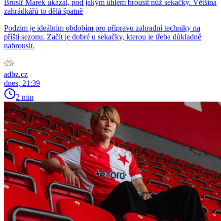
Brusíř Marek ukázal, pod jakým úhlem brousit nůž sekačky. Většina
zahrádkářů to dělá špatně
Podzim je ideálním obdobím pro přípravu zahradní techniky na
příští sezonu. Začít je dobré u sekačky, kterou je třeba důkladně
nabrousit.
adbz.cz
dnes, 21:39
2 min