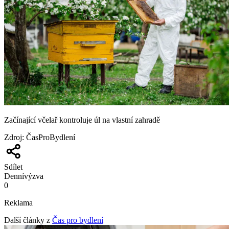
Začínající včelař kontroluje úl na vlastní zahradě
Zdroj
:
ČasProBydlení
Sdílet
Denní
výzva
0
Reklama
Další články z
Čas pro bydlení