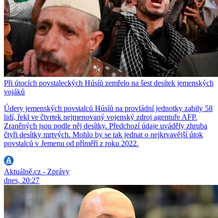
Při útocích povstaleckých Húsíů zemřelo na šest desítek jemenských
vojáků
Údery jemenských povstalců Húsíů na provládní jednotky zabily 58
lidí, řekl ve čtvrtek nejmenovaný vojenský zdroj agentuře AFP.
Zraněných jsou podle něj desítky. Předchozí údaje uváděly zhruba
čtyři desítky mrtvých. Mohlo by se tak jednat o nejkrvavější útok
povstalců v Jemenu od příměří z roku 2022.
Aktuálně.cz - Zprávy
dnes, 20:27