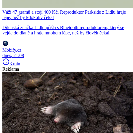
Váží 47 gramů a stojí 400 Kč. Reproduktor Parkside z Lidlu hraje
lépe, než by kdokoliv čekal
Dílenská značka Lidlu přišla s Bluetooth reproduktorem, který se
vejde do dlaně a hraje mnohem lépe, než by člověk čekal.
Mobify.cz
dnes, 21:08
3 min
Reklama