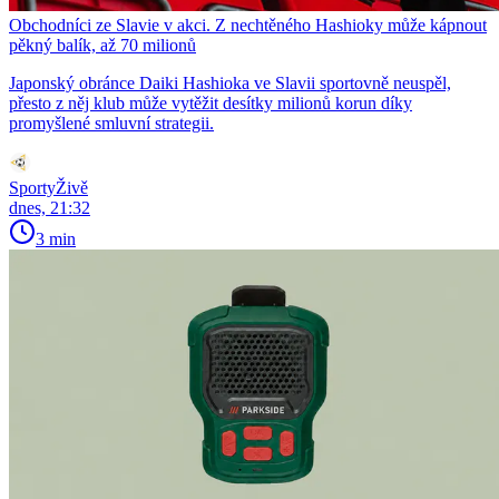
Obchodníci ze Slavie v akci. Z nechtěného Hashioky může kápnout
pěkný balík, až 70 milionů
Japonský obránce Daiki Hashioka ve Slavii sportovně neuspěl,
přesto z něj klub může vytěžit desítky milionů korun díky
promyšlené smluvní strategii.
SportyŽivě
dnes, 21:32
3 min