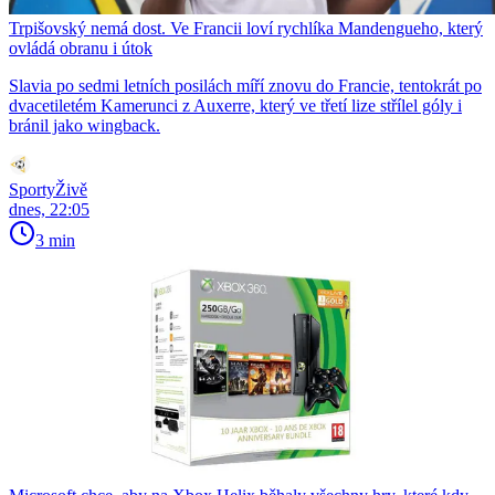
Trpišovský nemá dost. Ve Francii loví rychlíka Mandengueho, který
ovládá obranu i útok
Slavia po sedmi letních posilách míří znovu do Francie, tentokrát po
dvacetiletém Kamerunci z Auxerre, který ve třetí lize střílel góly i
bránil jako wingback.
SportyŽivě
dnes, 22:05
3 min