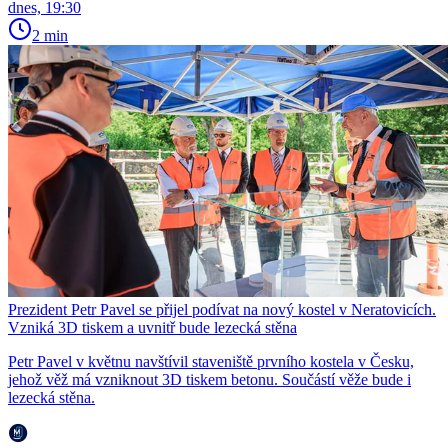
dnes, 19:30
2 min
Prezident Petr Pavel se přijel podívat na nový kostel v Neratovicích.
Vzniká 3D tiskem a uvnitř bude lezecká stěna
Petr Pavel v květnu navštívil staveniště prvního kostela v Česku,
jehož věž má vzniknout 3D tiskem betonu. Součástí věže bude i
lezecká stěna.