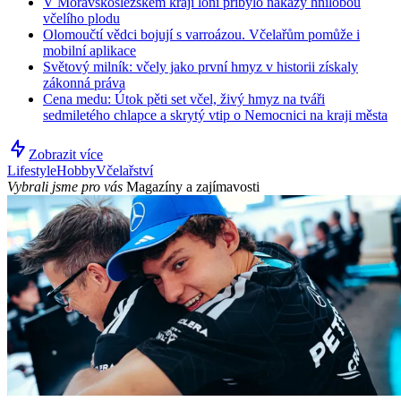
V Moravskoslezském kraji loni přibylo nákazy hnilobou
včelího plodu
Olomoučtí vědci bojují s varroázou. Včelařům pomůže i
mobilní aplikace
Světový milník: včely jako první hmyz v historii získaly
zákonná práva
Cena medu: Útok pěti set včel, živý hmyz na tváři
sedmiletého chlapce a skrytý vtip o Nemocnici na kraji města
Zobrazit více
Lifestyle
Hobby
Včelařství
Vybrali jsme pro vás
Magazíny a zajímavosti