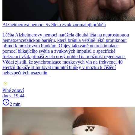
Alzheimerova nemoc: Světlo a zvuk zpomalují průběh
Léčba Alzheimerovy nemoci narážela dlouhá léta na neprostupnou
hematoencefalickou bariéru, která bránila většině léků proniknout
přímo k mozkovým buňkám. Objev takzvané neurostimulace
pomocí blikajícího světla a zvukových impulsů o specifické
frekvenci však přináší zcela nový pohled na možnost regenerace.
Vědci zjistili, že synchronizace mozkových vln na frekvenci 40
Hertzů dokáže stimulovat imunitní buňky v mozku k čištění
nebezpečných usazenin.
Plné zdraví
dnes, 19:44
2 min