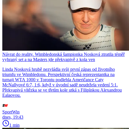
Návrat do reality. Wimbledonská šampionka Nosková ztratila téměř
vyhraný set a na Masters jde překvapivě z kola ven
Linda Nosková hrubě nezvládla svůj první zápas od životního
triumfu ve Wimbledonu. Perspektivní česká reprezentantka na
turnaji WTA 1000 v Torontu podlehla Američance Caty
McNallyové 6:7, 1:6, když v úvodní sadě neudržela vedení 5:1.
Překvapivá vítězka se ve třetím kole utká s Filipínkou Alexandrou
Ealaovou.
SportWin
dnes, 19:43
1 min