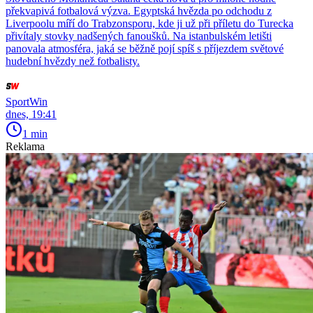
překvapivá fotbalová výzva. Egyptská hvězda po odchodu z
Liverpoolu míří do Trabzonsporu, kde ji už při příletu do Turecka
přivítaly stovky nadšených fanoušků. Na istanbulském letišti
panovala atmosféra, jaká se běžně pojí spíš s příjezdem světové
hudební hvězdy než fotbalisty.
SportWin
dnes, 19:41
1 min
Reklama