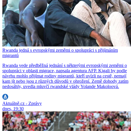
Rwanda jedná s evropskými zeměmi o spolupráci s přijímáním
migrantů
Rwanda vede předběžná jednání s některými evropskými zeměmi o
spolupráci v oblasti migrace, napsala agentura AFP. Kigali by podle
návrhu mohlo přijímat rodiny migrantů, kteří uvízli na cestě, nemají
kam jít nebo jsou z různých důvodů v ohrožení. Země dohody zatím
nedosáhly, uvedla mluvčí rwandské vlády Yolande Makoloová.
Aktuálně.cz - Zprávy
dnes, 19:30