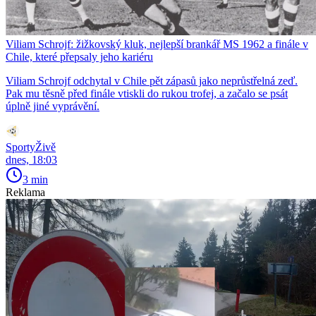
Viliam Schrojf: žižkovský kluk, nejlepší brankář MS 1962 a finále v
Chile, které přepsaly jeho kariéru
Viliam Schrojf odchytal v Chile pět zápasů jako neprůstřelná zeď.
Pak mu těsně před finále vtiskli do rukou trofej, a začalo se psát
úplně jiné vyprávění.
SportyŽivě
dnes, 18:03
3 min
Reklama