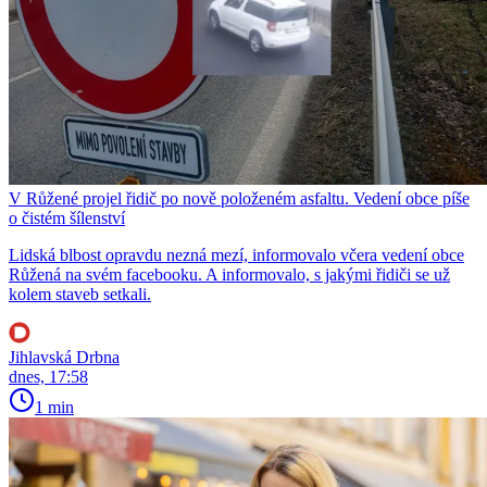
V Růžené projel řidič po nově položeném asfaltu. Vedení obce píše
o čistém šílenství
Lidská blbost opravdu nezná mezí, informovalo včera vedení obce
Růžená na svém facebooku. A informovalo, s jakými řidiči se už
kolem staveb setkali.
Jihlavská Drbna
dnes, 17:58
1 min