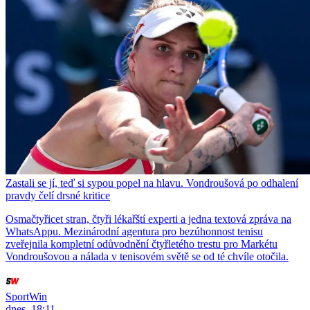
Zastali se jí, teď si sypou popel na hlavu. Vondroušová po odhalení
pravdy čelí drsné kritice
Osmačtyřicet stran, čtyři lékařští experti a jedna textová zpráva na
WhatsAppu. Mezinárodní agentura pro bezúhonnost tenisu
zveřejnila kompletní odůvodnění čtyřletého trestu pro Markétu
Vondroušovou a nálada v tenisovém světě se od té chvíle otočila.
SportWin
dnes, 18:11