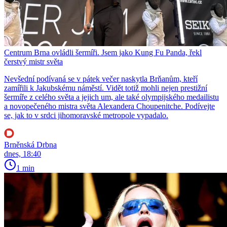
Centrum Brna ovládli šermíři. Jsem jako Kung Fu Panda, řekl
čerstvý mistr světa
Nevšední podívaná se v pátek večer naskytla Brňanům, kteří
zamířili k Jakubskému náměstí. Vidět totiž mohli nejen prestižní
šermíře z celého světa a jejich um, ale také olympijského medailistu
a novopečeného mistra světa Alexandera Choupenitche. Podívejte
se, jak to v srdci jihomoravské metropole vypadalo.
Brněnská Drbna
dnes, 18:40
1 min