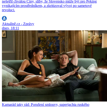
nešetřil chválou Číny, sliby, že Slovensko může být pro Peking
vynikajícím prostředníkem, a zkritizoval vývoj po sametové
revoluci.
Aktuálně.cz - Zprávy
dnes, 18:11
Kamarád taky rád: Porušení smlouvy, superjachta ruského