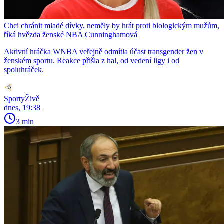
Chci chránit mladé dívky, neměly by hrát proti biologickým mužům,
říká hvězda ženské NBA Cunninghamová
Aktivní hráčka WNBA veřejně odmítla účast transgender žen v
ženském sportu. Reakce přišla z hal, od vedení ligy i od
spoluhráček.
SportyŽivě
dnes, 19:38
3 min