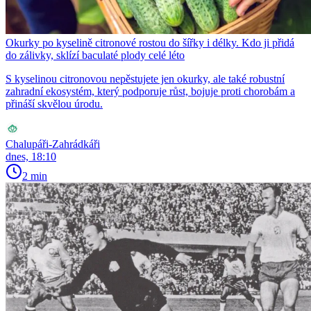
Okurky po kyselině citronové rostou do šířky i délky. Kdo ji přidá
do zálivky, sklízí baculaté plody celé léto
S kyselinou citronovou nepěstujete jen okurky, ale také robustní
zahradní ekosystém, který podporuje růst, bojuje proti chorobám a
přináší skvělou úrodu.
Chalupáři-Zahrádkáři
dnes, 18:10
2 min