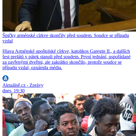
Špičky arménské církve skončily před soudem. Soudce se případu
vzdal
Hlava Arménské apoštolské církve, katolikos Garegin II., a dalších
šest prelátů v pátek stanuli před soudem. První jednání, uspořádané
za zavřenými dveřmi, ale zakrátko skončilo, protože soudce se
případu vzdal, oznámila média.
Aktuálně.cz - Zprávy
dnes, 19:30