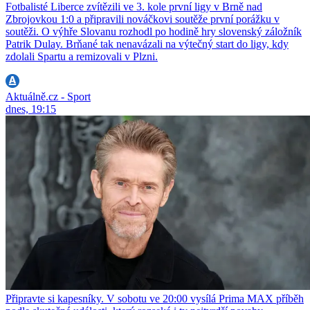
Fotbalisté Liberce zvítězili ve 3. kole první ligy v Brně nad
Zbrojovkou 1:0 a připravili nováčkovi soutěže první porážku v
soutěži. O výhře Slovanu rozhodl po hodině hry slovenský záložník
Patrik Dulay. Brňané tak nenavázali na výtečný start do ligy, kdy
zdolali Spartu a remizovali v Plzni.
Aktuálně.cz - Sport
dnes, 19:15
Připravte si kapesníky. V sobotu ve 20:00 vysílá Prima MAX příběh