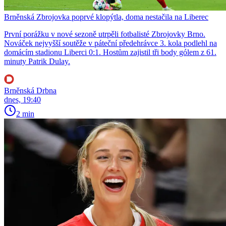
Brněnská Zbrojovka poprvé klopýtla, doma nestačila na Liberec
První porážku v nové sezoně utrpěli fotbalisté Zbrojovky Brno.
Nováček nejvyšší soutěže v páteční předehrávce 3. kola podlehl na
domácím stadionu Liberci 0:1. Hostům zajistil tři body gólem z 61.
minuty Patrik Dulay.
Brněnská Drbna
dnes, 19:40
2 min