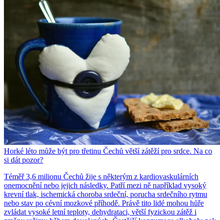
Horké léto může být pro třetinu Čechů větší zátěží pro srdce. Na co
si dát pozor?
Téměř 3,6 milionu Čechů žije s některým z kardiovaskulárních
onemocnění nebo jejich následky. Patří mezi ně například vysoký
krevní tlak, ischemická choroba srdeční, porucha srdečního rytmu
nebo stav po cévní mozkové příhodě. Právě tito lidé mohou hůře
zvládat vysoké letní teploty, dehydrataci, větší fyzickou zátěž i