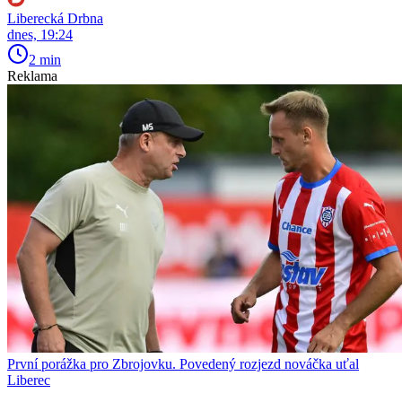
Liberecká Drbna
dnes, 19:24
2 min
Reklama
První porážka pro Zbrojovku. Povedený rozjezd nováčka uťal
Liberec