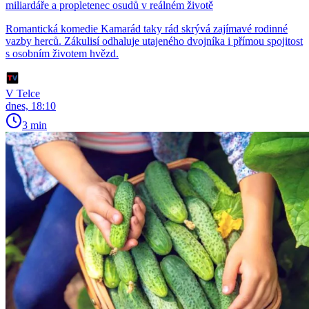
miliardáře a propletenec osudů v reálném životě
Romantická komedie Kamarád taky rád skrývá zajímavé rodinné
vazby herců. Zákulisí odhaluje utajeného dvojníka i přímou spojitost
s osobním životem hvězd.
V Telce
dnes, 18:10
3 min