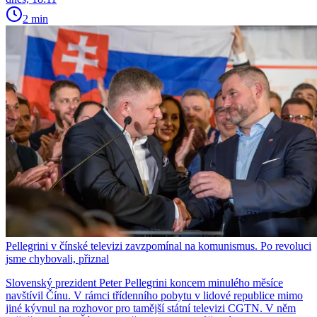
2 min
Pellegrini v čínské televizi zavzpomínal na komunismus. Po revoluci
jsme chybovali, přiznal
Slovenský prezident Peter Pellegrini koncem minulého měsíce
navštívil Čínu. V rámci třídenního pobytu v lidové republice mimo
jiné kývnul na rozhovor pro tamější státní televizi CGTN. V něm