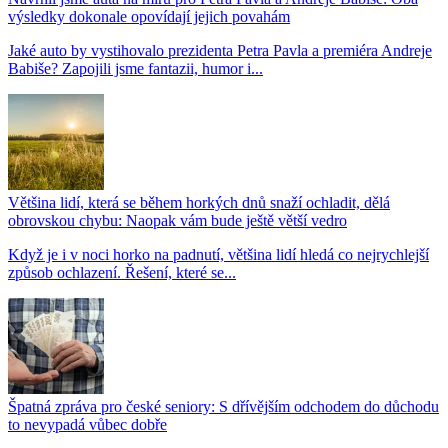
výsledky dokonale opovídají jejich povahám
Jaké auto by vystihovalo prezidenta Petra Pavla a premiéra Andreje
Babiše? Zapojili jsme fantazii, humor i...
Většina lidí, která se během horkých dnů snaží ochladit, dělá
obrovskou chybu: Naopak vám bude ještě větší vedro
Když je i v noci horko na padnutí, většina lidí hledá co nejrychlejší
způsob ochlazení. Řešení, které se...
Špatná zpráva pro české seniory: S dřívějším odchodem do důchodu
to nevypadá vůbec dobře