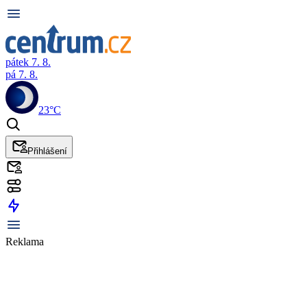
pátek 7. 8.
pá 7. 8.
23°C
Přihlášení
Reklama