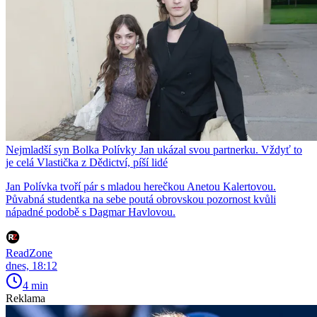
Nejmladší syn Bolka Polívky Jan ukázal svou partnerku. Vždyť to
je celá Vlastička z Dědictví, píší lidé
Jan Polívka tvoří pár s mladou herečkou Anetou Kalertovou.
Půvabná studentka na sebe poutá obrovskou pozornost kvůli
nápadné podobě s Dagmar Havlovou.
ReadZone
dnes, 18:12
4 min
Reklama