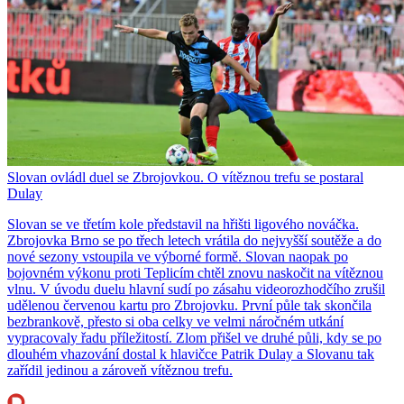
Slovan ovládl duel se Zbrojovkou. O vítěznou trefu se postaral
Dulay
Slovan se ve třetím kole představil na hřišti ligového nováčka.
Zbrojovka Brno se po třech letech vrátila do nejvyšší soutěže a do
nové sezony vstoupila ve výborné formě. Slovan naopak po
bojovném výkonu proti Teplicím chtěl znovu naskočit na vítěznou
vlnu. V úvodu duelu hlavní sudí po zásahu videorozhodčího zrušil
udělenou červenou kartu pro Zbrojovku. První půle tak skončila
bezbrankově, přesto si oba celky ve velmi náročném utkání
vypracovaly řadu příležitostí. Zlom přišel ve druhé půli, kdy se po
dlouhém vhazování dostal k hlavičce Patrik Dulay a Slovanu tak
zařídil jedinou a zároveň vítěznou trefu.