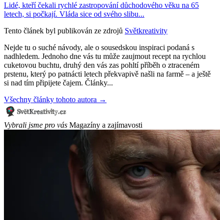
Lidé, kteří čekali rychlé zastropování důchodového věku na 65
letech, si počkají. Vláda sice od svého slibu...
Tento článek byl publikován ze zdrojů
Světkreativity
Nejde tu o suché návody, ale o sousedskou inspiraci podaná s
nadhledem. Jednoho dne vás tu může zaujmout recept na rychlou
cuketovou buchtu, druhý den vás zas pohltí příběh o ztraceném
prstenu, který po patnácti letech překvapivě našli na farmě – a ještě
si nad tím připijete čajem. Články...
Všechny články tohoto autora →
Vybrali jsme pro vás
Magazíny a zajímavosti