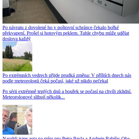
Po návratu z dovolené ho v poštovní schránce čekalo hořké
překvapení. Prošel si hotovým peklem. Tuhle chybu může udělat
doslova každý
Po extrémních vedrech přijde prudká změna: V příštích dnech nás
podle meteorologů čeká počasí, jaké už nikdo nečekal
Po sérii extrémně teplých dnů a bouřek se počasí na chvíli zklidní.
Meteorologové slibují několik...
Navrhli jsme auta na míru pro Petra Pavla a Andreje Babiše: Oba