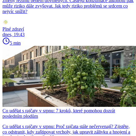
změny režimu během dovolených. Častější konzumace alkoholu pak
může riziko dále zvyšovat. Jak tedy riziko problémů se srdcem co
nejvíc snížit?
Plné zdraví
dnes, 19:43
5 min
Co udělat s rajčaty v srpnu: 7 kroků, které pomohou dozrát
posledním plodům
Co udělat s rajčaty v srpnu: Proč rajčata stále nečervenají? Zjistěte,
co odstranit, kdy zaštipovat vrcholy, jak upravit zálivku a hnojení a