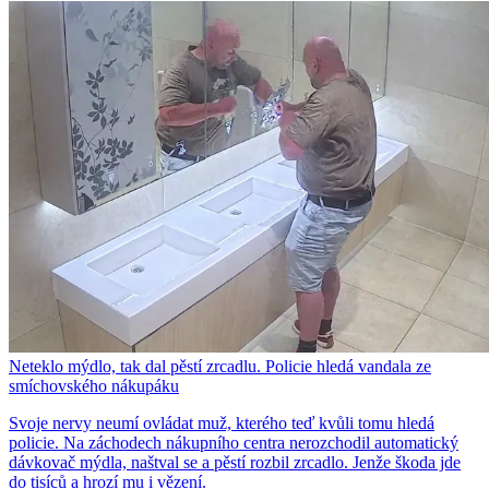
Neteklo mýdlo, tak dal pěstí zrcadlu. Policie hledá vandala ze
smíchovského nákupáku
Svoje nervy neumí ovládat muž, kterého teď kvůli tomu hledá
policie. Na záchodech nákupního centra nerozchodil automatický
dávkovač mýdla, naštval se a pěstí rozbil zrcadlo. Jenže škoda jde
do tisíců a hrozí mu i vězení.