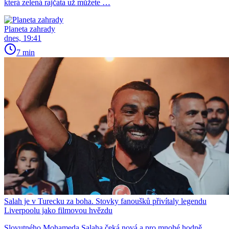
která zelená rajčata už můžete …
Planeta zahrady
dnes, 19:41
7 min
Salah je v Turecku za boha. Stovky fanoušků přivítaly legendu
Liverpoolu jako filmovou hvězdu
Slovutného Mohameda Salaha čeká nová a pro mnohé hodně