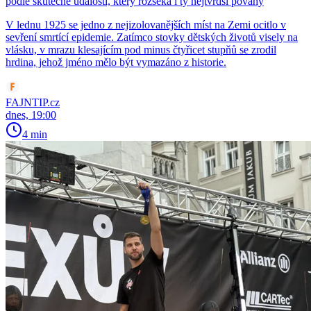
podle skutečné události, který rozseká i ty nejtvrdší povahy
V lednu 1925 se jedno z nejizolovanějších míst na Zemi ocitlo v
sevření smrtící epidemie. Zatímco stovky dětských životů visely na
vlásku, v mrazu klesajícím pod minus čtyřicet stupňů se zrodil
hrdina, jehož jméno mělo být vymazáno z historie.
FAJNTIP.cz
dnes, 19:00
4 min