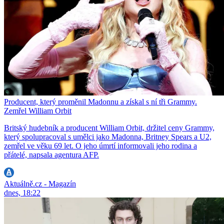
Producent, který proměnil Madonnu a získal s ní tři Grammy.
Zemřel William Orbit
Britský hudebník a producent William Orbit, držitel ceny Grammy,
který spolupracoval s umělci jako Madonna, Britney Spears a U2,
zemřel ve věku 69 let. O jeho úmrtí informovali jeho rodina a
přátelé, napsala agentura AFP.
Aktuálně.cz - Magazín
dnes, 18:22