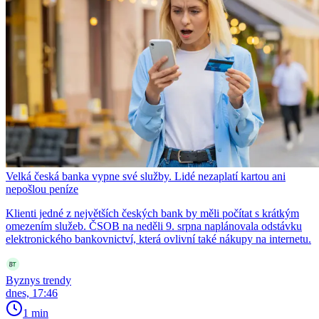
Velká česká banka vypne své služby. Lidé nezaplatí kartou ani
nepošlou peníze
Klienti jedné z největších českých bank by měli počítat s krátkým
omezením služeb. ČSOB na neděli 9. srpna naplánovala odstávku
elektronického bankovnictví, která ovlivní také nákupy na internetu.
Byznys trendy
dnes, 17:46
1 min