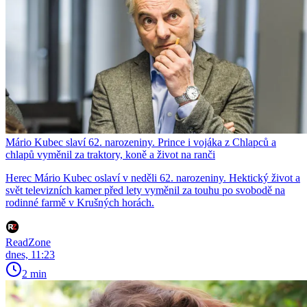
Mário Kubec slaví 62. narozeniny. Prince i vojáka z Chlapců a
chlapů vyměnil za traktory, koně a život na ranči
Herec Mário Kubec oslaví v neděli 62. narozeniny. Hektický život a
svět televizních kamer před lety vyměnil za touhu po svobodě na
rodinné farmě v Krušných horách.
ReadZone
dnes, 11:23
2 min