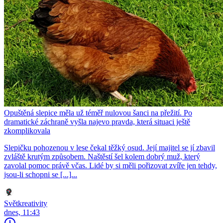
Opuštěná slepice měla už téměř nulovou šanci na přežití. Po
dramatické záchraně vyšla najevo pravda, která situaci ještě
zkomplikovala
Slepičku pohozenou v lese čekal těžký osud. Její majitel se jí zbavil
zvláště krutým způsobem. Naštěstí šel kolem dobrý muž, který
zavolal pomoc právě včas. Lidé by si měli pořizovat zvíře jen tehdy,
jsou-li schopni se [...]...
Světkreativity
dnes, 11:43