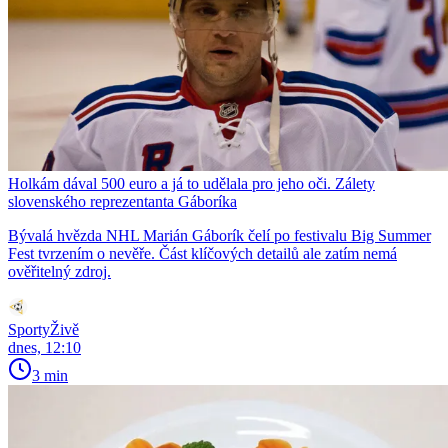
Holkám dával 500 euro a já to udělala pro jeho oči. Zálety
slovenského reprezentanta Gáboríka
Bývalá hvězda NHL Marián Gáborík čelí po festivalu Big Summer
Fest tvrzením o nevěře. Část klíčových detailů ale zatím nemá
ověřitelný zdroj.
SportyŽivě
dnes, 12:10
3 min