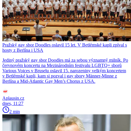
Pražský gay sbor Doodles oslavil 15 let. V Betlémské kapli zpíval s
hosty z Berlína i USA
Jediný pražský gay sbor Doodles má za sebou významný milník. Po
červnovém koncertu na Mezinárodním festivalu LGBTQ+ sborů
Various Voices v Bruselu oslavil 15. narozeniny velkým koncertem
v Betlémské kapli, kam si pozval i gay sbory Männer-Minne z
Berlína a Mid-Atlantic Gay Men’s Chorus z USA.
Aplausin.cz
dnes, 11:27
2 min