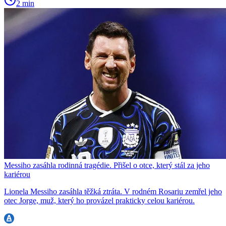
2 min
Messiho zasáhla rodinná tragédie. Přišel o otce, který stál za jeho
kariérou
Lionela Messiho zasáhla těžká ztráta. V rodném Rosariu zemřel jeho
otec Jorge, muž, který ho provázel prakticky celou kariérou.