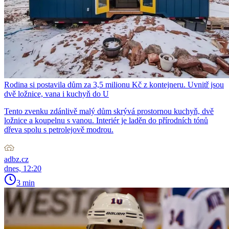
Rodina si postavila dům za 3,5 milionu Kč z kontejneru. Uvnitř jsou
dvě ložnice, vana i kuchyň do U
Tento zvenku zdánlivě malý dům skrývá prostornou kuchyň, dvě
ložnice a koupelnu s vanou. Interiér je laděn do přírodních tónů
dřeva spolu s petrolejově modrou.
adbz.cz
dnes, 12:20
3 min