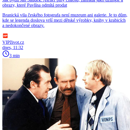
obrazy, které Pavlína odmítá prodat
Branická vila českého fotografa není muzeum ani galerie. Je to dům,
kde se legenda doslova vrší mezi dětské výrobky, knihy v krabicích
a nedokončené obrazy.
VIPživot.cz
dnes, 11:32
3 min