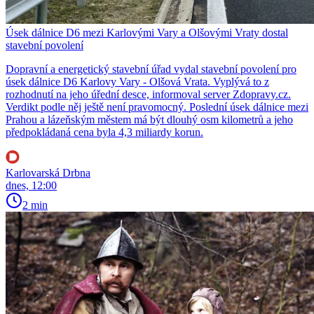
Úsek dálnice D6 mezi Karlovými Vary a Olšovými Vraty dostal
stavební povolení
Dopravní a energetický stavební úřad vydal stavební povolení pro
úsek dálnice D6 Karlovy Vary - Olšová Vrata. Vyplývá to z
rozhodnutí na jeho úřední desce, informoval server Zdopravy.cz.
Verdikt podle něj ještě není pravomocný. Poslední úsek dálnice mezi
Prahou a lázeňským městem má být dlouhý osm kilometrů a jeho
předpokládaná cena byla 4,3 miliardy korun.
Karlovarská Drbna
dnes, 12:00
2 min