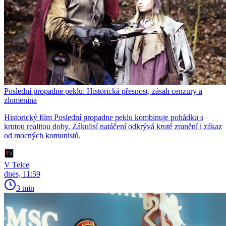
Poslední propadne peklu: Historická přesnost, zásah cenzury a
zlomenina
Historický film Poslední propadne peklu kombinuje pohádku s
krutou realitou doby. Zákulisí natáčení odkrývá kruté zranění i zákaz
od mocných komunistů.
V Telce
dnes, 11:59
3 min