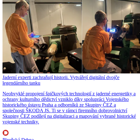
Jaderní experti zachraňují historii. Vytvářejí digitální dvojče
legendárního tanku
Neobvyklé propojení špičkových technologií z jaderné energetiky a
ochrany kulturního dědictví vzniklo díky spolupráci Vojenského
historického ústavu Praha a odborníků ze Skupiny ČEZ a
společnosti ŠKODA JS. Ti se v rámci firemního dobrovolnictví
Skupiny ČEZ podílejí na digitalizaci a mapování vybrané historické
vojenské techniky.
Plzeňská Drbna