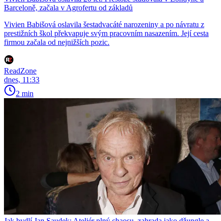
Barceloně, začala v Agrofertu od základů
Vivien Babišová oslavila šestadvacáté narozeniny a po návratu z
prestižních škol překvapuje svým pracovním nasazením. Její cesta
firmou začala od nejnižších pozic.
ReadZone
dnes, 11:33
2 min
Jak bydlí Jan Saudek: Ateliér plný chaosu, zahrada jako džungle a