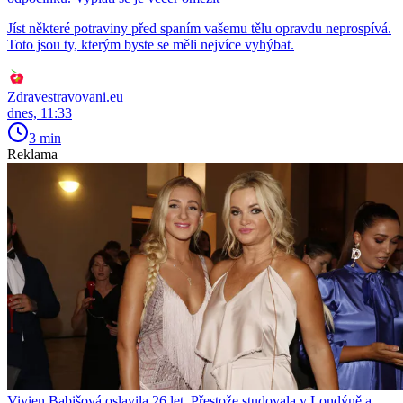
Jíst některé potraviny před spaním vašemu tělu opravdu neprospívá.
Toto jsou ty, kterým byste se měli nejvíce vyhýbat.
Zdravestravovani.eu
dnes, 11:33
3 min
Reklama
Vivien Babišová oslavila 26 let. Přestože studovala v Londýně a