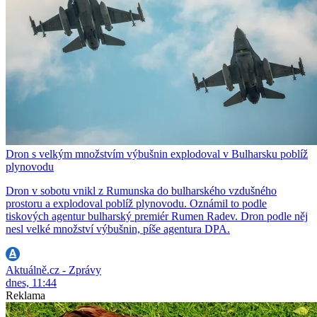
Dron s velkým množstvím výbušnin explodoval v Bulharsku poblíž
plynovodu
Dron v sobotu vnikl z Rumunska do bulharského vzdušného
prostoru a explodoval poblíž plynovodu. Oznámil to podle
tiskových agentur bulharský premiér Rumen Radev. Dron podle něj
nesl velké množství výbušnin, píše agentura DPA.
Aktuálně.cz - Zprávy
dnes, 11:44
Reklama