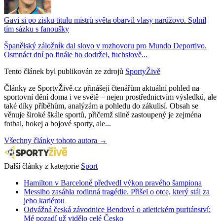
Gavi si po zisku titulu mistrů světa obarvil vlasy narůžovo. Splnil
tím sázku s fanoušky
Španělský záložník dal slovo v rozhovoru pro Mundo Deportivo.
Osmnáct dní po finále ho dodržel, fuchsiově...
Tento článek byl publikován ze zdrojů
SportyŽivě
Články ze SportyŽivě.cz přinášejí čtenářům aktuální pohled na
sportovní dění doma i ve světě – nejen prostřednictvím výsledků, ale
také díky příběhům, analýzám a pohledu do zákulisí. Obsah se
věnuje široké škále sportů, přičemž silně zastoupený je zejména
fotbal, hokej a bojové sporty, ale...
Všechny články tohoto autora →
Další články z kategorie
Sport
Hamilton v Barceloně předvedl výkon pravého šampiona
Messiho zasáhla rodinná tragédie. Přišel o otce, který stál za
jeho kariérou
Odvážná česká závodnice Bendová o atletickém puritánství:
Mé pozadí už vidělo celé Česko