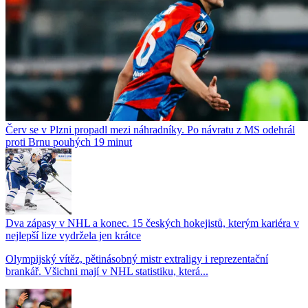
Červ se v Plzni propadl mezi náhradníky. Po návratu z MS odehrál
proti Brnu pouhých 19 minut
Dva zápasy v NHL a konec. 15 českých hokejistů, kterým kariéra v
nejlepší lize vydržela jen krátce
Olympijský vítěz, pětinásobný mistr extraligy i reprezentační
brankář. Všichni mají v NHL statistiku, která...