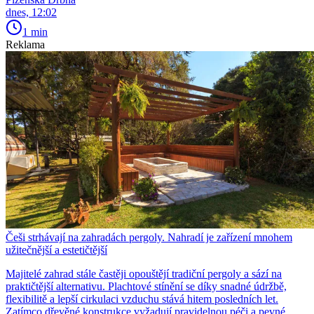
dnes, 12:02
1 min
Reklama
Češi strhávají na zahradách pergoly. Nahradí je zařízení mnohem
užitečnější a estetičtější
Majitelé zahrad stále častěji opouštějí tradiční pergoly a sází na
praktičtější alternativu. Plachtové stínění se díky snadné údržbě,
flexibilitě a lepší cirkulaci vzduchu stává hitem posledních let.
Zatímco dřevěné konstrukce vyžadují pravidelnou péči a pevné