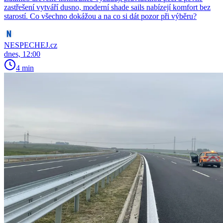
zastřešení vytváří dusno, moderní shade sails nabízejí komfort bez
starostí. Co všechno dokážou a na co si dát pozor při výběru?
NESPECHEJ.cz
dnes, 12:00
4 min