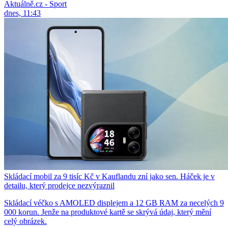
Aktuálně.cz - Sport
dnes, 11:43
Skládací mobil za 9 tisíc Kč v Kauflandu zní jako sen. Háček je v
detailu, který prodejce nezvýraznil
Skládací véčko s AMOLED displejem a 12 GB RAM za necelých 9
000 korun. Jenže na produktové kartě se skrývá údaj, který mění
celý obrázek.