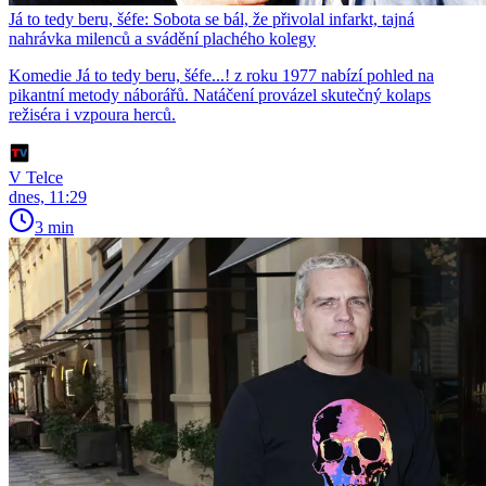
Já to tedy beru, šéfe: Sobota se bál, že přivolal infarkt, tajná
nahrávka milenců a svádění plachého kolegy
Komedie Já to tedy beru, šéfe...! z roku 1977 nabízí pohled na
pikantní metody náborářů. Natáčení provázel skutečný kolaps
režiséra i vzpoura herců.
V Telce
dnes, 11:29
3 min