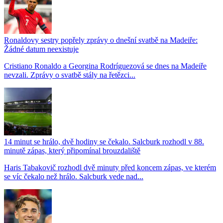
Ronaldovy sestry popřely zprávy o dnešní svatbě na Madeiře:
Žádné datum neexistuje
Cristiano Ronaldo a Georgina Rodríguezová se dnes na Madeiře
nevzali. Zprávy o svatbě stály na řetězci...
14 minut se hrálo, dvě hodiny se čekalo. Salcburk rozhodl v 88.
minutě zápas, který připomínal brouzdaliště
Haris Tabakovič rozhodl dvě minuty před koncem zápas, ve kterém
se víc čekalo než hrálo. Salcburk vede nad...