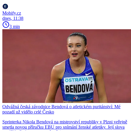
Mobify.cz
dnes, 11:38
3 min
Odvážná česká závodnice Bendová o atletickém puritánství: Mé
pozadí už vidělo celé Česko
Sprinterka Nikola Bendová na mistrovství republiky v Plzni veřejně
smetla novou příručku EBU pro snímání ženské atletiky. Její slova