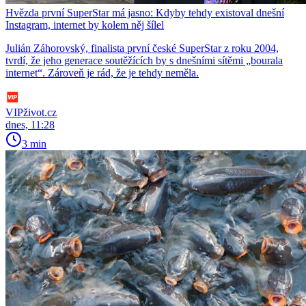
Hvězda první SuperStar má jasno: Kdyby tehdy existoval dnešní
Instagram, internet by kolem něj šílel
Julián Záhorovský, finalista první české SuperStar z roku 2004,
tvrdí, že jeho generace soutěžících by s dnešními sítěmi „bourala
internet“. Zároveň je rád, že je tehdy neměla.
VIPživot.cz
dnes, 11:28
3 min