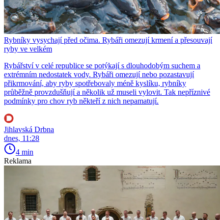
Rybníky vysychají před očima. Rybáři omezují krmení a přesouvají
ryby ve velkém
Rybářství v celé republice se potýkají s dlouhodobým suchem a
extrémním nedostatek vody. Rybáři omezují nebo pozastavují
přikrmování, aby ryby spotřebovaly méně kyslíku, rybníky
průběžně provzdušňují a několik už museli vylovit. Tak nepříznivé
podmínky pro chov ryb někteří z nich nepamatují.
Jihlavská Drbna
dnes, 11:28
4 min
Reklama