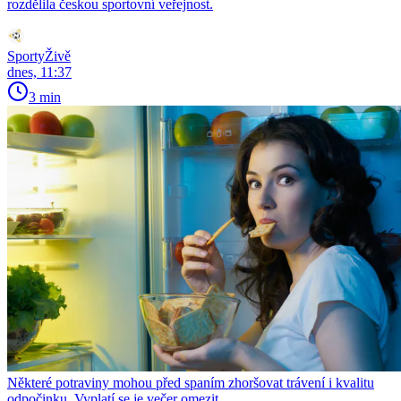
rozdělila českou sportovní veřejnost.
SportyŽivě
dnes, 11:37
3 min
Některé potraviny mohou před spaním zhoršovat trávení i kvalitu
odpočinku. Vyplatí se je večer omezit