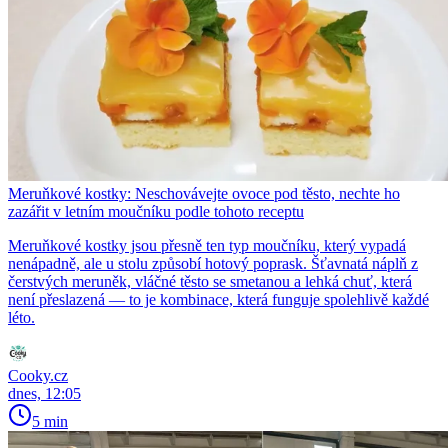
Meruňkové kostky: Neschovávejte ovoce pod těsto, nechte ho
zazářit v letním moučníku podle tohoto receptu
Meruňkové kostky jsou přesně ten typ moučníku, který vypadá
nenápadně, ale u stolu způsobí hotový poprask. Šťavnatá náplň z
čerstvých meruněk, vláčné těsto se smetanou a lehká chuť, která
není přeslazená — to je kombinace, která funguje spolehlivě každé
léto.
Cooky.cz
dnes, 12:05
5 min