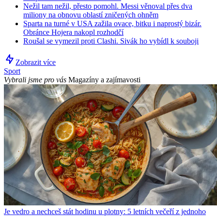
Nežil tam nežil, přesto pomohl. Messi věnoval přes dva
miliony na obnovu oblastí zničených ohněm
Sparta na turné v USA zažila ovace, bitku i naprostý bizár.
Obránce Hojera nakopl rozhodčí
Roušal se vymezil proti Clashi. Sivák ho vybídl k souboji
Zobrazit více
Sport
Vybrali jsme pro vás
Magazíny a zajímavosti
Je vedro a nechceš stát hodinu u plotny: 5 letních večeří z jednoho