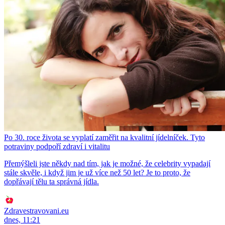
Po 30. roce života se vyplatí zaměřit na kvalitní jídelníček. Tyto
potraviny podpoří zdraví i vitalitu
Přemýšleli jste někdy nad tím, jak je možné, že celebrity vypadají
stále skvěle, i když jim je už více než 50 let? Je to proto, že
dopřávají tělu ta správná jídla.
Zdravestravovani.eu
dnes, 11:21