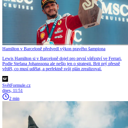
Hamilton v Barceloně předvedl výkon pravého šampiona
Lewis Hamilton si v Barceloně dojel pro první vítězství ve Ferrari.
Podle Stefana Johanssona ale nešlo jen o strategii. Brit prý přesně
věděl, co musí udělat, a perfektně svůj plán zrealizoval.
SvětFormule.cz
dnes, 11:51
2 min