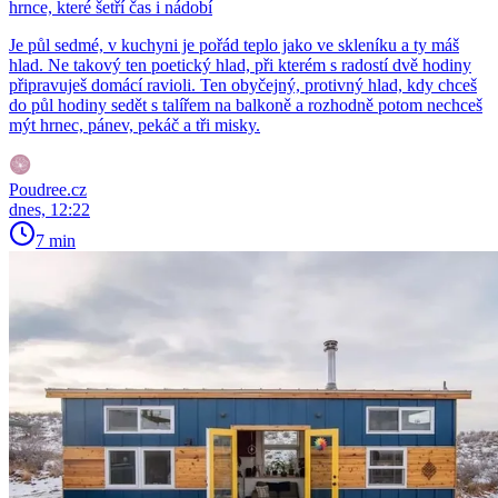
hrnce, které šetří čas i nádobí
Je půl sedmé, v kuchyni je pořád teplo jako ve skleníku a ty máš
hlad. Ne takový ten poetický hlad, při kterém s radostí dvě hodiny
připravuješ domácí ravioli. Ten obyčejný, protivný hlad, kdy chceš
do půl hodiny sedět s talířem na balkoně a rozhodně potom nechceš
mýt hrnec, pánev, pekáč a tři misky.
Poudree.cz
dnes, 12:22
7 min