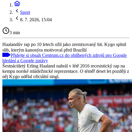
Sport
8. 7. 2026, 15:04
3 min
Haalandův rap po 10 letech ožil jako zremixovaný hit. Kygo splnil
slib, kterým kanonýra motivoval před Brazílií
Přidejte si obsah Centrum.cz do oblíbených zdrojů pro Google
hledání a Google zprávy
Šestnáctiletý Erling Haaland nahrál v létě 2016 recesistický rap na
kempu norské mládežnické reprezentace. O téměř deset let později z
něj Kygo udělal oficiální singl.