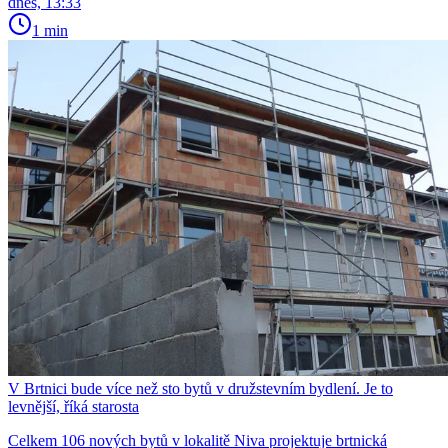
dnes, 13:33
1 min
V Brtnici bude více než sto bytů v družstevním bydlení. Je to
levnější, říká starosta
Celkem 106 nových bytů v lokalitě Niva projektuje brtnická