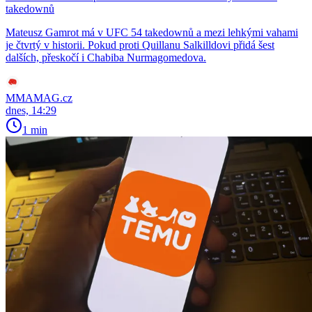
takedownů
Mateusz Gamrot má v UFC 54 takedownů a mezi lehkými vahami
je čtvrtý v historii. Pokud proti Quillanu Salkilldovi přidá šest
dalších, přeskočí i Chabiba Nurmagomedova.
MMAMAG.cz
dnes, 14:29
1 min