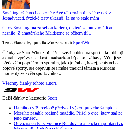
Smalling ještě nechce končit: Své tělo znám dnes lépe než v
šestadvaceti, fyzické testy ukazují, že na to stále mám
Chris Smalling má za sebou kariéru, o které se mu v mládí ani
nesnilo. Z amatérského Maidstone se během tří...
Tento článek byl publikován ze zdrojů
SportWin
Články ze SportWin.cz přinášejí svěží pohled na sport – kombinují
aktuální zprávy s lehkostí, nadsázkou i špetkou zábavy. Věnují se
především populárním sportům, jako je fotbal, hokej, tenis nebo
bojové sporty, ale objevují se i méně tradiční témata a kuriózní
momenty ze světa sportovního...
Všechny články tohoto autora →
Další články z kategorie
Sport
Hamilton v Barceloně předvedl výkon pravého šampiona
Messiho zasáhla rodinná tragédie. Přišel o otce, který stál za
jeho kariérou
Odvážná česká závodnice Bendová o atletickém puritánství:
Mé pozadí už vidělo celé Česko