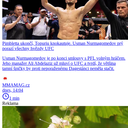
Pimbletta ukončí, Topuriu knokautuje. Usman Nurmagomedov prý
porazí všechny hvězdy UFC
Usman Nurmagomedov je po konci smlouvy s PFL volným hráčem.
Jeho manažer Ali Abdelaziz už mluví o UFC a tvrdí, že většina
tamní špičky by proti neporaženému Dagestánci neměla stačit.
MMAMAG.cz
dnes, 14:04
1 min
Reklama