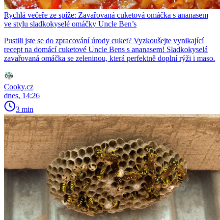
Rychlá večeře ze spíže: Zavařovaná cuketová omáčka s ananasem
ve stylu sladkokyselé omáčky Uncle Ben’s
Pustili jste se do zpracování úrody cuket? Vyzkoušejte vynikající
recept na domácí cuketové Uncle Bens s ananasem! Sladkokyselá
zavařovaná omáčka se zeleninou, která perfektně doplní rýži i maso.
Cooky.cz
dnes, 14:26
3 min