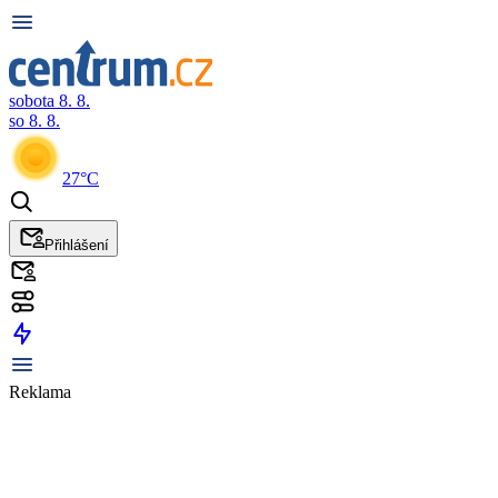
sobota 8. 8.
so 8. 8.
27°C
Přihlášení
Reklama