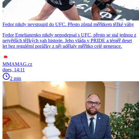
Fedor nikdy nevstoupil do UFC. Přesto zůstal měřítkem těžké váhy
Fedor Emelianenko nikdy nepodepsal s UFC, přesto se stal jednou z
největších těžkých vah historie. Jeho vláda v PRIDE a téměř deset
let bez regulérní porážky z něj udělaly měřítko celé generace.
MMAMAG.cz
dnes, 14:11
2 min