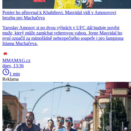
Poirier ho přirovnal k Khabibovi. Masvidal vidí v Amosovovi
hrozbu pro Machačeva
Yaroslav Amosov si po dvou výhrách v UFC dál buduje pověst
muže, který může zamíchat velterovou vahou. Jorge Masvidal ho
nyní označil za mimořádně nebezpečného soupeře i pro šampiona
Islama Machačeva.
MMAMAG.cz
dnes, 13:36
1 min
Reklama