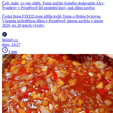
Češi, máte, co jste chtěli. Temu zničilo českého dodavatele Alzy.
Švadleny v Prostějově šijí poslední kusy, pak dílnu zavřou
Česká firma FIXED.zone přišla kvůli Temu o třetinu byznysu.
Vlastnila kožedělnou dílnu v Prostějově, kterou zavřela v únoru
2026, po 20 letech výroby.
Mobify.cz
dnes, 14:27
3 min