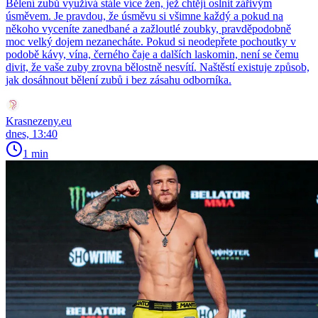
Bělení zubů využívá stále více žen, jež chtějí oslnit zářivým
úsměvem. Je pravdou, že úsměvu si všimne každý a pokud na
někoho vyceníte zanedbané a zažloutlé zoubky, pravděpodobně
moc velký dojem nezanecháte. Pokud si neodepřete pochoutky v
podobě kávy, vína, černého čaje a dalších laskomin, není se čemu
divit, že vaše zuby zrovna bělostně nesvítí. Naštěstí existuje způsob,
jak dosáhnout bělení zubů i bez zásahu odborníka.
Krasnezeny.eu
dnes, 13:40
1 min