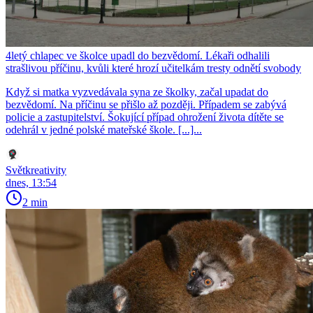
4letý chlapec ve školce upadl do bezvědomí. Lékaři odhalili
strašlivou příčinu, kvůli které hrozí učitelkám tresty odnětí svobody
Když si matka vyzvedávala syna ze školky, začal upadat do
bezvědomí. Na příčinu se přišlo až později. Případem se zabývá
policie a zastupitelství. Šokující případ ohrožení života dítěte se
odehrál v jedné polské mateřské škole. [...]...
Světkreativity
dnes, 13:54
2 min