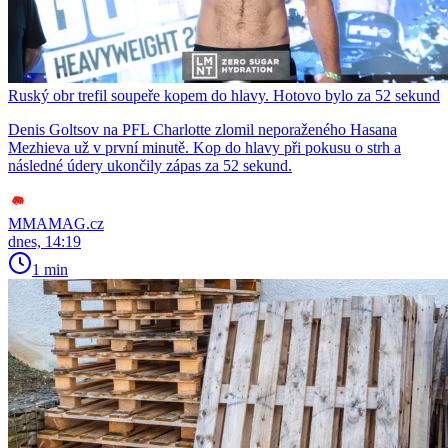
Ruský obr trefil soupeře kopem do hlavy. Hotovo bylo za 52 sekund
Denis Goltsov na PFL Charlotte zlomil neporaženého Hasana
Mezhieva už v první minutě. Kop do hlavy při pokusu o strh a
následné údery ukončily zápas za 52 sekund.
MMAMAG.cz
dnes, 14:19
1 min