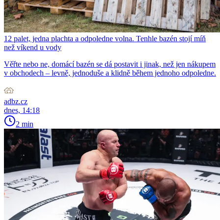
12 palet, jedna plachta a odpoledne volna. Tenhle bazén stojí míň
než víkend u vody
Věřte nebo ne, domácí bazén se dá postavit i jinak, než jen nákupem
v obchodech – levně, jednoduše a klidně během jednoho odpoledne.
adbz.cz
dnes, 14:18
2 min