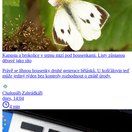
Kapusta a brokolice v srpnu mizí pod housenkami. Listy zůstanou
děravé jako síto
Právě se líhnou housenky druhé generace bělásků. U košťálovin teď
může jediný týden bez kontroly rozhodnout o ztrátě úrody.
Chalupáři-Zahrádkáři
dnes, 14:04
4 min