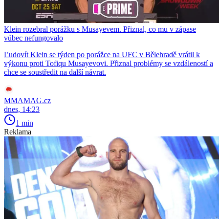
Klein rozebral porážku s Musayevem. Přiznal, co mu v zápase
vůbec nefungovalo
Ľudovít Klein se týden po porážce na UFC v Bělehradě vrátil k
výkonu proti Tofiqu Musayevovi. Přiznal problémy se vzdáleností a
chce se soustředit na další návrat.
MMAMAG.cz
dnes, 14:23
1 min
Reklama