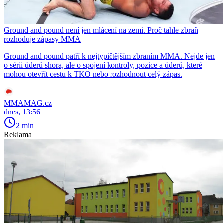
Ground and pound není jen mlácení na zemi. Proč tahle zbraň
rozhoduje zápasy MMA
Ground and pound patří k nejtypičtějším zbraním MMA. Nejde jen
o sérii úderů shora, ale o spojení kontroly, pozice a úderů, které
mohou otevřít cestu k TKO nebo rozhodnout celý zápas.
MMAMAG.cz
dnes, 13:56
2 min
Reklama