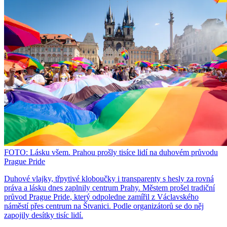
FOTO: Lásku všem. Prahou prošly tisíce lidí na duhovém průvodu
Prague Pride
Duhové vlajky, třpytivé kloboučky i transparenty s hesly za rovná
práva a lásku dnes zaplnily centrum Prahy. Městem prošel tradiční
průvod Prague Pride, který odpoledne zamířil z Václavského
náměstí přes centrum na Štvanici. Podle organizátorů se do něj
zapojily desítky tisíc lidí.