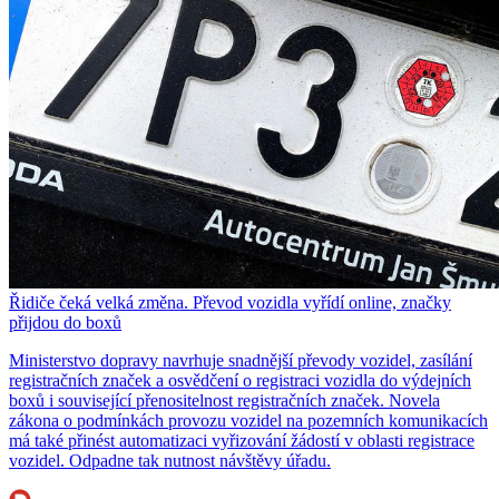
Řidiče čeká velká změna. Převod vozidla vyřídí online, značky
přijdou do boxů
Ministerstvo dopravy navrhuje snadnější převody vozidel, zasílání
registračních značek a osvědčení o registraci vozidla do výdejních
boxů i související přenositelnost registračních značek. Novela
zákona o podmínkách provozu vozidel na pozemních komunikacích
má také přinést automatizaci vyřizování žádostí v oblasti registrace
vozidel. Odpadne tak nutnost návštěvy úřadu.