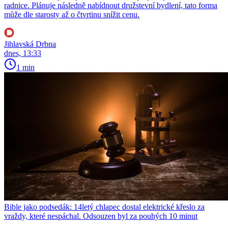
radnice. Plánuje následně nabídnout družstevní bydlení, tato forma
může dle starosty až o čtvrtinu snížit cenu.
Jihlavská Drbna
dnes, 13:33
1 min
Bible jako podsedák: 14letý chlapec dostal elektrické křeslo za
vraždy, které nespáchal. Odsouzen byl za pouhých 10 minut