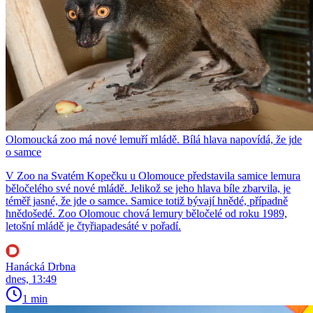
Olomoucká zoo má nové lemuří mládě. Bílá hlava napovídá, že jde
o samce
V Zoo na Svatém Kopečku u Olomouce představila samice lemura
běločelého své nové mládě. Jelikož se jeho hlava bíle zbarvila, je
téměř jasné, že jde o samce. Samice totiž bývají hnědé, případně
hnědošedé. Zoo Olomouc chová lemury běločelé od roku 1989,
letošní mládě je čtyřiapadesáté v pořadí.
Hanácká Drbna
dnes, 13:49
1 min