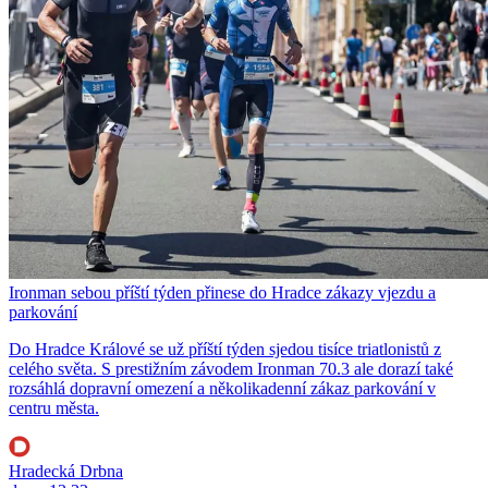
Ironman sebou příští týden přinese do Hradce zákazy vjezdu a
parkování
Do Hradce Králové se už příští týden sjedou tisíce triatlonistů z
celého světa. S prestižním závodem Ironman 70.3 ale dorazí také
rozsáhlá dopravní omezení a několikadenní zákaz parkování v
centru města.
Hradecká Drbna