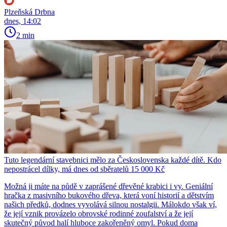
Plzeňská Drbna
dnes, 14:02
2 min
Tuto legendární stavebnici mělo za Československa každé dítě. Kdo
nepostrácel dílky, má dnes od sběratelů 15 000 Kč
Možná ji máte na půdě v zaprášené dřevěné krabici i vy. Geniální
hračka z masivního bukového dřeva, která voní historií a dětstvím
našich předků, dodnes vyvolává silnou nostalgii. Málokdo však ví,
že její vznik provázelo obrovské rodinné zoufalství a že její
skutečný původ halí hluboce zakořeněný omyl. Pokud doma