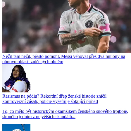
Nežil tam nežil, přesto pomohl. Messi věnoval přes dva miliony na
obnovu oblastí zničených ohněm
Rasismus na pódiu? Rekordní dřep ženské historie zničil
kontroverzní zásah, policie vyšetřuje šokující případ
To, co mělo být historickým okamžikem ženského silového trojboje,
skončilo jedním z největších skandálů...