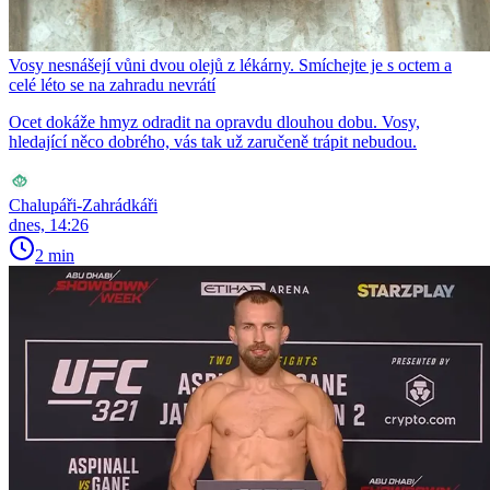
Vosy nesnášejí vůni dvou olejů z lékárny. Smíchejte je s octem a
celé léto se na zahradu nevrátí
Ocet dokáže hmyz odradit na opravdu dlouhou dobu. Vosy,
hledající něco dobrého, vás tak už zaručeně trápit nebudou.
Chalupáři-Zahrádkáři
dnes, 14:26
2 min