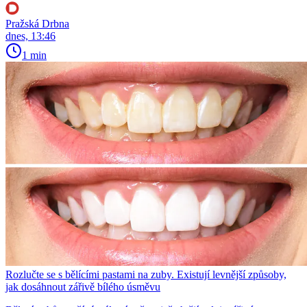
Pražská Drbna
dnes, 13:46
1 min
Rozlučte se s bělícími pastami na zuby. Existují levnější způsoby,
jak dosáhnout zářivě bílého úsměvu