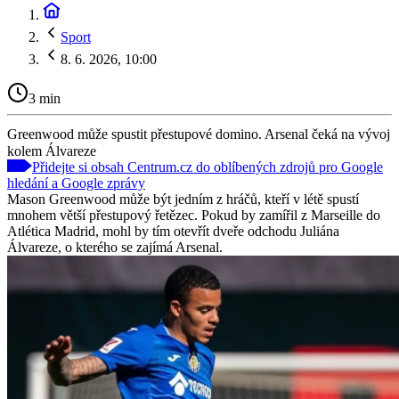
Sport
8. 6. 2026, 10:00
3 min
Greenwood může spustit přestupové domino. Arsenal čeká na vývoj
kolem Álvareze
Přidejte si obsah Centrum.cz do oblíbených zdrojů pro Google
hledání a Google zprávy
Mason Greenwood může být jedním z hráčů, kteří v létě spustí
mnohem větší přestupový řetězec. Pokud by zamířil z Marseille do
Atlética Madrid, mohl by tím otevřít dveře odchodu Juliána
Álvareze, o kterého se zajímá Arsenal.