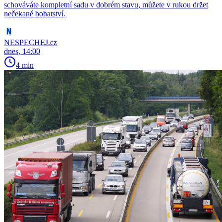
schováváte kompletní sadu v dobrém stavu, můžete v rukou držet
nečekané bohatství.
NESPECHEJ.cz
dnes, 14:00
4 min