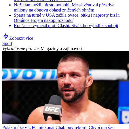
Nežil tam nežil, přesto pomohl. Messi věnoval přes dva
miliony na obnovu oblastí zničených ohněm
Sparta na turné v USA zažila ovace, bitku i naprostý bizár.
Obránce Hojera nakopl rozhodčí
Roušal se vymezil proti Clashi. Sivák ho vybídl k souboji
Zobrazit více
Sport
Vybrali jsme pro vás
Magazíny a zajímavosti
Polák může v UFC překonat Chabibův rekord. Chybí mu šest