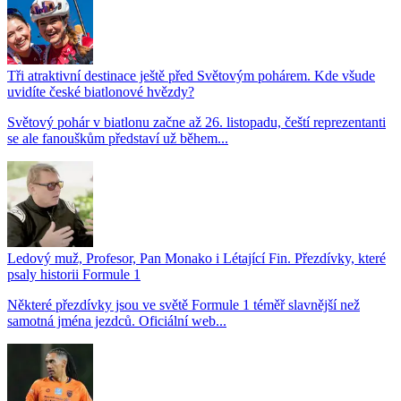
Tři atraktivní destinace ještě před Světovým pohárem. Kde všude
uvidíte české biatlonové hvězdy?
Světový pohár v biatlonu začne až 26. listopadu, čeští reprezentanti
se ale fanouškům představí už během...
Ledový muž, Profesor, Pan Monako i Létající Fin. Přezdívky, které
psaly historii Formule 1
Některé přezdívky jsou ve světě Formule 1 téměř slavnější než
samotná jména jezdců. Oficiální web...