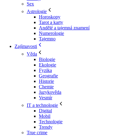
Sex
Astrologie
Horoskopy
Tarot a karty
Andělé a tajemná znamení
Numerologie
Tajemno
Zajímavosti
Věda
Biologie
Ekologie
Fyzika
Geografie
Historie
Chemie
Jazykověda
Vesmír
IT a technologie
Digital
Mobil
Technologie
Trendy
True crime