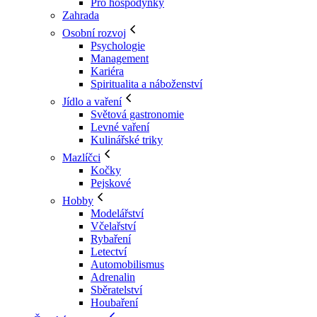
Pro hospodyňky
Zahrada
Osobní rozvoj
Psychologie
Management
Kariéra
Spiritualita a náboženství
Jídlo a vaření
Světová gastronomie
Levné vaření
Kulinářské triky
Mazlíčci
Kočky
Pejskové
Hobby
Modelářství
Včelařství
Rybaření
Letectví
Automobilismus
Adrenalin
Sběratelství
Houbaření