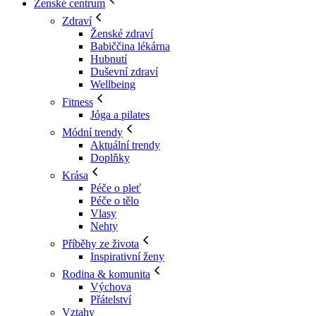
Ženské centrum
Zdraví
Ženské zdraví
Babiččina lékárna
Hubnutí
Duševní zdraví
Wellbeing
Fitness
Jóga a pilates
Módní trendy
Aktuální trendy
Doplňky
Krása
Péče o pleť
Péče o tělo
Vlasy
Nehty
Příběhy ze života
Inspirativní ženy
Rodina & komunita
Výchova
Přátelství
Vztahy