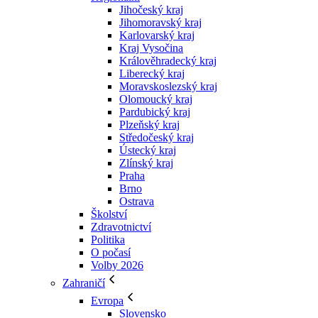
Jihočeský kraj
Jihomoravský kraj
Karlovarský kraj
Kraj Vysočina
Králověhradecký kraj
Liberecký kraj
Moravskoslezský kraj
Olomoucký kraj
Pardubický kraj
Plzeňský kraj
Středočeský kraj
Ústecký kraj
Zlínský kraj
Praha
Brno
Ostrava
Školství
Zdravotnictví
Politika
O počasí
Volby 2026
Zahraničí
Evropa
Slovensko