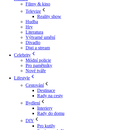
Filmy & kino
Televize
Reality show
Hudba
Hry
Literatura
Výtvarné umění
Divadlo
Digi a stream
Celebrity
Módní policie
Pro pamětníky
Nové tváře
Lifestyle
Cestování
Destinace
Rady na cesty
Bydlení
Interiery
Rady do domu
DIY
Pro kutily