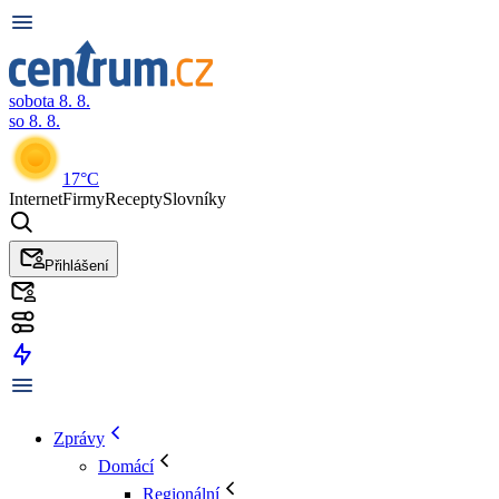
sobota 8. 8.
so 8. 8.
17°C
Internet
Firmy
Recepty
Slovníky
Přihlášení
Zprávy
Domácí
Regionální