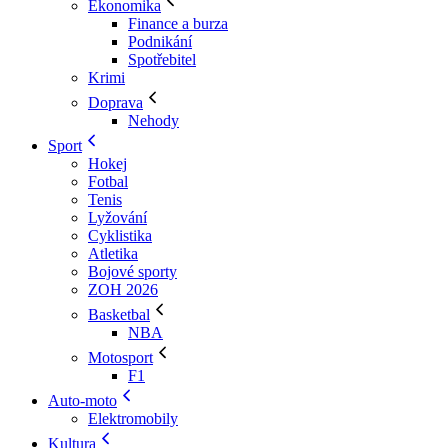
Ekonomika
Finance a burza
Podnikání
Spotřebitel
Krimi
Doprava
Nehody
Sport
Hokej
Fotbal
Tenis
Lyžování
Cyklistika
Atletika
Bojové sporty
ZOH 2026
Basketbal
NBA
Motosport
F1
Auto-moto
Elektromobily
Kultura