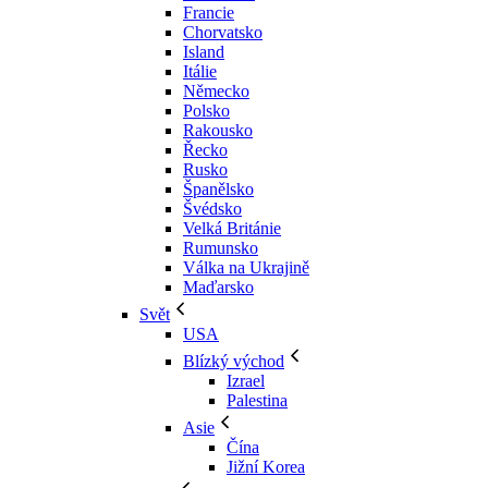
Francie
Chorvatsko
Island
Itálie
Německo
Polsko
Rakousko
Řecko
Rusko
Španělsko
Švédsko
Velká Británie
Rumunsko
Válka na Ukrajině
Maďarsko
Svět
USA
Blízký východ
Izrael
Palestina
Asie
Čína
Jižní Korea