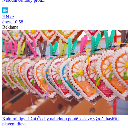
Národní centrály proti...
HN.cz
dnes, 10:58
Reklama
Kulturní tipy: Jižní Čechy nabídnou poutě, oslavy výročí hasičů i
plavení dřeva