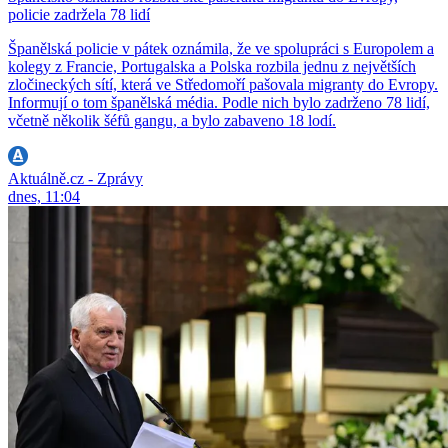
policie zadržela 78 lidí
Španělská policie v pátek oznámila, že ve spolupráci s Europolem a
kolegy z Francie, Portugalska a Polska rozbila jednu z největších
zločineckých sítí, která ve Středomoří pašovala migranty do Evropy.
Informují o tom španělská média. Podle nich bylo zadrženo 78 lidí,
včetně několik šéfů gangu, a bylo zabaveno 18 lodí.
Aktuálně.cz - Zprávy
dnes, 11:04