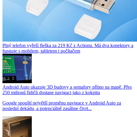
Plný telefon vyřeší fleška za 219 Kč z Actionu. Má dva konektory a
funguje s mobilem, tabletem i počítačem
Android Auto ukazuje 3D budovy a semafory přímo na mapě. Přes
250 milionů řidičů dostane navigaci jako z kokpitu
Google spouští největší proměnu navigace v Android Auto za
poslední dekádu, a potenciálně zasáhne čtvrt...