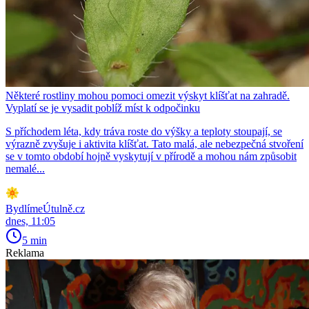
Některé rostliny mohou pomoci omezit výskyt klíšťat na zahradě.
Vyplatí se je vysadit poblíž míst k odpočinku
S příchodem léta, kdy tráva roste do výšky a teploty stoupají, se
výrazně zvyšuje i aktivita klíšťat. Tato malá, ale nebezpečná stvoření
se v tomto období hojně vyskytují v přírodě a mohou nám způsobit
nemalé...
BydlímeÚtulně.cz
dnes, 11:05
5 min
Reklama