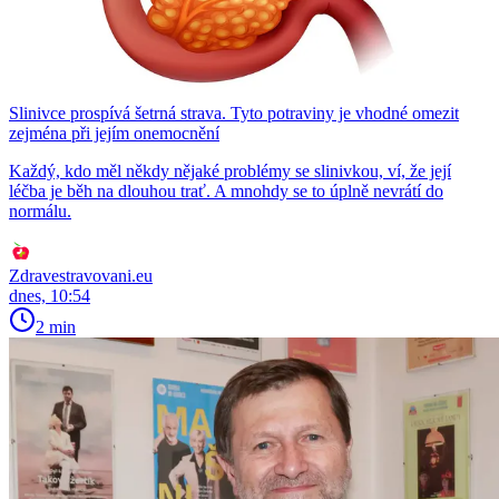
Slinivce prospívá šetrná strava. Tyto potraviny je vhodné omezit
zejména při jejím onemocnění
Každý, kdo měl někdy nějaké problémy se slinivkou, ví, že její
léčba je běh na dlouhou trať. A mnohdy se to úplně nevrátí do
normálu.
Zdravestravovani.eu
dnes, 10:54
2 min