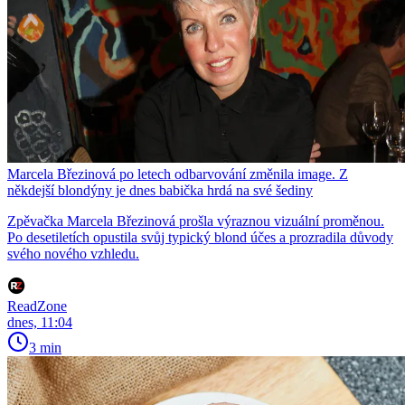
Marcela Březinová po letech odbarvování změnila image. Z
někdejší blondýny je dnes babička hrdá na své šediny
Zpěvačka Marcela Březinová prošla výraznou vizuální proměnou.
Po desetiletích opustila svůj typický blond účes a prozradila důvody
svého nového vzhledu.
ReadZone
dnes, 11:04
3 min