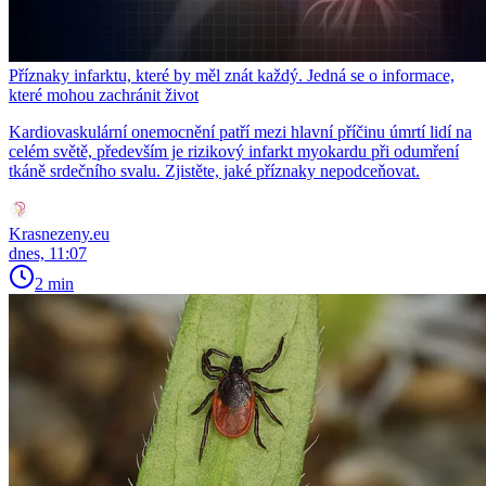
Příznaky infarktu, které by měl znát každý. Jedná se o informace,
které mohou zachránit život
Kardiovaskulární onemocnění patří mezi hlavní příčinu úmrtí lidí na
celém světě, především je rizikový infarkt myokardu při odumření
tkáně srdečního svalu. Zjistěte, jaké příznaky nepodceňovat.
Krasnezeny.eu
dnes, 11:07
2 min