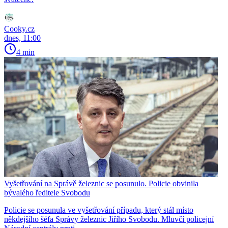
Cooky.cz
dnes, 11:00
4 min
Vyšetřování na Správě železnic se posunulo. Policie obvinila
bývalého ředitele Svobodu
Policie se posunula ve vyšetřování případu, který stál místo
někdejšího šéfa Správy železnic Jiřího Svobodu. Mluvčí policejní