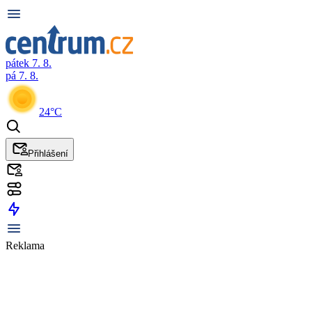
pátek 7. 8.
pá 7. 8.
24°C
Přihlášení
Reklama