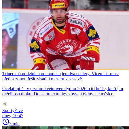
Třinec má po letních odchodech jen dva centery. Vicemistr musí
před sezonou řešit zásadní mezeru v sestavě
Oceláři přišli v prvním květnovém týdnu 2026 o tři hráče, kteří jim
drželi osu útoku. Do startu extraligy zbývají týdny, ne měsíce.
SportyŽivě
dnes, 10:47
3 min