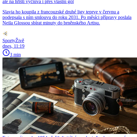
ale na hřišti vyčnívá i přes vlastní gól
Slavia ho koupila z francouzské druhé ligy teprve v červnu a
podepsala s ním smlouvu do roku 2031. Po měsíci přípravy poslala
Neila Glossou sbírat minuty do brněnského Artisu.
SportyŽivě
dnes, 11:19
3 min