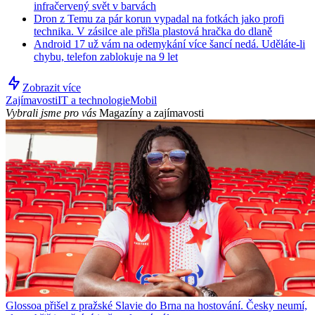
infračervený svět v barvách
Dron z Temu za pár korun vypadal na fotkách jako profi
technika. V zásilce ale přišla plastová hračka do dlaně
Android 17 už vám na odemykání více šancí nedá. Uděláte-li
chybu, telefon zablokuje na 9 let
Zobrazit více
Zajímavosti
IT a technologie
Mobil
Vybrali jsme pro vás
Magazíny a zajímavosti
Glossoa přišel z pražské Slavie do Brna na hostování. Česky neumí,