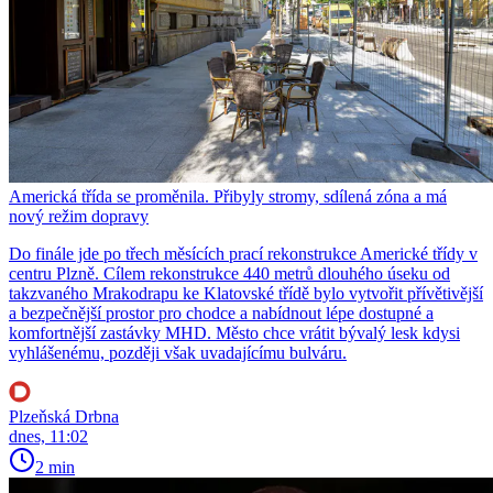
Americká třída se proměnila. Přibyly stromy, sdílená zóna a má
nový režim dopravy
Do finále jde po třech měsících prací rekonstrukce Americké třídy v
centru Plzně. Cílem rekonstrukce 440 metrů dlouhého úseku od
takzvaného Mrakodrapu ke Klatovské třídě bylo vytvořit přívětivější
a bezpečnější prostor pro chodce a nabídnout lépe dostupné a
komfortnější zastávky MHD. Město chce vrátit bývalý lesk kdysi
vyhlášenému, později však uvadajícímu bulváru.
Plzeňská Drbna
dnes, 11:02
2 min