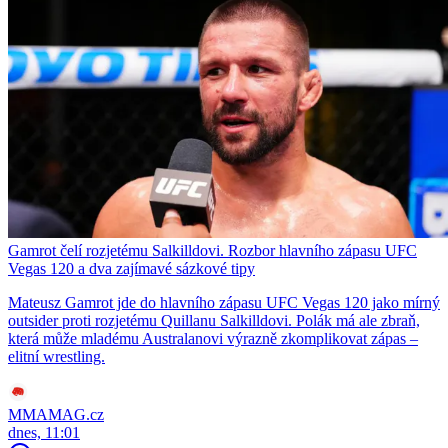
Gamrot čelí rozjetému Salkilldovi. Rozbor hlavního zápasu UFC
Vegas 120 a dva zajímavé sázkové tipy
Mateusz Gamrot jde do hlavního zápasu UFC Vegas 120 jako mírný
outsider proti rozjetému Quillanu Salkilldovi. Polák má ale zbraň,
která může mladému Australanovi výrazně zkomplikovat zápas –
elitní wrestling.
MMAMAG.cz
dnes, 11:01