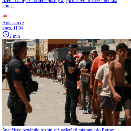
řízení. Dámy se do sebe pustily a jejich slovní roztržka nebrala
konce.
Aplausin.cz
dnes, 11:04
2 min
Španělsko oznámilo rozbití sítě pašeráků migrantů do Evropy,