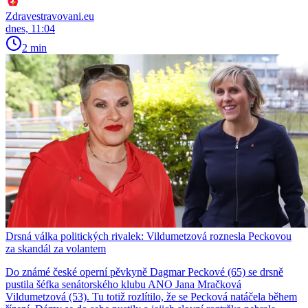
Zdravestravovani.eu
dnes, 11:04
2 min
Drsná válka politických rivalek: Vildumetzová roznesla Peckovou
za skandál za volantem
Do známé české operní pěvkyně Dagmar Peckové (65) se drsně
pustila šéfka senátorského klubu ANO Jana Mračková
Vildumetzová (53). Tu totiž rozlítilo, že se Pecková natáčela během