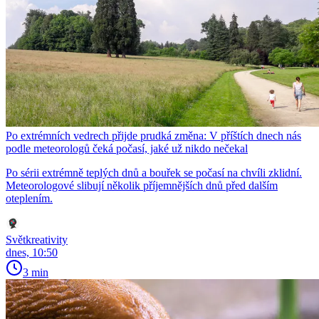
Po extrémních vedrech přijde prudká změna: V příštích dnech nás
podle meteorologů čeká počasí, jaké už nikdo nečekal
Po sérii extrémně teplých dnů a bouřek se počasí na chvíli zklidní.
Meteorologové slibují několik příjemnějších dnů před dalším
oteplením.
Světkreativity
dnes, 10:50
3 min