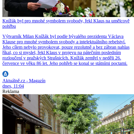
Knížák byl pro mnohé symbolem svobody, řekl Klaus na umělcově
pohřbu
Výtvarník Milan Knížák byl podle bývalého prezidenta Václava
Klause pro mnohé symbolem svobody a intelektuálního rebelství.
Jeho cílem nebylo provokovat, pouze rezolutně a bez zábran nahlas
říkal, co si myslel, řekl Klaus v projevu na pátečním posledním
rozloučení v pražských Strašnicích. Knížák zemřel v neděli 26.
července ve věku 86 let. Jeho pohřeb se konal se státními poctami.
Aktuálně.cz - Magazín
dnes, 11:04
Reklama