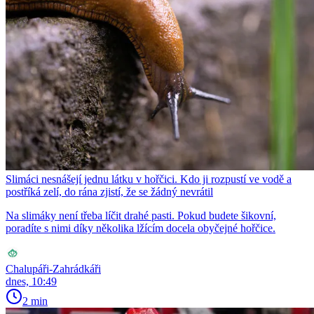
Slimáci nesnášejí jednu látku v hořčici. Kdo ji rozpustí ve vodě a
postříká zelí, do rána zjistí, že se žádný nevrátil
Na slimáky není třeba líčit drahé pasti. Pokud budete šikovní,
poradíte s nimi díky několika lžícím docela obyčejné hořčice.
Chalupáři-Zahrádkáři
dnes, 10:49
2 min