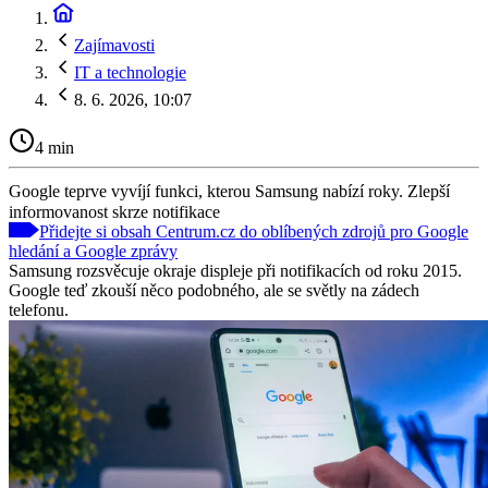
Zajímavosti
IT a technologie
8. 6. 2026, 10:07
4 min
Google teprve vyvíjí funkci, kterou Samsung nabízí roky. Zlepší
informovanost skrze notifikace
Přidejte si obsah Centrum.cz do oblíbených zdrojů pro Google
hledání a Google zprávy
Samsung rozsvěcuje okraje displeje při notifikacích od roku 2015.
Google teď zkouší něco podobného, ​​ale se světly na zádech
telefonu.