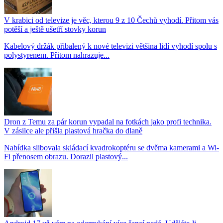
V krabici od televize je věc, kterou 9 z 10 Čechů vyhodí. Přitom vás
potěší a ještě ušetří stovky korun
Kabelový držák přibalený k nové televizi většina lidí vyhodí spolu s
polystyrenem. Přitom nahrazuje...
Dron z Temu za pár korun vypadal na fotkách jako profi technika.
V zásilce ale přišla plastová hračka do dlaně
Nabídka slibovala skládací kvadrokoptéru se dvěma kamerami a Wi-
Fi přenosem obrazu. Dorazil plastový...