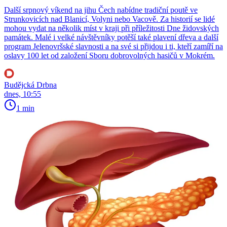
Další srpnový víkend na jihu Čech nabídne tradiční poutě ve
Strunkovicích nad Blanicí, Volyni nebo Vacově. Za historií se lidé
mohou vydat na několik míst v kraji při příležitosti Dne židovských
památek. Malé i velké návštěvníky potěší také plavení dřeva a další
program Jelenovršské slavnosti a na své si přijdou i ti, kteří zamíří na
oslavy 100 let od založení Sboru dobrovolných hasičů v Mokrém.
Budějcká Drbna
dnes, 10:55
1 min