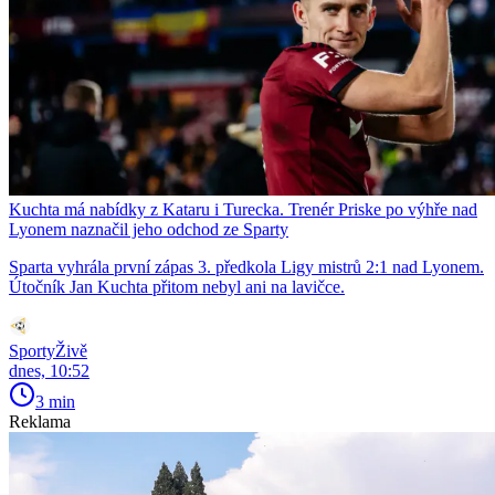
Kuchta má nabídky z Kataru i Turecka. Trenér Priske po výhře nad
Lyonem naznačil jeho odchod ze Sparty
Sparta vyhrála první zápas 3. předkola Ligy mistrů 2:1 nad Lyonem.
Útočník Jan Kuchta přitom nebyl ani na lavičce.
SportyŽivě
dnes, 10:52
3 min
Reklama