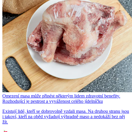
Omezení masa může přinést některým lidem zdravotní benefity.
Rozhodující je pestrost a vyváženost celého jídelníčku
Existují lidé, kteří se dobrovolně vzdali masa. Na druhou stranu jsou
i takoví, kteří na oběd vyžadují výhradně maso a nedokáží bez něj
žít.