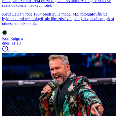
Fotoaparát z roku 1954 přežil digitální revoluci. Analog se vrací ve
světě dokonale hladkých fotek
Když Leica v roce 1954 představila model M3, fotografování už
bylo moderní technologií, ale film zůstával jediným způsobem, jak si
odnést snímek domů.
Kód Enigma
dnes, 11:13
5 min