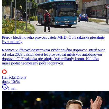
Přerov hledá nového provozovatele MHD. Obří zakázka přesahuje
čtvrt miliardy
Radnice v Přerově odstartovala výběr nového dopravce, který bude
od roku 2028 dalších deset let provozovat městskou autobusovou
dopravu. Obří zakázka přesahuje čtvrt miliardy korun. Nabídku
může podat neomezený počet dopravců
Hanácká Drbna
dnes, 10:54
1 min