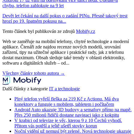
Android 17 už vám na odemykání více šancí nedá. Uděláte-li
chybu, telefon zablokuje na 9 let
Devět let čekání na další pokus o zadání PINu. Přesně takový trest
hrozí po 19. špatném pokusu na...
Tento článek byl publikován ze zdrojů
Mobify.cz
Web se zaměřuje na mobilní telefony, chytré technologie a moderní
aplikace. Čtenáři zde najdou recenze nových modelů, srovnání
zařízení, tipy na užitečné aplikace i praktické rady, jak z telefonu
dostat maximum. Obsah sleduje také trendy v oblasti elektroniky,
softwaru a digitálních služeb – od...
Všechny články tohoto autora →
Další články z kategorie
IT a technologie
Plný telefon vyřeší fleška za 219 Kč z Actionu. Má dva
konektory a funguje s mobilem, tabletem i počítačem
Android Auto ukazuje 3D budovy a semafory přímo na mapě.
Přes 250 milionů řidičů dostane navigaci jako z kokpitu
V krabici od televize je věc, kterou 9 z 10 Čechů vyhodí.
Přitom vás potěší a ještě ušetří stovky korun
Noční vidění už nemusí být zelené. Nová technologie ukazuje