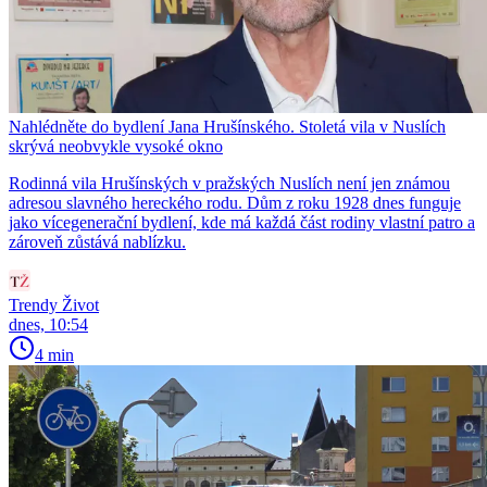
Nahlédněte do bydlení Jana Hrušínského. Stoletá vila v Nuslích
skrývá neobvykle vysoké okno
Rodinná vila Hrušínských v pražských Nuslích není jen známou
adresou slavného hereckého rodu. Dům z roku 1928 dnes funguje
jako vícegenerační bydlení, kde má každá část rodiny vlastní patro a
zároveň zůstává nablízku.
Trendy Život
dnes, 10:54
4 min