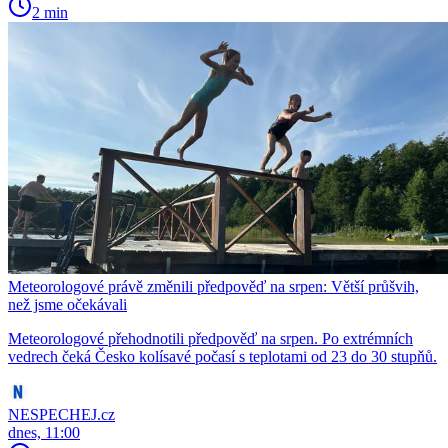
2 min
Meteorologové právě změnili předpověď na srpen: Větší průšvih,
než jsme očekávali
Meteorologové přehodnotili předpověď na srpen. Po extrémních
vedrech čeká Česko kolísavé počasí s teplotami od 23 do 30 stupňů.
NESPECHEJ.cz
dnes, 11:00