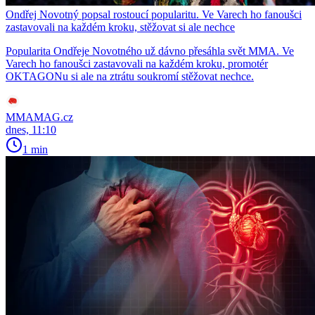
Ondřej Novotný popsal rostoucí popularitu. Ve Varech ho fanoušci
zastavovali na každém kroku, stěžovat si ale nechce
Popularita Ondřeje Novotného už dávno přesáhla svět MMA. Ve
Varech ho fanoušci zastavovali na každém kroku, promotér
OKTAGONu si ale na ztrátu soukromí stěžovat nechce.
MMAMAG.cz
dnes, 11:10
1 min