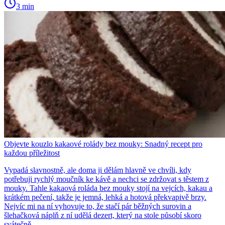
3 min
Objevte kouzlo kakaové rolády bez mouky: Snadný recept pro
každou příležitost
Vypadá slavnostně, ale doma ji dělám hlavně ve chvíli, kdy
potřebuji rychlý moučník ke kávě a nechci se zdržovat s těstem z
mouky. Tahle kakaová roláda bez mouky stojí na vejcích, kakau a
krátkém pečení, takže je jemná, lehká a hotová překvapivě brzy.
Nejvíc mi na ní vyhovuje to, že stačí pár běžných surovin a
šlehačková náplň z ní udělá dezert, který na stole působí skoro
svátečně.