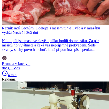
Řezník radí Čechům. Udělejte s masem tuhle 1 věc a v mrazáku
vydrží čerstvé i 365 dní
Nakoupili jste maso ve slevě a půlku hodili do mrazáku. Za pár
měsíců ho vytáhnete a čeká vás nepříjemné překvapení. Šedé
skvrny, suchý povrch a chuť, která připomíná spíš lepenku....
Bruneta v kuchyni
dnes, 15:28
4 min
Reklama