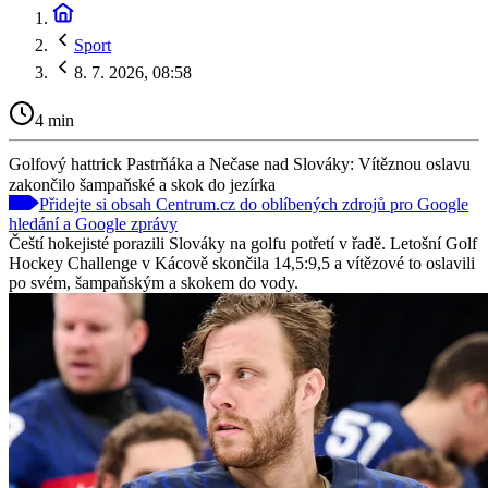
Sport
8. 7. 2026, 08:58
4 min
Golfový hattrick Pastrňáka a Nečase nad Slováky: Vítěznou oslavu
zakončilo šampaňské a skok do jezírka
Přidejte si obsah Centrum.cz do oblíbených zdrojů pro Google
hledání a Google zprávy
Čeští hokejisté porazili Slováky na golfu potřetí v řadě. Letošní Golf
Hockey Challenge v Kácově skončila 14,5:9,5 a vítězové to oslavili
po svém, šampaňským a skokem do vody.