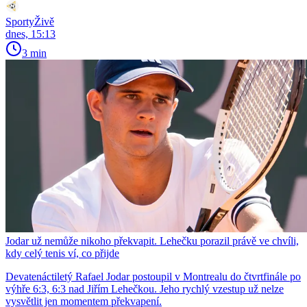
SportyŽivě
dnes, 15:13
3 min
Jodar už nemůže nikoho překvapit. Lehečku porazil právě ve chvíli,
kdy celý tenis ví, co přijde
Devatenáctiletý Rafael Jodar postoupil v Montrealu do čtvrtfinále po
výhře 6:3, 6:3 nad Jiřím Lehečkou. Jeho rychlý vzestup už nelze
vysvětlit jen momentem překvapení.