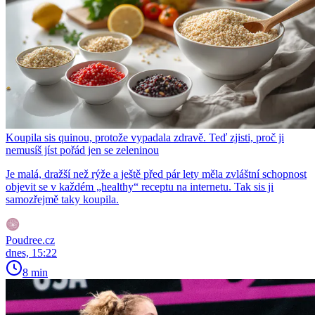
Koupila sis quinou, protože vypadala zdravě. Teď zjisti, proč ji
nemusíš jíst pořád jen se zeleninou
Je malá, dražší než rýže a ještě před pár lety měla zvláštní schopnost
objevit se v každém „healthy“ receptu na internetu. Tak sis ji
samozřejmě taky koupila.
Poudree.cz
dnes, 15:22
8 min