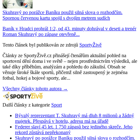
Skuhravý po porážce Baníku použil silná slova o rozhodčím.
Spornou červenou kartu spojil s dvojím metrem sudích
Baník v Hradci prohrál 1:2, od 43. minuty dohrával v deseti a trenér
Roman Skuhravý po zápase otevřeně...
Tento článek byl publikován ze zdrojů
SportyŽivě
Články ze SportyŽivě.cz přinášejí čtenářům aktuální pohled na
sportovní dění doma i ve světě – nejen prostřednictvím výsledků, ale
také díky příběhům, analýzám a pohledu do zákulisí. Obsah se
věnuje široké škále sportů, přičemž silně zastoupený je zejména
fotbal, hokej a bojové sporty, ale...
Všechny články tohoto autora →
Další články z kategorie
Sport
Bývalý reprezentant T. Skuhravý má dluh 8 milionů a žádný
majetek. Přespává v hotelu, adresu má na úřadě
Federer slaví 45 let. 1 750 zápasů bez jediného skreče. Jeho
rekord zůstává nepřekonaný
Skuhravý po porážce Baníku použil silná slova o rozhodčím.