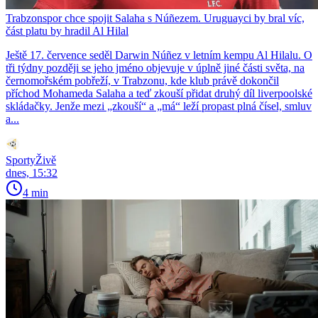
Trabzonspor chce spojit Salaha s Núñezem. Uruguayci by bral víc,
část platu by hradil Al Hilal
Ještě 17. července seděl Darwin Núñez v letním kempu Al Hilalu. O
tři týdny později se jeho jméno objevuje v úplně jiné části světa, na
černomořském pobřeží, v Trabzonu, kde klub právě dokončil
příchod Mohameda Salaha a teď zkouší přidat druhý díl liverpoolské
skládačky. Jenže mezi „zkouší“ a „má“ leží propast plná čísel, smluv
a...
SportyŽivě
dnes, 15:32
4 min