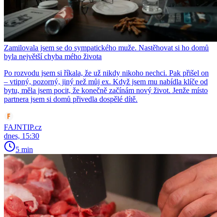
Zamilovala jsem se do sympatického muže. Nastěhovat si ho domů
byla největší chyba mého života
Po rozvodu jsem si říkala, že už nikdy nikoho nechci. Pak přišel on
– vtipný, pozorný, jiný než můj ex. Když jsem mu nabídla klíče od
bytu, měla jsem pocit, že konečně začínám nový život. Jenže místo
partnera jsem si domů přivedla dospělé dítě.
FAJNTIP.cz
dnes, 15:30
5 min