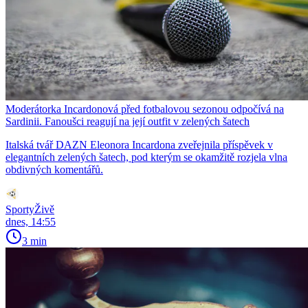
Moderátorka Incardonová před fotbalovou sezonou odpočívá na
Sardinii. Fanoušci reagují na její outfit v zelených šatech
Italská tvář DAZN Eleonora Incardona zveřejnila příspěvek v
elegantních zelených šatech, pod kterým se okamžitě rozjela vlna
obdivných komentářů.
SportyŽivě
dnes, 14:55
3 min