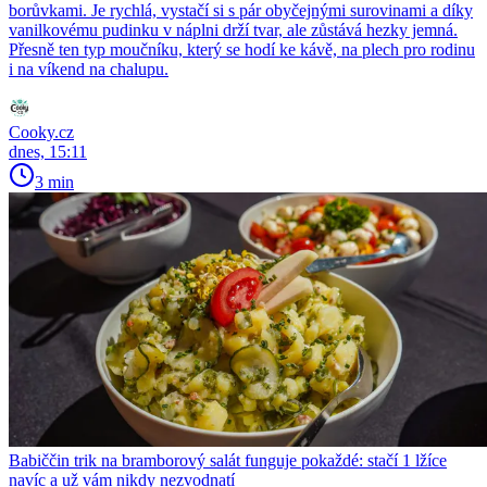
borůvkami. Je rychlá, vystačí si s pár obyčejnými surovinami a díky
vanilkovému pudinku v náplni drží tvar, ale zůstává hezky jemná.
Přesně ten typ moučníku, který se hodí ke kávě, na plech pro rodinu
i na víkend na chalupu.
Cooky.cz
dnes, 15:11
3 min
Babiččin trik na bramborový salát funguje pokaždé: stačí 1 lžíce
navíc a už vám nikdy nezvodnatí