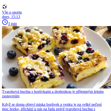
Vše o sportu
dnes, 15:13
3 min
Tvarohová buchta s borůvkami a drobenkou je příjemným letním
zastavením
Když se doma objeví miska borůvek a venku je na velké pečení
moc horko, přichází u nás na řadu právě tvarohová buchta s