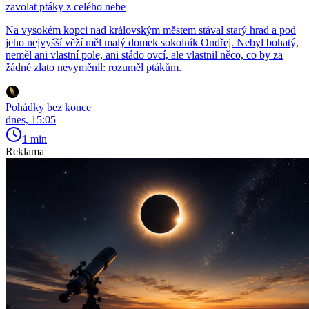
zavolat ptáky z celého nebe
Na vysokém kopci nad královským městem stával starý hrad a pod
jeho nejvyšší věží měl malý domek sokolník Ondřej. Nebyl bohatý,
neměl ani vlastní pole, ani stádo ovcí, ale vlastnil něco, co by za
žádné zlato nevyměnil: rozuměl ptákům.
Pohádky bez konce
dnes, 15:05
1 min
Reklama