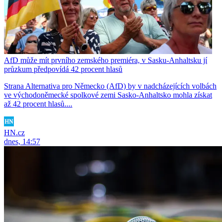
AfD může mít prvního zemského premiéra, v Sasku-Anhaltsku jí
průzkum předpovídá 42 procent hlasů
Strana Alternativa pro Německo (AfD) by v nadcházejících volbách
ve východoněmecké spolkové zemi Sasko-Anhaltsko mohla získat
až 42 procent hlasů....
HN.cz
dnes, 14:57