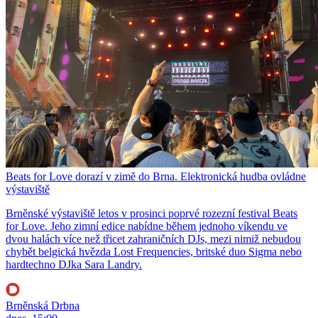
Beats for Love dorazí v zimě do Brna. Elektronická hudba ovládne
výstaviště
Brněnské výstaviště letos v prosinci poprvé rozezní festival Beats
for Love. Jeho zimní edice nabídne během jednoho víkendu ve
dvou halách více než třicet zahraničních DJs, mezi nimiž nebudou
chybět belgická hvězda Lost Frequencies, britské duo Sigma nebo
hardtechno DJka Sara Landry.
Brněnská Drbna