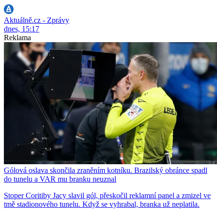
Aktuálně.cz - Zprávy
dnes, 15:17
Reklama
Gólová oslava skončila zraněním kotníku. Brazilský obránce spadl
do tunelu a VAR mu branku neuznal
Stoper Coritiby Jacy slavil gól, přeskočil reklamní panel a zmizel ve
tmě stadionového tunelu. Když se vyhrabal, branka už neplatila.