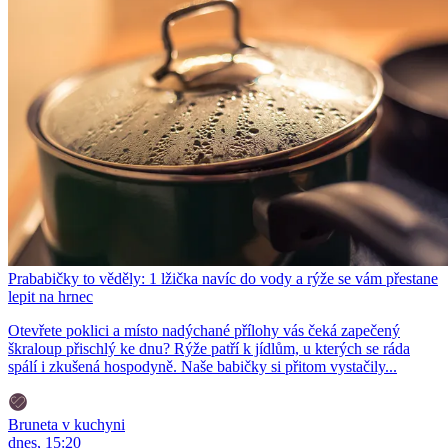
Prababičky to věděly: 1 lžička navíc do vody a rýže se vám přestane
lepit na hrnec
Otevřete poklici a místo nadýchané přílohy vás čeká zapečený
škraloup přischlý ke dnu? Rýže patří k jídlům, u kterých se ráda
spálí i zkušená hospodyně. Naše babičky si přitom vystačily...
Bruneta v kuchyni
dnes, 15:20