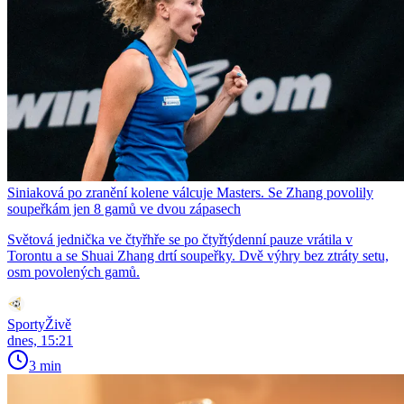
Siniaková po zranění kolene válcuje Masters. Se Zhang povolily
soupeřkám jen 8 gamů ve dvou zápasech
Světová jednička ve čtyřhře se po čtyřtýdenní pauze vrátila v
Torontu a se Shuai Zhang drtí soupeřky. Dvě výhry bez ztráty setu,
osm povolených gamů.
SportyŽivě
dnes, 15:21
3 min