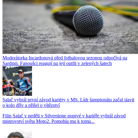
Moderátorka Incardonová před fotbalovou sezonou odpočívá na
Sardinii. Fanoušci reagují na její outfit v zelených šatech
Salač vyhrál první závod kariéry v MS. Lídr šampionátu začal slavit
o kolo dřív a přišel o vítězství
Filip Salač v neděli v Silverstone poprvé v kariéře vyhrál závod
mistrovství světa Moto2. Pomohla mu k tomu...