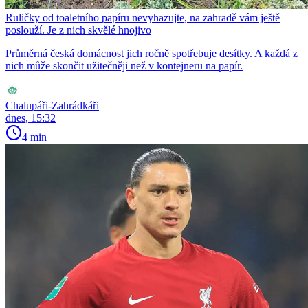
Ruličky od toaletního papíru nevyhazujte, na zahradě vám ještě
poslouží. Je z nich skvělé hnojivo
Průměrná česká domácnost jich ročně spotřebuje desítky. A každá z
nich může skončit užitečněji než v kontejneru na papír.
Chalupáři-Zahrádkáři
dnes, 15:32
4 min