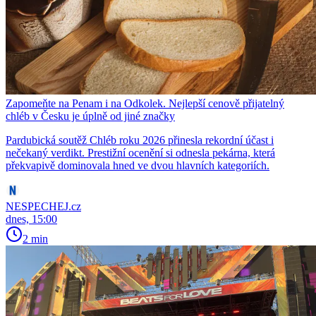
Zapomeňte na Penam i na Odkolek. Nejlepší cenově přijatelný
chléb v Česku je úplně od jiné značky
Pardubická soutěž Chléb roku 2026 přinesla rekordní účast i
nečekaný verdikt. Prestižní ocenění si odnesla pekárna, která
překvapivě dominovala hned ve dvou hlavních kategoriích.
NESPECHEJ.cz
dnes, 15:00
2 min