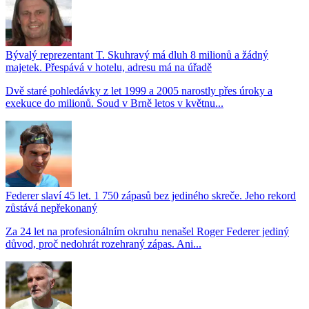
Bývalý reprezentant T. Skuhravý má dluh 8 milionů a žádný
majetek. Přespává v hotelu, adresu má na úřadě
Dvě staré pohledávky z let 1999 a 2005 narostly přes úroky a
exekuce do milionů. Soud v Brně letos v květnu...
Federer slaví 45 let. 1 750 zápasů bez jediného skreče. Jeho rekord
zůstává nepřekonaný
Za 24 let na profesionálním okruhu nenašel Roger Federer jediný
důvod, proč nedohrát rozehraný zápas. Ani...