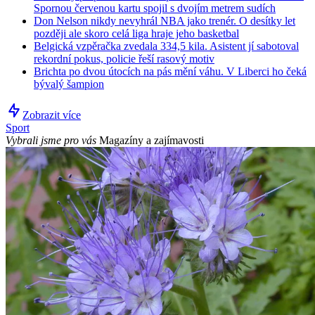
Spornou červenou kartu spojil s dvojím metrem sudích
Don Nelson nikdy nevyhrál NBA jako trenér. O desítky let
později ale skoro celá liga hraje jeho basketbal
Belgická vzpěračka zvedala 334,5 kila. Asistent jí sabotoval
rekordní pokus, policie řeší rasový motiv
Brichta po dvou útocích na pás mění váhu. V Liberci ho čeká
bývalý šampion
Zobrazit více
Sport
Vybrali jsme pro vás
Magazíny a zajímavosti