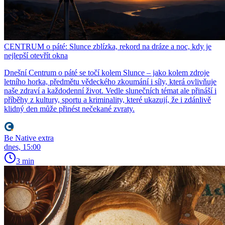
CENTRUM o páté: Slunce zblízka, rekord na dráze a noc, kdy je
nejlepší otevřít okna
Dnešní Centrum o páté se točí kolem Slunce – jako kolem zdroje
letního horka, předmětu vědeckého zkoumání i síly, která ovlivňuje
naše zdraví a každodenní život. Vedle slunečních témat ale přináší i
příběhy z kultury, sportu a kriminality, které ukazují, že i zdánlivě
klidný den může přinést nečekané zvraty.
Be Native extra
dnes, 15:00
3 min