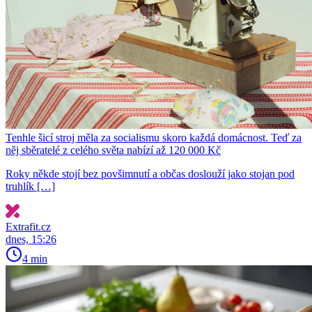
Tenhle šicí stroj měla za socialismu skoro každá domácnost. Teď za
něj sběratelé z celého světa nabízí až 120 000 Kč
Roky někde stojí bez povšimnutí a občas doslouží jako stojan pod
truhlík […]
Extrafit.cz
dnes, 15:26
4 min