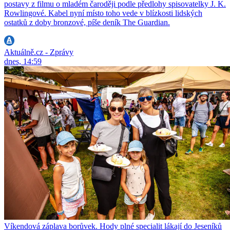
postavy z filmu o mladém čaroději podle předlohy spisovatelky J. K.
Rowlingové. Kabel nyní místo toho vede v blízkosti lidských
ostatků z doby bronzové, píše deník The Guardian.
Aktuálně.cz - Zprávy
dnes, 14:59
Víkendová záplava borůvek. Hody plné specialit lákají do Jeseníků