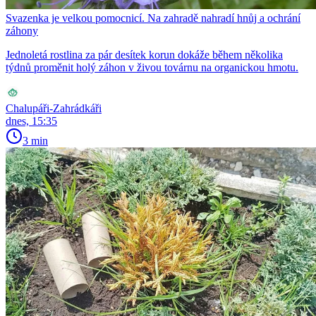
Svazenka je velkou pomocnicí. Na zahradě nahradí hnůj a ochrání
záhony
Jednoletá rostlina za pár desítek korun dokáže během několika
týdnů proměnit holý záhon v živou továrnu na organickou hmotu.
Chalupáři-Zahrádkáři
dnes, 15:35
3 min