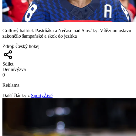
Golfový hattrick Pastrňáka a Nečase nad Slováky: Vítěznou oslavu
zakončilo šampaňské a skok do jezírka
Zdroj
:
Český hokej
Sdílet
Denní
výzva
0
Reklama
Další články z
SportyŽivě