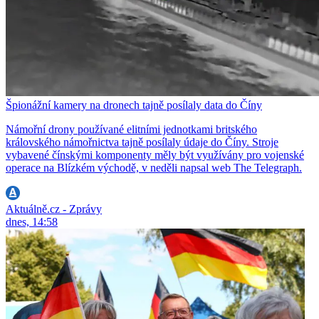
Špionážní kamery na dronech tajně posílaly data do Číny
Námořní drony používané elitními jednotkami britského
královského námořnictva tajně posílaly údaje do Číny. Stroje
vybavené čínskými komponenty měly být využívány pro vojenské
operace na Blízkém východě, v neděli napsal web The Telegraph.
Aktuálně.cz - Zprávy
dnes, 14:58