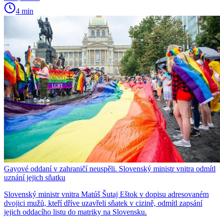
4 min
Gayové oddaní v zahraničí neuspěli. Slovenský ministr vnitra odmítl
uznání jejich sňatku
Slovenský ministr vnitra Matúš Šutaj Eštok v dopisu adresovaném
dvojici mužů, kteří dříve uzavřeli sňatek v cizině, odmítl zapsání
jejich oddacího listu do matriky na Slovensku.