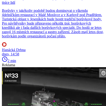
tisíce lidí
Borůvky v jakékoliv podobě budou dominovat o víkendu
jídelníčkům restaurací v Malé Morávce a v Karlově pod Pradědem.
Turistická oblast v Jeseníkách bude hostit tradiční borůvkové hody.
Pro návštěvníky bude připraveno několik tisíc borůvkových
knedlíků ale i řada dalších borůvkových specialit. Do hodů se letos
zapojí 16 místních restaurací a gastro zařízení. Zásob mají letos dost,
borůvkám podle organizátorů počasí přálo.
Hanácká Drbna
dnes, 14:58
2 min
Reklama