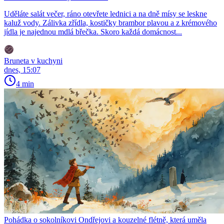
Uděláte salát večer, ráno otevřete lednici a na dně mísy se leskne
kaluž vody. Zálivka zřídla, kostičky brambor plavou a z krémového
jídla je najednou mdlá břečka. Skoro každá domácnost...
Bruneta v kuchyni
dnes, 15:07
4 min
Pohádka o sokolníkovi Ondřejovi a kouzelné flétně, která uměla