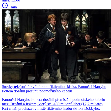
dnes, 15:00
1 min
Stovky telefonátů kvůli hrobu fiktivního skřítka. Fanoušci Harryho
Pottera dosáhli přesunu podmořského kabelu
Fanoušci Harryho Pottera dosáhli přemístění podmořského kabelu
mezi Británií a Irskem, který stál 430 milionů liber (12,2 miliardy
Kč) a měl procházet v místě fiktivního hrobu skřítka Dobbyho,