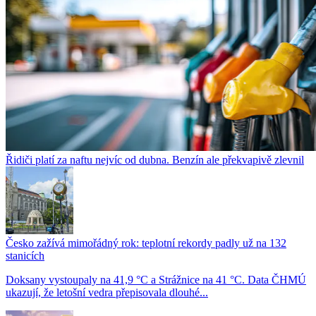
Řidiči platí za naftu nejvíc od dubna. Benzín ale překvapivě zlevnil
Česko zažívá mimořádný rok: teplotní rekordy padly už na 132
stanicích
Doksany vystoupaly na 41,9 °C a Strážnice na 41 °C. Data ČHMÚ
ukazují, že letošní vedra přepisovala dlouhé...