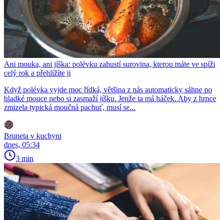
Ani mouka, ani jíška: polévku zahustí surovina, kterou máte ve spíži
celý rok a přehlížíte ji
Když polévka vyjde moc řídká, většina z nás automaticky sáhne po
hladké mouce nebo si zasmaží jíšku. Jenže ta má háček. Aby z hrnce
zmizela typická moučná pachuť, musí se...
Bruneta v kuchyni
dnes, 05:34
3 min