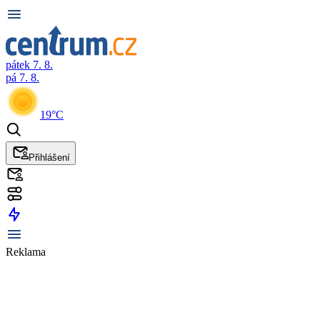
pátek 7. 8.
pá 7. 8.
19°C
Přihlášení
Reklama