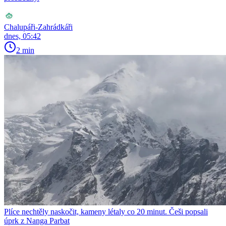
Chalupáři-Zahrádkáři
dnes, 05:42
2 min
Plíce nechtěly naskočit, kameny létaly co 20 minut. Češi popsali
úprk z Nanga Parbat