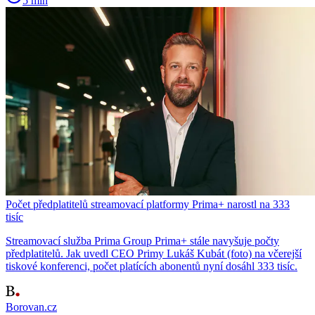
5 min
Počet předplatitelů streamovací platformy Prima+ narostl na 333
tisíc
Streamovací služba Prima Group Prima+ stále navyšuje počty
předplatitelů. Jak uvedl CEO Primy Lukáš Kubát (foto) na včerejší
tiskové konferenci, počet platících abonentů nyní dosáhl 333 tisíc.
Borovan.cz