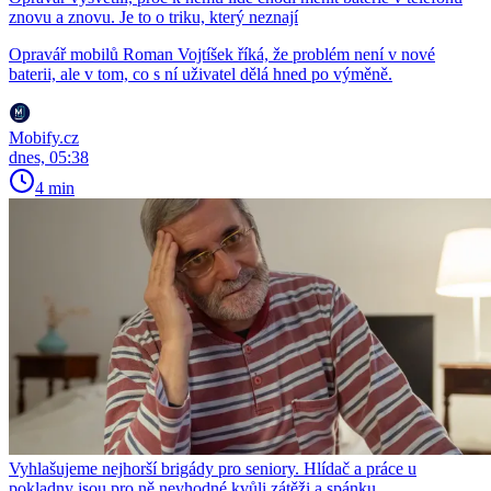
znovu a znovu. Je to o triku, který neznají
Opravář mobilů Roman Vojtíšek říká, že problém není v nové
baterii, ale v tom, co s ní uživatel dělá hned po výměně.
Mobify.cz
dnes, 05:38
4 min
Vyhlašujeme nejhorší brigády pro seniory. Hlídač a práce u
pokladny jsou pro ně nevhodné kvůli zátěži a spánku