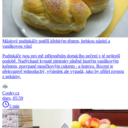
Máslové pudinkáče potěší křehkým těstem, hebkou náplní a
vanilkovou vůní
Pudinkáče jsou pro mě ztělesněním domácího pečení v té nejlepší
podobě. Nadýchané kynuté pletenky plněné hustým vanilkovým
krémem, posypané moučkovým cukrem - a hotovo. Recept je
překvapivě jednoduchý, výsledek ale vypadá, jako by přišel rovnou
z pekárny.
Cooky.cz
dnes, 05:59
5 min