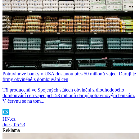
Potravinové banky v USA dostanou přes 50 milionů vajec. Darují je
firmy obviněné z domlouvání cen
Tři producenti ve Spojených státech obvinění z dlouhodobého
domlouvání cen vajec jich 53 milionů darují potravinovým bankám.
V červnu se na tom...
HN.cz
dnes, 05:53
Reklama