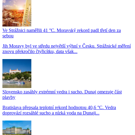
Ve Strážnici naměřili 41 °C. Moravský rekord padl třetí den za
sebou
Jih Moravy byl ve středu největší výhní v Česku. Strážnické měření
znovu překročilo čtyřicítku, data však...
Slovensko zasáhly extrémní vedra i sucho. Dunaj omezuje část
plavby
Bratislava přepsala teplotní rekord hodnotou 40,6 °C. Vedra
doprovází rozsáhlé sucho a nízká voda na Dunaji...