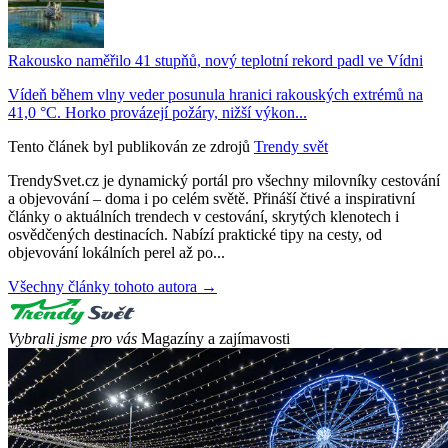
Rakousko naměřilo 41 stupňů, nový teplotní rekord padl ve Vídni
Vídeň během vlny veder posunula hranici rakouských extrémů na
41,0 °C. Horko provázejí požáry, nižší výkon...
Tento článek byl publikován ze zdrojů
Trendy svět
TrendySvet.cz je dynamický portál pro všechny milovníky cestování
a objevování – doma i po celém světě. Přináší čtivé a inspirativní
články o aktuálních trendech v cestování, skrytých klenotech i
osvědčených destinacích. Nabízí praktické tipy na cesty, od
objevování lokálních perel až po...
Všechny články tohoto autora →
Vybrali jsme pro vás
Magazíny a zajímavosti