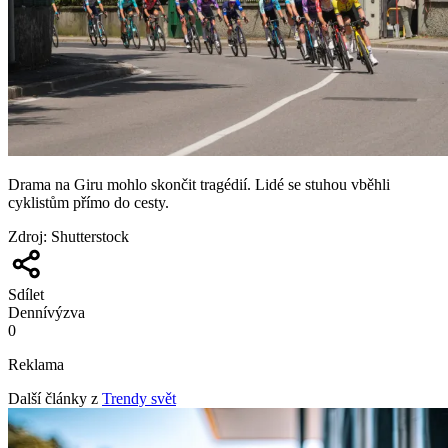
Drama na Giru mohlo skončit tragédií. Lidé se stuhou vběhli
cyklistům přímo do cesty.
Zdroj
:
Shutterstock
Sdílet
Denní
výzva
0
Reklama
Další články z
Trendy svět