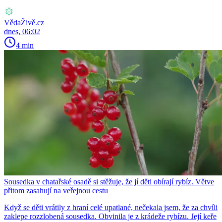
VědaŽivě.cz
dnes, 06:02
4 min
Sousedka v chatařské osadě si stěžuje, že jí děti obírají rybíz. Větve
přitom zasahují na veřejnou cestu
Když se děti vrátily z hraní celé upatlané, nečekala jsem, že za chvíli
zaklepe rozzlobená sousedka. Obvinila je z krádeže rybízu. Její keře