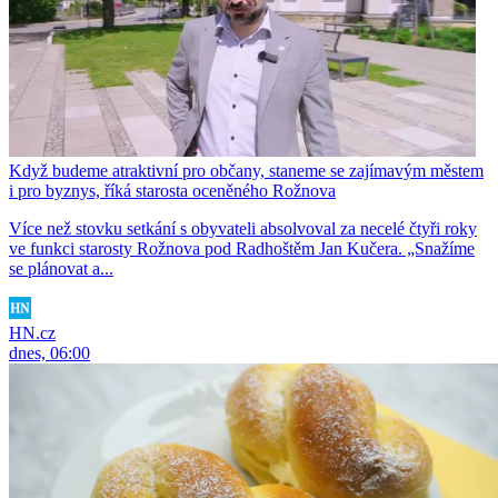
Když budeme atraktivní pro občany, staneme se zajímavým městem
i pro byznys, říká starosta oceněného Rožnova
Více než stovku setkání s obyvateli absolvoval za necelé čtyři roky
ve funkci starosty Rožnova pod Radhoštěm Jan Kučera. „Snažíme
se plánovat a...
HN.cz
dnes, 06:00