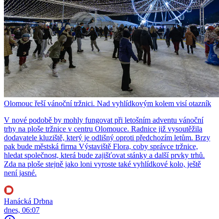
Olomouc řeší vánoční tržnici. Nad vyhlídkovým kolem visí otazník
V nové podobě by mohly fungovat při letošním adventu vánoční
trhy na ploše tržnice v centru Olomouce. Radnice již vysoutěžila
dodavatele kluziště, který je odlišný oproti předchozím letům. Brzy
pak bude městská firma Výstaviště Flora, coby správce tržnice,
hledat společnost, která bude zajišťovat stánky a další prvky trhů.
Zda na ploše stejně jako loni vyroste také vyhlídkové kolo, ještě
není jasné.
Hanácká Drbna
dnes, 06:07