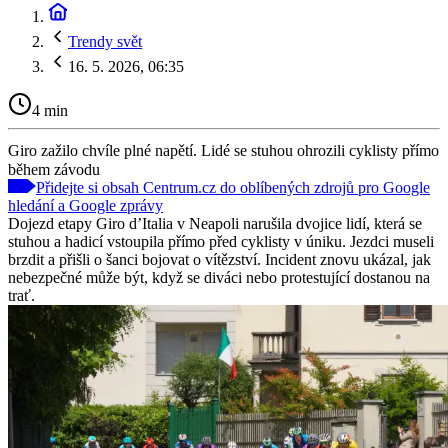
Trendy svět
16. 5. 2026, 06:35
4 min
Giro zažilo chvíle plné napětí. Lidé se stuhou ohrozili cyklisty přímo
během závodu
Přidejte si obsah Centrum.cz do oblíbených zdrojů pro Google
hledání a Google zprávy
Dojezd etapy Giro d’Italia v Neapoli narušila dvojice lidí, která se
stuhou a hadicí vstoupila přímo před cyklisty v úniku. Jezdci museli
brzdit a přišli o šanci bojovat o vítězství. Incident znovu ukázal, jak
nebezpečné může být, když se diváci nebo protestující dostanou na
trať.