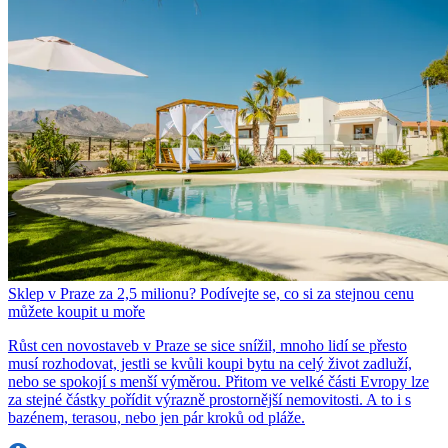
Sklep v Praze za 2,5 milionu? Podívejte se, co si za stejnou cenu
můžete koupit u moře
Růst cen novostaveb v Praze se sice snížil, mnoho lidí se přesto
musí rozhodovat, jestli se kvůli koupi bytu na celý život zadluží,
nebo se spokojí s menší výměrou. Přitom ve velké části Evropy lze
za stejné částky pořídit výrazně prostornější nemovitosti. A to i s
bazénem, terasou, nebo jen pár kroků od pláže.