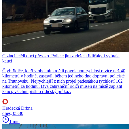
Cizinci letěli obcí přes sto. Policie jim zadržela řidičáky i vybrala
kauci
Čtyři řidiče, kteří v obci překročili povolenou rychlost o více než 40
kilometrů v hodině, zastavili během jediného dne dopravní policisté
na Trutnovsku. Nejrychlejší z nich projel padesátkou rychlostí 102
kilometrů za hodinu. Dva zahraniční řidiči museli na místě zaplatit
kauci, všichni přišli o řidičský průkaz.
Hradecká Drbna
dnes, 05:30
1 min