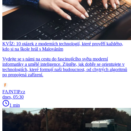
KVÍZ: 10 otázek z moderních technologií, které prověří každého,
kdo si na škole hrál s Malováním
Vydejte se s námi na cestu do fascinujícího světa moderní
informatiky a umělé inteligence. Zjistěte, jak dobře se orientujete v
technologiích, které formují naši budoucnost, od chytrých algoritmů
po propojená zařízení.
FAJNTIP.cz
dnes, 05:30
1 min