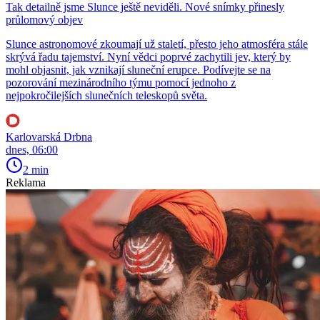
Tak detailně jsme Slunce ještě neviděli. Nové snímky přinesly
průlomový objev
Slunce astronomové zkoumají už staletí, přesto jeho atmosféra stále
skrývá řadu tajemství. Nyní vědci poprvé zachytili jev, který by
mohl objasnit, jak vznikají sluneční erupce. Podívejte se na
pozorování mezinárodního týmu pomocí jednoho z
nejpokročilejších slunečních teleskopů světa.
Karlovarská Drbna
dnes, 06:00
2 min
Reklama