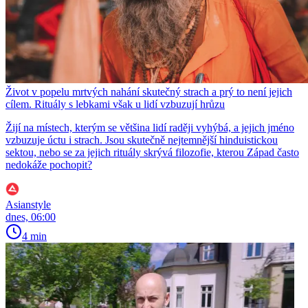
Život v popelu mrtvých nahání skutečný strach a prý to není jejich
cílem. Rituály s lebkami však u lidí vzbuzují hrůzu
Žijí na místech, kterým se většina lidí raději vyhýbá, a jejich jméno
vzbuzuje úctu i strach. Jsou skutečně nejtemnější hinduistickou
sektou, nebo se za jejich rituály skrývá filozofie, kterou Západ často
nedokáže pochopit?
Asianstyle
dnes, 06:00
4 min