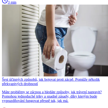
3 min
Šest účinných způsobů, jak bojovat proti zácpě. Pomůže několik
překvapivých drobností
Máte problémy se zácpou a hledáte způsoby, jak trávení napravit?
Pomohou jednoduché triky a snadné zásady, díky kterým bude
vyprazdňování fungovat přesně tak, jak má.