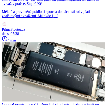
aviváž v pračce. Stojí 0 Kč
Měkké a provoněné prádlo si spousta domácností roky platí
značkovými avivážemi. Málokdo […]
PrimaProstor.cz
dnes, 05:38
4 min
Opravář vysvětlil, proč k němu lidé chodí měnit baterie v telefonu