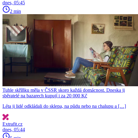
dnes, 05:45
2 min
Tuhle skříňku měla v ČSSR skoro každá domácnost. Dneska ji
sběratelé na bazarech kupují i za 20 000 Kč
Léta ji lidé odkládali do sklepa, na půdu nebo na chalupu a […]
Extrafit.cz
dnes, 05:44