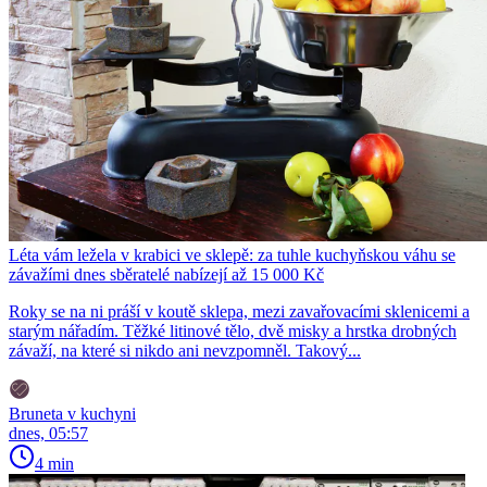
Léta vám ležela v krabici ve sklepě: za tuhle kuchyňskou váhu se
závažími dnes sběratelé nabízejí až 15 000 Kč
Roky se na ni práší v koutě sklepa, mezi zavařovacími sklenicemi a
starým nářadím. Těžké litinové tělo, dvě misky a hrstka drobných
závaží, na které si nikdo ani nevzpomněl. Takový...
Bruneta v kuchyni
dnes, 05:57
4 min