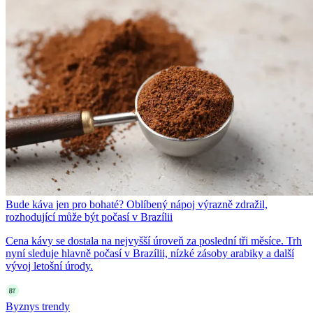
Bude káva jen pro bohaté? Oblíbený nápoj výrazně zdražil,
rozhodující může být počasí v Brazílii
Cena kávy se dostala na nejvyšší úroveň za poslední tři měsíce. Trh
nyní sleduje hlavně počasí v Brazílii, nízké zásoby arabiky a další
vývoj letošní úrody.
Byznys trendy