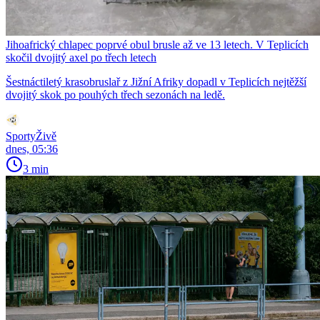
Jihoafrický chlapec poprvé obul brusle až ve 13 letech. V Teplicích
skočil dvojitý axel po třech letech
Šestnáctiletý krasobruslař z Jižní Afriky dopadl v Teplicích nejtěžší
dvojitý skok po pouhých třech sezonách na ledě.
SportyŽivě
dnes, 05:36
3 min