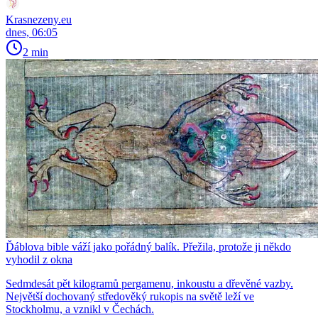
Krasnezeny.eu
dnes, 06:05
2 min
Ďáblova bible váží jako pořádný balík. Přežila, protože ji někdo
vyhodil z okna
Sedmdesát pět kilogramů pergamenu, inkoustu a dřevěné vazby.
Největší dochovaný středověký rukopis na světě leží ve
Stockholmu, a vznikl v Čechách.