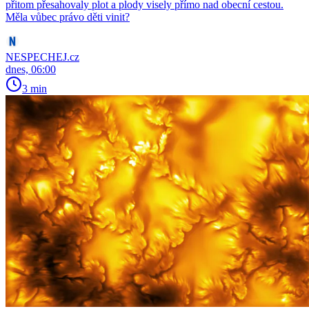
přitom přesahovaly plot a plody visely přímo nad obecní cestou.
Měla vůbec právo děti vinit?
NESPECHEJ.cz
dnes, 06:00
3 min