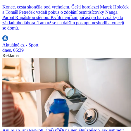
Konec, cesta skončila pod vrcholem. Čeští horolezci Marek Holeček
a Tomáš Petreček vzdali pokus o zdolání osmitisícovky Nanga
Parbat Rupálskou stěnou. Kvůli nepřízni počasí prchali zpátky do
základního tábora. Tam už se na dalším postupu neshodli a vracejí
se domů.
Aktuálně.cz - Sport
dnes, 05:39
Reklama
Ani Silan, ani Perwoll. Češi přišli na geniální způsob, jak nahradit