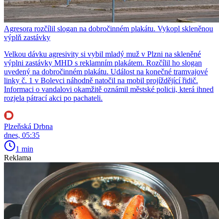
Agresora rozčílil slogan na dobročinném plakátu. Vykopl skleněnou
výplň zastávky
Velkou dávku agresivity si vybil mladý muž v Plzni na skleněné
výplni zastávky MHD s reklamním plakátem. Rozčílil ho slogan
uvedený na dobročinném plakátu. Událost na konečné tramvajové
linky č. 1 v Bolevci náhodně natočil na mobil projíždějící řidič.
Informaci o vandalovi okamžitě oznámil městské policii, která ihned
rozjela pátrací akci po pachateli.
Plzeňská Drbna
dnes, 05:35
1 min
Reklama