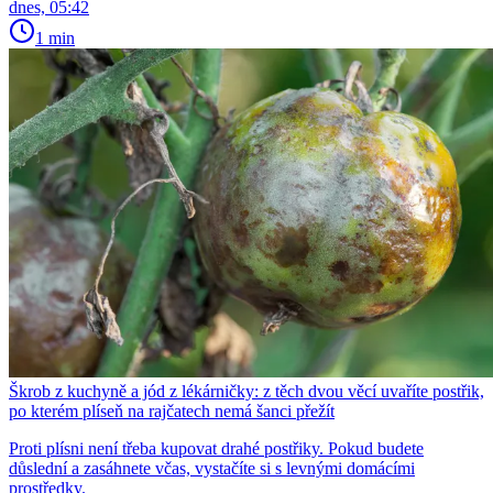
dnes, 05:42
1 min
Škrob z kuchyně a jód z lékárničky: z těch dvou věcí uvaříte postřik,
po kterém plíseň na rajčatech nemá šanci přežít
Proti plísni není třeba kupovat drahé postřiky. Pokud budete
důslední a zasáhnete včas, vystačíte si s levnými domácími
prostředky.