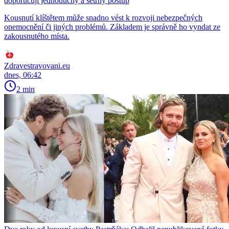
doporučují jednoduchý a šetrný postup
Kousnutí klíštětem může snadno vést k rozvoji nebezpečných
onemocnění či jiných problémů. Základem je správně ho vyndat ze
zakousnutého místa.
Zdravestravovani.eu
dnes, 06:42
2 min