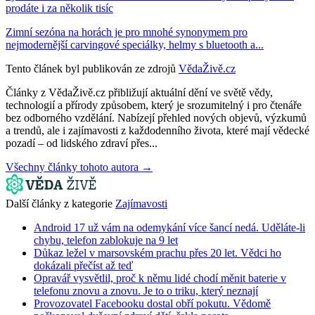
prodáte i za několik tisíc
Zimní sezóna na horách je pro mnohé synonymem pro
nejmodernější carvingové speciálky, helmy s bluetooth a...
Tento článek byl publikován ze zdrojů
VědaŽivě.cz
Články z VědaŽivě.cz přibližují aktuální dění ve světě vědy,
technologií a přírody způsobem, který je srozumitelný i pro čtenáře
bez odborného vzdělání. Nabízejí přehled nových objevů, výzkumů
a trendů, ale i zajímavosti z každodenního života, které mají vědecké
pozadí – od lidského zdraví přes...
Všechny články tohoto autora →
Další články z kategorie
Zajímavosti
Android 17 už vám na odemykání více šancí nedá. Uděláte-li
chybu, telefon zablokuje na 9 let
Důkaz ležel v marsovském prachu přes 20 let. Vědci ho
dokázali přečíst až teď
Opravář vysvětlil, proč k němu lidé chodí měnit baterie v
telefonu znovu a znovu. Je to o triku, který neznají
Provozovatel Facebooku dostal obří pokutu. Vědomě