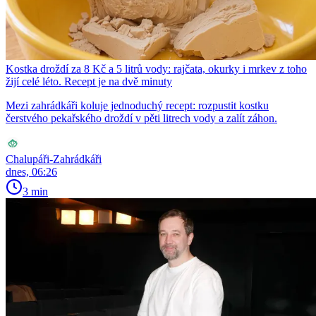
Kostka droždí za 8 Kč a 5 litrů vody: rajčata, okurky i mrkev z toho
žijí celé léto. Recept je na dvě minuty
Mezi zahrádkáři koluje jednoduchý recept: rozpustit kostku
čerstvého pekařského droždí v pěti litrech vody a zalít záhon.
Chalupáři-Zahrádkáři
dnes, 06:26
3 min