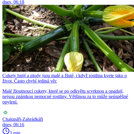
dnes, 06:18
Cukety hnijí a plody jsou malé a žluté, i když rostlina kvete jako o
život. Často chybí jediná věc
Malé žloutnoucí cukety, které se po odkvětu scvrknou a opadají,
nejsou známkou nemocné rostliny. Většinou za to může neúspěšné
opylení.
Chalupáři-Zahrádkáři
dnes, 06:16
3 min