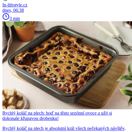
In-lifestyle.cz
dnes, 06:38
3 min
Rychlý koláč na plech: hoď na těsto sezónní ovoce a užij si
dokonale křupavou drobenku!
Rychlý koláč na plech je absolutní král všech nečekaných návštěv,