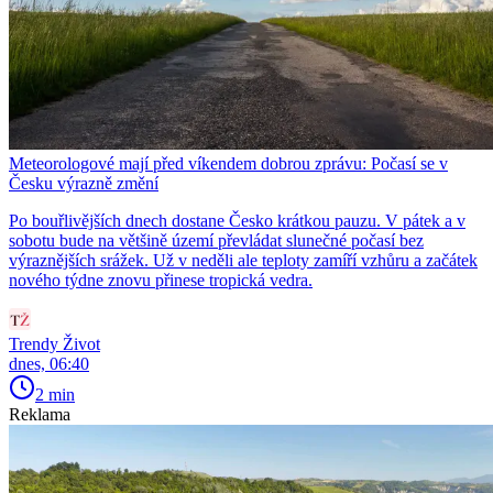
Meteorologové mají před víkendem dobrou zprávu: Počasí se v
Česku výrazně změní
Po bouřlivějších dnech dostane Česko krátkou pauzu. V pátek a v
sobotu bude na většině území převládat slunečné počasí bez
výraznějších srážek. Už v neděli ale teploty zamíří vzhůru a začátek
nového týdne znovu přinese tropická vedra.
Trendy Život
dnes, 06:40
2 min
Reklama