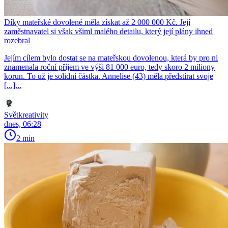
Díky mateřské dovolené měla získat až 2 000 000 Kč. Její
zaměstnavatel si však všiml malého detailu, který její plány ihned
rozebral
Jejím cílem bylo dostat se na mateřskou dovolenou, která by pro ni
znamenala roční příjem ve výši 81 000 euro, tedy skoro 2 miliony
korun. To už je solidní částka. Annelise (43) měla předstírat svoje
[...]...
Světkreativity
dnes, 06:28
2 min