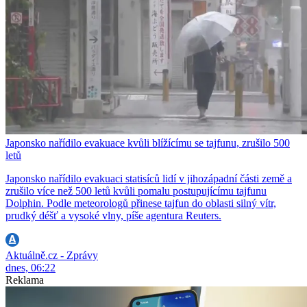
Japonsko nařídilo evakuace kvůli blížícímu se tajfunu, zrušilo 500
letů
Japonsko nařídilo evakuaci statisíců lidí v jihozápadní části země a
zrušilo více než 500 letů kvůli pomalu postupujícímu tajfunu
Dolphin. Podle meteorologů přinese tajfun do oblasti silný vítr,
prudký déšť a vysoké vlny, píše agentura Reuters.
Aktuálně.cz - Zprávy
dnes, 06:22
Reklama