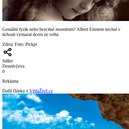
Geniální fyzik nebo bezcitné monstrum? Albert Einstein nechal v
tichosti vymazat dceru ze světa
Zdroj
:
Foto: Pickpi
Sdílet
Denní
výzva
0
Reklama
Další články z
VědaŽivě.cz