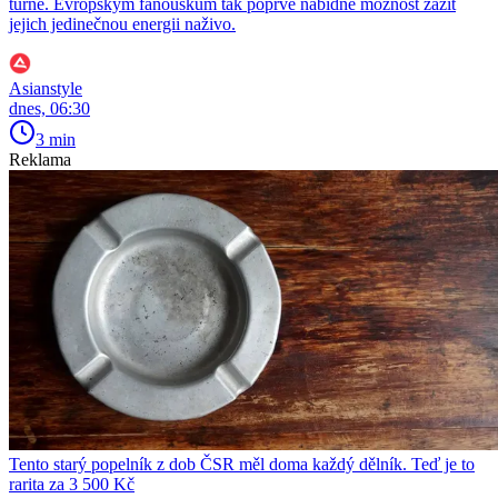
turné. Evropským fanouškům tak poprvé nabídne možnost zažít
jejich jedinečnou energii naživo.
Asianstyle
dnes, 06:30
3 min
Reklama
Tento starý popelník z dob ČSR měl doma každý dělník. Teď je to
rarita za 3 500 Kč