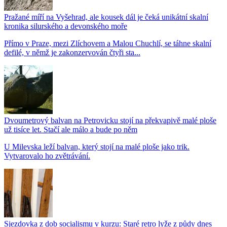
Pražané míří na Vyšehrad, ale kousek dál je čeká unikátní skalní
kronika silurského a devonského moře
Přímo v Praze, mezi Zlíchovem a Malou Chuchlí, se táhne skalní
defilé, v němž je zakonzervován čtyři sta...
Dvoumetrový balvan na Petrovicku stojí na překvapivě malé ploše
už tisíce let. Stačí ale málo a bude po něm
U Milevska leží balvan, který stojí na malé ploše jako trik.
Vytvarovalo ho zvětrávání.
Sjezdovka z dob socialismu v kurzu: Staré retro lyže z půdy dnes