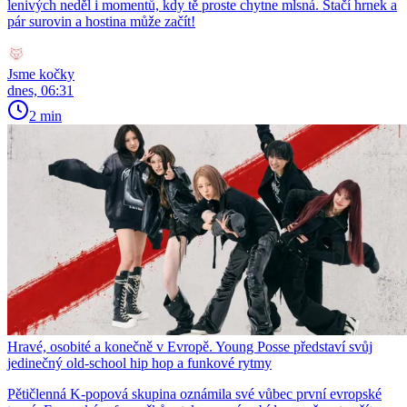
lenivých neděl i momentů, kdy tě proste chytne mlsná. Stačí hrnek a
pár surovin a hostina může začít!
Jsme kočky
dnes, 06:31
2 min
Hravé, osobité a konečně v Evropě. Young Posse představí svůj
jedinečný old-school hip hop a funkové rytmy
Pětičlenná K-popová skupina oznámila své vůbec první evropské