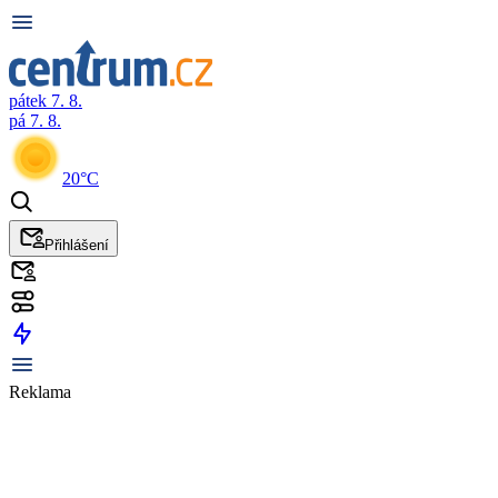
pátek 7. 8.
pá 7. 8.
20°C
Přihlášení
Reklama