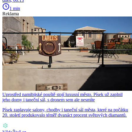
dnes, 06:13
1 min
Reklama
Uprostřed namibijské pouště stojí luxusní město. Písek už zaplnil
jeho domy i taneční sál, s dronem sem ale nesmíte
Písek zaplavuje salony, chodby i taneční sál města, které na počátku
20. století produkovalo téměř dvanáct procent světových diamantů.