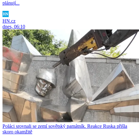
plánují...
HN.cz
dnes, 06:10
Poláci srovnali se zemí sovětský památník. Reakce Ruska přišla
skoro okamžitě