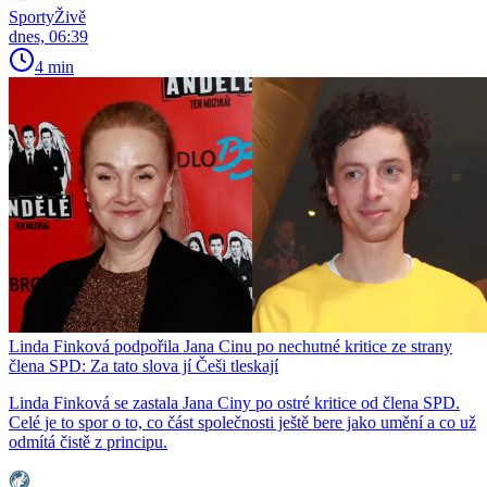
SportyŽivě
dnes, 06:39
4 min
Linda Finková podpořila Jana Cinu po nechutné kritice ze strany
člena SPD: Za tato slova jí Češi tleskají
Linda Finková se zastala Jana Ciny po ostré kritice od člena SPD.
Celé je to spor o to, co část společnosti ještě bere jako umění a co už
odmítá čistě z principu.