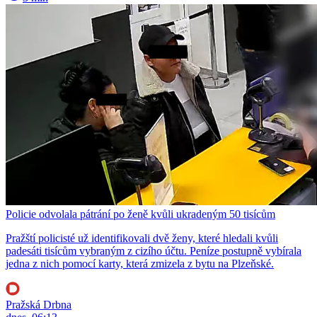
Policie odvolala pátrání po ženě kvůli ukradeným 50 tisícům
Pražští policisté už identifikovali dvě ženy, které hledali kvůli
padesáti tisícům vybraným z cizího účtu. Peníze postupně vybírala
jedna z nich pomocí karty, která zmizela z bytu na Plzeňské.
Pražská Drbna