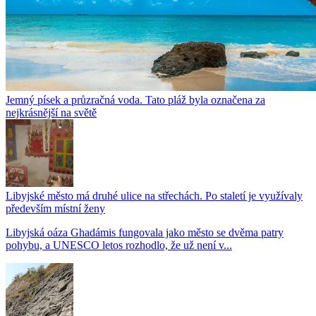
Jemný písek a průzračná voda. Tato pláž byla označena za
nejkrásnější na světě
Libyjské město má druhé ulice na střechách. Po staletí je využívaly
především místní ženy
Libyjská oáza Ghadámis fungovala jako město se dvěma patry
pohybu, a UNESCO letos rozhodlo, že už není v...