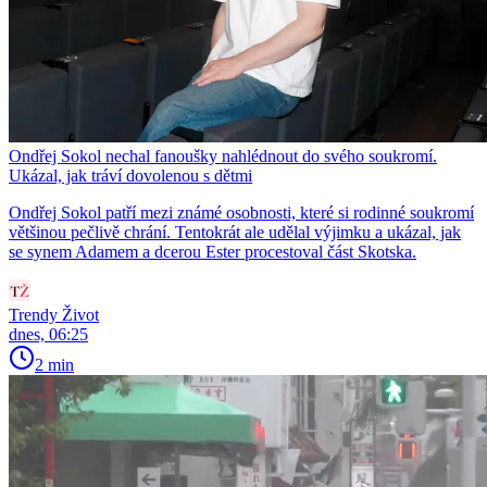
Ondřej Sokol nechal fanoušky nahlédnout do svého soukromí.
Ukázal, jak tráví dovolenou s dětmi
Ondřej Sokol patří mezi známé osobnosti, které si rodinné soukromí
většinou pečlivě chrání. Tentokrát ale udělal výjimku a ukázal, jak
se synem Adamem a dcerou Ester procestoval část Skotska.
Trendy Život
dnes, 06:25
2 min