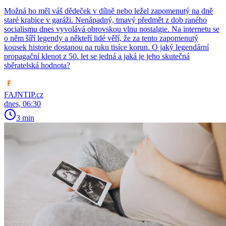
Možná ho měl váš dědeček v dílně nebo ležel zapomenutý na dně
staré krabice v garáži. Nenápadný, tmavý předmět z dob raného
socialismu dnes vyvolává obrovskou vlnu nostalgie. Na internetu se
o něm šíří legendy a někteří lidé věří, že za tento zapomenutý
kousek historie dostanou na ruku tisíce korun. O jaký legendární
propagační klenot z 50. let se jedná a jaká je jeho skutečná
sběratelská hodnota?
FAJNTIP.cz
dnes, 06:30
3 min