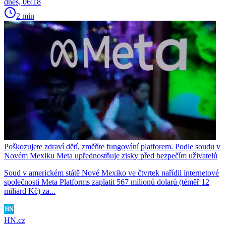
dnes, 06:18
2 min
Poškozujete zdraví dětí, změňte fungování platforem. Podle soudu v
Novém Mexiku Meta upřednostňuje zisky před bezpečím uživatelů
Soud v americkém státě Nové Mexiko ve čtvrtek nařídil internetové
společnosti Meta Platforms zaplatit 567 milionů dolarů (téměř 12
miliard Kč) za...
HN.cz