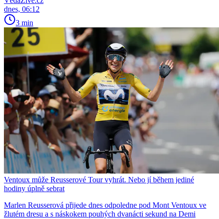
VědaŽivě.cz
dnes, 06:12
3 min
Ventoux může Reusserové Tour vyhrát. Nebo jí během jediné
hodiny úplně sebrat
Marlen Reusserová přijede dnes odpoledne pod Mont Ventoux ve
žlutém dresu a s náskokem pouhých dvanácti sekund na Demi