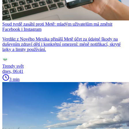
Soud tvrdě zasáhl proti Metě: mladým uživatelům má změnit
Facebook i Instagram
Verdikt z Nového Mexika přináší Metě účet za údajné škody na
duševním zdraví dětí i konkrétní omezení: méně notifikací, skryté
lajky a limity používání.
Trendy svět
dnes, 06:41
3 min