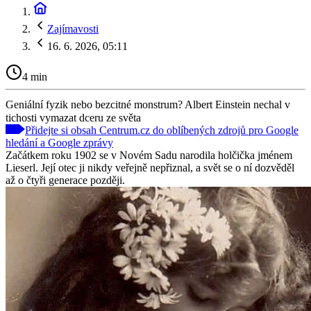
Zajímavosti
16. 6. 2026, 05:11
4 min
Geniální fyzik nebo bezcitné monstrum? Albert Einstein nechal v
tichosti vymazat dceru ze světa
Přidejte si obsah Centrum.cz do oblíbených zdrojů pro Google
hledání a Google zprávy
Začátkem roku 1902 se v Novém Sadu narodila holčička jménem
Lieserl. Její otec ji nikdy veřejně nepřiznal, a svět se o ní dozvěděl
až o čtyři generace později.