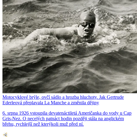
Motocyklové brýle, ovčí sádlo a hrozba hluchoty. Jak Gertrude
Ederleová přeplavala La Manche a změnila dějiny
6. srpna 1926 vstoupila devatenáctiletá Američanka do vody u Cap
Gris-Nez. O necelých patnáct hodin později stála na anglickém
břehu, rychlejší než kterýkoli muž před ní.