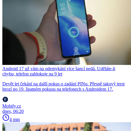
Android 17 už vám na odemykání více šancí nedá. Uděláte-li
chybu, telefon zablokuje na 9 let
Devět let čekání na další pokus o zadání PINu. Přesně takový trest
hrozí po 19. špatném pokusu na telefonech s Androidem 17.
Mobify.cz
dnes, 06:20
4 min