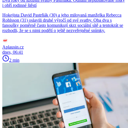
Dva roky od luxusní svatby Pastrňáka: Odhalil nepublikované fotky
i obří rodinné štěstí
Hokejista David Pastrňák (30) a jeho milovaná manželka Rebecca
Rohlsson (31) oslavili druhé výročí od své svatby. Oba dva s
fanoušky poměrně často komunikují skrz sociální sítě a tentokrát se
rozhodli, že se s nimi podělí o ještě nezveřejněné snímky.
Aplausin.cz
dnes, 06:41
2 min