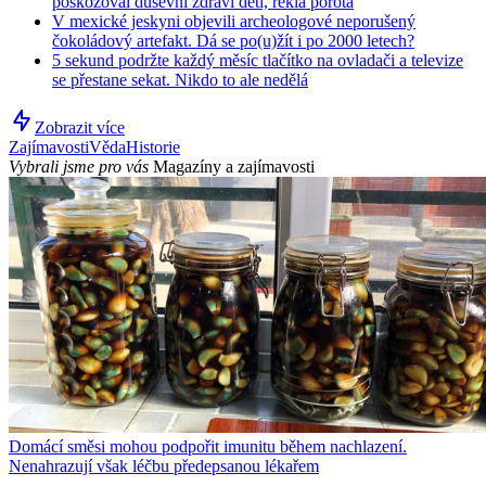
poškozoval duševní zdraví dětí, řekla porota
V mexické jeskyni objevili archeologové neporušený
čokoládový artefakt. Dá se po(u)žít i po 2000 letech?
5 sekund podržte každý měsíc tlačítko na ovladači a televize
se přestane sekat. Nikdo to ale nedělá
Zobrazit více
Zajímavosti
Věda
Historie
Vybrali jsme pro vás
Magazíny a zajímavosti
Domácí směsi mohou podpořit imunitu během nachlazení.
Nenahrazují však léčbu předepsanou lékařem