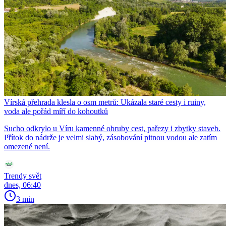
Vírská přehrada klesla o osm metrů: Ukázala staré cesty i ruiny,
voda ale pořád míří do kohoutků
Sucho odkrylo u Víru kamenné obruby cest, pařezy i zbytky staveb.
Přítok do nádrže je velmi slabý, zásobování pitnou vodou ale zatím
omezené není.
Trendy svět
dnes, 06:40
3 min