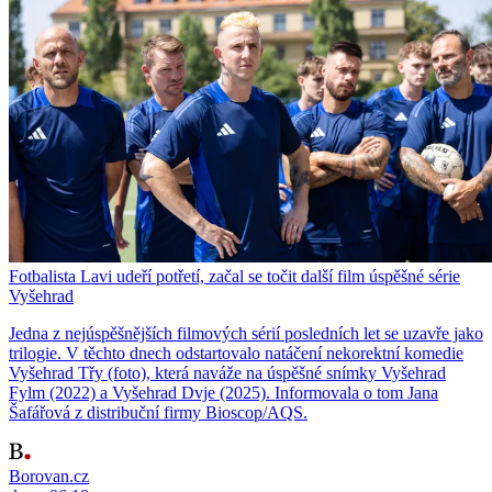
Fotbalista Lavi udeří potřetí, začal se točit další film úspěšné série
Vyšehrad
Jedna z nejúspěšnějších filmových sérií posledních let se uzavře jako
trilogie. V těchto dnech odstartovalo natáčení nekorektní komedie
Vyšehrad Třy (foto), která naváže na úspěšné snímky Vyšehrad
Fylm (2022) a Vyšehrad Dvje (2025). Informovala o tom Jana
Šafářová z distribuční firmy Bioscop/AQS.
Borovan.cz