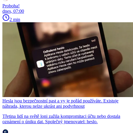
Proboha!
dnes, 07:00
2 min
Hesla jsou bezpečnostní past a vy je pořád používáte. Existuje
náhrada, kterou nelze ukrást ani podvrhnout
Třetina lidí na světě loni zažila kompromitaci účtu nebo dostala
oznámení o úniku dat. Společný jmenovatel: heslo.