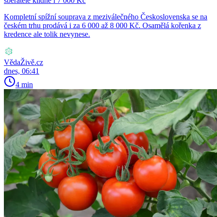
sběratelé klidně i 7 000 Kč
Kompletní spížní souprava z meziválečného Československa se na
českém trhu prodává i za 6 000 až 8 000 Kč. Osamělá kořenka z
kredence ale tolik nevynese.
VědaŽivě.cz
dnes, 06:41
4 min