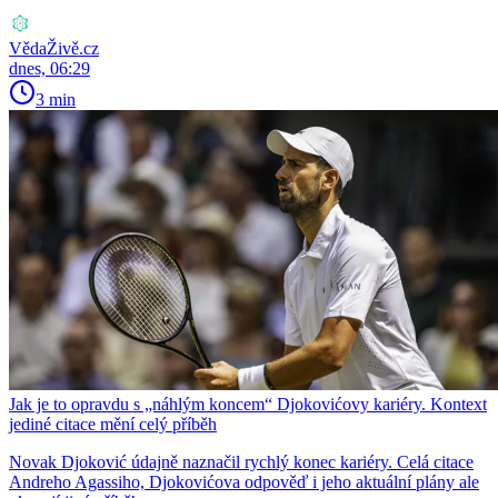
VědaŽivě.cz
dnes, 06:29
3 min
Jak je to opravdu s „náhlým koncem“ Djokovićovy kariéry. Kontext
jediné citace mění celý příběh
Novak Djoković údajně naznačil rychlý konec kariéry. Celá citace
Andreho Agassiho, Djokovićova odpověď i jeho aktuální plány ale