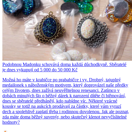
Podobnou Madonku schovává doma každá důchodkyně. Sběratelé
je dnes vykupují od 5 000 do 50 000 Kč
Možná ho máte v krabičce po prababičce i vy. Drobný, tajuplný
medailonek s náboženským motivem, který doprovázel naše předky
celým životem, dnes zažívá neuvěřitelnou renesanci. Zatímco v
dobách minulých šlo o běžný dárek k narození dítěte či biřmování,
dnes se sběratelé předhánějí, kdo nabídne víc. Některé vzácné
kousky se totiž na aukcích prodávají za částky, které vám vyrazí
dech a spolehlivě zaplatí třeba i rodinnou dovolenou. Jak ale poznat,
zda máte doma běžný suvenýr, nebo skutečný klenot nevyčíslitelné
hodnoty?