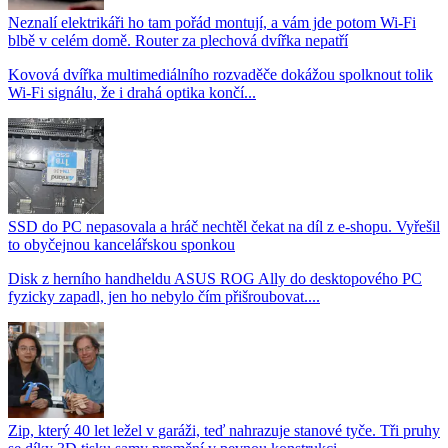
Neznalí elektrikáři ho tam pořád montují, a vám jde potom Wi-Fi
blbě v celém domě. Router za plechová dvířka nepatří
Kovová dvířka multimediálního rozvaděče dokážou spolknout tolik
Wi-Fi signálu, že i drahá optika končí...
SSD do PC nepasovala a hráč nechtěl čekat na díl z e-shopu. Vyřešil
to obyčejnou kancelářskou sponkou
Disk z herního handheldu ASUS ROG Ally do desktopového PC
fyzicky zapadl, jen ho nebylo čím přišroubovat....
Zip, který 40 let ležel v garáži, teď nahrazuje stanové tyče. Tři pruhy