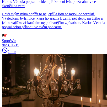
Karlos Vémola popsal incident při krmení lvů, po zásahu lvice
skončil na zemi
Chtěl svým lvům dopřát to nejlepší a řídil se radou odborníků.
Výsledkem byla lvice, která ho srazila k zemi, pět slepic na útěku a
jedno vajíčko získané tím nejpodivnějším způsobem. Karlos Vémola
popsal celou příhodu ve svém podcastu.
SportWin
dnes, 06:19
2 min