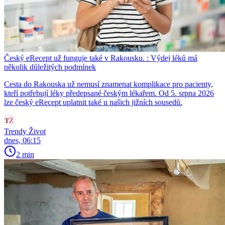
Český eRecept už funguje také v Rakousku. : Výdej léků má
několik důležitých podmínek
Cesta do Rakouska už nemusí znamenat komplikace pro pacienty,
kteří potřebují léky předepsané českým lékařem. Od 5. srpna 2026
lze český eRecept uplatnit také u našich jižních sousedů.
Trendy Život
dnes, 06:15
2 min