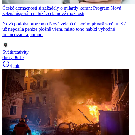
České domácnosti si zažádaly o milardy korun: Program Nová
zelená úsporám nabízí zcela nové možnosti
Nová podoba programu Nová zelená úsporám přináší změnu. Stát
už neposílá peníze plošně všem, místo toho nabízí výhodné
financování a pomoc.
Světkreativity
dnes, 06:17
4 min