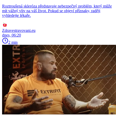
Roztroušená skleróza představuje nebezpečný problém, který může
mít vážný vliv na váš život. Pokud se objeví příznaky, raději
vyhledejte lékaře.
Zdravestravovani.eu
dnes, 06:20
2 min