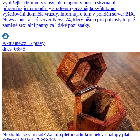
vyhlížející figurínu s vlasy, piercingem v nose a skvrnami
připomínajícími modřiny a odřeniny a zahájila kvůli tomu
vyšetřování domnělé vraždy. Informují o tom v pondělí server BBC
News a australský server News 24, který píše o pro policisty trapné
záměně sexuální panny za lidské pozůstatky.
Aktuálně.cz - Zprávy
dnes, 06:45
Neztratila se vám sůl? Za kompletní sadu kořenek z chalupy platí