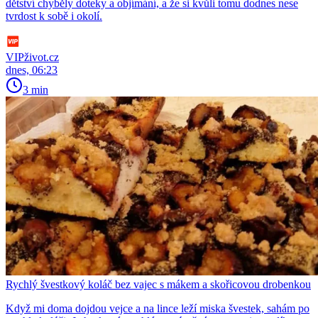
dětství chyběly doteky a objímání, a že si kvůli tomu dodnes nese
tvrdost k sobě i okolí.
VIPživot.cz
dnes, 06:23
3 min
Rychlý švestkový koláč bez vajec s mákem a skořicovou drobenkou
Když mi doma dojdou vejce a na lince leží miska švestek, sahám po