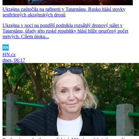
Ukrajina zaútočila na rafinerii v Tatarstánu, Rusko hlásí stovky
sestřelených ukrajinských dronů
Ukrajina v noci na pondělí podnikla rozsáhlý dronový nálet v
Tatarstánu, úřady této ruské republiky hlásí blíže neurčený počet
mrtvých. Cílem útoku...
HN.cz
dnes, 06:17