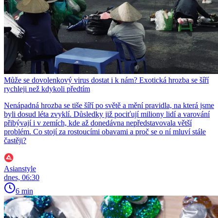
Může se dovolenkový virus dostat i k nám? Exotická hrozba se šíří
rychleji než kdykoli předtím
Nenápadná hrozba se tiše šíří po světě a mění pravidla, na která jsme
byli dosud léta zvyklí. Důsledky již pociťují miliony lidí a varování
přibývají i v zemích, kde až donedávna nepředstavovala větší
problém. Co stojí za rostoucími obavami a proč se o ní mluví stále
častěji?
Asianstyle
dnes, 06:30
6 min