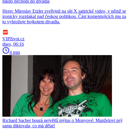
nikdo nechodí do divadla
Herec Miroslav Etzler zveřejnil na síti X satirické video, v němž se
ironicky rozplakal nad českou politikou. Část komentujících mu za
to vyhrožuje bojkotem divadla.
VIPživot.cz
dnes, 06:16
4 min
Richard Sacher bourá největší mýtus o Monyové: Manželovi prý
sama diktovala, co má dělat!