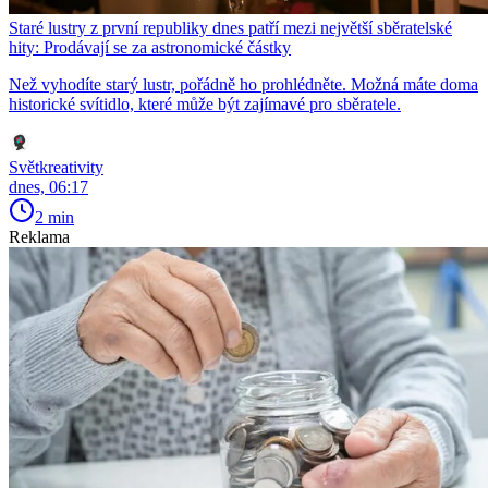
Staré lustry z první republiky dnes patří mezi největší sběratelské
hity: Prodávají se za astronomické částky
Než vyhodíte starý lustr, pořádně ho prohlédněte. Možná máte doma
historické svítidlo, které může být zajímavé pro sběratele.
Světkreativity
dnes, 06:17
2 min
Reklama