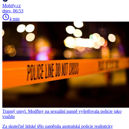
Mobify.cz
dnes, 06:53
4 min
Trapný omyl. Modřiny na sexuální panně vyšetřovala policie jako
vraždu
Za skutečné lidské tělo zaměnila australská policie realisticky