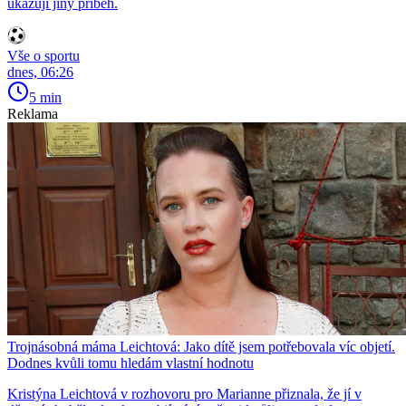
ukazují jiný příběh.
Vše o sportu
dnes, 06:26
5 min
Reklama
Trojnásobná máma Leichtová: Jako dítě jsem potřebovala víc objetí.
Dodnes kvůli tomu hledám vlastní hodnotu
Kristýna Leichtová v rozhovoru pro Marianne přiznala, že jí v