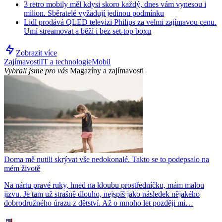
3 retro mobily měl kdysi skoro každý, dnes vám vynesou i
milion. Sběratelé vyžadují jedinou podmínku
Lidl prodává QLED televizi Philips za velmi zajímavou cenu.
Umí streamovat a běží i bez set-top boxu
Zobrazit více
Zajímavosti
IT a technologie
Mobil
Vybrali jsme pro vás
Magazíny a zajímavosti
Doma mě nutili skrývat vše nedokonalé. Takto se to podepsalo na
mém životě
Na nártu pravé ruky, hned na kloubu prostředníčku, mám malou
jizvu. Je tam už strašně dlouho, nejspíš jako následek nějakého
dobrodružného úrazu z dětství. Až o mnoho let později mi…