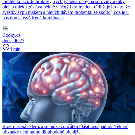
tomhle koláči. Je hrnkový, rychlý, nenáročný na suroviny a díky
oleji a mléku zůstává pěkně vláčný i druhý den. Odlišuje ho i to, že
švestky sypu mákem a navrch dávám drobenku se skořicí, což je u
nás doma osvědčená kombinace.
Cooky.cz
dnes, 06:23
4 min
Roztroušená skleróza se může zpočátku hlásit nenápadně. Některé
příznaky není radno dlouhodobě přehlížet