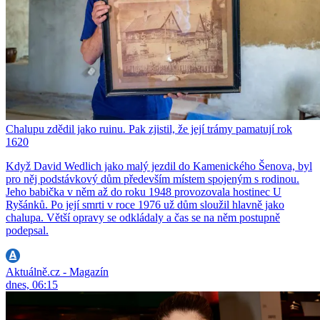
Chalupu zdědil jako ruinu. Pak zjistil, že její trámy pamatují rok
1620
Když David Wedlich jako malý jezdil do Kamenického Šenova, byl
pro něj podstávkový dům především místem spojeným s rodinou.
Jeho babička v něm až do roku 1948 provozovala hostinec U
Ryšánků. Po její smrti v roce 1976 už dům sloužil hlavně jako
chalupa. Větší opravy se odkládaly a čas se na něm postupně
podepsal.
Aktuálně.cz - Magazín
dnes, 06:15