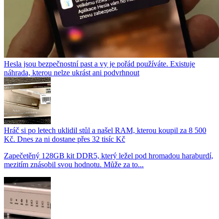
Hesla jsou bezpečnostní past a vy je pořád používáte. Existuje
náhrada, kterou nelze ukrást ani podvrhnout
Hráč si po letech uklidil stůl a našel RAM, kterou koupil za 8 500
Kč. Dnes za ni dostane přes 32 tisíc Kč
Zapečetěný 128GB kit DDR5, který ležel pod hromadou haraburdí,
mezitím znásobil svou hodnotu. Může za to...