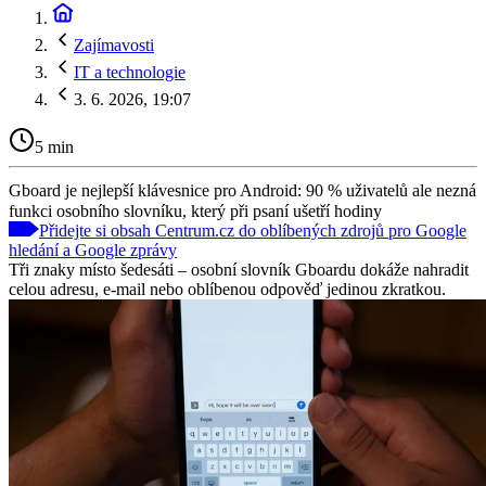
Zajímavosti
IT a technologie
3. 6. 2026, 19:07
5 min
Gboard je nejlepší klávesnice pro Android: 90 % uživatelů ale nezná
funkci osobního slovníku, který při psaní ušetří hodiny
Přidejte si obsah Centrum.cz do oblíbených zdrojů pro Google
hledání a Google zprávy
Tři znaky místo šedesáti – osobní slovník Gboardu dokáže nahradit
celou adresu, e-mail nebo oblíbenou odpověď jedinou zkratkou.