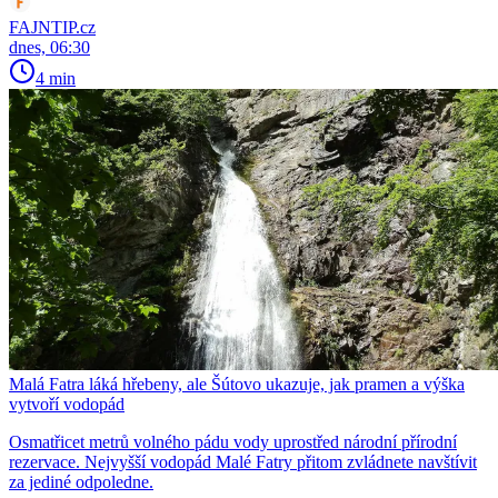
FAJNTIP.cz
dnes, 06:30
4 min
Malá Fatra láká hřebeny, ale Šútovo ukazuje, jak pramen a výška
vytvoří vodopád
Osmatřicet metrů volného pádu vody uprostřed národní přírodní
rezervace. Nejvyšší vodopád Malé Fatry přitom zvládnete navštívit
za jediné odpoledne.