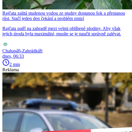
Rajčata zalitá studenou vodou ze studny dostanou šok a přestanou
růst. Stačí jeden den čekání a problém zmizí
Rajčata patří na zahradě mezi velmi oblíbené plodiny. Aby však
jejich úroda byla maximální, musíte se je naučit správně zalévat.
Chalupáři-Zahrádkáři
dnes, 06:33
2 min
Reklama