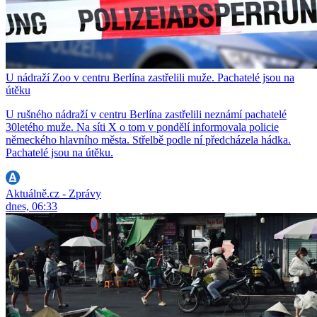
U nádraží Zoo v centru Berlína zastřelili muže. Pachatelé jsou na
útěku
U rušného nádraží v centru Berlína zastřelili neznámí pachatelé
30letého muže. Na síti X o tom v pondělí informovala policie
německého hlavního města. Střelbě podle ní předcházela hádka.
Pachatelé jsou na útěku.
Aktuálně.cz - Zprávy
dnes, 06:33