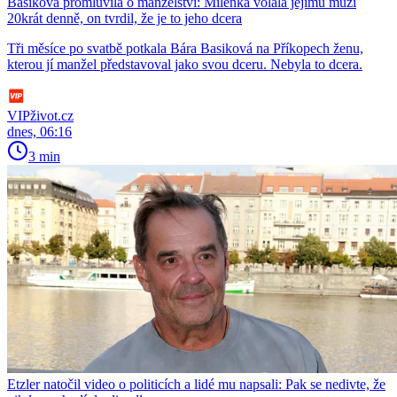
Basiková promluvila o manželství: Milenka volala jejímu muži
20krát denně, on tvrdil, že je to jeho dcera
Tři měsíce po svatbě potkala Bára Basiková na Příkopech ženu,
kterou jí manžel představoval jako svou dceru. Nebyla to dcera.
VIPživot.cz
dnes, 06:16
3 min
Etzler natočil video o politicích a lidé mu napsali: Pak se nedivte, že