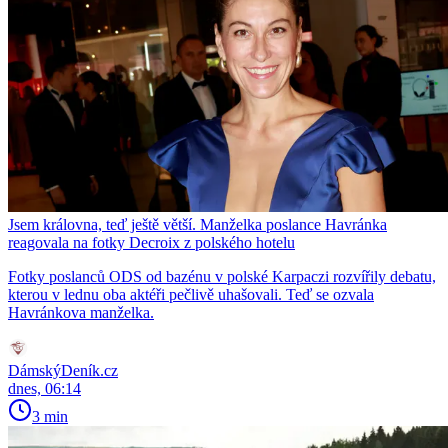
Jsem královna, teď ještě větší. Manželka poslance Havránka
reagovala na fotky Decroix z polského hotelu
Fotky poslanců ODS od bazénu v polské Karpaczi rozvířily debatu,
kterou v lednu oba aktéři pečlivě uhašovali. Teď se ozvala
Havránkova manželka.
DámskýDeník.cz
dnes, 06:14
3 min