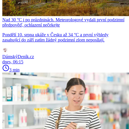
Nad 30 °C i po prázdninách. Meteorologové vydali první podzimní
předpověď, ochlazení nečekejte
Pondělí 10. srpna ukáže v Česku až 34 °C a první výhledy
zasahující do září zatím žádný podzimní zlom neposílají.
DámskýDeník.cz
dnes, 06:15
3 min