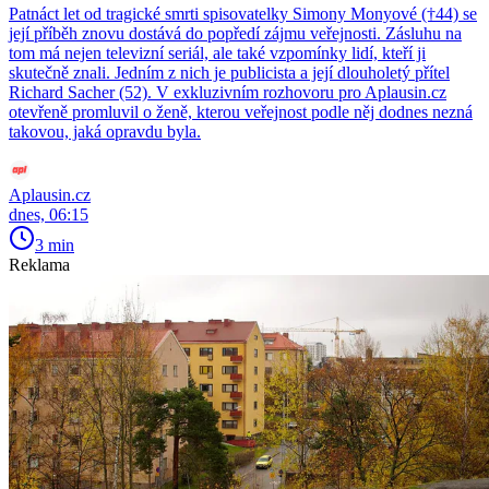
Patnáct let od tragické smrti spisovatelky Simony Monyové (†44) se
její příběh znovu dostává do popředí zájmu veřejnosti. Zásluhu na
tom má nejen televizní seriál, ale také vzpomínky lidí, kteří ji
skutečně znali. Jedním z nich je publicista a její dlouholetý přítel
Richard Sacher (52). V exkluzivním rozhovoru pro Aplausin.cz
otevřeně promluvil o ženě, kterou veřejnost podle něj dodnes nezná
takovou, jaká opravdu byla.
Aplausin.cz
dnes, 06:15
3 min
Reklama