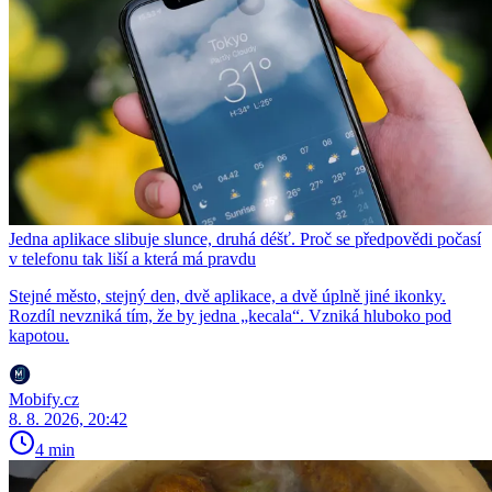
Jedna aplikace slibuje slunce, druhá déšť. Proč se předpovědi počasí
v telefonu tak liší a která má pravdu
Stejné město, stejný den, dvě aplikace, a dvě úplně jiné ikonky.
Rozdíl nevzniká tím, že by jedna „kecala“. Vzniká hluboko pod
kapotou.
Mobify.cz
8. 8. 2026, 20:42
4 min