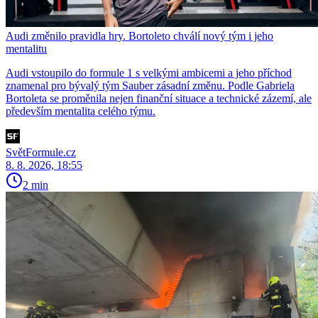
Audi změnilo pravidla hry. Bortoleto chválí nový tým i jeho
mentalitu
Audi vstoupilo do formule 1 s velkými ambicemi a jeho příchod
znamenal pro bývalý tým Sauber zásadní změnu. Podle Gabriela
Bortoleta se proměnila nejen finanční situace a technické zázemí, ale
především mentalita celého týmu.
SvětFormule.cz
8. 8. 2026, 18:55
2 min