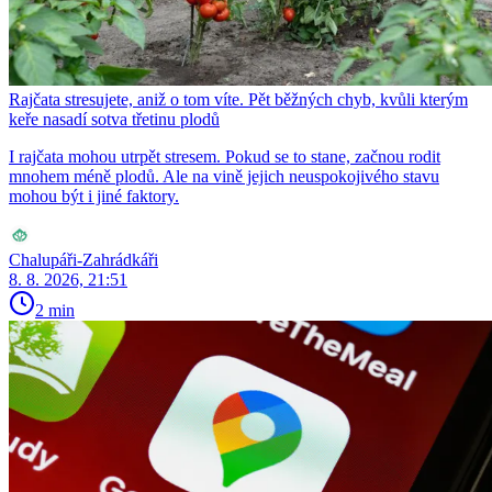
Rajčata stresujete, aniž o tom víte. Pět běžných chyb, kvůli kterým
keře nasadí sotva třetinu plodů
I rajčata mohou utrpět stresem. Pokud se to stane, začnou rodit
mnohem méně plodů. Ale na vině jejich neuspokojivého stavu
mohou být i jiné faktory.
Chalupáři-Zahrádkáři
8. 8. 2026, 21:51
2 min