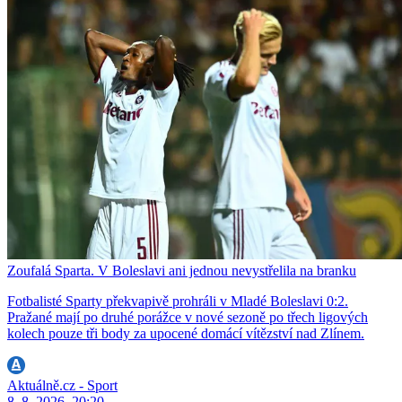
Zoufalá Sparta. V Boleslavi ani jednou nevystřelila na branku
Fotbalisté Sparty překvapivě prohráli v Mladé Boleslavi 0:2.
Pražané mají po druhé porážce v nové sezoně po třech ligových
kolech pouze tři body za upocené domácí vítězství nad Zlínem.
Aktuálně.cz - Sport
8. 8. 2026, 20:20