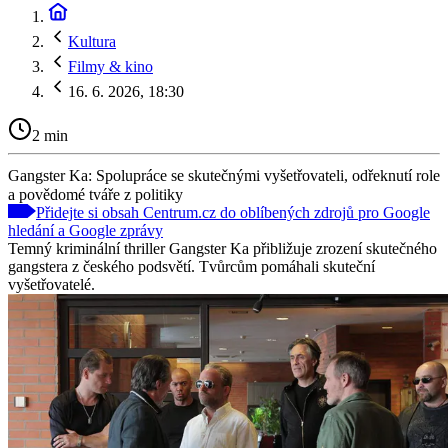
Kultura
Filmy & kino
16. 6. 2026, 18:30
2 min
Gangster Ka: Spolupráce se skutečnými vyšetřovateli, odřeknutí role
a povědomé tváře z politiky
Přidejte si obsah Centrum.cz do oblíbených zdrojů pro Google
hledání a Google zprávy
Temný kriminální thriller Gangster Ka přibližuje zrození skutečného
gangstera z českého podsvětí. Tvůrcům pomáhali skuteční
vyšetřovatelé.