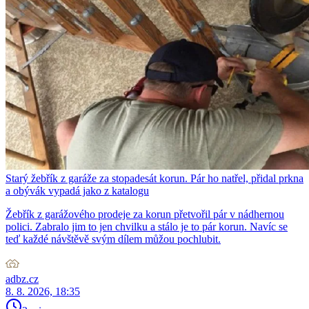
Starý žebřík z garáže za stopadesát korun. Pár ho natřel, přidal prkna
a obývák vypadá jako z katalogu
Žebřík z garážového prodeje za korun přetvořil pár v nádhernou
polici. Zabralo jim to jen chvilku a stálo je to pár korun. Navíc se
teď každé návštěvě svým dílem můžou pochlubit.
adbz.cz
8. 8. 2026, 18:35