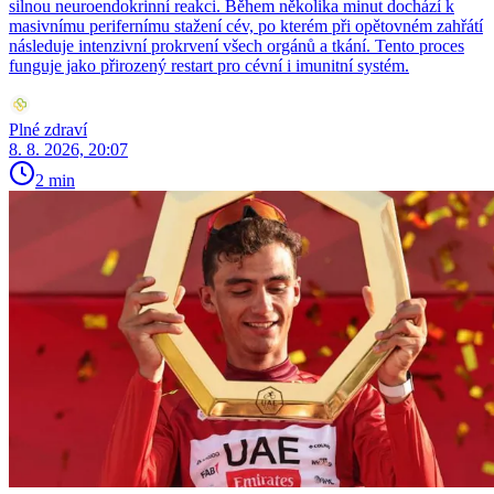
silnou neuroendokrinní reakci. Během několika minut dochází k
masivnímu perifernímu stažení cév, po kterém při opětovném zahřátí
následuje intenzivní prokrvení všech orgánů a tkání. Tento proces
funguje jako přirozený restart pro cévní i imunitní systém.
Plné zdraví
8. 8. 2026, 20:07
2 min