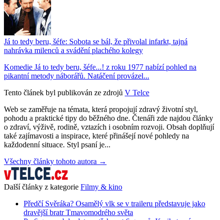
Já to tedy beru, šéfe: Sobota se bál, že přivolal infarkt, tajná
nahrávka milenců a svádění plachého kolegy
Komedie Já to tedy beru, šéfe...! z roku 1977 nabízí pohled na
pikantní metody náborářů. Natáčení provázel...
Tento článek byl publikován ze zdrojů
V Telce
Web se zaměřuje na témata, která propojují zdravý životní styl,
pohodu a praktické tipy do běžného dne. Čtenáři zde najdou články
o zdraví, výživě, rodině, vztazích i osobním rozvoji. Obsah doplňují
také zajímavosti a inspirace, které přinášejí nové pohledy na
každodenní situace. Styl psaní je...
Všechny články tohoto autora →
Další články z kategorie
Filmy & kino
Předčí Svěráka? Osamělý vlk se v traileru představuje jako
dravější bratr Tmavomodrého světa