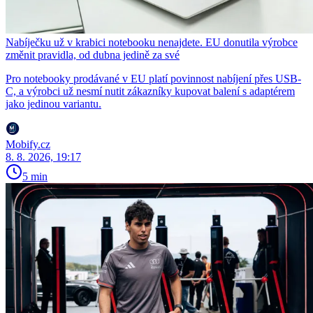
Nabíječku už v krabici notebooku nenajdete. EU donutila výrobce
změnit pravidla, od dubna jedině za své
Pro notebooky prodávané v EU platí povinnost nabíjení přes USB-
C, a výrobci už nesmí nutit zákazníky kupovat balení s adaptérem
jako jedinou variantu.
Mobify.cz
8. 8. 2026, 19:17
5 min