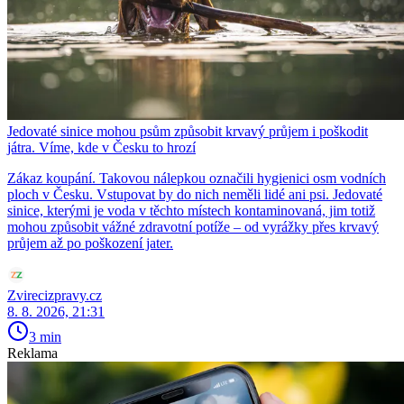
Jedovaté sinice mohou psům způsobit krvavý průjem i poškodit
játra. Víme, kde v Česku to hrozí
Zákaz koupání. Takovou nálepkou označili hygienici osm vodních
ploch v Česku. Vstupovat by do nich neměli lidé ani psi. Jedovaté
sinice, kterými je voda v těchto místech kontaminovaná, jim totiž
mohou způsobit vážné zdravotní potíže – od vyrážky přes krvavý
průjem až po poškození jater.
Zvirecizpravy.cz
8. 8. 2026, 21:31
3 min
Reklama