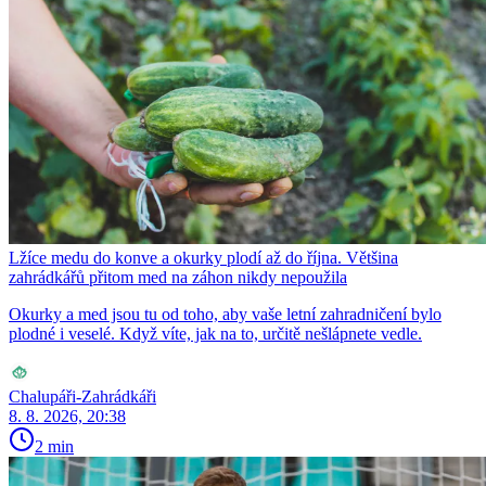
Lžíce medu do konve a okurky plodí až do října. Většina
zahrádkářů přitom med na záhon nikdy nepoužila
Okurky a med jsou tu od toho, aby vaše letní zahradničení bylo
plodné i veselé. Když víte, jak na to, určitě nešlápnete vedle.
Chalupáři-Zahrádkáři
8. 8. 2026, 20:38
2 min