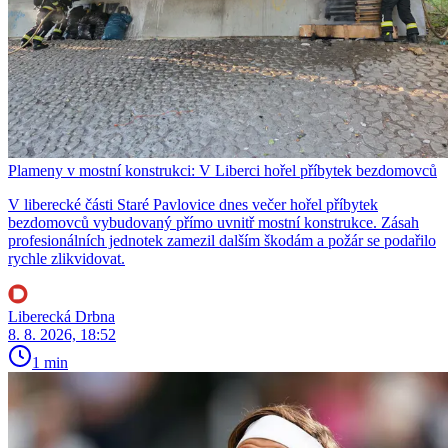
Plameny v mostní konstrukci: V Liberci hořel příbytek bezdomovců
V liberecké části Staré Pavlovice dnes večer hořel příbytek
bezdomovců vybudovaný přímo uvnitř mostní konstrukce. Zásah
profesionálních jednotek zamezil dalším škodám a požár se podařilo
rychle zlikvidovat.
Liberecká Drbna
8. 8. 2026, 18:52
1 min