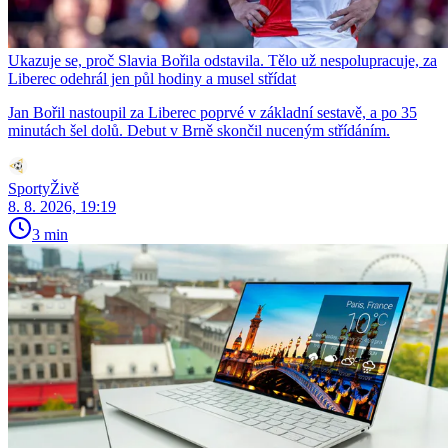
Ukazuje se, proč Slavia Bořila odstavila. Tělo už nespolupracuje, za
Liberec odehrál jen půl hodiny a musel střídat
Jan Bořil nastoupil za Liberec poprvé v základní sestavě, a po 35
minutách šel dolů. Debut v Brně skončil nuceným střídáním.
SportyŽivě
8. 8. 2026, 19:19
3 min