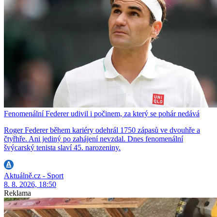
Fenomenální Federer udivil i počinem, za který se pohár nedává
Roger Federer během kariéry odehrál 1750 zápasů ve dvouhře a
čtyřhře. Ani jediný po zahájení nevzdal. Dnes fenomenální
švýcarský tenista slaví 45. narozeniny.
Aktuálně.cz - Sport
8. 8. 2026, 18:50
Reklama