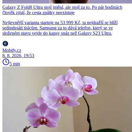
Galaxy Z Fold8 Ultra stojí jmění, ale stojí za to. Po pár hodinách
člověk zjistí, že cesta zpátky neexistuje
Nejlevnější varianta startuje na 53 999 Kč, ta nejdražší se blíží
sedmdesáti tisícům. Samsung za to dává telefon, který se ve
složeném stavu vejde do kapsy snáz než Galaxy S23 Ultra.
Mobify.cz
8. 8. 2026, 19:53
5 min