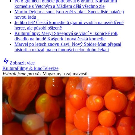
Po 6 gramech budete potřebovat 6 gramů. Karikaturní
komedie s Vetchým a Mádlem dělá všechno zle
Martin Dejdar a spol. jsou zpět v akci. Specialisté natáčejí
novou řadu
Je libo fet? Česká komedie 6 gramů vsadila na osvědčené
herce, ale působí ošizeně
Kulturní tipy: Meryl Streepová se vrací v ikonické roli,
divadlo na hradě Kašperk i nová česká komedie
Marvel po letech znovu slaví. Nový Spider-Man přepsal
historii a ukázal, na co fanoušci celou dobu čekali
Zobrazit více
Kultura
Filmy & kino
Televize
Vybrali jsme pro vás
Magazíny a zajímavosti