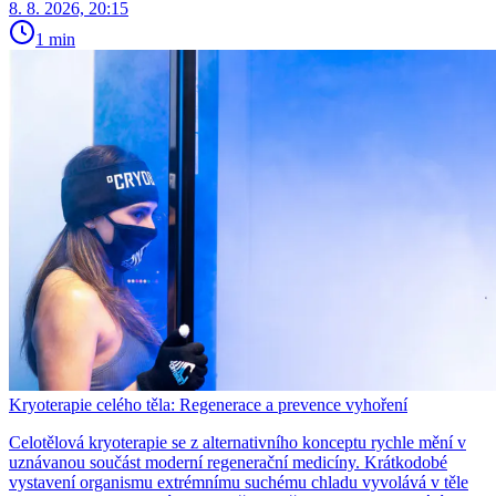
8. 8. 2026, 20:15
1 min
Kryoterapie celého těla: Regenerace a prevence vyhoření
Celotělová kryoterapie se z alternativního konceptu rychle mění v
uznávanou součást moderní regenerační medicíny. Krátkodobé
vystavení organismu extrémnímu suchému chladu vyvolává v těle