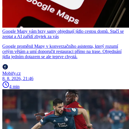
Google Mapy vám brzy samy objednají jídlo cestou domů. Stačí se
zeptat a AI zařídí zbytek za vás
Google proměnil Mapy v konverzačního asistenta, který rozumí
celým větám a umí doporučit restauraci přímo na trase. Objednání
jídla jedním dotazem se ale teprve chystá.
Mobify.cz
8. 8. 2026, 21:46
4 min