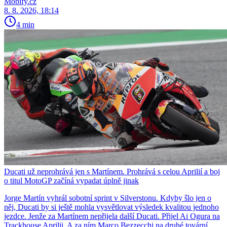
Mobify.cz
8. 8. 2026, 18:14
4 min
Ducati už neprohrává jen s Martínem. Prohrává s celou Aprilií a boj
o titul MotoGP začíná vypadat úplně jinak
Jorge Martín vyhrál sobotní sprint v Silverstonu. Kdyby šlo jen o
něj, Ducati by si ještě mohla vysvětlovat výsledek kvalitou jednoho
jezdce. Jenže za Martínem nepřijela další Ducati. Přijel Ai Ogura na
Trackhouse Aprilii. A za ním Marco Bezzecchi na druhé tovární