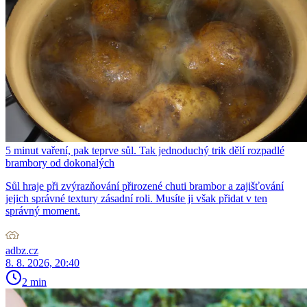
5 minut vaření, pak teprve sůl. Tak jednoduchý trik dělí rozpadlé
brambory od dokonalých
Sůl hraje při zvýrazňování přirozené chuti brambor a zajišťování
jejich správné textury zásadní roli. Musíte ji však přidat v ten
správný moment.
adbz.cz
8. 8. 2026, 20:40
2 min