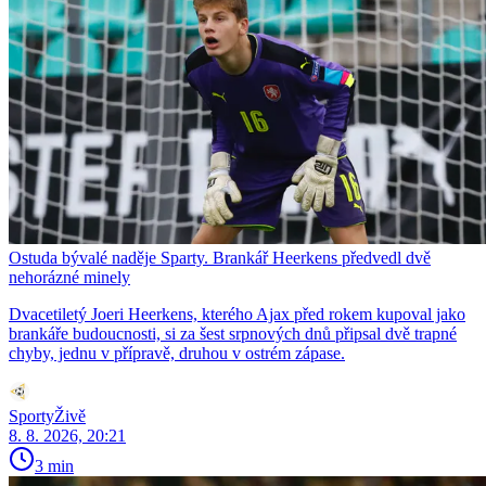
Ostuda bývalé naděje Sparty. Brankář Heerkens předvedl dvě
nehorázné minely
Dvacetiletý Joeri Heerkens, kterého Ajax před rokem kupoval jako
brankáře budoucnosti, si za šest srpnových dnů připsal dvě trapné
chyby, jednu v přípravě, druhou v ostrém zápase.
SportyŽivě
8. 8. 2026, 20:21
3 min