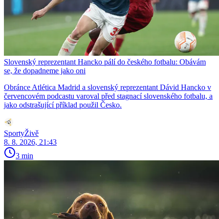
Slovenský reprezentant Hancko pálí do českého fotbalu: Obávám
se, že dopadneme jako oni
Obránce Atlética Madrid a slovenský reprezentant Dávid Hancko v
červencovém podcastu varoval před stagnací slovenského fotbalu, a
jako odstrašující příklad použil Česko.
SportyŽivě
8. 8. 2026, 21:43
3 min