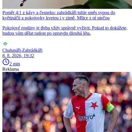
Poměr 4:1 z kávy a česneku: zahrádkáři tuhle směs sypou do
květináčů a pokojovky kvetou i v zimě. Mšice z ní utečou
Pokojové rostliny je třeba vždy správně vyživit. Pokud to dokážete,
budou vám dělat radost po opravdu dlouhá léta.
Chalupáři-Zahrádkáři
8. 8. 2026, 19:32
2 min
Reklama