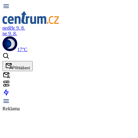
neděle 9. 8.
ne 9. 8.
17°C
Přihlášení
Reklama