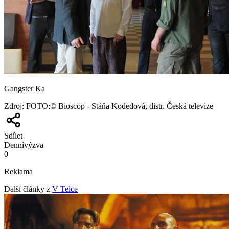
Gangster Ka
Zdroj
:
FOTO:© Bioscop - Stáňa Kodedová, distr. Česká televize
Sdílet
Denní
výzva
0
Reklama
Další články z
V Telce