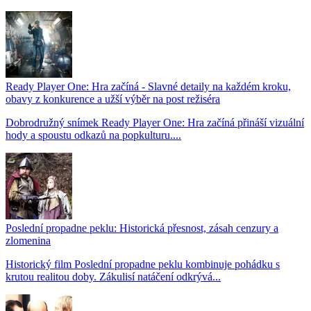
Ready Player One: Hra začíná - Slavné detaily na každém kroku,
obavy z konkurence a užší výběr na post režiséra
Dobrodružný snímek Ready Player One: Hra začíná přináší vizuální
hody a spoustu odkazů na popkulturu....
Poslední propadne peklu: Historická přesnost, zásah cenzury a
zlomenina
Historický film Poslední propadne peklu kombinuje pohádku s
krutou realitou doby. Zákulisí natáčení odkrývá...