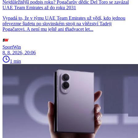
Nejdůležitější podpis roku? Pogačarův dědic Del Toro se zavázal
UAE Team Emirates až do roku 2031
Vypadá to, že v týmu UAE Team Emirates už vědí, kdo jednou
převezme štafetu po slovinském stroji na vítězství Tadeji
Pogačarovi. A není mu ještě ani třiadvacet let...
SportWin
8. 8. 2026, 20:06
1 min