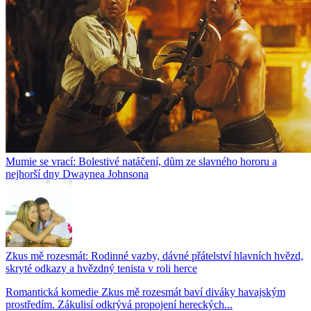
Mumie se vrací: Bolestivé natáčení, dům ze slavného hororu a
nejhorší dny Dwaynea Johnsona
Zkus mě rozesmát: Rodinné vazby, dávné přátelství hlavních hvězd,
skryté odkazy a hvězdný tenista v roli herce
Romantická komedie Zkus mě rozesmát baví diváky havajským
prostředím. Zákulisí odkrývá propojení hereckých...