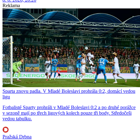
Reklama
Sparta znovu padla. V Mladé Boleslavi prohrála 0:2, domácí vedou
ligu
Fotbalisté Sparty prohráli v Mladé Boleslavi 0:2 a po druhé porážce
v sezoně mají po třech ligových kolech pouze tři body. Středočeši
vedou tabulku.
Pražská Drbna