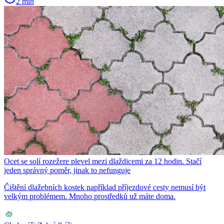
2 min
Ocet se solí rozežere plevel mezi dlaždicemi za 12 hodin. Stačí
jeden správný poměr, jinak to nefunguje
Čištění dlažebních kostek například příjezdové cesty nemusí být
velkým problémem. Mnoho prostředků už máte doma.