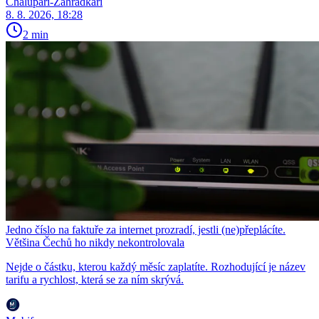
Chalupáři-Zahrádkáři
8. 8. 2026, 18:28
2 min
Jedno číslo na faktuře za internet prozradí, jestli (ne)přeplácíte.
Většina Čechů ho nikdy nekontrolovala
Nejde o částku, kterou každý měsíc zaplatíte. Rozhodující je název
tarifu a rychlost, která se za ním skrývá.