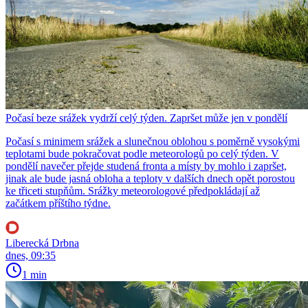
Počasí beze srážek vydrží celý týden. Zapršet může jen v pondělí
Počasí s minimem srážek a slunečnou oblohou s poměrně vysokými
teplotami bude pokračovat podle meteorologů po celý týden. V
pondělí navečer přejde studená fronta a místy by mohlo i zapršet,
jinak ale bude jasná obloha a teploty v dalších dnech opět porostou
ke třiceti stupňům. Srážky meteorologové předpokládají až
začátkem příštího týdne.
Liberecká Drbna
dnes, 09:35
1 min