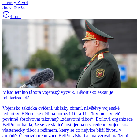
Trendy Život
dnes, 09:34
3 min
Místo letního tábora vojenský výcvik. Bělorusko eskaluje
militarizaci dětí
Vojensko-taktická cvičení, ukázky zbraní, návštěvy vojenské
jednotky. Běloruské děti na pomezí 10. a 11. třídy musí v létě
povinně absolvovat takzvaný „zdravotní tábor“. Exilová organizace
BelPol odhalila, že se ve skutečnosti jedná o vícedenní vojensko-
vlastenecký tábor s režimem, který se co nejvíce blíží životu v
armádě. Členové organizace BelPol získali a analyzovali nařízení