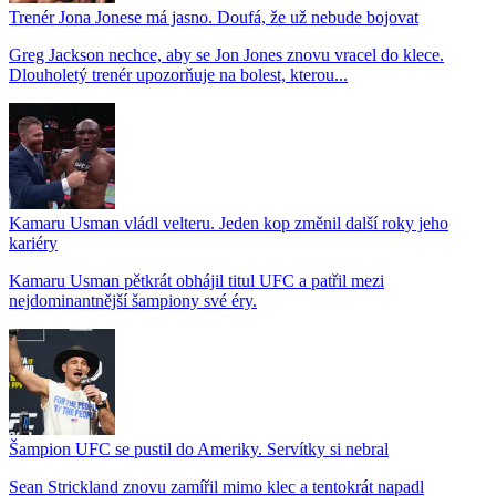
Trenér Jona Jonese má jasno. Doufá, že už nebude bojovat
Greg Jackson nechce, aby se Jon Jones znovu vracel do klece.
Dlouholetý trenér upozorňuje na bolest, kterou...
Kamaru Usman vládl velteru. Jeden kop změnil další roky jeho
kariéry
Kamaru Usman pětkrát obhájil titul UFC a patřil mezi
nejdominantnější šampiony své éry.
Šampion UFC se pustil do Ameriky. Servítky si nebral
Sean Strickland znovu zamířil mimo klec a tentokrát napadl