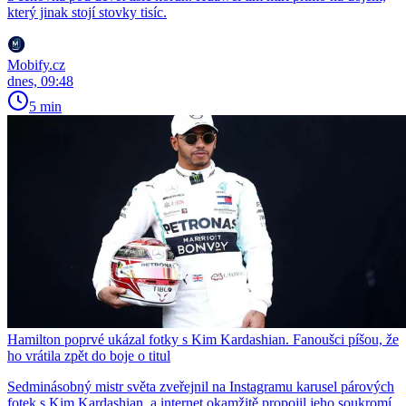
který jinak stojí stovky tisíc.
Mobify.cz
dnes, 09:48
5 min
Hamilton poprvé ukázal fotky s Kim Kardashian. Fanoušci píšou, že
ho vrátila zpět do boje o titul
Sedminásobný mistr světa zveřejnil na Instagramu karusel párových
fotek s Kim Kardashian, a internet okamžitě propojil jeho soukromí