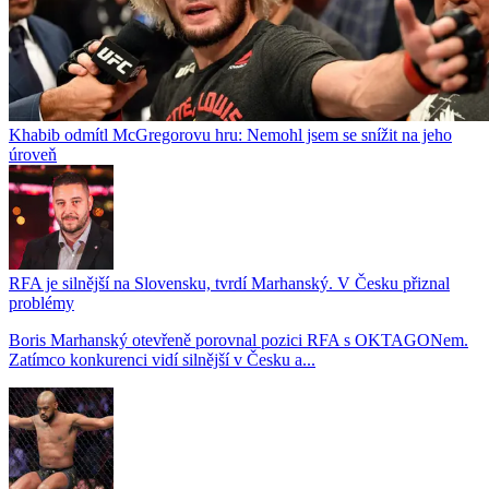
Khabib odmítl McGregorovu hru: Nemohl jsem se snížit na jeho
úroveň
RFA je silnější na Slovensku, tvrdí Marhanský. V Česku přiznal
problémy
Boris Marhanský otevřeně porovnal pozici RFA s OKTAGONem.
Zatímco konkurenci vidí silnější v Česku a...