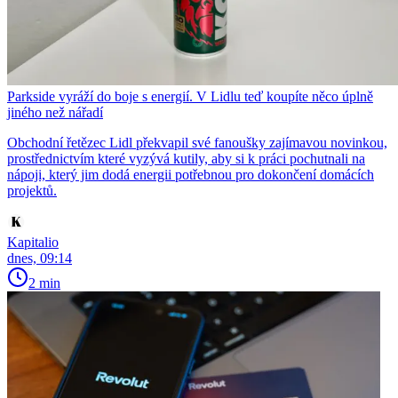
Parkside vyráží do boje s energií. V Lidlu teď koupíte něco úplně
jiného než nářadí
Obchodní řetězec Lidl překvapil své fanoušky zajímavou novinkou,
prostřednictvím které vyzývá kutily, aby si k práci pochutnali na
nápoji, který jim dodá energii potřebnou pro dokončení domácích
projektů.
Kapitalio
dnes, 09:14
2 min