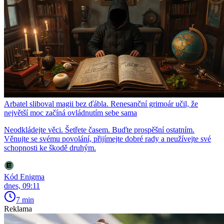
Arbatel sliboval magii bez ďábla. Renesanční grimoár učil, že
největší moc začíná ovládnutím sebe sama
Neodkládejte věci. Šetřete časem. Buďte prospěšní ostatním.
Věnujte se svému povolání, přijímejte dobré rady a neužívejte své
schopnosti ke škodě druhým.
Kód Enigma
dnes, 09:11
7 min
Reklama