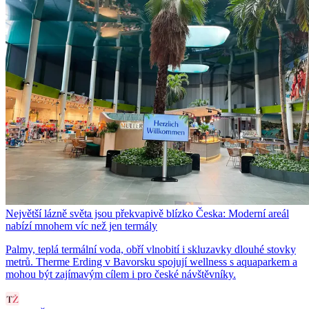
Největší lázně světa jsou překvapivě blízko Česka: Moderní areál
nabízí mnohem víc než jen termály
Palmy, teplá termální voda, obří vlnobití i skluzavky dlouhé stovky
metrů. Therme Erding v Bavorsku spojují wellness s aquaparkem a
mohou být zajímavým cílem i pro české návštěvníky.