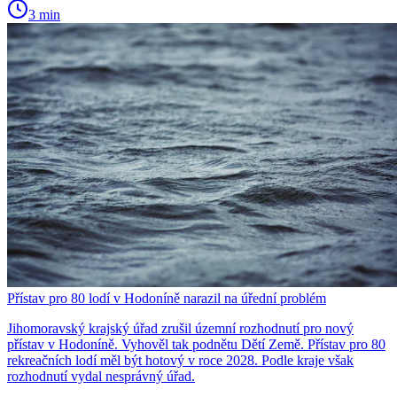
3 min
Přístav pro 80 lodí v Hodoníně narazil na úřední problém
Jihomoravský krajský úřad zrušil územní rozhodnutí pro nový
přístav v Hodoníně. Vyhověl tak podnětu Dětí Země. Přístav pro 80
rekreačních lodí měl být hotový v roce 2028. Podle kraje však
rozhodnutí vydal nesprávný úřad.