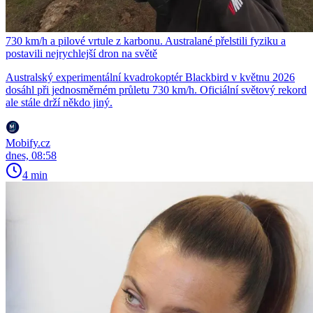
730 km/h a pilové vrtule z karbonu. Australané přelstili fyziku a
postavili nejrychlejší dron na světě
Australský experimentální kvadrokoptér Blackbird v květnu 2026
dosáhl při jednosměrném průletu 730 km/h. Oficiální světový rekord
ale stále drží někdo jiný.
Mobify.cz
dnes, 08:58
4 min