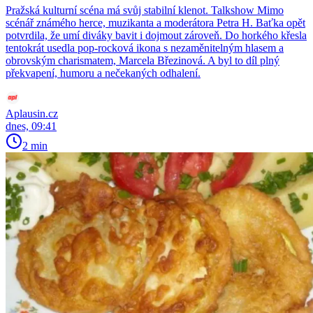
Pražská kulturní scéna má svůj stabilní klenot. Talkshow Mimo
scénář známého herce, muzikanta a moderátora Petra H. Baťka opět
potvrdila, že umí diváky bavit i dojmout zároveň. Do horkého křesla
tentokrát usedla pop-rocková ikona s nezaměnitelným hlasem a
obrovským charismatem, Marcela Březinová. A byl to díl plný
překvapení, humoru a nečekaných odhalení.
Aplausin.cz
dnes, 09:41
2 min