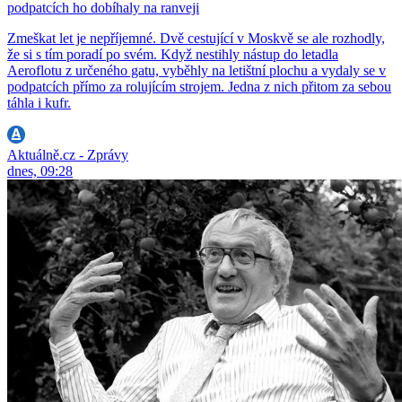
podpatcích ho dobíhaly na ranveji
Zmeškat let je nepříjemné. Dvě cestující v Moskvě se ale rozhodly,
že si s tím poradí po svém. Když nestihly nástup do letadla
Aeroflotu z určeného gatu, vyběhly na letištní plochu a vydaly se v
podpatcích přímo za rolujícím strojem. Jedna z nich přitom za sebou
táhla i kufr.
Aktuálně.cz - Zprávy
dnes, 09:28