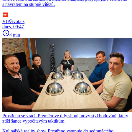
s návratem na stupně vítězů.
VIPživot.cz
dnes, 09:47
4 min
Prostřeno se vrací. Premiérové díly slibují nový styl bodování, který
ztíží šance vypočítavým taktikům
Kulinářská reality show Prostřeno vstupuje do sedmnáctého