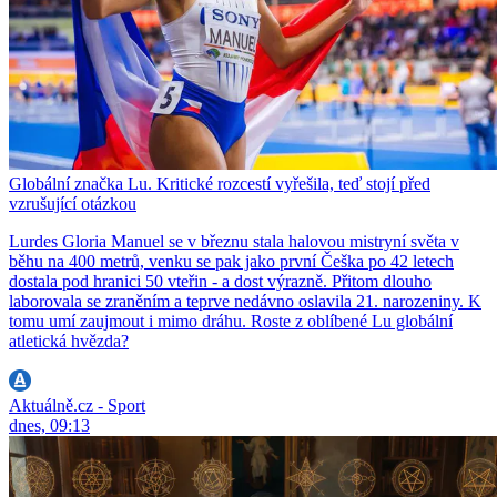
Globální značka Lu. Kritické rozcestí vyřešila, teď stojí před
vzrušující otázkou
Lurdes Gloria Manuel se v březnu stala halovou mistryní světa v
běhu na 400 metrů, venku se pak jako první Češka po 42 letech
dostala pod hranici 50 vteřin - a dost výrazně. Přitom dlouho
laborovala se zraněním a teprve nedávno oslavila 21. narozeniny. K
tomu umí zaujmout i mimo dráhu. Roste z oblíbené Lu globální
atletická hvězda?
Aktuálně.cz - Sport
dnes, 09:13