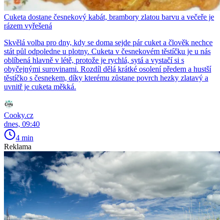
Cuketa dostane česnekový kabát, brambory zlatou barvu a večeře je
rázem vyřešená
Skvělá volba pro dny, kdy se doma sejde pár cuket a člověk nechce
stát půl odpoledne u plotny. Cuketa v česnekovém těstíčku je u nás
oblíbená hlavně v létě, protože je rychlá, sytá a vystačí si s
obyčejnými surovinami. Rozdíl dělá krátké osolení předem a hustší
těstíčko s česnekem, díky kterému zůstane povrch hezky zlatavý a
uvnitř je cuketa měkká.
Cooky.cz
dnes, 09:40
4 min
Reklama