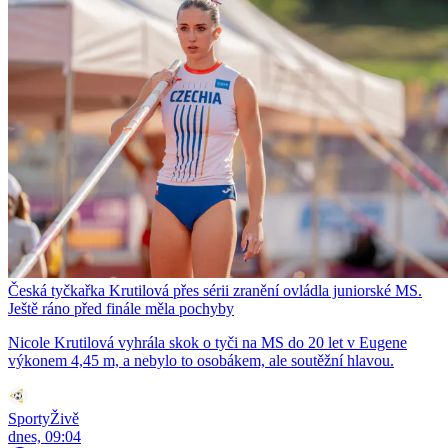
Česká tyčkařka Krutilová přes sérii zranění ovládla juniorské MS.
Ještě ráno před finále měla pochyby
Nicole Krutilová vyhrála skok o tyči na MS do 20 let v Eugene
výkonem 4,45 m, a nebylo to osobákem, ale soutěžní hlavou.
SportyŽivě
dnes, 09:04