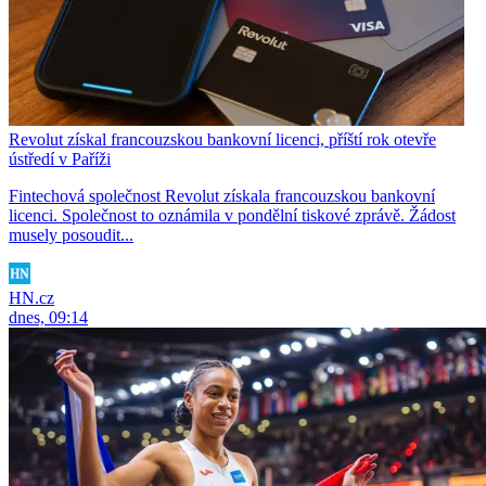
Revolut získal francouzskou bankovní licenci, příští rok otevře
ústředí v Paříži
Fintechová společnost Revolut získala francouzskou bankovní
licenci. Společnost to oznámila v pondělní tiskové zprávě. Žádost
musely posoudit...
HN.cz
dnes, 09:14