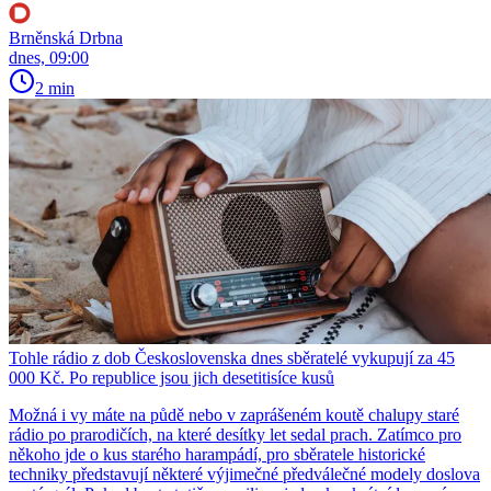
Brněnská Drbna
dnes, 09:00
2 min
Tohle rádio z dob Československa dnes sběratelé vykupují za 45
000 Kč. Po republice jsou jich desetitisíce kusů
Možná i vy máte na půdě nebo v zaprášeném koutě chalupy staré
rádio po prarodičích, na které desítky let sedal prach. Zatímco pro
někoho jde o kus starého harampádí, pro sběratele historické
techniky představují některé výjimečné předválečné modely doslova