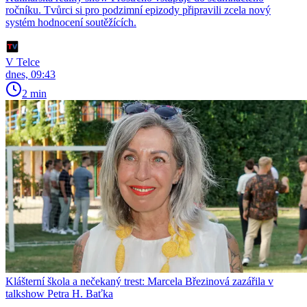
ročníku. Tvůrci si pro podzimní epizody připravili zcela nový
systém hodnocení soutěžících.
V Telce
dnes, 09:43
2 min
Klášterní škola a nečekaný trest: Marcela Březinová zazářila v
talkshow Petra H. Baťka