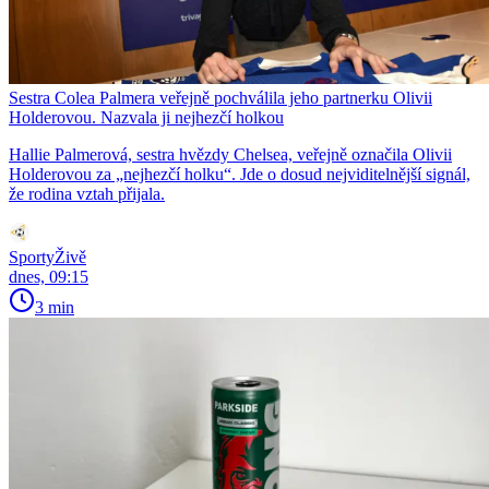
Sestra Colea Palmera veřejně pochválila jeho partnerku Olivii
Holderovou. Nazvala ji nejhezčí holkou
Hallie Palmerová, sestra hvězdy Chelsea, veřejně označila Olivii
Holderovou za „nejhezčí holku“. Jde o dosud nejviditelnější signál,
že rodina vztah přijala.
SportyŽivě
dnes, 09:15
3 min