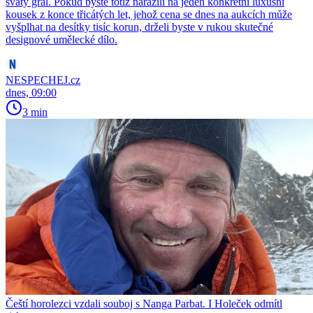
svatý grál. Pokud byste totiž narazili na jeden konkrétní luxusní
kousek z konce třicátých let, jehož cena se dnes na aukcích může
vyšplhat na desítky tisíc korun, drželi byste v rukou skutečné
designové umělecké dílo.
NESPECHEJ.cz
dnes, 09:00
3 min
Čeští horolezci vzdali souboj s Nanga Parbat. I Holeček odmítl