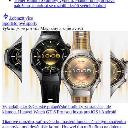
Trenér Baníku Skuhravý vypěnil. Planka od něj dostává
naloženo, tentokrát se rozčílil i kvůli světelné tabuli
Zobrazit více
Sport
Bojové sporty
Vybrali jsme pro vás
Magazíny a zajímavosti
Vypadají jako švýcarské potápěčské hodinky za statisíce, ale
klamou. Huawei Watch GT 6 Pro jsou luxus pro iOS i Android
Titanové pouzdro, safírové sklo, masivní luneta s číselným značením
a cenovka pod devět tisíc korun. Huawei tím míří přímo na dojem,