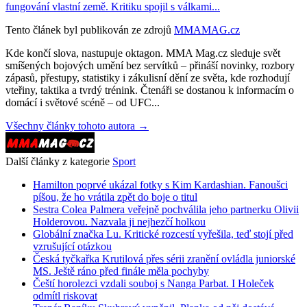
fungování vlastní země. Kritiku spojil s válkami...
Tento článek byl publikován ze zdrojů
MMAMAG.cz
Kde končí slova, nastupuje oktagon. MMA Mag.cz sleduje svět
smíšených bojových umění bez servítků – přináší novinky, rozbory
zápasů, přestupy, statistiky i zákulisní dění ze světa, kde rozhodují
vteřiny, taktika a tvrdý trénink. Čtenáři se dostanou k informacím o
domácí i světové scéně – od UFC...
Všechny články tohoto autora →
Další články z kategorie
Sport
Hamilton poprvé ukázal fotky s Kim Kardashian. Fanoušci
píšou, že ho vrátila zpět do boje o titul
Sestra Colea Palmera veřejně pochválila jeho partnerku Olivii
Holderovou. Nazvala ji nejhezčí holkou
Globální značka Lu. Kritické rozcestí vyřešila, teď stojí před
vzrušující otázkou
Česká tyčkařka Krutilová přes sérii zranění ovládla juniorské
MS. Ještě ráno před finále měla pochyby
Čeští horolezci vzdali souboj s Nanga Parbat. I Holeček
odmítl riskovat