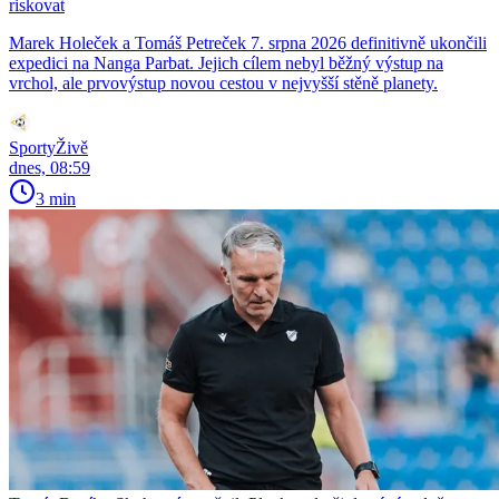
riskovat
Marek Holeček a Tomáš Petreček 7. srpna 2026 definitivně ukončili
expedici na Nanga Parbat. Jejich cílem nebyl běžný výstup na
vrchol, ale prvovýstup novou cestou v nejvyšší stěně planety.
SportyŽivě
dnes, 08:59
3 min