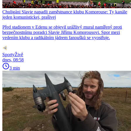
Chuligáni Slavie napadli zaměstnance klubu Komorouse: Ty kanále
jeden komunistickej, prašivej
Před stadionem v Edenu se objevil urážlivý mural namířený proti
bezpečnostnímu poradci Slavie Jiřímu Komorousovi. Spor mezi
vedením klubu a radikálním jádrem fanoušků se vyostřuje.
SportyŽivě
dnes, 08:58
3 min