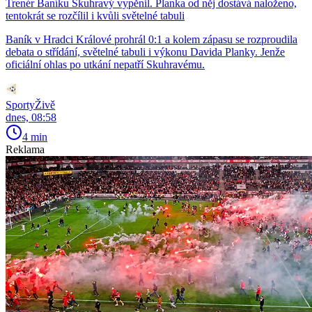
Trenér Baníku Skuhravý vypěnil. Planka od něj dostává naloženo,
tentokrát se rozčílil i kvůli světelné tabuli
Baník v Hradci Králové prohrál 0:1 a kolem zápasu se rozproudila
debata o střídání, světelné tabuli i výkonu Davida Planky. Jenže
oficiální ohlas po utkání nepatří Skuhravému.
SportyŽivě
dnes, 08:58
4 min
Reklama