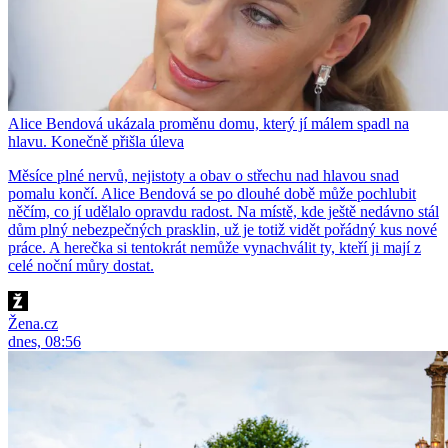
Alice Bendová ukázala proměnu domu, který jí málem spadl na
hlavu. Konečně přišla úleva
Měsíce plné nervů, nejistoty a obav o střechu nad hlavou snad
pomalu končí. Alice Bendová se po dlouhé době může pochlubit
něčím, co jí udělalo opravdu radost. Na místě, kde ještě nedávno stál
dům plný nebezpečných prasklin, už je totiž vidět pořádný kus nové
práce. A herečka si tentokrát nemůže vynachválit ty, kteří ji mají z
celé noční můry dostat.
Žena.cz
dnes, 08:56