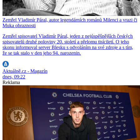
Zemřel Vladimír Páral, autor legendárních románů Milenci a vrazi či
Muka obraznosti
Zemřel spisovatel Vladimír Páral, jeden z nejúspěšnějších českých
spisovatelů druhé poloviny 20. století a přelomu tisíciletí. O jeho
skonu informoval server Blesku s odvoláním na své zdroje a s tím,
že se tak stalo v den jeho 94. narozenin.
Aktuálně.cz - Magazín
dnes, 09:22
Reklama