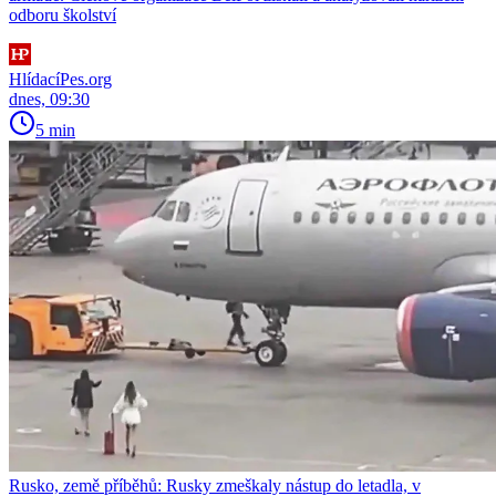
odboru školství
HlídacíPes.org
dnes, 09:30
5 min
Rusko, země příběhů: Rusky zmeškaly nástup do letadla, v